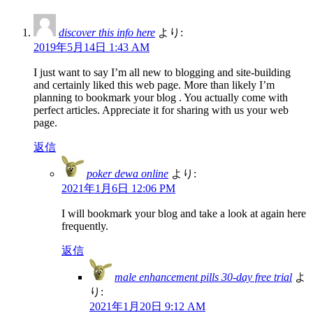
discover this info here
より:
2019年5月14日 1:43 AM
I just want to say I’m all new to blogging and site-building
and certainly liked this web page. More than likely I’m
planning to bookmark your blog . You actually come with
perfect articles. Appreciate it for sharing with us your web
page.
返信
poker dewa online
より:
2021年1月6日 12:06 PM
I will bookmark your blog and take a look at again here
frequently.
返信
male enhancement pills 30-day free trial
よ
り:
2021年1月20日 9:12 AM