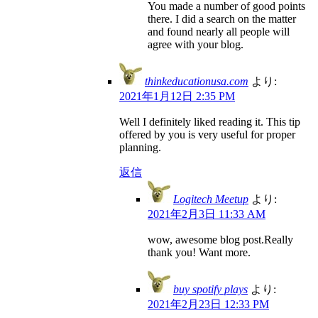
You made a number of good points
there. I did a search on the matter
and found nearly all people will
agree with your blog.
thinkeducationusa.com
より:
2021年1月12日 2:35 PM
Well I definitely liked reading it. This tip
offered by you is very useful for proper
planning.
返信
Logitech Meetup
より:
2021年2月3日 11:33 AM
wow, awesome blog post.Really
thank you! Want more.
buy spotify plays
より:
2021年2月23日 12:33 PM