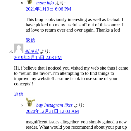
more info
より:
2021年1月9日 6:06 PM
This blog is obviously interesting as well as factual. I
have picked up many useful stuff out of this source. I
ad love to return over and over again. Thanks a lot!
返信
릴게임
より:
2019年5月15日 2:08 PM
Hi, i believe that i noticed you visited my web site thus i came
to “return the favor”.I’m attempting to to find things to
improve my website!I assume its ok to use some of your
concepts!!
返信
buy Instagram likes
より:
2020年12月31日 12:03 AM
magnificent issues altogether, you simply gained a new
reader. What would you recommend about your put up