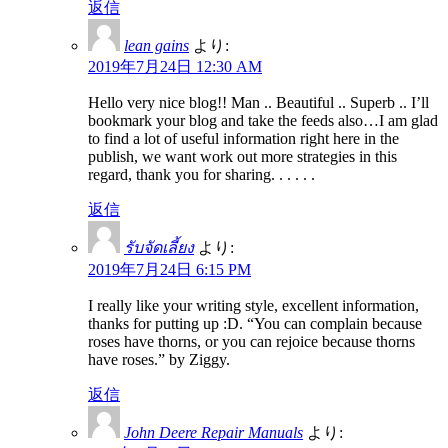
返信
lean gains
より:
2019年7月24日 12:30 AM
Hello very nice blog!! Man .. Beautiful .. Superb .. I’ll
bookmark your blog and take the feeds also…I am glad
to find a lot of useful information right here in the
publish, we want work out more strategies in this
regard, thank you for sharing. . . . . .
返信
รับจัดเลี้ยง
より:
2019年7月24日 6:15 PM
I really like your writing style, excellent information,
thanks for putting up :D. “You can complain because
roses have thorns, or you can rejoice because thorns
have roses.” by Ziggy.
返信
John Deere Repair Manuals
より: