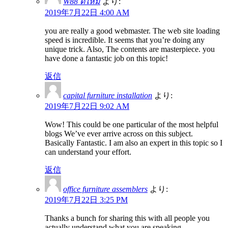
W88 ดีไหม
より:
2019年7月22日 4:00 AM
you are really a good webmaster. The web site loading
speed is incredible. It seems that you’re doing any
unique trick. Also, The contents are masterpiece. you
have done a fantastic job on this topic!
返信
capital furniture installation
より:
2019年7月22日 9:02 AM
Wow! This could be one particular of the most helpful
blogs We’ve ever arrive across on this subject.
Basically Fantastic. I am also an expert in this topic so I
can understand your effort.
返信
office furniture assemblers
より:
2019年7月22日 3:25 PM
Thanks a bunch for sharing this with all people you
actually understand what you are speaking