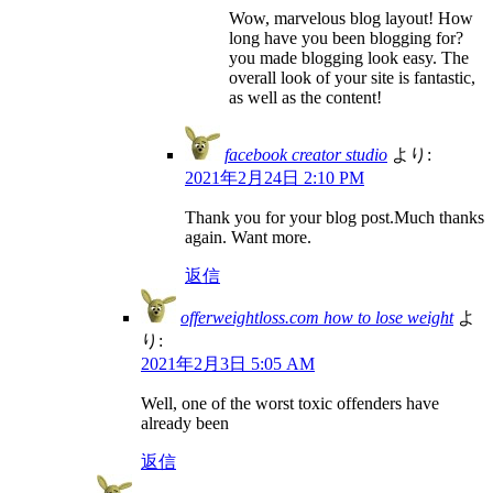
Wow, marvelous blog layout! How
long have you been blogging for?
you made blogging look easy. The
overall look of your site is fantastic,
as well as the content!
facebook creator studio
より:
2021年2月24日 2:10 PM
Thank you for your blog post.Much thanks
again. Want more.
返信
offerweightloss.com how to lose weight
よ
り:
2021年2月3日 5:05 AM
Well, one of the worst toxic offenders have
already been
返信