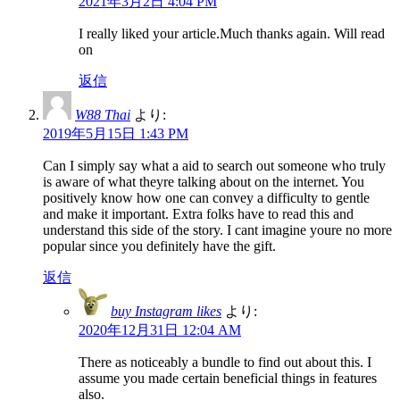
2021年3月2日 4:04 PM
I really liked your article.Much thanks again. Will read
on
返信
W88 Thai
より:
2019年5月15日 1:43 PM
Can I simply say what a aid to search out someone who truly
is aware of what theyre talking about on the internet. You
positively know how one can convey a difficulty to gentle
and make it important. Extra folks have to read this and
understand this side of the story. I cant imagine youre no more
popular since you definitely have the gift.
返信
buy Instagram likes
より:
2020年12月31日 12:04 AM
There as noticeably a bundle to find out about this. I
assume you made certain beneficial things in features
also.