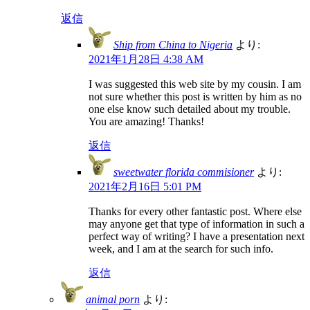
返信
Ship from China to Nigeria
より:
2021年1月28日 4:38 AM
I was suggested this web site by my cousin. I am
not sure whether this post is written by him as no
one else know such detailed about my trouble.
You are amazing! Thanks!
返信
sweetwater florida commisioner
より:
2021年2月16日 5:01 PM
Thanks for every other fantastic post. Where else
may anyone get that type of information in such a
perfect way of writing? I have a presentation next
week, and I am at the search for such info.
返信
animal porn
より: