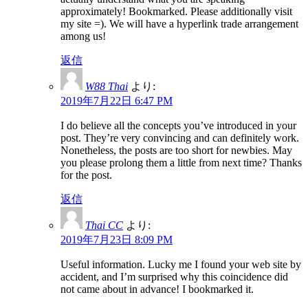
approximately! Bookmarked. Please additionally visit
my site =). We will have a hyperlink trade arrangement
among us!
返信
W88 Thai
より:
2019年7月22日 6:47 PM
I do believe all the concepts you’ve introduced in your
post. They’re very convincing and can definitely work.
Nonetheless, the posts are too short for newbies. May
you please prolong them a little from next time? Thanks
for the post.
返信
Thai CC
より:
2019年7月23日 8:09 PM
Useful information. Lucky me I found your web site by
accident, and I’m surprised why this coincidence did
not came about in advance! I bookmarked it.