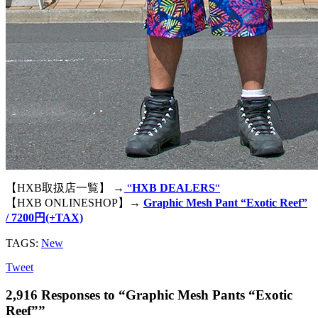
【HXB取扱店一覧】 →
“
HXB DEALERS
“
【HXB ONLINESHOP】→
Graphic Mesh Pant “Exotic Reef”
/ 7200円(+TAX)
TAGS:
New
Tweet
2,916 Responses to “Graphic Mesh Pants “Exotic
Reef””