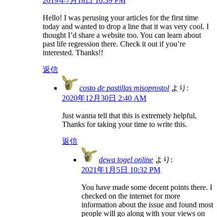
2019年7月18日 10:39 PM
Hello! I was perusing your articles for the first time
today and wanted to drop a line that it was very cool. I
thought I’d share a website too. You can learn about
past life regression there. Check it out if you’re
interested. Thanks!!
返信
costo de pastillas misoprostol
より:
2020年12月30日 2:40 AM
Just wanna tell that this is extremely helpful,
Thanks for taking your time to write this.
返信
dewa togel online
より:
2021年1月5日 10:32 PM
You have made some decent points there. I
checked on the internet for more
information about the issue and found most
people will go along with your views on