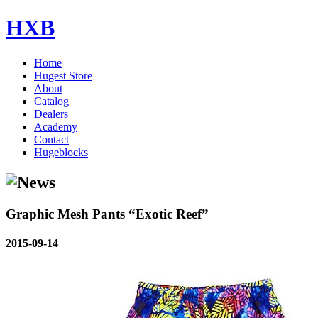
HXB
Home
Hugest Store
About
Catalog
Dealers
Academy
Contact
Hugeblocks
Graphic Mesh Pants “Exotic Reef”
2015-09-14