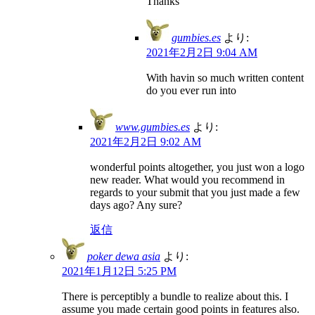
Thanks
gumbies.es
より:
2021年2月2日 9:04 AM
With havin so much written content
do you ever run into
www.gumbies.es
より:
2021年2月2日 9:02 AM
wonderful points altogether, you just won a logo
new reader. What would you recommend in
regards to your submit that you just made a few
days ago? Any sure?
返信
poker dewa asia
より:
2021年1月12日 5:25 PM
There is perceptibly a bundle to realize about this. I
assume you made certain good points in features also.