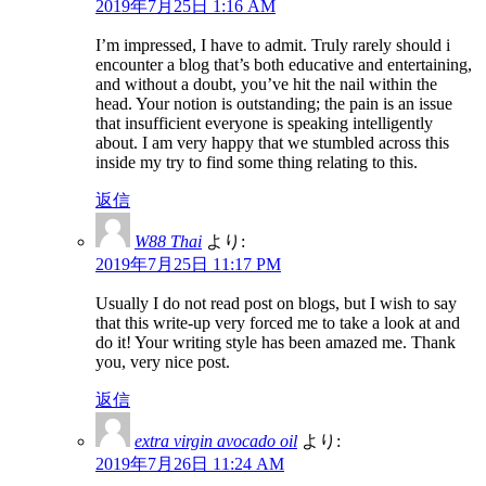
2019年7月25日 1:16 AM
I’m impressed, I have to admit. Truly rarely should i
encounter a blog that’s both educative and entertaining,
and without a doubt, you’ve hit the nail within the
head. Your notion is outstanding; the pain is an issue
that insufficient everyone is speaking intelligently
about. I am very happy that we stumbled across this
inside my try to find some thing relating to this.
返信
W88 Thai
より:
2019年7月25日 11:17 PM
Usually I do not read post on blogs, but I wish to say
that this write-up very forced me to take a look at and
do it! Your writing style has been amazed me. Thank
you, very nice post.
返信
extra virgin avocado oil
より:
2019年7月26日 11:24 AM