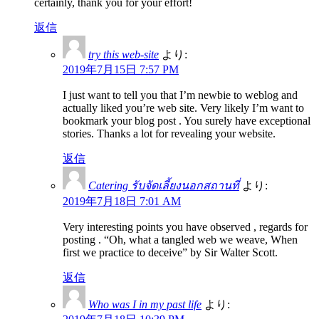
certainly, thank you for your effort!
返信
try this web-site
より:
2019年7月15日 7:57 PM
I just want to tell you that I’m newbie to weblog and
actually liked you’re web site. Very likely I’m want to
bookmark your blog post . You surely have exceptional
stories. Thanks a lot for revealing your website.
返信
Catering รับจัดเลี้ยงนอกสถานที่
より:
2019年7月18日 7:01 AM
Very interesting points you have observed , regards for
posting . “Oh, what a tangled web we weave, When
first we practice to deceive” by Sir Walter Scott.
返信
Who was I in my past life
より: