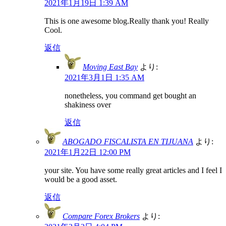
2021年1月19日 1:39 AM
This is one awesome blog.Really thank you! Really
Cool.
返信
Moving East Bay
より:
2021年3月1日 1:35 AM
nonetheless, you command get bought an
shakiness over
返信
ABOGADO FISCALISTA EN TIJUANA
より:
2021年1月22日 12:00 PM
your site. You have some really great articles and I feel I
would be a good asset.
返信
Compare Forex Brokers
より: