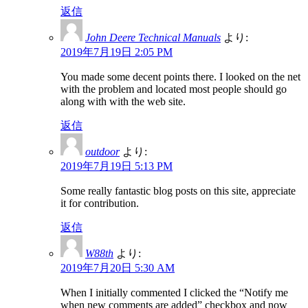
返信
John Deere Technical Manuals
より:
2019年7月19日 2:05 PM
You made some decent points there. I looked on the net
with the problem and located most people should go
along with with the web site.
返信
outdoor
より:
2019年7月19日 5:13 PM
Some really fantastic blog posts on this site, appreciate
it for contribution.
返信
W88th
より:
2019年7月20日 5:30 AM
When I initially commented I clicked the “Notify me
when new comments are added” checkbox and now