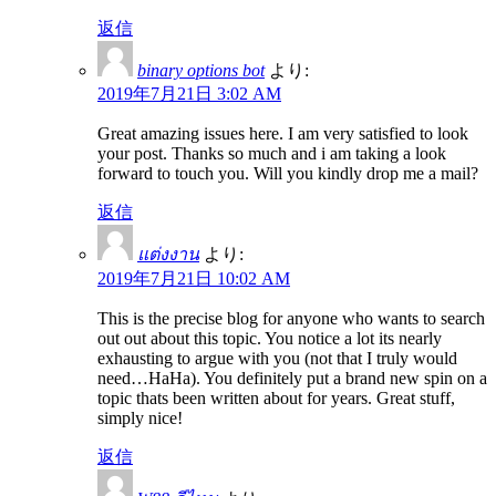
返信
binary options bot
より:
2019年7月21日 3:02 AM
Great amazing issues here. I am very satisfied to look
your post. Thanks so much and i am taking a look
forward to touch you. Will you kindly drop me a mail?
返信
แต่งงาน
より:
2019年7月21日 10:02 AM
This is the precise blog for anyone who wants to search
out out about this topic. You notice a lot its nearly
exhausting to argue with you (not that I truly would
need…HaHa). You definitely put a brand new spin on a
topic thats been written about for years. Great stuff,
simply nice!
返信