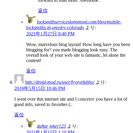
forward to read more. Awesome.
返信
locksmithserviceslongmont.com/blog/mobile-
locksmiths-in-greeley-colorado
より:
2021年1月27日 8:40 PM
Wow, marvelous blog layout! How long have you been
blogging for? you made blogging look easy. The
overall look of your web site is fantastic, let alone the
content!
返信
http://droid-mod.ru/user/fvyzyefubbo/
より:
2019年5月15日 10:46 PM
I went over this internet site and I conceive you have a lot of
good info, saved to favorites (:.
返信
daftar joker123
より:
2021年1月15日 1:10 PM