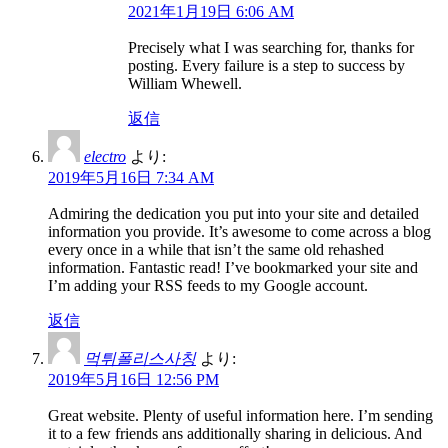
2021年1月19日 6:06 AM
Precisely what I was searching for, thanks for
posting. Every failure is a step to success by
William Whewell.
返信
electro
より:
2019年5月16日 7:34 AM
Admiring the dedication you put into your site and detailed
information you provide. It’s awesome to come across a blog
every once in a while that isn’t the same old rehashed
information. Fantastic read! I’ve bookmarked your site and
I’m adding your RSS feeds to my Google account.
返信
먹튀폴리스사칭
より:
2019年5月16日 12:56 PM
Great website. Plenty of useful information here. I’m sending
it to a few friends ans additionally sharing in delicious. And