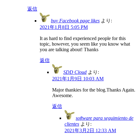
返信
buy Facebook page likes
より:
2021年1月8日 5:05 PM
It as hard to find experienced people for this
topic, however, you seem like you know what
you are talking about! Thanks
返信
SDD Cloud
より:
2021年1月9日 10:03 AM
Major thankies for the blog.Thanks Again.
Awesome.
返信
software para seguimiento de
clientes
より:
2021年3月2日 12:33 AM