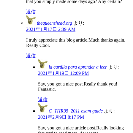
that you simply made some days ago? Any certain?
返信
thequeenshead.org
より:
2021年1月17日 2:39 AM
I truly appreciate this blog article.Much thanks again.
Really Cool.
返信
la cartilla para aprender a leer
より:
2021年1月19日 12:09 PM
Say, you got a nice post.Really thank you!
Fantastic.
返信
C_THR95_2011 exam guide
より:
2021年2月9日 8:17 PM
Say, you got a nice article post.Really looking