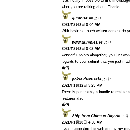
It as nearly impossible to find knowledg
what you are talking about! Thanks
gumbies.es
より:
2021年2月2日 9:04 AM
With havin so much written content do yo
www.gumbies.es
より:
2021年2月2日 9:02 AM
wonderful points altogether, you just w
regards to your submit that you just ma
返信
poker dewa asia
より:
2021年1月12日 5:25 PM
There is perceptibly a bundle to realize
features also.
返信
Ship from China to Nigeria
より:
2021年1月28日 4:38 AM
I was suggested this web site by my cous