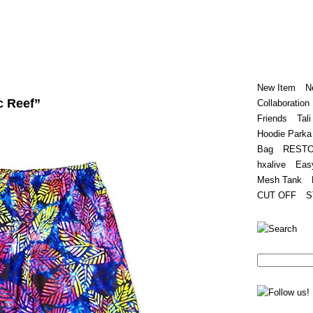
Home
Hugest
About
Store
New Item
N
c Reef”
Collaboration
Friends
Tali
Hoodie Parka
Bag
REST
hxalive
Eas
Mesh Tank
CUT OFF
S