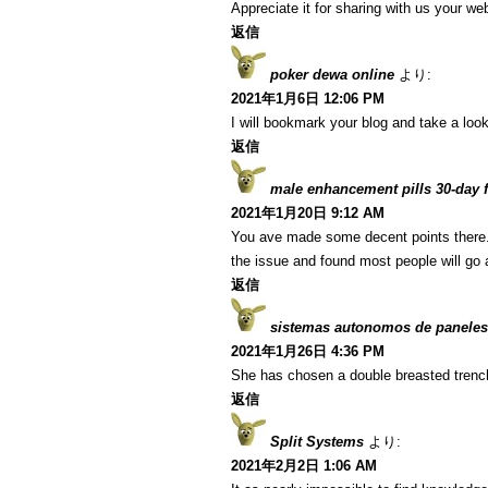
Appreciate it for sharing with us your we
返信
poker dewa online
より:
2021年1月6日 12:06 PM
I will bookmark your blog and take a look
返信
male enhancement pills 30-day fr
2021年1月20日 9:12 AM
You ave made some decent points there. I
the issue and found most people will go a
返信
sistemas autonomos de paneles
2021年1月26日 4:36 PM
She has chosen a double breasted trenc
返信
Split Systems
より:
2021年2月2日 1:06 AM