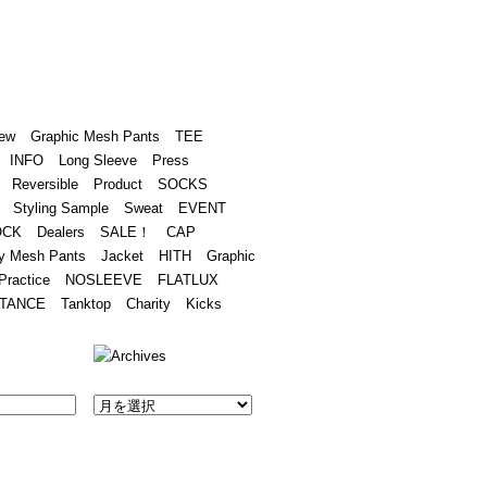
Academy
Contact
ew
Graphic Mesh Pants
TEE
INFO
Long Sleeve
Press
Reversible
Product
SOCKS
Styling Sample
Sweat
EVENT
OCK
Dealers
SALE！
CAP
y Mesh Pants
Jacket
HITH
Graphic
Practice
NOSLEEVE
FLATLUX
TANCE
Tanktop
Charity
Kicks