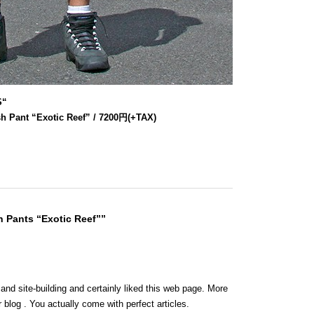
S
“
h Pant “Exotic Reef” / 7200円(+TAX)
 Pants “Exotic Reef””
 and site-building and certainly liked this web page. More
 blog . You actually come with perfect articles.