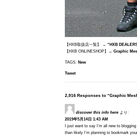
【HXB取扱店一覧】 →
“
HXB DEALER
【HXB ONLINESHOP】→
Graphic Mes
TAGS:
New
Tweet
2,916 Responses to “Graphic Mesh
discover this info here
より:
2019年5月14日 1:43 AM
I just want to say I’m all new to blogging
than likely I’m planning to bookmark your