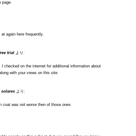
b page.
 at again here frequently.
ee trial
より:
 checked on the internet for additional information about
long with your views on this site.
 solares
より:
h coat was not worse then of those ones