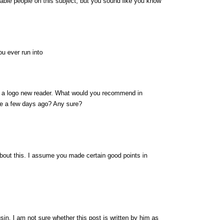
eable people on this subject, but you sound like you know
u ever run into
on a logo new reader. What would you recommend in
de a few days ago? Any sure?
 about this. I assume you made certain good points in
in. I am not sure whether this post is written by him as