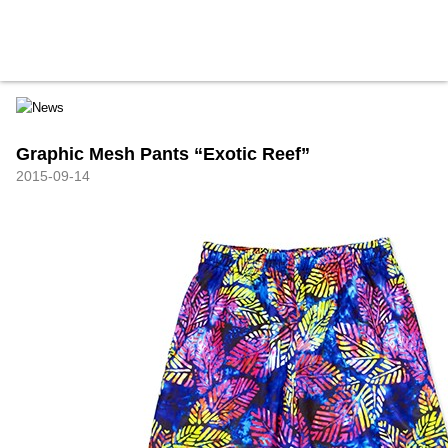
HXB
Home
Hugest
About
Academy
Contact
Store
Graphic Mesh Pants “Exotic Reef”
2015-09-14