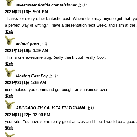
sweetwater florida commisioner
より:
2021年2月16日 5:01 PM
Thanks for every other fantastic post. Where else may anyone get that typ
a perfect way of writing? I have a presentation next week, and I am at the 
返信
animal porn
より:
2021年1月19日 1:39 AM
This is one awesome blog.Really thank you! Really Cool.
返信
Moving East Bay
より:
2021年3月1日 1:35 AM
nonetheless, you command get bought an shakiness over
返信
ABOGADO FISCALISTA EN TIJUANA
より:
2021年1月22日 12:00 PM
your site. You have some really great articles and I feel I would be a good 
返信