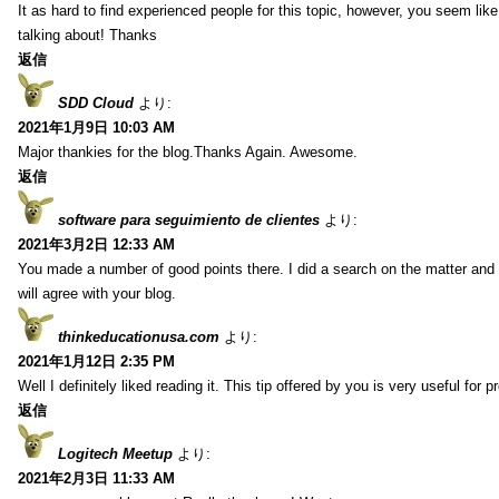
It as hard to find experienced people for this topic, however, you seem li
talking about! Thanks
返信
SDD Cloud
より:
2021年1月9日 10:03 AM
Major thankies for the blog.Thanks Again. Awesome.
返信
software para seguimiento de clientes
より:
2021年3月2日 12:33 AM
You made a number of good points there. I did a search on the matter and 
will agree with your blog.
thinkeducationusa.com
より:
2021年1月12日 2:35 PM
Well I definitely liked reading it. This tip offered by you is very useful for p
返信
Logitech Meetup
より:
2021年2月3日 11:33 AM