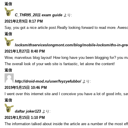
返信
C_THR95_2011 exam guide
より:
2021年2月9日 8:17 PM
Say, you got a nice article post.Really looking forward to read more. Awe
返信
locksmithserviceslongmont.com/blog/mobile-locksmiths-in-gre
2021年1月27日 8:40 PM
Wow, marvelous blog layout! How long have you been blogging for? you m
The overall look of your web site is fantastic, let alone the content!
返信
http://droid-mod.ru/user/fvyzyefubbo/
より:
2019年5月15日 10:46 PM
I went over this internet site and I conceive you have a lot of good info, sav
返信
daftar joker123
より:
2021年1月15日 1:10 PM
The information talked about inside the article are a number of the most ef