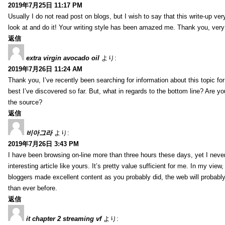
2019年7月25日 11:17 PM
Usually I do not read post on blogs, but I wish to say that this write-up ve
look at and do it! Your writing style has been amazed me. Thank you, very
返信
extra virgin avocado oil
より:
2019年7月26日 11:24 AM
Thank you, I’ve recently been searching for information about this topic fo
best I’ve discovered so far. But, what in regards to the bottom line? Are y
the source?
返信
비아그라
より:
2019年7月26日 3:43 PM
I have been browsing on-line more than three hours these days, yet I neve
interesting article like yours. It’s pretty value sufficient for me. In my view
bloggers made excellent content as you probably did, the web will probabl
than ever before.
返信
it chapter 2 streaming vf
より: