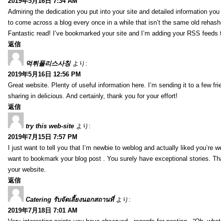
2019年5月16日 7:34 AM
Admiring the dedication you put into your site and detailed information yo
to come across a blog every once in a while that isn’t the same old rehash
Fantastic read! I’ve bookmarked your site and I’m adding your RSS feeds
返信
먹튀폴리스사칭
より:
2019年5月16日 12:56 PM
Great website. Plenty of useful information here. I’m sending it to a few fri
sharing in delicious. And certainly, thank you for your effort!
返信
try this web-site
より:
2019年7月15日 7:57 PM
I just want to tell you that I’m newbie to weblog and actually liked you’re we
want to bookmark your blog post . You surely have exceptional stories. Tha
your website.
返信
Catering รับจัดเลี้ยงนอกสถานที่
より:
2019年7月18日 7:01 AM