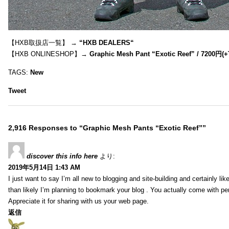
【HXB取扱店一覧】 →
“
HXB DEALERS
“
【HXB ONLINESHOP】→
Graphic Mesh Pant “Exotic Reef” / 7200円(
TAGS:
New
Tweet
2,916 Responses to “Graphic Mesh Pants “Exotic Reef””
discover this info here
より:
2019年5月14日 1:43 AM
I just want to say I’m all new to blogging and site-building and certainly li
than likely I’m planning to bookmark your blog . You actually come with per
Appreciate it for sharing with us your web page.
返信