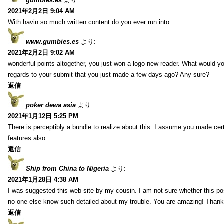
gumbies.es
より:
2021年2月2日 9:04 AM
With havin so much written content do you ever run into
www.gumbies.es
より:
2021年2月2日 9:02 AM
wonderful points altogether, you just won a logo new reader. What would 
regards to your submit that you just made a few days ago? Any sure?
返信
poker dewa asia
より:
2021年1月12日 5:25 PM
There is perceptibly a bundle to realize about this. I assume you made cer
features also.
返信
Ship from China to Nigeria
より:
2021年1月28日 4:38 AM
I was suggested this web site by my cousin. I am not sure whether this pos
no one else know such detailed about my trouble. You are amazing! Thank
返信