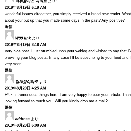
먹튀폴리스 사이트
より:
2019年8月19日 6:19 AM
wonderful issues altogether, you simply received a brand new reader. Wha
about your put up that you made some days in the past? Any positive?
返信
W88 link
より:
2019年8月19日 8:18 AM
Very nice post. I just stumbled upon your weblog and wished to say that I’
browsing your blog posts. In any case I’ll be subscribing to your feed and 
very soon!
返信
릴게임야마토
より:
2019年8月20日 4:25 AM
F*ckin’ tremendous things here. I am very happy to peer your article. Than
looking forward to touch you. Will you kindly drop me a mail?
返信
address
より:
2019年8月20日 6:08 AM