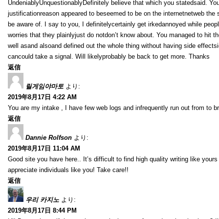
UndeniablyUnquestionablyDefinitely believe that which you statedsaid. You
justificationreason appeared to beseemed to be on the internetnetweb the s
be aware of. I say to you, I definitelycertainly get irkedannoyed while peop
worries that they plainlyjust do notdon’t know about. You managed to hit th
well asand alsoand defined out the whole thing without having side effectsi
cancould take a signal. Will likelyprobably be back to get more. Thanks
返信
릴게임야마토
より:
2019年8月17日 4:22 AM
You are my intake , I have few web logs and infrequently run out from to b
返信
Dannie Rolfson
より:
2019年8月17日 11:04 AM
Good site you have here.. It’s difficult to find high quality writing like your
appreciate individuals like you! Take care!!
返信
우리 카지노
より:
2019年8月17日 8:44 PM