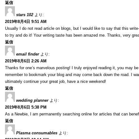
返信
stars 102
より:
2019年8月4日 9:51 AM
Usually I do not read article on blogs, but I would like to say that this wri
to try and do it! Your writing taste has been amazed me. Thanks, very great
返信
email finder
より:
2019年8月6日 2:26 AM
Thanks for one’s marvelous posting! I truly enjoyed reading it, you may be a
remember to bookmark your blog and may come back down the road. I wan
ultimately continue your great job, have a nice weekend!
返信
wedding planner
より:
2019年8月6日 5:38 PM
As a Newbie, I am permanently searching online for articles that can bene
返信
Plasma consumables
より: