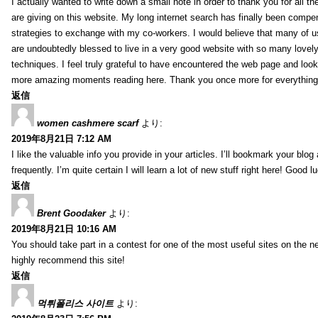
I actually wanted to write down a small note in order to thank you for all 
are giving on this website. My long internet search has finally been compe
strategies to exchange with my co-workers. I would believe that many of us 
are undoubtedly blessed to live in a very good website with so many lovely 
techniques. I feel truly grateful to have encountered the web page and loo
more amazing moments reading here. Thank you once more for everything
返信
women cashmere scarf
より:
2019年8月21日 7:12 AM
I like the valuable info you provide in your articles. I’ll bookmark your blo
frequently. I’m quite certain I will learn a lot of new stuff right here! Good l
返信
Brent Goodaker
より:
2019年8月21日 10:16 AM
You should take part in a contest for one of the most useful sites on the net
highly recommend this site!
返信
먹튀폴리스 사이트
より: