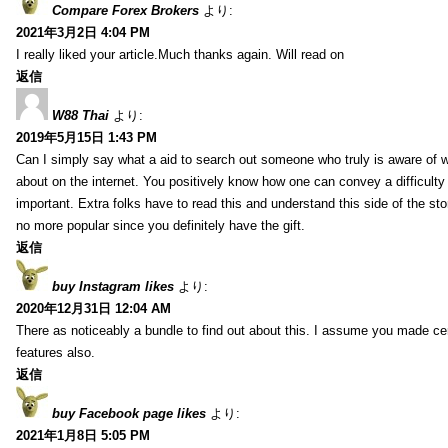
Compare Forex Brokers
より:
2021年3月2日 4:04 PM
I really liked your article.Much thanks again. Will read on
返信
W88 Thai
より:
2019年5月15日 1:43 PM
Can I simply say what a aid to search out someone who truly is aware of w
about on the internet. You positively know how one can convey a difficulty
important. Extra folks have to read this and understand this side of the sto
no more popular since you definitely have the gift.
返信
buy Instagram likes
より:
2020年12月31日 12:04 AM
There as noticeably a bundle to find out about this. I assume you made cert
features also.
返信
buy Facebook page likes
より:
2021年1月8日 5:05 PM