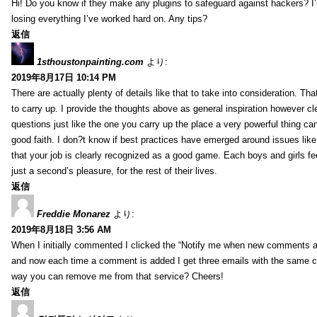
Hi! Do you know if they make any plugins to safeguard against hackers? I
losing everything I’ve worked hard on. Any tips?
返信
1sthoustonpainting.com
より:
2019年8月17日 10:14 PM
There are actually plenty of details like that to take into consideration. Tha
to carry up. I provide the thoughts above as general inspiration however cle
questions just like the one you carry up the place a very powerful thing ca
good faith. I don?t know if best practices have emerged around issues like 
that your job is clearly recognized as a good game. Each boys and girls fe
just a second’s pleasure, for the rest of their lives.
返信
Freddie Monarez
より:
2019年8月18日 3:56 AM
When I initially commented I clicked the “Notify me when new comments 
and now each time a comment is added I get three emails with the same 
way you can remove me from that service? Cheers!
返信