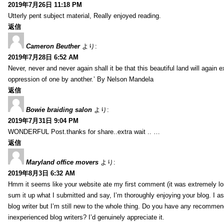
2019年7月26日 11:18 PM
Utterly pent subject material, Really enjoyed reading.
返信
Cameron Beuther
より:
2019年7月28日 6:52 AM
Never, never and never again shall it be that this beautiful land will again 
oppression of one by another.’ By Nelson Mandela
返信
Bowie braiding salon
より:
2019年7月31日 9:04 PM
WONDERFUL Post.thanks for share..extra wait .. …
返信
Maryland office movers
より:
2019年8月3日 6:32 AM
Hmm it seems like your website ate my first comment (it was extremely long
sum it up what I submitted and say, I’m thoroughly enjoying your blog. I as
blog writer but I’m still new to the whole thing. Do you have any recommen
inexperienced blog writers? I’d genuinely appreciate it.