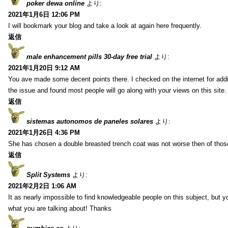
poker dewa online
より:
2021年1月6日 12:06 PM
I will bookmark your blog and take a look at again here frequently.
返信
male enhancement pills 30-day free trial
より:
2021年1月20日 9:12 AM
You ave made some decent points there. I checked on the internet for addi
the issue and found most people will go along with your views on this site.
返信
sistemas autonomos de paneles solares
より:
2021年1月26日 4:36 PM
She has chosen a double breasted trench coat was not worse then of tho
返信
Split Systems
より:
2021年2月2日 1:06 AM
It as nearly impossible to find knowledgeable people on this subject, but 
what you are talking about! Thanks