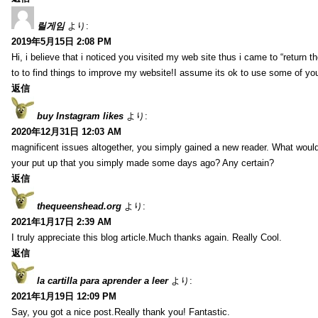
릴게임
より:
2019年5月15日 2:08 PM
Hi, i believe that i noticed you visited my web site thus i came to “return t
to to find things to improve my website!I assume its ok to use some of yo
返信
buy Instagram likes
より:
2020年12月31日 12:03 AM
magnificent issues altogether, you simply gained a new reader. What wo
your put up that you simply made some days ago? Any certain?
返信
thequeenshead.org
より:
2021年1月17日 2:39 AM
I truly appreciate this blog article.Much thanks again. Really Cool.
返信
la cartilla para aprender a leer
より:
2021年1月19日 12:09 PM
Say, you got a nice post.Really thank you! Fantastic.