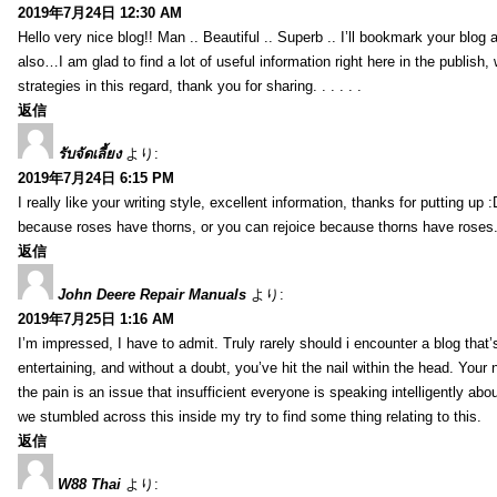
2019年7月24日 12:30 AM
Hello very nice blog!! Man .. Beautiful .. Superb .. I’ll bookmark your blog
also…I am glad to find a lot of useful information right here in the publish
strategies in this regard, thank you for sharing. . . . . .
返信
รับจัดเลี้ยง
より:
2019年7月24日 6:15 PM
I really like your writing style, excellent information, thanks for putting up
because roses have thorns, or you can rejoice because thorns have roses.
返信
John Deere Repair Manuals
より:
2019年7月25日 1:16 AM
I’m impressed, I have to admit. Truly rarely should i encounter a blog that
entertaining, and without a doubt, you’ve hit the nail within the head. Your 
the pain is an issue that insufficient everyone is speaking intelligently abo
we stumbled across this inside my try to find some thing relating to this.
返信
W88 Thai
より: