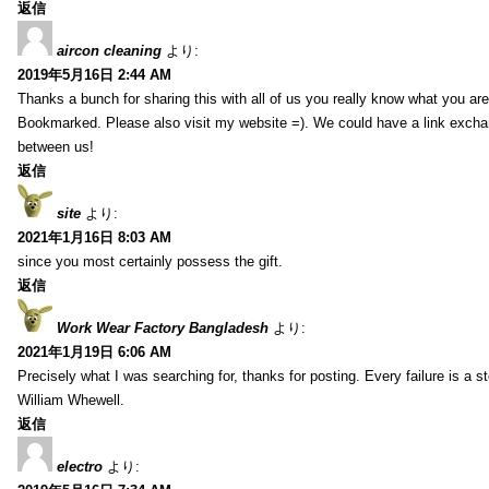
返信
aircon cleaning
より:
2019年5月16日 2:44 AM
Thanks a bunch for sharing this with all of us you really know what you are
Bookmarked. Please also visit my website =). We could have a link exch
between us!
返信
site
より:
2021年1月16日 8:03 AM
since you most certainly possess the gift.
返信
Work Wear Factory Bangladesh
より:
2021年1月19日 6:06 AM
Precisely what I was searching for, thanks for posting. Every failure is a 
William Whewell.
返信
electro
より: