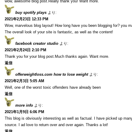
wow, awesome blog post.Really thank you! Want more.
buy spotify plays
より:
2021年2月23日 12:33 PM
Wow, marvelous blog layout! How long have you been blogging for? you m
The overall look of your site is fantastic, as well as the content!
facebook creator studio
より:
2021年2月24日 2:10 PM
Thank you for your blog post.Much thanks again. Want more.
返信
offerweightloss.com how to lose weight
より:
2021年2月3日 5:05 AM
Well, one of the worst toxic offenders have already been
返信
more info
より:
2021年1月9日 6:06 PM
This blog is obviously interesting as well as factual. I have picked up many 
source. I ad love to return over and over again. Thanks a lot!
返信