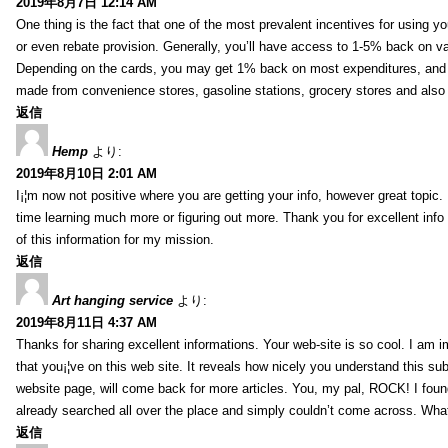
2019年8月7日 12:14 AM
One thing is the fact that one of the most prevalent incentives for using y
or even rebate provision. Generally, you’ll have access to 1-5% back on v
Depending on the cards, you may get 1% back on most expenditures, and 
made from convenience stores, gasoline stations, grocery stores and als
返信
Hemp
より:
2019年8月10日 2:01 AM
I¡¦m now not positive where you are getting your info, however great topic
time learning much more or figuring out more. Thank you for excellent info 
of this information for my mission.
返信
Art hanging service
より:
2019年8月11日 4:37 AM
Thanks for sharing excellent informations. Your web-site is so cool. I am 
that you¡¦ve on this web site. It reveals how nicely you understand this s
website page, will come back for more articles. You, my pal, ROCK! I found
already searched all over the place and simply couldn’t come across. What
返信