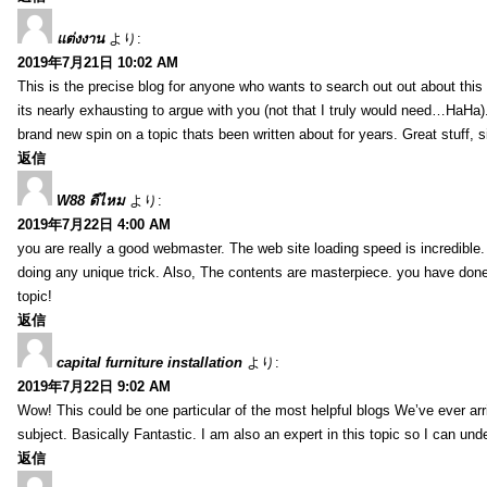
แต่งงาน
より:
2019年7月21日 10:02 AM
This is the precise blog for anyone who wants to search out out about this 
its nearly exhausting to argue with you (not that I truly would need…HaHa).
brand new spin on a topic thats been written about for years. Great stuff, s
返信
W88 ดีไหม
より:
2019年7月22日 4:00 AM
you are really a good webmaster. The web site loading speed is incredible.
doing any unique trick. Also, The contents are masterpiece. you have done 
topic!
返信
capital furniture installation
より:
2019年7月22日 9:02 AM
Wow! This could be one particular of the most helpful blogs We’ve ever arr
subject. Basically Fantastic. I am also an expert in this topic so I can unde
返信