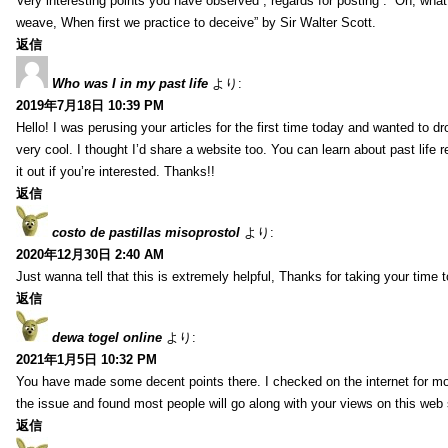
Very interesting points you have observed , regards for posting . “Oh, wha
weave, When first we practice to deceive” by Sir Walter Scott.
返信
Who was I in my past life
より:
2019年7月18日 10:39 PM
Hello! I was perusing your articles for the first time today and wanted to dro
very cool. I thought I’d share a website too. You can learn about past life 
it out if you’re interested. Thanks!!
返信
costo de pastillas misoprostol
より:
2020年12月30日 2:40 AM
Just wanna tell that this is extremely helpful, Thanks for taking your time to
返信
dewa togel online
より:
2021年1月5日 10:32 PM
You have made some decent points there. I checked on the internet for mo
the issue and found most people will go along with your views on this web 
返信