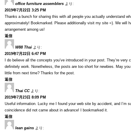
office furniture assemblers
より:
2019年7月22日 3:25 PM
Thanks a bunch for sharing this with all people you actually understand w
approximately! Bookmarked. Please additionally visit my site =). We will h
arrangement among us!
返信
W88 Thai
より:
2019年7月22日 6:47 PM
I do believe all the concepts you’ve introduced in your post. They’re very
definitely work. Nonetheless, the posts are too short for newbies. May yo
little from next time? Thanks for the post.
返信
Thai CC
より:
2019年7月23日 8:09 PM
Useful information. Lucky me I found your web site by accident, and I’m s
coincidence did not came about in advance! I bookmarked it.
返信
lean gains
より: