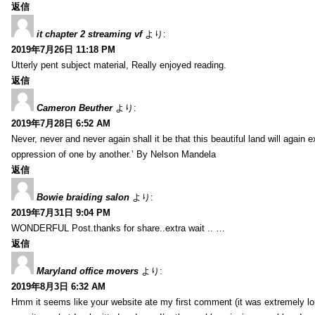
返信
it chapter 2 streaming vf
より:
2019年7月26日 11:18 PM
Utterly pent subject material, Really enjoyed reading.
返信
Cameron Beuther
より:
2019年7月28日 6:52 AM
Never, never and never again shall it be that this beautiful land will again 
oppression of one by another.’ By Nelson Mandela
返信
Bowie braiding salon
より:
2019年7月31日 9:04 PM
WONDERFUL Post.thanks for share..extra wait .. …
返信
Maryland office movers
より:
2019年8月3日 6:32 AM
Hmm it seems like your website ate my first comment (it was extremely long