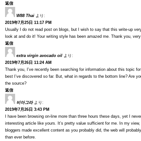
返信
W88 Thai
より:
2019年7月25日 11:17 PM
Usually I do not read post on blogs, but I wish to say that this write-up ve
look at and do it! Your writing style has been amazed me. Thank you, very
返信
extra virgin avocado oil
より:
2019年7月26日 11:24 AM
Thank you, I’ve recently been searching for information about this topic fo
best I’ve discovered so far. But, what in regards to the bottom line? Are y
the source?
返信
비아그라
より:
2019年7月26日 3:43 PM
I have been browsing on-line more than three hours these days, yet I neve
interesting article like yours. It’s pretty value sufficient for me. In my view
bloggers made excellent content as you probably did, the web will probabl
than ever before.