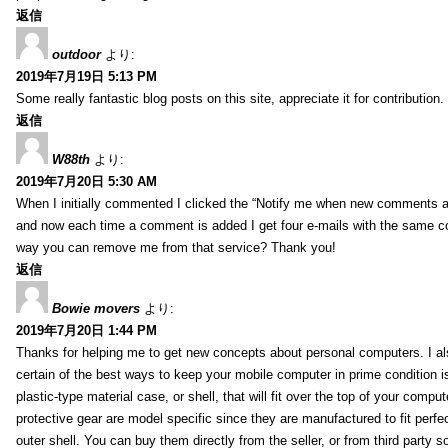
返信
outdoor
より:
2019年7月19日 5:13 PM
Some really fantastic blog posts on this site, appreciate it for contribution.
返信
W88th
より:
2019年7月20日 5:30 AM
When I initially commented I clicked the “Notify me when new comments 
and now each time a comment is added I get four e-mails with the same c
way you can remove me from that service? Thank you!
返信
Bowie movers
より:
2019年7月20日 1:44 PM
Thanks for helping me to get new concepts about personal computers. I als
certain of the best ways to keep your mobile computer in prime condition i
plastic-type material case, or shell, that will fit over the top of your compu
protective gear are model specific since they are manufactured to fit perfe
outer shell. You can buy them directly from the seller, or from third party s