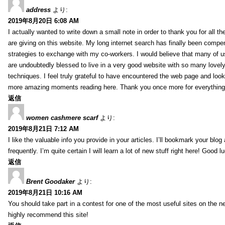
address
より:
2019年8月20日 6:08 AM
I actually wanted to write down a small note in order to thank you for all 
are giving on this website. My long internet search has finally been compe
strategies to exchange with my co-workers. I would believe that many of us 
are undoubtedly blessed to live in a very good website with so many lovely 
techniques. I feel truly grateful to have encountered the web page and loo
more amazing moments reading here. Thank you once more for everything
返信
women cashmere scarf
より:
2019年8月21日 7:12 AM
I like the valuable info you provide in your articles. I’ll bookmark your blo
frequently. I’m quite certain I will learn a lot of new stuff right here! Good l
返信
Brent Goodaker
より:
2019年8月21日 10:16 AM
You should take part in a contest for one of the most useful sites on the net
highly recommend this site!