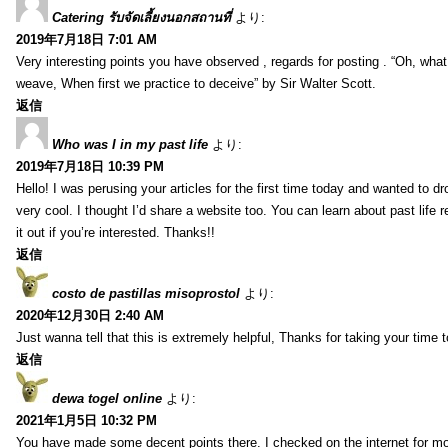
Catering รับจัดเลี้ยงนอกสถานที่
より:
2019年7月18日 7:01 AM
Very interesting points you have observed , regards for posting . “Oh, wha
weave, When first we practice to deceive” by Sir Walter Scott.
返信
Who was I in my past life
より:
2019年7月18日 10:39 PM
Hello! I was perusing your articles for the first time today and wanted to dro
very cool. I thought I’d share a website too. You can learn about past life 
it out if you’re interested. Thanks!!
返信
costo de pastillas misoprostol
より:
2020年12月30日 2:40 AM
Just wanna tell that this is extremely helpful, Thanks for taking your time to
返信
dewa togel online
より:
2021年1月5日 10:32 PM
You have made some decent points there. I checked on the internet for mo