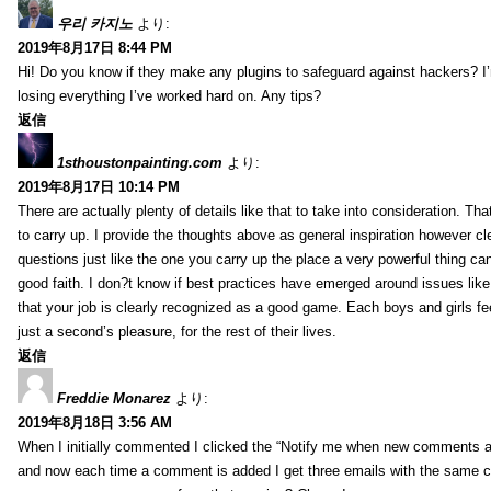
우리 카지노
より:
2019年8月17日 8:44 PM
Hi! Do you know if they make any plugins to safeguard against hackers? I
losing everything I’ve worked hard on. Any tips?
返信
1sthoustonpainting.com
より:
2019年8月17日 10:14 PM
There are actually plenty of details like that to take into consideration. Tha
to carry up. I provide the thoughts above as general inspiration however cle
questions just like the one you carry up the place a very powerful thing ca
good faith. I don?t know if best practices have emerged around issues like 
that your job is clearly recognized as a good game. Each boys and girls fe
just a second’s pleasure, for the rest of their lives.
返信
Freddie Monarez
より:
2019年8月18日 3:56 AM
When I initially commented I clicked the “Notify me when new comments 
and now each time a comment is added I get three emails with the same 