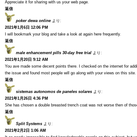
Appreciate it for sharing with us your web page.
返信
poker dewa online
より:
2021年1月6日 12:06 PM
I will bookmark your blog and take a look at again here frequently.
返信
male enhancement pills 30-day free trial
より:
2021年1月20日 9:12 AM
You ave made some decent points there. I checked on the internet for addi
the issue and found most people will go along with your views on this site.
返信
sistemas autonomos de paneles solares
より:
2021年1月26日 4:36 PM
She has chosen a double breasted trench coat was not worse then of tho
返信
Split Systems
より:
2021年2月2日 1:06 AM