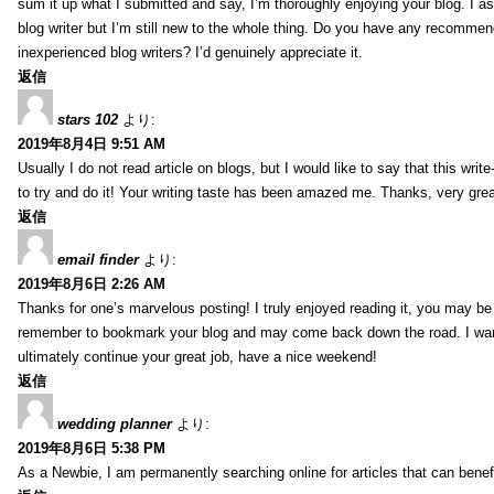
sum it up what I submitted and say, I’m thoroughly enjoying your blog. I as
blog writer but I’m still new to the whole thing. Do you have any recommen
inexperienced blog writers? I’d genuinely appreciate it.
返信
stars 102
より:
2019年8月4日 9:51 AM
Usually I do not read article on blogs, but I would like to say that this wri
to try and do it! Your writing taste has been amazed me. Thanks, very great
返信
email finder
より:
2019年8月6日 2:26 AM
Thanks for one’s marvelous posting! I truly enjoyed reading it, you may be a
remember to bookmark your blog and may come back down the road. I wan
ultimately continue your great job, have a nice weekend!
返信
wedding planner
より:
2019年8月6日 5:38 PM
As a Newbie, I am permanently searching online for articles that can bene