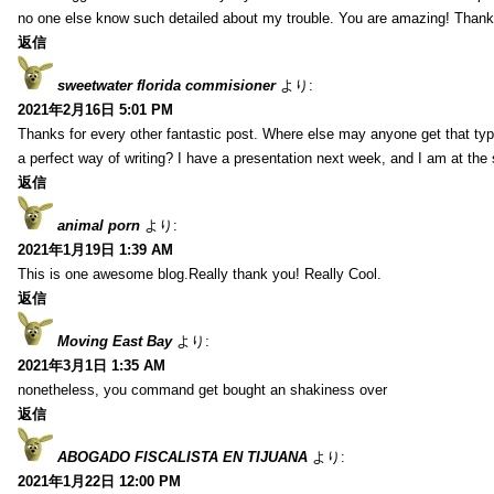
no one else know such detailed about my trouble. You are amazing! Thank
返信
sweetwater florida commisioner
より:
2021年2月16日 5:01 PM
Thanks for every other fantastic post. Where else may anyone get that typ
a perfect way of writing? I have a presentation next week, and I am at the 
返信
animal porn
より:
2021年1月19日 1:39 AM
This is one awesome blog.Really thank you! Really Cool.
返信
Moving East Bay
より:
2021年3月1日 1:35 AM
nonetheless, you command get bought an shakiness over
返信
ABOGADO FISCALISTA EN TIJUANA
より:
2021年1月22日 12:00 PM