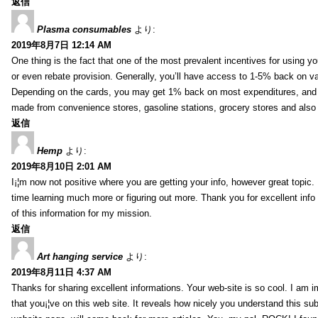
返信
Plasma consumables
より:
2019年8月7日 12:14 AM
One thing is the fact that one of the most prevalent incentives for using y
or even rebate provision. Generally, you’ll have access to 1-5% back on v
Depending on the cards, you may get 1% back on most expenditures, and 
made from convenience stores, gasoline stations, grocery stores and als
返信
Hemp
より:
2019年8月10日 2:01 AM
I¡¦m now not positive where you are getting your info, however great topic
time learning much more or figuring out more. Thank you for excellent info 
of this information for my mission.
返信
Art hanging service
より:
2019年8月11日 4:37 AM
Thanks for sharing excellent informations. Your web-site is so cool. I am 
that you¡¦ve on this web site. It reveals how nicely you understand this s