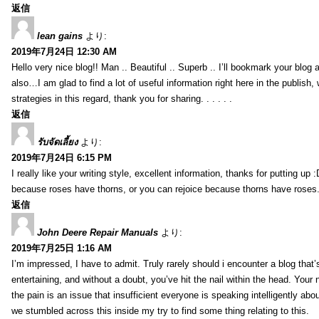
返信
lean gains
より:
2019年7月24日 12:30 AM
Hello very nice blog!! Man .. Beautiful .. Superb .. I’ll bookmark your blog
also…I am glad to find a lot of useful information right here in the publish
strategies in this regard, thank you for sharing. . . . . .
返信
รับจัดเลี้ยง
より:
2019年7月24日 6:15 PM
I really like your writing style, excellent information, thanks for putting up
because roses have thorns, or you can rejoice because thorns have roses.
返信
John Deere Repair Manuals
より:
2019年7月25日 1:16 AM
I’m impressed, I have to admit. Truly rarely should i encounter a blog that
entertaining, and without a doubt, you’ve hit the nail within the head. Your 
the pain is an issue that insufficient everyone is speaking intelligently abo
we stumbled across this inside my try to find some thing relating to this.