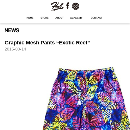
HXB
Home
Hugest
About
Academy
Contact
Store
Graphic Mesh Pants “Exotic Reef”
2015-09-14