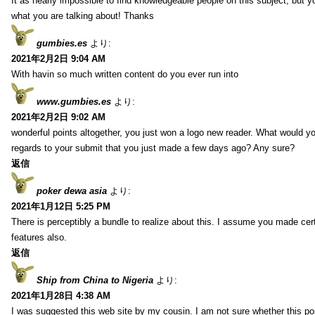
It as nearly impossible to find knowledgeable people on this subject, but 
what you are talking about! Thanks
gumbies.es
より:
2021年2月2日 9:04 AM
With havin so much written content do you ever run into
www.gumbies.es
より:
2021年2月2日 9:02 AM
wonderful points altogether, you just won a logo new reader. What would 
regards to your submit that you just made a few days ago? Any sure?
返信
poker dewa asia
より:
2021年1月12日 5:25 PM
There is perceptibly a bundle to realize about this. I assume you made cer
features also.
返信
Ship from China to Nigeria
より:
2021年1月28日 4:38 AM
I was suggested this web site by my cousin. I am not sure whether this pos