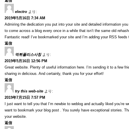
返信
electro
より:
2019年5月16日 7:34 AM
Admiring the dedication you put into your site and detailed information yo
to come across a blog every once in a while that isn’t the same old rehash
Fantastic read! I’ve bookmarked your site and I’m adding your RSS feeds
返信
먹튀폴리스사칭
より:
2019年5月16日 12:56 PM
Great website. Plenty of useful information here. I’m sending it to a few fri
sharing in delicious. And certainly, thank you for your effort!
返信
try this web-site
より:
2019年7月15日 7:57 PM
I just want to tell you that I’m newbie to weblog and actually liked you’re we
want to bookmark your blog post . You surely have exceptional stories. Tha
your website.
返信