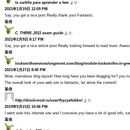
la cartilla para aprender a leer
より:
2021年1月19日 12:09 PM
Say, you got a nice post.Really thank you! Fantastic.
返信
C_THR95_2011 exam guide
より:
2021年2月9日 8:17 PM
Say, you got a nice article post.Really looking forward to read more. Awe
返信
locksmithserviceslongmont.com/blog/mobile-locksmiths-in-gre
2021年1月27日 8:40 PM
Wow, marvelous blog layout! How long have you been blogging for? you m
The overall look of your web site is fantastic, let alone the content!
返信
http://droid-mod.ru/user/fvyzyefubbo/
より:
2019年5月15日 10:46 PM
I went over this internet site and I conceive you have a lot of good info, sav
返信