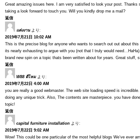
Great amazing issues here. I am very satisfied to look your post. Thanks
taking a look forward to touch you. Will you kindly drop me a mail?
返信
แต่งงาน
より:
2019年7月21日 10:02 AM
This is the precise blog for anyone who wants to search out out about this 
its nearly exhausting to argue with you (not that I truly would need…HaHa).
brand new spin on a topic thats been written about for years. Great stuff, s
返信
W88 ดีไหม
より:
2019年7月22日 4:00 AM
you are really a good webmaster. The web site loading speed is incredible.
doing any unique trick. Also, The contents are masterpiece. you have done 
topic!
返信
capital furniture installation
より:
2019年7月22日 9:02 AM
Wow! This could be one particular of the most helpful blogs We’ve ever arr