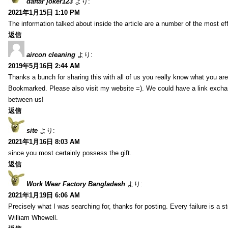
daftar joker123
より:
2021年1月15日 1:10 PM
The information talked about inside the article are a number of the most ef
返信
aircon cleaning
より:
2019年5月16日 2:44 AM
Thanks a bunch for sharing this with all of us you really know what you are
Bookmarked. Please also visit my website =). We could have a link exch
between us!
返信
site
より:
2021年1月16日 8:03 AM
since you most certainly possess the gift.
返信
Work Wear Factory Bangladesh
より:
2021年1月19日 6:06 AM
Precisely what I was searching for, thanks for posting. Every failure is a 
William Whewell.