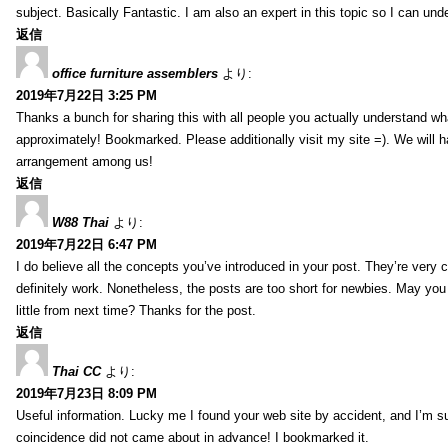
subject. Basically Fantastic. I am also an expert in this topic so I can unde
返信
office furniture assemblers
より:
2019年7月22日 3:25 PM
Thanks a bunch for sharing this with all people you actually understand w
approximately! Bookmarked. Please additionally visit my site =). We will h
arrangement among us!
返信
W88 Thai
より:
2019年7月22日 6:47 PM
I do believe all the concepts you’ve introduced in your post. They’re very
definitely work. Nonetheless, the posts are too short for newbies. May yo
little from next time? Thanks for the post.
返信
Thai CC
より:
2019年7月23日 8:09 PM
Useful information. Lucky me I found your web site by accident, and I’m s
coincidence did not came about in advance! I bookmarked it.