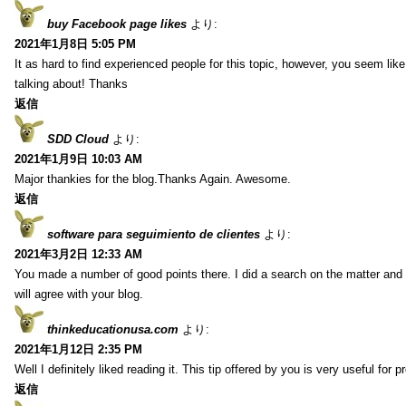
buy Facebook page likes
より:
2021年1月8日 5:05 PM
It as hard to find experienced people for this topic, however, you seem li
talking about! Thanks
返信
SDD Cloud
より:
2021年1月9日 10:03 AM
Major thankies for the blog.Thanks Again. Awesome.
返信
software para seguimiento de clientes
より:
2021年3月2日 12:33 AM
You made a number of good points there. I did a search on the matter and 
will agree with your blog.
thinkeducationusa.com
より:
2021年1月12日 2:35 PM
Well I definitely liked reading it. This tip offered by you is very useful for p
返信