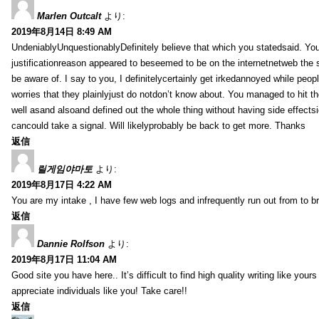
Marlen Outcalt
より:
2019年8月14日 8:49 AM
UndeniablyUnquestionablyDefinitely believe that which you statedsaid. You
justificationreason appeared to beseemed to be on the internetnetweb the s
be aware of. I say to you, I definitelycertainly get irkedannoyed while peop
worries that they plainlyjust do notdon’t know about. You managed to hit th
well asand alsoand defined out the whole thing without having side effectsi
cancould take a signal. Will likelyprobably be back to get more. Thanks
返信
릴게임야마토
より:
2019年8月17日 4:22 AM
You are my intake , I have few web logs and infrequently run out from to b
返信
Dannie Rolfson
より:
2019年8月17日 11:04 AM
Good site you have here.. It’s difficult to find high quality writing like your
appreciate individuals like you! Take care!!
返信