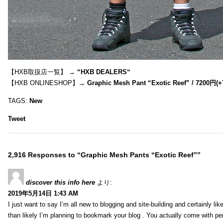
【HXB取扱店一覧】 →
“
HXB DEALERS
“
【HXB ONLINESHOP】→
Graphic Mesh Pant “Exotic Reef” / 7200円(
TAGS:
New
Tweet
2,916 Responses to “Graphic Mesh Pants “Exotic Reef””
discover this info here
より:
2019年5月14日 1:43 AM
I just want to say I’m all new to blogging and site-building and certainly li
than likely I’m planning to bookmark your blog . You actually come with per