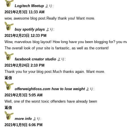
Logitech Meetup
より:
2021年2月3日 11:33 AM
wow, awesome blog post.Really thank you! Want more.
buy spotify plays
より:
2021年2月23日 12:33 PM
Wow, marvelous blog layout! How long have you been blogging for? you m
The overall look of your site is fantastic, as well as the content!
facebook creator studio
より:
2021年2月24日 2:10 PM
Thank you for your blog post.Much thanks again. Want more.
返信
offerweightloss.com how to lose weight
より:
2021年2月3日 5:05 AM
Well, one of the worst toxic offenders have already been
返信
more info
より:
2021年1月9日 6:06 PM