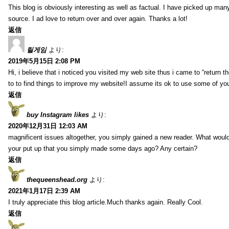
This blog is obviously interesting as well as factual. I have picked up many 
source. I ad love to return over and over again. Thanks a lot!
返信
릴게임
より:
2019年5月15日 2:08 PM
Hi, i believe that i noticed you visited my web site thus i came to “return t
to to find things to improve my website!I assume its ok to use some of yo
返信
buy Instagram likes
より:
2020年12月31日 12:03 AM
magnificent issues altogether, you simply gained a new reader. What wo
your put up that you simply made some days ago? Any certain?
返信
thequeenshead.org
より:
2021年1月17日 2:39 AM
I truly appreciate this blog article.Much thanks again. Really Cool.
返信