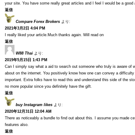
your site. You have some really great articles and I feel I would be a good 
返信
Compare Forex Brokers
より:
2021年3月2日 4:04 PM
I really liked your article.Much thanks again. Will read on
返信
W88 Thai
より:
2019年5月15日 1:43 PM
Can I simply say what a aid to search out someone who truly is aware of w
about on the internet. You positively know how one can convey a difficulty
important. Extra folks have to read this and understand this side of the sto
no more popular since you definitely have the gift.
返信
buy Instagram likes
より:
2020年12月31日 12:04 AM
There as noticeably a bundle to find out about this. I assume you made cert
features also.
返信