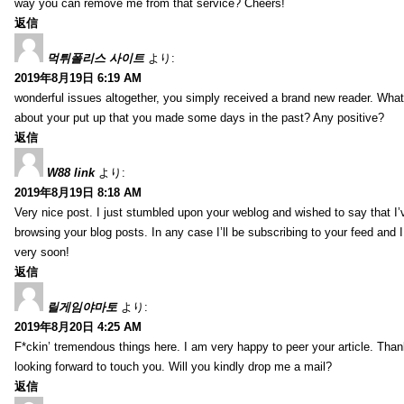
way you can remove me from that service? Cheers!
返信
먹튀폴리스 사이트
より:
2019年8月19日 6:19 AM
wonderful issues altogether, you simply received a brand new reader. Wha
about your put up that you made some days in the past? Any positive?
返信
W88 link
より:
2019年8月19日 8:18 AM
Very nice post. I just stumbled upon your weblog and wished to say that I’
browsing your blog posts. In any case I’ll be subscribing to your feed and 
very soon!
返信
릴게임야마토
より:
2019年8月20日 4:25 AM
F*ckin’ tremendous things here. I am very happy to peer your article. Than
looking forward to touch you. Will you kindly drop me a mail?
返信