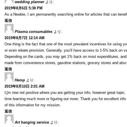
wedding planner
より:
2019年8月6日 5:38 PM
As a Newbie, I am permanently searching online for articles that can bene
返信
Plasma consumables
より:
2019年8月7日 12:14 AM
One thing is the fact that one of the most prevalent incentives for using y
or even rebate provision. Generally, you’ll have access to 1-5% back on v
Depending on the cards, you may get 1% back on most expenditures, and 
made from convenience stores, gasoline stations, grocery stores and als
返信
Hemp
より:
2019年8月10日 2:01 AM
I¡¦m now not positive where you are getting your info, however great topic
time learning much more or figuring out more. Thank you for excellent info 
of this information for my mission.
返信
Art hanging service
より: