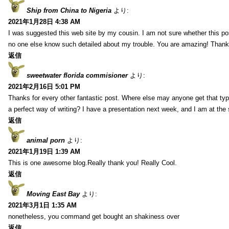
Ship from China to Nigeria
より:
2021年1月28日 4:38 AM
I was suggested this web site by my cousin. I am not sure whether this pos
no one else know such detailed about my trouble. You are amazing! Thank
返信
sweetwater florida commisioner
より:
2021年2月16日 5:01 PM
Thanks for every other fantastic post. Where else may anyone get that typ
a perfect way of writing? I have a presentation next week, and I am at the 
返信
animal porn
より:
2021年1月19日 1:39 AM
This is one awesome blog.Really thank you! Really Cool.
返信
Moving East Bay
より:
2021年3月1日 1:35 AM
nonetheless, you command get bought an shakiness over
返信