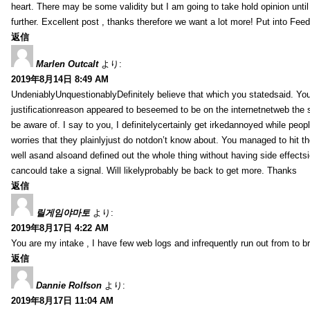
heart. There may be some validity but I am going to take hold opinion until I
further. Excellent post , thanks therefore we want a lot more! Put into Feed
返信
Marlen Outcalt
より:
2019年8月14日 8:49 AM
UndeniablyUnquestionablyDefinitely believe that which you statedsaid. You
justificationreason appeared to beseemed to be on the internetnetweb the s
be aware of. I say to you, I definitelycertainly get irkedannoyed while peop
worries that they plainlyjust do notdon’t know about. You managed to hit th
well asand alsoand defined out the whole thing without having side effectsi
cancould take a signal. Will likelyprobably be back to get more. Thanks
返信
릴게임야마토
より:
2019年8月17日 4:22 AM
You are my intake , I have few web logs and infrequently run out from to b
返信
Dannie Rolfson
より:
2019年8月17日 11:04 AM