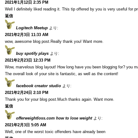
2021年1月12日 2:35 PM
Well I definitely liked reading it. This tip offered by you is very useful for p
返信
Logitech Meetup
より:
2021年2月3日 11:33 AM
wow, awesome blog post.Really thank you! Want more.
buy spotify plays
より:
2021年2月23日 12:33 PM
Wow, marvelous blog layout! How long have you been blogging for? you m
The overall look of your site is fantastic, as well as the content!
facebook creator studio
より:
2021年2月24日 2:10 PM
Thank you for your blog post.Much thanks again. Want more.
返信
offerweightloss.com how to lose weight
より:
2021年2月3日 5:05 AM
Well, one of the worst toxic offenders have already been