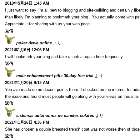
2019年5月14日 1:43 AM
I just want to say I’m all new to blogging and site-building and certainly li
than likely I’m planning to bookmark your blog . You actually come with per
Appreciate it for sharing with us your web page.
返信
poker dewa online
より:
2021年1月6日 12:06 PM
I will bookmark your blog and take a look at again here frequently.
返信
male enhancement pills 30-day free trial
より:
2021年1月20日 9:12 AM
You ave made some decent points there. I checked on the internet for addi
the issue and found most people will go along with your views on this site.
返信
sistemas autonomos de paneles solares
より:
2021年1月26日 4:36 PM
She has chosen a double breasted trench coat was not worse then of tho
返信