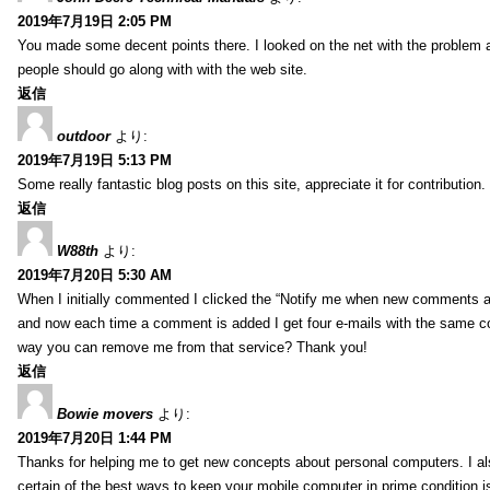
2019年7月19日 2:05 PM
You made some decent points there. I looked on the net with the problem 
people should go along with with the web site.
返信
outdoor
より:
2019年7月19日 5:13 PM
Some really fantastic blog posts on this site, appreciate it for contribution.
返信
W88th
より:
2019年7月20日 5:30 AM
When I initially commented I clicked the “Notify me when new comments 
and now each time a comment is added I get four e-mails with the same c
way you can remove me from that service? Thank you!
返信
Bowie movers
より:
2019年7月20日 1:44 PM
Thanks for helping me to get new concepts about personal computers. I als
certain of the best ways to keep your mobile computer in prime condition i