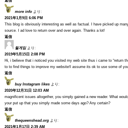
返信
more info
より:
2021年1月9日 6:06 PM
This blog is obviously interesting as well as factual. I have picked up many 
source. I ad love to return over and over again. Thanks a lot!
返信
릴게임
より:
2019年5月15日 2:08 PM
Hi, i believe that i noticed you visited my web site thus i came to “return t
to to find things to improve my website!I assume its ok to use some of yo
返信
buy Instagram likes
より:
2020年12月31日 12:03 AM
magnificent issues altogether, you simply gained a new reader. What wo
your put up that you simply made some days ago? Any certain?
返信
thequeenshead.org
より:
2021年1月17日 2:39 AM