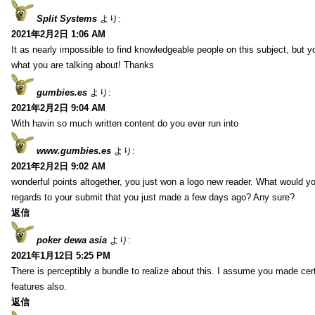
Split Systems
より:
2021年2月2日 1:06 AM
It as nearly impossible to find knowledgeable people on this subject, but 
what you are talking about! Thanks
gumbies.es
より:
2021年2月2日 9:04 AM
With havin so much written content do you ever run into
www.gumbies.es
より:
2021年2月2日 9:02 AM
wonderful points altogether, you just won a logo new reader. What would 
regards to your submit that you just made a few days ago? Any sure?
返信
poker dewa asia
より:
2021年1月12日 5:25 PM
There is perceptibly a bundle to realize about this. I assume you made cer
features also.
返信