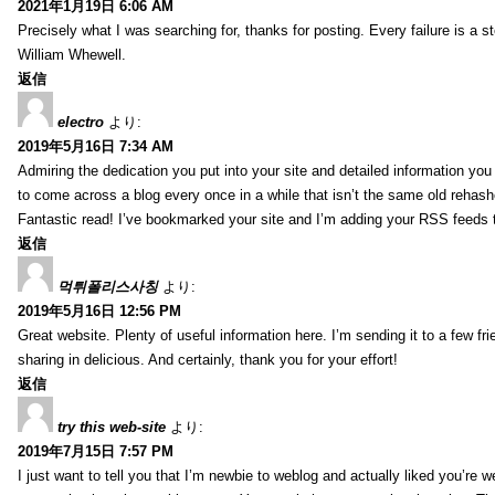
2021年1月19日 6:06 AM
Precisely what I was searching for, thanks for posting. Every failure is a 
William Whewell.
返信
electro
より:
2019年5月16日 7:34 AM
Admiring the dedication you put into your site and detailed information yo
to come across a blog every once in a while that isn’t the same old rehash
Fantastic read! I’ve bookmarked your site and I’m adding your RSS feeds
返信
먹튀폴리스사칭
より:
2019年5月16日 12:56 PM
Great website. Plenty of useful information here. I’m sending it to a few fri
sharing in delicious. And certainly, thank you for your effort!
返信
try this web-site
より:
2019年7月15日 7:57 PM
I just want to tell you that I’m newbie to weblog and actually liked you’re we