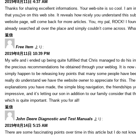
2019年8月11日 4:37 AM
Thanks for sharing excellent informations. Your web-site is so cool. I am 
that you¡¦ve on this web site. It reveals how nicely you understand this s
website page, will come back for more articles. You, my pal, ROCK! I found
already searched all over the place and simply couldn’t come across. What
返信
Free Item
より:
2019年8月11日 10:39 PM
My wife and i ended up being quite fulfilled that Chris managed to do his i
the precious recommendations he obtained through your weblog. It is now 
simply happen to be releasing key points that many some people have been
really do understand we have the website owner to appreciate for this. Th
explanations you have made, the simple blog navigation, the friendships you h
impressive, and it’s letting our son in addition to our family consider that th
which is quite important. Thank you for all!
返信
John Deere Diagnostic and Test Manuals
より:
2019年8月14日 5:15 AM
There are some fascinating points over time in this article but I do not know