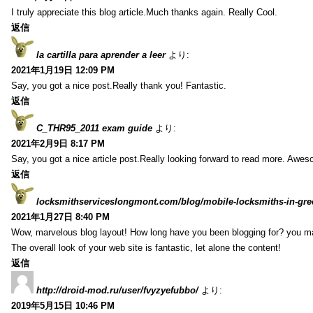
I truly appreciate this blog article.Much thanks again. Really Cool.
返信
la cartilla para aprender a leer
より:
2021年1月19日 12:09 PM
Say, you got a nice post.Really thank you! Fantastic.
返信
C_THR95_2011 exam guide
より:
2021年2月9日 8:17 PM
Say, you got a nice article post.Really looking forward to read more. Awe
返信
locksmithserviceslongmont.com/blog/mobile-locksmiths-in-gre
2021年1月27日 8:40 PM
Wow, marvelous blog layout! How long have you been blogging for? you m
The overall look of your web site is fantastic, let alone the content!
返信
http://droid-mod.ru/user/fvyzyefubbo/
より:
2019年5月15日 10:46 PM