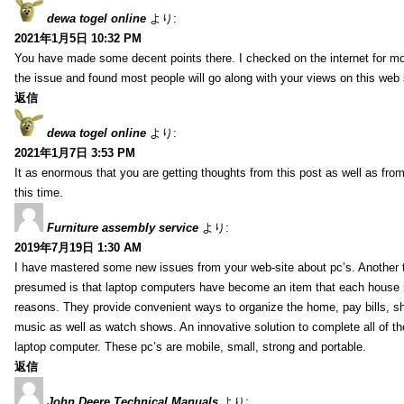
dewa togel online
より:
2021年1月5日 10:32 PM
You have made some decent points there. I checked on the internet for mo
the issue and found most people will go along with your views on this web 
返信
dewa togel online
より:
2021年1月7日 3:53 PM
It as enormous that you are getting thoughts from this post as well as fr
this time.
Furniture assembly service
より:
2019年7月19日 1:30 AM
I have mastered some new issues from your web-site about pc’s. Another t
presumed is that laptop computers have become an item that each house
reasons. They provide convenient ways to organize the home, pay bills, s
music as well as watch shows. An innovative solution to complete all of t
laptop computer. These pc’s are mobile, small, strong and portable.
返信
John Deere Technical Manuals
より: