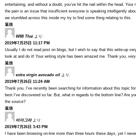
entertaining, and without a doubt, you’ve hit the nail within the head. Your 
the pain is an issue that insufficient everyone is speaking intelligently abo
we stumbled across this inside my try to find some thing relating to this.
返信
W88 Thai
より:
2019年7月25日 11:17 PM
Usually I do not read post on blogs, but I wish to say that this write-up ve
look at and do it! Your writing style has been amazed me. Thank you, very
返信
extra virgin avocado oil
より:
2019年7月26日 11:24 AM
Thank you, I’ve recently been searching for information about this topic fo
best I’ve discovered so far. But, what in regards to the bottom line? Are y
the source?
返信
비아그라
より:
2019年7月26日 3:43 PM
I have been browsing on-line more than three hours these days, yet I neve