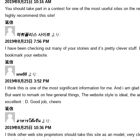
2019年8月21日 10:16 AM
You should take part in a contest for one of the most useful sites on the net
highly recommend this site!
返信
먹튀폴리스 사이트
より:
2019年8月23日 7:56 PM
I have been checking out many of your stories and it’s pretty clever stuff. 
bookmark your website.
返信
ww88
より:
2019年8月25日 3:52 PM
I think this is one of the most significant information for me. And i am glad 
But want to remark on few general things, The website style is ideal, the art
excellent : D. Good job, cheers
返信
อาหารโต๊ะจีน
より:
2019年8月25日 10:36 PM
I think other web site proprietors should take this site as an model, very 