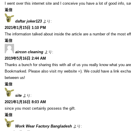
I went over this internet site and I conceive you have a lot of good info, sav
返信
daftar joker123
より:
2021年1月15日 1:10 PM
The information talked about inside the article are a number of the most ef
返信
aircon cleaning
より:
2019年5月16日 2:44 AM
Thanks a bunch for sharing this with all of us you really know what you are
Bookmarked. Please also visit my website =). We could have a link exch
between us!
返信
site
より:
2021年1月16日 8:03 AM
since you most certainly possess the gift.
返信
Work Wear Factory Bangladesh
より: