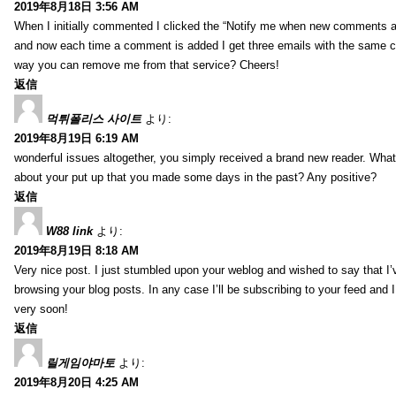
2019年8月18日 3:56 AM
When I initially commented I clicked the “Notify me when new comments 
and now each time a comment is added I get three emails with the same 
way you can remove me from that service? Cheers!
返信
먹튀폴리스 사이트
より:
2019年8月19日 6:19 AM
wonderful issues altogether, you simply received a brand new reader. Wha
about your put up that you made some days in the past? Any positive?
返信
W88 link
より:
2019年8月19日 8:18 AM
Very nice post. I just stumbled upon your weblog and wished to say that I’
browsing your blog posts. In any case I’ll be subscribing to your feed and 
very soon!
返信
릴게임야마토
より:
2019年8月20日 4:25 AM