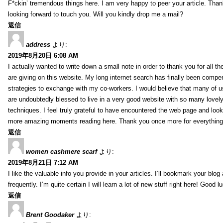
F*ckin’ tremendous things here. I am very happy to peer your article. Than
looking forward to touch you. Will you kindly drop me a mail?
返信
address
より:
2019年8月20日 6:08 AM
I actually wanted to write down a small note in order to thank you for all 
are giving on this website. My long internet search has finally been compe
strategies to exchange with my co-workers. I would believe that many of us 
are undoubtedly blessed to live in a very good website with so many lovely 
techniques. I feel truly grateful to have encountered the web page and loo
more amazing moments reading here. Thank you once more for everything
返信
women cashmere scarf
より:
2019年8月21日 7:12 AM
I like the valuable info you provide in your articles. I’ll bookmark your blo
frequently. I’m quite certain I will learn a lot of new stuff right here! Good l
返信
Brent Goodaker
より: