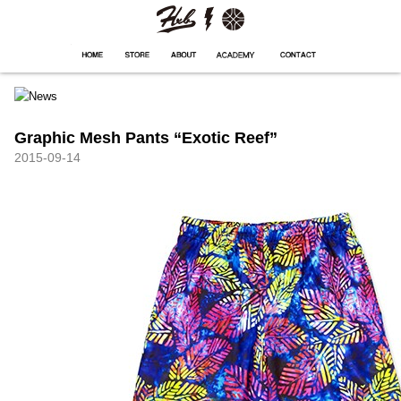
HXB
Home
Hugest
About
Academy
Contact
Store
Graphic Mesh Pants “Exotic Reef”
2015-09-14