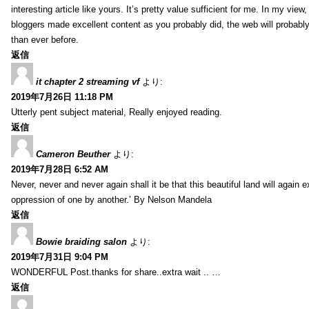
interesting article like yours. It’s pretty value sufficient for me. In my view
bloggers made excellent content as you probably did, the web will probabl
than ever before.
返信
it chapter 2 streaming vf
より:
2019年7月26日 11:18 PM
Utterly pent subject material, Really enjoyed reading.
返信
Cameron Beuther
より:
2019年7月28日 6:52 AM
Never, never and never again shall it be that this beautiful land will again 
oppression of one by another.’ By Nelson Mandela
返信
Bowie braiding salon
より:
2019年7月31日 9:04 PM
WONDERFUL Post.thanks for share..extra wait .. …
返信