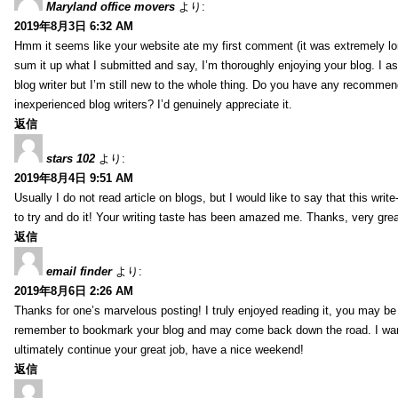
Maryland office movers
より:
2019年8月3日 6:32 AM
Hmm it seems like your website ate my first comment (it was extremely long
sum it up what I submitted and say, I’m thoroughly enjoying your blog. I as
blog writer but I’m still new to the whole thing. Do you have any recommen
inexperienced blog writers? I’d genuinely appreciate it.
返信
stars 102
より:
2019年8月4日 9:51 AM
Usually I do not read article on blogs, but I would like to say that this wri
to try and do it! Your writing taste has been amazed me. Thanks, very great
返信
email finder
より:
2019年8月6日 2:26 AM
Thanks for one’s marvelous posting! I truly enjoyed reading it, you may be a
remember to bookmark your blog and may come back down the road. I wan
ultimately continue your great job, have a nice weekend!
返信