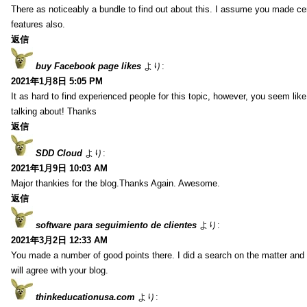
There as noticeably a bundle to find out about this. I assume you made cert
features also.
返信
buy Facebook page likes
より:
2021年1月8日 5:05 PM
It as hard to find experienced people for this topic, however, you seem li
talking about! Thanks
返信
SDD Cloud
より:
2021年1月9日 10:03 AM
Major thankies for the blog.Thanks Again. Awesome.
返信
software para seguimiento de clientes
より:
2021年3月2日 12:33 AM
You made a number of good points there. I did a search on the matter and 
will agree with your blog.
thinkeducationusa.com
より: