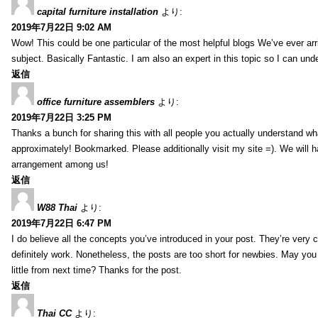
capital furniture installation
より:
2019年7月22日 9:02 AM
Wow! This could be one particular of the most helpful blogs We’ve ever arr
subject. Basically Fantastic. I am also an expert in this topic so I can unde
返信
office furniture assemblers
より:
2019年7月22日 3:25 PM
Thanks a bunch for sharing this with all people you actually understand w
approximately! Bookmarked. Please additionally visit my site =). We will h
arrangement among us!
返信
W88 Thai
より:
2019年7月22日 6:47 PM
I do believe all the concepts you’ve introduced in your post. They’re very
definitely work. Nonetheless, the posts are too short for newbies. May yo
little from next time? Thanks for the post.
返信
Thai CC
より: