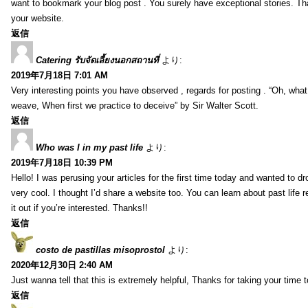
want to bookmark your blog post . You surely have exceptional stories. Tha
your website.
返信
Catering รับจัดเลี้ยงนอกสถานที่
より:
2019年7月18日 7:01 AM
Very interesting points you have observed , regards for posting . “Oh, wha
weave, When first we practice to deceive” by Sir Walter Scott.
返信
Who was I in my past life
より:
2019年7月18日 10:39 PM
Hello! I was perusing your articles for the first time today and wanted to dro
very cool. I thought I’d share a website too. You can learn about past life 
it out if you’re interested. Thanks!!
返信
costo de pastillas misoprostol
より:
2020年12月30日 2:40 AM
Just wanna tell that this is extremely helpful, Thanks for taking your time to
返信