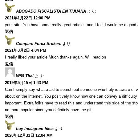
ABOGADO FISCALISTA EN TIJUANA
より:
2021年1月22日 12:00 PM
your site. You have some really great articles and I feel I would be a good 
返信
Compare Forex Brokers
より:
2021年3月2日 4:04 PM
I really liked your article.Much thanks again. Will read on
返信
W88 Thai
より:
2019年5月15日 1:43 PM
Can I simply say what a aid to search out someone who truly is aware of w
about on the internet. You positively know how one can convey a difficulty
important. Extra folks have to read this and understand this side of the sto
no more popular since you definitely have the gift.
返信
buy Instagram likes
より:
2020年12月31日 12:04 AM