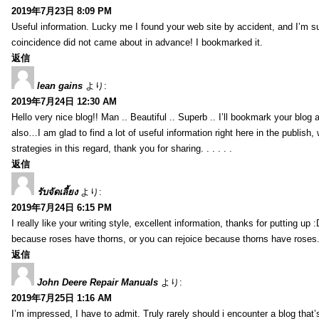
2019年7月23日 8:09 PM
Useful information. Lucky me I found your web site by accident, and I’m s
coincidence did not came about in advance! I bookmarked it.
返信
lean gains
より:
2019年7月24日 12:30 AM
Hello very nice blog!! Man .. Beautiful .. Superb .. I’ll bookmark your blog
also…I am glad to find a lot of useful information right here in the publish
strategies in this regard, thank you for sharing. . . . . .
返信
รับจัดเลี้ยง
より:
2019年7月24日 6:15 PM
I really like your writing style, excellent information, thanks for putting up
because roses have thorns, or you can rejoice because thorns have roses.
返信
John Deere Repair Manuals
より:
2019年7月25日 1:16 AM
I’m impressed, I have to admit. Truly rarely should i encounter a blog that