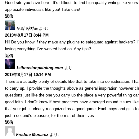
Good site you have here.. It’s difficult to find high quality writing like your
appreciate individuals like you! Take care!!
返信
우리 카지노
より:
2019年8月17日 8:44 PM
Hi! Do you know if they make any plugins to safeguard against hackers? I
losing everything I’ve worked hard on. Any tips?
返信
1sthoustonpainting.com
より:
2019年8月17日 10:14 PM
There are actually plenty of details like that to take into consideration. Tha
to carry up. I provide the thoughts above as general inspiration however cle
questions just like the one you carry up the place a very powerful thing ca
good faith. I don?t know if best practices have emerged around issues like 
that your job is clearly recognized as a good game. Each boys and girls fe
just a second’s pleasure, for the rest of their lives.
返信
Freddie Monarez
より: