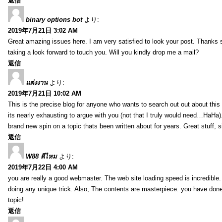
返信
binary options bot
より:
2019年7月21日 3:02 AM
Great amazing issues here. I am very satisfied to look your post. Thanks
taking a look forward to touch you. Will you kindly drop me a mail?
返信
แต่งงาน
より:
2019年7月21日 10:02 AM
This is the precise blog for anyone who wants to search out out about this 
its nearly exhausting to argue with you (not that I truly would need…HaHa).
brand new spin on a topic thats been written about for years. Great stuff, s
返信
W88 ดีไหม
より:
2019年7月22日 4:00 AM
you are really a good webmaster. The web site loading speed is incredible.
doing any unique trick. Also, The contents are masterpiece. you have done 
topic!
返信