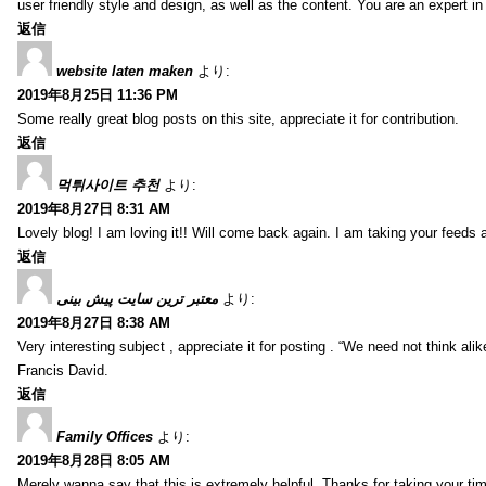
user friendly style and design, as well as the content. You are an expert in 
返信
website laten maken
より:
2019年8月25日 11:36 PM
Some really great blog posts on this site, appreciate it for contribution.
返信
먹튀사이트 추천
より:
2019年8月27日 8:31 AM
Lovely blog! I am loving it!! Will come back again. I am taking your feeds 
返信
معتبر ترین سایت پیش بینی
より:
2019年8月27日 8:38 AM
Very interesting subject , appreciate it for posting . “We need not think alik
Francis David.
返信
Family Offices
より:
2019年8月28日 8:05 AM
Merely wanna say that this is extremely helpful, Thanks for taking your time