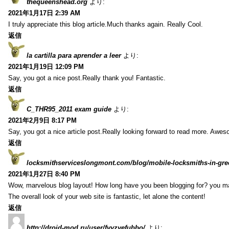
thequeenshead.org
より:
2021年1月17日 2:39 AM
I truly appreciate this blog article.Much thanks again. Really Cool.
返信
la cartilla para aprender a leer
より:
2021年1月19日 12:09 PM
Say, you got a nice post.Really thank you! Fantastic.
返信
C_THR95_2011 exam guide
より:
2021年2月9日 8:17 PM
Say, you got a nice article post.Really looking forward to read more. Awe
返信
locksmithserviceslongmont.com/blog/mobile-locksmiths-in-gre
2021年1月27日 8:40 PM
Wow, marvelous blog layout! How long have you been blogging for? you m
The overall look of your web site is fantastic, let alone the content!
返信
http://droid-mod.ru/user/fvyzyefubbo/
より: