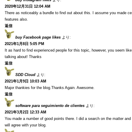
2020年12月31日 12:04 AM
There as noticeably a bundle to find out about this. I assume you made cert
features also.
返信
buy Facebook page likes
より:
2021年1月8日 5:05 PM
It as hard to find experienced people for this topic, however, you seem li
talking about! Thanks
返信
SDD Cloud
より:
2021年1月9日 10:03 AM
Major thankies for the blog.Thanks Again. Awesome.
返信
software para seguimiento de clientes
より:
2021年3月2日 12:33 AM
You made a number of good points there. I did a search on the matter and 
will agree with your blog.