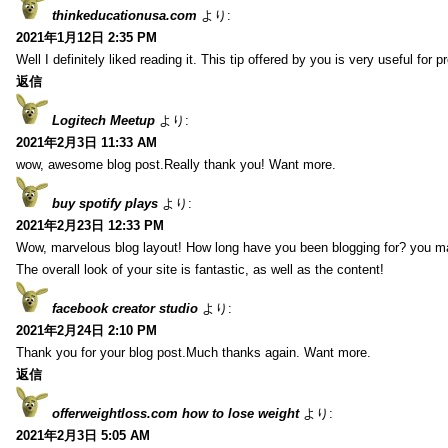
thinkeducationusa.com
より:
2021年1月12日 2:35 PM
Well I definitely liked reading it. This tip offered by you is very useful for p
返信
Logitech Meetup
より:
2021年2月3日 11:33 AM
wow, awesome blog post.Really thank you! Want more.
buy spotify plays
より:
2021年2月23日 12:33 PM
Wow, marvelous blog layout! How long have you been blogging for? you m
The overall look of your site is fantastic, as well as the content!
facebook creator studio
より:
2021年2月24日 2:10 PM
Thank you for your blog post.Much thanks again. Want more.
返信
offerweightloss.com how to lose weight
より:
2021年2月3日 5:05 AM