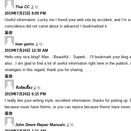
Thai CC
より:
2019年7月23日 8:09 PM
Useful information. Lucky me I found your web site by accident, and I’m s
coincidence did not came about in advance! I bookmarked it.
返信
lean gains
より:
2019年7月24日 12:30 AM
Hello very nice blog!! Man .. Beautiful .. Superb .. I’ll bookmark your blog
also…I am glad to find a lot of useful information right here in the publish
strategies in this regard, thank you for sharing. . . . . .
返信
รับจัดเลี้ยง
より:
2019年7月24日 6:15 PM
I really like your writing style, excellent information, thanks for putting up
because roses have thorns, or you can rejoice because thorns have roses.
返信
John Deere Repair Manuals
より: