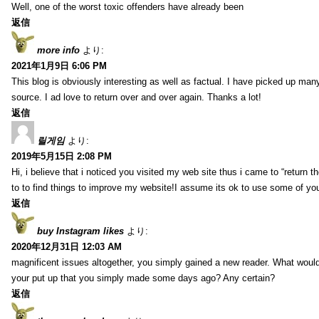
Well, one of the worst toxic offenders have already been
返信
more info
より:
2021年1月9日 6:06 PM
This blog is obviously interesting as well as factual. I have picked up many 
source. I ad love to return over and over again. Thanks a lot!
返信
릴게임
より:
2019年5月15日 2:08 PM
Hi, i believe that i noticed you visited my web site thus i came to “return t
to to find things to improve my website!I assume its ok to use some of yo
返信
buy Instagram likes
より:
2020年12月31日 12:03 AM
magnificent issues altogether, you simply gained a new reader. What wo
your put up that you simply made some days ago? Any certain?
返信