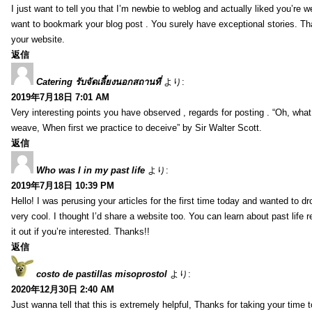
I just want to tell you that I’m newbie to weblog and actually liked you’re we
want to bookmark your blog post . You surely have exceptional stories. Tha
your website.
返信
Catering รับจัดเลี้ยงนอกสถานที่
より:
2019年7月18日 7:01 AM
Very interesting points you have observed , regards for posting . “Oh, wha
weave, When first we practice to deceive” by Sir Walter Scott.
返信
Who was I in my past life
より:
2019年7月18日 10:39 PM
Hello! I was perusing your articles for the first time today and wanted to dro
very cool. I thought I’d share a website too. You can learn about past life 
it out if you’re interested. Thanks!!
返信
costo de pastillas misoprostol
より:
2020年12月30日 2:40 AM
Just wanna tell that this is extremely helpful, Thanks for taking your time to