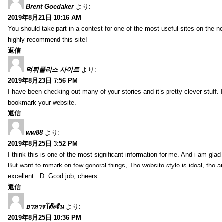
Brent Goodaker
より:
2019年8月21日 10:16 AM
You should take part in a contest for one of the most useful sites on the net
highly recommend this site!
返信
먹튀폴리스 사이트
より:
2019年8月23日 7:56 PM
I have been checking out many of your stories and it’s pretty clever stuff. 
bookmark your website.
返信
ww88
より:
2019年8月25日 3:52 PM
I think this is one of the most significant information for me. And i am glad 
But want to remark on few general things, The website style is ideal, the art
excellent : D. Good job, cheers
返信
อาหารโต๊ะจีน
より:
2019年8月25日 10:36 PM