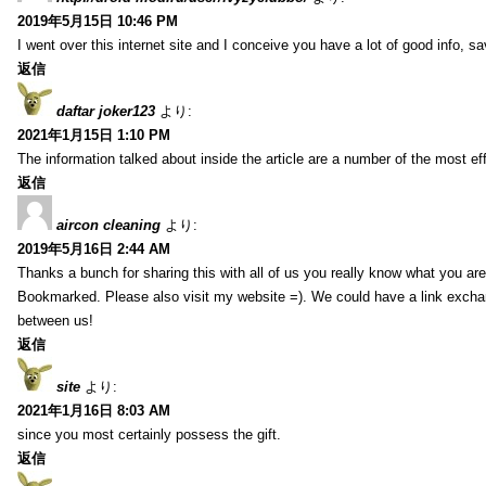
2019年5月15日 10:46 PM
I went over this internet site and I conceive you have a lot of good info, sav
返信
daftar joker123
より:
2021年1月15日 1:10 PM
The information talked about inside the article are a number of the most ef
返信
aircon cleaning
より:
2019年5月16日 2:44 AM
Thanks a bunch for sharing this with all of us you really know what you are
Bookmarked. Please also visit my website =). We could have a link exch
between us!
返信
site
より:
2021年1月16日 8:03 AM
since you most certainly possess the gift.
返信