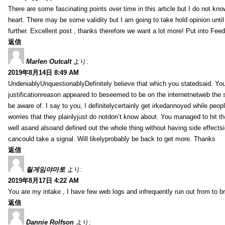
There are some fascinating points over time in this article but I do not know
heart. There may be some validity but I am going to take hold opinion until I
further. Excellent post , thanks therefore we want a lot more! Put into Feed
返信
Marlen Outcalt
より:
2019年8月14日 8:49 AM
UndeniablyUnquestionablyDefinitely believe that which you statedsaid. You
justificationreason appeared to beseemed to be on the internetnetweb the s
be aware of. I say to you, I definitelycertainly get irkedannoyed while peop
worries that they plainlyjust do notdon’t know about. You managed to hit th
well asand alsoand defined out the whole thing without having side effectsi
cancould take a signal. Will likelyprobably be back to get more. Thanks
返信
릴게임야마토
より:
2019年8月17日 4:22 AM
You are my intake , I have few web logs and infrequently run out from to b
返信
Dannie Rolfson
より: