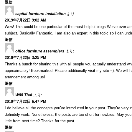
返信
capital furniture installation
より:
2019年7月22日 9:02 AM
Wow! This could be one particular of the most helpful blogs We’ve ever arr
subject. Basically Fantastic. I am also an expert in this topic so I can unde
返信
office furniture assemblers
より:
2019年7月22日 3:25 PM
Thanks a bunch for sharing this with all people you actually understand w
approximately! Bookmarked. Please additionally visit my site =). We will h
arrangement among us!
返信
W88 Thai
より:
2019年7月22日 6:47 PM
I do believe all the concepts you’ve introduced in your post. They’re very
definitely work. Nonetheless, the posts are too short for newbies. May yo
little from next time? Thanks for the post.
返信