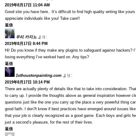
2019年8月17日 11:04 AM
Good site you have here.. It’s difficult to find high quality writing like your
appreciate individuals like you! Take care!!
返信
우리 카지노
より:
2019年8月17日 8:44 PM
Hi! Do you know if they make any plugins to safeguard against hackers? I
losing everything I’ve worked hard on. Any tips?
返信
1sthoustonpainting.com
より:
2019年8月17日 10:14 PM
There are actually plenty of details like that to take into consideration. Tha
to carry up. I provide the thoughts above as general inspiration however cle
questions just like the one you carry up the place a very powerful thing ca
good faith. I don?t know if best practices have emerged around issues like 
that your job is clearly recognized as a good game. Each boys and girls fe
just a second’s pleasure, for the rest of their lives.
返信