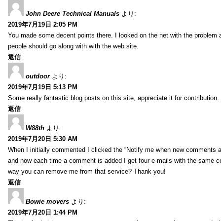
John Deere Technical Manuals
より:
2019年7月19日 2:05 PM
You made some decent points there. I looked on the net with the problem 
people should go along with with the web site.
返信
outdoor
より:
2019年7月19日 5:13 PM
Some really fantastic blog posts on this site, appreciate it for contribution.
返信
W88th
より:
2019年7月20日 5:30 AM
When I initially commented I clicked the “Notify me when new comments 
and now each time a comment is added I get four e-mails with the same c
way you can remove me from that service? Thank you!
返信
Bowie movers
より:
2019年7月20日 1:44 PM