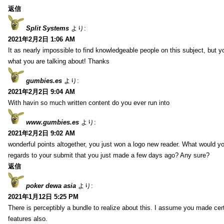
返信
Split Systems
より:
2021年2月2日 1:06 AM
It as nearly impossible to find knowledgeable people on this subject, but 
what you are talking about! Thanks
gumbies.es
より:
2021年2月2日 9:04 AM
With havin so much written content do you ever run into
www.gumbies.es
より:
2021年2月2日 9:02 AM
wonderful points altogether, you just won a logo new reader. What would 
regards to your submit that you just made a few days ago? Any sure?
返信
poker dewa asia
より:
2021年1月12日 5:25 PM
There is perceptibly a bundle to realize about this. I assume you made cer
features also.