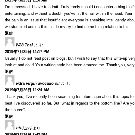
2019年7月25日 1:16 AM
I’m impressed, I have to admit. Truly rarely should i encounter a blog that
entertaining, and without a doubt, you’ve hit the nail within the head. Your 
the pain is an issue that insufficient everyone is speaking intelligently abo
we stumbled across this inside my try to find some thing relating to this.
返信
W88 Thai
より:
2019年7月25日 11:17 PM
Usually I do not read post on blogs, but I wish to say that this write-up ve
look at and do it! Your writing style has been amazed me. Thank you, very
返信
extra virgin avocado oil
より:
2019年7月26日 11:24 AM
Thank you, I’ve recently been searching for information about this topic fo
best I’ve discovered so far. But, what in regards to the bottom line? Are y
the source?
返信
비아그라
より:
2019年7月26日 3:43 PM