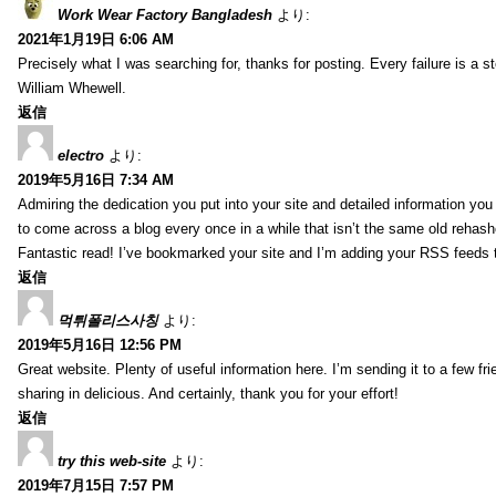
Work Wear Factory Bangladesh
より:
2021年1月19日 6:06 AM
Precisely what I was searching for, thanks for posting. Every failure is a 
William Whewell.
返信
electro
より:
2019年5月16日 7:34 AM
Admiring the dedication you put into your site and detailed information yo
to come across a blog every once in a while that isn’t the same old rehash
Fantastic read! I’ve bookmarked your site and I’m adding your RSS feeds
返信
먹튀폴리스사칭
より:
2019年5月16日 12:56 PM
Great website. Plenty of useful information here. I’m sending it to a few fri
sharing in delicious. And certainly, thank you for your effort!
返信
try this web-site
より:
2019年7月15日 7:57 PM