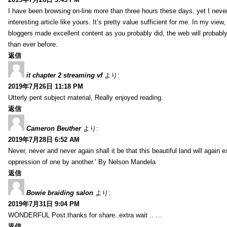
I have been browsing on-line more than three hours these days, yet I neve
interesting article like yours. It’s pretty value sufficient for me. In my view
bloggers made excellent content as you probably did, the web will probabl
than ever before.
返信
it chapter 2 streaming vf
より:
2019年7月26日 11:18 PM
Utterly pent subject material, Really enjoyed reading.
返信
Cameron Beuther
より:
2019年7月28日 6:52 AM
Never, never and never again shall it be that this beautiful land will again 
oppression of one by another.’ By Nelson Mandela
返信
Bowie braiding salon
より:
2019年7月31日 9:04 PM
WONDERFUL Post.thanks for share..extra wait .. …
返信