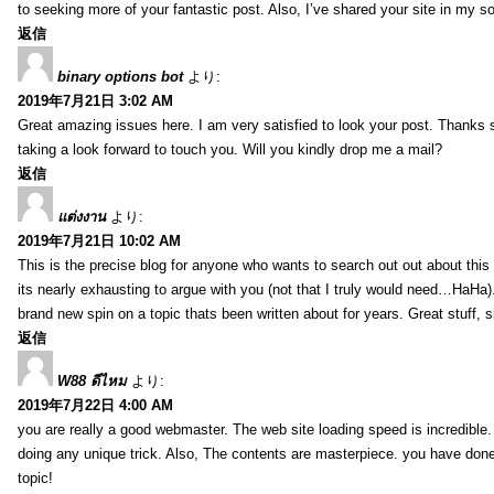
to seeking more of your fantastic post. Also, I’ve shared your site in my s
返信
binary options bot
より:
2019年7月21日 3:02 AM
Great amazing issues here. I am very satisfied to look your post. Thanks
taking a look forward to touch you. Will you kindly drop me a mail?
返信
แต่งงาน
より:
2019年7月21日 10:02 AM
This is the precise blog for anyone who wants to search out out about this 
its nearly exhausting to argue with you (not that I truly would need…HaHa).
brand new spin on a topic thats been written about for years. Great stuff, s
返信
W88 ดีไหม
より:
2019年7月22日 4:00 AM
you are really a good webmaster. The web site loading speed is incredible.
doing any unique trick. Also, The contents are masterpiece. you have done 
topic!