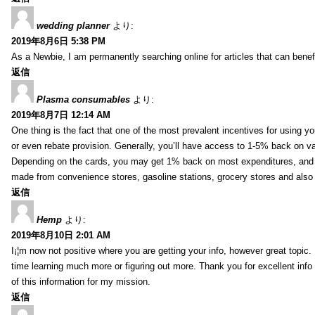
wedding planner
より:
2019年8月6日 5:38 PM
As a Newbie, I am permanently searching online for articles that can bene
返信
Plasma consumables
より:
2019年8月7日 12:14 AM
One thing is the fact that one of the most prevalent incentives for using y
or even rebate provision. Generally, you’ll have access to 1-5% back on v
Depending on the cards, you may get 1% back on most expenditures, and 
made from convenience stores, gasoline stations, grocery stores and als
返信
Hemp
より:
2019年8月10日 2:01 AM
I¡¦m now not positive where you are getting your info, however great topic
time learning much more or figuring out more. Thank you for excellent info 
of this information for my mission.
返信