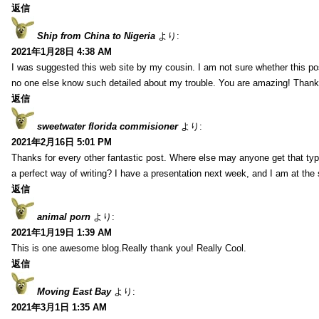
返信
Ship from China to Nigeria
より:
2021年1月28日 4:38 AM
I was suggested this web site by my cousin. I am not sure whether this pos
no one else know such detailed about my trouble. You are amazing! Thank
返信
sweetwater florida commisioner
より:
2021年2月16日 5:01 PM
Thanks for every other fantastic post. Where else may anyone get that typ
a perfect way of writing? I have a presentation next week, and I am at the 
返信
animal porn
より:
2021年1月19日 1:39 AM
This is one awesome blog.Really thank you! Really Cool.
返信
Moving East Bay
より:
2021年3月1日 1:35 AM