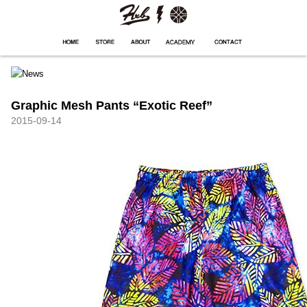
HXB
Home
Hugest
About
Academy
Contact
Store
Graphic Mesh Pants “Exotic Reef”
2015-09-14