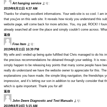
Art hanging service
より:
2019年8月11日 4:37 AM
Thanks for sharing excellent informations. Your web-site is so cool. I am 
that you¡¦ve on this web site. It reveals how nicely you understand this s
website page, will come back for more articles. You, my pal, ROCK! I found
already searched all over the place and simply couldn’t come across. What
返信
Free Item
より:
2019年8月11日 10:39 PM
My wife and i ended up being quite fulfilled that Chris managed to do his i
the precious recommendations he obtained through your weblog. It is now 
simply happen to be releasing key points that many some people have been
really do understand we have the website owner to appreciate for this. Th
explanations you have made, the simple blog navigation, the friendships you h
impressive, and it’s letting our son in addition to our family consider that th
which is quite important. Thank you for all!
返信
John Deere Diagnostic and Test Manuals
より:
2019年8月14日 5:15 AM