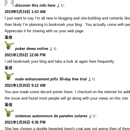
discover this info here
より:
2019年5月14日 1:43 AM
I just want to say I’m all new to blogging and site-building and certainly li
than likely I’m planning to bookmark your blog . You actually come with per
Appreciate it for sharing with us your web page.
返信
poker dewa online
より:
2021年1月6日 12:06 PM
I will bookmark your blog and take a look at again here frequently.
返信
male enhancement pills 30-day free trial
より:
2021年1月20日 9:12 AM
You ave made some decent points there. I checked on the internet for addi
the issue and found most people will go along with your views on this site.
返信
sistemas autonomos de paneles solares
より:
2021年1月26日 4:36 PM
She has chosen a double breasted trench coat was not worse then of tho