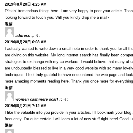
2019年8月20日 4:25 AM
F*ckin’ tremendous things here. I am very happy to peer your article. Than
looking forward to touch you. Will you kindly drop me a mail?
返信
address
より:
2019年8月20日 6:08 AM
I actually wanted to write down a small note in order to thank you for all 
are giving on this website. My long internet search has finally been compe
strategies to exchange with my co-workers. I would believe that many of us 
are undoubtedly blessed to live in a very good website with so many lovely 
techniques. I feel truly grateful to have encountered the web page and loo
more amazing moments reading here. Thank you once more for everything
返信
women cashmere scarf
より:
2019年8月21日 7:12 AM
I like the valuable info you provide in your articles. I’ll bookmark your blo
frequently. I’m quite certain I will learn a lot of new stuff right here! Good l
返信