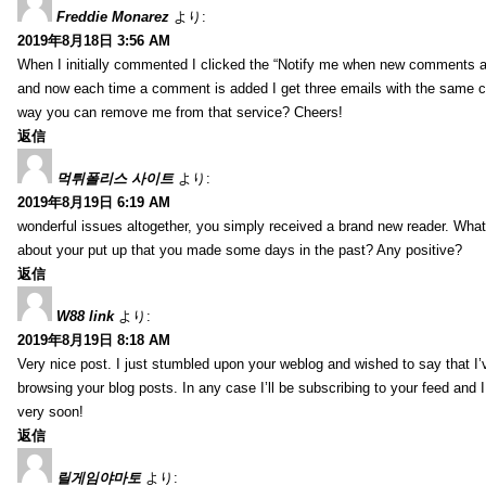
Freddie Monarez
より:
2019年8月18日 3:56 AM
When I initially commented I clicked the “Notify me when new comments 
and now each time a comment is added I get three emails with the same 
way you can remove me from that service? Cheers!
返信
먹튀폴리스 사이트
より:
2019年8月19日 6:19 AM
wonderful issues altogether, you simply received a brand new reader. Wha
about your put up that you made some days in the past? Any positive?
返信
W88 link
より:
2019年8月19日 8:18 AM
Very nice post. I just stumbled upon your weblog and wished to say that I’
browsing your blog posts. In any case I’ll be subscribing to your feed and 
very soon!
返信
릴게임야마토
より: