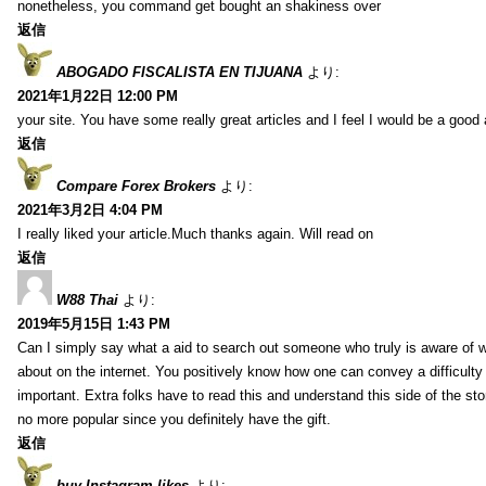
nonetheless, you command get bought an shakiness over
返信
ABOGADO FISCALISTA EN TIJUANA
より:
2021年1月22日 12:00 PM
your site. You have some really great articles and I feel I would be a good 
返信
Compare Forex Brokers
より:
2021年3月2日 4:04 PM
I really liked your article.Much thanks again. Will read on
返信
W88 Thai
より:
2019年5月15日 1:43 PM
Can I simply say what a aid to search out someone who truly is aware of w
about on the internet. You positively know how one can convey a difficulty
important. Extra folks have to read this and understand this side of the sto
no more popular since you definitely have the gift.
返信
buy Instagram likes
より: