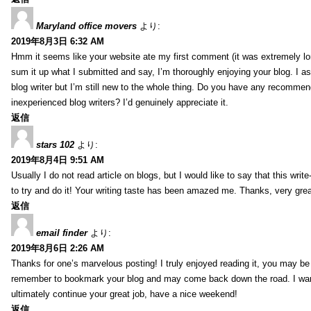
Maryland office movers
より:
2019年8月3日 6:32 AM
Hmm it seems like your website ate my first comment (it was extremely long
sum it up what I submitted and say, I’m thoroughly enjoying your blog. I as
blog writer but I’m still new to the whole thing. Do you have any recommen
inexperienced blog writers? I’d genuinely appreciate it.
返信
stars 102
より:
2019年8月4日 9:51 AM
Usually I do not read article on blogs, but I would like to say that this wri
to try and do it! Your writing taste has been amazed me. Thanks, very great
返信
email finder
より:
2019年8月6日 2:26 AM
Thanks for one’s marvelous posting! I truly enjoyed reading it, you may be a
remember to bookmark your blog and may come back down the road. I wan
ultimately continue your great job, have a nice weekend!
返信