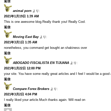
返信
animal porn
より:
2021年1月19日 1:39 AM
This is one awesome blog.Really thank you! Really Cool.
返信
Moving East Bay
より:
2021年3月1日 1:35 AM
nonetheless, you command get bought an shakiness over
返信
ABOGADO FISCALISTA EN TIJUANA
より:
2021年1月22日 12:00 PM
your site. You have some really great articles and I feel I would be a good 
返信
Compare Forex Brokers
より:
2021年3月2日 4:04 PM
I really liked your article.Much thanks again. Will read on
返信