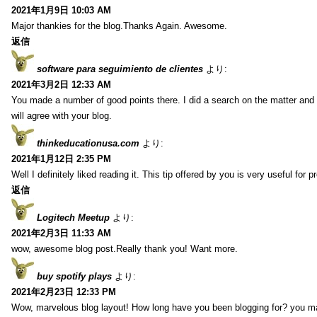
2021年1月9日 10:03 AM
Major thankies for the blog.Thanks Again. Awesome.
返信
software para seguimiento de clientes
より:
2021年3月2日 12:33 AM
You made a number of good points there. I did a search on the matter and 
will agree with your blog.
thinkeducationusa.com
より:
2021年1月12日 2:35 PM
Well I definitely liked reading it. This tip offered by you is very useful for p
返信
Logitech Meetup
より:
2021年2月3日 11:33 AM
wow, awesome blog post.Really thank you! Want more.
buy spotify plays
より:
2021年2月23日 12:33 PM
Wow, marvelous blog layout! How long have you been blogging for? you m