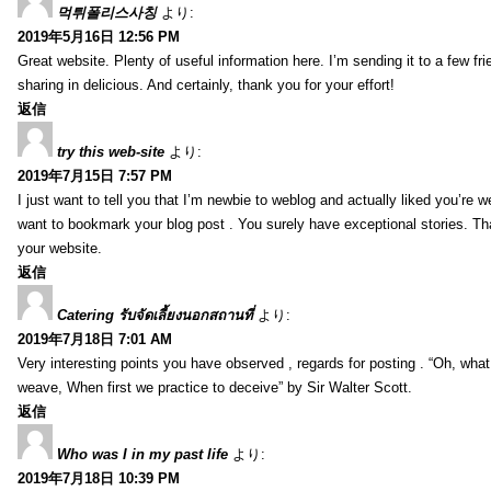
먹튀폴리스사칭
より:
2019年5月16日 12:56 PM
Great website. Plenty of useful information here. I’m sending it to a few fri
sharing in delicious. And certainly, thank you for your effort!
返信
try this web-site
より:
2019年7月15日 7:57 PM
I just want to tell you that I’m newbie to weblog and actually liked you’re we
want to bookmark your blog post . You surely have exceptional stories. Tha
your website.
返信
Catering รับจัดเลี้ยงนอกสถานที่
より:
2019年7月18日 7:01 AM
Very interesting points you have observed , regards for posting . “Oh, wha
weave, When first we practice to deceive” by Sir Walter Scott.
返信
Who was I in my past life
より:
2019年7月18日 10:39 PM