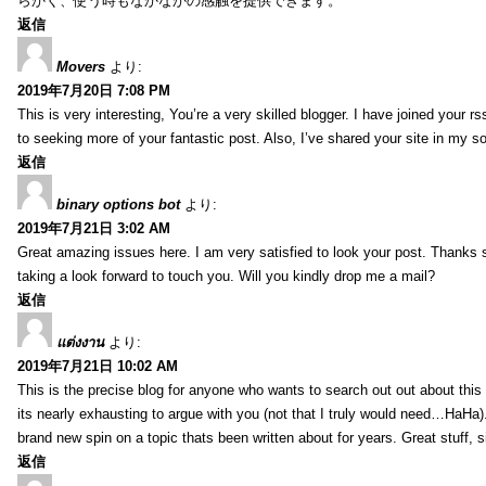
らかく、使う時もなかなかの感触を提供できます。
返信
Movers
より:
2019年7月20日 7:08 PM
This is very interesting, You’re a very skilled blogger. I have joined your r
to seeking more of your fantastic post. Also, I’ve shared your site in my s
返信
binary options bot
より:
2019年7月21日 3:02 AM
Great amazing issues here. I am very satisfied to look your post. Thanks
taking a look forward to touch you. Will you kindly drop me a mail?
返信
แต่งงาน
より:
2019年7月21日 10:02 AM
This is the precise blog for anyone who wants to search out out about this 
its nearly exhausting to argue with you (not that I truly would need…HaHa).
brand new spin on a topic thats been written about for years. Great stuff, s
返信