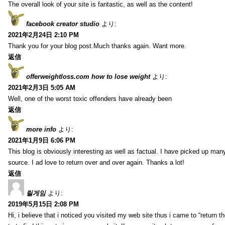
The overall look of your site is fantastic, as well as the content!
facebook creator studio
より:
2021年2月24日 2:10 PM
Thank you for your blog post.Much thanks again. Want more.
返信
offerweightloss.com how to lose weight
より:
2021年2月3日 5:05 AM
Well, one of the worst toxic offenders have already been
返信
more info
より:
2021年1月9日 6:06 PM
This blog is obviously interesting as well as factual. I have picked up many 
source. I ad love to return over and over again. Thanks a lot!
返信
릴게임
より:
2019年5月15日 2:08 PM
Hi, i believe that i noticed you visited my web site thus i came to “return t