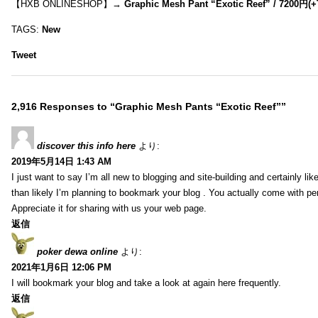
【HXB ONLINESHOP】→
Graphic Mesh Pant “Exotic Reef” / 7200円(
TAGS:
New
Tweet
2,916 Responses to “Graphic Mesh Pants “Exotic Reef””
discover this info here
より:
2019年5月14日 1:43 AM
I just want to say I’m all new to blogging and site-building and certainly li
than likely I’m planning to bookmark your blog . You actually come with per
Appreciate it for sharing with us your web page.
返信
poker dewa online
より:
2021年1月6日 12:06 PM
I will bookmark your blog and take a look at again here frequently.
返信