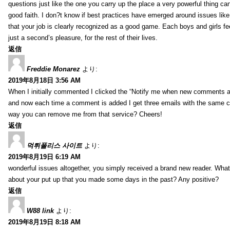
questions just like the one you carry up the place a very powerful thing ca
good faith. I don?t know if best practices have emerged around issues like 
that your job is clearly recognized as a good game. Each boys and girls fe
just a second’s pleasure, for the rest of their lives.
返信
Freddie Monarez
より:
2019年8月18日 3:56 AM
When I initially commented I clicked the “Notify me when new comments 
and now each time a comment is added I get three emails with the same 
way you can remove me from that service? Cheers!
返信
먹튀폴리스 사이트
より:
2019年8月19日 6:19 AM
wonderful issues altogether, you simply received a brand new reader. Wha
about your put up that you made some days in the past? Any positive?
返信
W88 link
より:
2019年8月19日 8:18 AM