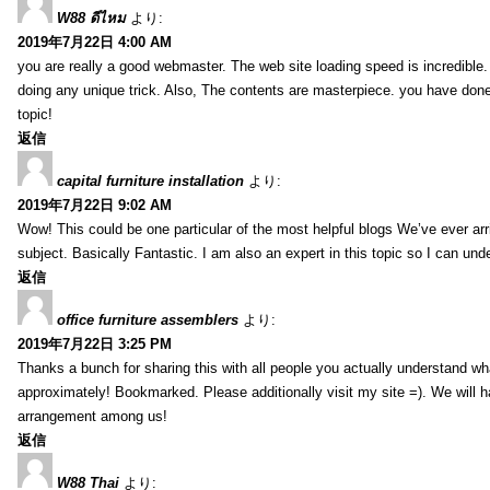
W88 ดีไหม
より:
2019年7月22日 4:00 AM
you are really a good webmaster. The web site loading speed is incredible.
doing any unique trick. Also, The contents are masterpiece. you have done 
topic!
返信
capital furniture installation
より:
2019年7月22日 9:02 AM
Wow! This could be one particular of the most helpful blogs We’ve ever arr
subject. Basically Fantastic. I am also an expert in this topic so I can unde
返信
office furniture assemblers
より:
2019年7月22日 3:25 PM
Thanks a bunch for sharing this with all people you actually understand w
approximately! Bookmarked. Please additionally visit my site =). We will h
arrangement among us!
返信
W88 Thai
より: