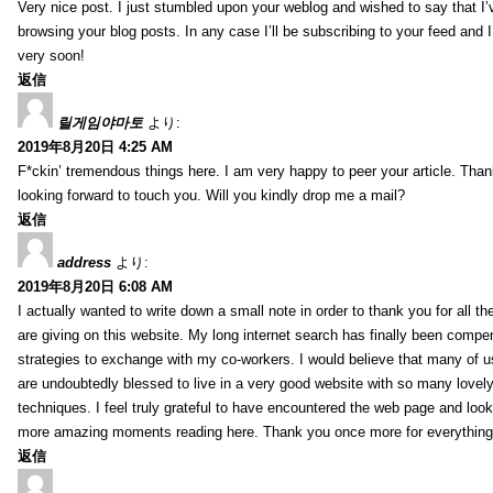
Very nice post. I just stumbled upon your weblog and wished to say that I’
browsing your blog posts. In any case I’ll be subscribing to your feed and 
very soon!
返信
릴게임야마토
より:
2019年8月20日 4:25 AM
F*ckin’ tremendous things here. I am very happy to peer your article. Than
looking forward to touch you. Will you kindly drop me a mail?
返信
address
より:
2019年8月20日 6:08 AM
I actually wanted to write down a small note in order to thank you for all 
are giving on this website. My long internet search has finally been compe
strategies to exchange with my co-workers. I would believe that many of us 
are undoubtedly blessed to live in a very good website with so many lovely 
techniques. I feel truly grateful to have encountered the web page and loo
more amazing moments reading here. Thank you once more for everything
返信