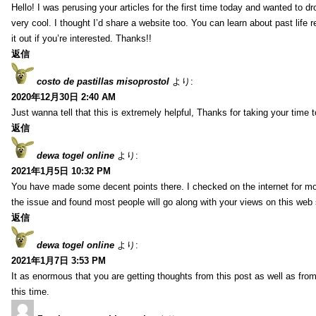
Hello! I was perusing your articles for the first time today and wanted to dro
very cool. I thought I’d share a website too. You can learn about past life 
it out if you’re interested. Thanks!!
返信
costo de pastillas misoprostol
より:
2020年12月30日 2:40 AM
Just wanna tell that this is extremely helpful, Thanks for taking your time to
返信
dewa togel online
より:
2021年1月5日 10:32 PM
You have made some decent points there. I checked on the internet for mo
the issue and found most people will go along with your views on this web 
返信
dewa togel online
より:
2021年1月7日 3:53 PM
It as enormous that you are getting thoughts from this post as well as fr
this time.