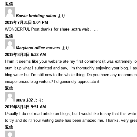
返信
Bowie braiding salon
より:
2019年7月31日 9:04 PM
WONDERFUL Post.thanks for share..extra wait .. …
返信
Maryland office movers
より:
2019年8月3日 6:32 AM
Hmm it seems like your website ate my first comment (it was extremely long
sum it up what I submitted and say, I’m thoroughly enjoying your blog. I as
blog writer but I’m still new to the whole thing. Do you have any recommen
inexperienced blog writers? I’d genuinely appreciate it.
返信
stars 102
より:
2019年8月4日 9:51 AM
Usually I do not read article on blogs, but I would like to say that this wri
to try and do it! Your writing taste has been amazed me. Thanks, very great
返信