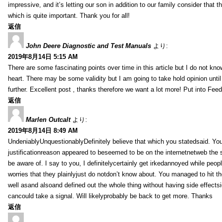
impressive, and it’s letting our son in addition to our family consider that th
which is quite important. Thank you for all!
返信
John Deere Diagnostic and Test Manuals
より:
2019年8月14日 5:15 AM
There are some fascinating points over time in this article but I do not know
heart. There may be some validity but I am going to take hold opinion until I
further. Excellent post , thanks therefore we want a lot more! Put into Feed
返信
Marlen Outcalt
より:
2019年8月14日 8:49 AM
UndeniablyUnquestionablyDefinitely believe that which you statedsaid. You
justificationreason appeared to beseemed to be on the internetnetweb the s
be aware of. I say to you, I definitelycertainly get irkedannoyed while peop
worries that they plainlyjust do notdon’t know about. You managed to hit th
well asand alsoand defined out the whole thing without having side effectsi
cancould take a signal. Will likelyprobably be back to get more. Thanks
返信