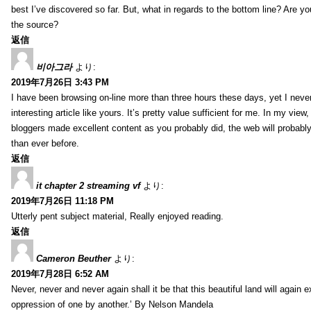
best I’ve discovered so far. But, what in regards to the bottom line? Are y
the source?
返信
비아그라
より:
2019年7月26日 3:43 PM
I have been browsing on-line more than three hours these days, yet I neve
interesting article like yours. It’s pretty value sufficient for me. In my view
bloggers made excellent content as you probably did, the web will probabl
than ever before.
返信
it chapter 2 streaming vf
より:
2019年7月26日 11:18 PM
Utterly pent subject material, Really enjoyed reading.
返信
Cameron Beuther
より:
2019年7月28日 6:52 AM
Never, never and never again shall it be that this beautiful land will again 
oppression of one by another.’ By Nelson Mandela