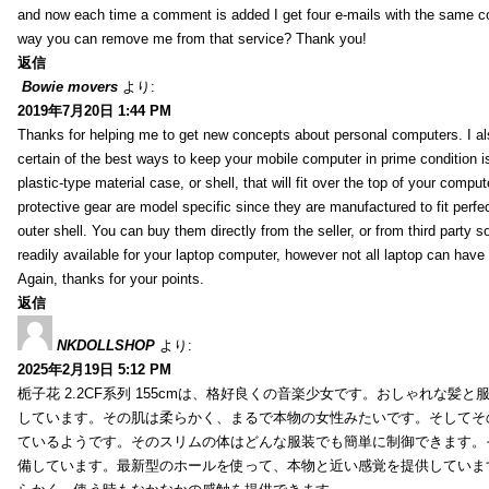
and now each time a comment is added I get four e-mails with the same c
way you can remove me from that service? Thank you!
返信
Bowie movers
より:
2019年7月20日 1:44 PM
Thanks for helping me to get new concepts about personal computers. I als
certain of the best ways to keep your mobile computer in prime condition i
plastic-type material case, or shell, that will fit over the top of your compu
protective gear are model specific since they are manufactured to fit perfe
outer shell. You can buy them directly from the seller, or from third party s
readily available for your laptop computer, however not all laptop can have
Again, thanks for your points.
返信
NKDOLLSHOP
より:
2025年2月19日 5:12 PM
栀子花 2.2CF系列 155cmは、格好良くの音楽少女です。おしゃれな髪
しています。その肌は柔らかく、まるで本物の女性みたいです。そしてそ
ているようです。そのスリムの体はどんな服装でも簡単に制御できます。
備しています。最新型のホールを使って、本物と近い感覚を提供していま