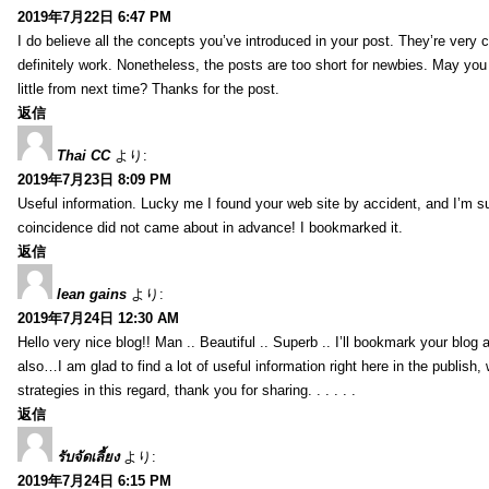
2019年7月22日 6:47 PM
I do believe all the concepts you’ve introduced in your post. They’re very
definitely work. Nonetheless, the posts are too short for newbies. May yo
little from next time? Thanks for the post.
返信
Thai CC
より:
2019年7月23日 8:09 PM
Useful information. Lucky me I found your web site by accident, and I’m s
coincidence did not came about in advance! I bookmarked it.
返信
lean gains
より:
2019年7月24日 12:30 AM
Hello very nice blog!! Man .. Beautiful .. Superb .. I’ll bookmark your blog
also…I am glad to find a lot of useful information right here in the publish
strategies in this regard, thank you for sharing. . . . . .
返信
รับจัดเลี้ยง
より:
2019年7月24日 6:15 PM