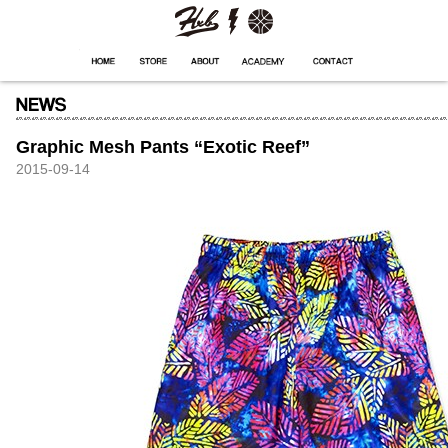
HXB
Home
Hugest
About
Academy
Contact
Store
Graphic Mesh Pants “Exotic Reef”
2015-09-14