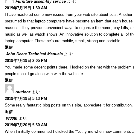
Furniture assembly service
より:
2019年7月19日 1:30 AM
I have mastered some new issues from your web-site about pc’s. Another t
presumed is that laptop computers have become an item that each house
reasons. They provide convenient ways to organize the home, pay bills, s
music as well as watch shows. An innovative solution to complete all of t
laptop computer. These pc’s are mobile, small, strong and portable.
返信
John Deere Technical Manuals
より:
2019年7月19日 2:05 PM
You made some decent points there. I looked on the net with the problem 
people should go along with with the web site.
返信
outdoor
より:
2019年7月19日 5:13 PM
Some really fantastic blog posts on this site, appreciate it for contribution.
返信
W88th
より:
2019年7月20日 5:30 AM
When I initially commented I clicked the “Notify me when new comments 