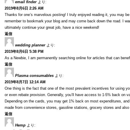
email finder
より:
2019年8月6日 2:26 AM
Thanks for one’s marvelous posting! I truly enjoyed reading it, you may be a
remember to bookmark your blog and may come back down the road. I wan
ultimately continue your great job, have a nice weekend!
返信
wedding planner
より:
2019年8月6日 5:38 PM
As a Newbie, I am permanently searching online for articles that can bene
返信
Plasma consumables
より:
2019年8月7日 12:14 AM
One thing is the fact that one of the most prevalent incentives for using y
or even rebate provision. Generally, you’ll have access to 1-5% back on v
Depending on the cards, you may get 1% back on most expenditures, and 
made from convenience stores, gasoline stations, grocery stores and als
返信
Hemp
より: