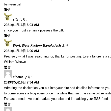
between us!
返信
site
より:
2021年1月16日 8:03 AM
since you most certainly possess the gift.
返信
Work Wear Factory Bangladesh
より:
2021年1月19日 6:06 AM
Precisely what I was searching for, thanks for posting. Every failure is a 
William Whewell.
返信
electro
より:
2019年5月16日 7:34 AM
Admiring the dedication you put into your site and detailed information yo
to come across a blog every once in a while that isn’t the same old rehash
Fantastic read! I’ve bookmarked your site and I’m adding your RSS feeds
返信