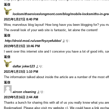
返信
locksmithserviceslongmont.com/blog/mobile-locksmiths-in-gre
2021年1月27日 8:40 PM
Wow, marvelous blog layout! How long have you been blogging for? you m
The overall look of your web site is fantastic, let alone the content!
返信
http://droid-mod.ru/user/fvyzyefubbo/
より:
2019年5月15日 10:46 PM
I went over this internet site and I conceive you have a lot of good info, sav
返信
daftar joker123
より:
2021年1月15日 1:10 PM
The information talked about inside the article are a number of the most ef
返信
aircon cleaning
より:
2019年5月16日 2:44 AM
Thanks a bunch for sharing this with all of us you really know what you are
Bookmarked. Please also visit my website =). We could have a link exch