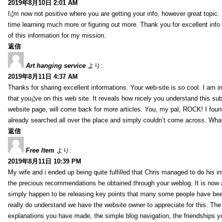
2019年8月10日 2:01 AM
I¡¦m now not positive where you are getting your info, however great topic
time learning much more or figuring out more. Thank you for excellent info 
of this information for my mission.
返信
Art hanging service
より:
2019年8月11日 4:37 AM
Thanks for sharing excellent informations. Your web-site is so cool. I am 
that you¡¦ve on this web site. It reveals how nicely you understand this s
website page, will come back for more articles. You, my pal, ROCK! I found
already searched all over the place and simply couldn’t come across. What
返信
Free Item
より:
2019年8月11日 10:39 PM
My wife and i ended up being quite fulfilled that Chris managed to do his i
the precious recommendations he obtained through your weblog. It is now 
simply happen to be releasing key points that many some people have been
really do understand we have the website owner to appreciate for this. Th
explanations you have made, the simple blog navigation, the friendships you h