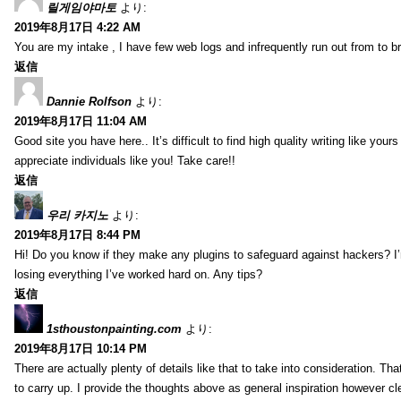
릴게임야마토
より:
2019年8月17日 4:22 AM
You are my intake , I have few web logs and infrequently run out from to b
返信
Dannie Rolfson
より:
2019年8月17日 11:04 AM
Good site you have here.. It’s difficult to find high quality writing like your
appreciate individuals like you! Take care!!
返信
우리 카지노
より:
2019年8月17日 8:44 PM
Hi! Do you know if they make any plugins to safeguard against hackers? I
losing everything I’ve worked hard on. Any tips?
返信
1sthoustonpainting.com
より:
2019年8月17日 10:14 PM
There are actually plenty of details like that to take into consideration. Tha
to carry up. I provide the thoughts above as general inspiration however cle