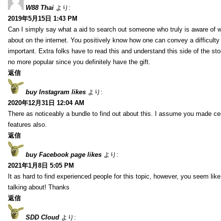
W88 Thai
より:
2019年5月15日 1:43 PM
Can I simply say what a aid to search out someone who truly is aware of w
about on the internet. You positively know how one can convey a difficulty
important. Extra folks have to read this and understand this side of the sto
no more popular since you definitely have the gift.
返信
buy Instagram likes
より:
2020年12月31日 12:04 AM
There as noticeably a bundle to find out about this. I assume you made cert
features also.
返信
buy Facebook page likes
より:
2021年1月8日 5:05 PM
It as hard to find experienced people for this topic, however, you seem li
talking about! Thanks
返信
SDD Cloud
より: