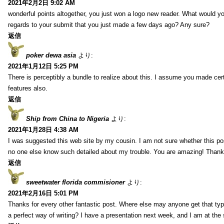
2021年2月2日 9:02 AM
wonderful points altogether, you just won a logo new reader. What would 
regards to your submit that you just made a few days ago? Any sure?
返信
poker dewa asia
より:
2021年1月12日 5:25 PM
There is perceptibly a bundle to realize about this. I assume you made cer
features also.
返信
Ship from China to Nigeria
より:
2021年1月28日 4:38 AM
I was suggested this web site by my cousin. I am not sure whether this pos
no one else know such detailed about my trouble. You are amazing! Thank
返信
sweetwater florida commisioner
より:
2021年2月16日 5:01 PM
Thanks for every other fantastic post. Where else may anyone get that typ
a perfect way of writing? I have a presentation next week, and I am at the 