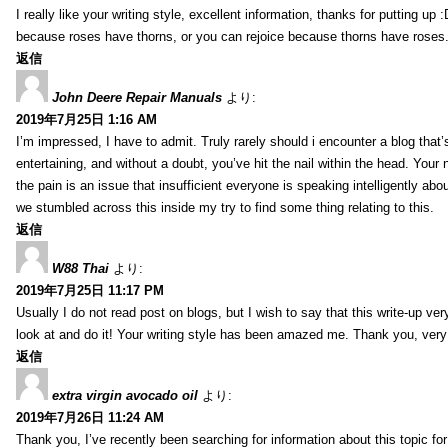
I really like your writing style, excellent information, thanks for putting up
because roses have thorns, or you can rejoice because thorns have roses.
返信
John Deere Repair Manuals
より:
2019年7月25日 1:16 AM
I’m impressed, I have to admit. Truly rarely should i encounter a blog that
entertaining, and without a doubt, you’ve hit the nail within the head. Your 
the pain is an issue that insufficient everyone is speaking intelligently abo
we stumbled across this inside my try to find some thing relating to this.
返信
W88 Thai
より:
2019年7月25日 11:17 PM
Usually I do not read post on blogs, but I wish to say that this write-up ve
look at and do it! Your writing style has been amazed me. Thank you, very
返信
extra virgin avocado oil
より:
2019年7月26日 11:24 AM
Thank you, I’ve recently been searching for information about this topic fo