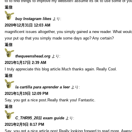
to to find things to improve my website!I assume its ok to use some of yo
返信
buy Instagram likes
より:
2020年12月31日 12:03 AM
magnificent issues altogether, you simply gained a new reader. What wo
your put up that you simply made some days ago? Any certain?
返信
thequeenshead.org
より:
2021年1月17日 2:39 AM
I truly appreciate this blog article.Much thanks again. Really Cool.
返信
la cartilla para aprender a leer
より:
2021年1月19日 12:09 PM
Say, you got a nice post.Really thank you! Fantastic.
返信
C_THR95_2011 exam guide
より:
2021年2月9日 8:17 PM
Say, you got a nice article post.Really looking forward to read more. Awe