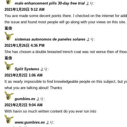
male enhancement pills 30-day free trial
より:
2021年1月20日 9:12 AM
You ave made some decent points there. I checked on the internet for addi
the issue and found most people will go along with your views on this site.
返信
sistemas autonomos de paneles solares
より:
2021年1月26日 4:36 PM
She has chosen a double breasted trench coat was not worse then of tho
返信
Split Systems
より:
2021年2月2日 1:06 AM
It as nearly impossible to find knowledgeable people on this subject, but 
what you are talking about! Thanks
gumbies.es
より:
2021年2月2日 9:04 AM
With havin so much written content do you ever run into
www.gumbies.es
より: