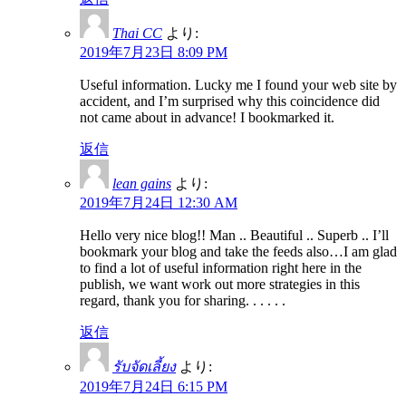
Thai CC
より:
2019年7月23日 8:09 PM
Useful information. Lucky me I found your web site by
accident, and I’m surprised why this coincidence did
not came about in advance! I bookmarked it.
返信
lean gains
より:
2019年7月24日 12:30 AM
Hello very nice blog!! Man .. Beautiful .. Superb .. I’ll
bookmark your blog and take the feeds also…I am glad
to find a lot of useful information right here in the
publish, we want work out more strategies in this
regard, thank you for sharing. . . . . .
返信
รับจัดเลี้ยง
より:
2019年7月24日 6:15 PM