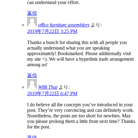
can understand your effort.
返信
office furniture assemblers
より:
2019年7月22日 3:25 PM
Thanks a bunch for sharing this with all people you
actually understand what you are speaking
approximately! Bookmarked. Please additionally visit
my site =). We will have a hyperlink trade arrangement
among us!
返信
W88 Thai
より:
2019年7月22日 6:47 PM
I do believe all the concepts you’ve introduced in your
post. They’re very convincing and can definitely work.
Nonetheless, the posts are too short for newbies. May
you please prolong them a little from next time? Thanks
for the post.
返信