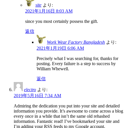
site
より:
2021年1月16日 8:03 AM
since you most certainly possess the gift.
返信
Work Wear Factory Bangladesh
より:
2021年1月19日 6:06 AM
Precisely what I was searching for, thanks for
posting. Every failure is a step to success by
William Whewell.
返信
electro
より:
2019年5月16日 7:34 AM
Admiring the dedication you put into your site and detailed
information you provide. It’s awesome to come across a blog
every once in a while that isn’t the same old rehashed
information. Fantastic read! I’ve bookmarked your site and
I’m adding your RSS feeds to my Google account.