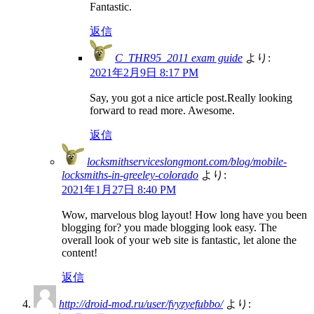
Fantastic.
返信
C_THR95_2011 exam guide
より:
2021年2月9日 8:17 PM
Say, you got a nice article post.Really looking
forward to read more. Awesome.
返信
locksmithserviceslongmont.com/blog/mobile-
locksmiths-in-greeley-colorado
より:
2021年1月27日 8:40 PM
Wow, marvelous blog layout! How long have you been
blogging for? you made blogging look easy. The
overall look of your web site is fantastic, let alone the
content!
返信
http://droid-mod.ru/user/fvyzyefubbo/
より: