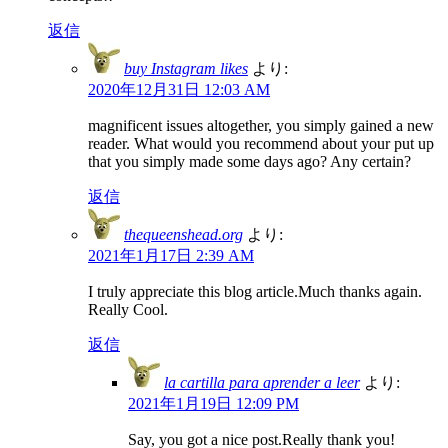
返信
buy Instagram likes
より:
2020年12月31日 12:03 AM
magnificent issues altogether, you simply gained a new
reader. What would you recommend about your put up
that you simply made some days ago? Any certain?
返信
thequeenshead.org
より:
2021年1月17日 2:39 AM
I truly appreciate this blog article.Much thanks again.
Really Cool.
返信
la cartilla para aprender a leer
より:
2021年1月19日 12:09 PM
Say, you got a nice post.Really thank you!