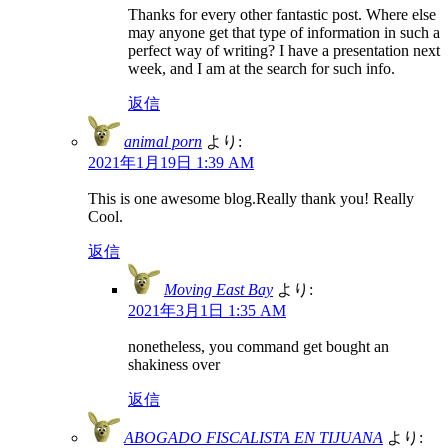
Thanks for every other fantastic post. Where else
may anyone get that type of information in such a
perfect way of writing? I have a presentation next
week, and I am at the search for such info.
返信
animal porn
より:
2021年1月19日 1:39 AM
This is one awesome blog.Really thank you! Really
Cool.
返信
Moving East Bay
より:
2021年3月1日 1:35 AM
nonetheless, you command get bought an
shakiness over
返信
ABOGADO FISCALISTA EN TIJUANA
より: