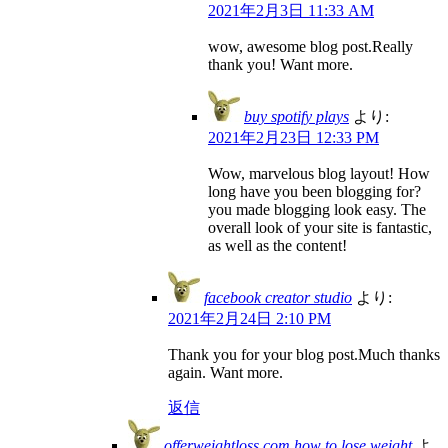
2021年2月3日 11:33 AM
wow, awesome blog post.Really
thank you! Want more.
buy spotify plays
より:
2021年2月23日 12:33 PM
Wow, marvelous blog layout! How
long have you been blogging for?
you made blogging look easy. The
overall look of your site is fantastic,
as well as the content!
facebook creator studio
より:
2021年2月24日 2:10 PM
Thank you for your blog post.Much thanks
again. Want more.
返信
offerweightloss.com how to lose weight
よ