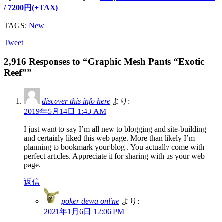
/ 7200円(+TAX)
TAGS:
New
Tweet
2,916 Responses to “Graphic Mesh Pants “Exotic
Reef””
discover this info here
より:
2019年5月14日 1:43 AM
I just want to say I’m all new to blogging and site-building
and certainly liked this web page. More than likely I’m
planning to bookmark your blog . You actually come with
perfect articles. Appreciate it for sharing with us your web
page.
返信
poker dewa online
より:
2021年1月6日 12:06 PM