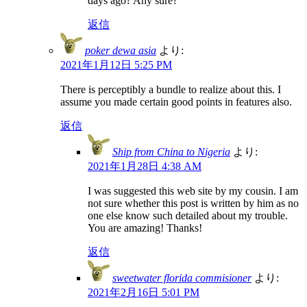
days ago? Any sure?
返信
poker dewa asia
より:
2021年1月12日 5:25 PM
There is perceptibly a bundle to realize about this. I
assume you made certain good points in features also.
返信
Ship from China to Nigeria
より:
2021年1月28日 4:38 AM
I was suggested this web site by my cousin. I am
not sure whether this post is written by him as no
one else know such detailed about my trouble.
You are amazing! Thanks!
返信
sweetwater florida commisioner
より:
2021年2月16日 5:01 PM