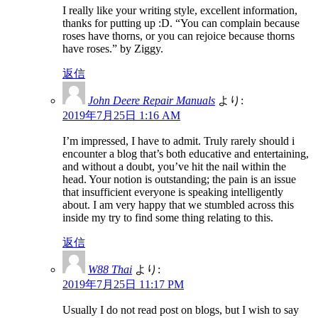
I really like your writing style, excellent information,
thanks for putting up :D. “You can complain because
roses have thorns, or you can rejoice because thorns
have roses.” by Ziggy.
返信
John Deere Repair Manuals
より:
2019年7月25日 1:16 AM
I’m impressed, I have to admit. Truly rarely should i
encounter a blog that’s both educative and entertaining,
and without a doubt, you’ve hit the nail within the
head. Your notion is outstanding; the pain is an issue
that insufficient everyone is speaking intelligently
about. I am very happy that we stumbled across this
inside my try to find some thing relating to this.
返信
W88 Thai
より:
2019年7月25日 11:17 PM
Usually I do not read post on blogs, but I wish to say