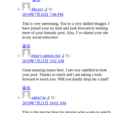
Movers
より:
2019年7月20日 7:08 PM
This is very interesting, You’re a very skilled blogger. I
have joined your rss feed and look forward to seeking
more of your fantastic post. Also, I’ve shared your site
in my social networks!
返信
binary options bot
より:
2019年7月21日 3:02 AM
Great amazing issues here. I am very satisfied to look
your post. Thanks so much and i am taking a look
forward to touch you. Will you kindly drop me a mail?
返信
แต่งงาน
より:
2019年7月21日 10:02 AM
This is the precise blog for anyone who wants to search