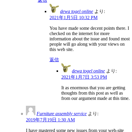
返信
dewa togel online
より:
2021年1月5日 10:32 PM
You have made some decent points there. I
checked on the internet for more
information about the issue and found most
people will go along with your views on
this web site.
返信
dewa togel online
より:
2021年1月7日 3:53 PM
It as enormous that you are getting
thoughts from this post as well as
from our argument made at this time.
Furniture assembly service
より:
2019年7月19日 1:30 AM
I have mastered some new issues from your web-site