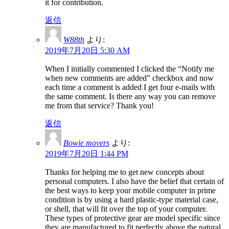
it for contribution.
返信
W88th
より:
2019年7月20日 5:30 AM
When I initially commented I clicked the “Notify me
when new comments are added” checkbox and now
each time a comment is added I get four e-mails with
the same comment. Is there any way you can remove
me from that service? Thank you!
返信
Bowie movers
より:
2019年7月20日 1:44 PM
Thanks for helping me to get new concepts about
personal computers. I also have the belief that certain of
the best ways to keep your mobile computer in prime
condition is by using a hard plastic-type material case,
or shell, that will fit over the top of your computer.
These types of protective gear are model specific since
they are manufactured to fit perfectly above the natural