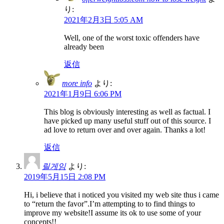
り:
2021年2月3日 5:05 AM
Well, one of the worst toxic offenders have
already been
返信
more info
より:
2021年1月9日 6:06 PM
This blog is obviously interesting as well as factual. I
have picked up many useful stuff out of this source. I
ad love to return over and over again. Thanks a lot!
返信
릴게임
より:
2019年5月15日 2:08 PM
Hi, i believe that i noticed you visited my web site thus i came
to “return the favor”.I’m attempting to to find things to
improve my website!I assume its ok to use some of your
concepts!!