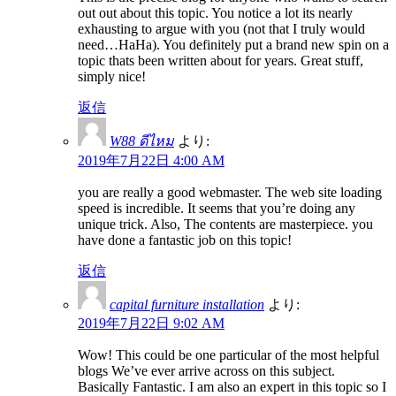
out out about this topic. You notice a lot its nearly
exhausting to argue with you (not that I truly would
need…HaHa). You definitely put a brand new spin on a
topic thats been written about for years. Great stuff,
simply nice!
返信
W88 ดีไหม
より:
2019年7月22日 4:00 AM
you are really a good webmaster. The web site loading
speed is incredible. It seems that you’re doing any
unique trick. Also, The contents are masterpiece. you
have done a fantastic job on this topic!
返信
capital furniture installation
より:
2019年7月22日 9:02 AM
Wow! This could be one particular of the most helpful
blogs We’ve ever arrive across on this subject.
Basically Fantastic. I am also an expert in this topic so I