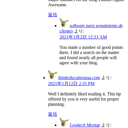
Awesome.
返信
software para seguimiento de
clientes
より:
2021年3月2日 12:33 AM
You made a number of good points
there. I did a search on the matter
and found nearly all people will
agree with your blog.
thinkeducationusa.com
より:
2021年1月12日 2:35 PM
Well I definitely liked reading it. This tip
offered by you is very useful for proper
planning.
返信
Logitech Meetup
より: