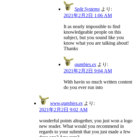
Split Systems
より:
2021年2月2日 1:06 AM
It as nearly impossible to find
knowledgeable people on this
subject, but you sound like you
know what you are talking about!
Thanks
gumbies.es
より:
2021年2月2日 9:04 AM
With havin so much written content
do you ever run into
www.gumbies.es
より:
2021年2月2日 9:02 AM
wonderful points altogether, you just won a logo
new reader. What would you recommend in
regards to your submit that you just made a few