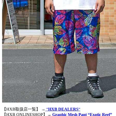
【HXB取扱店一覧】 →
“
HXB DEALERS
“
【HXB ONLINESHOP】→
Graphic Mesh Pant “Exotic Reef”