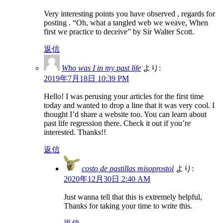
Very interesting points you have observed , regards for
posting . “Oh, what a tangled web we weave, When
first we practice to deceive” by Sir Walter Scott.
返信
Who was I in my past life
より:
2019年7月18日 10:39 PM
Hello! I was perusing your articles for the first time
today and wanted to drop a line that it was very cool. I
thought I’d share a website too. You can learn about
past life regression there. Check it out if you’re
interested. Thanks!!
返信
costo de pastillas misoprostol
より:
2020年12月30日 2:40 AM
Just wanna tell that this is extremely helpful,
Thanks for taking your time to write this.