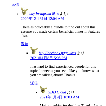
返信
buy Instagram likes
より:
2020年12月31日 12:04 AM
There as noticeably a bundle to find out about this. I
assume you made certain beneficial things in features
also.
返信
buy Facebook page likes
より:
2021年1月8日 5:05 PM
It as hard to find experienced people for this
topic, however, you seem like you know what
you are talking about! Thanks
返信
SDD Cloud
より:
2021年1月9日 10:03 AM
Major thankies for the blog.Thanks Again.