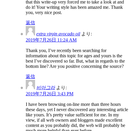
that this write-up very forced me to take a look at and
do it! Your writing style has been amazed me. Thank
you, very nice post.
返信
extra virgin avocado oil
より:
2019年7月26日 11:24 AM
Thank you, I’ve recently been searching for
information about this topic for ages and yours is the
best I’ve discovered so far. But, what in regards to the
bottom line? Are you positive concerning the source?
返信
비아그라
より:
2019年7月26日 3:43 PM
I have been browsing on-line more than three hours
these days, yet I never discovered any interesting article
like yours. It’s pretty value sufficient for me. In my
view, if all web owners and bloggers made excellent
content as you probably did, the web will probably be
much more helpful than ever before.