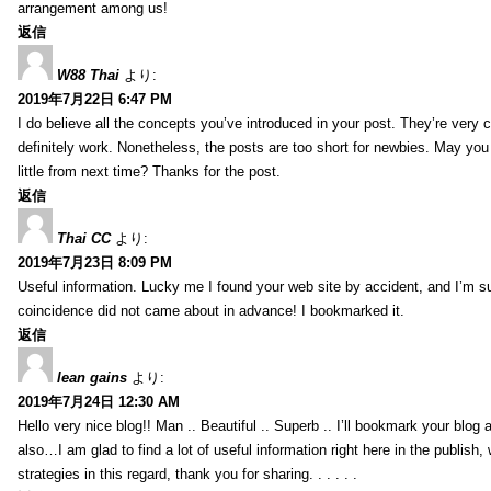
arrangement among us!
返信
W88 Thai
より:
2019年7月22日 6:47 PM
I do believe all the concepts you’ve introduced in your post. They’re very
definitely work. Nonetheless, the posts are too short for newbies. May yo
little from next time? Thanks for the post.
返信
Thai CC
より:
2019年7月23日 8:09 PM
Useful information. Lucky me I found your web site by accident, and I’m s
coincidence did not came about in advance! I bookmarked it.
返信
lean gains
より:
2019年7月24日 12:30 AM
Hello very nice blog!! Man .. Beautiful .. Superb .. I’ll bookmark your blog
also…I am glad to find a lot of useful information right here in the publish
strategies in this regard, thank you for sharing. . . . . .