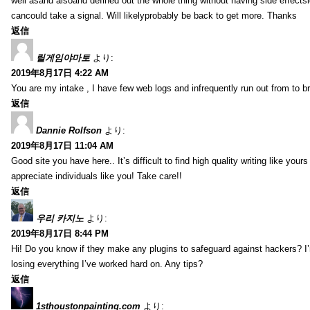
well asand alsoand defined out the whole thing without having side effectsi
cancould take a signal. Will likelyprobably be back to get more. Thanks
返信
릴게임야마토
より:
2019年8月17日 4:22 AM
You are my intake , I have few web logs and infrequently run out from to b
返信
Dannie Rolfson
より:
2019年8月17日 11:04 AM
Good site you have here.. It’s difficult to find high quality writing like your
appreciate individuals like you! Take care!!
返信
우리 카지노
より:
2019年8月17日 8:44 PM
Hi! Do you know if they make any plugins to safeguard against hackers? I
losing everything I’ve worked hard on. Any tips?
返信
1sthoustonpainting.com
より: