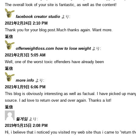
The overall look of your site is fantastic, as well as the content!
facebook creator studio
より:
2021年2月24日 2:10 PM
Thank you for your blog post.Much thanks again. Want more.
返信
offerweightloss.com how to lose weight
より:
2021年2月3日 5:05 AM
Well, one of the worst toxic offenders have already been
返信
more info
より:
2021年1月9日 6:06 PM
This blog is obviously interesting as well as factual. I have picked up many 
source. I ad love to return over and over again. Thanks a lot!
返信
릴게임
より:
2019年5月15日 2:08 PM
Hi, i believe that i noticed you visited my web site thus i came to “return t