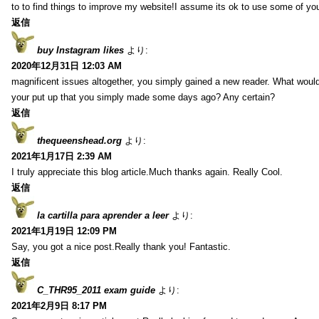
to to find things to improve my website!I assume its ok to use some of yo
返信
buy Instagram likes
より:
2020年12月31日 12:03 AM
magnificent issues altogether, you simply gained a new reader. What wo
your put up that you simply made some days ago? Any certain?
返信
thequeenshead.org
より:
2021年1月17日 2:39 AM
I truly appreciate this blog article.Much thanks again. Really Cool.
返信
la cartilla para aprender a leer
より:
2021年1月19日 12:09 PM
Say, you got a nice post.Really thank you! Fantastic.
返信
C_THR95_2011 exam guide
より:
2021年2月9日 8:17 PM