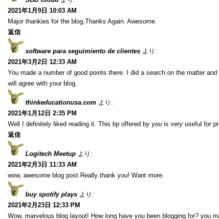
2021年1月9日 10:03 AM
Major thankies for the blog.Thanks Again. Awesome.
返信
software para seguimiento de clientes
より:
2021年3月2日 12:33 AM
You made a number of good points there. I did a search on the matter and 
will agree with your blog.
thinkeducationusa.com
より:
2021年1月12日 2:35 PM
Well I definitely liked reading it. This tip offered by you is very useful for p
返信
Logitech Meetup
より:
2021年2月3日 11:33 AM
wow, awesome blog post.Really thank you! Want more.
buy spotify plays
より:
2021年2月23日 12:33 PM
Wow, marvelous blog layout! How long have you been blogging for? you m