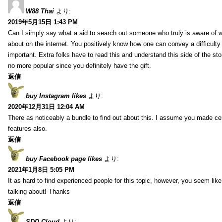
W88 Thai
より:
2019年5月15日 1:43 PM
Can I simply say what a aid to search out someone who truly is aware of w
about on the internet. You positively know how one can convey a difficulty
important. Extra folks have to read this and understand this side of the sto
no more popular since you definitely have the gift.
返信
buy Instagram likes
より:
2020年12月31日 12:04 AM
There as noticeably a bundle to find out about this. I assume you made cert
features also.
返信
buy Facebook page likes
より:
2021年1月8日 5:05 PM
It as hard to find experienced people for this topic, however, you seem li
talking about! Thanks
返信
SDD Cloud
より: