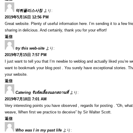
먹튀폴리스사칭
より:
2019年5月16日 12:56 PM
Great website. Plenty of useful information here. I’m sending it to a few fri
sharing in delicious. And certainly, thank you for your effort!
返信
try this web-site
より:
2019年7月15日 7:57 PM
I just want to tell you that I’m newbie to weblog and actually liked you’re we
want to bookmark your blog post . You surely have exceptional stories. Tha
your website.
返信
Catering รับจัดเลี้ยงนอกสถานที่
より:
2019年7月18日 7:01 AM
Very interesting points you have observed , regards for posting . “Oh, wha
weave, When first we practice to deceive” by Sir Walter Scott.
返信
Who was I in my past life
より: