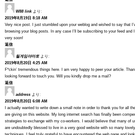
W88 link
より:
2019年8月19日 8:18 AM
Very nice post. I just stumbled upon your weblog and wished to say that I’
browsing your blog posts. In any case I’ll be subscribing to your feed and 
very soon!
返信
릴게임야마토
より:
2019年8月20日 4:25 AM
F*ckin’ tremendous things here. I am very happy to peer your article. Than
looking forward to touch you. Will you kindly drop me a mail?
返信
address
より:
2019年8月20日 6:08 AM
I actually wanted to write down a small note in order to thank you for all 
are giving on this website. My long internet search has finally been compe
strategies to exchange with my co-workers. I would believe that many of us 
are undoubtedly blessed to live in a very good website with so many lovely 
techniques. I feel truly grateful to have encountered the web page and loo