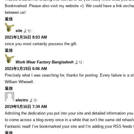
Bookmarked. Please also visit my website =). We could have a link exch
between us!
返信
site
より:
2021年1月16日 8:03 AM
since you most certainly possess the gift.
返信
Work Wear Factory Bangladesh
より:
2021年1月19日 6:06 AM
Precisely what I was searching for, thanks for posting. Every failure is a 
William Whewell.
返信
electro
より:
2019年5月16日 7:34 AM
Admiring the dedication you put into your site and detailed information yo
to come across a blog every once in a while that isn’t the same old rehash
Fantastic read! I’ve bookmarked your site and I’m adding your RSS feeds
返信