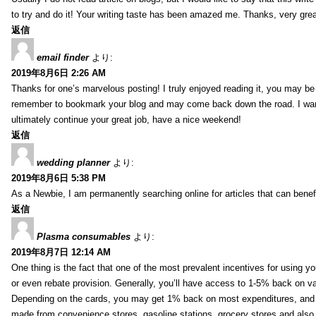
to try and do it! Your writing taste has been amazed me. Thanks, very great
返信
email finder
より:
2019年8月6日 2:26 AM
Thanks for one’s marvelous posting! I truly enjoyed reading it, you may be a
remember to bookmark your blog and may come back down the road. I wan
ultimately continue your great job, have a nice weekend!
返信
wedding planner
より:
2019年8月6日 5:38 PM
As a Newbie, I am permanently searching online for articles that can bene
返信
Plasma consumables
より:
2019年8月7日 12:14 AM
One thing is the fact that one of the most prevalent incentives for using y
or even rebate provision. Generally, you’ll have access to 1-5% back on v
Depending on the cards, you may get 1% back on most expenditures, and 
made from convenience stores, gasoline stations, grocery stores and als