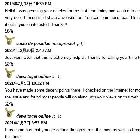
2019年7月18日 10:39 PM
Hello! I was perusing your articles for the first time today and wanted to dro
very cool. I thought I’d share a website too. You can learn about past life 
it out if you’re interested. Thanks!!
返信
costo de pastillas misoprostol
より:
2020年12月30日 2:40 AM
Just wanna tell that this is extremely helpful, Thanks for taking your time to
返信
dewa togel online
より:
2021年1月5日 10:32 PM
You have made some decent points there. I checked on the internet for mo
the issue and found most people will go along with your views on this web 
返信
dewa togel online
より:
2021年1月7日 3:53 PM
It as enormous that you are getting thoughts from this post as well as fr
this time.