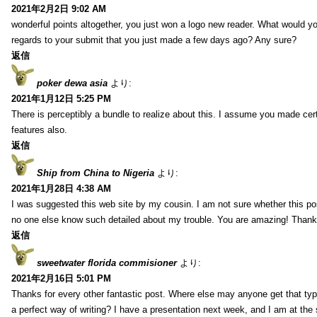
2021年2月2日 9:02 AM
wonderful points altogether, you just won a logo new reader. What would 
regards to your submit that you just made a few days ago? Any sure?
返信
poker dewa asia
より:
2021年1月12日 5:25 PM
There is perceptibly a bundle to realize about this. I assume you made cer
features also.
返信
Ship from China to Nigeria
より:
2021年1月28日 4:38 AM
I was suggested this web site by my cousin. I am not sure whether this pos
no one else know such detailed about my trouble. You are amazing! Thank
返信
sweetwater florida commisioner
より:
2021年2月16日 5:01 PM
Thanks for every other fantastic post. Where else may anyone get that typ
a perfect way of writing? I have a presentation next week, and I am at the 