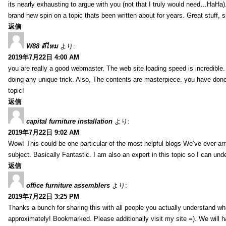
its nearly exhausting to argue with you (not that I truly would need…HaHa).
brand new spin on a topic thats been written about for years. Great stuff, s
返信
W88 ดีไหม
より:
2019年7月22日 4:00 AM
you are really a good webmaster. The web site loading speed is incredible.
doing any unique trick. Also, The contents are masterpiece. you have done 
topic!
返信
capital furniture installation
より:
2019年7月22日 9:02 AM
Wow! This could be one particular of the most helpful blogs We’ve ever arr
subject. Basically Fantastic. I am also an expert in this topic so I can unde
返信
office furniture assemblers
より:
2019年7月22日 3:25 PM
Thanks a bunch for sharing this with all people you actually understand w
approximately! Bookmarked. Please additionally visit my site =). We will h