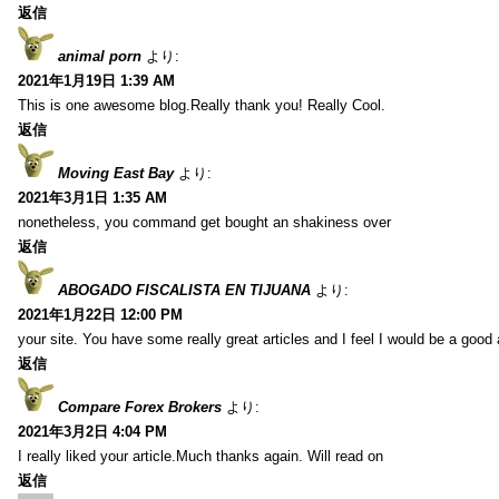
返信
animal porn
より:
2021年1月19日 1:39 AM
This is one awesome blog.Really thank you! Really Cool.
返信
Moving East Bay
より:
2021年3月1日 1:35 AM
nonetheless, you command get bought an shakiness over
返信
ABOGADO FISCALISTA EN TIJUANA
より:
2021年1月22日 12:00 PM
your site. You have some really great articles and I feel I would be a good 
返信
Compare Forex Brokers
より:
2021年3月2日 4:04 PM
I really liked your article.Much thanks again. Will read on
返信