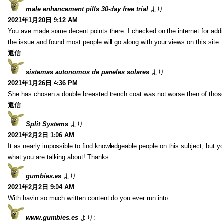
male enhancement pills 30-day free trial
より:
2021年1月20日 9:12 AM
You ave made some decent points there. I checked on the internet for addi
the issue and found most people will go along with your views on this site.
返信
sistemas autonomos de paneles solares
より:
2021年1月26日 4:36 PM
She has chosen a double breasted trench coat was not worse then of tho
返信
Split Systems
より:
2021年2月2日 1:06 AM
It as nearly impossible to find knowledgeable people on this subject, but 
what you are talking about! Thanks
gumbies.es
より:
2021年2月2日 9:04 AM
With havin so much written content do you ever run into
www.gumbies.es
より: