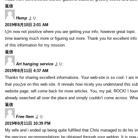
返信
Hemp
より:
2019年8月10日 2:01 AM
I¡¦m now not positive where you are getting your info, however great topic
time learning much more or figuring out more. Thank you for excellent info 
of this information for my mission.
返信
Art hanging service
より:
2019年8月11日 4:37 AM
Thanks for sharing excellent informations. Your web-site is so cool. I am 
that you¡¦ve on this web site. It reveals how nicely you understand this s
website page, will come back for more articles. You, my pal, ROCK! I found
already searched all over the place and simply couldn’t come across. What
返信
Free Item
より:
2019年8月11日 10:39 PM
My wife and i ended up being quite fulfilled that Chris managed to do his i
the precious recommendations he obtained through your weblog. It is now 