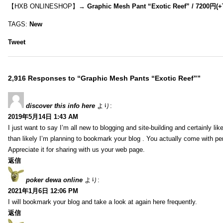
【HXB ONLINESHOP】→
Graphic Mesh Pant “Exotic Reef” / 7200円(
TAGS:
New
Tweet
2,916 Responses to “Graphic Mesh Pants “Exotic Reef””
discover this info here
より:
2019年5月14日 1:43 AM
I just want to say I’m all new to blogging and site-building and certainly li
than likely I’m planning to bookmark your blog . You actually come with per
Appreciate it for sharing with us your web page.
返信
poker dewa online
より:
2021年1月6日 12:06 PM
I will bookmark your blog and take a look at again here frequently.
返信