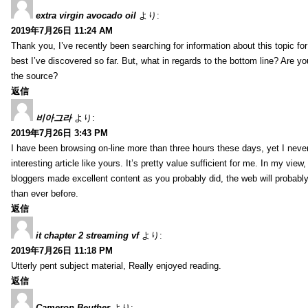
extra virgin avocado oil
より:
2019年7月26日 11:24 AM
Thank you, I’ve recently been searching for information about this topic fo
best I’ve discovered so far. But, what in regards to the bottom line? Are y
the source?
返信
비아그라
より:
2019年7月26日 3:43 PM
I have been browsing on-line more than three hours these days, yet I neve
interesting article like yours. It’s pretty value sufficient for me. In my view
bloggers made excellent content as you probably did, the web will probabl
than ever before.
返信
it chapter 2 streaming vf
より:
2019年7月26日 11:18 PM
Utterly pent subject material, Really enjoyed reading.
返信
Cameron Beuther
より: