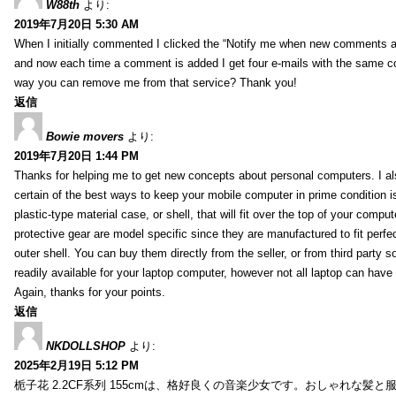
W88th
より:
2019年7月20日 5:30 AM
When I initially commented I clicked the “Notify me when new comments 
and now each time a comment is added I get four e-mails with the same c
way you can remove me from that service? Thank you!
返信
Bowie movers
より:
2019年7月20日 1:44 PM
Thanks for helping me to get new concepts about personal computers. I als
certain of the best ways to keep your mobile computer in prime condition i
plastic-type material case, or shell, that will fit over the top of your compu
protective gear are model specific since they are manufactured to fit perfe
outer shell. You can buy them directly from the seller, or from third party s
readily available for your laptop computer, however not all laptop can have
Again, thanks for your points.
返信
NKDOLLSHOP
より:
2025年2月19日 5:12 PM
栀子花 2.2CF系列 155cmは、格好良くの音楽少女です。おしゃれな髪