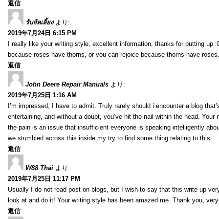
返信
รับจัดเลี้ยง
より:
2019年7月24日 6:15 PM
I really like your writing style, excellent information, thanks for putting up
because roses have thorns, or you can rejoice because thorns have roses.
返信
John Deere Repair Manuals
より:
2019年7月25日 1:16 AM
I’m impressed, I have to admit. Truly rarely should i encounter a blog that
entertaining, and without a doubt, you’ve hit the nail within the head. Your 
the pain is an issue that insufficient everyone is speaking intelligently abo
we stumbled across this inside my try to find some thing relating to this.
返信
W88 Thai
より:
2019年7月25日 11:17 PM
Usually I do not read post on blogs, but I wish to say that this write-up ve
look at and do it! Your writing style has been amazed me. Thank you, very
返信