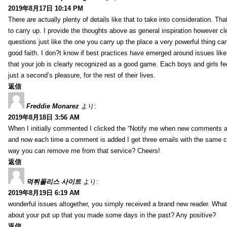
2019年8月17日 10:14 PM
There are actually plenty of details like that to take into consideration. Tha
to carry up. I provide the thoughts above as general inspiration however cle
questions just like the one you carry up the place a very powerful thing ca
good faith. I don?t know if best practices have emerged around issues like 
that your job is clearly recognized as a good game. Each boys and girls fe
just a second’s pleasure, for the rest of their lives.
返信
Freddie Monarez
より:
2019年8月18日 3:56 AM
When I initially commented I clicked the “Notify me when new comments 
and now each time a comment is added I get three emails with the same 
way you can remove me from that service? Cheers!
返信
먹튀폴리스 사이트
より:
2019年8月19日 6:19 AM
wonderful issues altogether, you simply received a brand new reader. Wha
about your put up that you made some days in the past? Any positive?
返信