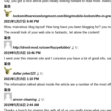
Say, you got a nice article post.Really looking forward to read more. Awe
返信
locksmithserviceslongmont.com/blog/mobile-locksmiths-in-gre
2021年1月27日 8:40 PM
Wow, marvelous blog layout! How long have you been blogging for? you m
The overall look of your web site is fantastic, let alone the content!
返信
http://droid-mod.ru/user/fvyzyefubbo/
より:
2019年5月15日 10:46 PM
I went over this internet site and I conceive you have a lot of good info, sav
返信
daftar joker123
より:
2021年1月15日 1:10 PM
The information talked about inside the article are a number of the most ef
返信
aircon cleaning
より:
2019年5月16日 2:44 AM
Thanks a bunch for sharing this with all of us you really know what you are