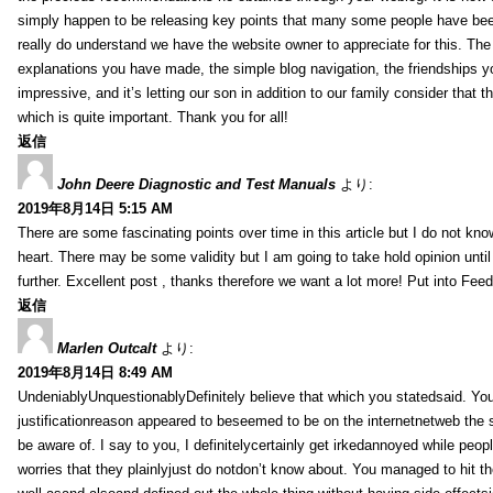
simply happen to be releasing key points that many some people have been
really do understand we have the website owner to appreciate for this. Th
explanations you have made, the simple blog navigation, the friendships you h
impressive, and it’s letting our son in addition to our family consider that th
which is quite important. Thank you for all!
返信
John Deere Diagnostic and Test Manuals
より:
2019年8月14日 5:15 AM
There are some fascinating points over time in this article but I do not know
heart. There may be some validity but I am going to take hold opinion until I
further. Excellent post , thanks therefore we want a lot more! Put into Feed
返信
Marlen Outcalt
より:
2019年8月14日 8:49 AM
UndeniablyUnquestionablyDefinitely believe that which you statedsaid. You
justificationreason appeared to beseemed to be on the internetnetweb the s
be aware of. I say to you, I definitelycertainly get irkedannoyed while peop
worries that they plainlyjust do notdon’t know about. You managed to hit th