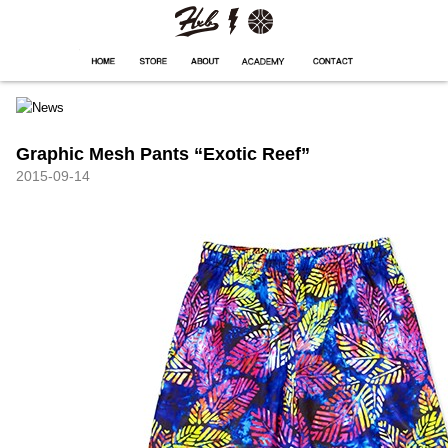
HXB
Home
Hugest
About
Academy
Contact
Store
Graphic Mesh Pants “Exotic Reef”
2015-09-14