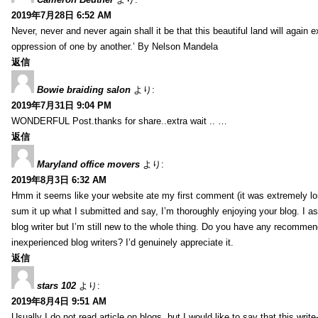
2019年7月28日 6:52 AM
Never, never and never again shall it be that this beautiful land will again 
oppression of one by another.’ By Nelson Mandela
返信
Bowie braiding salon
より:
2019年7月31日 9:04 PM
WONDERFUL Post.thanks for share..extra wait .. …
返信
Maryland office movers
より:
2019年8月3日 6:32 AM
Hmm it seems like your website ate my first comment (it was extremely long
sum it up what I submitted and say, I’m thoroughly enjoying your blog. I as
blog writer but I’m still new to the whole thing. Do you have any recommen
inexperienced blog writers? I’d genuinely appreciate it.
返信
stars 102
より:
2019年8月4日 9:51 AM
Usually I do not read article on blogs, but I would like to say that this wri