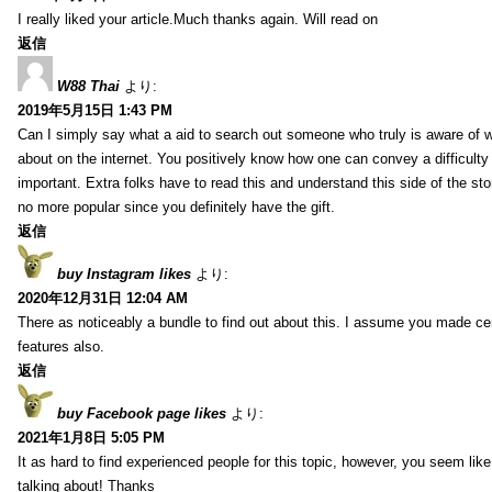
I really liked your article.Much thanks again. Will read on
返信
W88 Thai
より:
2019年5月15日 1:43 PM
Can I simply say what a aid to search out someone who truly is aware of w
about on the internet. You positively know how one can convey a difficulty
important. Extra folks have to read this and understand this side of the sto
no more popular since you definitely have the gift.
返信
buy Instagram likes
より:
2020年12月31日 12:04 AM
There as noticeably a bundle to find out about this. I assume you made cert
features also.
返信
buy Facebook page likes
より:
2021年1月8日 5:05 PM
It as hard to find experienced people for this topic, however, you seem li
talking about! Thanks