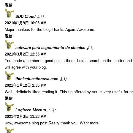
返信
SDD Cloud
より:
2021年1月9日 10:03 AM
Major thankies for the blog.Thanks Again. Awesome.
返信
software para seguimiento de clientes
より:
2021年3月2日 12:33 AM
You made a number of good points there. I did a search on the matter and 
will agree with your blog.
thinkeducationusa.com
より:
2021年1月12日 2:35 PM
Well I definitely liked reading it. This tip offered by you is very useful for p
返信
Logitech Meetup
より:
2021年2月3日 11:33 AM
wow, awesome blog post.Really thank you! Want more.