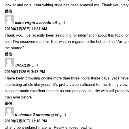
look at and do it! Your writing style has been amazed me. Thank you, very
返信
extra virgin avocado oil
より:
2019年7月26日 11:24 AM
Thank you, I’ve recently been searching for information about this topic fo
best I’ve discovered so far. But, what in regards to the bottom line? Are y
the source?
返信
비아그라
より:
2019年7月26日 3:43 PM
I have been browsing on-line more than three hours these days, yet I neve
interesting article like yours. It’s pretty value sufficient for me. In my view
bloggers made excellent content as you probably did, the web will probabl
than ever before.
返信
it chapter 2 streaming vf
より:
2019年7月26日 11:18 PM
Utterly pent subject material, Really enjoyed reading.