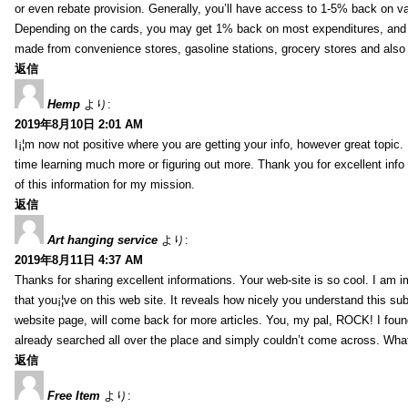
or even rebate provision. Generally, you’ll have access to 1-5% back on v
Depending on the cards, you may get 1% back on most expenditures, and 
made from convenience stores, gasoline stations, grocery stores and als
返信
Hemp
より:
2019年8月10日 2:01 AM
I¡¦m now not positive where you are getting your info, however great topic
time learning much more or figuring out more. Thank you for excellent info 
of this information for my mission.
返信
Art hanging service
より:
2019年8月11日 4:37 AM
Thanks for sharing excellent informations. Your web-site is so cool. I am 
that you¡¦ve on this web site. It reveals how nicely you understand this s
website page, will come back for more articles. You, my pal, ROCK! I found
already searched all over the place and simply couldn’t come across. What
返信
Free Item
より: