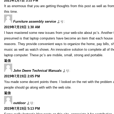
2021年1月7日 3:53 PM
It as enormous that you are getting thoughts from this post as well as fr
this time.
Furniture assembly service
より:
2019年7月19日 1:30 AM
I have mastered some new issues from your web-site about pc’s. Another t
presumed is that laptop computers have become an item that each house
reasons. They provide convenient ways to organize the home, pay bills, s
music as well as watch shows. An innovative solution to complete all of t
laptop computer. These pc’s are mobile, small, strong and portable.
返信
John Deere Technical Manuals
より:
2019年7月19日 2:05 PM
You made some decent points there. I looked on the net with the problem 
people should go along with with the web site.
返信
outdoor
より:
2019年7月19日 5:13 PM