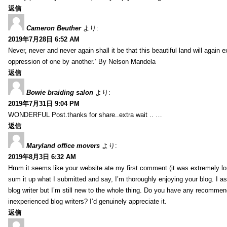
返信
Cameron Beuther
より:
2019年7月28日 6:52 AM
Never, never and never again shall it be that this beautiful land will again 
oppression of one by another.’ By Nelson Mandela
返信
Bowie braiding salon
より:
2019年7月31日 9:04 PM
WONDERFUL Post.thanks for share..extra wait .. …
返信
Maryland office movers
より:
2019年8月3日 6:32 AM
Hmm it seems like your website ate my first comment (it was extremely long
sum it up what I submitted and say, I’m thoroughly enjoying your blog. I as
blog writer but I’m still new to the whole thing. Do you have any recommen
inexperienced blog writers? I’d genuinely appreciate it.
返信