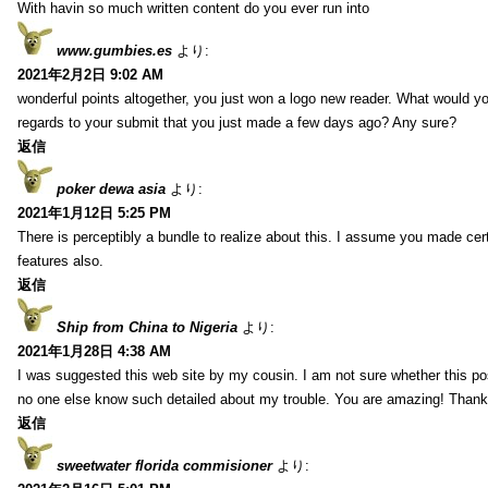
With havin so much written content do you ever run into
www.gumbies.es
より:
2021年2月2日 9:02 AM
wonderful points altogether, you just won a logo new reader. What would 
regards to your submit that you just made a few days ago? Any sure?
返信
poker dewa asia
より:
2021年1月12日 5:25 PM
There is perceptibly a bundle to realize about this. I assume you made cer
features also.
返信
Ship from China to Nigeria
より:
2021年1月28日 4:38 AM
I was suggested this web site by my cousin. I am not sure whether this pos
no one else know such detailed about my trouble. You are amazing! Thank
返信
sweetwater florida commisioner
より: