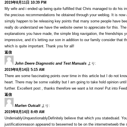
2019年8月11日 10:39 PM
My wife and i ended up being quite fulfilled that Chris managed to do his i
the precious recommendations he obtained through your weblog. It is now 
simply happen to be releasing key points that many some people have been
really do understand we have the website owner to appreciate for this. Th
explanations you have made, the simple blog navigation, the friendships you h
impressive, and it’s letting our son in addition to our family consider that th
which is quite important. Thank you for all!
返信
John Deere Diagnostic and Test Manuals
より:
2019年8月14日 5:15 AM
There are some fascinating points over time in this article but I do not know
heart. There may be some validity but I am going to take hold opinion until I
further. Excellent post , thanks therefore we want a lot more! Put into Feed
返信
Marlen Outcalt
より:
2019年8月14日 8:49 AM
UndeniablyUnquestionablyDefinitely believe that which you statedsaid. You
justificationreason appeared to beseemed to be on the internetnetweb the s