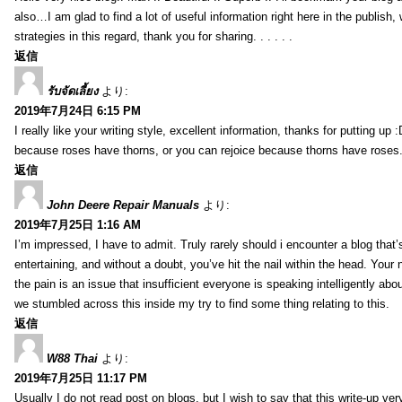
also…I am glad to find a lot of useful information right here in the publish
strategies in this regard, thank you for sharing. . . . . .
返信
รับจัดเลี้ยง
より:
2019年7月24日 6:15 PM
I really like your writing style, excellent information, thanks for putting up
because roses have thorns, or you can rejoice because thorns have roses.
返信
John Deere Repair Manuals
より:
2019年7月25日 1:16 AM
I’m impressed, I have to admit. Truly rarely should i encounter a blog that
entertaining, and without a doubt, you’ve hit the nail within the head. Your 
the pain is an issue that insufficient everyone is speaking intelligently abo
we stumbled across this inside my try to find some thing relating to this.
返信
W88 Thai
より:
2019年7月25日 11:17 PM
Usually I do not read post on blogs, but I wish to say that this write-up ve