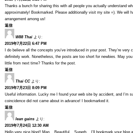
Thanks a bunch for sharing this with all people you actually understand w
approximately! Bookmarked. Please additionally visit my site =). We will h
arrangement among us!
返信
W88 Thai
より:
2019年7月22日 6:47 PM
I do believe all the concepts you’ve introduced in your post. They’re very
definitely work. Nonetheless, the posts are too short for newbies. May yo
little from next time? Thanks for the post.
返信
Thai CC
より:
2019年7月23日 8:09 PM
Useful information. Lucky me I found your web site by accident, and I’m s
coincidence did not came about in advance! I bookmarked it.
返信
lean gains
より:
2019年7月24日 12:30 AM
Hello very nice blog!! Man .. Beautiful .. Superb .. I’ll bookmark your blog