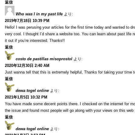
返信
Who was I in my past life
より:
2019年7月18日 10:39 PM
Hello! I was perusing your articles for the first time today and wanted to dro
very cool. I thought I’d share a website too. You can learn about past life 
it out if you’re interested. Thanks!!
返信
costo de pastillas misoprostol
より:
2020年12月30日 2:40 AM
Just wanna tell that this is extremely helpful, Thanks for taking your time to
返信
dewa togel online
より:
2021年1月5日 10:32 PM
You have made some decent points there. I checked on the internet for mo
the issue and found most people will go along with your views on this web 
返信
dewa togel online
より: