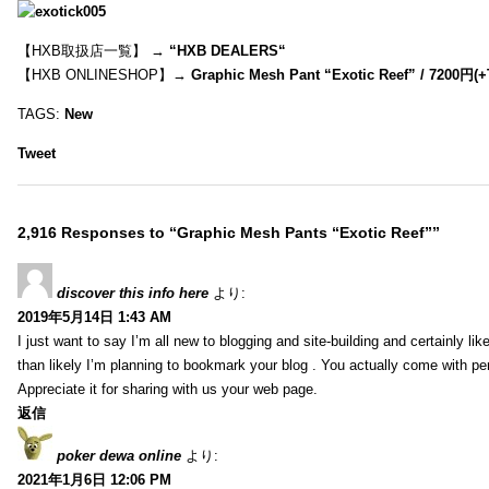
【HXB取扱店一覧】 →
“
HXB DEALERS
“
【HXB ONLINESHOP】→
Graphic Mesh Pant “Exotic Reef” / 7200円(
TAGS:
New
Tweet
2,916 Responses to “Graphic Mesh Pants “Exotic Reef””
discover this info here
より:
2019年5月14日 1:43 AM
I just want to say I’m all new to blogging and site-building and certainly li
than likely I’m planning to bookmark your blog . You actually come with per
Appreciate it for sharing with us your web page.
返信
poker dewa online
より:
2021年1月6日 12:06 PM