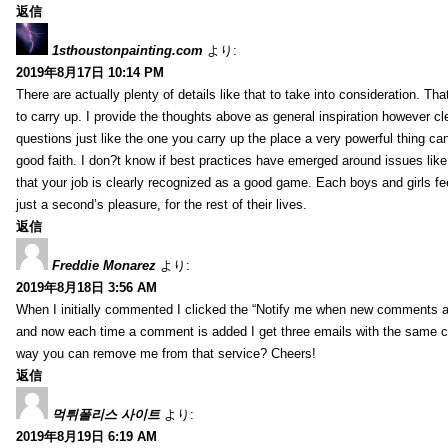
返信
1sthoustonpainting.com
より:
2019年8月17日 10:14 PM
There are actually plenty of details like that to take into consideration. Tha
to carry up. I provide the thoughts above as general inspiration however cle
questions just like the one you carry up the place a very powerful thing ca
good faith. I don?t know if best practices have emerged around issues like 
that your job is clearly recognized as a good game. Each boys and girls fe
just a second’s pleasure, for the rest of their lives.
返信
Freddie Monarez
より:
2019年8月18日 3:56 AM
When I initially commented I clicked the “Notify me when new comments 
and now each time a comment is added I get three emails with the same 
way you can remove me from that service? Cheers!
返信
먹튀폴리스 사이트
より:
2019年8月19日 6:19 AM