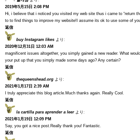
2019年5月15日 2:08 PM
Hi, i believe that i noticed you visited my web site thus i came to “return t
to to find things to improve my website!I assume its ok to use some of yo
返信
buy Instagram likes
より:
2020年12月31日 12:03 AM
magnificent issues altogether, you simply gained a new reader. What wo
your put up that you simply made some days ago? Any certain?
返信
thequeenshead.org
より:
2021年1月17日 2:39 AM
I truly appreciate this blog article.Much thanks again. Really Cool.
返信
la cartilla para aprender a leer
より:
2021年1月19日 12:09 PM
Say, you got a nice post.Really thank you! Fantastic.
返信