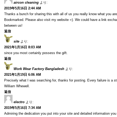
aircon cleaning
より:
2019年5月16日 2:44 AM
Thanks a bunch for sharing this with all of us you really know what you are
Bookmarked. Please also visit my website =). We could have a link exch
between us!
返信
site
より:
2021年1月16日 8:03 AM
since you most certainly possess the gift.
返信
Work Wear Factory Bangladesh
より:
2021年1月19日 6:06 AM
Precisely what I was searching for, thanks for posting. Every failure is a 
William Whewell.
返信
electro
より:
2019年5月16日 7:34 AM
Admiring the dedication you put into your site and detailed information yo