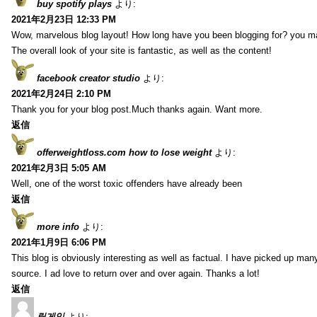
buy spotify plays
より:
2021年2月23日 12:33 PM
Wow, marvelous blog layout! How long have you been blogging for? you m
The overall look of your site is fantastic, as well as the content!
facebook creator studio
より:
2021年2月24日 2:10 PM
Thank you for your blog post.Much thanks again. Want more.
返信
offerweightloss.com how to lose weight
より:
2021年2月3日 5:05 AM
Well, one of the worst toxic offenders have already been
返信
more info
より:
2021年1月9日 6:06 PM
This blog is obviously interesting as well as factual. I have picked up many 
source. I ad love to return over and over again. Thanks a lot!
返信
릴게임
より: