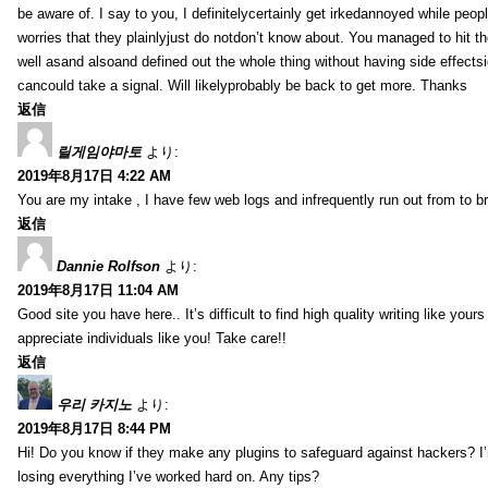
be aware of. I say to you, I definitelycertainly get irkedannoyed while peop
worries that they plainlyjust do notdon’t know about. You managed to hit th
well asand alsoand defined out the whole thing without having side effectsi
cancould take a signal. Will likelyprobably be back to get more. Thanks
返信
릴게임야마토
より:
2019年8月17日 4:22 AM
You are my intake , I have few web logs and infrequently run out from to b
返信
Dannie Rolfson
より:
2019年8月17日 11:04 AM
Good site you have here.. It’s difficult to find high quality writing like your
appreciate individuals like you! Take care!!
返信
우리 카지노
より:
2019年8月17日 8:44 PM
Hi! Do you know if they make any plugins to safeguard against hackers? I
losing everything I’ve worked hard on. Any tips?