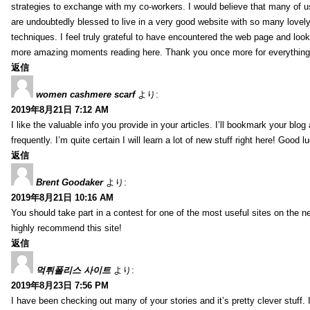
strategies to exchange with my co-workers. I would believe that many of us 
are undoubtedly blessed to live in a very good website with so many lovely 
techniques. I feel truly grateful to have encountered the web page and loo
more amazing moments reading here. Thank you once more for everything
返信
women cashmere scarf
より:
2019年8月21日 7:12 AM
I like the valuable info you provide in your articles. I’ll bookmark your blo
frequently. I’m quite certain I will learn a lot of new stuff right here! Good l
返信
Brent Goodaker
より:
2019年8月21日 10:16 AM
You should take part in a contest for one of the most useful sites on the net
highly recommend this site!
返信
먹튀폴리스 사이트
より:
2019年8月23日 7:56 PM
I have been checking out many of your stories and it’s pretty clever stuff. 