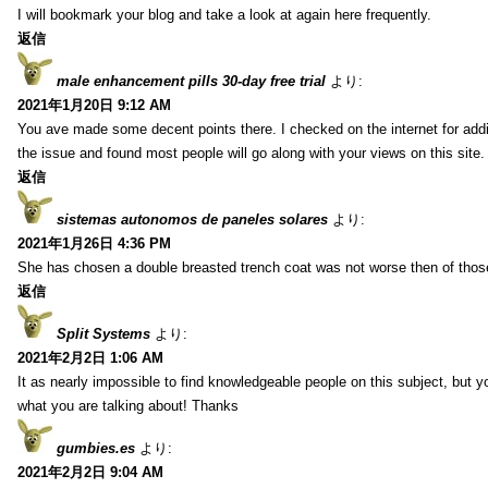
I will bookmark your blog and take a look at again here frequently.
返信
male enhancement pills 30-day free trial
より:
2021年1月20日 9:12 AM
You ave made some decent points there. I checked on the internet for addi
the issue and found most people will go along with your views on this site.
返信
sistemas autonomos de paneles solares
より:
2021年1月26日 4:36 PM
She has chosen a double breasted trench coat was not worse then of tho
返信
Split Systems
より:
2021年2月2日 1:06 AM
It as nearly impossible to find knowledgeable people on this subject, but 
what you are talking about! Thanks
gumbies.es
より:
2021年2月2日 9:04 AM