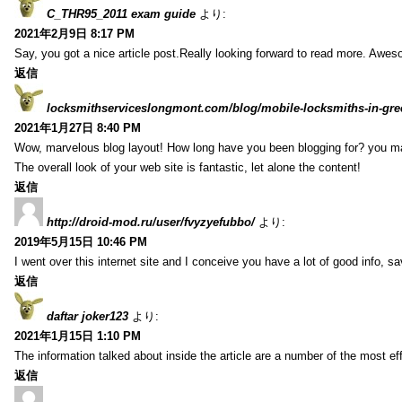
C_THR95_2011 exam guide
より:
2021年2月9日 8:17 PM
Say, you got a nice article post.Really looking forward to read more. Awe
返信
locksmithserviceslongmont.com/blog/mobile-locksmiths-in-gre
2021年1月27日 8:40 PM
Wow, marvelous blog layout! How long have you been blogging for? you m
The overall look of your web site is fantastic, let alone the content!
返信
http://droid-mod.ru/user/fvyzyefubbo/
より:
2019年5月15日 10:46 PM
I went over this internet site and I conceive you have a lot of good info, sav
返信
daftar joker123
より:
2021年1月15日 1:10 PM
The information talked about inside the article are a number of the most ef
返信