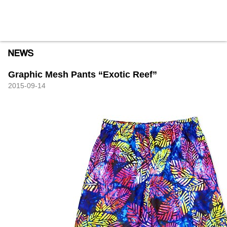
HXB
Home
Hugest
About
Academy
Contact
Store
Graphic Mesh Pants “Exotic Reef”
2015-09-14