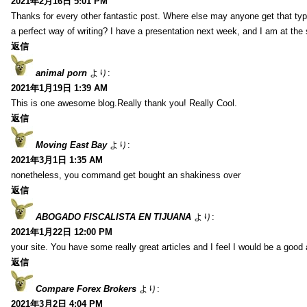
2021年2月16日 5:01 PM
Thanks for every other fantastic post. Where else may anyone get that typ
a perfect way of writing? I have a presentation next week, and I am at the 
返信
animal porn
より:
2021年1月19日 1:39 AM
This is one awesome blog.Really thank you! Really Cool.
返信
Moving East Bay
より:
2021年3月1日 1:35 AM
nonetheless, you command get bought an shakiness over
返信
ABOGADO FISCALISTA EN TIJUANA
より:
2021年1月22日 12:00 PM
your site. You have some really great articles and I feel I would be a good 
返信
Compare Forex Brokers
より:
2021年3月2日 4:04 PM