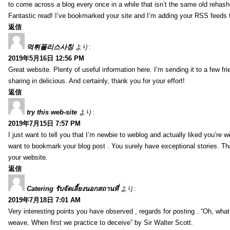
to come across a blog every once in a while that isn’t the same old rehash
Fantastic read! I’ve bookmarked your site and I’m adding your RSS feeds
返信
먹튀폴리스사칭
より:
2019年5月16日 12:56 PM
Great website. Plenty of useful information here. I’m sending it to a few fri
sharing in delicious. And certainly, thank you for your effort!
返信
try this web-site
より:
2019年7月15日 7:57 PM
I just want to tell you that I’m newbie to weblog and actually liked you’re we
want to bookmark your blog post . You surely have exceptional stories. Tha
your website.
返信
Catering รับจัดเลี้ยงนอกสถานที่
より:
2019年7月18日 7:01 AM
Very interesting points you have observed , regards for posting . “Oh, wha
weave, When first we practice to deceive” by Sir Walter Scott.