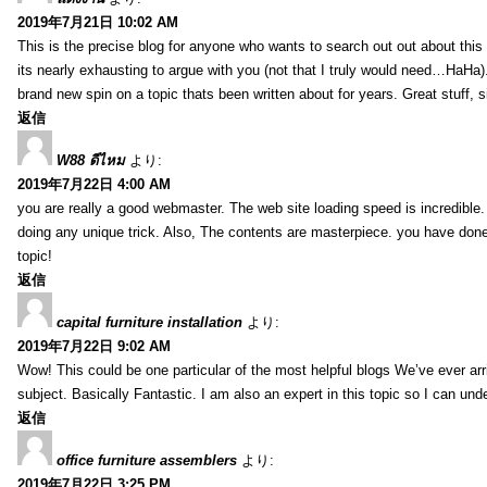
2019年7月21日 10:02 AM
This is the precise blog for anyone who wants to search out out about this 
its nearly exhausting to argue with you (not that I truly would need…HaHa).
brand new spin on a topic thats been written about for years. Great stuff, s
返信
W88 ดีไหม
より:
2019年7月22日 4:00 AM
you are really a good webmaster. The web site loading speed is incredible.
doing any unique trick. Also, The contents are masterpiece. you have done 
topic!
返信
capital furniture installation
より:
2019年7月22日 9:02 AM
Wow! This could be one particular of the most helpful blogs We’ve ever arr
subject. Basically Fantastic. I am also an expert in this topic so I can unde
返信
office furniture assemblers
より:
2019年7月22日 3:25 PM