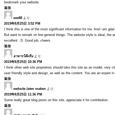
bookmark your website.
返信
ww88
より:
2019年8月25日 3:52 PM
I think this is one of the most significant information for me. And i am glad 
But want to remark on few general things, The website style is ideal, the art
excellent : D. Good job, cheers
返信
อาหารโต๊ะจีน
より:
2019年8月25日 10:36 PM
I think other web site proprietors should take this site as an model, very 
user friendly style and design, as well as the content. You are an expert in 
返信
website laten maken
より:
2019年8月25日 11:36 PM
Some really great blog posts on this site, appreciate it for contribution.
返信