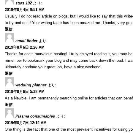
stars 102
より:
2019年8月4日 9:51 AM
Usually I do not read article on blogs, but I would like to say that this wri
to try and do it! Your writing taste has been amazed me. Thanks, very great
返信
email finder
より:
2019年8月6日 2:26 AM
Thanks for one’s marvelous posting! I truly enjoyed reading it, you may be a
remember to bookmark your blog and may come back down the road. I wan
ultimately continue your great job, have a nice weekend!
返信
wedding planner
より:
2019年8月6日 5:38 PM
As a Newbie, I am permanently searching online for articles that can bene
返信
Plasma consumables
より:
2019年8月7日 12:14 AM
One thing is the fact that one of the most prevalent incentives for using y