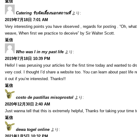
返信
Catering รับจัดเลี้ยงนอกสถานที่
より:
2019年7月18日 7:01 AM
Very interesting points you have observed , regards for posting . “Oh, wha
weave, When first we practice to deceive” by Sir Walter Scott.
返信
Who was I in my past life
より:
2019年7月18日 10:39 PM
Hello! I was perusing your articles for the first time today and wanted to dro
very cool. I thought I’d share a website too. You can learn about past life 
it out if you’re interested. Thanks!!
返信
costo de pastillas misoprostol
より:
2020年12月30日 2:40 AM
Just wanna tell that this is extremely helpful, Thanks for taking your time to
返信
dewa togel online
より:
2021年1月5日 10:32 PM