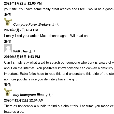
2021年1月22日 12:00 PM
your site. You have some really great articles and I feel I would be a good 
返信
Compare Forex Brokers
より:
2021年3月2日 4:04 PM
I really liked your article.Much thanks again. Will read on
返信
W88 Thai
より:
2019年5月15日 1:43 PM
Can I simply say what a aid to search out someone who truly is aware of w
about on the internet. You positively know how one can convey a difficulty
important. Extra folks have to read this and understand this side of the sto
no more popular since you definitely have the gift.
返信
buy Instagram likes
より:
2020年12月31日 12:04 AM
There as noticeably a bundle to find out about this. I assume you made cert
features also.