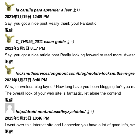
la cartilla para aprender a leer
より:
2021年1月19日 12:09 PM
Say, you got a nice post.Really thank you! Fantastic.
返信
C_THR95_2011 exam guide
より:
2021年2月9日 8:17 PM
Say, you got a nice article post.Really looking forward to read more. Awe
返信
locksmithserviceslongmont.com/blog/mobile-locksmiths-in-gre
2021年1月27日 8:40 PM
Wow, marvelous blog layout! How long have you been blogging for? you m
The overall look of your web site is fantastic, let alone the content!
返信
http://droid-mod.ru/user/fvyzyefubbo/
より:
2019年5月15日 10:46 PM
I went over this internet site and I conceive you have a lot of good info, sav
返信