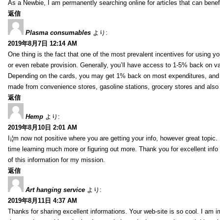
As a Newbie, I am permanently searching online for articles that can bene
返信
Plasma consumables
より:
2019年8月7日 12:14 AM
One thing is the fact that one of the most prevalent incentives for using y
or even rebate provision. Generally, you’ll have access to 1-5% back on v
Depending on the cards, you may get 1% back on most expenditures, and 
made from convenience stores, gasoline stations, grocery stores and als
返信
Hemp
より:
2019年8月10日 2:01 AM
I¡¦m now not positive where you are getting your info, however great topic
time learning much more or figuring out more. Thank you for excellent info 
of this information for my mission.
返信
Art hanging service
より:
2019年8月11日 4:37 AM
Thanks for sharing excellent informations. Your web-site is so cool. I am 