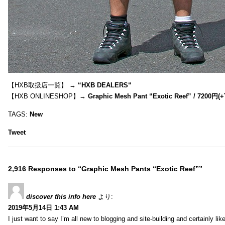
【HXB取扱店一覧】 →
“
HXB DEALERS
“
【HXB ONLINESHOP】→
Graphic Mesh Pant “Exotic Reef” / 7200円(
TAGS:
New
Tweet
2,916 Responses to “Graphic Mesh Pants “Exotic Reef””
discover this info here
より:
2019年5月14日 1:43 AM
I just want to say I’m all new to blogging and site-building and certainly li