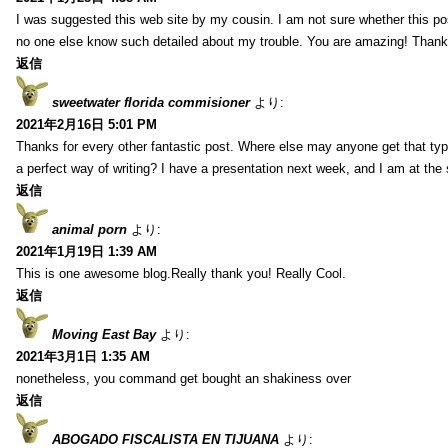
I was suggested this web site by my cousin. I am not sure whether this pos
no one else know such detailed about my trouble. You are amazing! Thank
返信
sweetwater florida commisioner
より:
2021年2月16日 5:01 PM
Thanks for every other fantastic post. Where else may anyone get that typ
a perfect way of writing? I have a presentation next week, and I am at the 
返信
animal porn
より:
2021年1月19日 1:39 AM
This is one awesome blog.Really thank you! Really Cool.
返信
Moving East Bay
より:
2021年3月1日 1:35 AM
nonetheless, you command get bought an shakiness over
返信
ABOGADO FISCALISTA EN TIJUANA
より: