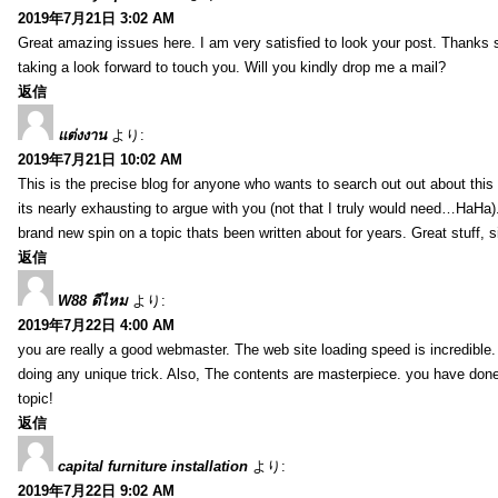
2019年7月21日 3:02 AM
Great amazing issues here. I am very satisfied to look your post. Thanks
taking a look forward to touch you. Will you kindly drop me a mail?
返信
แต่งงาน
より:
2019年7月21日 10:02 AM
This is the precise blog for anyone who wants to search out out about this 
its nearly exhausting to argue with you (not that I truly would need…HaHa).
brand new spin on a topic thats been written about for years. Great stuff, s
返信
W88 ดีไหม
より:
2019年7月22日 4:00 AM
you are really a good webmaster. The web site loading speed is incredible.
doing any unique trick. Also, The contents are masterpiece. you have done 
topic!
返信
capital furniture installation
より:
2019年7月22日 9:02 AM