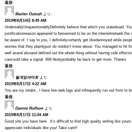
返信
Marlen Outcalt
より:
2019年8月14日 8:49 AM
UndeniablyUnquestionablyDefinitely believe that which you statedsaid. You
justificationreason appeared to beseemed to be on the internetnetweb the s
be aware of. I say to you, I definitelycertainly get irkedannoyed while peop
worries that they plainlyjust do notdon’t know about. You managed to hit th
well asand alsoand defined out the whole thing without having side effectsi
cancould take a signal. Will likelyprobably be back to get more. Thanks
返信
릴게임야마토
より:
2019年8月17日 4:22 AM
You are my intake , I have few web logs and infrequently run out from to b
返信
Dannie Rolfson
より:
2019年8月17日 11:04 AM
Good site you have here.. It’s difficult to find high quality writing like your
appreciate individuals like you! Take care!!