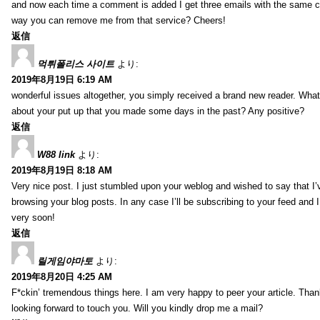
and now each time a comment is added I get three emails with the same 
way you can remove me from that service? Cheers!
返信
먹튀폴리스 사이트
より:
2019年8月19日 6:19 AM
wonderful issues altogether, you simply received a brand new reader. Wha
about your put up that you made some days in the past? Any positive?
返信
W88 link
より:
2019年8月19日 8:18 AM
Very nice post. I just stumbled upon your weblog and wished to say that I’
browsing your blog posts. In any case I’ll be subscribing to your feed and 
very soon!
返信
릴게임야마토
より:
2019年8月20日 4:25 AM
F*ckin’ tremendous things here. I am very happy to peer your article. Than
looking forward to touch you. Will you kindly drop me a mail?