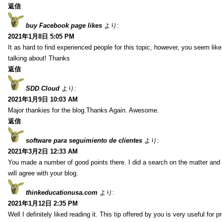
返信
buy Facebook page likes
より:
2021年1月8日 5:05 PM
It as hard to find experienced people for this topic, however, you seem li
talking about! Thanks
返信
SDD Cloud
より:
2021年1月9日 10:03 AM
Major thankies for the blog.Thanks Again. Awesome.
返信
software para seguimiento de clientes
より:
2021年3月2日 12:33 AM
You made a number of good points there. I did a search on the matter and 
will agree with your blog.
thinkeducationusa.com
より:
2021年1月12日 2:35 PM
Well I definitely liked reading it. This tip offered by you is very useful for p