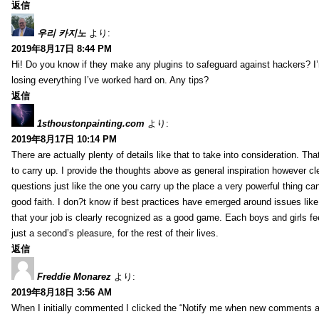
返信
우리 카지노
より:
2019年8月17日 8:44 PM
Hi! Do you know if they make any plugins to safeguard against hackers? I
losing everything I’ve worked hard on. Any tips?
返信
1sthoustonpainting.com
より:
2019年8月17日 10:14 PM
There are actually plenty of details like that to take into consideration. Tha
to carry up. I provide the thoughts above as general inspiration however cle
questions just like the one you carry up the place a very powerful thing ca
good faith. I don?t know if best practices have emerged around issues like 
that your job is clearly recognized as a good game. Each boys and girls fe
just a second’s pleasure, for the rest of their lives.
返信
Freddie Monarez
より:
2019年8月18日 3:56 AM
When I initially commented I clicked the “Notify me when new comments 