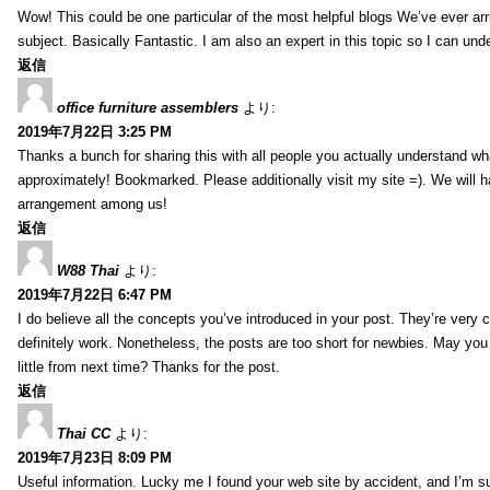
Wow! This could be one particular of the most helpful blogs We’ve ever arr
subject. Basically Fantastic. I am also an expert in this topic so I can unde
返信
office furniture assemblers
より:
2019年7月22日 3:25 PM
Thanks a bunch for sharing this with all people you actually understand w
approximately! Bookmarked. Please additionally visit my site =). We will h
arrangement among us!
返信
W88 Thai
より:
2019年7月22日 6:47 PM
I do believe all the concepts you’ve introduced in your post. They’re very
definitely work. Nonetheless, the posts are too short for newbies. May yo
little from next time? Thanks for the post.
返信
Thai CC
より:
2019年7月23日 8:09 PM
Useful information. Lucky me I found your web site by accident, and I’m s