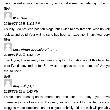
we stumbled across this inside my try to find some thing relating to this.
返信
W88 Thai
より:
2019年7月25日 11:17 PM
Usually I do not read post on blogs, but I wish to say that this write-up ve
look at and do it! Your writing style has been amazed me. Thank you, very
返信
extra virgin avocado oil
より:
2019年7月26日 11:24 AM
Thank you, I’ve recently been searching for information about this topic fo
best I’ve discovered so far. But, what in regards to the bottom line? Are y
the source?
返信
비아그라
より:
2019年7月26日 3:43 PM
I have been browsing on-line more than three hours these days, yet I neve
interesting article like yours. It’s pretty value sufficient for me. In my view
bloggers made excellent content as you probably did, the web will probabl