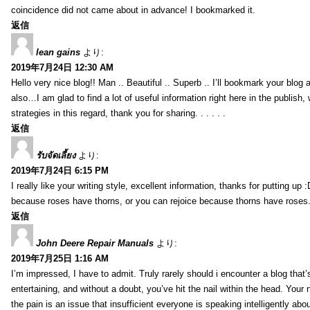
coincidence did not came about in advance! I bookmarked it.
返信
lean gains
より:
2019年7月24日 12:30 AM
Hello very nice blog!! Man .. Beautiful .. Superb .. I’ll bookmark your blog
also…I am glad to find a lot of useful information right here in the publish
strategies in this regard, thank you for sharing. . . . . .
返信
รับจัดเลี้ยง
より:
2019年7月24日 6:15 PM
I really like your writing style, excellent information, thanks for putting up
because roses have thorns, or you can rejoice because thorns have roses.
返信
John Deere Repair Manuals
より:
2019年7月25日 1:16 AM
I’m impressed, I have to admit. Truly rarely should i encounter a blog that
entertaining, and without a doubt, you’ve hit the nail within the head. Your 
the pain is an issue that insufficient everyone is speaking intelligently abo