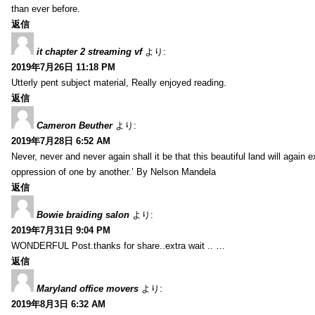
than ever before.
返信
it chapter 2 streaming vf
より:
2019年7月26日 11:18 PM
Utterly pent subject material, Really enjoyed reading.
返信
Cameron Beuther
より:
2019年7月28日 6:52 AM
Never, never and never again shall it be that this beautiful land will again 
oppression of one by another.’ By Nelson Mandela
返信
Bowie braiding salon
より:
2019年7月31日 9:04 PM
WONDERFUL Post.thanks for share..extra wait .. …
返信
Maryland office movers
より:
2019年8月3日 6:32 AM