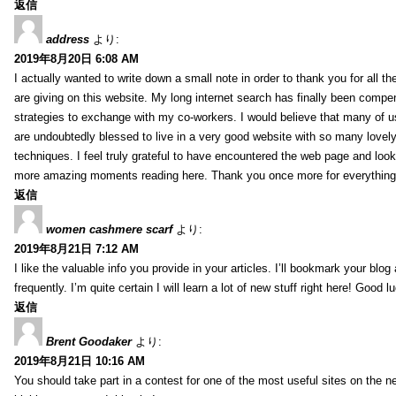
返信
address
より:
2019年8月20日 6:08 AM
I actually wanted to write down a small note in order to thank you for all 
are giving on this website. My long internet search has finally been compe
strategies to exchange with my co-workers. I would believe that many of us 
are undoubtedly blessed to live in a very good website with so many lovely 
techniques. I feel truly grateful to have encountered the web page and loo
more amazing moments reading here. Thank you once more for everything
返信
women cashmere scarf
より:
2019年8月21日 7:12 AM
I like the valuable info you provide in your articles. I’ll bookmark your blo
frequently. I’m quite certain I will learn a lot of new stuff right here! Good l
返信
Brent Goodaker
より:
2019年8月21日 10:16 AM
You should take part in a contest for one of the most useful sites on the net