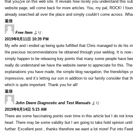
that you¡¦ve on this web site. It reveals how nicely you understand this s
website page, will come back for more articles. You, my pal, ROCK! I found
already searched all over the place and simply couldn’t come across. What
返信
Free Item
より:
2019年8月11日 10:39 PM
My wife and i ended up being quite fulfilled that Chris managed to do his i
the precious recommendations he obtained through your weblog. It is now 
simply happen to be releasing key points that many some people have been
really do understand we have the website owner to appreciate for this. Th
explanations you have made, the simple blog navigation, the friendships you h
impressive, and it’s letting our son in addition to our family consider that th
which is quite important. Thank you for all!
返信
John Deere Diagnostic and Test Manuals
より:
2019年8月14日 5:15 AM
There are some fascinating points over time in this article but I do not know
heart. There may be some validity but I am going to take hold opinion until I
further. Excellent post , thanks therefore we want a lot more! Put into Feed