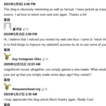
2021年1月9日 6:06 PM
This blog is obviously interesting as well as factual. I have picked up many 
source. I ad love to return over and over again. Thanks a lot!
返信
릴게임
より:
2019年5月15日 2:08 PM
Hi, i believe that i noticed you visited my web site thus i came to “return t
to to find things to improve my website!I assume its ok to use some of yo
返信
buy Instagram likes
より:
2020年12月31日 12:03 AM
magnificent issues altogether, you simply gained a new reader. What wo
your put up that you simply made some days ago? Any certain?
返信
thequeenshead.org
より:
2021年1月17日 2:39 AM
I truly appreciate this blog article.Much thanks again. Really Cool.
返信