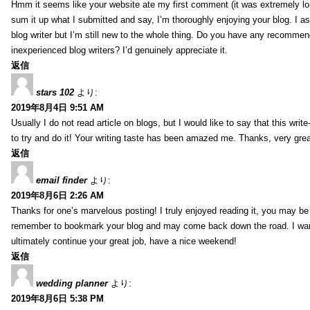
Hmm it seems like your website ate my first comment (it was extremely long
sum it up what I submitted and say, I’m thoroughly enjoying your blog. I as
blog writer but I’m still new to the whole thing. Do you have any recommen
inexperienced blog writers? I’d genuinely appreciate it.
返信
stars 102
より:
2019年8月4日 9:51 AM
Usually I do not read article on blogs, but I would like to say that this wri
to try and do it! Your writing taste has been amazed me. Thanks, very great
返信
email finder
より:
2019年8月6日 2:26 AM
Thanks for one’s marvelous posting! I truly enjoyed reading it, you may be a
remember to bookmark your blog and may come back down the road. I wan
ultimately continue your great job, have a nice weekend!
返信
wedding planner
より:
2019年8月6日 5:38 PM