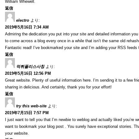
William Whewell.
返信
electro
より:
2019年5月16日 7:34 AM
Admiring the dedication you put into your site and detailed information yo
to come across a blog every once in a while that isn’t the same old rehash
Fantastic read! I’ve bookmarked your site and I’m adding your RSS feeds
返信
먹튀폴리스사칭
より:
2019年5月16日 12:56 PM
Great website. Plenty of useful information here. I’m sending it to a few fri
sharing in delicious. And certainly, thank you for your effort!
返信
try this web-site
より:
2019年7月15日 7:57 PM
I just want to tell you that I’m newbie to weblog and actually liked you’re we
want to bookmark your blog post . You surely have exceptional stories. Tha
your website.