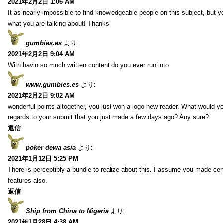
2021年2月2日 1:06 AM
It as nearly impossible to find knowledgeable people on this subject, but 
what you are talking about! Thanks
gumbies.es
より:
2021年2月2日 9:04 AM
With havin so much written content do you ever run into
www.gumbies.es
より:
2021年2月2日 9:02 AM
wonderful points altogether, you just won a logo new reader. What would 
regards to your submit that you just made a few days ago? Any sure?
返信
poker dewa asia
より:
2021年1月12日 5:25 PM
There is perceptibly a bundle to realize about this. I assume you made cer
features also.
返信
Ship from China to Nigeria
より:
2021年1月28日 4:38 AM