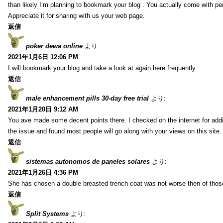
than likely I’m planning to bookmark your blog . You actually come with per
Appreciate it for sharing with us your web page.
返信
poker dewa online
より:
2021年1月6日 12:06 PM
I will bookmark your blog and take a look at again here frequently.
返信
male enhancement pills 30-day free trial
より:
2021年1月20日 9:12 AM
You ave made some decent points there. I checked on the internet for addi
the issue and found most people will go along with your views on this site.
返信
sistemas autonomos de paneles solares
より:
2021年1月26日 4:36 PM
She has chosen a double breasted trench coat was not worse then of tho
返信
Split Systems
より: