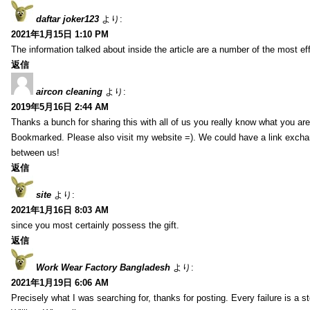
daftar joker123
より:
2021年1月15日 1:10 PM
The information talked about inside the article are a number of the most ef
返信
aircon cleaning
より:
2019年5月16日 2:44 AM
Thanks a bunch for sharing this with all of us you really know what you are
Bookmarked. Please also visit my website =). We could have a link exch
between us!
返信
site
より:
2021年1月16日 8:03 AM
since you most certainly possess the gift.
返信
Work Wear Factory Bangladesh
より:
2021年1月19日 6:06 AM
Precisely what I was searching for, thanks for posting. Every failure is a 