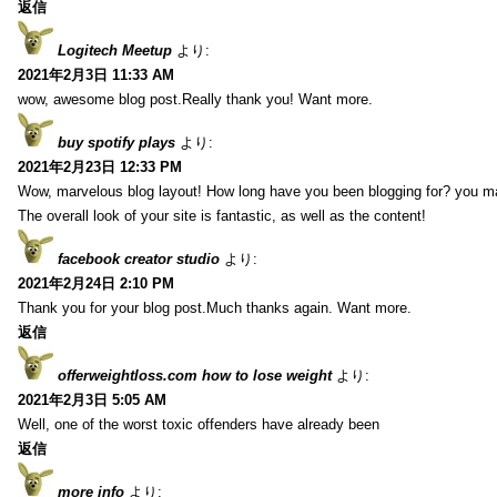
返信
Logitech Meetup
より:
2021年2月3日 11:33 AM
wow, awesome blog post.Really thank you! Want more.
buy spotify plays
より:
2021年2月23日 12:33 PM
Wow, marvelous blog layout! How long have you been blogging for? you m
The overall look of your site is fantastic, as well as the content!
facebook creator studio
より:
2021年2月24日 2:10 PM
Thank you for your blog post.Much thanks again. Want more.
返信
offerweightloss.com how to lose weight
より:
2021年2月3日 5:05 AM
Well, one of the worst toxic offenders have already been
返信
more info
より: