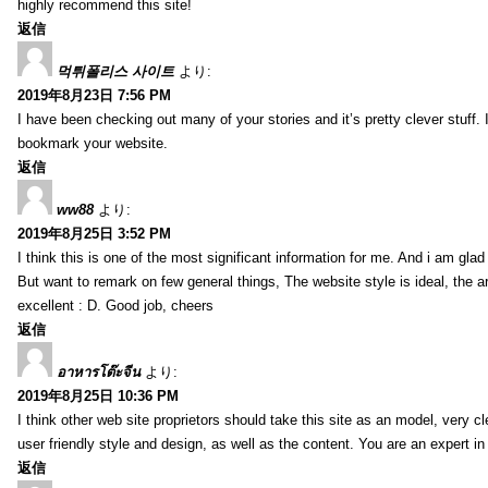
highly recommend this site!
返信
먹튀폴리스 사이트
より:
2019年8月23日 7:56 PM
I have been checking out many of your stories and it’s pretty clever stuff. 
bookmark your website.
返信
ww88
より:
2019年8月25日 3:52 PM
I think this is one of the most significant information for me. And i am glad 
But want to remark on few general things, The website style is ideal, the art
excellent : D. Good job, cheers
返信
อาหารโต๊ะจีน
より:
2019年8月25日 10:36 PM
I think other web site proprietors should take this site as an model, very 
user friendly style and design, as well as the content. You are an expert in 
返信