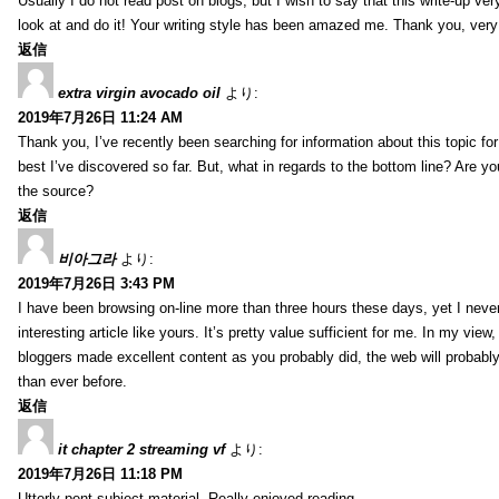
Usually I do not read post on blogs, but I wish to say that this write-up ve
look at and do it! Your writing style has been amazed me. Thank you, very
返信
extra virgin avocado oil
より:
2019年7月26日 11:24 AM
Thank you, I’ve recently been searching for information about this topic fo
best I’ve discovered so far. But, what in regards to the bottom line? Are y
the source?
返信
비아그라
より:
2019年7月26日 3:43 PM
I have been browsing on-line more than three hours these days, yet I neve
interesting article like yours. It’s pretty value sufficient for me. In my view
bloggers made excellent content as you probably did, the web will probabl
than ever before.
返信
it chapter 2 streaming vf
より:
2019年7月26日 11:18 PM
Utterly pent subject material, Really enjoyed reading.