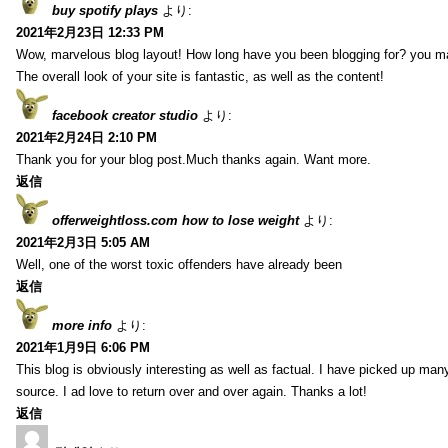
buy spotify plays
より:
2021年2月23日 12:33 PM
Wow, marvelous blog layout! How long have you been blogging for? you m
The overall look of your site is fantastic, as well as the content!
facebook creator studio
より:
2021年2月24日 2:10 PM
Thank you for your blog post.Much thanks again. Want more.
返信
offerweightloss.com how to lose weight
より:
2021年2月3日 5:05 AM
Well, one of the worst toxic offenders have already been
返信
more info
より:
2021年1月9日 6:06 PM
This blog is obviously interesting as well as factual. I have picked up many 
source. I ad love to return over and over again. Thanks a lot!
返信