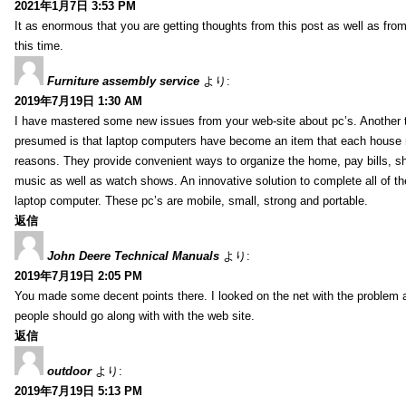
2021年1月7日 3:53 PM
It as enormous that you are getting thoughts from this post as well as fr
this time.
Furniture assembly service
より:
2019年7月19日 1:30 AM
I have mastered some new issues from your web-site about pc’s. Another t
presumed is that laptop computers have become an item that each house
reasons. They provide convenient ways to organize the home, pay bills, s
music as well as watch shows. An innovative solution to complete all of t
laptop computer. These pc’s are mobile, small, strong and portable.
返信
John Deere Technical Manuals
より:
2019年7月19日 2:05 PM
You made some decent points there. I looked on the net with the problem 
people should go along with with the web site.
返信
outdoor
より:
2019年7月19日 5:13 PM