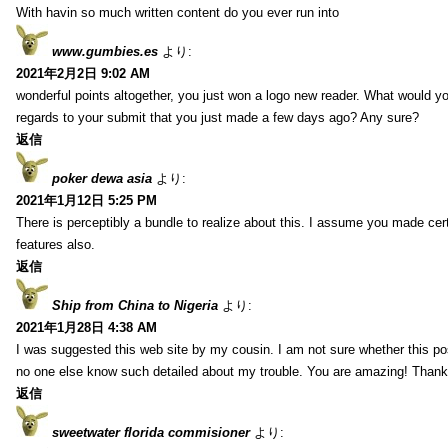
With havin so much written content do you ever run into
www.gumbies.es
より:
2021年2月2日 9:02 AM
wonderful points altogether, you just won a logo new reader. What would 
regards to your submit that you just made a few days ago? Any sure?
返信
poker dewa asia
より:
2021年1月12日 5:25 PM
There is perceptibly a bundle to realize about this. I assume you made cer
features also.
返信
Ship from China to Nigeria
より:
2021年1月28日 4:38 AM
I was suggested this web site by my cousin. I am not sure whether this pos
no one else know such detailed about my trouble. You are amazing! Thank
返信
sweetwater florida commisioner
より: