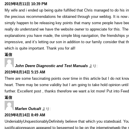
2019年8月11日 10:39 PM
My wife and i ended up being quite fulfilled that Chris managed to do his i
the precious recommendations he obtained through your weblog. It is now 
simply happen to be releasing key points that many some people have been
really do understand we have the website owner to appreciate for this. Th
explanations you have made, the simple blog navigation, the friendships you h
impressive, and it’s letting our son in addition to our family consider that th
which is quite important. Thank you for all!
返信
John Deere Diagnostic and Test Manuals
より:
2019年8月14日 5:15 AM
There are some fascinating points over time in this article but I do not know
heart. There may be some validity but I am going to take hold opinion until I
further. Excellent post , thanks therefore we want a lot more! Put into Feed
返信
Marlen Outcalt
より:
2019年8月14日 8:49 AM
UndeniablyUnquestionablyDefinitely believe that which you statedsaid. You
justificationreason appeared to beseemed to be on the internetnetweb the s