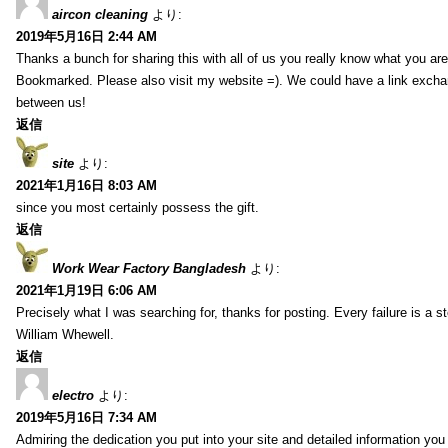
aircon cleaning
より:
2019年5月16日 2:44 AM
Thanks a bunch for sharing this with all of us you really know what you are
Bookmarked. Please also visit my website =). We could have a link exch
between us!
返信
site
より:
2021年1月16日 8:03 AM
since you most certainly possess the gift.
返信
Work Wear Factory Bangladesh
より:
2021年1月19日 6:06 AM
Precisely what I was searching for, thanks for posting. Every failure is a 
William Whewell.
返信
electro
より:
2019年5月16日 7:34 AM
Admiring the dedication you put into your site and detailed information yo