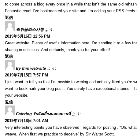
to come across a blog every once in a while that isn’t the same old rehash
Fantastic read! I’ve bookmarked your site and I’m adding your RSS feeds
返信
먹튀폴리스사칭
より:
2019年5月16日 12:56 PM
Great website. Plenty of useful information here. I’m sending it to a few fri
sharing in delicious. And certainly, thank you for your effort!
返信
try this web-site
より:
2019年7月15日 7:57 PM
I just want to tell you that I’m newbie to weblog and actually liked you’re we
want to bookmark your blog post . You surely have exceptional stories. Tha
your website.
返信
Catering รับจัดเลี้ยงนอกสถานที่
より:
2019年7月18日 7:01 AM
Very interesting points you have observed , regards for posting . “Oh, wha
weave, When first we practice to deceive” by Sir Walter Scott.