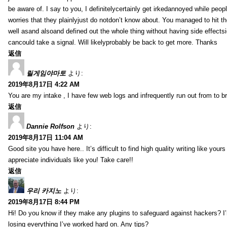
be aware of. I say to you, I definitelycertainly get irkedannoyed while peop
worries that they plainlyjust do notdon’t know about. You managed to hit th
well asand alsoand defined out the whole thing without having side effectsi
cancould take a signal. Will likelyprobably be back to get more. Thanks
返信
릴게임야마토
より:
2019年8月17日 4:22 AM
You are my intake , I have few web logs and infrequently run out from to b
返信
Dannie Rolfson
より:
2019年8月17日 11:04 AM
Good site you have here.. It’s difficult to find high quality writing like your
appreciate individuals like you! Take care!!
返信
우리 카지노
より:
2019年8月17日 8:44 PM
Hi! Do you know if they make any plugins to safeguard against hackers? I
losing everything I’ve worked hard on. Any tips?