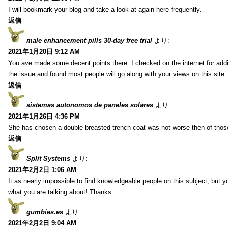
I will bookmark your blog and take a look at again here frequently.
返信
male enhancement pills 30-day free trial
より:
2021年1月20日 9:12 AM
You ave made some decent points there. I checked on the internet for addi
the issue and found most people will go along with your views on this site.
返信
sistemas autonomos de paneles solares
より:
2021年1月26日 4:36 PM
She has chosen a double breasted trench coat was not worse then of tho
返信
Split Systems
より:
2021年2月2日 1:06 AM
It as nearly impossible to find knowledgeable people on this subject, but 
what you are talking about! Thanks
gumbies.es
より:
2021年2月2日 9:04 AM