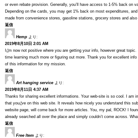
or even rebate provision. Generally, you’ll have access to 1-5% back on v
Depending on the cards, you may get 1% back on most expenditures, and 
made from convenience stores, gasoline stations, grocery stores and als
返信
Hemp
より:
2019年8月10日 2:01 AM
I¡¦m now not positive where you are getting your info, however great topic
time learning much more or figuring out more. Thank you for excellent info 
of this information for my mission.
返信
Art hanging service
より:
2019年8月11日 4:37 AM
Thanks for sharing excellent informations. Your web-site is so cool. I am 
that you¡¦ve on this web site. It reveals how nicely you understand this s
website page, will come back for more articles. You, my pal, ROCK! I found
already searched all over the place and simply couldn’t come across. What
返信
Free Item
より: