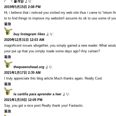
릴게임
より:
2019年5月15日 2:08 PM
Hi, i believe that i noticed you visited my web site thus i came to “return t
to to find things to improve my website!I assume its ok to use some of yo
返信
buy Instagram likes
より:
2020年12月31日 12:03 AM
magnificent issues altogether, you simply gained a new reader. What wo
your put up that you simply made some days ago? Any certain?
返信
thequeenshead.org
より:
2021年1月17日 2:39 AM
I truly appreciate this blog article.Much thanks again. Really Cool.
返信
la cartilla para aprender a leer
より:
2021年1月19日 12:09 PM
Say, you got a nice post.Really thank you! Fantastic.
返信