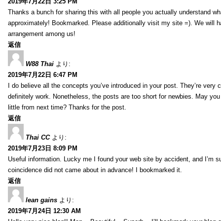
2019年7月22日 3:25 PM
Thanks a bunch for sharing this with all people you actually understand w
approximately! Bookmarked. Please additionally visit my site =). We will h
arrangement among us!
返信
W88 Thai
より:
2019年7月22日 6:47 PM
I do believe all the concepts you’ve introduced in your post. They’re very
definitely work. Nonetheless, the posts are too short for newbies. May yo
little from next time? Thanks for the post.
返信
Thai CC
より:
2019年7月23日 8:09 PM
Useful information. Lucky me I found your web site by accident, and I’m s
coincidence did not came about in advance! I bookmarked it.
返信
lean gains
より:
2019年7月24日 12:30 AM