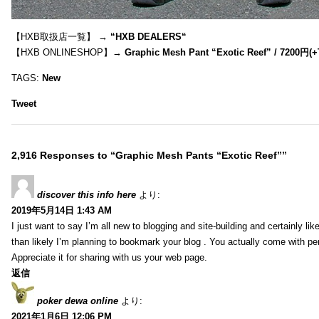
【HXB取扱店一覧】 →
“
HXB DEALERS
“
【HXB ONLINESHOP】→
Graphic Mesh Pant “Exotic Reef” / 7200円(
TAGS:
New
Tweet
2,916 Responses to “Graphic Mesh Pants “Exotic Reef””
discover this info here
より:
2019年5月14日 1:43 AM
I just want to say I’m all new to blogging and site-building and certainly li
than likely I’m planning to bookmark your blog . You actually come with per
Appreciate it for sharing with us your web page.
返信
poker dewa online
より:
2021年1月6日 12:06 PM