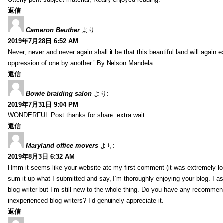
返信
Cameron Beuther
より:
2019年7月28日 6:52 AM
Never, never and never again shall it be that this beautiful land will again 
oppression of one by another.’ By Nelson Mandela
返信
Bowie braiding salon
より:
2019年7月31日 9:04 PM
WONDERFUL Post.thanks for share..extra wait .. …
返信
Maryland office movers
より:
2019年8月3日 6:32 AM
Hmm it seems like your website ate my first comment (it was extremely long
sum it up what I submitted and say, I’m thoroughly enjoying your blog. I as
blog writer but I’m still new to the whole thing. Do you have any recommen
inexperienced blog writers? I’d genuinely appreciate it.
返信