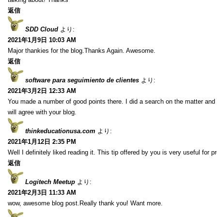
返信
SDD Cloud
より:
2021年1月9日 10:03 AM
Major thankies for the blog.Thanks Again. Awesome.
返信
software para seguimiento de clientes
より:
2021年3月2日 12:33 AM
You made a number of good points there. I did a search on the matter and 
will agree with your blog.
thinkeducationusa.com
より:
2021年1月12日 2:35 PM
Well I definitely liked reading it. This tip offered by you is very useful for p
返信
Logitech Meetup
より:
2021年2月3日 11:33 AM
wow, awesome blog post.Really thank you! Want more.