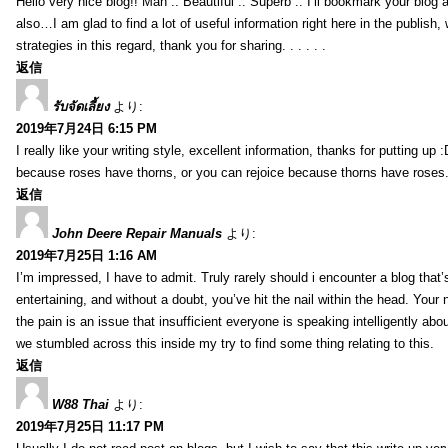
Hello very nice blog!! Man .. Beautiful .. Superb .. I’ll bookmark your blog
also…I am glad to find a lot of useful information right here in the publish
strategies in this regard, thank you for sharing. . . . . .
返信
รับจัดเลี้ยง
より:
2019年7月24日 6:15 PM
I really like your writing style, excellent information, thanks for putting up
because roses have thorns, or you can rejoice because thorns have roses.
返信
John Deere Repair Manuals
より:
2019年7月25日 1:16 AM
I’m impressed, I have to admit. Truly rarely should i encounter a blog that
entertaining, and without a doubt, you’ve hit the nail within the head. Your 
the pain is an issue that insufficient everyone is speaking intelligently abo
we stumbled across this inside my try to find some thing relating to this.
返信
W88 Thai
より:
2019年7月25日 11:17 PM