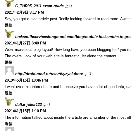
C_THR95_2011 exam guide
より:
2021年2月9日 8:17 PM
Say, you got a nice article post.Really looking forward to read more. Awe
返信
locksmithserviceslongmont.com/blog/mobile-locksmiths-in-gre
2021年1月27日 8:40 PM
Wow, marvelous blog layout! How long have you been blogging for? you m
The overall look of your web site is fantastic, let alone the content!
返信
http://droid-mod.ru/user/fvyzyefubbo/
より:
2019年5月15日 10:46 PM
I went over this internet site and I conceive you have a lot of good info, sav
返信
daftar joker123
より:
2021年1月15日 1:10 PM
The information talked about inside the article are a number of the most ef
返信