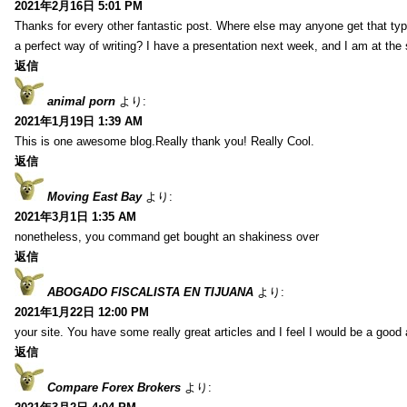
2021年2月16日 5:01 PM
Thanks for every other fantastic post. Where else may anyone get that typ
a perfect way of writing? I have a presentation next week, and I am at the 
返信
animal porn
より:
2021年1月19日 1:39 AM
This is one awesome blog.Really thank you! Really Cool.
返信
Moving East Bay
より:
2021年3月1日 1:35 AM
nonetheless, you command get bought an shakiness over
返信
ABOGADO FISCALISTA EN TIJUANA
より:
2021年1月22日 12:00 PM
your site. You have some really great articles and I feel I would be a good 
返信
Compare Forex Brokers
より: