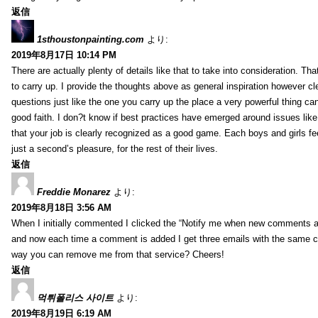
返信
1sthoustonpainting.com
より:
2019年8月17日 10:14 PM
There are actually plenty of details like that to take into consideration. Tha
to carry up. I provide the thoughts above as general inspiration however cle
questions just like the one you carry up the place a very powerful thing ca
good faith. I don?t know if best practices have emerged around issues like 
that your job is clearly recognized as a good game. Each boys and girls fe
just a second’s pleasure, for the rest of their lives.
返信
Freddie Monarez
より:
2019年8月18日 3:56 AM
When I initially commented I clicked the “Notify me when new comments 
and now each time a comment is added I get three emails with the same 
way you can remove me from that service? Cheers!
返信
먹튀폴리스 사이트
より:
2019年8月19日 6:19 AM