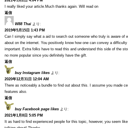
2021年3月2日 4:04 PM
I really liked your article.Much thanks again. Will read on
返信
W88 Thai
より:
2019年5月15日 1:43 PM
Can I simply say what a aid to search out someone who truly is aware of w
about on the internet. You positively know how one can convey a difficulty
important. Extra folks have to read this and understand this side of the sto
no more popular since you definitely have the gift.
返信
buy Instagram likes
より:
2020年12月31日 12:04 AM
There as noticeably a bundle to find out about this. I assume you made cert
features also.
返信
buy Facebook page likes
より:
2021年1月8日 5:05 PM
It as hard to find experienced people for this topic, however, you seem li
talking about! Thanks