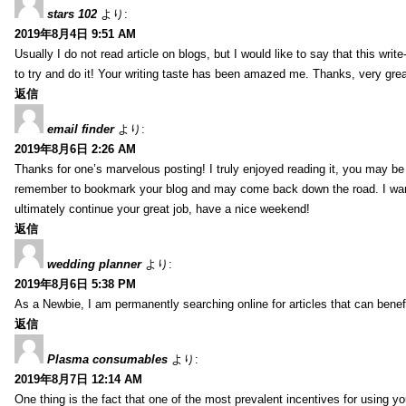
stars 102
より:
2019年8月4日 9:51 AM
Usually I do not read article on blogs, but I would like to say that this wri
to try and do it! Your writing taste has been amazed me. Thanks, very great
返信
email finder
より:
2019年8月6日 2:26 AM
Thanks for one’s marvelous posting! I truly enjoyed reading it, you may be a
remember to bookmark your blog and may come back down the road. I wan
ultimately continue your great job, have a nice weekend!
返信
wedding planner
より:
2019年8月6日 5:38 PM
As a Newbie, I am permanently searching online for articles that can bene
返信
Plasma consumables
より:
2019年8月7日 12:14 AM
One thing is the fact that one of the most prevalent incentives for using y