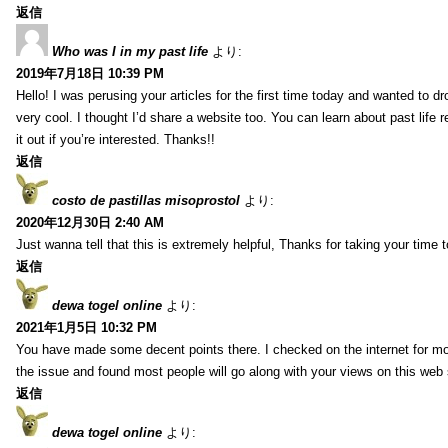
返信
Who was I in my past life
より:
2019年7月18日 10:39 PM
Hello! I was perusing your articles for the first time today and wanted to dro
very cool. I thought I’d share a website too. You can learn about past life 
it out if you’re interested. Thanks!!
返信
costo de pastillas misoprostol
より:
2020年12月30日 2:40 AM
Just wanna tell that this is extremely helpful, Thanks for taking your time to
返信
dewa togel online
より:
2021年1月5日 10:32 PM
You have made some decent points there. I checked on the internet for mo
the issue and found most people will go along with your views on this web 
返信
dewa togel online
より: