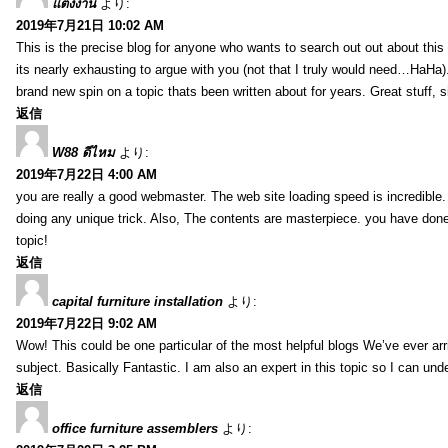
แต่งงาน
より:
2019年7月21日 10:02 AM
This is the precise blog for anyone who wants to search out out about this 
its nearly exhausting to argue with you (not that I truly would need…HaHa).
brand new spin on a topic thats been written about for years. Great stuff, s
返信
W88 ดีไหม
より:
2019年7月22日 4:00 AM
you are really a good webmaster. The web site loading speed is incredible.
doing any unique trick. Also, The contents are masterpiece. you have done 
topic!
返信
capital furniture installation
より:
2019年7月22日 9:02 AM
Wow! This could be one particular of the most helpful blogs We’ve ever arr
subject. Basically Fantastic. I am also an expert in this topic so I can unde
返信
office furniture assemblers
より: