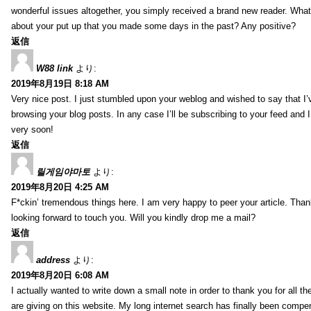
wonderful issues altogether, you simply received a brand new reader. Wha
about your put up that you made some days in the past? Any positive?
返信
W88 link
より:
2019年8月19日 8:18 AM
Very nice post. I just stumbled upon your weblog and wished to say that I’
browsing your blog posts. In any case I’ll be subscribing to your feed and 
very soon!
返信
릴게임야마토
より:
2019年8月20日 4:25 AM
F*ckin’ tremendous things here. I am very happy to peer your article. Than
looking forward to touch you. Will you kindly drop me a mail?
返信
address
より:
2019年8月20日 6:08 AM
I actually wanted to write down a small note in order to thank you for all 
are giving on this website. My long internet search has finally been compe