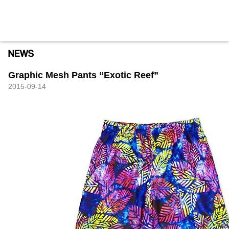
HXB
Home
Hugest
About
Academy
Contact
Store
Graphic Mesh Pants “Exotic Reef”
2015-09-14