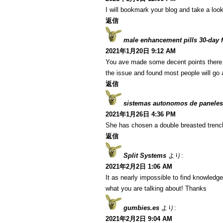
I will bookmark your blog and take a look
返信
male enhancement pills 30-day fr
2021年1月20日 9:12 AM
You ave made some decent points there. I
the issue and found most people will go a
返信
sistemas autonomos de paneles
2021年1月26日 4:36 PM
She has chosen a double breasted trenc
返信
Split Systems
より:
2021年2月2日 1:06 AM
It as nearly impossible to find knowledg
what you are talking about! Thanks
gumbies.es
より:
2021年2月2日 9:04 AM