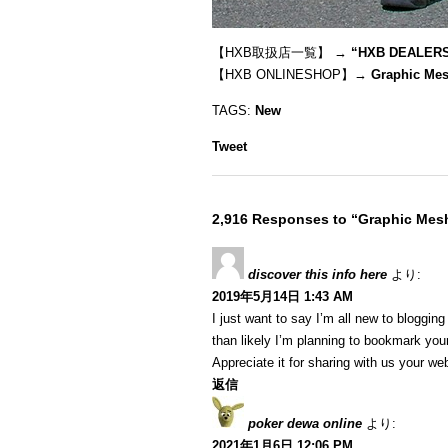
【HXB取扱店一覧】 →
“
HXB DEALER
【HXB ONLINESHOP】→
Graphic Mes
TAGS:
New
Tweet
2,916 Responses to “Graphic Mesh
discover this info here
より:
2019年5月14日 1:43 AM
I just want to say I’m all new to blogging
than likely I’m planning to bookmark your
Appreciate it for sharing with us your we
返信
poker dewa online
より:
2021年1月6日 12:06 PM