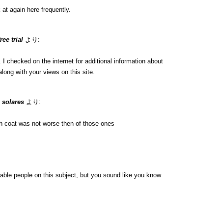
 at again here frequently.
ee trial
より:
 checked on the internet for additional information about
long with your views on this site.
 solares
より:
h coat was not worse then of those ones
eable people on this subject, but you sound like you know