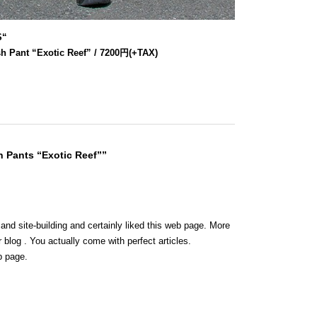
S
“
h Pant “Exotic Reef” / 7200円(+TAX)
 Pants “Exotic Reef””
 and site-building and certainly liked this web page. More
 blog . You actually come with perfect articles.
b page.