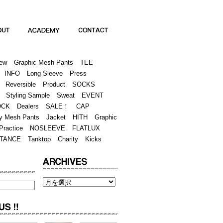
Academy
Contact
ew
Graphic Mesh Pants
TEE
INFO
Long Sleeve
Press
Reversible
Product
SOCKS
Styling Sample
Sweat
EVENT
OCK
Dealers
SALE！
CAP
y Mesh Pants
Jacket
HITH
Graphic
Practice
NOSLEEVE
FLATLUX
TANCE
Tanktop
Charity
Kicks