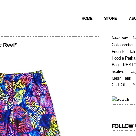
Home
Hugest
About
Store
New Item
N
c Reef”
Collaboration
Friends
Tali
Hoodie Parka
Bag
REST
hxalive
Eas
Mesh Tank
CUT OFF
S