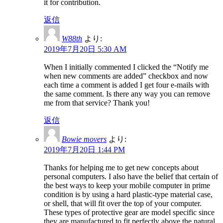
it for contribution.
返信
W88th
より:
2019年7月20日 5:30 AM
When I initially commented I clicked the “Notify me
when new comments are added” checkbox and now
each time a comment is added I get four e-mails with
the same comment. Is there any way you can remove
me from that service? Thank you!
返信
Bowie movers
より:
2019年7月20日 1:44 PM
Thanks for helping me to get new concepts about
personal computers. I also have the belief that certain of
the best ways to keep your mobile computer in prime
condition is by using a hard plastic-type material case,
or shell, that will fit over the top of your computer.
These types of protective gear are model specific since
they are manufactured to fit perfectly above the natural