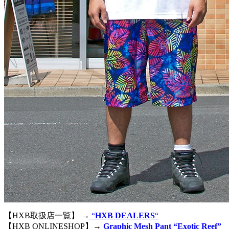
【HXB取扱店一覧】 →
“
HXB DEALERS
“
【HXB ONLINESHOP】→
Graphic Mesh Pant “Exotic Reef”