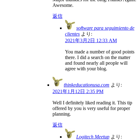
Awesome.
返信
software para seguimiento de
clientes
より:
2021年3月2日 12:33 AM
You made a number of good points
there. I did a search on the matter
and found nearly all people will
agree with your blog.
thinkeducationusa.com
より:
2021年1月12日 2:35 PM
Well I definitely liked reading it. This tip
offered by you is very useful for proper
planning.
返信
Logitech Meetup
より: