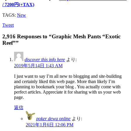
/ 7200円(+TAX)
TAGS:
New
Tweet
2,916 Responses to “Graphic Mesh Pants “Exotic
Reef””
discover this info here
より:
2019年5月14日 1:43 AM
I just want to say I’m all new to blogging and site-building
and certainly liked this web page. More than likely I’m
planning to bookmark your blog . You actually come with
perfect articles. Appreciate it for sharing with us your web
page.
返信
poker dewa online
より:
2021年1月6日 12:06 PM