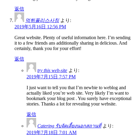
返信
먹튀폴리스사칭
より:
2019年5月16日 12:56 PM
Great website. Plenty of useful information here. I’m sending
it to a few friends ans additionally sharing in delicious. And
certainly, thank you for your effort!
返信
try this web-site
より:
2019年7月15日 7:57 PM
I just want to tell you that I’m newbie to weblog and
actually liked you’re web site. Very likely I’m want to
bookmark your blog post . You surely have exceptional
stories. Thanks a lot for revealing your website.
返信
Catering รับจัดเลี้ยงนอกสถานที่
より:
2019年7月18日 7:01 AM