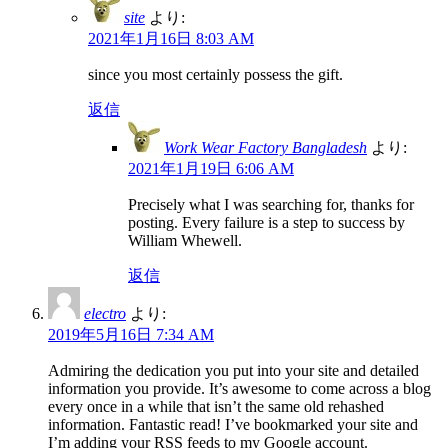
site
より:
2021年1月16日 8:03 AM
since you most certainly possess the gift.
返信
Work Wear Factory Bangladesh
より:
2021年1月19日 6:06 AM
Precisely what I was searching for, thanks for
posting. Every failure is a step to success by
William Whewell.
返信
electro
より:
2019年5月16日 7:34 AM
Admiring the dedication you put into your site and detailed
information you provide. It’s awesome to come across a blog
every once in a while that isn’t the same old rehashed
information. Fantastic read! I’ve bookmarked your site and
I’m adding your RSS feeds to my Google account.