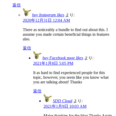
返信
buy Instagram likes
より:
2020年12月31日 12:04 AM
There as noticeably a bundle to find out about this. I
assume you made certain beneficial things in features
also.
返信
buy Facebook page likes
より:
2021年1月8日 5:05 PM
It as hard to find experienced people for this
topic, however, you seem like you know what
you are talking about! Thanks
返信
SDD Cloud
より:
2021年1月9日 10:03 AM
Major thankies for the blog.Thanks Again.