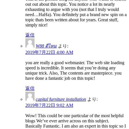
out out about this topic. You notice a lot its nearly
exhausting to argue with you (not that I truly would
need…HaHa). You definitely put a brand new spin on a
topic thats been written about for years. Great stuff,
simply nice!
返信
W88 ดีไหม
より:
2019年7月22日 4:00 AM
you are really a good webmaster. The web site loading
speed is incredible. It seems that you’re doing any
unique trick. Also, The contents are masterpiece. you
have done a fantastic job on this topic!
返信
capital furniture installation
より:
2019年7月22日 9:02 AM
Wow! This could be one particular of the most helpful
blogs We’ve ever arrive across on this subject.
Basically Fantastic. I am also an expert in this topic so I