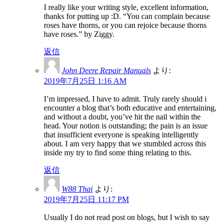
I really like your writing style, excellent information,
thanks for putting up :D. “You can complain because
roses have thorns, or you can rejoice because thorns
have roses.” by Ziggy.
返信
John Deere Repair Manuals
より:
2019年7月25日 1:16 AM
I’m impressed, I have to admit. Truly rarely should i
encounter a blog that’s both educative and entertaining,
and without a doubt, you’ve hit the nail within the
head. Your notion is outstanding; the pain is an issue
that insufficient everyone is speaking intelligently
about. I am very happy that we stumbled across this
inside my try to find some thing relating to this.
返信
W88 Thai
より:
2019年7月25日 11:17 PM
Usually I do not read post on blogs, but I wish to say