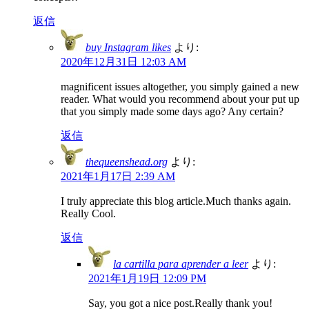
返信
buy Instagram likes
より:
2020年12月31日 12:03 AM
magnificent issues altogether, you simply gained a new
reader. What would you recommend about your put up
that you simply made some days ago? Any certain?
返信
thequeenshead.org
より:
2021年1月17日 2:39 AM
I truly appreciate this blog article.Much thanks again.
Really Cool.
返信
la cartilla para aprender a leer
より:
2021年1月19日 12:09 PM
Say, you got a nice post.Really thank you!