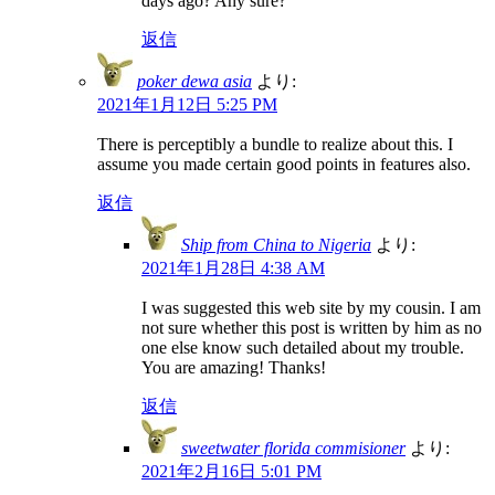
days ago? Any sure?
返信
poker dewa asia
より:
2021年1月12日 5:25 PM
There is perceptibly a bundle to realize about this. I
assume you made certain good points in features also.
返信
Ship from China to Nigeria
より:
2021年1月28日 4:38 AM
I was suggested this web site by my cousin. I am
not sure whether this post is written by him as no
one else know such detailed about my trouble.
You are amazing! Thanks!
返信
sweetwater florida commisioner
より:
2021年2月16日 5:01 PM