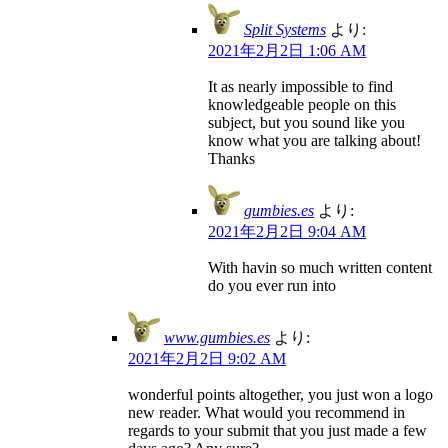
Split Systems
より:
2021年2月2日 1:06 AM
It as nearly impossible to find
knowledgeable people on this
subject, but you sound like you
know what you are talking about!
Thanks
gumbies.es
より:
2021年2月2日 9:04 AM
With havin so much written content
do you ever run into
www.gumbies.es
より:
2021年2月2日 9:02 AM
wonderful points altogether, you just won a logo
new reader. What would you recommend in
regards to your submit that you just made a few