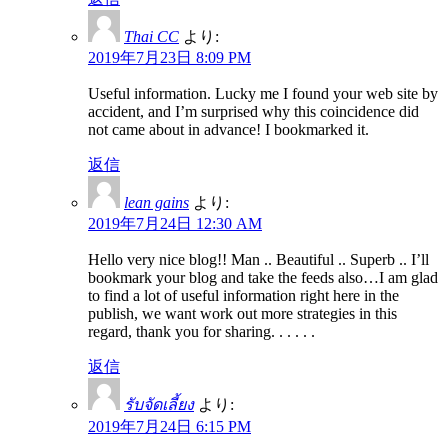
Thai CC
より:
2019年7月23日 8:09 PM
Useful information. Lucky me I found your web site by
accident, and I’m surprised why this coincidence did
not came about in advance! I bookmarked it.
返信
lean gains
より:
2019年7月24日 12:30 AM
Hello very nice blog!! Man .. Beautiful .. Superb .. I’ll
bookmark your blog and take the feeds also…I am glad
to find a lot of useful information right here in the
publish, we want work out more strategies in this
regard, thank you for sharing. . . . . .
返信
รับจัดเลี้ยง
より:
2019年7月24日 6:15 PM