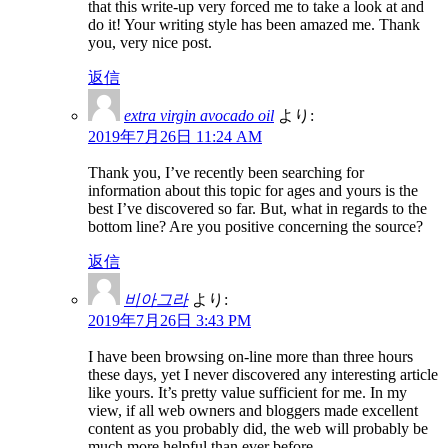
that this write-up very forced me to take a look at and
do it! Your writing style has been amazed me. Thank
you, very nice post.
返信
extra virgin avocado oil
より:
2019年7月26日 11:24 AM
Thank you, I’ve recently been searching for
information about this topic for ages and yours is the
best I’ve discovered so far. But, what in regards to the
bottom line? Are you positive concerning the source?
返信
비아그라
より:
2019年7月26日 3:43 PM
I have been browsing on-line more than three hours
these days, yet I never discovered any interesting article
like yours. It’s pretty value sufficient for me. In my
view, if all web owners and bloggers made excellent
content as you probably did, the web will probably be
much more helpful than ever before.