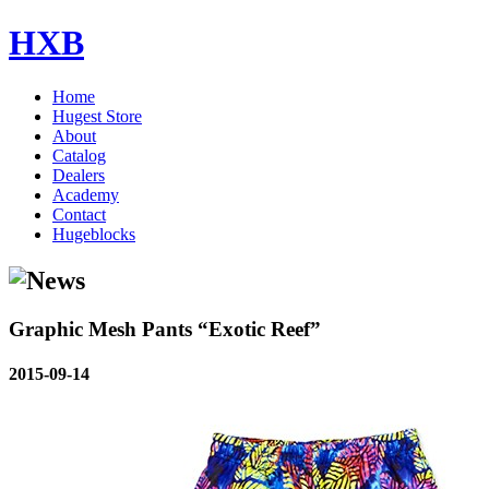
HXB
Home
Hugest Store
About
Catalog
Dealers
Academy
Contact
Hugeblocks
Graphic Mesh Pants “Exotic Reef”
2015-09-14