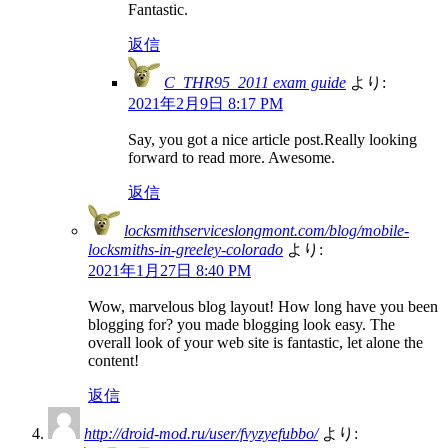
Fantastic.
返信
C_THR95_2011 exam guide
より:
2021年2月9日 8:17 PM
Say, you got a nice article post.Really looking
forward to read more. Awesome.
返信
locksmithserviceslongmont.com/blog/mobile-
locksmiths-in-greeley-colorado
より:
2021年1月27日 8:40 PM
Wow, marvelous blog layout! How long have you been
blogging for? you made blogging look easy. The
overall look of your web site is fantastic, let alone the
content!
返信
http://droid-mod.ru/user/fvyzyefubbo/
より: