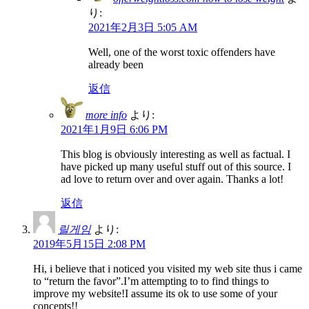
り:
2021年2月3日 5:05 AM
Well, one of the worst toxic offenders have
already been
返信
more info
より:
2021年1月9日 6:06 PM
This blog is obviously interesting as well as factual. I
have picked up many useful stuff out of this source. I
ad love to return over and over again. Thanks a lot!
返信
릴게임
より:
2019年5月15日 2:08 PM
Hi, i believe that i noticed you visited my web site thus i came
to “return the favor”.I’m attempting to to find things to
improve my website!I assume its ok to use some of your
concepts!!