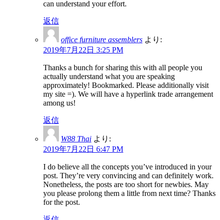
can understand your effort.
返信
office furniture assemblers
より:
2019年7月22日 3:25 PM
Thanks a bunch for sharing this with all people you
actually understand what you are speaking
approximately! Bookmarked. Please additionally visit
my site =). We will have a hyperlink trade arrangement
among us!
返信
W88 Thai
より:
2019年7月22日 6:47 PM
I do believe all the concepts you’ve introduced in your
post. They’re very convincing and can definitely work.
Nonetheless, the posts are too short for newbies. May
you please prolong them a little from next time? Thanks
for the post.
返信