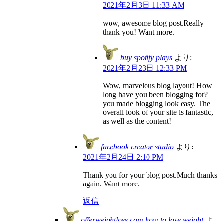
2021年2月3日 11:33 AM
wow, awesome blog post.Really
thank you! Want more.
buy spotify plays
より:
2021年2月23日 12:33 PM
Wow, marvelous blog layout! How
long have you been blogging for?
you made blogging look easy. The
overall look of your site is fantastic,
as well as the content!
facebook creator studio
より:
2021年2月24日 2:10 PM
Thank you for your blog post.Much thanks
again. Want more.
返信
offerweightloss.com how to lose weight
よ