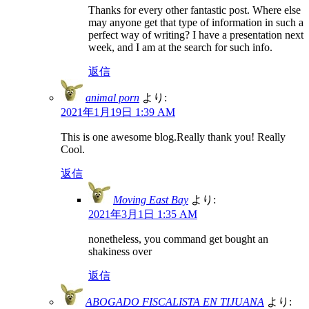
Thanks for every other fantastic post. Where else
may anyone get that type of information in such a
perfect way of writing? I have a presentation next
week, and I am at the search for such info.
返信
animal porn
より:
2021年1月19日 1:39 AM
This is one awesome blog.Really thank you! Really
Cool.
返信
Moving East Bay
より:
2021年3月1日 1:35 AM
nonetheless, you command get bought an
shakiness over
返信
ABOGADO FISCALISTA EN TIJUANA
より: