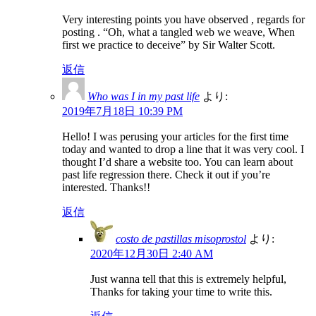
Very interesting points you have observed , regards for
posting . “Oh, what a tangled web we weave, When
first we practice to deceive” by Sir Walter Scott.
返信
Who was I in my past life
より:
2019年7月18日 10:39 PM
Hello! I was perusing your articles for the first time
today and wanted to drop a line that it was very cool. I
thought I’d share a website too. You can learn about
past life regression there. Check it out if you’re
interested. Thanks!!
返信
costo de pastillas misoprostol
より:
2020年12月30日 2:40 AM
Just wanna tell that this is extremely helpful,
Thanks for taking your time to write this.