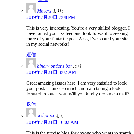
Movers
より:
2019年7月20日 7:08 PM
This is very interesting, You’re a very skilled blogger. I
have joined your rss feed and look forward to seeking
more of your fantastic post. Also, I’ve shared your site
in my social networks!
返信
binary options bot
より:
2019年7月21日 3:02 AM
Great amazing issues here. I am very satisfied to look
your post. Thanks so much and i am taking a look
forward to touch you. Will you kindly drop me a mail?
返信
แต่งงาน
より:
2019年7月21日 10:02 AM
This is the precise blog for anyone who wants to search