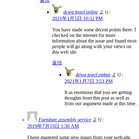
返信
dewa togel online
より:
2021年1月5日 10:32 PM
You have made some decent points there. I
checked on the internet for more
information about the issue and found most
people will go along with your views on
this web site.
返信
dewa togel online
より:
2021年1月7日 3:53 PM
It as enormous that you are getting
thoughts from this post as well as
from our argument made at this time.
Furniture assembly service
より:
2019年7月19日 1:30 AM
I have mastered some new issues from your web-site