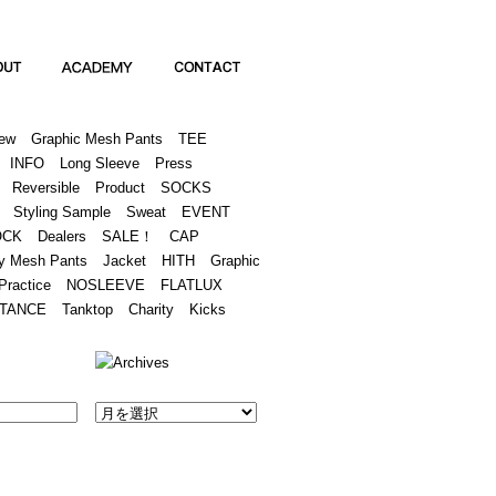
Academy
Contact
ew
Graphic Mesh Pants
TEE
INFO
Long Sleeve
Press
Reversible
Product
SOCKS
Styling Sample
Sweat
EVENT
OCK
Dealers
SALE！
CAP
y Mesh Pants
Jacket
HITH
Graphic
Practice
NOSLEEVE
FLATLUX
TANCE
Tanktop
Charity
Kicks