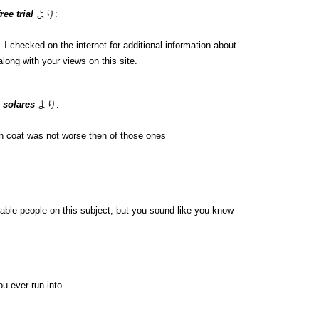
ee trial
より:
 checked on the internet for additional information about
long with your views on this site.
 solares
より:
h coat was not worse then of those ones
eable people on this subject, but you sound like you know
u ever run into