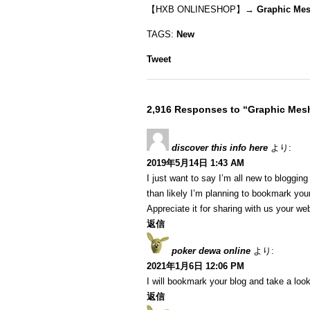
【HXB ONLINESHOP】→
Graphic Mes
TAGS:
New
Tweet
2,916 Responses to “Graphic Mesh
discover this info here
より:
2019年5月14日 1:43 AM
I just want to say I’m all new to blogging
than likely I’m planning to bookmark your
Appreciate it for sharing with us your we
返信
poker dewa online
より:
2021年1月6日 12:06 PM
I will bookmark your blog and take a look
返信