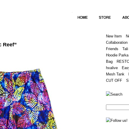
Home
Hugest
About
Store
New Item
N
Collaboration
c Reef”
Friends
Tali
Hoodie Parka
Bag
REST
hxalive
Eas
Mesh Tank
CUT OFF
S