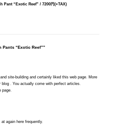
h Pant “Exotic Reef” / 7200円(+TAX)
 Pants “Exotic Reef””
 and site-building and certainly liked this web page. More
 blog . You actually come with perfect articles.
b page.
 at again here frequently.