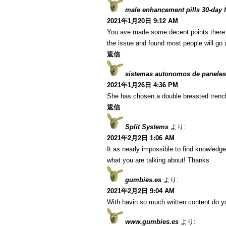
male enhancement pills 30-day fr
2021年1月20日 9:12 AM
You ave made some decent points there. I
the issue and found most people will go a
返信
sistemas autonomos de paneles
2021年1月26日 4:36 PM
She has chosen a double breasted trenc
返信
Split Systems
より:
2021年2月2日 1:06 AM
It as nearly impossible to find knowledg
what you are talking about! Thanks
gumbies.es
より:
2021年2月2日 9:04 AM
With havin so much written content do yo
www.gumbies.es
より: