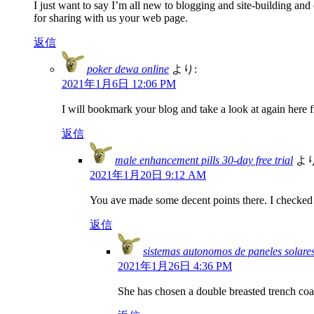
I just want to say I’m all new to blogging and site-building and
for sharing with us your web page.
返信
poker dewa online
より:
2021年1月6日 12:06 PM
I will bookmark your blog and take a look at again here f
返信
male enhancement pills 30-day free trial
より
2021年1月20日 9:12 AM
You ave made some decent points there. I checked o
返信
sistemas autonomos de paneles solare
2021年1月26日 4:36 PM
She has chosen a double breasted trench coa