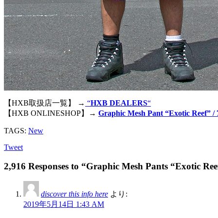
【HXB取扱店一覧】 →
“
HXB DEALERS
“
【HXB ONLINESHOP】→
Graphic Mesh Pant “Exotic Reef” 
TAGS:
New
Tweet
2,916 Responses to “Graphic Mesh Pants “Exotic Ree
discover this info here
より:
2019年5月14日 1:43 AM