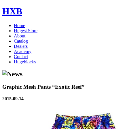
HXB
Home
Hugest Store
About
Catalog
Dealers
Academy
Contact
Hugeblocks
Graphic Mesh Pants “Exotic Reef”
2015-09-14