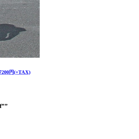
/ 7200円(+TAX)
f””