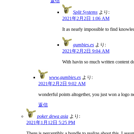
返信
Split Systems
より:
2021年2月2日 1:06 AM
It as nearly impossible to find knowl
gumbies.es
より:
2021年2月2日 9:04 AM
With havin so much written content do
www.gumbies.es
より:
2021年2月2日 9:02 AM
wonderful points altogether, you just won a logo
返信
poker dewa asia
より:
2021年1月12日 5:25 PM
There is perceptibly a bundle to realize about this. I ass