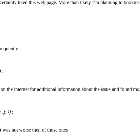
 certainly liked this web page. More than likely I’m planning to bookmar
requently.
:
n the internet for additional information about the issue and found mos
s
より:
t was not worse then of those ones