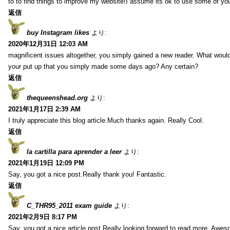
to to find things to improve my website!I assume its ok to use some of yo
返信
buy Instagram likes
より:
2020年12月31日 12:03 AM
magnificent issues altogether, you simply gained a new reader. What wo
your put up that you simply made some days ago? Any certain?
返信
thequeenshead.org
より:
2021年1月17日 2:39 AM
I truly appreciate this blog article.Much thanks again. Really Cool.
返信
la cartilla para aprender a leer
より:
2021年1月19日 12:09 PM
Say, you got a nice post.Really thank you! Fantastic.
返信
C_THR95_2011 exam guide
より:
2021年2月9日 8:17 PM
Say, you got a nice article post.Really looking forward to read more. Awe