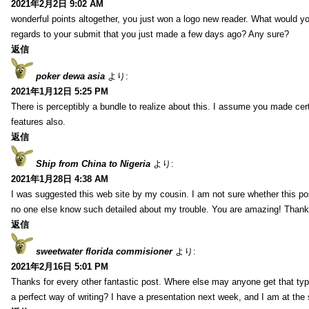
2021年2月2日 9:02 AM
wonderful points altogether, you just won a logo new reader. What would 
regards to your submit that you just made a few days ago? Any sure?
返信
poker dewa asia
より:
2021年1月12日 5:25 PM
There is perceptibly a bundle to realize about this. I assume you made cer
features also.
返信
Ship from China to Nigeria
より:
2021年1月28日 4:38 AM
I was suggested this web site by my cousin. I am not sure whether this pos
no one else know such detailed about my trouble. You are amazing! Thank
返信
sweetwater florida commisioner
より:
2021年2月16日 5:01 PM
Thanks for every other fantastic post. Where else may anyone get that typ
a perfect way of writing? I have a presentation next week, and I am at the 