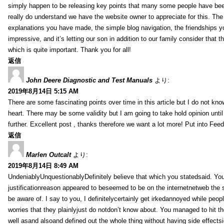
simply happen to be releasing key points that many some people have been
really do understand we have the website owner to appreciate for this. Th
explanations you have made, the simple blog navigation, the friendships you h
impressive, and it’s letting our son in addition to our family consider that th
which is quite important. Thank you for all!
返信
John Deere Diagnostic and Test Manuals
より:
2019年8月14日 5:15 AM
There are some fascinating points over time in this article but I do not know
heart. There may be some validity but I am going to take hold opinion until I
further. Excellent post , thanks therefore we want a lot more! Put into Feed
返信
Marlen Outcalt
より:
2019年8月14日 8:49 AM
UndeniablyUnquestionablyDefinitely believe that which you statedsaid. You
justificationreason appeared to beseemed to be on the internetnetweb the s
be aware of. I say to you, I definitelycertainly get irkedannoyed while peop
worries that they plainlyjust do notdon’t know about. You managed to hit th
well asand alsoand defined out the whole thing without having side effectsi