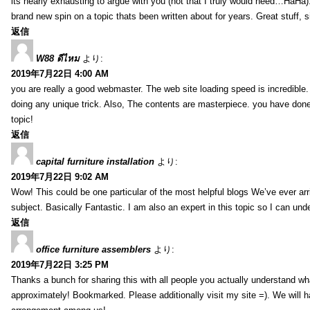
its nearly exhausting to argue with you (not that I truly would need…HaHa).
brand new spin on a topic thats been written about for years. Great stuff, s
返信
W88 ดีไหม
より:
2019年7月22日 4:00 AM
you are really a good webmaster. The web site loading speed is incredible.
doing any unique trick. Also, The contents are masterpiece. you have done 
topic!
返信
capital furniture installation
より:
2019年7月22日 9:02 AM
Wow! This could be one particular of the most helpful blogs We’ve ever arr
subject. Basically Fantastic. I am also an expert in this topic so I can unde
返信
office furniture assemblers
より:
2019年7月22日 3:25 PM
Thanks a bunch for sharing this with all people you actually understand w
approximately! Bookmarked. Please additionally visit my site =). We will h