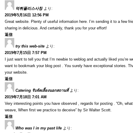
먹튀폴리스사칭
より:
2019年5月16日 12:56 PM
Great website. Plenty of useful information here. I’m sending it to a few fri
sharing in delicious. And certainly, thank you for your effort!
返信
try this web-site
より:
2019年7月15日 7:57 PM
I just want to tell you that I’m newbie to weblog and actually liked you’re we
want to bookmark your blog post . You surely have exceptional stories. Tha
your website.
返信
Catering รับจัดเลี้ยงนอกสถานที่
より:
2019年7月18日 7:01 AM
Very interesting points you have observed , regards for posting . “Oh, wha
weave, When first we practice to deceive” by Sir Walter Scott.
返信
Who was I in my past life
より: