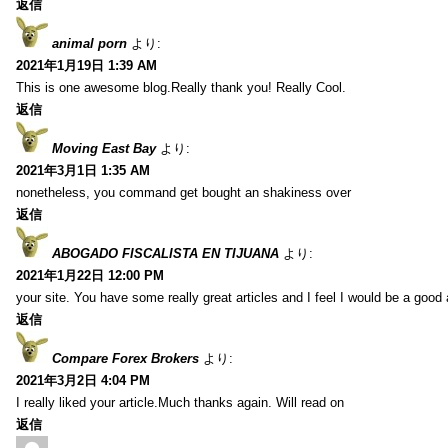
返信
animal porn
より:
2021年1月19日 1:39 AM
This is one awesome blog.Really thank you! Really Cool.
返信
Moving East Bay
より:
2021年3月1日 1:35 AM
nonetheless, you command get bought an shakiness over
返信
ABOGADO FISCALISTA EN TIJUANA
より:
2021年1月22日 12:00 PM
your site. You have some really great articles and I feel I would be a good 
返信
Compare Forex Brokers
より:
2021年3月2日 4:04 PM
I really liked your article.Much thanks again. Will read on
返信