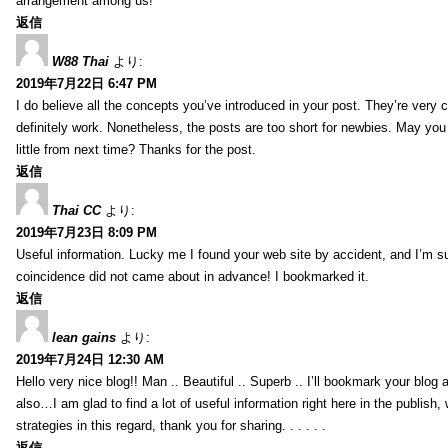
arrangement among us!
返信
W88 Thai
より:
2019年7月22日 6:47 PM
I do believe all the concepts you’ve introduced in your post. They’re very
definitely work. Nonetheless, the posts are too short for newbies. May yo
little from next time? Thanks for the post.
返信
Thai CC
より:
2019年7月23日 8:09 PM
Useful information. Lucky me I found your web site by accident, and I’m s
coincidence did not came about in advance! I bookmarked it.
返信
lean gains
より:
2019年7月24日 12:30 AM
Hello very nice blog!! Man .. Beautiful .. Superb .. I’ll bookmark your blog
also…I am glad to find a lot of useful information right here in the publish
strategies in this regard, thank you for sharing. . . . . .
返信