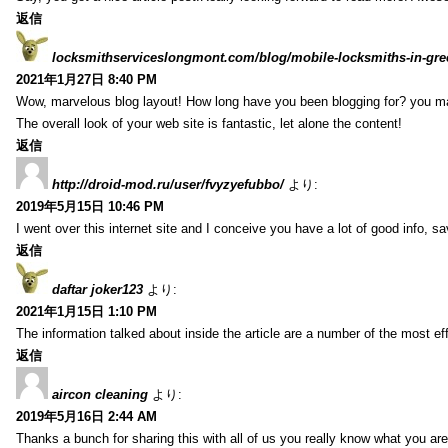
返信
locksmithserviceslongmont.com/blog/mobile-locksmiths-in-gre
2021年1月27日 8:40 PM
Wow, marvelous blog layout! How long have you been blogging for? you m
The overall look of your web site is fantastic, let alone the content!
返信
http://droid-mod.ru/user/fvyzyefubbo/
より:
2019年5月15日 10:46 PM
I went over this internet site and I conceive you have a lot of good info, sav
返信
daftar joker123
より:
2021年1月15日 1:10 PM
The information talked about inside the article are a number of the most ef
返信
aircon cleaning
より:
2019年5月16日 2:44 AM
Thanks a bunch for sharing this with all of us you really know what you are