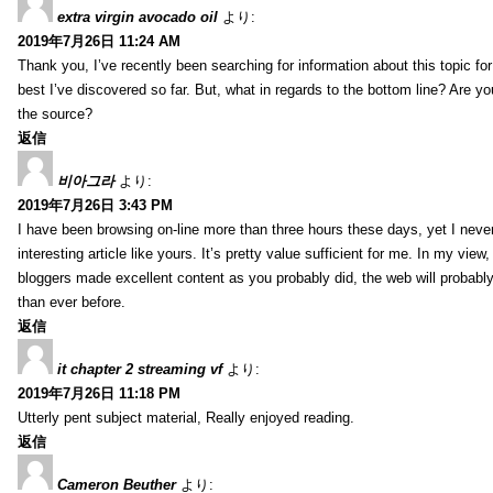
extra virgin avocado oil
より:
2019年7月26日 11:24 AM
Thank you, I’ve recently been searching for information about this topic fo
best I’ve discovered so far. But, what in regards to the bottom line? Are y
the source?
返信
비아그라
より:
2019年7月26日 3:43 PM
I have been browsing on-line more than three hours these days, yet I neve
interesting article like yours. It’s pretty value sufficient for me. In my view
bloggers made excellent content as you probably did, the web will probabl
than ever before.
返信
it chapter 2 streaming vf
より:
2019年7月26日 11:18 PM
Utterly pent subject material, Really enjoyed reading.
返信
Cameron Beuther
より: