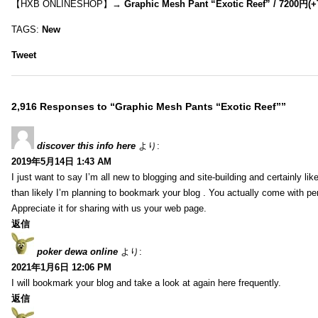
【HXB ONLINESHOP】→
Graphic Mesh Pant “Exotic Reef” / 7200円(
TAGS:
New
Tweet
2,916 Responses to “Graphic Mesh Pants “Exotic Reef””
discover this info here
より:
2019年5月14日 1:43 AM
I just want to say I’m all new to blogging and site-building and certainly li
than likely I’m planning to bookmark your blog . You actually come with per
Appreciate it for sharing with us your web page.
返信
poker dewa online
より:
2021年1月6日 12:06 PM
I will bookmark your blog and take a look at again here frequently.
返信