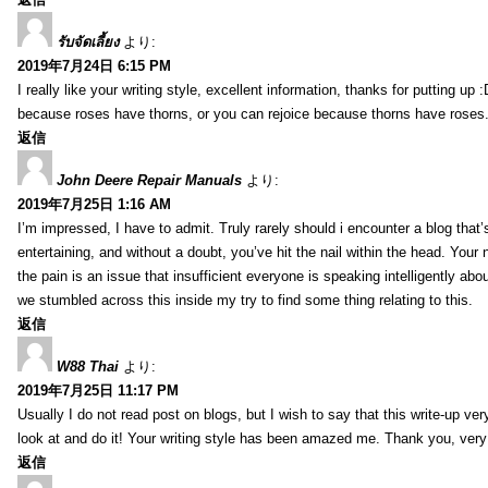
รับจัดเลี้ยง
より:
2019年7月24日 6:15 PM
I really like your writing style, excellent information, thanks for putting up
because roses have thorns, or you can rejoice because thorns have roses.
返信
John Deere Repair Manuals
より:
2019年7月25日 1:16 AM
I’m impressed, I have to admit. Truly rarely should i encounter a blog that
entertaining, and without a doubt, you’ve hit the nail within the head. Your 
the pain is an issue that insufficient everyone is speaking intelligently abo
we stumbled across this inside my try to find some thing relating to this.
返信
W88 Thai
より:
2019年7月25日 11:17 PM
Usually I do not read post on blogs, but I wish to say that this write-up ve
look at and do it! Your writing style has been amazed me. Thank you, very
返信