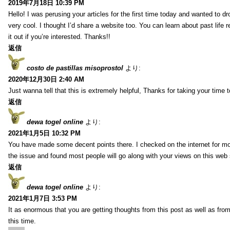
2019年7月18日 10:39 PM
Hello! I was perusing your articles for the first time today and wanted to dro
very cool. I thought I’d share a website too. You can learn about past life 
it out if you’re interested. Thanks!!
返信
costo de pastillas misoprostol
より:
2020年12月30日 2:40 AM
Just wanna tell that this is extremely helpful, Thanks for taking your time to
返信
dewa togel online
より:
2021年1月5日 10:32 PM
You have made some decent points there. I checked on the internet for mo
the issue and found most people will go along with your views on this web 
返信
dewa togel online
より:
2021年1月7日 3:53 PM
It as enormous that you are getting thoughts from this post as well as fr
this time.