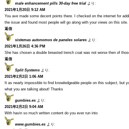
male enhancement pills 30-day free trial
より:
2021年1月20日 9:12 AM
You ave made some decent points there. I checked on the internet for addi
the issue and found most people will go along with your views on this site.
返信
sistemas autonomos de paneles solares
より:
2021年1月26日 4:36 PM
She has chosen a double breasted trench coat was not worse then of tho
返信
Split Systems
より:
2021年2月2日 1:06 AM
It as nearly impossible to find knowledgeable people on this subject, but 
what you are talking about! Thanks
gumbies.es
より:
2021年2月2日 9:04 AM
With havin so much written content do you ever run into
www.gumbies.es
より: