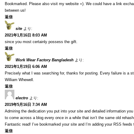
Bookmarked. Please also visit my website =). We could have a link exch
between us!
返信
site
より:
2021年1月16日 8:03 AM
since you most certainly possess the gift.
返信
Work Wear Factory Bangladesh
より:
2021年1月19日 6:06 AM
Precisely what I was searching for, thanks for posting. Every failure is a 
William Whewell.
返信
electro
より:
2019年5月16日 7:34 AM
Admiring the dedication you put into your site and detailed information yo
to come across a blog every once in a while that isn’t the same old rehash
Fantastic read! I’ve bookmarked your site and I’m adding your RSS feeds
返信