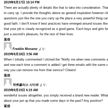
2019年8月17日 10:14 PM
There are actually plenty of details like that to take into consideration. Tha
to carry up. I provide the thoughts above as general inspiration however cle
questions just like the one you carry up the place a very powerful thing ca
good faith. I don?t know if best practices have emerged around issues like 
that your job is clearly recognized as a good game. Each boys and girls fe
just a second’s pleasure, for the rest of their lives.
返信
Freddie Monarez
より:
2019年8月18日 3:56 AM
When I initially commented I clicked the “Notify me when new comments 
and now each time a comment is added I get three emails with the same 
way you can remove me from that service? Cheers!
返信
먹튀폴리스 사이트
より:
2019年8月19日 6:19 AM
wonderful issues altogether, you simply received a brand new reader. Wha
about your put up that you made some days in the past? Any positive?
返信