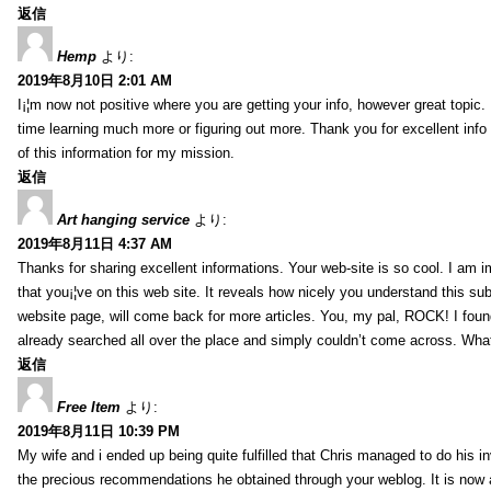
返信
Hemp
より:
2019年8月10日 2:01 AM
I¡¦m now not positive where you are getting your info, however great topic
time learning much more or figuring out more. Thank you for excellent info 
of this information for my mission.
返信
Art hanging service
より:
2019年8月11日 4:37 AM
Thanks for sharing excellent informations. Your web-site is so cool. I am 
that you¡¦ve on this web site. It reveals how nicely you understand this s
website page, will come back for more articles. You, my pal, ROCK! I found
already searched all over the place and simply couldn’t come across. What
返信
Free Item
より:
2019年8月11日 10:39 PM
My wife and i ended up being quite fulfilled that Chris managed to do his i
the precious recommendations he obtained through your weblog. It is now 