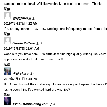
cancould take a signal. Will likelyprobably be back to get more. Thanks
返信
릴게임야마토
より:
2019年8月17日 4:22 AM
You are my intake , I have few web logs and infrequently run out from to b
返信
Dannie Rolfson
より:
2019年8月17日 11:04 AM
Good site you have here.. It’s difficult to find high quality writing like your
appreciate individuals like you! Take care!!
返信
우리 카지노
より:
2019年8月17日 8:44 PM
Hi! Do you know if they make any plugins to safeguard against hackers? I
losing everything I’ve worked hard on. Any tips?
返信
1sthoustonpainting.com
より: