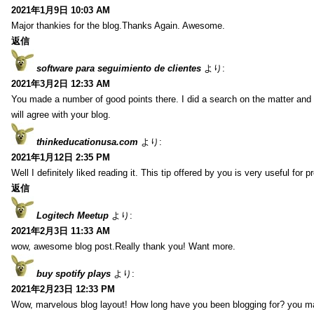
2021年1月9日 10:03 AM
Major thankies for the blog.Thanks Again. Awesome.
返信
software para seguimiento de clientes
より:
2021年3月2日 12:33 AM
You made a number of good points there. I did a search on the matter and 
will agree with your blog.
thinkeducationusa.com
より:
2021年1月12日 2:35 PM
Well I definitely liked reading it. This tip offered by you is very useful for p
返信
Logitech Meetup
より:
2021年2月3日 11:33 AM
wow, awesome blog post.Really thank you! Want more.
buy spotify plays
より:
2021年2月23日 12:33 PM
Wow, marvelous blog layout! How long have you been blogging for? you m