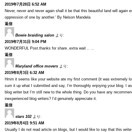
2019年7月28日 6:52 AM
Never, never and never again shall it be that this beautiful land will again 
oppression of one by another.’ By Nelson Mandela
返信
Bowie braiding salon
より:
2019年7月31日 9:04 PM
WONDERFUL Post.thanks for share..extra wait .. …
返信
Maryland office movers
より:
2019年8月3日 6:32 AM
Hmm it seems like your website ate my first comment (it was extremely long
sum it up what I submitted and say, I’m thoroughly enjoying your blog. I as
blog writer but I’m still new to the whole thing. Do you have any recommen
inexperienced blog writers? I’d genuinely appreciate it.
返信
stars 102
より:
2019年8月4日 9:51 AM
Usually I do not read article on blogs, but I would like to say that this wri