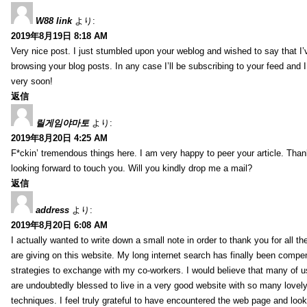
W88 link
より:
2019年8月19日 8:18 AM
Very nice post. I just stumbled upon your weblog and wished to say that I’
browsing your blog posts. In any case I’ll be subscribing to your feed and 
very soon!
返信
릴게임야마토
より:
2019年8月20日 4:25 AM
F*ckin’ tremendous things here. I am very happy to peer your article. Than
looking forward to touch you. Will you kindly drop me a mail?
返信
address
より:
2019年8月20日 6:08 AM
I actually wanted to write down a small note in order to thank you for all 
are giving on this website. My long internet search has finally been compe
strategies to exchange with my co-workers. I would believe that many of us 
are undoubtedly blessed to live in a very good website with so many lovely 
techniques. I feel truly grateful to have encountered the web page and loo