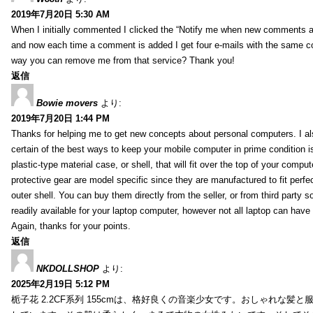
2019年7月20日 5:30 AM
When I initially commented I clicked the “Notify me when new comments 
and now each time a comment is added I get four e-mails with the same c
way you can remove me from that service? Thank you!
返信
Bowie movers
より:
2019年7月20日 1:44 PM
Thanks for helping me to get new concepts about personal computers. I als
certain of the best ways to keep your mobile computer in prime condition i
plastic-type material case, or shell, that will fit over the top of your compu
protective gear are model specific since they are manufactured to fit perfe
outer shell. You can buy them directly from the seller, or from third party s
readily available for your laptop computer, however not all laptop can have
Again, thanks for your points.
返信
NKDOLLSHOP
より:
2025年2月19日 5:12 PM
栀子花 2.2CF系列 155cmは、格好良くの音楽少女です。おしゃれな髪