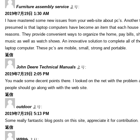
Furniture assembly service
より:
2019年7月19日 1:30 AM
I have mastered some new issues from your web-site about pc’s. Another t
presumed is that laptop computers have become an item that each house
reasons. They provide convenient ways to organize the home, pay bills, s
music as well as watch shows. An innovative solution to complete all of t
laptop computer. These pc’s are mobile, small, strong and portable.
返信
John Deere Technical Manuals
より:
2019年7月19日 2:05 PM
You made some decent points there. I looked on the net with the problem 
people should go along with with the web site.
返信
outdoor
より:
2019年7月19日 5:13 PM
Some really fantastic blog posts on this site, appreciate it for contribution.
返信
W88th
より: