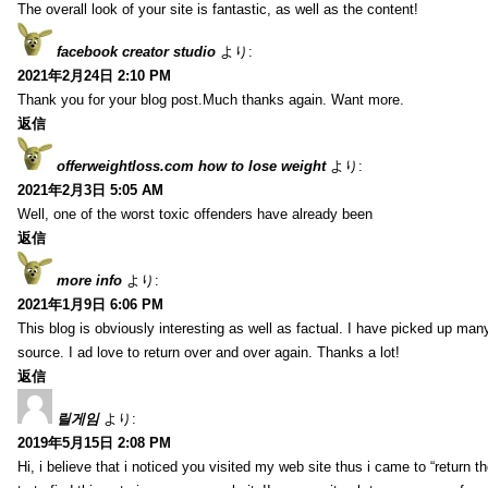
The overall look of your site is fantastic, as well as the content!
facebook creator studio
より:
2021年2月24日 2:10 PM
Thank you for your blog post.Much thanks again. Want more.
返信
offerweightloss.com how to lose weight
より:
2021年2月3日 5:05 AM
Well, one of the worst toxic offenders have already been
返信
more info
より:
2021年1月9日 6:06 PM
This blog is obviously interesting as well as factual. I have picked up many 
source. I ad love to return over and over again. Thanks a lot!
返信
릴게임
より:
2019年5月15日 2:08 PM
Hi, i believe that i noticed you visited my web site thus i came to “return t