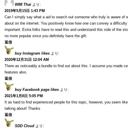
W88 Thai
より:
2019年5月15日 1:43 PM
Can I simply say what a aid to search out someone who truly is aware of w
about on the internet. You positively know how one can convey a difficulty
important. Extra folks have to read this and understand this side of the sto
no more popular since you definitely have the gift.
返信
buy Instagram likes
より:
2020年12月31日 12:04 AM
There as noticeably a bundle to find out about this. I assume you made cert
features also.
返信
buy Facebook page likes
より:
2021年1月8日 5:05 PM
It as hard to find experienced people for this topic, however, you seem li
talking about! Thanks
返信
SDD Cloud
より: