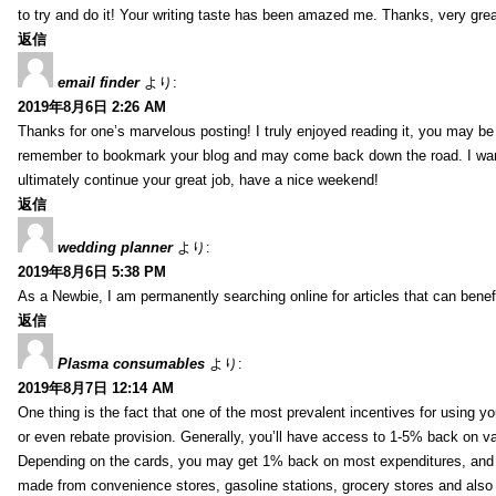
to try and do it! Your writing taste has been amazed me. Thanks, very great
返信
email finder
より:
2019年8月6日 2:26 AM
Thanks for one’s marvelous posting! I truly enjoyed reading it, you may be a
remember to bookmark your blog and may come back down the road. I wan
ultimately continue your great job, have a nice weekend!
返信
wedding planner
より:
2019年8月6日 5:38 PM
As a Newbie, I am permanently searching online for articles that can bene
返信
Plasma consumables
より:
2019年8月7日 12:14 AM
One thing is the fact that one of the most prevalent incentives for using y
or even rebate provision. Generally, you’ll have access to 1-5% back on v
Depending on the cards, you may get 1% back on most expenditures, and 
made from convenience stores, gasoline stations, grocery stores and als