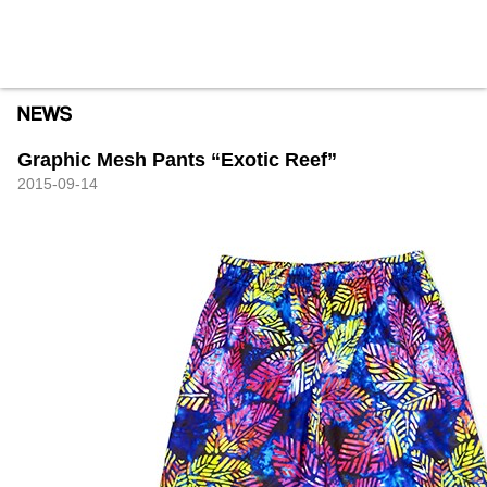
HXB
Home
Hugest
About
Academy
Contact
Store
Graphic Mesh Pants “Exotic Reef”
2015-09-14