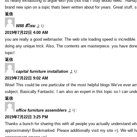
its nearly exhausting to argue with you (not that I truly would need…HaHa).
brand new spin on a topic thats been written about for years. Great stuff, s
返信
W88 ดีไหม
より:
2019年7月22日 4:00 AM
you are really a good webmaster. The web site loading speed is incredible.
doing any unique trick. Also, The contents are masterpiece. you have done 
topic!
返信
capital furniture installation
より:
2019年7月22日 9:02 AM
Wow! This could be one particular of the most helpful blogs We’ve ever arr
subject. Basically Fantastic. I am also an expert in this topic so I can unde
返信
office furniture assemblers
より:
2019年7月22日 3:25 PM
Thanks a bunch for sharing this with all people you actually understand w
approximately! Bookmarked. Please additionally visit my site =). We will h