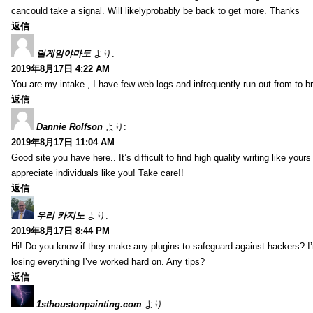
cancould take a signal. Will likelyprobably be back to get more. Thanks
返信
릴게임야마토
より:
2019年8月17日 4:22 AM
You are my intake , I have few web logs and infrequently run out from to b
返信
Dannie Rolfson
より:
2019年8月17日 11:04 AM
Good site you have here.. It’s difficult to find high quality writing like your
appreciate individuals like you! Take care!!
返信
우리 카지노
より:
2019年8月17日 8:44 PM
Hi! Do you know if they make any plugins to safeguard against hackers? I
losing everything I’ve worked hard on. Any tips?
返信
1sthoustonpainting.com
より: