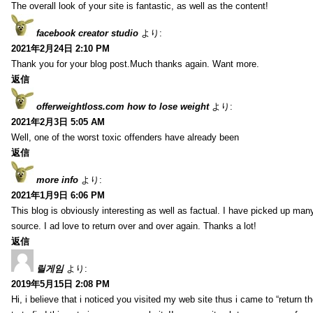
The overall look of your site is fantastic, as well as the content!
facebook creator studio
より:
2021年2月24日 2:10 PM
Thank you for your blog post.Much thanks again. Want more.
返信
offerweightloss.com how to lose weight
より:
2021年2月3日 5:05 AM
Well, one of the worst toxic offenders have already been
返信
more info
より:
2021年1月9日 6:06 PM
This blog is obviously interesting as well as factual. I have picked up many 
source. I ad love to return over and over again. Thanks a lot!
返信
릴게임
より:
2019年5月15日 2:08 PM
Hi, i believe that i noticed you visited my web site thus i came to “return t