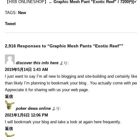
【HXB ONLINESHOP】→
Graphic Mesh Pant “Exotic Reef” / 7200円(
TAGS:
New
Tweet
2,916 Responses to “Graphic Mesh Pants “Exotic Reef””
discover this info here
より:
2019年5月14日 1:43 AM
I just want to say I’m all new to blogging and site-building and certainly li
than likely I’m planning to bookmark your blog . You actually come with per
Appreciate it for sharing with us your web page.
返信
poker dewa online
より:
2021年1月6日 12:06 PM
I will bookmark your blog and take a look at again here frequently.
返信