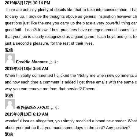
2019年8月17日 10:14 PM
There are actually plenty of details like that to take into consideration. Tha
to carry up. I provide the thoughts above as general inspiration however cle
questions just like the one you carry up the place a very powerful thing ca
good faith. I don?t know if best practices have emerged around issues like 
that your job is clearly recognized as a good game. Each boys and girls fe
just a second’s pleasure, for the rest of their lives.
返信
Freddie Monarez
より:
2019年8月18日 3:56 AM
When I initially commented I clicked the “Notify me when new comments 
and now each time a comment is added I get three emails with the same 
way you can remove me from that service? Cheers!
返信
먹튀폴리스 사이트
より:
2019年8月19日 6:19 AM
wonderful issues altogether, you simply received a brand new reader. Wha
about your put up that you made some days in the past? Any positive?
返信