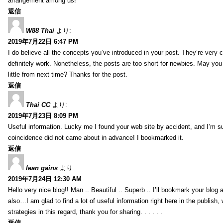
arrangement among us!
返信
W88 Thai
より:
2019年7月22日 6:47 PM
I do believe all the concepts you’ve introduced in your post. They’re very
definitely work. Nonetheless, the posts are too short for newbies. May yo
little from next time? Thanks for the post.
返信
Thai CC
より:
2019年7月23日 8:09 PM
Useful information. Lucky me I found your web site by accident, and I’m s
coincidence did not came about in advance! I bookmarked it.
返信
lean gains
より:
2019年7月24日 12:30 AM
Hello very nice blog!! Man .. Beautiful .. Superb .. I’ll bookmark your blog
also…I am glad to find a lot of useful information right here in the publish
strategies in this regard, thank you for sharing. . . . . .
返信