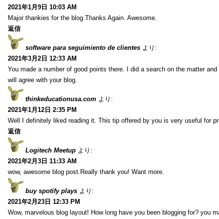
2021年1月9日 10:03 AM
Major thankies for the blog.Thanks Again. Awesome.
返信
software para seguimiento de clientes
より:
2021年3月2日 12:33 AM
You made a number of good points there. I did a search on the matter and 
will agree with your blog.
thinkeducationusa.com
より:
2021年1月12日 2:35 PM
Well I definitely liked reading it. This tip offered by you is very useful for p
返信
Logitech Meetup
より:
2021年2月3日 11:33 AM
wow, awesome blog post.Really thank you! Want more.
buy spotify plays
より:
2021年2月23日 12:33 PM
Wow, marvelous blog layout! How long have you been blogging for? you m