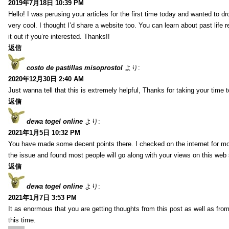
2019年7月18日 10:39 PM
Hello! I was perusing your articles for the first time today and wanted to dro
very cool. I thought I’d share a website too. You can learn about past life 
it out if you’re interested. Thanks!!
返信
costo de pastillas misoprostol
より:
2020年12月30日 2:40 AM
Just wanna tell that this is extremely helpful, Thanks for taking your time to
返信
dewa togel online
より:
2021年1月5日 10:32 PM
You have made some decent points there. I checked on the internet for mo
the issue and found most people will go along with your views on this web 
返信
dewa togel online
より:
2021年1月7日 3:53 PM
It as enormous that you are getting thoughts from this post as well as fr
this time.