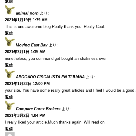
返信
animal porn
より:
2021年1月19日 1:39 AM
This is one awesome blog.Really thank you! Really Cool.
返信
Moving East Bay
より:
2021年3月1日 1:35 AM
nonetheless, you command get bought an shakiness over
返信
ABOGADO FISCALISTA EN TIJUANA
より:
2021年1月22日 12:00 PM
your site. You have some really great articles and I feel I would be a good 
返信
Compare Forex Brokers
より:
2021年3月2日 4:04 PM
I really liked your article.Much thanks again. Will read on
返信