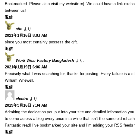
Bookmarked. Please also visit my website =). We could have a link exch
between us!
返信
site
より:
2021年1月16日 8:03 AM
since you most certainly possess the gift.
返信
Work Wear Factory Bangladesh
より:
2021年1月19日 6:06 AM
Precisely what I was searching for, thanks for posting. Every failure is a 
William Whewell.
返信
electro
より:
2019年5月16日 7:34 AM
Admiring the dedication you put into your site and detailed information yo
to come across a blog every once in a while that isn’t the same old rehash
Fantastic read! I’ve bookmarked your site and I’m adding your RSS feeds
返信