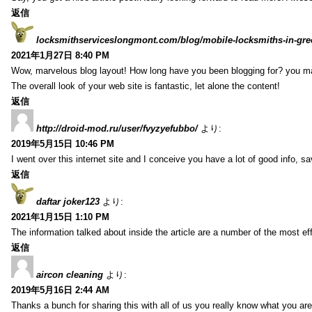
返信
locksmithserviceslongmont.com/blog/mobile-locksmiths-in-gre
2021年1月27日 8:40 PM
Wow, marvelous blog layout! How long have you been blogging for? you m
The overall look of your web site is fantastic, let alone the content!
返信
http://droid-mod.ru/user/fvyzyefubbo/
より:
2019年5月15日 10:46 PM
I went over this internet site and I conceive you have a lot of good info, sav
返信
daftar joker123
より:
2021年1月15日 1:10 PM
The information talked about inside the article are a number of the most ef
返信
aircon cleaning
より:
2019年5月16日 2:44 AM
Thanks a bunch for sharing this with all of us you really know what you are