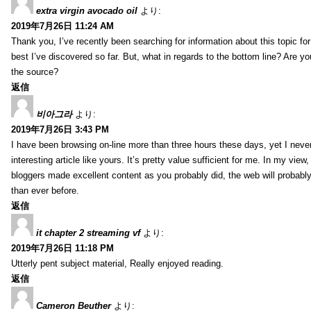
extra virgin avocado oil
より:
2019年7月26日 11:24 AM
Thank you, I’ve recently been searching for information about this topic fo
best I’ve discovered so far. But, what in regards to the bottom line? Are y
the source?
返信
비아그라
より:
2019年7月26日 3:43 PM
I have been browsing on-line more than three hours these days, yet I neve
interesting article like yours. It’s pretty value sufficient for me. In my view
bloggers made excellent content as you probably did, the web will probabl
than ever before.
返信
it chapter 2 streaming vf
より:
2019年7月26日 11:18 PM
Utterly pent subject material, Really enjoyed reading.
返信
Cameron Beuther
より: