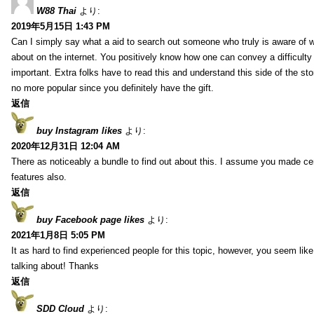
W88 Thai
より:
2019年5月15日 1:43 PM
Can I simply say what a aid to search out someone who truly is aware of w
about on the internet. You positively know how one can convey a difficulty
important. Extra folks have to read this and understand this side of the sto
no more popular since you definitely have the gift.
返信
buy Instagram likes
より:
2020年12月31日 12:04 AM
There as noticeably a bundle to find out about this. I assume you made cert
features also.
返信
buy Facebook page likes
より:
2021年1月8日 5:05 PM
It as hard to find experienced people for this topic, however, you seem li
talking about! Thanks
返信
SDD Cloud
より: