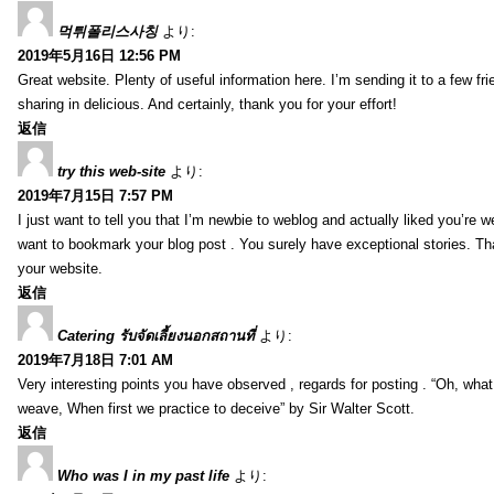
먹튀폴리스사칭
より:
2019年5月16日 12:56 PM
Great website. Plenty of useful information here. I’m sending it to a few fri
sharing in delicious. And certainly, thank you for your effort!
返信
try this web-site
より:
2019年7月15日 7:57 PM
I just want to tell you that I’m newbie to weblog and actually liked you’re we
want to bookmark your blog post . You surely have exceptional stories. Tha
your website.
返信
Catering รับจัดเลี้ยงนอกสถานที่
より:
2019年7月18日 7:01 AM
Very interesting points you have observed , regards for posting . “Oh, wha
weave, When first we practice to deceive” by Sir Walter Scott.
返信
Who was I in my past life
より: