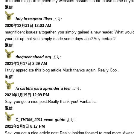
to to find things to improve my website!I assume its ok to use some of yo
返信
buy Instagram likes
より:
2020年12月31日 12:03 AM
magnificent issues altogether, you simply gained a new reader. What wo
your put up that you simply made some days ago? Any certain?
返信
thequeenshead.org
より:
2021年1月17日 2:39 AM
I truly appreciate this blog article.Much thanks again. Really Cool.
返信
la cartilla para aprender a leer
より:
2021年1月19日 12:09 PM
Say, you got a nice post.Really thank you! Fantastic.
返信
C_THR95_2011 exam guide
より:
2021年2月9日 8:17 PM
Say, you got a nice article post.Really looking forward to read more. Awe