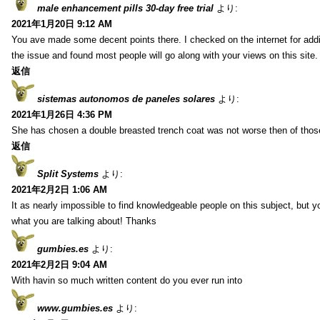
male enhancement pills 30-day free trial
より:
2021年1月20日 9:12 AM
You ave made some decent points there. I checked on the internet for addi
the issue and found most people will go along with your views on this site.
返信
sistemas autonomos de paneles solares
より:
2021年1月26日 4:36 PM
She has chosen a double breasted trench coat was not worse then of tho
返信
Split Systems
より:
2021年2月2日 1:06 AM
It as nearly impossible to find knowledgeable people on this subject, but 
what you are talking about! Thanks
gumbies.es
より:
2021年2月2日 9:04 AM
With havin so much written content do you ever run into
www.gumbies.es
より: