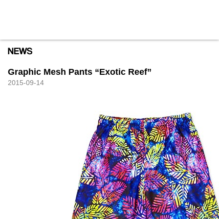
HXB
Home
Hugest
About
Academy
Contact
Store
Graphic Mesh Pants “Exotic Reef”
2015-09-14