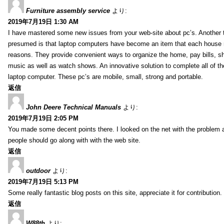
Furniture assembly service
より:
2019年7月19日 1:30 AM
I have mastered some new issues from your web-site about pc’s. Another t
presumed is that laptop computers have become an item that each house
reasons. They provide convenient ways to organize the home, pay bills, s
music as well as watch shows. An innovative solution to complete all of t
laptop computer. These pc’s are mobile, small, strong and portable.
返信
John Deere Technical Manuals
より:
2019年7月19日 2:05 PM
You made some decent points there. I looked on the net with the problem 
people should go along with with the web site.
返信
outdoor
より:
2019年7月19日 5:13 PM
Some really fantastic blog posts on this site, appreciate it for contribution.
返信
W88th
より: