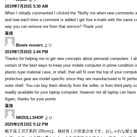
2019年7月20日 5:30 AM
When I initially commented I clicked the “Notify me when new comments 
and now each time a comment is added I get four e-mails with the same c
way you can remove me from that service? Thank you!
返信
Bowie movers
より:
2019年7月20日 1:44 PM
Thanks for helping me to get new concepts about personal computers. I als
certain of the best ways to keep your mobile computer in prime condition i
plastic-type material case, or shell, that will fit over the top of your compu
protective gear are model specific since they are manufactured to fit perfe
outer shell. You can buy them directly from the seller, or from third party s
readily available for your laptop computer, however not all laptop can have
Again, thanks for your points.
返信
NKDOLLSHOP
より:
2025年2月19日 5:12 PM
栀子花 2.2CF系列 155cmは、格好良くの音楽少女です。おしゃれな髪