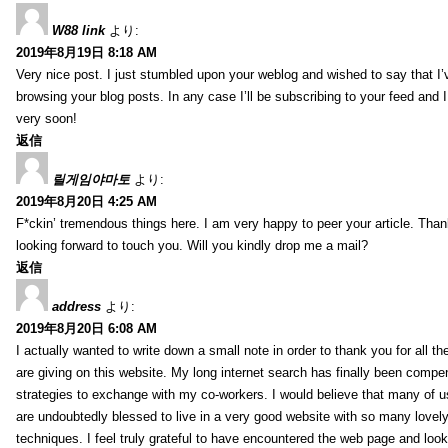
W88 link
より:
2019年8月19日 8:18 AM
Very nice post. I just stumbled upon your weblog and wished to say that I’
browsing your blog posts. In any case I’ll be subscribing to your feed and 
very soon!
返信
릴게임야마토
より:
2019年8月20日 4:25 AM
F*ckin’ tremendous things here. I am very happy to peer your article. Than
looking forward to touch you. Will you kindly drop me a mail?
返信
address
より:
2019年8月20日 6:08 AM
I actually wanted to write down a small note in order to thank you for all 
are giving on this website. My long internet search has finally been compe
strategies to exchange with my co-workers. I would believe that many of us 
are undoubtedly blessed to live in a very good website with so many lovely 
techniques. I feel truly grateful to have encountered the web page and loo