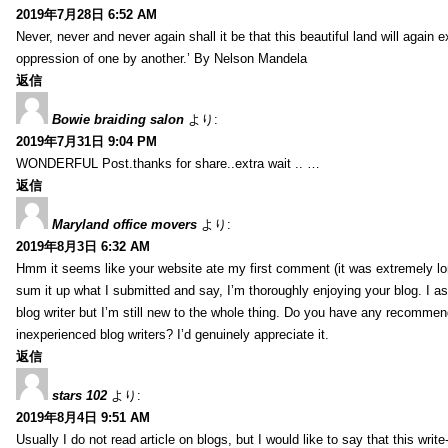
2019年7月28日 6:52 AM
Never, never and never again shall it be that this beautiful land will again 
oppression of one by another.’ By Nelson Mandela
返信
Bowie braiding salon
より:
2019年7月31日 9:04 PM
WONDERFUL Post.thanks for share..extra wait .. …
返信
Maryland office movers
より:
2019年8月3日 6:32 AM
Hmm it seems like your website ate my first comment (it was extremely long
sum it up what I submitted and say, I’m thoroughly enjoying your blog. I as
blog writer but I’m still new to the whole thing. Do you have any recommen
inexperienced blog writers? I’d genuinely appreciate it.
返信
stars 102
より:
2019年8月4日 9:51 AM
Usually I do not read article on blogs, but I would like to say that this wri