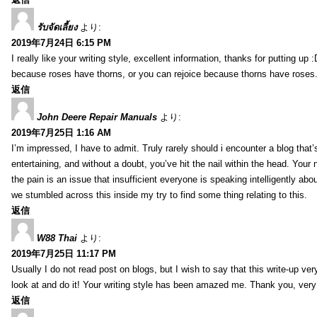
รับจัดเลี้ยง
より:
2019年7月24日 6:15 PM
I really like your writing style, excellent information, thanks for putting up
because roses have thorns, or you can rejoice because thorns have roses.
返信
John Deere Repair Manuals
より:
2019年7月25日 1:16 AM
I’m impressed, I have to admit. Truly rarely should i encounter a blog that
entertaining, and without a doubt, you’ve hit the nail within the head. Your 
the pain is an issue that insufficient everyone is speaking intelligently abo
we stumbled across this inside my try to find some thing relating to this.
返信
W88 Thai
より:
2019年7月25日 11:17 PM
Usually I do not read post on blogs, but I wish to say that this write-up ve
look at and do it! Your writing style has been amazed me. Thank you, very
返信