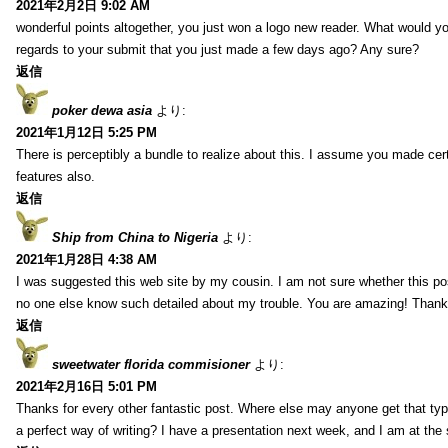
2021年2月2日 9:02 AM
wonderful points altogether, you just won a logo new reader. What would 
regards to your submit that you just made a few days ago? Any sure?
返信
poker dewa asia
より:
2021年1月12日 5:25 PM
There is perceptibly a bundle to realize about this. I assume you made cer
features also.
返信
Ship from China to Nigeria
より:
2021年1月28日 4:38 AM
I was suggested this web site by my cousin. I am not sure whether this pos
no one else know such detailed about my trouble. You are amazing! Thank
返信
sweetwater florida commisioner
より:
2021年2月16日 5:01 PM
Thanks for every other fantastic post. Where else may anyone get that typ
a perfect way of writing? I have a presentation next week, and I am at the 