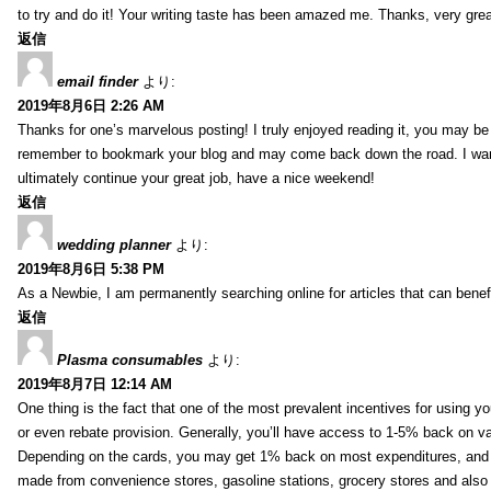
to try and do it! Your writing taste has been amazed me. Thanks, very great
返信
email finder
より:
2019年8月6日 2:26 AM
Thanks for one’s marvelous posting! I truly enjoyed reading it, you may be a
remember to bookmark your blog and may come back down the road. I wan
ultimately continue your great job, have a nice weekend!
返信
wedding planner
より:
2019年8月6日 5:38 PM
As a Newbie, I am permanently searching online for articles that can bene
返信
Plasma consumables
より:
2019年8月7日 12:14 AM
One thing is the fact that one of the most prevalent incentives for using y
or even rebate provision. Generally, you’ll have access to 1-5% back on v
Depending on the cards, you may get 1% back on most expenditures, and 
made from convenience stores, gasoline stations, grocery stores and als