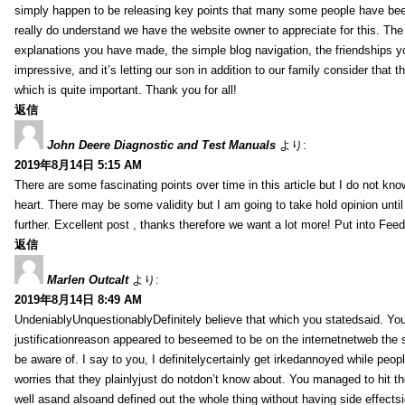
simply happen to be releasing key points that many some people have been
really do understand we have the website owner to appreciate for this. Th
explanations you have made, the simple blog navigation, the friendships you h
impressive, and it’s letting our son in addition to our family consider that th
which is quite important. Thank you for all!
返信
John Deere Diagnostic and Test Manuals
より:
2019年8月14日 5:15 AM
There are some fascinating points over time in this article but I do not know
heart. There may be some validity but I am going to take hold opinion until I
further. Excellent post , thanks therefore we want a lot more! Put into Feed
返信
Marlen Outcalt
より:
2019年8月14日 8:49 AM
UndeniablyUnquestionablyDefinitely believe that which you statedsaid. You
justificationreason appeared to beseemed to be on the internetnetweb the s
be aware of. I say to you, I definitelycertainly get irkedannoyed while peop
worries that they plainlyjust do notdon’t know about. You managed to hit th
well asand alsoand defined out the whole thing without having side effectsi