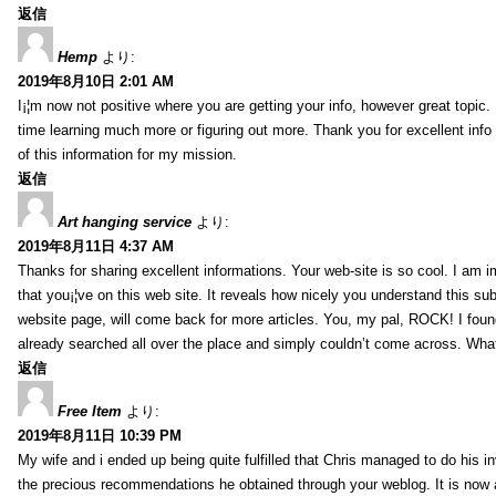
返信
Hemp
より:
2019年8月10日 2:01 AM
I¡¦m now not positive where you are getting your info, however great topic
time learning much more or figuring out more. Thank you for excellent info 
of this information for my mission.
返信
Art hanging service
より:
2019年8月11日 4:37 AM
Thanks for sharing excellent informations. Your web-site is so cool. I am 
that you¡¦ve on this web site. It reveals how nicely you understand this s
website page, will come back for more articles. You, my pal, ROCK! I found
already searched all over the place and simply couldn’t come across. What
返信
Free Item
より:
2019年8月11日 10:39 PM
My wife and i ended up being quite fulfilled that Chris managed to do his i
the precious recommendations he obtained through your weblog. It is now 