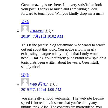
Great amazing issues here. I am very satisfied to look
your post. Thanks so much and i am taking a look
forward to touch you. Will you kindly drop me a mail?
返信
แต่งงาน
より:
2019年7月21日 10:02 AM
This is the precise blog for anyone who wants to search
out out about this topic. You notice a lot its nearly
exhausting to argue with you (not that I truly would
need…HaHa). You definitely put a brand new spin on a
topic thats been written about for years. Great stuff,
simply nice!
返信
W88 ดีไหม
より:
2019年7月22日 4:00 AM
you are really a good webmaster. The web site loading
speed is incredible. It seems that you’re doing any
unique trick. Also, The contents are masterpiece. you