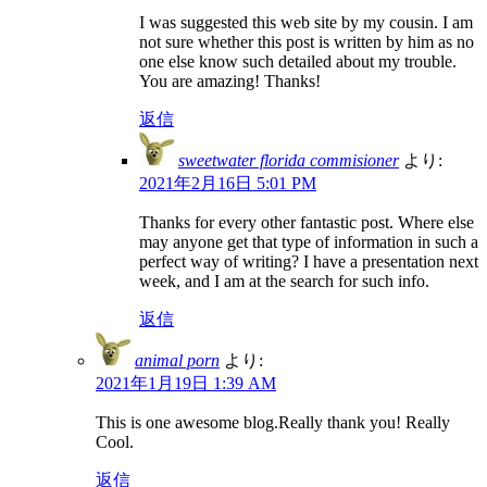
I was suggested this web site by my cousin. I am
not sure whether this post is written by him as no
one else know such detailed about my trouble.
You are amazing! Thanks!
返信
sweetwater florida commisioner
より:
2021年2月16日 5:01 PM
Thanks for every other fantastic post. Where else
may anyone get that type of information in such a
perfect way of writing? I have a presentation next
week, and I am at the search for such info.
返信
animal porn
より:
2021年1月19日 1:39 AM
This is one awesome blog.Really thank you! Really
Cool.
返信