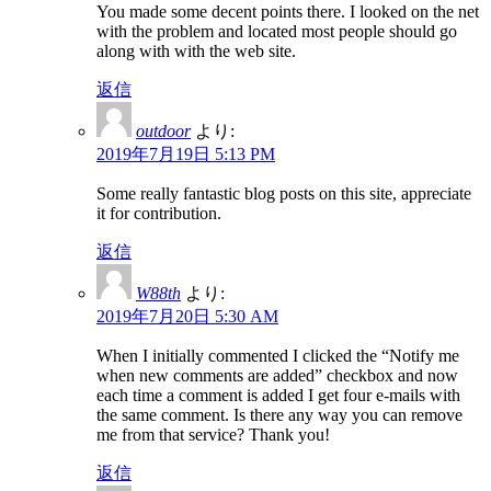
You made some decent points there. I looked on the net
with the problem and located most people should go
along with with the web site.
返信
outdoor
より:
2019年7月19日 5:13 PM
Some really fantastic blog posts on this site, appreciate
it for contribution.
返信
W88th
より:
2019年7月20日 5:30 AM
When I initially commented I clicked the “Notify me
when new comments are added” checkbox and now
each time a comment is added I get four e-mails with
the same comment. Is there any way you can remove
me from that service? Thank you!
返信