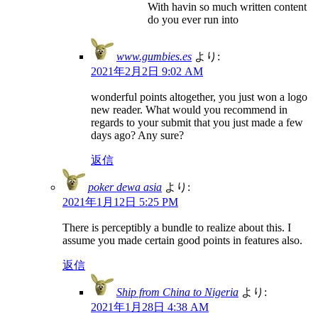
With havin so much written content
do you ever run into
www.gumbies.es
より:
2021年2月2日 9:02 AM
wonderful points altogether, you just won a logo
new reader. What would you recommend in
regards to your submit that you just made a few
days ago? Any sure?
返信
poker dewa asia
より:
2021年1月12日 5:25 PM
There is perceptibly a bundle to realize about this. I
assume you made certain good points in features also.
返信
Ship from China to Nigeria
より:
2021年1月28日 4:38 AM