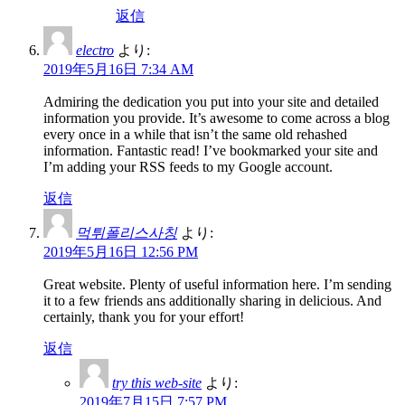
返信
electro
より:
2019年5月16日 7:34 AM
Admiring the dedication you put into your site and detailed
information you provide. It’s awesome to come across a blog
every once in a while that isn’t the same old rehashed
information. Fantastic read! I’ve bookmarked your site and
I’m adding your RSS feeds to my Google account.
返信
먹튀폴리스사칭
より:
2019年5月16日 12:56 PM
Great website. Plenty of useful information here. I’m sending
it to a few friends ans additionally sharing in delicious. And
certainly, thank you for your effort!
返信
try this web-site
より:
2019年7月15日 7:57 PM