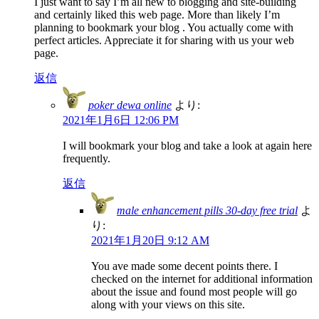
I just want to say I’m all new to blogging and site-building
and certainly liked this web page. More than likely I’m
planning to bookmark your blog . You actually come with
perfect articles. Appreciate it for sharing with us your web
page.
返信
poker dewa online
より:
2021年1月6日 12:06 PM
I will bookmark your blog and take a look at again here
frequently.
返信
male enhancement pills 30-day free trial
よ
り:
2021年1月20日 9:12 AM
You ave made some decent points there. I
checked on the internet for additional information
about the issue and found most people will go
along with your views on this site.