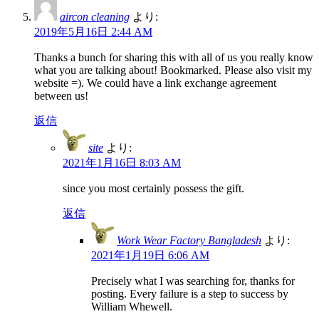
aircon cleaning
より:
2019年5月16日 2:44 AM
Thanks a bunch for sharing this with all of us you really know
what you are talking about! Bookmarked. Please also visit my
website =). We could have a link exchange agreement
between us!
返信
site
より:
2021年1月16日 8:03 AM
since you most certainly possess the gift.
返信
Work Wear Factory Bangladesh
より:
2021年1月19日 6:06 AM
Precisely what I was searching for, thanks for
posting. Every failure is a step to success by
William Whewell.