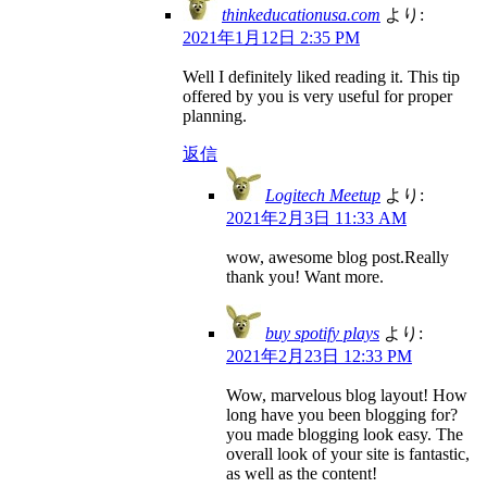
thinkeducationusa.com
より:
2021年1月12日 2:35 PM
Well I definitely liked reading it. This tip
offered by you is very useful for proper
planning.
返信
Logitech Meetup
より:
2021年2月3日 11:33 AM
wow, awesome blog post.Really
thank you! Want more.
buy spotify plays
より:
2021年2月23日 12:33 PM
Wow, marvelous blog layout! How
long have you been blogging for?
you made blogging look easy. The
overall look of your site is fantastic,
as well as the content!