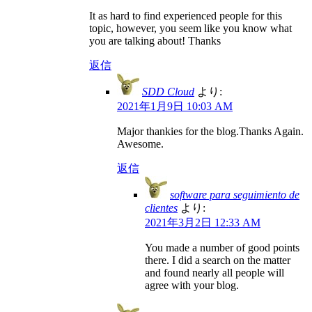
It as hard to find experienced people for this
topic, however, you seem like you know what
you are talking about! Thanks
返信
SDD Cloud
より:
2021年1月9日 10:03 AM
Major thankies for the blog.Thanks Again.
Awesome.
返信
software para seguimiento de
clientes
より:
2021年3月2日 12:33 AM
You made a number of good points
there. I did a search on the matter
and found nearly all people will
agree with your blog.