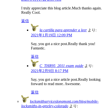
I truly appreciate this blog article.Much thanks again.
Really Cool.
返信
la cartilla para aprender a leer
より:
2021年1月19日 12:09 PM
Say, you got a nice post.Really thank you!
Fantastic.
返信
C_THR95_2011 exam guide
より:
2021年2月9日 8:17 PM
Say, you got a nice article post.Really looking
forward to read more. Awesome.
返信
locksmithserviceslongmont.com/blog/mobile-
locksmiths-in-greeley-colorado
より: