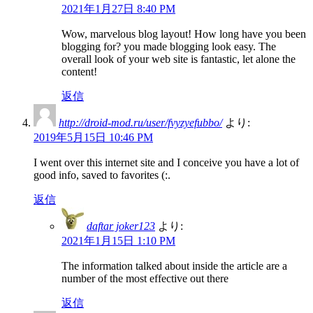
2021年1月27日 8:40 PM
Wow, marvelous blog layout! How long have you been
blogging for? you made blogging look easy. The
overall look of your web site is fantastic, let alone the
content!
返信
http://droid-mod.ru/user/fvyzyefubbo/
より:
2019年5月15日 10:46 PM
I went over this internet site and I conceive you have a lot of
good info, saved to favorites (:.
返信
daftar joker123
より:
2021年1月15日 1:10 PM
The information talked about inside the article are a
number of the most effective out there
返信