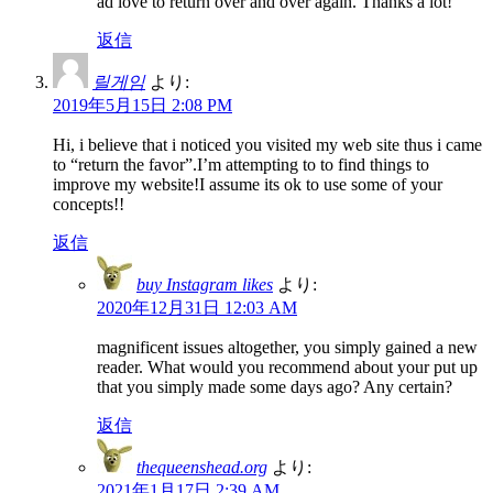
ad love to return over and over again. Thanks a lot!
返信
릴게임
より:
2019年5月15日 2:08 PM
Hi, i believe that i noticed you visited my web site thus i came
to “return the favor”.I’m attempting to to find things to
improve my website!I assume its ok to use some of your
concepts!!
返信
buy Instagram likes
より:
2020年12月31日 12:03 AM
magnificent issues altogether, you simply gained a new
reader. What would you recommend about your put up
that you simply made some days ago? Any certain?
返信
thequeenshead.org
より:
2021年1月17日 2:39 AM