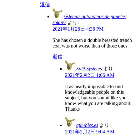
返信
sistemas autonomos de paneles
solares
より:
2021年1月26日 4:36 PM
She has chosen a double breasted trench
coat was not worse then of those ones
返信
Split Systems
より:
2021年2月2日 1:06 AM
It as nearly impossible to find
knowledgeable people on this
subject, but you sound like you
know what you are talking about!
Thanks
gumbies.es
より:
2021年2月2日 9:04 AM