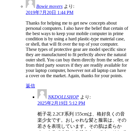
Bowie movers
より:
2019年7月20日 1:44 PM
Thanks for helping me to get new concepts about
personal computers. I also have the belief that certain of
the best ways to keep your mobile computer in prime
condition is by using a hard plastic-type material case,
or shell, that will fit over the top of your computer.
These types of protective gear are model specific since
they are manufactured to fit perfectly above the natural
outer shell. You can buy them directly from the seller, or
from third party sources if they are readily available for
your laptop computer, however not all laptop can have
a cover on the market. Again, thanks for your points.
返信
NKDOLLSHOP
より:
2025年2月19日 5:12 PM
栀子花 2.2CF系列 155cmは、格好良くの音
楽少女です。おしゃれな髪と服装は、その
若さを表現しています。その肌は柔らか