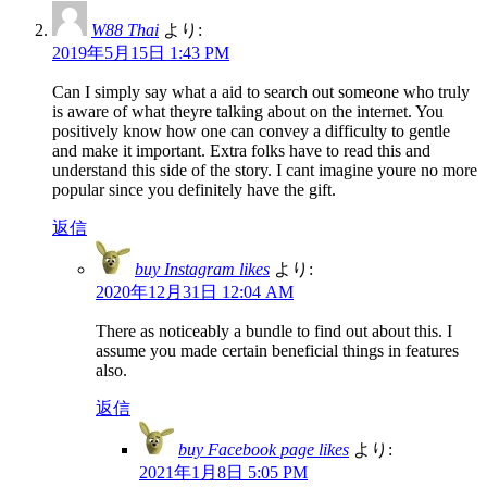
W88 Thai
より:
2019年5月15日 1:43 PM
Can I simply say what a aid to search out someone who truly
is aware of what theyre talking about on the internet. You
positively know how one can convey a difficulty to gentle
and make it important. Extra folks have to read this and
understand this side of the story. I cant imagine youre no more
popular since you definitely have the gift.
返信
buy Instagram likes
より:
2020年12月31日 12:04 AM
There as noticeably a bundle to find out about this. I
assume you made certain beneficial things in features
also.
返信
buy Facebook page likes
より:
2021年1月8日 5:05 PM