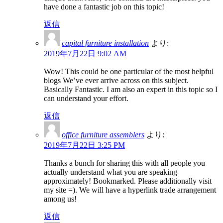
have done a fantastic job on this topic!
返信
capital furniture installation
より:
2019年7月22日 9:02 AM
Wow! This could be one particular of the most helpful
blogs We’ve ever arrive across on this subject.
Basically Fantastic. I am also an expert in this topic so I
can understand your effort.
返信
office furniture assemblers
より:
2019年7月22日 3:25 PM
Thanks a bunch for sharing this with all people you
actually understand what you are speaking
approximately! Bookmarked. Please additionally visit
my site =). We will have a hyperlink trade arrangement
among us!
返信