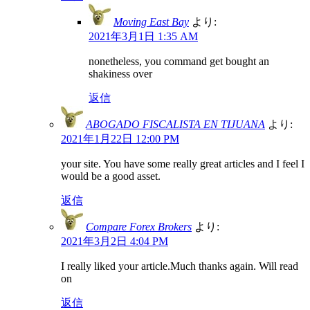
Moving East Bay
より:
2021年3月1日 1:35 AM
nonetheless, you command get bought an
shakiness over
返信
ABOGADO FISCALISTA EN TIJUANA
より:
2021年1月22日 12:00 PM
your site. You have some really great articles and I feel I
would be a good asset.
返信
Compare Forex Brokers
より:
2021年3月2日 4:04 PM
I really liked your article.Much thanks again. Will read
on
返信