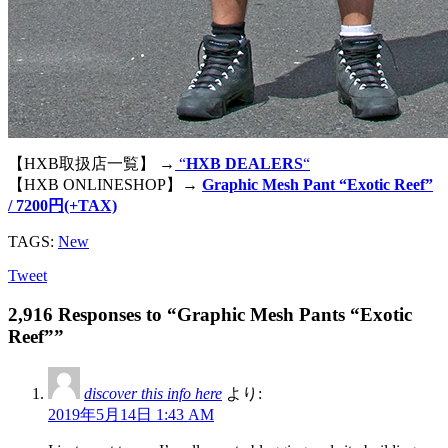
【HXB取扱店一覧】 →
“
HXB DEALERS
“
【HXB ONLINESHOP】→
Graphic Mesh Pant “Exotic Reef”
/ 7200円(+TAX)
TAGS:
New
Tweet
2,916 Responses to “Graphic Mesh Pants “Exotic
Reef””
discover this info here
より:
2019年5月14日 1:43 AM