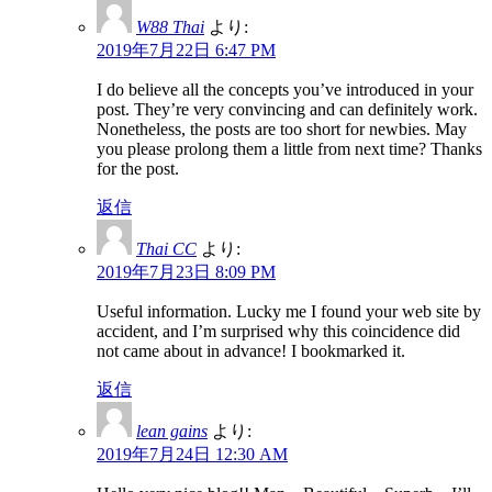
W88 Thai
より:
2019年7月22日 6:47 PM
I do believe all the concepts you’ve introduced in your
post. They’re very convincing and can definitely work.
Nonetheless, the posts are too short for newbies. May
you please prolong them a little from next time? Thanks
for the post.
返信
Thai CC
より:
2019年7月23日 8:09 PM
Useful information. Lucky me I found your web site by
accident, and I’m surprised why this coincidence did
not came about in advance! I bookmarked it.
返信
lean gains
より:
2019年7月24日 12:30 AM