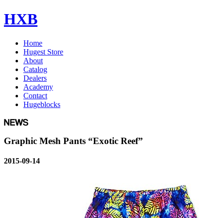
HXB
Home
Hugest Store
About
Catalog
Dealers
Academy
Contact
Hugeblocks
Graphic Mesh Pants “Exotic Reef”
2015-09-14