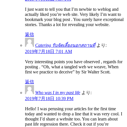
I just want to tell you that I’m newbie to weblog and
actually liked you’re web site. Very likely I’m want to
bookmark your blog post . You surely have exceptional
stories. Thanks a lot for revealing your website.
返信
Catering รับจัดเลี้ยงนอกสถานที่
より:
2019年7月18日 7:01 AM
Very interesting points you have observed , regards for
posting . “Oh, what a tangled web we weave, When
first we practice to deceive” by Sir Walter Scott.
返信
Who was I in my past life
より:
2019年7月18日 10:39 PM
Hello! I was perusing your articles for the first time
today and wanted to drop a line that it was very cool. I
thought I’d share a website too. You can learn about
past life regression there. Check it out if you’re