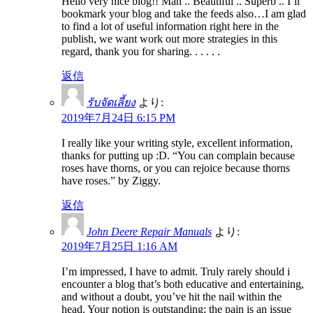
Hello very nice blog!! Man .. Beautiful .. Superb .. I’ll
bookmark your blog and take the feeds also…I am glad
to find a lot of useful information right here in the
publish, we want work out more strategies in this
regard, thank you for sharing. . . . . .
返信
รับจัดเลี้ยง
より:
2019年7月24日 6:15 PM
I really like your writing style, excellent information,
thanks for putting up :D. “You can complain because
roses have thorns, or you can rejoice because thorns
have roses.” by Ziggy.
返信
John Deere Repair Manuals
より:
2019年7月25日 1:16 AM
I’m impressed, I have to admit. Truly rarely should i
encounter a blog that’s both educative and entertaining,
and without a doubt, you’ve hit the nail within the
head. Your notion is outstanding; the pain is an issue