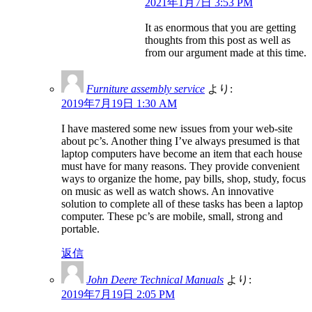
2021年1月7日 3:53 PM
It as enormous that you are getting
thoughts from this post as well as
from our argument made at this time.
Furniture assembly service
より:
2019年7月19日 1:30 AM
I have mastered some new issues from your web-site
about pc’s. Another thing I’ve always presumed is that
laptop computers have become an item that each house
must have for many reasons. They provide convenient
ways to organize the home, pay bills, shop, study, focus
on music as well as watch shows. An innovative
solution to complete all of these tasks has been a laptop
computer. These pc’s are mobile, small, strong and
portable.
返信
John Deere Technical Manuals
より:
2019年7月19日 2:05 PM