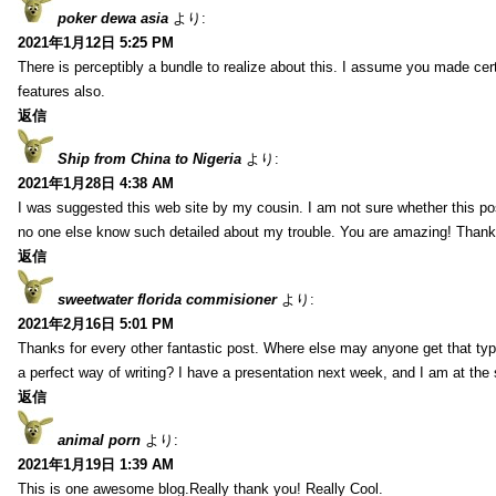
poker dewa asia
より:
2021年1月12日 5:25 PM
There is perceptibly a bundle to realize about this. I assume you made cer
features also.
返信
Ship from China to Nigeria
より:
2021年1月28日 4:38 AM
I was suggested this web site by my cousin. I am not sure whether this pos
no one else know such detailed about my trouble. You are amazing! Thank
返信
sweetwater florida commisioner
より:
2021年2月16日 5:01 PM
Thanks for every other fantastic post. Where else may anyone get that typ
a perfect way of writing? I have a presentation next week, and I am at the 
返信
animal porn
より:
2021年1月19日 1:39 AM
This is one awesome blog.Really thank you! Really Cool.