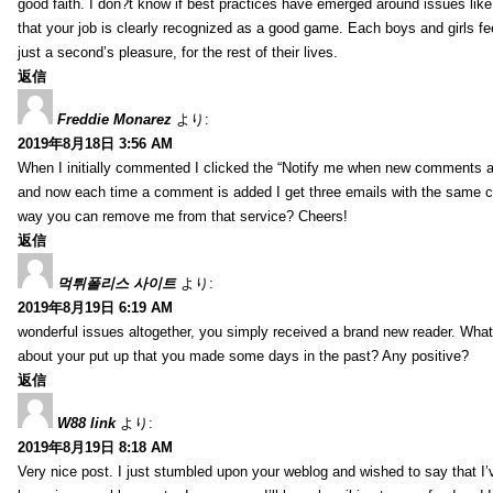
good faith. I don?t know if best practices have emerged around issues like 
that your job is clearly recognized as a good game. Each boys and girls fe
just a second’s pleasure, for the rest of their lives.
返信
Freddie Monarez
より:
2019年8月18日 3:56 AM
When I initially commented I clicked the “Notify me when new comments 
and now each time a comment is added I get three emails with the same 
way you can remove me from that service? Cheers!
返信
먹튀폴리스 사이트
より:
2019年8月19日 6:19 AM
wonderful issues altogether, you simply received a brand new reader. Wha
about your put up that you made some days in the past? Any positive?
返信
W88 link
より:
2019年8月19日 8:18 AM
Very nice post. I just stumbled upon your weblog and wished to say that I’