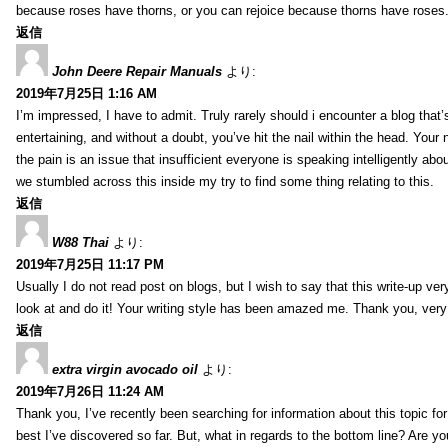
because roses have thorns, or you can rejoice because thorns have roses.
返信
John Deere Repair Manuals
より:
2019年7月25日 1:16 AM
I’m impressed, I have to admit. Truly rarely should i encounter a blog that
entertaining, and without a doubt, you’ve hit the nail within the head. Your 
the pain is an issue that insufficient everyone is speaking intelligently abo
we stumbled across this inside my try to find some thing relating to this.
返信
W88 Thai
より:
2019年7月25日 11:17 PM
Usually I do not read post on blogs, but I wish to say that this write-up ve
look at and do it! Your writing style has been amazed me. Thank you, very
返信
extra virgin avocado oil
より:
2019年7月26日 11:24 AM
Thank you, I’ve recently been searching for information about this topic fo
best I’ve discovered so far. But, what in regards to the bottom line? Are y