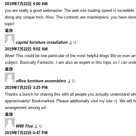
2019年7月22日 4:00 AM
you are really a good webmaster. The web site loading speed is incredible.
doing any unique trick. Also, The contents are masterpiece. you have done 
topic!
返信
capital furniture installation
より:
2019年7月22日 9:02 AM
Wow! This could be one particular of the most helpful blogs We’ve ever arr
subject. Basically Fantastic. I am also an expert in this topic so I can unde
返信
office furniture assemblers
より:
2019年7月22日 3:25 PM
Thanks a bunch for sharing this with all people you actually understand w
approximately! Bookmarked. Please additionally visit my site =). We will h
arrangement among us!
返信
W88 Thai
より:
2019年7月22日 6:47 PM