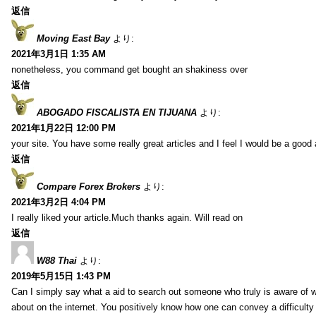
返信
Moving East Bay
より:
2021年3月1日 1:35 AM
nonetheless, you command get bought an shakiness over
返信
ABOGADO FISCALISTA EN TIJUANA
より:
2021年1月22日 12:00 PM
your site. You have some really great articles and I feel I would be a good 
返信
Compare Forex Brokers
より:
2021年3月2日 4:04 PM
I really liked your article.Much thanks again. Will read on
返信
W88 Thai
より:
2019年5月15日 1:43 PM
Can I simply say what a aid to search out someone who truly is aware of w
about on the internet. You positively know how one can convey a difficulty