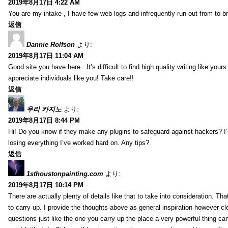
2019年8月17日 4:22 AM
You are my intake , I have few web logs and infrequently run out from to b
返信
Dannie Rolfson
より:
2019年8月17日 11:04 AM
Good site you have here.. It’s difficult to find high quality writing like your
appreciate individuals like you! Take care!!
返信
우리 카지노
より:
2019年8月17日 8:44 PM
Hi! Do you know if they make any plugins to safeguard against hackers? I
losing everything I’ve worked hard on. Any tips?
返信
1sthoustonpainting.com
より:
2019年8月17日 10:14 PM
There are actually plenty of details like that to take into consideration. Tha
to carry up. I provide the thoughts above as general inspiration however cle
questions just like the one you carry up the place a very powerful thing ca