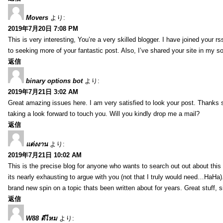
Movers
より:
2019年7月20日 7:08 PM
This is very interesting, You’re a very skilled blogger. I have joined your r
to seeking more of your fantastic post. Also, I’ve shared your site in my s
返信
binary options bot
より:
2019年7月21日 3:02 AM
Great amazing issues here. I am very satisfied to look your post. Thanks
taking a look forward to touch you. Will you kindly drop me a mail?
返信
แต่งงาน
より:
2019年7月21日 10:02 AM
This is the precise blog for anyone who wants to search out out about this 
its nearly exhausting to argue with you (not that I truly would need…HaHa).
brand new spin on a topic thats been written about for years. Great stuff, s
返信
W88 ดีไหม
より: