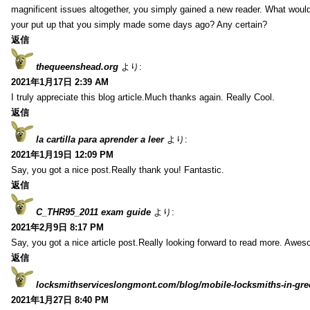
magnificent issues altogether, you simply gained a new reader. What wo
your put up that you simply made some days ago? Any certain?
返信
thequeenshead.org
より:
2021年1月17日 2:39 AM
I truly appreciate this blog article.Much thanks again. Really Cool.
返信
la cartilla para aprender a leer
より:
2021年1月19日 12:09 PM
Say, you got a nice post.Really thank you! Fantastic.
返信
C_THR95_2011 exam guide
より:
2021年2月9日 8:17 PM
Say, you got a nice article post.Really looking forward to read more. Awe
返信
locksmithserviceslongmont.com/blog/mobile-locksmiths-in-gre
2021年1月27日 8:40 PM