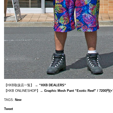
【HXB取扱店一覧】 →
“
HXB DEALERS
“
【HXB ONLINESHOP】→
Graphic Mesh Pant “Exotic Reef” / 7200円(
TAGS:
New
Tweet