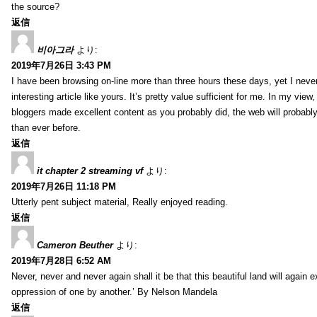
the source?
返信
비아그라
より:
2019年7月26日 3:43 PM
I have been browsing on-line more than three hours these days, yet I neve
interesting article like yours. It’s pretty value sufficient for me. In my view
bloggers made excellent content as you probably did, the web will probabl
than ever before.
返信
it chapter 2 streaming vf
より:
2019年7月26日 11:18 PM
Utterly pent subject material, Really enjoyed reading.
返信
Cameron Beuther
より:
2019年7月28日 6:52 AM
Never, never and never again shall it be that this beautiful land will again 
oppression of one by another.’ By Nelson Mandela
返信