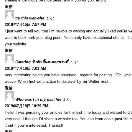
sharing in delicious. And certainly, thank you for your effort!
返信
try this web-site
より:
2019年7月15日 7:57 PM
I just want to tell you that I’m newbie to weblog and actually liked you’re we
want to bookmark your blog post . You surely have exceptional stories. Tha
your website.
返信
Catering รับจัดเลี้ยงนอกสถานที่
より:
2019年7月18日 7:01 AM
Very interesting points you have observed , regards for posting . “Oh, wha
weave, When first we practice to deceive” by Sir Walter Scott.
返信
Who was I in my past life
より:
2019年7月18日 10:39 PM
Hello! I was perusing your articles for the first time today and wanted to dro
very cool. I thought I’d share a website too. You can learn about past life 
it out if you’re interested. Thanks!!
返信