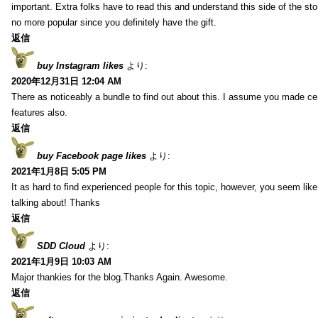
important. Extra folks have to read this and understand this side of the sto
no more popular since you definitely have the gift.
返信
buy Instagram likes
より:
2020年12月31日 12:04 AM
There as noticeably a bundle to find out about this. I assume you made cert
features also.
返信
buy Facebook page likes
より:
2021年1月8日 5:05 PM
It as hard to find experienced people for this topic, however, you seem li
talking about! Thanks
返信
SDD Cloud
より:
2021年1月9日 10:03 AM
Major thankies for the blog.Thanks Again. Awesome.
返信