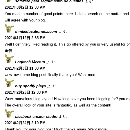
software para seguimiento de clientes
より:
2021年3月2日 12:33 AM
You made a number of good points there. I did a search on the matter and 
will agree with your blog.
thinkeducationusa.com
より:
2021年1月12日 2:35 PM
Well I definitely liked reading it. This tip offered by you is very useful for p
返信
Logitech Meetup
より:
2021年2月3日 11:33 AM
wow, awesome blog post.Really thank you! Want more.
buy spotify plays
より:
2021年2月23日 12:33 PM
Wow, marvelous blog layout! How long have you been blogging for? you m
The overall look of your site is fantastic, as well as the content!
facebook creator studio
より:
2021年2月24日 2:10 PM
Thank you for your blog post.Much thanks again. Want more.