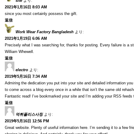
site
より:
2021年1月16日 8:03 AM
since you most certainly possess the gift.
返信
Work Wear Factory Bangladesh
より:
2021年1月19日 6:06 AM
Precisely what I was searching for, thanks for posting. Every failure is a 
William Whewell.
返信
electro
より:
2019年5月16日 7:34 AM
Admiring the dedication you put into your site and detailed information yo
to come across a blog every once in a while that isn’t the same old rehash
Fantastic read! I’ve bookmarked your site and I’m adding your RSS feeds
返信
먹튀폴리스사칭
より:
2019年5月16日 12:56 PM
Great website. Plenty of useful information here. I’m sending it to a few fri