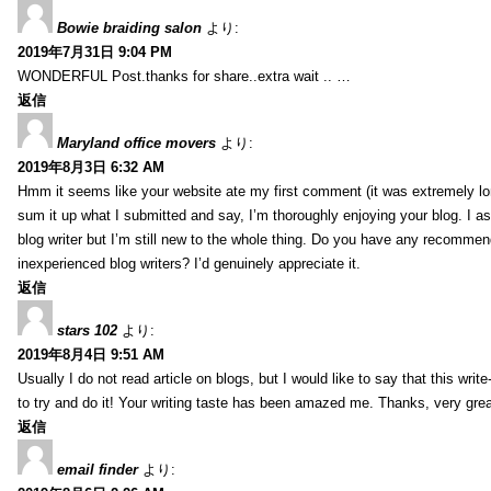
Bowie braiding salon
より:
2019年7月31日 9:04 PM
WONDERFUL Post.thanks for share..extra wait .. …
返信
Maryland office movers
より:
2019年8月3日 6:32 AM
Hmm it seems like your website ate my first comment (it was extremely long
sum it up what I submitted and say, I’m thoroughly enjoying your blog. I as
blog writer but I’m still new to the whole thing. Do you have any recommen
inexperienced blog writers? I’d genuinely appreciate it.
返信
stars 102
より:
2019年8月4日 9:51 AM
Usually I do not read article on blogs, but I would like to say that this wri
to try and do it! Your writing taste has been amazed me. Thanks, very great
返信
email finder
より: