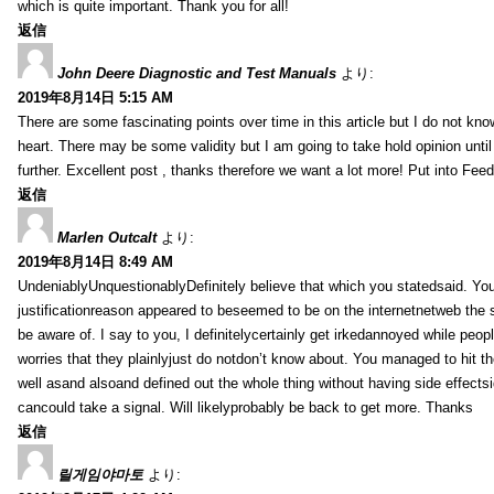
which is quite important. Thank you for all!
返信
John Deere Diagnostic and Test Manuals
より:
2019年8月14日 5:15 AM
There are some fascinating points over time in this article but I do not know
heart. There may be some validity but I am going to take hold opinion until I
further. Excellent post , thanks therefore we want a lot more! Put into Feed
返信
Marlen Outcalt
より:
2019年8月14日 8:49 AM
UndeniablyUnquestionablyDefinitely believe that which you statedsaid. You
justificationreason appeared to beseemed to be on the internetnetweb the s
be aware of. I say to you, I definitelycertainly get irkedannoyed while peop
worries that they plainlyjust do notdon’t know about. You managed to hit th
well asand alsoand defined out the whole thing without having side effectsi
cancould take a signal. Will likelyprobably be back to get more. Thanks
返信
릴게임야마토
より: