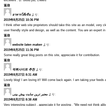
excellent : D. Good job, cheers
返信
อาหารโต๊ะจีน
より:
2019年8月25日 10:36 PM
I think other web site proprietors should take this site as an model, very 
user friendly style and design, as well as the content. You are an expert in 
返信
website laten maken
より:
2019年8月25日 11:36 PM
Some really great blog posts on this site, appreciate it for contribution.
返信
먹튀사이트 추천
より:
2019年8月27日 8:31 AM
Lovely blog! I am loving it!! Will come back again. I am taking your feeds 
返信
معتبر ترین سایت پیش بینی
より:
2019年8月27日 8:38 AM
Very interesting subject , appreciate it for posting . “We need not think alik