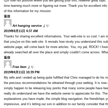
I¡¦m now not positive where you are getting your info, however great topic
time learning much more or figuring out more. Thank you for excellent info 
of this information for my mission.
返信
Art hanging service
より:
2019年8月11日 4:37 AM
Thanks for sharing excellent informations. Your web-site is so cool. I am 
that you¡¦ve on this web site. It reveals how nicely you understand this s
website page, will come back for more articles. You, my pal, ROCK! I found
already searched all over the place and simply couldn’t come across. What
返信
Free Item
より:
2019年8月11日 10:39 PM
My wife and i ended up being quite fulfilled that Chris managed to do his i
the precious recommendations he obtained through your weblog. It is now 
simply happen to be releasing key points that many some people have been
really do understand we have the website owner to appreciate for this. Th
explanations you have made, the simple blog navigation, the friendships you h
impressive, and it’s letting our son in addition to our family consider that th