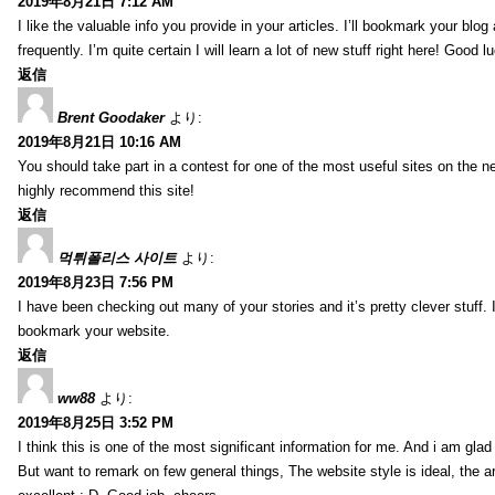
2019年8月21日 7:12 AM
I like the valuable info you provide in your articles. I’ll bookmark your blo
frequently. I’m quite certain I will learn a lot of new stuff right here! Good l
返信
Brent Goodaker
より:
2019年8月21日 10:16 AM
You should take part in a contest for one of the most useful sites on the net
highly recommend this site!
返信
먹튀폴리스 사이트
より:
2019年8月23日 7:56 PM
I have been checking out many of your stories and it’s pretty clever stuff. 
bookmark your website.
返信
ww88
より:
2019年8月25日 3:52 PM
I think this is one of the most significant information for me. And i am glad 
But want to remark on few general things, The website style is ideal, the art