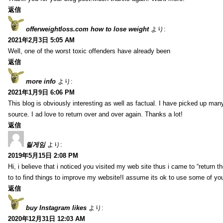
返信
offerweightloss.com how to lose weight
より:
2021年2月3日 5:05 AM
Well, one of the worst toxic offenders have already been
返信
more info
より:
2021年1月9日 6:06 PM
This blog is obviously interesting as well as factual. I have picked up many 
source. I ad love to return over and over again. Thanks a lot!
返信
릴게임
より:
2019年5月15日 2:08 PM
Hi, i believe that i noticed you visited my web site thus i came to “return t
to to find things to improve my website!I assume its ok to use some of yo
返信
buy Instagram likes
より:
2020年12月31日 12:03 AM