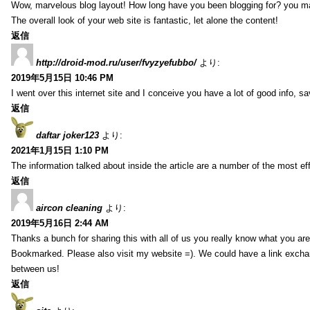
Wow, marvelous blog layout! How long have you been blogging for? you m
The overall look of your web site is fantastic, let alone the content!
返信
http://droid-mod.ru/user/fvyzyefubbo/
より:
2019年5月15日 10:46 PM
I went over this internet site and I conceive you have a lot of good info, sav
返信
daftar joker123
より:
2021年1月15日 1:10 PM
The information talked about inside the article are a number of the most ef
返信
aircon cleaning
より:
2019年5月16日 2:44 AM
Thanks a bunch for sharing this with all of us you really know what you are
Bookmarked. Please also visit my website =). We could have a link exch
between us!
返信