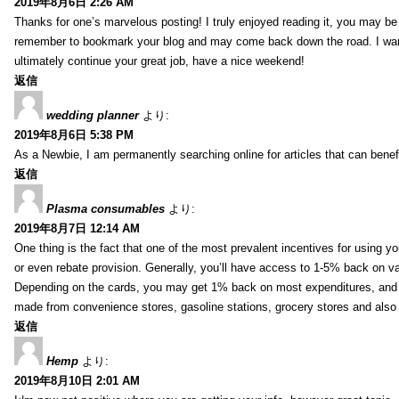
2019年8月6日 2:26 AM
Thanks for one’s marvelous posting! I truly enjoyed reading it, you may be a
remember to bookmark your blog and may come back down the road. I wan
ultimately continue your great job, have a nice weekend!
返信
wedding planner
より:
2019年8月6日 5:38 PM
As a Newbie, I am permanently searching online for articles that can bene
返信
Plasma consumables
より:
2019年8月7日 12:14 AM
One thing is the fact that one of the most prevalent incentives for using y
or even rebate provision. Generally, you’ll have access to 1-5% back on v
Depending on the cards, you may get 1% back on most expenditures, and 
made from convenience stores, gasoline stations, grocery stores and als
返信
Hemp
より:
2019年8月10日 2:01 AM