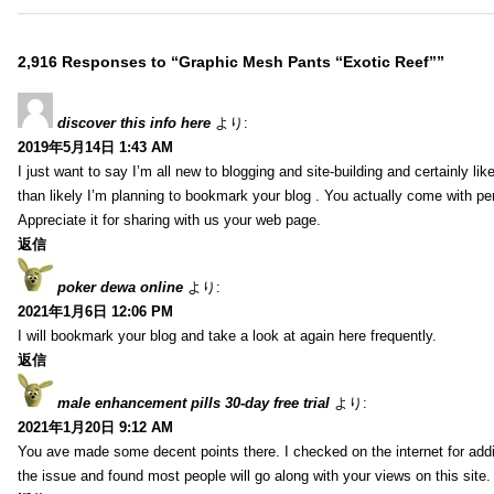
2,916 Responses to “Graphic Mesh Pants “Exotic Reef””
discover this info here
より:
2019年5月14日 1:43 AM
I just want to say I’m all new to blogging and site-building and certainly li
than likely I’m planning to bookmark your blog . You actually come with per
Appreciate it for sharing with us your web page.
返信
poker dewa online
より:
2021年1月6日 12:06 PM
I will bookmark your blog and take a look at again here frequently.
返信
male enhancement pills 30-day free trial
より:
2021年1月20日 9:12 AM
You ave made some decent points there. I checked on the internet for addi
the issue and found most people will go along with your views on this site.