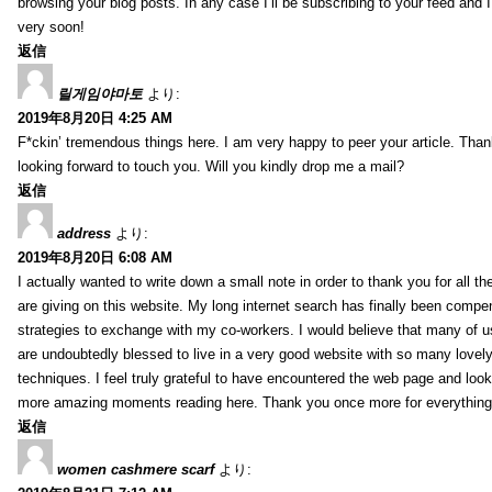
browsing your blog posts. In any case I’ll be subscribing to your feed and 
very soon!
返信
릴게임야마토
より:
2019年8月20日 4:25 AM
F*ckin’ tremendous things here. I am very happy to peer your article. Than
looking forward to touch you. Will you kindly drop me a mail?
返信
address
より:
2019年8月20日 6:08 AM
I actually wanted to write down a small note in order to thank you for all 
are giving on this website. My long internet search has finally been compe
strategies to exchange with my co-workers. I would believe that many of us 
are undoubtedly blessed to live in a very good website with so many lovely 
techniques. I feel truly grateful to have encountered the web page and loo
more amazing moments reading here. Thank you once more for everything
返信
women cashmere scarf
より: