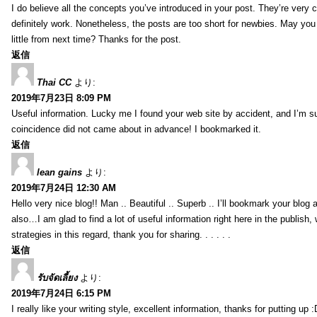
I do believe all the concepts you’ve introduced in your post. They’re very
definitely work. Nonetheless, the posts are too short for newbies. May yo
little from next time? Thanks for the post.
返信
Thai CC
より:
2019年7月23日 8:09 PM
Useful information. Lucky me I found your web site by accident, and I’m s
coincidence did not came about in advance! I bookmarked it.
返信
lean gains
より:
2019年7月24日 12:30 AM
Hello very nice blog!! Man .. Beautiful .. Superb .. I’ll bookmark your blog
also…I am glad to find a lot of useful information right here in the publish
strategies in this regard, thank you for sharing. . . . . .
返信
รับจัดเลี้ยง
より:
2019年7月24日 6:15 PM
I really like your writing style, excellent information, thanks for putting up