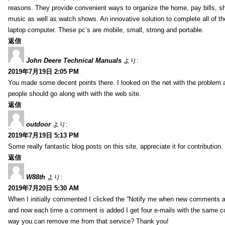
reasons. They provide convenient ways to organize the home, pay bills, s
music as well as watch shows. An innovative solution to complete all of t
laptop computer. These pc’s are mobile, small, strong and portable.
返信
John Deere Technical Manuals
より:
2019年7月19日 2:05 PM
You made some decent points there. I looked on the net with the problem 
people should go along with with the web site.
返信
outdoor
より:
2019年7月19日 5:13 PM
Some really fantastic blog posts on this site, appreciate it for contribution.
返信
W88th
より:
2019年7月20日 5:30 AM
When I initially commented I clicked the “Notify me when new comments 
and now each time a comment is added I get four e-mails with the same c
way you can remove me from that service? Thank you!