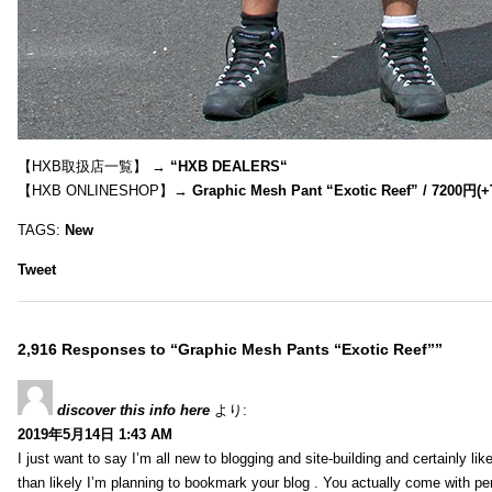
【HXB取扱店一覧】 →
“
HXB DEALERS
“
【HXB ONLINESHOP】→
Graphic Mesh Pant “Exotic Reef” / 7200円(
TAGS:
New
Tweet
2,916 Responses to “Graphic Mesh Pants “Exotic Reef””
discover this info here
より:
2019年5月14日 1:43 AM
I just want to say I’m all new to blogging and site-building and certainly li
than likely I’m planning to bookmark your blog . You actually come with per