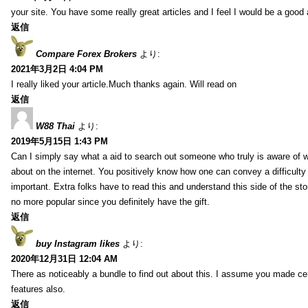
your site. You have some really great articles and I feel I would be a good 
返信
Compare Forex Brokers
より:
2021年3月2日 4:04 PM
I really liked your article.Much thanks again. Will read on
返信
W88 Thai
より:
2019年5月15日 1:43 PM
Can I simply say what a aid to search out someone who truly is aware of w
about on the internet. You positively know how one can convey a difficulty
important. Extra folks have to read this and understand this side of the sto
no more popular since you definitely have the gift.
返信
buy Instagram likes
より:
2020年12月31日 12:04 AM
There as noticeably a bundle to find out about this. I assume you made cert
features also.
返信