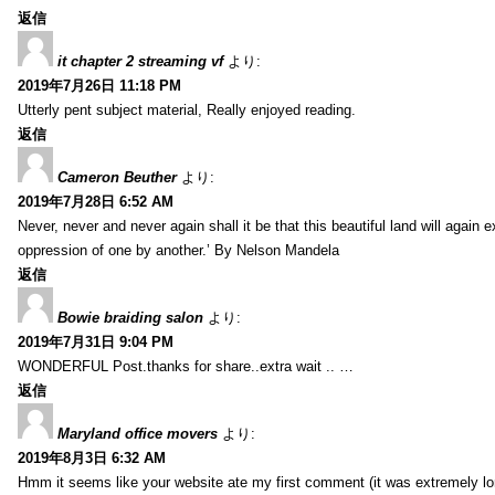
返信
it chapter 2 streaming vf
より:
2019年7月26日 11:18 PM
Utterly pent subject material, Really enjoyed reading.
返信
Cameron Beuther
より:
2019年7月28日 6:52 AM
Never, never and never again shall it be that this beautiful land will again 
oppression of one by another.’ By Nelson Mandela
返信
Bowie braiding salon
より:
2019年7月31日 9:04 PM
WONDERFUL Post.thanks for share..extra wait .. …
返信
Maryland office movers
より:
2019年8月3日 6:32 AM
Hmm it seems like your website ate my first comment (it was extremely long