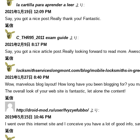
la cartilla para aprender a leer
より:
2021年1月19日 12:09 PM
Say, you got a nice post.Really thank you! Fantastic.
返信
C_THR95_2011 exam guide
より:
2021年2月9日 8:17 PM
Say, you got a nice article post.Really looking forward to read more. Awe
返信
locksmithserviceslongmont.com/blog/mobile-locksmiths-in-gre
2021年1月27日 8:40 PM
Wow, marvelous blog layout! How long have you been blogging for? you m
The overall look of your web site is fantastic, let alone the content!
返信
http://droid-mod.ru/user/fvyzyefubbo/
より:
2019年5月15日 10:46 PM
I went over this internet site and I conceive you have a lot of good info, sav
返信