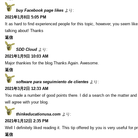
buy Facebook page likes
より:
2021年1月8日 5:05 PM
It as hard to find experienced people for this topic, however, you seem li
talking about! Thanks
返信
SDD Cloud
より:
2021年1月9日 10:03 AM
Major thankies for the blog.Thanks Again. Awesome.
返信
software para seguimiento de clientes
より:
2021年3月2日 12:33 AM
You made a number of good points there. I did a search on the matter and 
will agree with your blog.
thinkeducationusa.com
より:
2021年1月12日 2:35 PM
Well I definitely liked reading it. This tip offered by you is very useful for p
返信