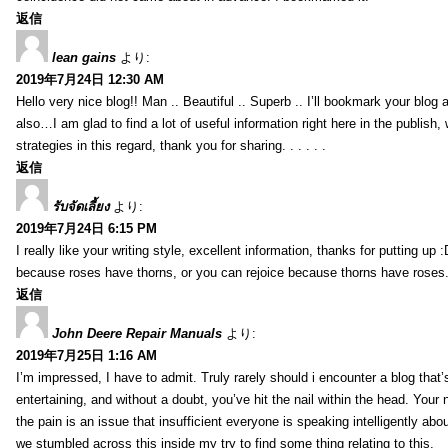
返信
lean gains
より:
2019年7月24日 12:30 AM
Hello very nice blog!! Man .. Beautiful .. Superb .. I’ll bookmark your blog
also…I am glad to find a lot of useful information right here in the publish
strategies in this regard, thank you for sharing. . . . . .
返信
รับจัดเลี้ยง
より:
2019年7月24日 6:15 PM
I really like your writing style, excellent information, thanks for putting up
because roses have thorns, or you can rejoice because thorns have roses.
返信
John Deere Repair Manuals
より:
2019年7月25日 1:16 AM
I’m impressed, I have to admit. Truly rarely should i encounter a blog that
entertaining, and without a doubt, you’ve hit the nail within the head. Your 
the pain is an issue that insufficient everyone is speaking intelligently abo
we stumbled across this inside my try to find some thing relating to this.