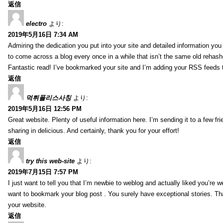
返信
electro
より:
2019年5月16日 7:34 AM
Admiring the dedication you put into your site and detailed information yo
to come across a blog every once in a while that isn’t the same old rehash
Fantastic read! I’ve bookmarked your site and I’m adding your RSS feeds
返信
먹튀폴리스사칭
より:
2019年5月16日 12:56 PM
Great website. Plenty of useful information here. I’m sending it to a few fri
sharing in delicious. And certainly, thank you for your effort!
返信
try this web-site
より:
2019年7月15日 7:57 PM
I just want to tell you that I’m newbie to weblog and actually liked you’re we
want to bookmark your blog post . You surely have exceptional stories. Tha
your website.
返信