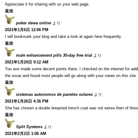
Appreciate it for sharing with us your web page.
返信
poker dewa online
より:
2021年1月6日 12:06 PM
I will bookmark your blog and take a look at again here frequently.
返信
male enhancement pills 30-day free trial
より:
2021年1月20日 9:12 AM
You ave made some decent points there. I checked on the internet for addi
the issue and found most people will go along with your views on this site.
返信
sistemas autonomos de paneles solares
より:
2021年1月26日 4:36 PM
She has chosen a double breasted trench coat was not worse then of tho
返信
Split Systems
より:
2021年2月2日 1:06 AM