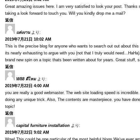
Great amazing issues here. I am very satisfied to look your post. Thanks
taking a look forward to touch you. Will you kindly drop me a mail?
返信
แต่งงาน
より:
2019年7月21日 10:02 AM
This is the precise blog for anyone who wants to search out out about this 
its nearly exhausting to argue with you (not that I truly would need…HaHa).
brand new spin on a topic thats been written about for years. Great stuff, s
返信
W88 ดีไหม
より:
2019年7月22日 4:00 AM
you are really a good webmaster. The web site loading speed is incredible.
doing any unique trick. Also, The contents are masterpiece. you have done 
topic!
返信
capital furniture installation
より:
2019年7月22日 9:02 AM
Wow! This could be one particular of the most helpful blogs We’ve ever arr