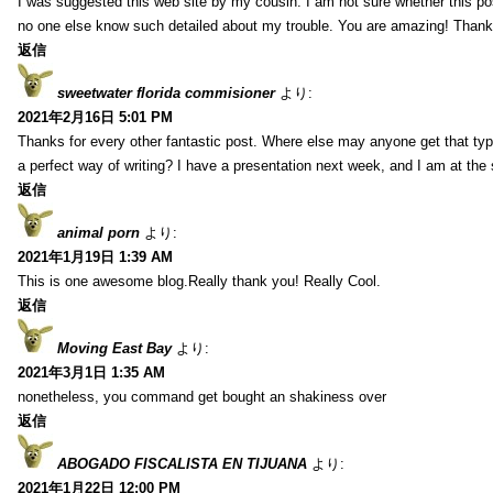
I was suggested this web site by my cousin. I am not sure whether this pos
no one else know such detailed about my trouble. You are amazing! Thank
返信
sweetwater florida commisioner
より:
2021年2月16日 5:01 PM
Thanks for every other fantastic post. Where else may anyone get that typ
a perfect way of writing? I have a presentation next week, and I am at the 
返信
animal porn
より:
2021年1月19日 1:39 AM
This is one awesome blog.Really thank you! Really Cool.
返信
Moving East Bay
より:
2021年3月1日 1:35 AM
nonetheless, you command get bought an shakiness over
返信
ABOGADO FISCALISTA EN TIJUANA
より:
2021年1月22日 12:00 PM