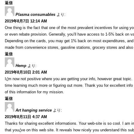
返信
Plasma consumables
より:
2019年8月7日 12:14 AM
One thing is the fact that one of the most prevalent incentives for using y
or even rebate provision. Generally, you’ll have access to 1-5% back on v
Depending on the cards, you may get 1% back on most expenditures, and 
made from convenience stores, gasoline stations, grocery stores and als
返信
Hemp
より:
2019年8月10日 2:01 AM
I¡¦m now not positive where you are getting your info, however great topic
time learning much more or figuring out more. Thank you for excellent info 
of this information for my mission.
返信
Art hanging service
より:
2019年8月11日 4:37 AM
Thanks for sharing excellent informations. Your web-site is so cool. I am 
that you¡¦ve on this web site. It reveals how nicely you understand this s