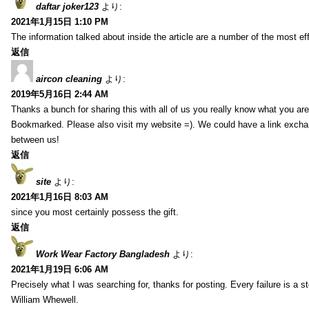
daftar joker123
より:
2021年1月15日 1:10 PM
The information talked about inside the article are a number of the most ef
返信
aircon cleaning
より:
2019年5月16日 2:44 AM
Thanks a bunch for sharing this with all of us you really know what you are
Bookmarked. Please also visit my website =). We could have a link exch
between us!
返信
site
より:
2021年1月16日 8:03 AM
since you most certainly possess the gift.
返信
Work Wear Factory Bangladesh
より:
2021年1月19日 6:06 AM
Precisely what I was searching for, thanks for posting. Every failure is a 
William Whewell.