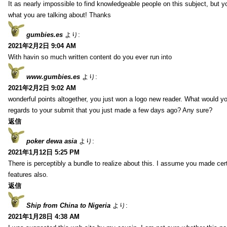
It as nearly impossible to find knowledgeable people on this subject, but 
what you are talking about! Thanks
gumbies.es
より:
2021年2月2日 9:04 AM
With havin so much written content do you ever run into
www.gumbies.es
より:
2021年2月2日 9:02 AM
wonderful points altogether, you just won a logo new reader. What would 
regards to your submit that you just made a few days ago? Any sure?
返信
poker dewa asia
より:
2021年1月12日 5:25 PM
There is perceptibly a bundle to realize about this. I assume you made cer
features also.
返信
Ship from China to Nigeria
より:
2021年1月28日 4:38 AM