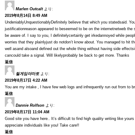
Marlen Outcalt
より:
2019年8月14日 8:49 AM
UndeniablyUnquestionablyDefinitely believe that which you statedsaid. You
justificationreason appeared to beseemed to be on the internetnetweb the s
be aware of. I say to you, I definitelycertainly get irkedannoyed while peop
worries that they plainlyjust do notdon’t know about. You managed to hit th
well asand alsoand defined out the whole thing without having side effectsi
cancould take a signal. Will likelyprobably be back to get more. Thanks
返信
릴게임야마토
より:
2019年8月17日 4:22 AM
You are my intake , I have few web logs and infrequently run out from to b
返信
Dannie Rolfson
より:
2019年8月17日 11:04 AM
Good site you have here.. It’s difficult to find high quality writing like your
appreciate individuals like you! Take care!!
返信