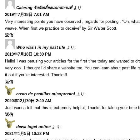
Catering รับจัดเลี้ยงนอกสถานที่
より:
2019年7月18日 7:01 AM
Very interesting points you have observed , regards for posting . “Oh, wha
weave, When first we practice to deceive” by Sir Walter Scott.
返信
Who was I in my past life
より:
2019年7月18日 10:39 PM
Hello! I was perusing your articles for the first time today and wanted to dro
very cool. I thought I’d share a website too. You can learn about past life 
it out if you’re interested. Thanks!!
返信
costo de pastillas misoprostol
より:
2020年12月30日 2:40 AM
Just wanna tell that this is extremely helpful, Thanks for taking your time to
返信
dewa togel online
より:
2021年1月5日 10:32 PM