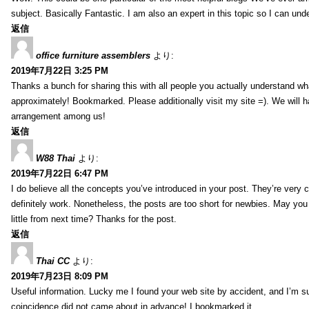
subject. Basically Fantastic. I am also an expert in this topic so I can unde
返信
office furniture assemblers
より:
2019年7月22日 3:25 PM
Thanks a bunch for sharing this with all people you actually understand w
approximately! Bookmarked. Please additionally visit my site =). We will h
arrangement among us!
返信
W88 Thai
より:
2019年7月22日 6:47 PM
I do believe all the concepts you’ve introduced in your post. They’re very
definitely work. Nonetheless, the posts are too short for newbies. May yo
little from next time? Thanks for the post.
返信
Thai CC
より:
2019年7月23日 8:09 PM
Useful information. Lucky me I found your web site by accident, and I’m s
coincidence did not came about in advance! I bookmarked it.