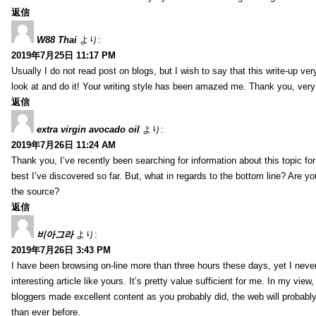
返信
W88 Thai
より:
2019年7月25日 11:17 PM
Usually I do not read post on blogs, but I wish to say that this write-up ve
look at and do it! Your writing style has been amazed me. Thank you, very
返信
extra virgin avocado oil
より:
2019年7月26日 11:24 AM
Thank you, I’ve recently been searching for information about this topic fo
best I’ve discovered so far. But, what in regards to the bottom line? Are y
the source?
返信
비아그라
より:
2019年7月26日 3:43 PM
I have been browsing on-line more than three hours these days, yet I neve
interesting article like yours. It’s pretty value sufficient for me. In my view
bloggers made excellent content as you probably did, the web will probabl
than ever before.