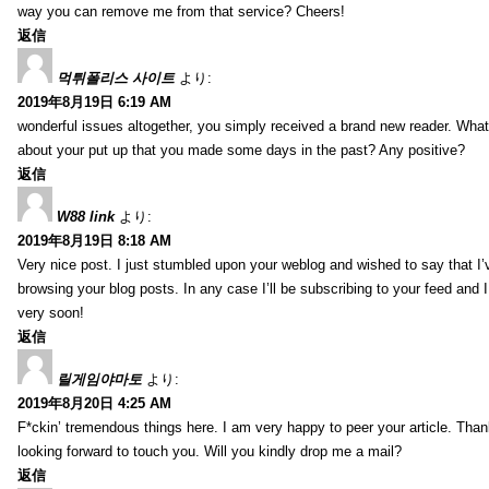
way you can remove me from that service? Cheers!
返信
먹튀폴리스 사이트
より:
2019年8月19日 6:19 AM
wonderful issues altogether, you simply received a brand new reader. Wha
about your put up that you made some days in the past? Any positive?
返信
W88 link
より:
2019年8月19日 8:18 AM
Very nice post. I just stumbled upon your weblog and wished to say that I’
browsing your blog posts. In any case I’ll be subscribing to your feed and 
very soon!
返信
릴게임야마토
より:
2019年8月20日 4:25 AM
F*ckin’ tremendous things here. I am very happy to peer your article. Than
looking forward to touch you. Will you kindly drop me a mail?
返信