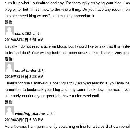
sum it up what I submitted and say, I’m thoroughly enjoying your blog. I as
blog writer but I’m still new to the whole thing. Do you have any recommen
inexperienced blog writers? I’d genuinely appreciate it.
返信
stars 102
より:
2019年8月4日 9:51 AM
Usually I do not read article on blogs, but I would like to say that this wri
to try and do it! Your writing taste has been amazed me. Thanks, very great
返信
email finder
より:
2019年8月6日 2:26 AM
Thanks for one’s marvelous posting! I truly enjoyed reading it, you may be a
remember to bookmark your blog and may come back down the road. I wan
ultimately continue your great job, have a nice weekend!
返信
wedding planner
より:
2019年8月6日 5:38 PM
As a Newbie, I am permanently searching online for articles that can bene