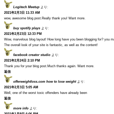
Logitech Meetup
より:
2021年2月3日 11:33 AM
wow, awesome blog post.Really thank you! Want more.
buy spotify plays
より:
2021年2月23日 12:33 PM
Wow, marvelous blog layout! How long have you been blogging for? you m
The overall look of your site is fantastic, as well as the content!
facebook creator studio
より:
2021年2月24日 2:10 PM
Thank you for your blog post.Much thanks again. Want more.
返信
offerweightloss.com how to lose weight
より:
2021年2月3日 5:05 AM
Well, one of the worst toxic offenders have already been
返信
more info
より:
2021年1月9日 6:06 PM