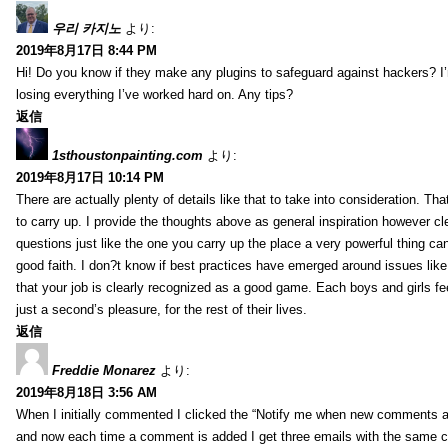
우리 카지노
より:
2019年8月17日 8:44 PM
Hi! Do you know if they make any plugins to safeguard against hackers? I
losing everything I’ve worked hard on. Any tips?
返信
1sthoustonpainting.com
より:
2019年8月17日 10:14 PM
There are actually plenty of details like that to take into consideration. Tha
to carry up. I provide the thoughts above as general inspiration however cle
questions just like the one you carry up the place a very powerful thing ca
good faith. I don?t know if best practices have emerged around issues like 
that your job is clearly recognized as a good game. Each boys and girls fe
just a second’s pleasure, for the rest of their lives.
返信
Freddie Monarez
より:
2019年8月18日 3:56 AM
When I initially commented I clicked the “Notify me when new comments 
and now each time a comment is added I get three emails with the same 