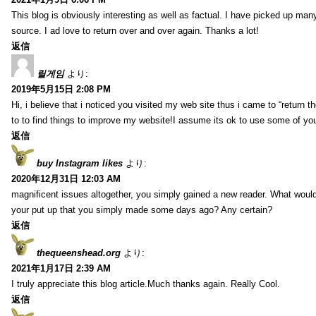
This blog is obviously interesting as well as factual. I have picked up many 
source. I ad love to return over and over again. Thanks a lot!
返信
릴게임
より:
2019年5月15日 2:08 PM
Hi, i believe that i noticed you visited my web site thus i came to “return t
to to find things to improve my website!I assume its ok to use some of yo
返信
buy Instagram likes
より:
2020年12月31日 12:03 AM
magnificent issues altogether, you simply gained a new reader. What wo
your put up that you simply made some days ago? Any certain?
返信
thequeenshead.org
より:
2021年1月17日 2:39 AM
I truly appreciate this blog article.Much thanks again. Really Cool.
返信