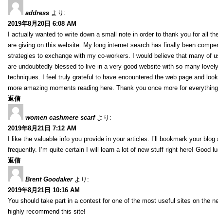
address
より:
2019年8月20日 6:08 AM
I actually wanted to write down a small note in order to thank you for all 
are giving on this website. My long internet search has finally been compe
strategies to exchange with my co-workers. I would believe that many of us 
are undoubtedly blessed to live in a very good website with so many lovely 
techniques. I feel truly grateful to have encountered the web page and loo
more amazing moments reading here. Thank you once more for everything
返信
women cashmere scarf
より:
2019年8月21日 7:12 AM
I like the valuable info you provide in your articles. I’ll bookmark your blo
frequently. I’m quite certain I will learn a lot of new stuff right here! Good l
返信
Brent Goodaker
より:
2019年8月21日 10:16 AM
You should take part in a contest for one of the most useful sites on the net
highly recommend this site!