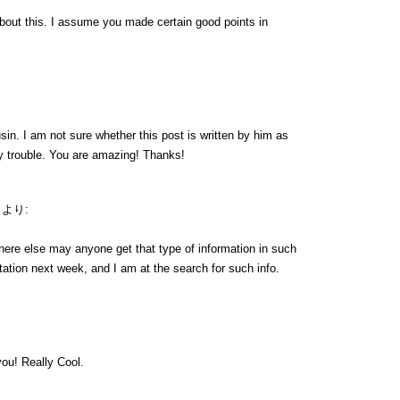
 about this. I assume you made certain good points in
in. I am not sure whether this post is written by him as
y trouble. You are amazing! Thanks!
より:
here else may anyone get that type of information in such
tation next week, and I am at the search for such info.
ou! Really Cool.