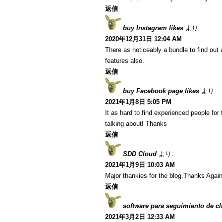
返信
buy Instagram likes
より:
2020年12月31日 12:04 AM
There as noticeably a bundle to find out 
features also.
返信
buy Facebook page likes
より:
2021年1月8日 5:05 PM
It as hard to find experienced people fo
talking about! Thanks
返信
SDD Cloud
より:
2021年1月9日 10:03 AM
Major thankies for the blog.Thanks Aga
返信
software para seguimiento de cl
2021年3月2日 12:33 AM