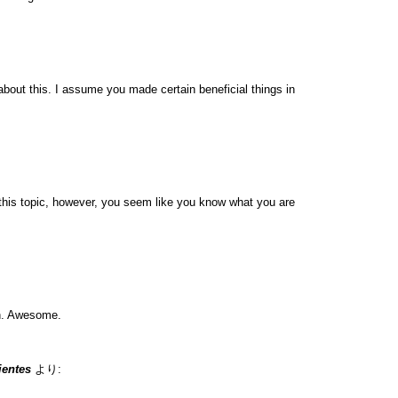
about this. I assume you made certain beneficial things in
r this topic, however, you seem like you know what you are
in. Awesome.
ientes
より: