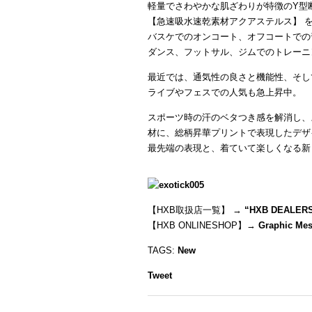
軽量でさわやかな肌ざわりが特徴のY型
【急速吸水速乾素材アクアステルス】 
バスケでのオンコート、オフコートでの
ダンス、フットサル、ジムでのトレーニ
最近では、通気性の良さと機能性、そし
ライブやフェスでの人気も急上昇中。
スポーツ時の汗のベタつき感を解消し、
材に、総柄昇華プリントで表現したデザ
最先端の表現と、着ていて楽しくなる新
【HXB取扱店一覧】 →
“
HXB DEALER
【HXB ONLINESHOP】→
Graphic Mes
TAGS:
New
Tweet