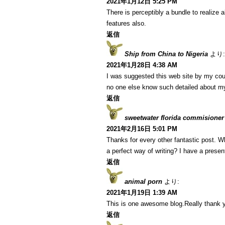
2021年1月12日 5:25 PM
There is perceptibly a bundle to realize
features also.
返信
Ship from China to Nigeria
より:
2021年1月28日 4:38 AM
I was suggested this web site by my cous
no one else know such detailed about m
返信
sweetwater florida commisioner
2021年2月16日 5:01 PM
Thanks for every other fantastic post. W
a perfect way of writing? I have a presen
返信
animal porn
より:
2021年1月19日 1:39 AM
This is one awesome blog.Really thank y
返信