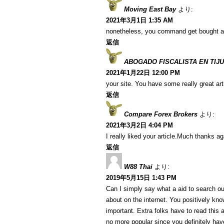
Moving East Bay
より:
2021年3月1日 1:35 AM
nonetheless, you command get bought a
返信
ABOGADO FISCALISTA EN TIJ
2021年1月22日 12:00 PM
your site. You have some really great art
返信
Compare Forex Brokers
より:
2021年3月2日 4:04 PM
I really liked your article.Much thanks ag
返信
W88 Thai
より:
2019年5月15日 1:43 PM
Can I simply say what a aid to search ou
about on the internet. You positively kn
important. Extra folks have to read this 
no more popular since you definitely have