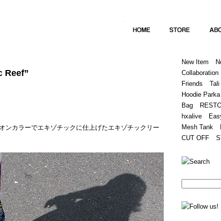
Home
Hugest
About
Store
New Item
N
c Reef”
Collaboration
Friends
Tali
Hoodie Parka
Bag
REST
hxalive
Eas
Mesh Tank
オンカラーでエキゾチックに仕上げたエキゾチックリー
CUT OFF
S