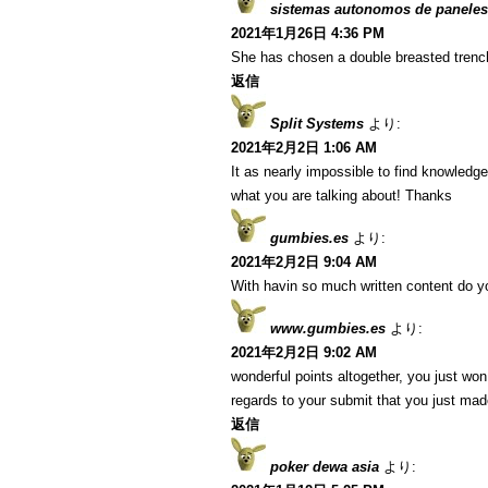
sistemas autonomos de paneles
2021年1月26日 4:36 PM
She has chosen a double breasted trenc
返信
Split Systems
より:
2021年2月2日 1:06 AM
It as nearly impossible to find knowledg
what you are talking about! Thanks
gumbies.es
より:
2021年2月2日 9:04 AM
With havin so much written content do yo
www.gumbies.es
より:
2021年2月2日 9:02 AM
wonderful points altogether, you just w
regards to your submit that you just ma
返信
poker dewa asia
より: