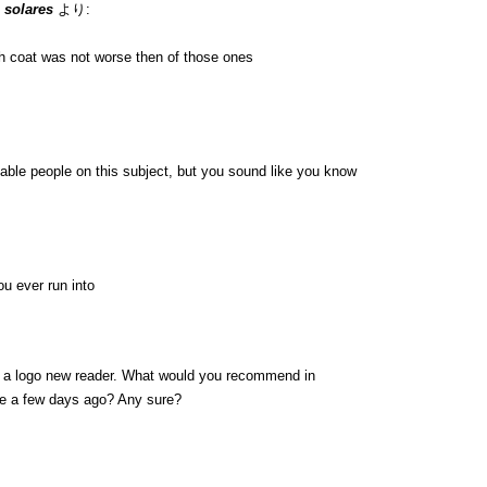
 solares
より:
h coat was not worse then of those ones
eable people on this subject, but you sound like you know
u ever run into
on a logo new reader. What would you recommend in
de a few days ago? Any sure?