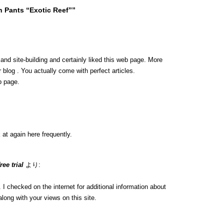
 Pants “Exotic Reef””
 and site-building and certainly liked this web page. More
 blog . You actually come with perfect articles.
b page.
 at again here frequently.
ee trial
より:
 checked on the internet for additional information about
long with your views on this site.