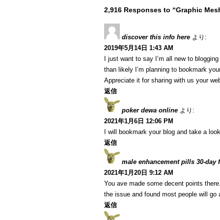
2,916 Responses to “Graphic Mesh
discover this info here
より:
2019年5月14日 1:43 AM
I just want to say I’m all new to blogging
than likely I’m planning to bookmark your
Appreciate it for sharing with us your we
返信
poker dewa online
より:
2021年1月6日 12:06 PM
I will bookmark your blog and take a look
返信
male enhancement pills 30-day fr
2021年1月20日 9:12 AM
You ave made some decent points there. I
the issue and found most people will go a
返信