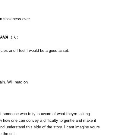
n shakiness over
UANA
より:
icles and I feel I would be a good asset.
ain. Will read on
t someone who truly is aware of what theyre talking
ow how one can convey a difficulty to gentle and make it
and understand this side of the story. I cant imagine youre
 the gift.