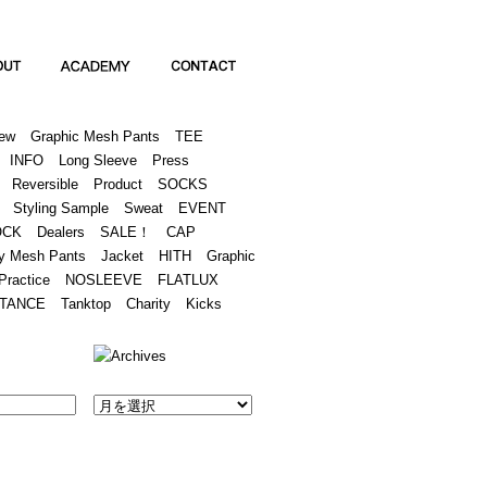
Academy
Contact
ew
Graphic Mesh Pants
TEE
INFO
Long Sleeve
Press
Reversible
Product
SOCKS
Styling Sample
Sweat
EVENT
OCK
Dealers
SALE！
CAP
y Mesh Pants
Jacket
HITH
Graphic
Practice
NOSLEEVE
FLATLUX
TANCE
Tanktop
Charity
Kicks