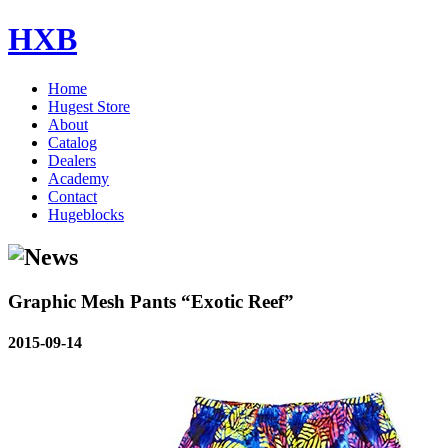
HXB
Home
Hugest Store
About
Catalog
Dealers
Academy
Contact
Hugeblocks
Graphic Mesh Pants “Exotic Reef”
2015-09-14