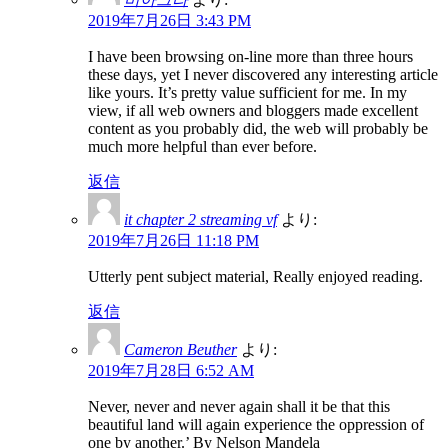
2019年7月26日 3:43 PM
I have been browsing on-line more than three hours
these days, yet I never discovered any interesting article
like yours. It’s pretty value sufficient for me. In my
view, if all web owners and bloggers made excellent
content as you probably did, the web will probably be
much more helpful than ever before.
返信
it chapter 2 streaming vf
より:
2019年7月26日 11:18 PM
Utterly pent subject material, Really enjoyed reading.
返信
Cameron Beuther
より:
2019年7月28日 6:52 AM
Never, never and never again shall it be that this
beautiful land will again experience the oppression of
one by another.’ By Nelson Mandela