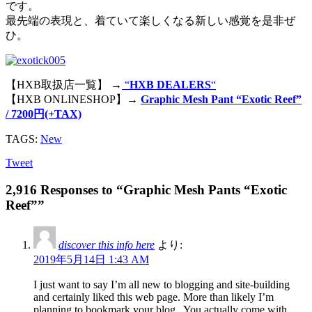
です。
最先端の表現と、着ていて楽しくなる新しい感覚を是非ぜ
ひ。
【HXB取扱店一覧】 →
“
HXB DEALERS
“
【HXB ONLINESHOP】→
Graphic Mesh Pant “Exotic Reef”
/ 7200円(+TAX)
TAGS:
New
Tweet
2,916 Responses to “Graphic Mesh Pants “Exotic
Reef””
discover this info here
より:
2019年5月14日 1:43 AM
I just want to say I’m all new to blogging and site-building
and certainly liked this web page. More than likely I’m
planning to bookmark your blog . You actually come with