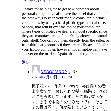
2019年7月20日 1:44 PM
Thanks for helping me to get new concepts about
personal computers. I also have the belief that certain of
the best ways to keep your mobile computer in prime
condition is by using a hard plastic-type material case,
or shell, that will fit over the top of your computer.
These types of protective gear are model specific since
they are manufactured to fit perfectly above the natural
outer shell. You can buy them directly from the seller, or
from third party sources if they are readily available for
your laptop computer, however not all laptop can have
a cover on the market. Again, thanks for your points.
返信
NKDOLLSHOP
より:
2025年2月19日 5:12 PM
栀子花 2.2CF系列 155cmは、格好良くの音
楽少女です。おしゃれな髪と服装は、その
若さを表現しています。その肌は柔らか
く、まるで本物の女性みたいです。そして
その目は深く、何か隠しているようです。