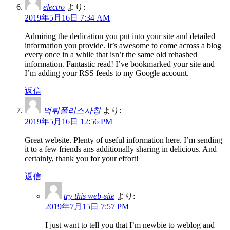
electro
より:
2019年5月16日 7:34 AM
Admiring the dedication you put into your site and detailed
information you provide. It’s awesome to come across a blog
every once in a while that isn’t the same old rehashed
information. Fantastic read! I’ve bookmarked your site and
I’m adding your RSS feeds to my Google account.
返信
먹튀폴리스사칭
より:
2019年5月16日 12:56 PM
Great website. Plenty of useful information here. I’m sending
it to a few friends ans additionally sharing in delicious. And
certainly, thank you for your effort!
返信
try this web-site
より:
2019年7月15日 7:57 PM
I just want to tell you that I’m newbie to weblog and