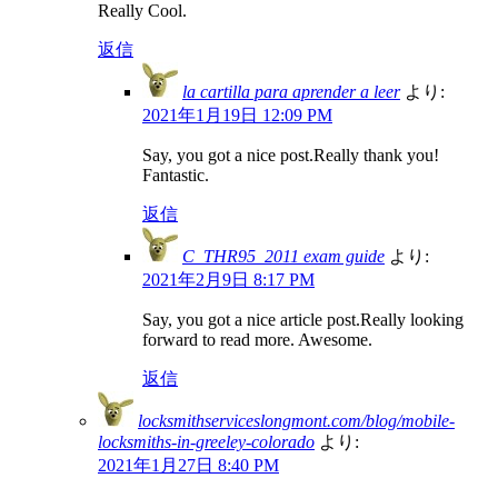
Really Cool.
返信
la cartilla para aprender a leer
より:
2021年1月19日 12:09 PM
Say, you got a nice post.Really thank you!
Fantastic.
返信
C_THR95_2011 exam guide
より:
2021年2月9日 8:17 PM
Say, you got a nice article post.Really looking
forward to read more. Awesome.
返信
locksmithserviceslongmont.com/blog/mobile-
locksmiths-in-greeley-colorado
より:
2021年1月27日 8:40 PM