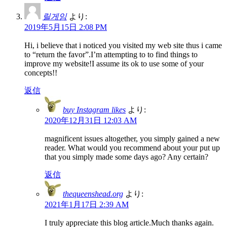
릴게임
より:
2019年5月15日 2:08 PM
Hi, i believe that i noticed you visited my web site thus i came
to “return the favor”.I’m attempting to to find things to
improve my website!I assume its ok to use some of your
concepts!!
返信
buy Instagram likes
より:
2020年12月31日 12:03 AM
magnificent issues altogether, you simply gained a new
reader. What would you recommend about your put up
that you simply made some days ago? Any certain?
返信
thequeenshead.org
より:
2021年1月17日 2:39 AM
I truly appreciate this blog article.Much thanks again.