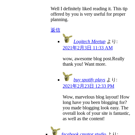
Well I definitely liked reading it. This tip
offered by you is very useful for proper
planning.
返信
Logitech Meetup
より:
2021年2月3日 11:33 AM
wow, awesome blog post.Really
thank you! Want more.
buy spotify plays
より:
2021年2月23日 12:33 PM
Wow, marvelous blog layout! How
long have you been blogging for?
you made blogging look easy. The
overall look of your site is fantastic,
as well as the content!
facebook creator studio
より: