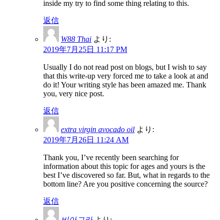
inside my try to find some thing relating to this.
返信
W88 Thai
より:
2019年7月25日 11:17 PM
Usually I do not read post on blogs, but I wish to say
that this write-up very forced me to take a look at and
do it! Your writing style has been amazed me. Thank
you, very nice post.
返信
extra virgin avocado oil
より:
2019年7月26日 11:24 AM
Thank you, I’ve recently been searching for
information about this topic for ages and yours is the
best I’ve discovered so far. But, what in regards to the
bottom line? Are you positive concerning the source?
返信
비아그라
より: