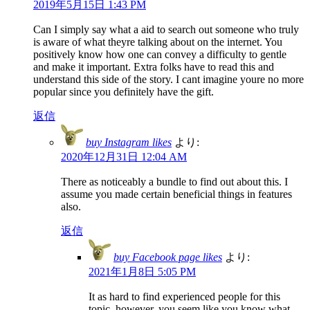
2019年5月15日 1:43 PM
Can I simply say what a aid to search out someone who truly
is aware of what theyre talking about on the internet. You
positively know how one can convey a difficulty to gentle
and make it important. Extra folks have to read this and
understand this side of the story. I cant imagine youre no more
popular since you definitely have the gift.
返信
buy Instagram likes
より:
2020年12月31日 12:04 AM
There as noticeably a bundle to find out about this. I
assume you made certain beneficial things in features
also.
返信
buy Facebook page likes
より:
2021年1月8日 5:05 PM
It as hard to find experienced people for this
topic, however, you seem like you know what