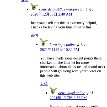
返信
costo de pastillas misoprostol
より:
2020年12月30日 2:40 AM
Just wanna tell that this is extremely helpful,
Thanks for taking your time to write this.
返信
dewa togel online
より:
2021年1月5日 10:32 PM
You have made some decent points there. I
checked on the internet for more
information about the issue and found most
people will go along with your views on
this web site.
返信
dewa togel online
より:
2021年1月7日 3:53 PM
It as enormous that you are getting