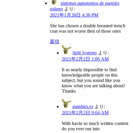
sistemas autonomos de paneles
solares
より:
2021年1月26日 4:36 PM
She has chosen a double breasted trench
coat was not worse then of those ones
返信
Split Systems
より:
2021年2月2日 1:06 AM
It as nearly impossible to find
knowledgeable people on this
subject, but you sound like you
know what you are talking about!
Thanks
gumbies.es
より:
2021年2月2日 9:04 AM
With havin so much written content
do you ever run into