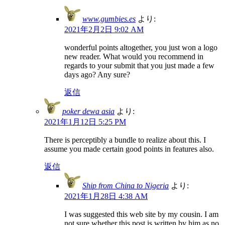
www.gumbies.es
より:
2021年2月2日 9:02 AM
wonderful points altogether, you just won a logo
new reader. What would you recommend in
regards to your submit that you just made a few
days ago? Any sure?
返信
poker dewa asia
より:
2021年1月12日 5:25 PM
There is perceptibly a bundle to realize about this. I
assume you made certain good points in features also.
返信
Ship from China to Nigeria
より:
2021年1月28日 4:38 AM
I was suggested this web site by my cousin. I am
not sure whether this post is written by him as no