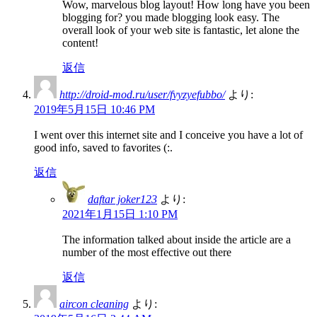
Wow, marvelous blog layout! How long have you been
blogging for? you made blogging look easy. The
overall look of your web site is fantastic, let alone the
content!
返信
http://droid-mod.ru/user/fvyzyefubbo/
より:
2019年5月15日 10:46 PM
I went over this internet site and I conceive you have a lot of
good info, saved to favorites (:.
返信
daftar joker123
より:
2021年1月15日 1:10 PM
The information talked about inside the article are a
number of the most effective out there
返信
aircon cleaning
より: