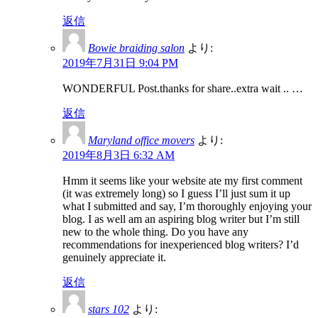
返信
Bowie braiding salon
より:
2019年7月31日 9:04 PM
WONDERFUL Post.thanks for share..extra wait .. …
返信
Maryland office movers
より:
2019年8月3日 6:32 AM
Hmm it seems like your website ate my first comment
(it was extremely long) so I guess I’ll just sum it up
what I submitted and say, I’m thoroughly enjoying your
blog. I as well am an aspiring blog writer but I’m still
new to the whole thing. Do you have any
recommendations for inexperienced blog writers? I’d
genuinely appreciate it.
返信
stars 102
より: