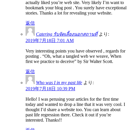
actually liked you’re web site. Very likely I’m want to
bookmark your blog post . You surely have exceptional
stories. Thanks a lot for revealing your website.
返信
Catering รับจัดเลี้ยงนอกสถานที่
より:
2019年7月18日 7:01 AM
Very interesting points you have observed , regards for
posting . “Oh, what a tangled web we weave, When
first we practice to deceive” by Sir Walter Scott.
返信
Who was I in my past life
より:
2019年7月18日 10:39 PM
Hello! I was perusing your articles for the first time
today and wanted to drop a line that it was very cool. I
thought I’d share a website too. You can learn about
past life regression there. Check it out if you’re
interested. Thanks!!