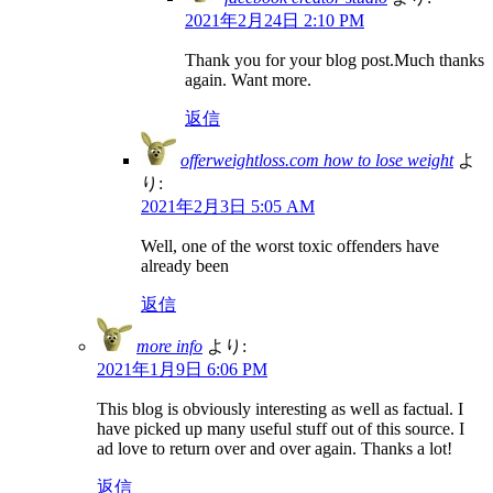
2021年2月24日 2:10 PM
Thank you for your blog post.Much thanks
again. Want more.
返信
offerweightloss.com how to lose weight
よ
り:
2021年2月3日 5:05 AM
Well, one of the worst toxic offenders have
already been
返信
more info
より:
2021年1月9日 6:06 PM
This blog is obviously interesting as well as factual. I
have picked up many useful stuff out of this source. I
ad love to return over and over again. Thanks a lot!
返信