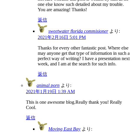
one else know such detailed about my trouble.
You are amazing! Thanks!
返信
sweetwater florida commisioner
より:
2021年2月16日 5:01 PM
Thanks for every other fantastic post. Where else
may anyone get that type of information in such a
perfect way of writing? I have a presentation next
week, and I am at the search for such info.
返信
animal porn
より:
2021年1月19日 1:39 AM
This is one awesome blog.Really thank you! Really
Cool.
返信
Moving East Bay
より: