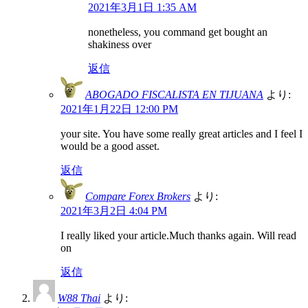
2021年3月1日 1:35 AM
nonetheless, you command get bought an
shakiness over
返信
ABOGADO FISCALISTA EN TIJUANA
より:
2021年1月22日 12:00 PM
your site. You have some really great articles and I feel I
would be a good asset.
返信
Compare Forex Brokers
より:
2021年3月2日 4:04 PM
I really liked your article.Much thanks again. Will read
on
返信
W88 Thai
より: