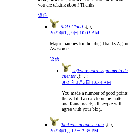
you are talking about! Thanks
返信
SDD Cloud
より:
2021年1月9日 10:03 AM
Major thankies for the blog.Thanks Again.
Awesome.
返信
software para seguimiento de
clientes
より:
2021年3月2日 12:33 AM
You made a number of good points
there. I did a search on the matter
and found nearly all people will
agree with your blog.
thinkeducationusa.com
より:
2021年1月12日 2:35 PM