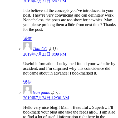
2019年7月22日 6:47 PM
I do believe all the concepts you’ve introduced in your
post. They’re very convincing and can definitely work.
Nonetheless, the posts are too short for newbies. May
you please prolong them a little from next time? Thanks
for the post.
返信
Thai CC
より:
2019年7月23日 8:09 PM
Useful information. Lucky me I found your web site by
accident, and I’m surprised why this coincidence did
not came about in advance! I bookmarked it.
返信
lean gains
より:
2019年7月24日 12:30 AM
Hello very nice blog!! Man .. Beautiful .. Superb .. I’ll
bookmark your blog and take the feeds also…I am glad
to find a lot of useful information right here in the