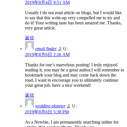
2019年8月4日 9:51 AM
Usually I do not read article on blogs, but I would like
to say that this write-up very compelled me to try and
do it! Your writing taste has been amazed me. Thanks,
very great article.
返信
email finder
より:
2019年8月6日 2:26 AM
Thanks for one’s marvelous posting! I truly enjoyed
reading it, you may be a great author.I will remember to
bookmark your blog and may come back down the
road. I want to encourage you to ultimately continue
your great job, have a nice weekend!
返信
wedding planner
より:
2019年8月6日 5:38 PM
As a Newbie, I am permanently searching online for