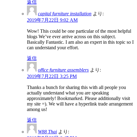
返信
capital furniture installation
より:
2019年7月22日 9:02 AM
Wow! This could be one particular of the most helpful
blogs We’ve ever arrive across on this subject.
Basically Fantastic. I am also an expert in this topic so I
can understand your effort.
返信
office furniture assemblers
より:
2019年7月22日 3:25 PM
Thanks a bunch for sharing this with all people you
actually understand what you are speaking
approximately! Bookmarked. Please additionally visit
my site =). We will have a hyperlink trade arrangement
among us!
返信
W88 Thai
より: