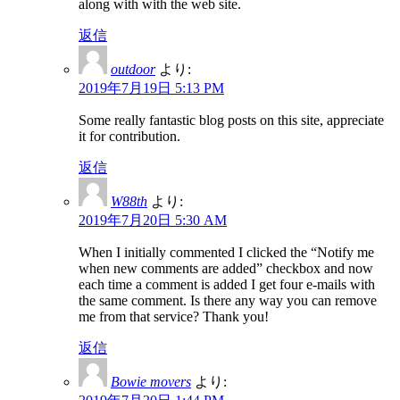
along with with the web site.
返信
outdoor
より:
2019年7月19日 5:13 PM
Some really fantastic blog posts on this site, appreciate
it for contribution.
返信
W88th
より:
2019年7月20日 5:30 AM
When I initially commented I clicked the “Notify me
when new comments are added” checkbox and now
each time a comment is added I get four e-mails with
the same comment. Is there any way you can remove
me from that service? Thank you!
返信
Bowie movers
より: