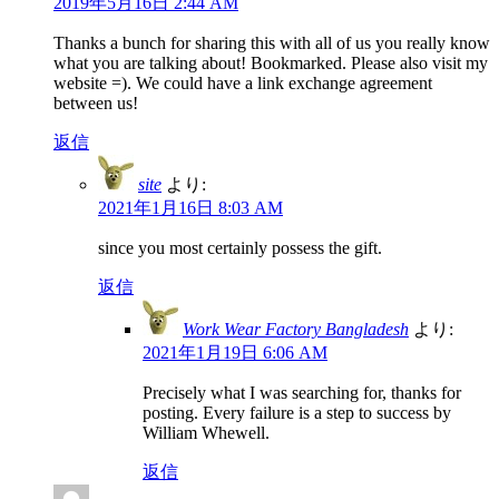
2019年5月16日 2:44 AM
Thanks a bunch for sharing this with all of us you really know
what you are talking about! Bookmarked. Please also visit my
website =). We could have a link exchange agreement
between us!
返信
site
より:
2021年1月16日 8:03 AM
since you most certainly possess the gift.
返信
Work Wear Factory Bangladesh
より:
2021年1月19日 6:06 AM
Precisely what I was searching for, thanks for
posting. Every failure is a step to success by
William Whewell.
返信