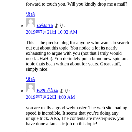
forward to touch you. Will you kindly drop me a mail?
返信
แต่งงาน
より:
2019年7月21日 10:02 AM
This is the precise blog for anyone who wants to search
out out about this topic. You notice a lot its nearly
exhausting to argue with you (not that I truly would
need…HaHa). You definitely put a brand new spin on a
topic thats been written about for years. Great stuff,
simply nice!
返信
W88 ดีไหม
より:
2019年7月22日 4:00 AM
you are really a good webmaster. The web site loading
speed is incredible. It seems that you’re doing any
unique trick. Also, The contents are masterpiece. you
have done a fantastic job on this topic!