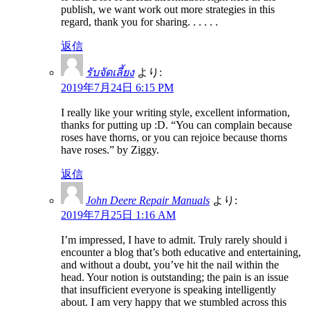
publish, we want work out more strategies in this
regard, thank you for sharing. . . . . .
返信
รับจัดเลี้ยง
より:
2019年7月24日 6:15 PM
I really like your writing style, excellent information,
thanks for putting up :D. “You can complain because
roses have thorns, or you can rejoice because thorns
have roses.” by Ziggy.
返信
John Deere Repair Manuals
より:
2019年7月25日 1:16 AM
I’m impressed, I have to admit. Truly rarely should i
encounter a blog that’s both educative and entertaining,
and without a doubt, you’ve hit the nail within the
head. Your notion is outstanding; the pain is an issue
that insufficient everyone is speaking intelligently
about. I am very happy that we stumbled across this