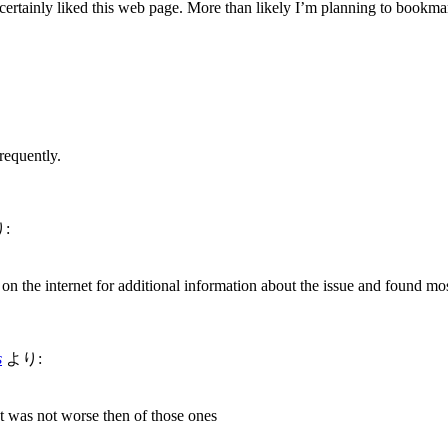
 certainly liked this web page. More than likely I’m planning to bookmar
requently.
:
n the internet for additional information about the issue and found mos
s
より:
t was not worse then of those ones