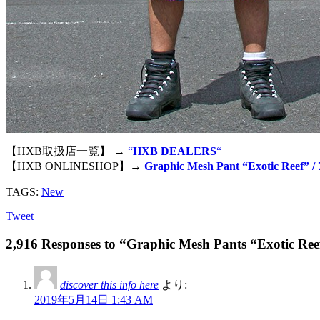
【HXB取扱店一覧】 →
“
HXB DEALERS
“
【HXB ONLINESHOP】→
Graphic Mesh Pant “Exotic Reef” 
TAGS:
New
Tweet
2,916 Responses to “Graphic Mesh Pants “Exotic Ree
discover this info here
より:
2019年5月14日 1:43 AM