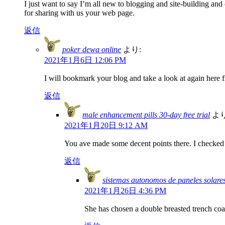
I just want to say I’m all new to blogging and site-building and
for sharing with us your web page.
返信
poker dewa online
より:
2021年1月6日 12:06 PM
I will bookmark your blog and take a look at again here f
返信
male enhancement pills 30-day free trial
より
2021年1月20日 9:12 AM
You ave made some decent points there. I checked o
返信
sistemas autonomos de paneles solare
2021年1月26日 4:36 PM
She has chosen a double breasted trench coa