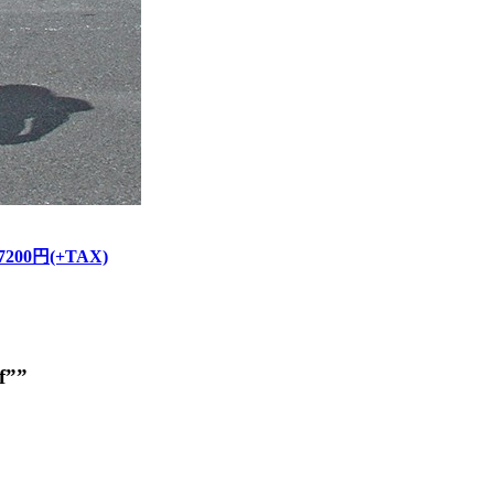
/ 7200円(+TAX)
f””