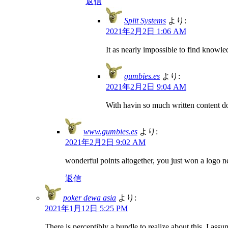
返信
Split Systems
より:
2021年2月2日 1:06 AM
It as nearly impossible to find knowl
gumbies.es
より:
2021年2月2日 9:04 AM
With havin so much written content do
www.gumbies.es
より:
2021年2月2日 9:02 AM
wonderful points altogether, you just won a logo
返信
poker dewa asia
より:
2021年1月12日 5:25 PM
There is perceptibly a bundle to realize about this. I ass