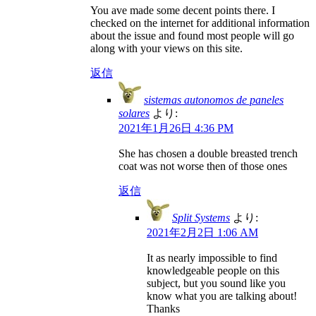
You ave made some decent points there. I
checked on the internet for additional information
about the issue and found most people will go
along with your views on this site.
返信
sistemas autonomos de paneles
solares
より:
2021年1月26日 4:36 PM
She has chosen a double breasted trench
coat was not worse then of those ones
返信
Split Systems
より:
2021年2月2日 1:06 AM
It as nearly impossible to find
knowledgeable people on this
subject, but you sound like you
know what you are talking about!
Thanks