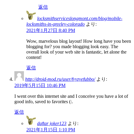
返信
locksmithserviceslongmont.com/blog/mobile-
locksmiths-in-greeley-colorado
より:
2021年1月27日 8:40 PM
Wow, marvelous blog layout! How long have you been
blogging for? you made blogging look easy. The
overall look of your web site is fantastic, let alone the
content!
返信
http://droid-mod.ru/user/fvyzyefubbo/
より:
2019年5月15日 10:46 PM
I went over this internet site and I conceive you have a lot of
good info, saved to favorites (:.
返信
daftar joker123
より:
2021年1月15日 1:10 PM