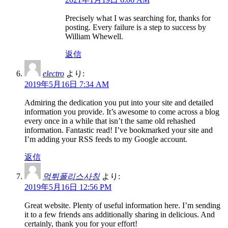
Precisely what I was searching for, thanks for
posting. Every failure is a step to success by
William Whewell.
返信
electro
より:
2019年5月16日 7:34 AM
Admiring the dedication you put into your site and detailed
information you provide. It’s awesome to come across a blog
every once in a while that isn’t the same old rehashed
information. Fantastic read! I’ve bookmarked your site and
I’m adding your RSS feeds to my Google account.
返信
먹튀폴리스사칭
より:
2019年5月16日 12:56 PM
Great website. Plenty of useful information here. I’m sending
it to a few friends ans additionally sharing in delicious. And
certainly, thank you for your effort!