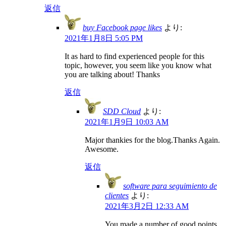
返信
buy Facebook page likes
より:
2021年1月8日 5:05 PM
It as hard to find experienced people for this
topic, however, you seem like you know what
you are talking about! Thanks
返信
SDD Cloud
より:
2021年1月9日 10:03 AM
Major thankies for the blog.Thanks Again.
Awesome.
返信
software para seguimiento de
clientes
より:
2021年3月2日 12:33 AM
You made a number of good points