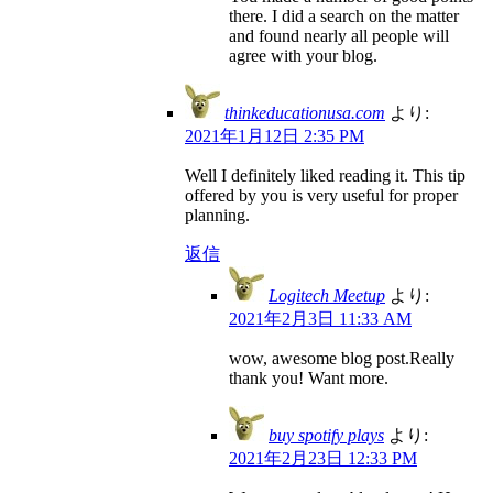
there. I did a search on the matter
and found nearly all people will
agree with your blog.
thinkeducationusa.com
より:
2021年1月12日 2:35 PM
Well I definitely liked reading it. This tip
offered by you is very useful for proper
planning.
返信
Logitech Meetup
より:
2021年2月3日 11:33 AM
wow, awesome blog post.Really
thank you! Want more.
buy spotify plays
より:
2021年2月23日 12:33 PM