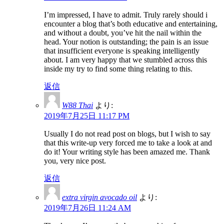
I’m impressed, I have to admit. Truly rarely should i
encounter a blog that’s both educative and entertaining,
and without a doubt, you’ve hit the nail within the
head. Your notion is outstanding; the pain is an issue
that insufficient everyone is speaking intelligently
about. I am very happy that we stumbled across this
inside my try to find some thing relating to this.
返信
W88 Thai
より:
2019年7月25日 11:17 PM
Usually I do not read post on blogs, but I wish to say
that this write-up very forced me to take a look at and
do it! Your writing style has been amazed me. Thank
you, very nice post.
返信
extra virgin avocado oil
より:
2019年7月26日 11:24 AM