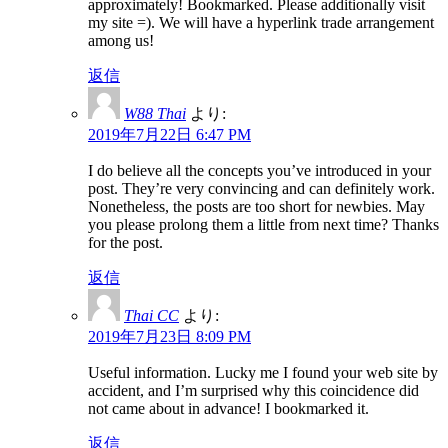
approximately! Bookmarked. Please additionally visit
my site =). We will have a hyperlink trade arrangement
among us!
返信
W88 Thai
より:
2019年7月22日 6:47 PM
I do believe all the concepts you’ve introduced in your
post. They’re very convincing and can definitely work.
Nonetheless, the posts are too short for newbies. May
you please prolong them a little from next time? Thanks
for the post.
返信
Thai CC
より:
2019年7月23日 8:09 PM
Useful information. Lucky me I found your web site by
accident, and I’m surprised why this coincidence did
not came about in advance! I bookmarked it.
返信