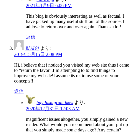
2021年1月9日 6:06 PM
This blog is obviously interesting as well as factual. I
have picked up many useful stuff out of this source. I
ad love to return over and over again. Thanks a lot!
返信
릴게임
より:
2019年5月15日 2:08 PM
Hi, i believe that i noticed you visited my web site thus i came
to “return the favor”.I’m attempting to to find things to
improve my website!I assume its ok to use some of your
concepts!!
返信
buy Instagram likes
より:
2020年12月31日 12:03 AM
magnificent issues altogether, you simply gained a new
reader. What would you recommend about your put up
that you simply made some days ago? Any certain?