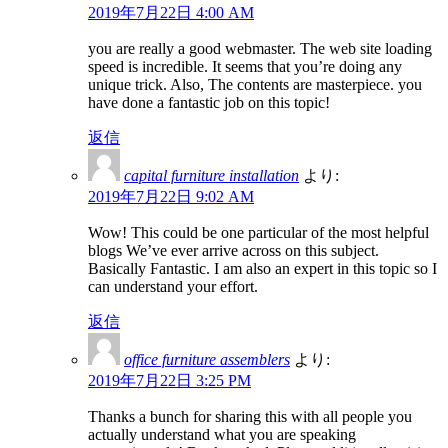
2019年7月22日 4:00 AM
you are really a good webmaster. The web site loading
speed is incredible. It seems that you’re doing any
unique trick. Also, The contents are masterpiece. you
have done a fantastic job on this topic!
返信
capital furniture installation
より:
2019年7月22日 9:02 AM
Wow! This could be one particular of the most helpful
blogs We’ve ever arrive across on this subject.
Basically Fantastic. I am also an expert in this topic so I
can understand your effort.
返信
office furniture assemblers
より:
2019年7月22日 3:25 PM
Thanks a bunch for sharing this with all people you
actually understand what you are speaking