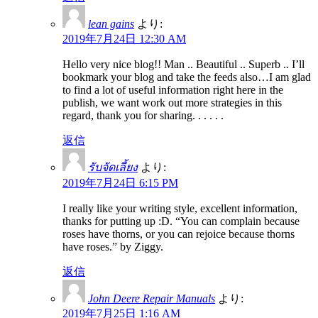
lean gains
より:
2019年7月24日 12:30 AM
Hello very nice blog!! Man .. Beautiful .. Superb .. I’ll
bookmark your blog and take the feeds also…I am glad
to find a lot of useful information right here in the
publish, we want work out more strategies in this
regard, thank you for sharing. . . . . .
返信
รับจัดเลี้ยง
より:
2019年7月24日 6:15 PM
I really like your writing style, excellent information,
thanks for putting up :D. “You can complain because
roses have thorns, or you can rejoice because thorns
have roses.” by Ziggy.
返信
John Deere Repair Manuals
より:
2019年7月25日 1:16 AM