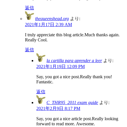
返信
thequeenshead.org
より:
2021年1月17日 2:39 AM
I truly appreciate this blog article.Much thanks again.
Really Cool.
返信
la cartilla para aprender a leer
より:
2021年1月19日 12:09 PM
Say, you got a nice post.Really thank you!
Fantastic.
返信
C_THR95_2011 exam guide
より:
2021年2月9日 8:17 PM
Say, you got a nice article post.Really looking
forward to read more. Awesome.