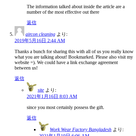
The information talked about inside the article are a
number of the most effective out there
返信
aircon cleaning
より:
2019年5月16日 2:44 AM
Thanks a bunch for sharing this with all of us you really know
what you are talking about! Bookmarked. Please also visit my
website =). We could have a link exchange agreement
between us!
返信
site
より:
2021年1月16日 8:03 AM
since you most certainly possess the gift.
返信
Work Wear Factory Bangladesh
より:
2021年1月19日 6:06 AM