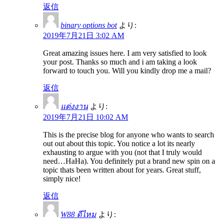
返信
binary options bot
より:
2019年7月21日 3:02 AM
Great amazing issues here. I am very satisfied to look
your post. Thanks so much and i am taking a look
forward to touch you. Will you kindly drop me a mail?
返信
แต่งงาน
より:
2019年7月21日 10:02 AM
This is the precise blog for anyone who wants to search
out out about this topic. You notice a lot its nearly
exhausting to argue with you (not that I truly would
need…HaHa). You definitely put a brand new spin on a
topic thats been written about for years. Great stuff,
simply nice!
返信
W88 ดีไหม
より: