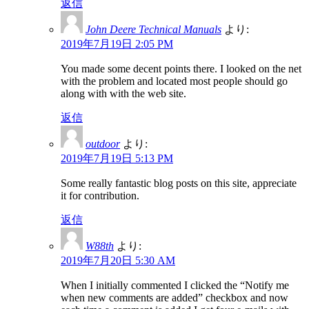
返信
John Deere Technical Manuals
より:
2019年7月19日 2:05 PM
You made some decent points there. I looked on the net
with the problem and located most people should go
along with with the web site.
返信
outdoor
より:
2019年7月19日 5:13 PM
Some really fantastic blog posts on this site, appreciate
it for contribution.
返信
W88th
より:
2019年7月20日 5:30 AM
When I initially commented I clicked the “Notify me
when new comments are added” checkbox and now