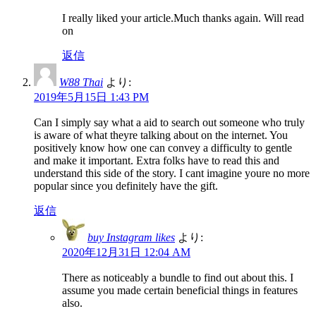
I really liked your article.Much thanks again. Will read
on
返信
W88 Thai
より:
2019年5月15日 1:43 PM
Can I simply say what a aid to search out someone who truly
is aware of what theyre talking about on the internet. You
positively know how one can convey a difficulty to gentle
and make it important. Extra folks have to read this and
understand this side of the story. I cant imagine youre no more
popular since you definitely have the gift.
返信
buy Instagram likes
より:
2020年12月31日 12:04 AM
There as noticeably a bundle to find out about this. I
assume you made certain beneficial things in features
also.