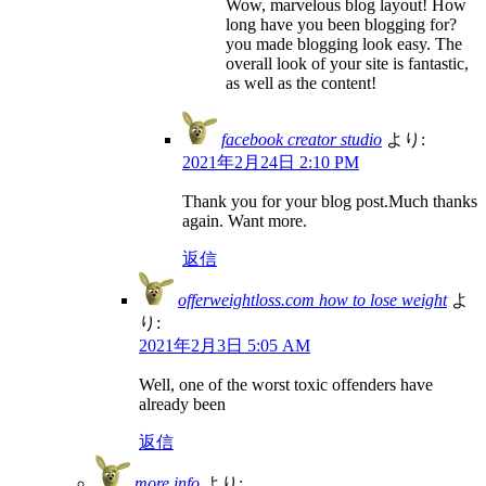
Wow, marvelous blog layout! How
long have you been blogging for?
you made blogging look easy. The
overall look of your site is fantastic,
as well as the content!
facebook creator studio
より:
2021年2月24日 2:10 PM
Thank you for your blog post.Much thanks
again. Want more.
返信
offerweightloss.com how to lose weight
よ
り:
2021年2月3日 5:05 AM
Well, one of the worst toxic offenders have
already been
返信
more info
より: