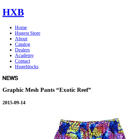
HXB
Home
Hugest Store
About
Catalog
Dealers
Academy
Contact
Hugeblocks
Graphic Mesh Pants “Exotic Reef”
2015-09-14