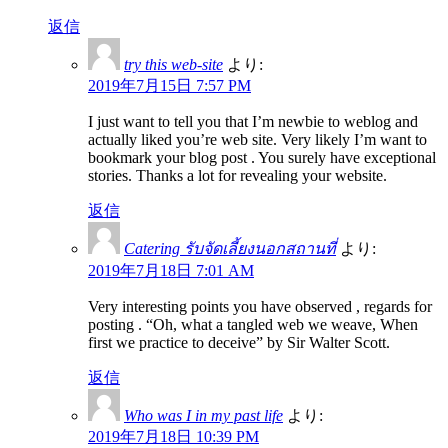
返信
try this web-site
より:
2019年7月15日 7:57 PM
I just want to tell you that I’m newbie to weblog and
actually liked you’re web site. Very likely I’m want to
bookmark your blog post . You surely have exceptional
stories. Thanks a lot for revealing your website.
返信
Catering รับจัดเลี้ยงนอกสถานที่
より:
2019年7月18日 7:01 AM
Very interesting points you have observed , regards for
posting . “Oh, what a tangled web we weave, When
first we practice to deceive” by Sir Walter Scott.
返信
Who was I in my past life
より:
2019年7月18日 10:39 PM