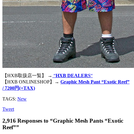
【HXB取扱店一覧】 →
“
HXB DEALERS
“
【HXB ONLINESHOP】→
Graphic Mesh Pant “Exotic Reef”
/ 7200円(+TAX)
TAGS:
New
Tweet
2,916 Responses to “Graphic Mesh Pants “Exotic
Reef””