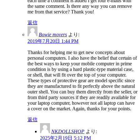
each time a comment is added I get four e-mails with
the same comment. Is there any way you can remove
me from that service? Thank you!
返信
Bowie movers
より:
2019年7月20日 1:44 PM
Thanks for helping me to get new concepts about
personal computers. I also have the belief that certain of
the best ways to keep your mobile computer in prime
condition is by using a hard plastic-type material case,
or shell, that will fit over the top of your computer.
These types of protective gear are model specific since
they are manufactured to fit perfectly above the natural
outer shell. You can buy them directly from the seller, or
from third party sources if they are readily available for
your laptop computer, however not all laptop can have
a cover on the market. Again, thanks for your points.
返信
NKDOLLSHOP
より:
2025年2月19日 5:12 PM