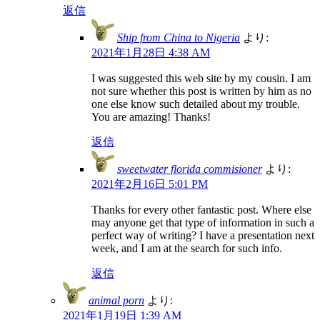
返信
Ship from China to Nigeria
より:
2021年1月28日 4:38 AM
I was suggested this web site by my cousin. I am
not sure whether this post is written by him as no
one else know such detailed about my trouble.
You are amazing! Thanks!
返信
sweetwater florida commisioner
より:
2021年2月16日 5:01 PM
Thanks for every other fantastic post. Where else
may anyone get that type of information in such a
perfect way of writing? I have a presentation next
week, and I am at the search for such info.
返信
animal porn
より:
2021年1月19日 1:39 AM