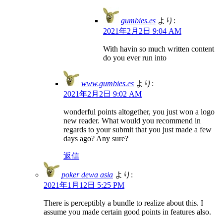
gumbies.es
より:
2021年2月2日 9:04 AM
With havin so much written content
do you ever run into
www.gumbies.es
より:
2021年2月2日 9:02 AM
wonderful points altogether, you just won a logo
new reader. What would you recommend in
regards to your submit that you just made a few
days ago? Any sure?
返信
poker dewa asia
より:
2021年1月12日 5:25 PM
There is perceptibly a bundle to realize about this. I
assume you made certain good points in features also.