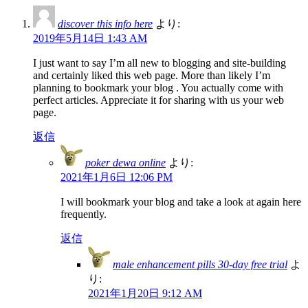
discover this info here
より:
2019年5月14日 1:43 AM
I just want to say I’m all new to blogging and site-building
and certainly liked this web page. More than likely I’m
planning to bookmark your blog . You actually come with
perfect articles. Appreciate it for sharing with us your web
page.
返信
poker dewa online
より:
2021年1月6日 12:06 PM
I will bookmark your blog and take a look at again here
frequently.
返信
male enhancement pills 30-day free trial
よ
り:
2021年1月20日 9:12 AM