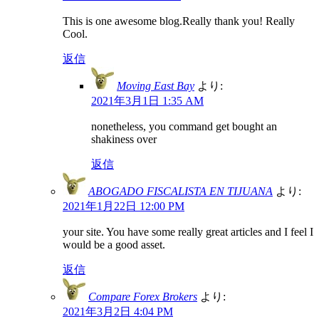
This is one awesome blog.Really thank you! Really
Cool.
返信
Moving East Bay
より:
2021年3月1日 1:35 AM
nonetheless, you command get bought an
shakiness over
返信
ABOGADO FISCALISTA EN TIJUANA
より:
2021年1月22日 12:00 PM
your site. You have some really great articles and I feel I
would be a good asset.
返信
Compare Forex Brokers
より:
2021年3月2日 4:04 PM