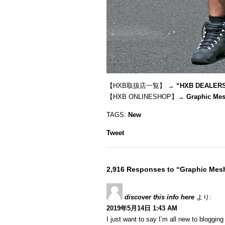
【HXB取扱店一覧】 →
“
HXB DEALER
【HXB ONLINESHOP】→
Graphic Mes
TAGS:
New
Tweet
2,916 Responses to “Graphic Mesh
discover this info here
より:
2019年5月14日 1:43 AM
I just want to say I’m all new to blogging