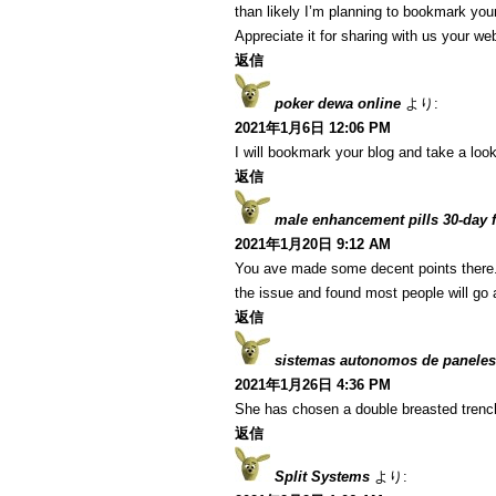
than likely I’m planning to bookmark your
Appreciate it for sharing with us your we
返信
poker dewa online
より:
2021年1月6日 12:06 PM
I will bookmark your blog and take a look
返信
male enhancement pills 30-day fr
2021年1月20日 9:12 AM
You ave made some decent points there. I
the issue and found most people will go a
返信
sistemas autonomos de paneles
2021年1月26日 4:36 PM
She has chosen a double breasted trenc
返信
Split Systems
より: