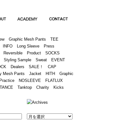
Academy
Contact
ew
Graphic Mesh Pants
TEE
INFO
Long Sleeve
Press
Reversible
Product
SOCKS
Styling Sample
Sweat
EVENT
OCK
Dealers
SALE！
CAP
y Mesh Pants
Jacket
HITH
Graphic
Practice
NOSLEEVE
FLATLUX
TANCE
Tanktop
Charity
Kicks