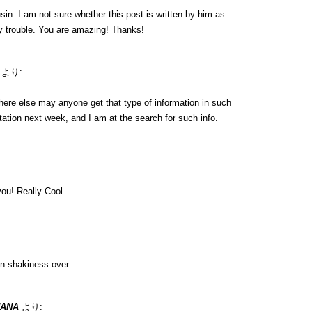
in. I am not sure whether this post is written by him as
y trouble. You are amazing! Thanks!
より:
here else may anyone get that type of information in such
tation next week, and I am at the search for such info.
ou! Really Cool.
n shakiness over
UANA
より: