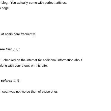
 blog . You actually come with perfect articles.
b page.
 at again here frequently.
ee trial
より:
 checked on the internet for additional information about
long with your views on this site.
 solares
より:
h coat was not worse then of those ones