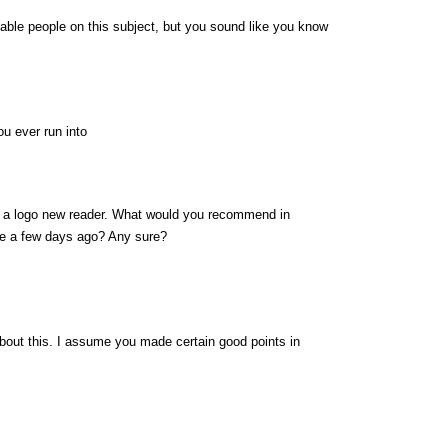
eable people on this subject, but you sound like you know
u ever run into
on a logo new reader. What would you recommend in
de a few days ago? Any sure?
 about this. I assume you made certain good points in