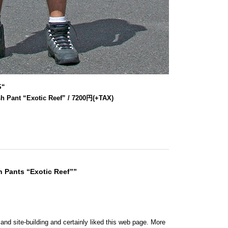
S
“
h Pant “Exotic Reef” / 7200円(+TAX)
 Pants “Exotic Reef””
 and site-building and certainly liked this web page. More