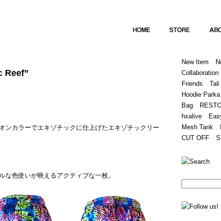
Home
Hugest
About
Store
New Item
N
c Reef”
Collaboration
Friends
Tali
Hoodie Parka
Bag
REST
hxalive
Eas
Mesh Tank
オンカラーでエキゾチックに仕上げたエキゾチックリー
CUT OFF
S
ルな色使いが映えるアクティブな一枚。