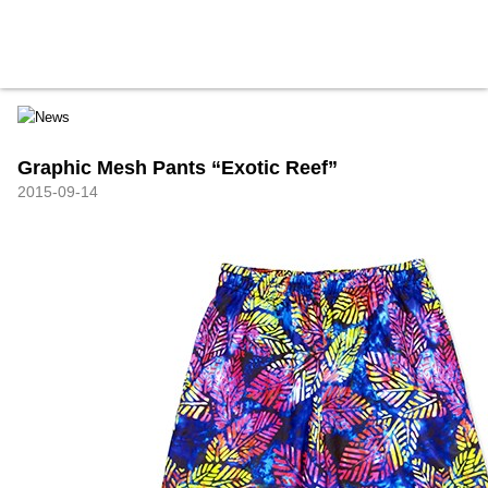
HXB
Home
Hugest
About
Academy
Contact
Store
Graphic Mesh Pants “Exotic Reef”
2015-09-14