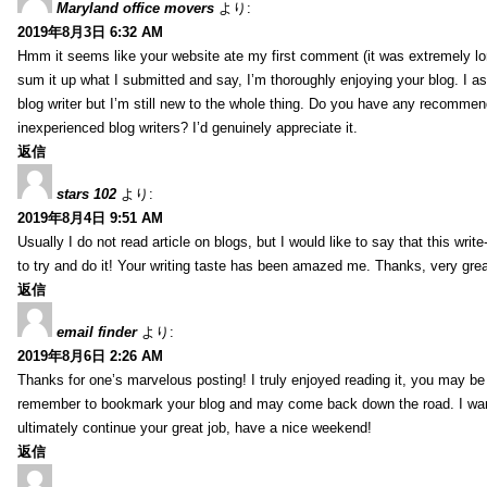
Maryland office movers
より:
2019年8月3日 6:32 AM
Hmm it seems like your website ate my first comment (it was extremely long
sum it up what I submitted and say, I’m thoroughly enjoying your blog. I as
blog writer but I’m still new to the whole thing. Do you have any recommen
inexperienced blog writers? I’d genuinely appreciate it.
返信
stars 102
より:
2019年8月4日 9:51 AM
Usually I do not read article on blogs, but I would like to say that this wri
to try and do it! Your writing taste has been amazed me. Thanks, very great
返信
email finder
より:
2019年8月6日 2:26 AM
Thanks for one’s marvelous posting! I truly enjoyed reading it, you may be a
remember to bookmark your blog and may come back down the road. I wan
ultimately continue your great job, have a nice weekend!
返信