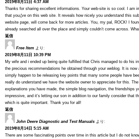
2019年8月11日 4:37 AM
Thanks for sharing excellent informations. Your web-site is so cool. I am 
that you¡¦ve on this web site. It reveals how nicely you understand this s
website page, will come back for more articles. You, my pal, ROCK! I found
already searched all over the place and simply couldn’t come across. What
返信
Free Item
より:
2019年8月11日 10:39 PM
My wife and i ended up being quite fulfilled that Chris managed to do his i
the precious recommendations he obtained through your weblog. It is now 
simply happen to be releasing key points that many some people have been
really do understand we have the website owner to appreciate for this. Th
explanations you have made, the simple blog navigation, the friendships you h
impressive, and it’s letting our son in addition to our family consider that th
which is quite important. Thank you for all!
返信
John Deere Diagnostic and Test Manuals
より:
2019年8月14日 5:15 AM
There are some fascinating points over time in this article but I do not know