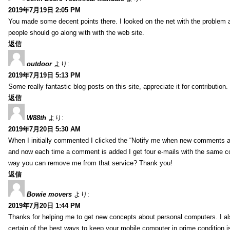
2019年7月19日 2:05 PM
You made some decent points there. I looked on the net with the problem 
people should go along with with the web site.
返信
outdoor
より:
2019年7月19日 5:13 PM
Some really fantastic blog posts on this site, appreciate it for contribution.
返信
W88th
より:
2019年7月20日 5:30 AM
When I initially commented I clicked the “Notify me when new comments 
and now each time a comment is added I get four e-mails with the same c
way you can remove me from that service? Thank you!
返信
Bowie movers
より:
2019年7月20日 1:44 PM
Thanks for helping me to get new concepts about personal computers. I als
certain of the best ways to keep your mobile computer in prime condition i