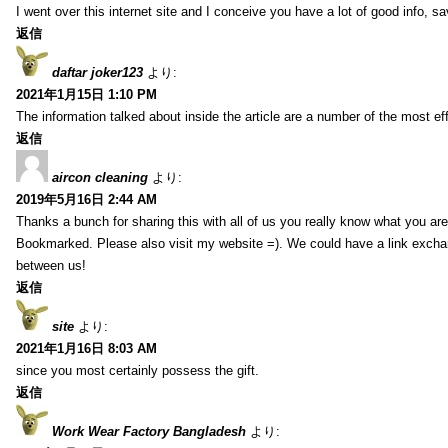
I went over this internet site and I conceive you have a lot of good info, sav
返信
daftar joker123
より:
2021年1月15日 1:10 PM
The information talked about inside the article are a number of the most ef
返信
aircon cleaning
より:
2019年5月16日 2:44 AM
Thanks a bunch for sharing this with all of us you really know what you are
Bookmarked. Please also visit my website =). We could have a link exch
between us!
返信
site
より:
2021年1月16日 8:03 AM
since you most certainly possess the gift.
返信
Work Wear Factory Bangladesh
より: