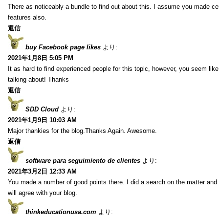
There as noticeably a bundle to find out about this. I assume you made cert
features also.
返信
buy Facebook page likes
より:
2021年1月8日 5:05 PM
It as hard to find experienced people for this topic, however, you seem li
talking about! Thanks
返信
SDD Cloud
より:
2021年1月9日 10:03 AM
Major thankies for the blog.Thanks Again. Awesome.
返信
software para seguimiento de clientes
より:
2021年3月2日 12:33 AM
You made a number of good points there. I did a search on the matter and 
will agree with your blog.
thinkeducationusa.com
より: