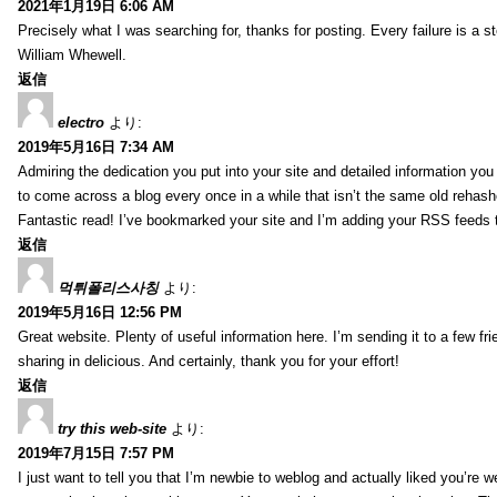
2021年1月19日 6:06 AM
Precisely what I was searching for, thanks for posting. Every failure is a 
William Whewell.
返信
electro
より:
2019年5月16日 7:34 AM
Admiring the dedication you put into your site and detailed information yo
to come across a blog every once in a while that isn’t the same old rehash
Fantastic read! I’ve bookmarked your site and I’m adding your RSS feeds
返信
먹튀폴리스사칭
より:
2019年5月16日 12:56 PM
Great website. Plenty of useful information here. I’m sending it to a few fri
sharing in delicious. And certainly, thank you for your effort!
返信
try this web-site
より:
2019年7月15日 7:57 PM
I just want to tell you that I’m newbie to weblog and actually liked you’re we