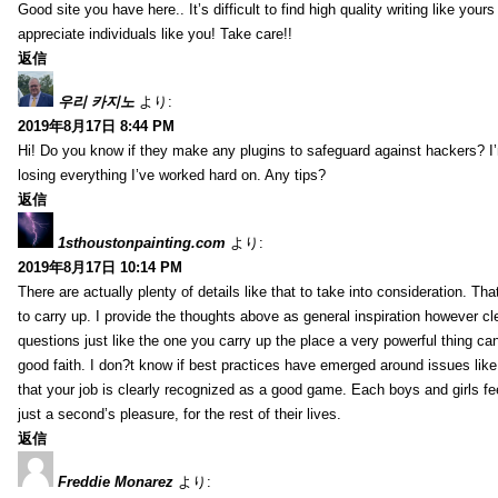
Good site you have here.. It’s difficult to find high quality writing like your
appreciate individuals like you! Take care!!
返信
우리 카지노
より:
2019年8月17日 8:44 PM
Hi! Do you know if they make any plugins to safeguard against hackers? I
losing everything I’ve worked hard on. Any tips?
返信
1sthoustonpainting.com
より:
2019年8月17日 10:14 PM
There are actually plenty of details like that to take into consideration. Tha
to carry up. I provide the thoughts above as general inspiration however cle
questions just like the one you carry up the place a very powerful thing ca
good faith. I don?t know if best practices have emerged around issues like 
that your job is clearly recognized as a good game. Each boys and girls fe
just a second’s pleasure, for the rest of their lives.
返信
Freddie Monarez
より: