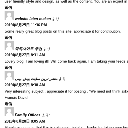
user friendly style and design, as well as the content. You are an expert in 
返信
website laten maken
より:
2019年8月25日 11:36 PM
Some really great blog posts on this site, appreciate it for contribution.
返信
먹튀사이트 추천
より:
2019年8月27日 8:31 AM
Lovely blog! I am loving it!! Will come back again. I am taking your feeds 
返信
معتبر ترین سایت پیش بینی
より:
2019年8月27日 8:38 AM
Very interesting subject , appreciate it for posting . “We need not think alik
Francis David.
返信
Family Offices
より:
2019年8月28日 8:05 AM
Merely wanna say that this is extremely helpful, Thanks for taking your time