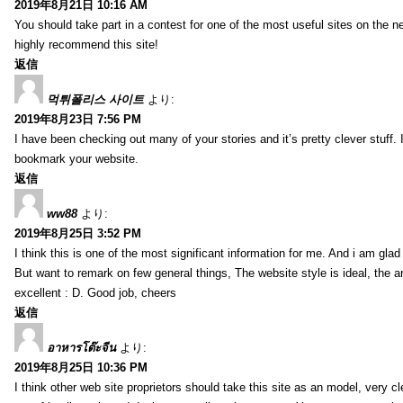
2019年8月21日 10:16 AM
You should take part in a contest for one of the most useful sites on the net
highly recommend this site!
返信
먹튀폴리스 사이트
より:
2019年8月23日 7:56 PM
I have been checking out many of your stories and it’s pretty clever stuff. 
bookmark your website.
返信
ww88
より:
2019年8月25日 3:52 PM
I think this is one of the most significant information for me. And i am glad 
But want to remark on few general things, The website style is ideal, the art
excellent : D. Good job, cheers
返信
อาหารโต๊ะจีน
より:
2019年8月25日 10:36 PM
I think other web site proprietors should take this site as an model, very 