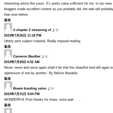
interesting article like yours. It’s pretty value sufficient for me. In my view
bloggers made excellent content as you probably did, the web will probabl
than ever before.
返信
it chapter 2 streaming vf
より:
2019年7月26日 11:18 PM
Utterly pent subject material, Really enjoyed reading.
返信
Cameron Beuther
より:
2019年7月28日 6:52 AM
Never, never and never again shall it be that this beautiful land will again 
oppression of one by another.’ By Nelson Mandela
返信
Bowie braiding salon
より:
2019年7月31日 9:04 PM
WONDERFUL Post.thanks for share..extra wait .. …
返信