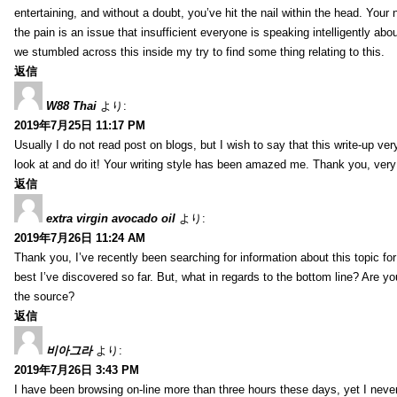
entertaining, and without a doubt, you’ve hit the nail within the head. Your 
the pain is an issue that insufficient everyone is speaking intelligently abo
we stumbled across this inside my try to find some thing relating to this.
返信
W88 Thai
より:
2019年7月25日 11:17 PM
Usually I do not read post on blogs, but I wish to say that this write-up ve
look at and do it! Your writing style has been amazed me. Thank you, very
返信
extra virgin avocado oil
より:
2019年7月26日 11:24 AM
Thank you, I’ve recently been searching for information about this topic fo
best I’ve discovered so far. But, what in regards to the bottom line? Are y
the source?
返信
비아그라
より:
2019年7月26日 3:43 PM
I have been browsing on-line more than three hours these days, yet I neve