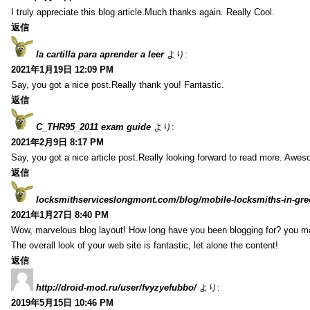
I truly appreciate this blog article.Much thanks again. Really Cool.
返信
la cartilla para aprender a leer
より:
2021年1月19日 12:09 PM
Say, you got a nice post.Really thank you! Fantastic.
返信
C_THR95_2011 exam guide
より:
2021年2月9日 8:17 PM
Say, you got a nice article post.Really looking forward to read more. Awe
返信
locksmithserviceslongmont.com/blog/mobile-locksmiths-in-gre
2021年1月27日 8:40 PM
Wow, marvelous blog layout! How long have you been blogging for? you m
The overall look of your web site is fantastic, let alone the content!
返信
http://droid-mod.ru/user/fvyzyefubbo/
より:
2019年5月15日 10:46 PM