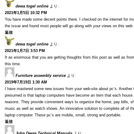
dewa togel online
より:
2021年1月5日 10:32 PM
You have made some decent points there. I checked on the internet for mo
the issue and found most people will go along with your views on this web 
返信
dewa togel online
より:
2021年1月7日 3:53 PM
It as enormous that you are getting thoughts from this post as well as fr
this time.
Furniture assembly service
より:
2019年7月19日 1:30 AM
I have mastered some new issues from your web-site about pc’s. Another t
presumed is that laptop computers have become an item that each house
reasons. They provide convenient ways to organize the home, pay bills, s
music as well as watch shows. An innovative solution to complete all of t
laptop computer. These pc’s are mobile, small, strong and portable.
返信
John Deere Technical Manuals
より: