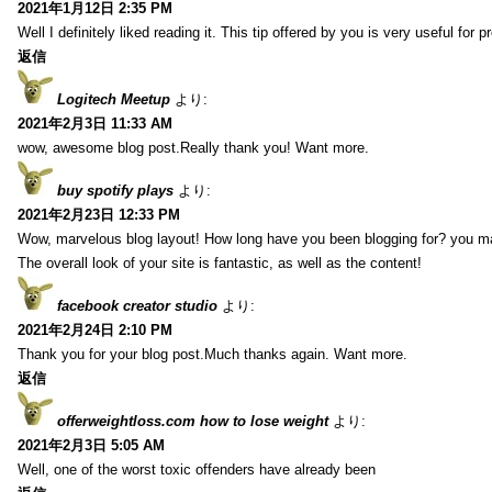
2021年1月12日 2:35 PM
Well I definitely liked reading it. This tip offered by you is very useful for p
返信
Logitech Meetup
より:
2021年2月3日 11:33 AM
wow, awesome blog post.Really thank you! Want more.
buy spotify plays
より:
2021年2月23日 12:33 PM
Wow, marvelous blog layout! How long have you been blogging for? you m
The overall look of your site is fantastic, as well as the content!
facebook creator studio
より:
2021年2月24日 2:10 PM
Thank you for your blog post.Much thanks again. Want more.
返信
offerweightloss.com how to lose weight
より:
2021年2月3日 5:05 AM
Well, one of the worst toxic offenders have already been