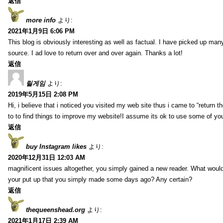
返信
more info
より:
2021年1月9日 6:06 PM
This blog is obviously interesting as well as factual. I have picked up many 
source. I ad love to return over and over again. Thanks a lot!
返信
릴게임
より:
2019年5月15日 2:08 PM
Hi, i believe that i noticed you visited my web site thus i came to “return t
to to find things to improve my website!I assume its ok to use some of yo
返信
buy Instagram likes
より:
2020年12月31日 12:03 AM
magnificent issues altogether, you simply gained a new reader. What wo
your put up that you simply made some days ago? Any certain?
返信
thequeenshead.org
より:
2021年1月17日 2:39 AM