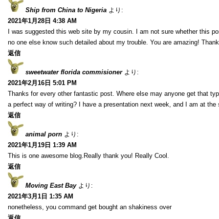
Ship from China to Nigeria
より:
2021年1月28日 4:38 AM
I was suggested this web site by my cousin. I am not sure whether this pos
no one else know such detailed about my trouble. You are amazing! Thank
返信
sweetwater florida commisioner
より:
2021年2月16日 5:01 PM
Thanks for every other fantastic post. Where else may anyone get that typ
a perfect way of writing? I have a presentation next week, and I am at the 
返信
animal porn
より:
2021年1月19日 1:39 AM
This is one awesome blog.Really thank you! Really Cool.
返信
Moving East Bay
より:
2021年3月1日 1:35 AM
nonetheless, you command get bought an shakiness over
返信