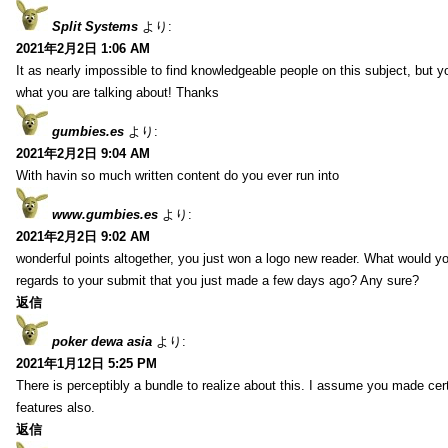
Split Systems
より:
2021年2月2日 1:06 AM
It as nearly impossible to find knowledgeable people on this subject, but 
what you are talking about! Thanks
gumbies.es
より:
2021年2月2日 9:04 AM
With havin so much written content do you ever run into
www.gumbies.es
より:
2021年2月2日 9:02 AM
wonderful points altogether, you just won a logo new reader. What would 
regards to your submit that you just made a few days ago? Any sure?
返信
poker dewa asia
より:
2021年1月12日 5:25 PM
There is perceptibly a bundle to realize about this. I assume you made cer
features also.
返信