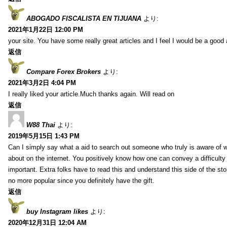
ABOGADO FISCALISTA EN TIJUANA
より:
2021年1月22日 12:00 PM
your site. You have some really great articles and I feel I would be a good 
返信
Compare Forex Brokers
より:
2021年3月2日 4:04 PM
I really liked your article.Much thanks again. Will read on
返信
W88 Thai
より:
2019年5月15日 1:43 PM
Can I simply say what a aid to search out someone who truly is aware of w
about on the internet. You positively know how one can convey a difficulty
important. Extra folks have to read this and understand this side of the sto
no more popular since you definitely have the gift.
返信
buy Instagram likes
より:
2020年12月31日 12:04 AM