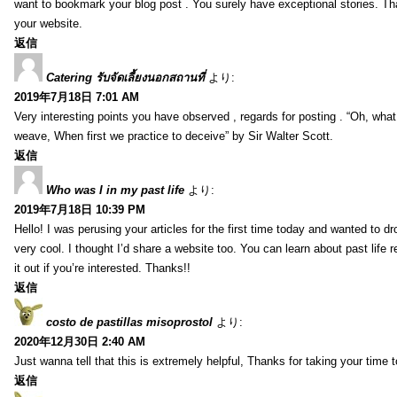
want to bookmark your blog post . You surely have exceptional stories. Tha
your website.
返信
Catering รับจัดเลี้ยงนอกสถานที่
より:
2019年7月18日 7:01 AM
Very interesting points you have observed , regards for posting . “Oh, wha
weave, When first we practice to deceive” by Sir Walter Scott.
返信
Who was I in my past life
より:
2019年7月18日 10:39 PM
Hello! I was perusing your articles for the first time today and wanted to dro
very cool. I thought I’d share a website too. You can learn about past life 
it out if you’re interested. Thanks!!
返信
costo de pastillas misoprostol
より:
2020年12月30日 2:40 AM
Just wanna tell that this is extremely helpful, Thanks for taking your time to
返信