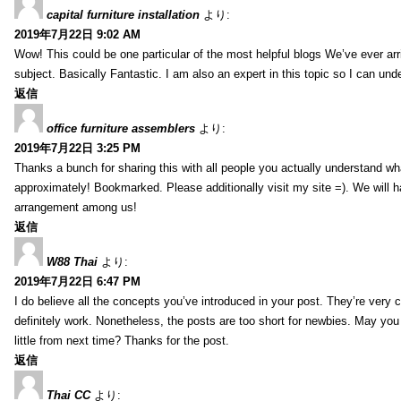
capital furniture installation
より:
2019年7月22日 9:02 AM
Wow! This could be one particular of the most helpful blogs We’ve ever arr
subject. Basically Fantastic. I am also an expert in this topic so I can unde
返信
office furniture assemblers
より:
2019年7月22日 3:25 PM
Thanks a bunch for sharing this with all people you actually understand w
approximately! Bookmarked. Please additionally visit my site =). We will h
arrangement among us!
返信
W88 Thai
より:
2019年7月22日 6:47 PM
I do believe all the concepts you’ve introduced in your post. They’re very
definitely work. Nonetheless, the posts are too short for newbies. May yo
little from next time? Thanks for the post.
返信
Thai CC
より: