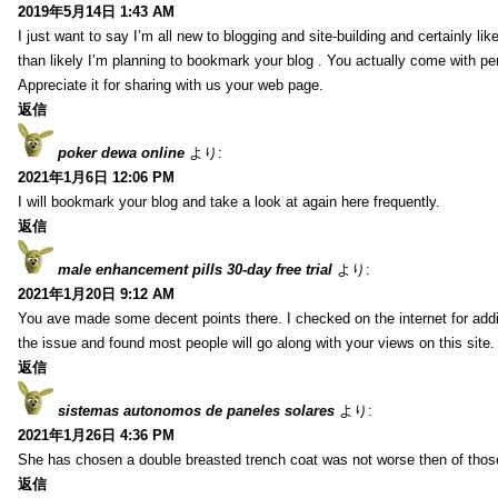
2019年5月14日 1:43 AM
I just want to say I’m all new to blogging and site-building and certainly li
than likely I’m planning to bookmark your blog . You actually come with per
Appreciate it for sharing with us your web page.
返信
poker dewa online
より:
2021年1月6日 12:06 PM
I will bookmark your blog and take a look at again here frequently.
返信
male enhancement pills 30-day free trial
より:
2021年1月20日 9:12 AM
You ave made some decent points there. I checked on the internet for addi
the issue and found most people will go along with your views on this site.
返信
sistemas autonomos de paneles solares
より:
2021年1月26日 4:36 PM
She has chosen a double breasted trench coat was not worse then of tho
返信