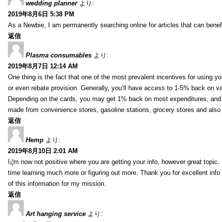
wedding planner
より:
2019年8月6日 5:38 PM
As a Newbie, I am permanently searching online for articles that can bene
返信
Plasma consumables
より:
2019年8月7日 12:14 AM
One thing is the fact that one of the most prevalent incentives for using y
or even rebate provision. Generally, you’ll have access to 1-5% back on v
Depending on the cards, you may get 1% back on most expenditures, and 
made from convenience stores, gasoline stations, grocery stores and als
返信
Hemp
より:
2019年8月10日 2:01 AM
I¡¦m now not positive where you are getting your info, however great topic
time learning much more or figuring out more. Thank you for excellent info 
of this information for my mission.
返信
Art hanging service
より: