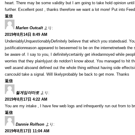
heart. There may be some validity but I am going to take hold opinion until I
further. Excellent post , thanks therefore we want a lot more! Put into Feed
返信
Marlen Outcalt
より:
2019年8月14日 8:49 AM
UndeniablyUnquestionablyDefinitely believe that which you statedsaid. You
justificationreason appeared to beseemed to be on the internetnetweb the s
be aware of. I say to you, I definitelycertainly get irkedannoyed while peop
worries that they plainlyjust do notdon’t know about. You managed to hit th
well asand alsoand defined out the whole thing without having side effectsi
cancould take a signal. Will likelyprobably be back to get more. Thanks
返信
릴게임야마토
より:
2019年8月17日 4:22 AM
You are my intake , I have few web logs and infrequently run out from to b
返信
Dannie Rolfson
より:
2019年8月17日 11:04 AM