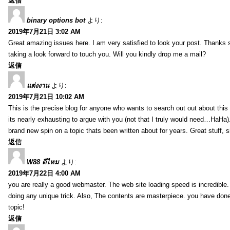
返信
binary options bot
より:
2019年7月21日 3:02 AM
Great amazing issues here. I am very satisfied to look your post. Thanks
taking a look forward to touch you. Will you kindly drop me a mail?
返信
แต่งงาน
より:
2019年7月21日 10:02 AM
This is the precise blog for anyone who wants to search out out about this 
its nearly exhausting to argue with you (not that I truly would need…HaHa).
brand new spin on a topic thats been written about for years. Great stuff, s
返信
W88 ดีไหม
より:
2019年7月22日 4:00 AM
you are really a good webmaster. The web site loading speed is incredible.
doing any unique trick. Also, The contents are masterpiece. you have done 
topic!
返信