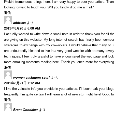
F*ckin’ tremendous things here. I am very happy to peer your article. Than
looking forward to touch you. Will you kindly drop me a mail?
返信
address
より:
2019年8月20日 6:08 AM
I actually wanted to write down a small note in order to thank you for all 
are giving on this website. My long internet search has finally been compe
strategies to exchange with my co-workers. I would believe that many of us 
are undoubtedly blessed to live in a very good website with so many lovely 
techniques. I feel truly grateful to have encountered the web page and loo
more amazing moments reading here. Thank you once more for everything
返信
women cashmere scarf
より:
2019年8月21日 7:12 AM
I like the valuable info you provide in your articles. I’ll bookmark your blo
frequently. I’m quite certain I will learn a lot of new stuff right here! Good l
返信
Brent Goodaker
より: