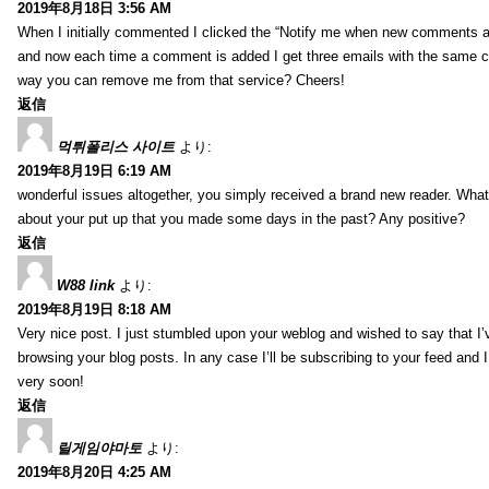
2019年8月18日 3:56 AM
When I initially commented I clicked the “Notify me when new comments 
and now each time a comment is added I get three emails with the same 
way you can remove me from that service? Cheers!
返信
먹튀폴리스 사이트
より:
2019年8月19日 6:19 AM
wonderful issues altogether, you simply received a brand new reader. Wha
about your put up that you made some days in the past? Any positive?
返信
W88 link
より:
2019年8月19日 8:18 AM
Very nice post. I just stumbled upon your weblog and wished to say that I’
browsing your blog posts. In any case I’ll be subscribing to your feed and 
very soon!
返信
릴게임야마토
より:
2019年8月20日 4:25 AM