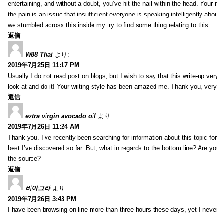
entertaining, and without a doubt, you’ve hit the nail within the head. Your 
the pain is an issue that insufficient everyone is speaking intelligently abo
we stumbled across this inside my try to find some thing relating to this.
返信
W88 Thai
より:
2019年7月25日 11:17 PM
Usually I do not read post on blogs, but I wish to say that this write-up ve
look at and do it! Your writing style has been amazed me. Thank you, very
返信
extra virgin avocado oil
より:
2019年7月26日 11:24 AM
Thank you, I’ve recently been searching for information about this topic fo
best I’ve discovered so far. But, what in regards to the bottom line? Are y
the source?
返信
비아그라
より:
2019年7月26日 3:43 PM
I have been browsing on-line more than three hours these days, yet I neve