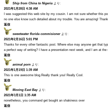
Ship from China to Nigeria
より:
2021年1月28日 4:38 AM
I was suggested this web site by my cousin. I am not sure whether this pos
no one else know such detailed about my trouble. You are amazing! Thank
返信
sweetwater florida commisioner
より:
2021年2月16日 5:01 PM
Thanks for every other fantastic post. Where else may anyone get that typ
a perfect way of writing? I have a presentation next week, and I am at the 
返信
animal porn
より:
2021年1月19日 1:39 AM
This is one awesome blog.Really thank you! Really Cool.
返信
Moving East Bay
より:
2021年3月1日 1:35 AM
nonetheless, you command get bought an shakiness over
返信