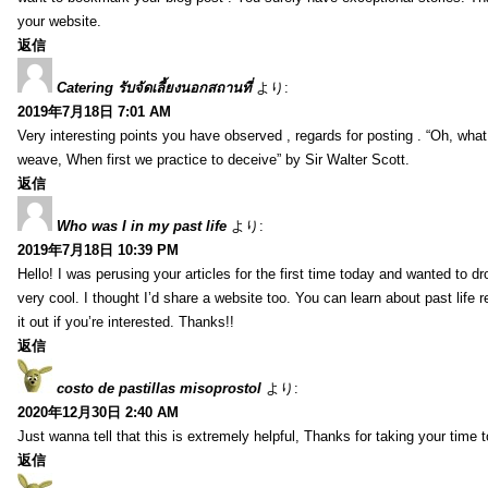
your website.
返信
Catering รับจัดเลี้ยงนอกสถานที่
より:
2019年7月18日 7:01 AM
Very interesting points you have observed , regards for posting . “Oh, wha
weave, When first we practice to deceive” by Sir Walter Scott.
返信
Who was I in my past life
より:
2019年7月18日 10:39 PM
Hello! I was perusing your articles for the first time today and wanted to dro
very cool. I thought I’d share a website too. You can learn about past life 
it out if you’re interested. Thanks!!
返信
costo de pastillas misoprostol
より:
2020年12月30日 2:40 AM
Just wanna tell that this is extremely helpful, Thanks for taking your time to
返信