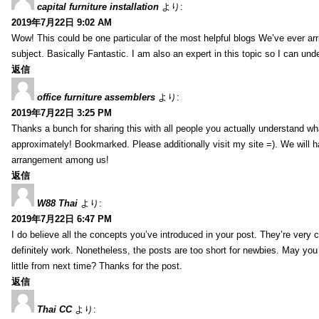
capital furniture installation
より:
2019年7月22日 9:02 AM
Wow! This could be one particular of the most helpful blogs We’ve ever arr
subject. Basically Fantastic. I am also an expert in this topic so I can unde
返信
office furniture assemblers
より:
2019年7月22日 3:25 PM
Thanks a bunch for sharing this with all people you actually understand w
approximately! Bookmarked. Please additionally visit my site =). We will h
arrangement among us!
返信
W88 Thai
より:
2019年7月22日 6:47 PM
I do believe all the concepts you’ve introduced in your post. They’re very
definitely work. Nonetheless, the posts are too short for newbies. May yo
little from next time? Thanks for the post.
返信
Thai CC
より: