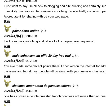
2019年5月14日 1:43 AM
I just want to say I’m all new to blogging and site-building and certainly li
than likely I’m planning to bookmark your blog . You actually come with per
Appreciate it for sharing with us your web page.
返信
poker dewa online
より:
2021年1月6日 12:06 PM
I will bookmark your blog and take a look at again here frequently.
返信
male enhancement pills 30-day free trial
より:
2021年1月20日 9:12 AM
You ave made some decent points there. I checked on the internet for addi
the issue and found most people will go along with your views on this site.
返信
sistemas autonomos de paneles solares
より:
2021年1月26日 4:36 PM
She has chosen a double breasted trench coat was not worse then of tho
返信