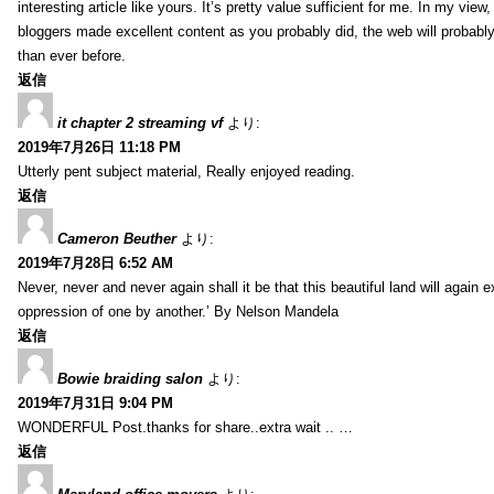
interesting article like yours. It’s pretty value sufficient for me. In my view
bloggers made excellent content as you probably did, the web will probabl
than ever before.
返信
it chapter 2 streaming vf
より:
2019年7月26日 11:18 PM
Utterly pent subject material, Really enjoyed reading.
返信
Cameron Beuther
より:
2019年7月28日 6:52 AM
Never, never and never again shall it be that this beautiful land will again 
oppression of one by another.’ By Nelson Mandela
返信
Bowie braiding salon
より:
2019年7月31日 9:04 PM
WONDERFUL Post.thanks for share..extra wait .. …
返信