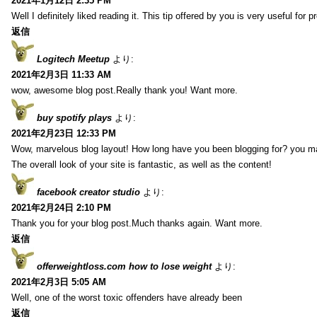
2021年1月12日 2:35 PM
Well I definitely liked reading it. This tip offered by you is very useful for p
返信
Logitech Meetup
より:
2021年2月3日 11:33 AM
wow, awesome blog post.Really thank you! Want more.
buy spotify plays
より:
2021年2月23日 12:33 PM
Wow, marvelous blog layout! How long have you been blogging for? you m
The overall look of your site is fantastic, as well as the content!
facebook creator studio
より:
2021年2月24日 2:10 PM
Thank you for your blog post.Much thanks again. Want more.
返信
offerweightloss.com how to lose weight
より:
2021年2月3日 5:05 AM
Well, one of the worst toxic offenders have already been
返信