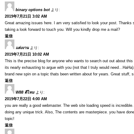
binary options bot
より:
2019年7月21日 3:02 AM
Great amazing issues here. I am very satisfied to look your post. Thanks
taking a look forward to touch you. Will you kindly drop me a mail?
返信
แต่งงาน
より:
2019年7月21日 10:02 AM
This is the precise blog for anyone who wants to search out out about this 
its nearly exhausting to argue with you (not that I truly would need…HaHa).
brand new spin on a topic thats been written about for years. Great stuff, s
返信
W88 ดีไหม
より:
2019年7月22日 4:00 AM
you are really a good webmaster. The web site loading speed is incredible.
doing any unique trick. Also, The contents are masterpiece. you have done 
topic!
返信