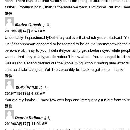
heart. There may be some validity but I am going to take hold opinion until I
further. Excellent post , thanks therefore we want a lot more! Put into Feed
返信
Marlen Outcalt
より:
2019年8月14日 8:49 AM
UndeniablyUnquestionablyDefinitely believe that which you statedsaid. You
justificationreason appeared to beseemed to be on the internetnetweb the s
be aware of. I say to you, I definitelycertainly get irkedannoyed while peop
worries that they plainlyjust do notdon’t know about. You managed to hit th
well asand alsoand defined out the whole thing without having side effectsi
cancould take a signal. Will likelyprobably be back to get more. Thanks
返信
릴게임야마토
より:
2019年8月17日 4:22 AM
You are my intake , I have few web logs and infrequently run out from to b
返信
Dannie Rolfson
より:
2019年8月17日 11:04 AM