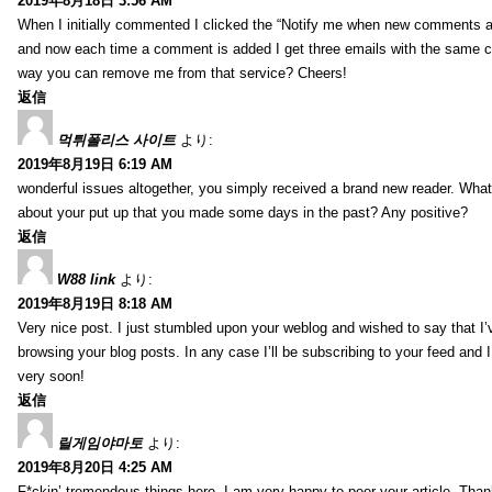
2019年8月18日 3:56 AM
When I initially commented I clicked the “Notify me when new comments 
and now each time a comment is added I get three emails with the same 
way you can remove me from that service? Cheers!
返信
먹튀폴리스 사이트
より:
2019年8月19日 6:19 AM
wonderful issues altogether, you simply received a brand new reader. Wha
about your put up that you made some days in the past? Any positive?
返信
W88 link
より:
2019年8月19日 8:18 AM
Very nice post. I just stumbled upon your weblog and wished to say that I’
browsing your blog posts. In any case I’ll be subscribing to your feed and 
very soon!
返信
릴게임야마토
より:
2019年8月20日 4:25 AM
F*ckin’ tremendous things here. I am very happy to peer your article. Than