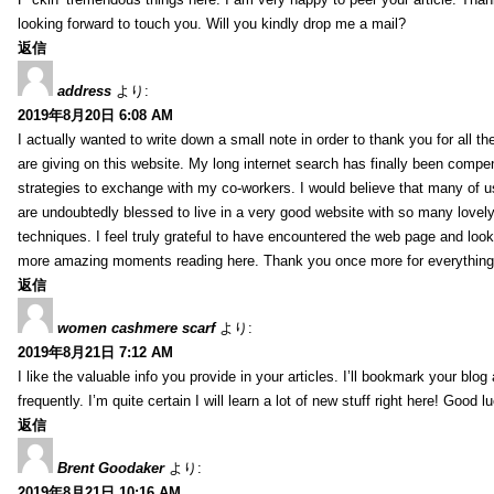
looking forward to touch you. Will you kindly drop me a mail?
返信
address
より:
2019年8月20日 6:08 AM
I actually wanted to write down a small note in order to thank you for all 
are giving on this website. My long internet search has finally been compe
strategies to exchange with my co-workers. I would believe that many of us 
are undoubtedly blessed to live in a very good website with so many lovely 
techniques. I feel truly grateful to have encountered the web page and loo
more amazing moments reading here. Thank you once more for everything
返信
women cashmere scarf
より:
2019年8月21日 7:12 AM
I like the valuable info you provide in your articles. I’ll bookmark your blo
frequently. I’m quite certain I will learn a lot of new stuff right here! Good l
返信
Brent Goodaker
より:
2019年8月21日 10:16 AM