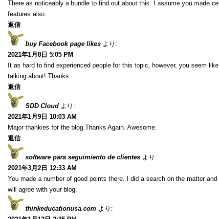
There as noticeably a bundle to find out about this. I assume you made cert
features also.
返信
buy Facebook page likes
より:
2021年1月8日 5:05 PM
It as hard to find experienced people for this topic, however, you seem li
talking about! Thanks
返信
SDD Cloud
より:
2021年1月9日 10:03 AM
Major thankies for the blog.Thanks Again. Awesome.
返信
software para seguimiento de clientes
より:
2021年3月2日 12:33 AM
You made a number of good points there. I did a search on the matter and 
will agree with your blog.
thinkeducationusa.com
より: