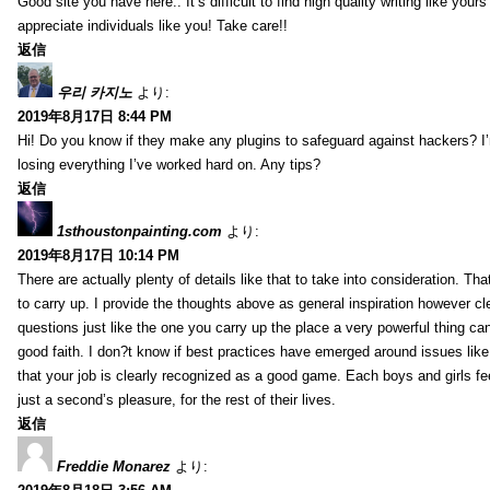
Good site you have here.. It’s difficult to find high quality writing like your
appreciate individuals like you! Take care!!
返信
우리 카지노
より:
2019年8月17日 8:44 PM
Hi! Do you know if they make any plugins to safeguard against hackers? I
losing everything I’ve worked hard on. Any tips?
返信
1sthoustonpainting.com
より:
2019年8月17日 10:14 PM
There are actually plenty of details like that to take into consideration. Tha
to carry up. I provide the thoughts above as general inspiration however cle
questions just like the one you carry up the place a very powerful thing ca
good faith. I don?t know if best practices have emerged around issues like 
that your job is clearly recognized as a good game. Each boys and girls fe
just a second’s pleasure, for the rest of their lives.
返信
Freddie Monarez
より: