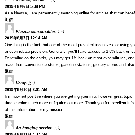
2019年8月6日 5:38 PM
As a Newbie, I am permanently searching online for articles that can bene
返信
Plasma consumables
より:
2019年8月7日 12:14 AM
One thing is the fact that one of the most prevalent incentives for using y
or even rebate provision. Generally, you’ll have access to 1-5% back on v
Depending on the cards, you may get 1% back on most expenditures, and 
made from convenience stores, gasoline stations, grocery stores and als
返信
Hemp
より:
2019年8月10日 2:01 AM
I¡¦m now not positive where you are getting your info, however great topic
time learning much more or figuring out more. Thank you for excellent info 
of this information for my mission.
返信
Art hanging service
より:
2019年8月11日 4:37 AM