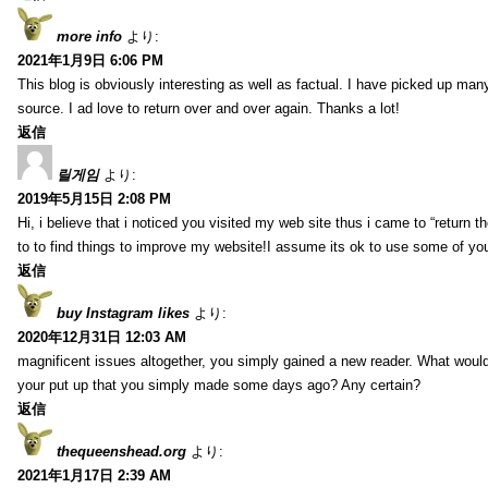
more info
より:
2021年1月9日 6:06 PM
This blog is obviously interesting as well as factual. I have picked up many 
source. I ad love to return over and over again. Thanks a lot!
返信
릴게임
より:
2019年5月15日 2:08 PM
Hi, i believe that i noticed you visited my web site thus i came to “return t
to to find things to improve my website!I assume its ok to use some of yo
返信
buy Instagram likes
より:
2020年12月31日 12:03 AM
magnificent issues altogether, you simply gained a new reader. What wo
your put up that you simply made some days ago? Any certain?
返信
thequeenshead.org
より:
2021年1月17日 2:39 AM