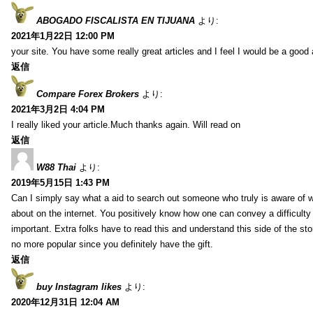
ABOGADO FISCALISTA EN TIJUANA
より:
2021年1月22日 12:00 PM
your site. You have some really great articles and I feel I would be a good 
返信
Compare Forex Brokers
より:
2021年3月2日 4:04 PM
I really liked your article.Much thanks again. Will read on
返信
W88 Thai
より:
2019年5月15日 1:43 PM
Can I simply say what a aid to search out someone who truly is aware of w
about on the internet. You positively know how one can convey a difficulty
important. Extra folks have to read this and understand this side of the sto
no more popular since you definitely have the gift.
返信
buy Instagram likes
より:
2020年12月31日 12:04 AM