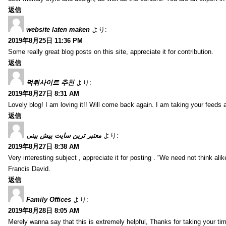
返信
website laten maken
より:
2019年8月25日 11:36 PM
Some really great blog posts on this site, appreciate it for contribution.
返信
먹튀사이트 추천
より:
2019年8月27日 8:31 AM
Lovely blog! I am loving it!! Will come back again. I am taking your feeds 
返信
معتبر ترین سایت پیش بینی
より:
2019年8月27日 8:38 AM
Very interesting subject , appreciate it for posting . “We need not think alik
Francis David.
返信
Family Offices
より:
2019年8月28日 8:05 AM
Merely wanna say that this is extremely helpful, Thanks for taking your time