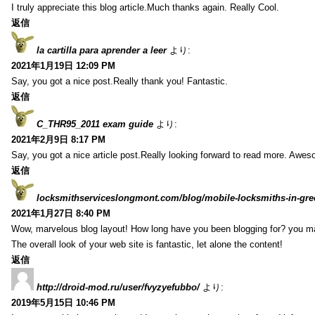
I truly appreciate this blog article.Much thanks again. Really Cool.
返信
la cartilla para aprender a leer
より:
2021年1月19日 12:09 PM
Say, you got a nice post.Really thank you! Fantastic.
返信
C_THR95_2011 exam guide
より:
2021年2月9日 8:17 PM
Say, you got a nice article post.Really looking forward to read more. Awe
返信
locksmithserviceslongmont.com/blog/mobile-locksmiths-in-gre
2021年1月27日 8:40 PM
Wow, marvelous blog layout! How long have you been blogging for? you m
The overall look of your web site is fantastic, let alone the content!
返信
http://droid-mod.ru/user/fvyzyefubbo/
より:
2019年5月15日 10:46 PM