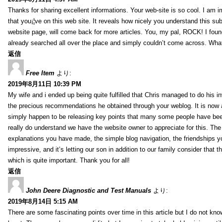
Thanks for sharing excellent informations. Your web-site is so cool. I am 
that you¡¦ve on this web site. It reveals how nicely you understand this s
website page, will come back for more articles. You, my pal, ROCK! I found
already searched all over the place and simply couldn’t come across. What
返信
Free Item
より:
2019年8月11日 10:39 PM
My wife and i ended up being quite fulfilled that Chris managed to do his i
the precious recommendations he obtained through your weblog. It is now 
simply happen to be releasing key points that many some people have been
really do understand we have the website owner to appreciate for this. Th
explanations you have made, the simple blog navigation, the friendships you h
impressive, and it’s letting our son in addition to our family consider that th
which is quite important. Thank you for all!
返信
John Deere Diagnostic and Test Manuals
より:
2019年8月14日 5:15 AM
There are some fascinating points over time in this article but I do not know