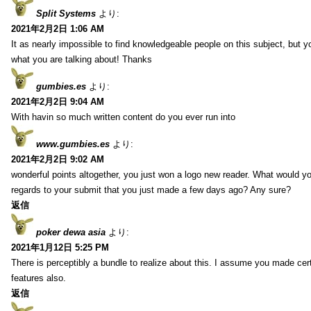
Split Systems
より:
2021年2月2日 1:06 AM
It as nearly impossible to find knowledgeable people on this subject, but 
what you are talking about! Thanks
gumbies.es
より:
2021年2月2日 9:04 AM
With havin so much written content do you ever run into
www.gumbies.es
より:
2021年2月2日 9:02 AM
wonderful points altogether, you just won a logo new reader. What would 
regards to your submit that you just made a few days ago? Any sure?
返信
poker dewa asia
より:
2021年1月12日 5:25 PM
There is perceptibly a bundle to realize about this. I assume you made cer
features also.
返信