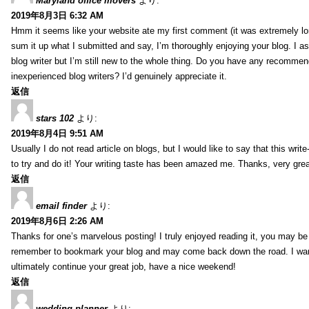
Maryland office movers
より:
2019年8月3日 6:32 AM
Hmm it seems like your website ate my first comment (it was extremely long
sum it up what I submitted and say, I’m thoroughly enjoying your blog. I as
blog writer but I’m still new to the whole thing. Do you have any recommen
inexperienced blog writers? I’d genuinely appreciate it.
返信
stars 102
より:
2019年8月4日 9:51 AM
Usually I do not read article on blogs, but I would like to say that this wri
to try and do it! Your writing taste has been amazed me. Thanks, very great
返信
email finder
より:
2019年8月6日 2:26 AM
Thanks for one’s marvelous posting! I truly enjoyed reading it, you may be a
remember to bookmark your blog and may come back down the road. I wan
ultimately continue your great job, have a nice weekend!
返信
wedding planner
より: