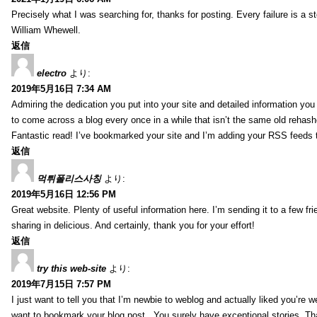
Precisely what I was searching for, thanks for posting. Every failure is a 
William Whewell.
返信
electro
より:
2019年5月16日 7:34 AM
Admiring the dedication you put into your site and detailed information yo
to come across a blog every once in a while that isn’t the same old rehash
Fantastic read! I’ve bookmarked your site and I’m adding your RSS feeds
返信
먹튀폴리스사칭
より:
2019年5月16日 12:56 PM
Great website. Plenty of useful information here. I’m sending it to a few fri
sharing in delicious. And certainly, thank you for your effort!
返信
try this web-site
より:
2019年7月15日 7:57 PM
I just want to tell you that I’m newbie to weblog and actually liked you’re we
want to bookmark your blog post . You surely have exceptional stories. Tha