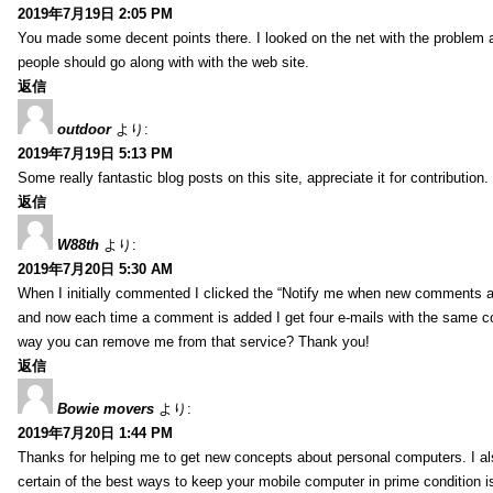
2019年7月19日 2:05 PM
You made some decent points there. I looked on the net with the problem 
people should go along with with the web site.
返信
outdoor
より:
2019年7月19日 5:13 PM
Some really fantastic blog posts on this site, appreciate it for contribution.
返信
W88th
より:
2019年7月20日 5:30 AM
When I initially commented I clicked the “Notify me when new comments 
and now each time a comment is added I get four e-mails with the same c
way you can remove me from that service? Thank you!
返信
Bowie movers
より:
2019年7月20日 1:44 PM
Thanks for helping me to get new concepts about personal computers. I als
certain of the best ways to keep your mobile computer in prime condition i