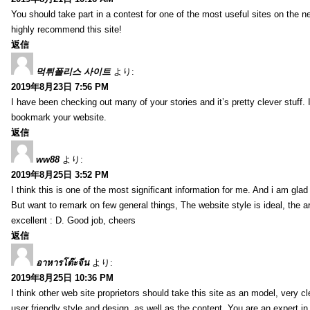
You should take part in a contest for one of the most useful sites on the net
highly recommend this site!
返信
먹튀폴리스 사이트
より:
2019年8月23日 7:56 PM
I have been checking out many of your stories and it’s pretty clever stuff. 
bookmark your website.
返信
ww88
より:
2019年8月25日 3:52 PM
I think this is one of the most significant information for me. And i am glad 
But want to remark on few general things, The website style is ideal, the art
excellent : D. Good job, cheers
返信
อาหารโต๊ะจีน
より:
2019年8月25日 10:36 PM
I think other web site proprietors should take this site as an model, very 
user friendly style and design, as well as the content. You are an expert in 