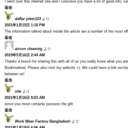
I went over this internet site and I conceive you have a lot of good info, sav
返信
daftar joker123
より:
2021年1月15日 1:10 PM
The information talked about inside the article are a number of the most ef
返信
aircon cleaning
より:
2019年5月16日 2:44 AM
Thanks a bunch for sharing this with all of us you really know what you are
Bookmarked. Please also visit my website =). We could have a link exch
between us!
返信
site
より:
2021年1月16日 8:03 AM
since you most certainly possess the gift.
返信
Work Wear Factory Bangladesh
より:
2021年1月19日 6:06 AM