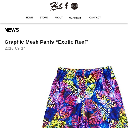
HXB
Home
Hugest
About
Academy
Contact
Store
Graphic Mesh Pants “Exotic Reef”
2015-09-14