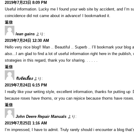
2019年7月23日 8:09 PM
Useful information. Lucky me I found your web site by accident, and I’m s
coincidence did not came about in advance! I bookmarked it.
返信
lean gains
より:
2019年7月24日 12:30 AM
Hello very nice blog!! Man .. Beautiful .. Superb .. I’ll bookmark your blog
also…I am glad to find a lot of useful information right here in the publish
strategies in this regard, thank you for sharing. . . . . .
返信
รับจัดเลี้ยง
より:
2019年7月24日 6:15 PM
I really like your writing style, excellent information, thanks for putting up
because roses have thorns, or you can rejoice because thorns have roses.
返信
John Deere Repair Manuals
より:
2019年7月25日 1:16 AM
I’m impressed, I have to admit. Truly rarely should i encounter a blog that