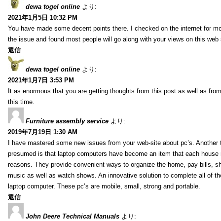
dewa togel online
より:
2021年1月5日 10:32 PM
You have made some decent points there. I checked on the internet for mo
the issue and found most people will go along with your views on this web 
返信
dewa togel online
より:
2021年1月7日 3:53 PM
It as enormous that you are getting thoughts from this post as well as fr
this time.
Furniture assembly service
より:
2019年7月19日 1:30 AM
I have mastered some new issues from your web-site about pc’s. Another t
presumed is that laptop computers have become an item that each house
reasons. They provide convenient ways to organize the home, pay bills, s
music as well as watch shows. An innovative solution to complete all of t
laptop computer. These pc’s are mobile, small, strong and portable.
返信
John Deere Technical Manuals
より: