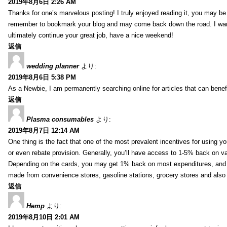
2019年8月6日 2:26 AM
Thanks for one’s marvelous posting! I truly enjoyed reading it, you may be a
remember to bookmark your blog and may come back down the road. I wan
ultimately continue your great job, have a nice weekend!
返信
wedding planner
より:
2019年8月6日 5:38 PM
As a Newbie, I am permanently searching online for articles that can bene
返信
Plasma consumables
より:
2019年8月7日 12:14 AM
One thing is the fact that one of the most prevalent incentives for using y
or even rebate provision. Generally, you’ll have access to 1-5% back on v
Depending on the cards, you may get 1% back on most expenditures, and 
made from convenience stores, gasoline stations, grocery stores and als
返信
Hemp
より:
2019年8月10日 2:01 AM