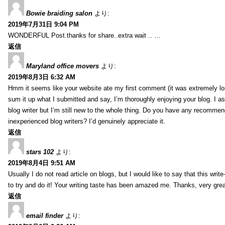
Bowie braiding salon
より:
2019年7月31日 9:04 PM
WONDERFUL Post.thanks for share..extra wait .. …
返信
Maryland office movers
より:
2019年8月3日 6:32 AM
Hmm it seems like your website ate my first comment (it was extremely long
sum it up what I submitted and say, I’m thoroughly enjoying your blog. I as
blog writer but I’m still new to the whole thing. Do you have any recommen
inexperienced blog writers? I’d genuinely appreciate it.
返信
stars 102
より:
2019年8月4日 9:51 AM
Usually I do not read article on blogs, but I would like to say that this wri
to try and do it! Your writing taste has been amazed me. Thanks, very great
返信
email finder
より: