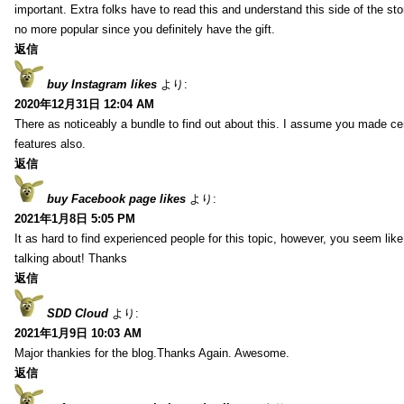
important. Extra folks have to read this and understand this side of the sto
no more popular since you definitely have the gift.
返信
buy Instagram likes
より:
2020年12月31日 12:04 AM
There as noticeably a bundle to find out about this. I assume you made cert
features also.
返信
buy Facebook page likes
より:
2021年1月8日 5:05 PM
It as hard to find experienced people for this topic, however, you seem li
talking about! Thanks
返信
SDD Cloud
より:
2021年1月9日 10:03 AM
Major thankies for the blog.Thanks Again. Awesome.
返信