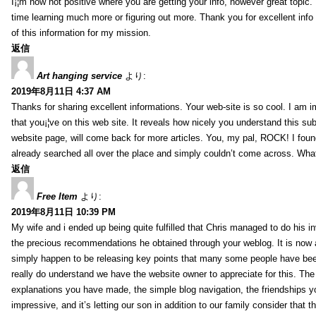
I¡¦m now not positive where you are getting your info, however great topic
time learning much more or figuring out more. Thank you for excellent info 
of this information for my mission.
返信
Art hanging service
より:
2019年8月11日 4:37 AM
Thanks for sharing excellent informations. Your web-site is so cool. I am 
that you¡¦ve on this web site. It reveals how nicely you understand this s
website page, will come back for more articles. You, my pal, ROCK! I found
already searched all over the place and simply couldn’t come across. What
返信
Free Item
より:
2019年8月11日 10:39 PM
My wife and i ended up being quite fulfilled that Chris managed to do his i
the precious recommendations he obtained through your weblog. It is now 
simply happen to be releasing key points that many some people have been
really do understand we have the website owner to appreciate for this. Th
explanations you have made, the simple blog navigation, the friendships you h
impressive, and it’s letting our son in addition to our family consider that th