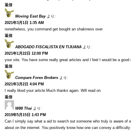
返信
Moving East Bay
より:
2021年3月1日 1:35 AM
nonetheless, you command get bought an shakiness over
返信
ABOGADO FISCALISTA EN TIJUANA
より:
2021年1月22日 12:00 PM
your site. You have some really great articles and I feel I would be a good 
返信
Compare Forex Brokers
より:
2021年3月2日 4:04 PM
I really liked your article.Much thanks again. Will read on
返信
W88 Thai
より:
2019年5月15日 1:43 PM
Can I simply say what a aid to search out someone who truly is aware of w
about on the internet. You positively know how one can convey a difficulty