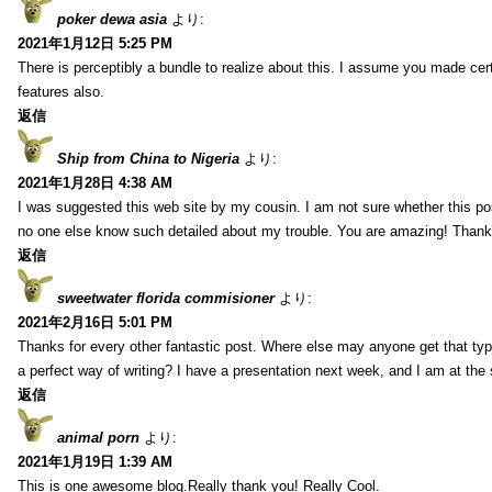
poker dewa asia
より:
2021年1月12日 5:25 PM
There is perceptibly a bundle to realize about this. I assume you made cer
features also.
返信
Ship from China to Nigeria
より:
2021年1月28日 4:38 AM
I was suggested this web site by my cousin. I am not sure whether this pos
no one else know such detailed about my trouble. You are amazing! Thank
返信
sweetwater florida commisioner
より:
2021年2月16日 5:01 PM
Thanks for every other fantastic post. Where else may anyone get that typ
a perfect way of writing? I have a presentation next week, and I am at the 
返信
animal porn
より:
2021年1月19日 1:39 AM
This is one awesome blog.Really thank you! Really Cool.