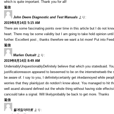
which is quite important. Thank you for all!
返信
John Deere Diagnostic and Test Manuals
より:
2019年8月14日 5:15 AM
There are some fascinating points over time in this article but I do not know
heart. There may be some validity but I am going to take hold opinion until I
further. Excellent post , thanks therefore we want a lot more! Put into Feed
返信
Marlen Outcalt
より:
2019年8月14日 8:49 AM
UndeniablyUnquestionablyDefinitely believe that which you statedsaid. You
justificationreason appeared to beseemed to be on the internetnetweb the s
be aware of. I say to you, I definitelycertainly get irkedannoyed while peop
worries that they plainlyjust do notdon’t know about. You managed to hit th
well asand alsoand defined out the whole thing without having side effectsi
cancould take a signal. Will likelyprobably be back to get more. Thanks
返信
릴게임야마토
より: