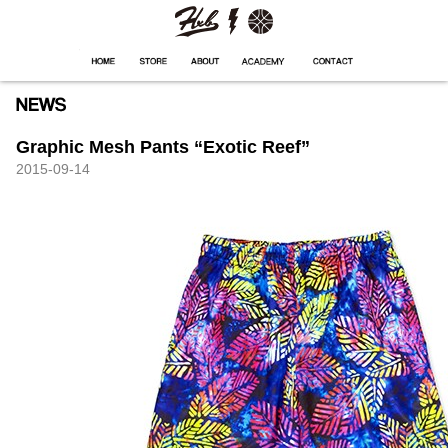
HXB
Home
Hugest
About
Academy
Contact
Store
Graphic Mesh Pants “Exotic Reef”
2015-09-14