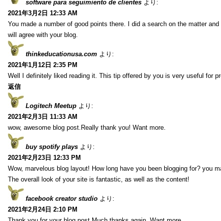
software para seguimiento de clientes
より:
2021年3月2日 12:33 AM
You made a number of good points there. I did a search on the matter and 
will agree with your blog.
thinkeducationusa.com
より:
2021年1月12日 2:35 PM
Well I definitely liked reading it. This tip offered by you is very useful for p
返信
Logitech Meetup
より:
2021年2月3日 11:33 AM
wow, awesome blog post.Really thank you! Want more.
buy spotify plays
より:
2021年2月23日 12:33 PM
Wow, marvelous blog layout! How long have you been blogging for? you m
The overall look of your site is fantastic, as well as the content!
facebook creator studio
より:
2021年2月24日 2:10 PM
Thank you for your blog post.Much thanks again. Want more.