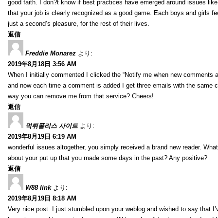
good faith. I don?t know if best practices have emerged around issues like 
that your job is clearly recognized as a good game. Each boys and girls fe
just a second’s pleasure, for the rest of their lives.
返信
Freddie Monarez
より:
2019年8月18日 3:56 AM
When I initially commented I clicked the “Notify me when new comments 
and now each time a comment is added I get three emails with the same 
way you can remove me from that service? Cheers!
返信
먹튀폴리스 사이트
より:
2019年8月19日 6:19 AM
wonderful issues altogether, you simply received a brand new reader. Wha
about your put up that you made some days in the past? Any positive?
返信
W88 link
より:
2019年8月19日 8:18 AM
Very nice post. I just stumbled upon your weblog and wished to say that I’