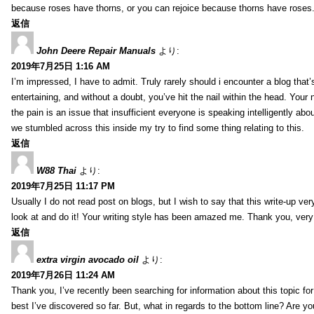
because roses have thorns, or you can rejoice because thorns have roses.
返信
John Deere Repair Manuals
より:
2019年7月25日 1:16 AM
I’m impressed, I have to admit. Truly rarely should i encounter a blog that
entertaining, and without a doubt, you’ve hit the nail within the head. Your 
the pain is an issue that insufficient everyone is speaking intelligently abo
we stumbled across this inside my try to find some thing relating to this.
返信
W88 Thai
より:
2019年7月25日 11:17 PM
Usually I do not read post on blogs, but I wish to say that this write-up ve
look at and do it! Your writing style has been amazed me. Thank you, very
返信
extra virgin avocado oil
より:
2019年7月26日 11:24 AM
Thank you, I’ve recently been searching for information about this topic fo
best I’ve discovered so far. But, what in regards to the bottom line? Are y