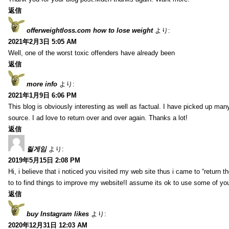
返信
offerweightloss.com how to lose weight
より:
2021年2月3日 5:05 AM
Well, one of the worst toxic offenders have already been
返信
more info
より:
2021年1月9日 6:06 PM
This blog is obviously interesting as well as factual. I have picked up many 
source. I ad love to return over and over again. Thanks a lot!
返信
릴게임
より:
2019年5月15日 2:08 PM
Hi, i believe that i noticed you visited my web site thus i came to “return t
to to find things to improve my website!I assume its ok to use some of yo
返信
buy Instagram likes
より:
2020年12月31日 12:03 AM