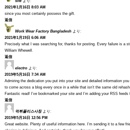
site
より:
2021年1月16日 8:03 AM
since you most certainly possess the gift.
返信
Work Wear Factory Bangladesh
より:
2021年1月19日 6:06 AM
Precisely what I was searching for, thanks for posting. Every failure is a 
William Whewell.
返信
electro
より:
2019年5月16日 7:34 AM
Admiring the dedication you put into your site and detailed information yo
to come across a blog every once in a while that isn’t the same old rehash
Fantastic read! I’ve bookmarked your site and I’m adding your RSS feeds
返信
먹튀폴리스사칭
より:
2019年5月16日 12:56 PM
Great website. Plenty of useful information here. I’m sending it to a few fri