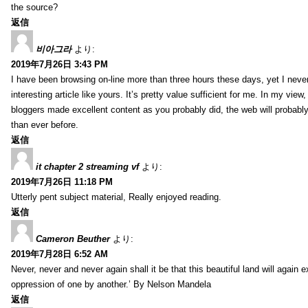
the source?
返信
비아그라
より:
2019年7月26日 3:43 PM
I have been browsing on-line more than three hours these days, yet I neve
interesting article like yours. It’s pretty value sufficient for me. In my view
bloggers made excellent content as you probably did, the web will probabl
than ever before.
返信
it chapter 2 streaming vf
より:
2019年7月26日 11:18 PM
Utterly pent subject material, Really enjoyed reading.
返信
Cameron Beuther
より:
2019年7月28日 6:52 AM
Never, never and never again shall it be that this beautiful land will again 
oppression of one by another.’ By Nelson Mandela
返信