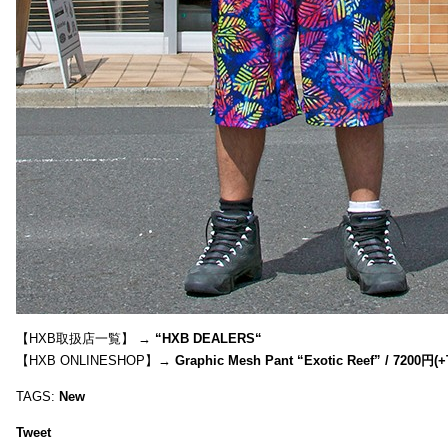
【HXB取扱店一覧】 →
“
HXB DEALERS
“
【HXB ONLINESHOP】→
Graphic Mesh Pant “Exotic Reef” / 7200円(
TAGS:
New
Tweet