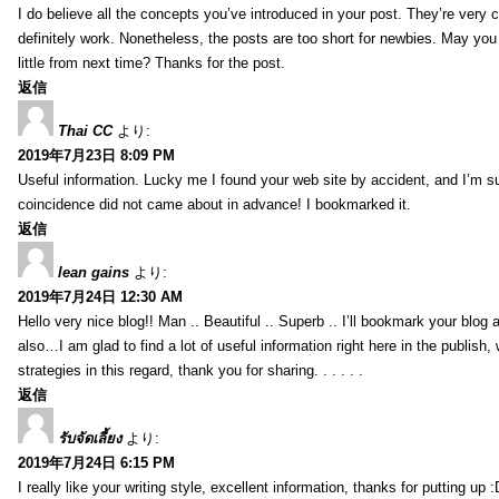
I do believe all the concepts you’ve introduced in your post. They’re very
definitely work. Nonetheless, the posts are too short for newbies. May yo
little from next time? Thanks for the post.
返信
Thai CC
より:
2019年7月23日 8:09 PM
Useful information. Lucky me I found your web site by accident, and I’m s
coincidence did not came about in advance! I bookmarked it.
返信
lean gains
より:
2019年7月24日 12:30 AM
Hello very nice blog!! Man .. Beautiful .. Superb .. I’ll bookmark your blog
also…I am glad to find a lot of useful information right here in the publish
strategies in this regard, thank you for sharing. . . . . .
返信
รับจัดเลี้ยง
より:
2019年7月24日 6:15 PM
I really like your writing style, excellent information, thanks for putting up