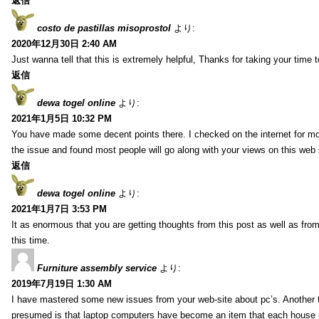
返信
costo de pastillas misoprostol
より:
2020年12月30日 2:40 AM
Just wanna tell that this is extremely helpful, Thanks for taking your time to
返信
dewa togel online
より:
2021年1月5日 10:32 PM
You have made some decent points there. I checked on the internet for mo
the issue and found most people will go along with your views on this web 
返信
dewa togel online
より:
2021年1月7日 3:53 PM
It as enormous that you are getting thoughts from this post as well as fr
this time.
Furniture assembly service
より:
2019年7月19日 1:30 AM
I have mastered some new issues from your web-site about pc’s. Another t
presumed is that laptop computers have become an item that each house