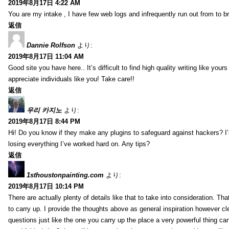
2019年8月17日 4:22 AM
You are my intake , I have few web logs and infrequently run out from to b
返信
Dannie Rolfson
より:
2019年8月17日 11:04 AM
Good site you have here.. It’s difficult to find high quality writing like your
appreciate individuals like you! Take care!!
返信
우리 카지노
より:
2019年8月17日 8:44 PM
Hi! Do you know if they make any plugins to safeguard against hackers? I
losing everything I’ve worked hard on. Any tips?
返信
1sthoustonpainting.com
より:
2019年8月17日 10:14 PM
There are actually plenty of details like that to take into consideration. Tha
to carry up. I provide the thoughts above as general inspiration however cle
questions just like the one you carry up the place a very powerful thing ca