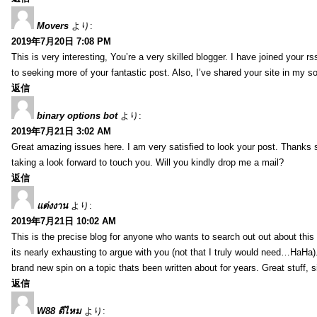
Movers
より:
2019年7月20日 7:08 PM
This is very interesting, You’re a very skilled blogger. I have joined your r
to seeking more of your fantastic post. Also, I’ve shared your site in my s
返信
binary options bot
より:
2019年7月21日 3:02 AM
Great amazing issues here. I am very satisfied to look your post. Thanks
taking a look forward to touch you. Will you kindly drop me a mail?
返信
แต่งงาน
より:
2019年7月21日 10:02 AM
This is the precise blog for anyone who wants to search out out about this 
its nearly exhausting to argue with you (not that I truly would need…HaHa).
brand new spin on a topic thats been written about for years. Great stuff, s
返信
W88 ดีไหม
より: