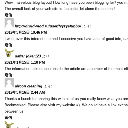
Wow, marvelous blog layout! How long have you been blogging for? you m
The overall look of your web site is fantastic, let alone the content!
返信
http://droid-mod.ru/user/fvyzyefubbo/
より:
2019年5月15日 10:46 PM
I went over this internet site and I conceive you have a lot of good info, sav
返信
daftar joker123
より:
2021年1月15日 1:10 PM
The information talked about inside the article are a number of the most ef
返信
aircon cleaning
より:
2019年5月16日 2:44 AM
Thanks a bunch for sharing this with all of us you really know what you are
Bookmarked. Please also visit my website =). We could have a link exch
between us!
返信