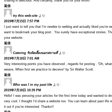
sharing in delicious. And certainly, thank you for your effort!
返信
try this web-site
より:
2019年7月15日 7:57 PM
I just want to tell you that I’m newbie to weblog and actually liked you’re we
want to bookmark your blog post . You surely have exceptional stories. Tha
your website.
返信
Catering รับจัดเลี้ยงนอกสถานที่
より:
2019年7月18日 7:01 AM
Very interesting points you have observed , regards for posting . “Oh, wha
weave, When first we practice to deceive” by Sir Walter Scott.
返信
Who was I in my past life
より:
2019年7月18日 10:39 PM
Hello! I was perusing your articles for the first time today and wanted to dro
very cool. I thought I’d share a website too. You can learn about past life 
it out if you’re interested. Thanks!!