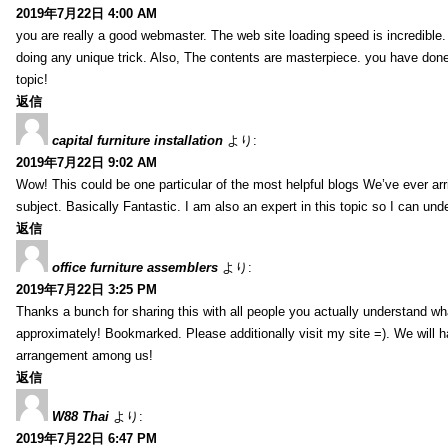
2019年7月22日 4:00 AM
you are really a good webmaster. The web site loading speed is incredible.
doing any unique trick. Also, The contents are masterpiece. you have done 
topic!
返信
capital furniture installation
より:
2019年7月22日 9:02 AM
Wow! This could be one particular of the most helpful blogs We’ve ever arr
subject. Basically Fantastic. I am also an expert in this topic so I can unde
返信
office furniture assemblers
より:
2019年7月22日 3:25 PM
Thanks a bunch for sharing this with all people you actually understand w
approximately! Bookmarked. Please additionally visit my site =). We will h
arrangement among us!
返信
W88 Thai
より:
2019年7月22日 6:47 PM