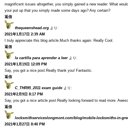
magnificent issues altogether, you simply gained a new reader. What wo
your put up that you simply made some days ago? Any certain?
返信
thequeenshead.org
より:
2021年1月17日 2:39 AM
I truly appreciate this blog article.Much thanks again. Really Cool.
返信
la cartilla para aprender a leer
より:
2021年1月19日 12:09 PM
Say, you got a nice post.Really thank you! Fantastic.
返信
C_THR95_2011 exam guide
より:
2021年2月9日 8:17 PM
Say, you got a nice article post.Really looking forward to read more. Awe
返信
locksmithserviceslongmont.com/blog/mobile-locksmiths-in-gre
2021年1月27日 8:40 PM