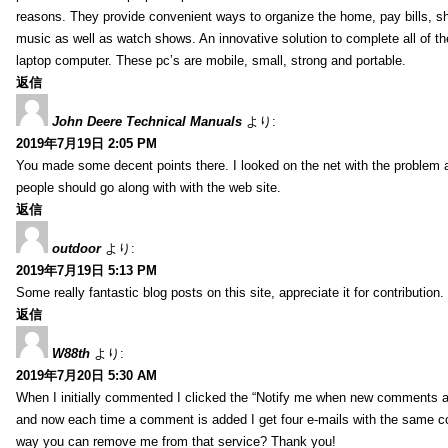
reasons. They provide convenient ways to organize the home, pay bills, s
music as well as watch shows. An innovative solution to complete all of t
laptop computer. These pc’s are mobile, small, strong and portable.
返信
John Deere Technical Manuals
より:
2019年7月19日 2:05 PM
You made some decent points there. I looked on the net with the problem 
people should go along with with the web site.
返信
outdoor
より:
2019年7月19日 5:13 PM
Some really fantastic blog posts on this site, appreciate it for contribution.
返信
W88th
より:
2019年7月20日 5:30 AM
When I initially commented I clicked the “Notify me when new comments 
and now each time a comment is added I get four e-mails with the same c
way you can remove me from that service? Thank you!