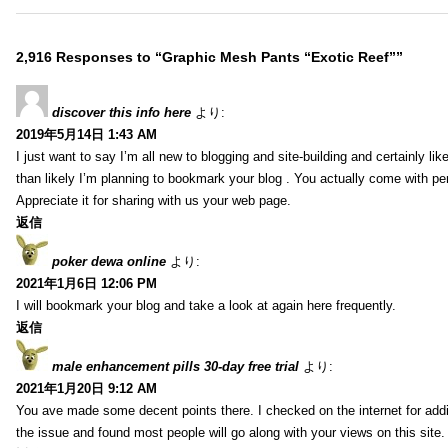
2,916 Responses to “Graphic Mesh Pants “Exotic Reef””
discover this info here
より:
2019年5月14日 1:43 AM
I just want to say I’m all new to blogging and site-building and certainly li
than likely I’m planning to bookmark your blog . You actually come with per
Appreciate it for sharing with us your web page.
返信
poker dewa online
より:
2021年1月6日 12:06 PM
I will bookmark your blog and take a look at again here frequently.
返信
male enhancement pills 30-day free trial
より:
2021年1月20日 9:12 AM
You ave made some decent points there. I checked on the internet for addi
the issue and found most people will go along with your views on this site.