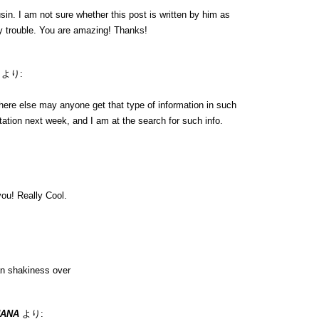
in. I am not sure whether this post is written by him as
y trouble. You are amazing! Thanks!
より:
here else may anyone get that type of information in such
tation next week, and I am at the search for such info.
ou! Really Cool.
n shakiness over
UANA
より: