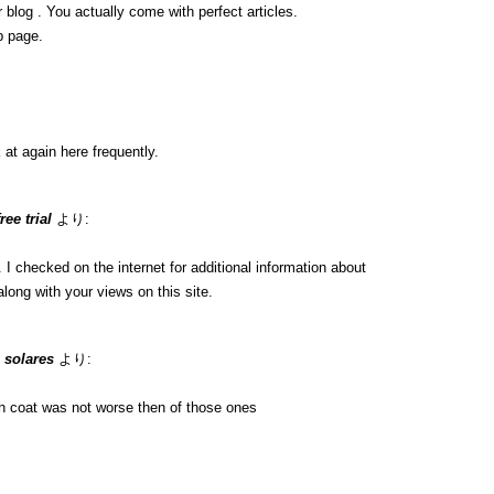
 blog . You actually come with perfect articles.
b page.
 at again here frequently.
ee trial
より:
 checked on the internet for additional information about
long with your views on this site.
 solares
より:
h coat was not worse then of those ones