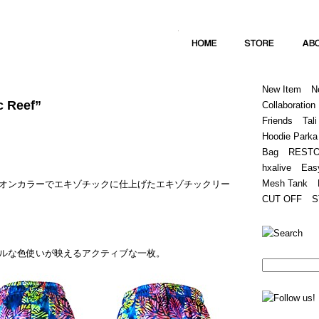
Home
Hugest
About
Store
New Item
N
c Reef”
Collaboration
Friends
Tali
Hoodie Parka
Bag
REST
hxalive
Eas
Mesh Tank
オンカラーでエキゾチックに仕上げたエキゾチックリー
CUT OFF
S
ルな色使いが映えるアクティブな一枚。