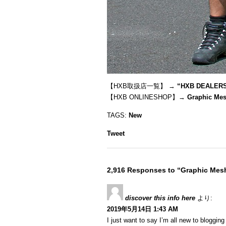
【HXB取扱店一覧】 →
“
HXB DEALER
【HXB ONLINESHOP】→
Graphic Mes
TAGS:
New
Tweet
2,916 Responses to “Graphic Mesh
discover this info here
より:
2019年5月14日 1:43 AM
I just want to say I’m all new to blogging