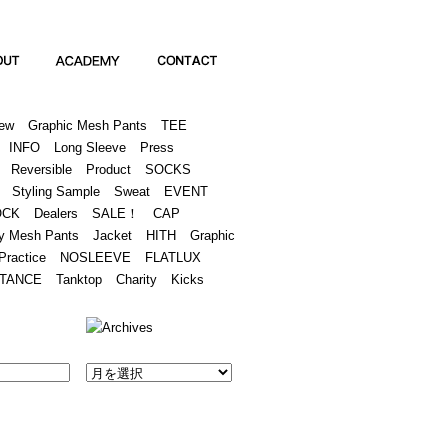
Academy
Contact
ew
Graphic Mesh Pants
TEE
INFO
Long Sleeve
Press
Reversible
Product
SOCKS
Styling Sample
Sweat
EVENT
OCK
Dealers
SALE！
CAP
y Mesh Pants
Jacket
HITH
Graphic
Practice
NOSLEEVE
FLATLUX
TANCE
Tanktop
Charity
Kicks