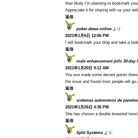
than likely I’m planning to bookmark your
Appreciate it for sharing with us your we
返信
poker dewa online
より:
2021年1月6日 12:06 PM
I will bookmark your blog and take a look
返信
male enhancement pills 30-day fr
2021年1月20日 9:12 AM
You ave made some decent points there. I
the issue and found most people will go a
返信
sistemas autonomos de paneles
2021年1月26日 4:36 PM
She has chosen a double breasted trenc
返信
Split Systems
より: