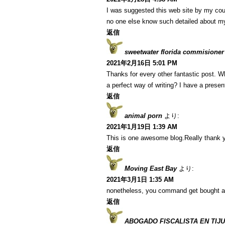
I was suggested this web site by my cous
no one else know such detailed about m
返信
sweetwater florida commisioner
2021年2月16日 5:01 PM
Thanks for every other fantastic post. W
a perfect way of writing? I have a presen
返信
animal porn
より:
2021年1月19日 1:39 AM
This is one awesome blog.Really thank y
返信
Moving East Bay
より:
2021年3月1日 1:35 AM
nonetheless, you command get bought a
返信
ABOGADO FISCALISTA EN TIJ