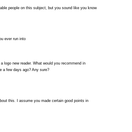
eable people on this subject, but you sound like you know
u ever run into
on a logo new reader. What would you recommend in
de a few days ago? Any sure?
 about this. I assume you made certain good points in