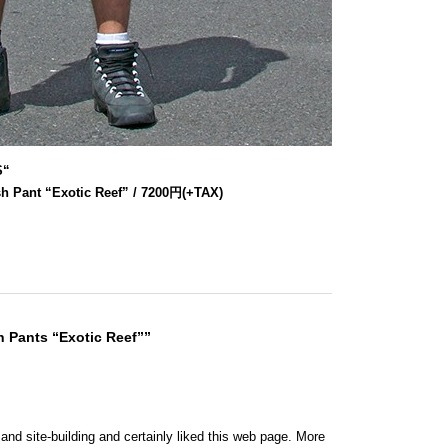
S
“
h Pant “Exotic Reef” / 7200円(+TAX)
 Pants “Exotic Reef””
 and site-building and certainly liked this web page. More