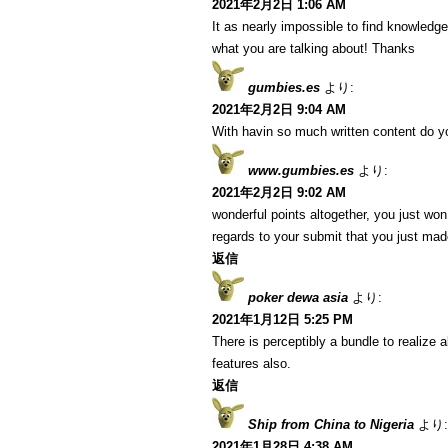
2021年2月2日 1:06 AM
It as nearly impossible to find knowledg
what you are talking about! Thanks
gumbies.es
より:
2021年2月2日 9:04 AM
With havin so much written content do yo
www.gumbies.es
より:
2021年2月2日 9:02 AM
wonderful points altogether, you just w
regards to your submit that you just ma
返信
poker dewa asia
より:
2021年1月12日 5:25 PM
There is perceptibly a bundle to realize
features also.
返信
Ship from China to Nigeria
より:
2021年1月28日 4:38 AM