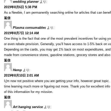
wedding planner
より:
2019年8月6日 5:38 PM
As a Newbie, I am permanently searching online for articles that can bene
返信
Plasma consumables
より:
2019年8月7日 12:14 AM
One thing is the fact that one of the most prevalent incentives for using y
or even rebate provision. Generally, you’ll have access to 1-5% back on v
Depending on the cards, you may get 1% back on most expenditures, and 
made from convenience stores, gasoline stations, grocery stores and als
返信
Hemp
より:
2019年8月10日 2:01 AM
I¡¦m now not positive where you are getting your info, however great topic
time learning much more or figuring out more. Thank you for excellent info 
of this information for my mission.
返信
Art hanging service
より: