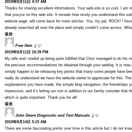
2019年8月11日 4:37 AM
Thanks for sharing excellent informations. Your web-site is so cool. I am 
that you¡¦ve on this web site. It reveals how nicely you understand this s
website page, will come back for more articles. You, my pal, ROCK! I found
already searched all over the place and simply couldn’t come across. What
返信
Free Item
より:
2019年8月11日 10:39 PM
My wife and i ended up being quite fulfilled that Chris managed to do his i
the precious recommendations he obtained through your weblog. It is now 
simply happen to be releasing key points that many some people have been
really do understand we have the website owner to appreciate for this. Th
explanations you have made, the simple blog navigation, the friendships you h
impressive, and it’s letting our son in addition to our family consider that th
which is quite important. Thank you for all!
返信
John Deere Diagnostic and Test Manuals
より:
2019年8月14日 5:15 AM
There are some fascinating points over time in this article but I do not know