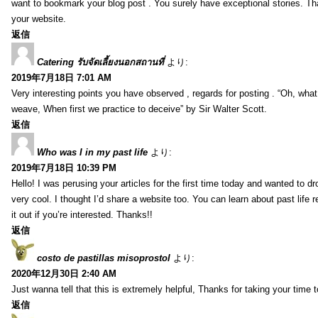
want to bookmark your blog post . You surely have exceptional stories. Tha
your website.
返信
Catering รับจัดเลี้ยงนอกสถานที่
より:
2019年7月18日 7:01 AM
Very interesting points you have observed , regards for posting . “Oh, wha
weave, When first we practice to deceive” by Sir Walter Scott.
返信
Who was I in my past life
より:
2019年7月18日 10:39 PM
Hello! I was perusing your articles for the first time today and wanted to dro
very cool. I thought I’d share a website too. You can learn about past life 
it out if you’re interested. Thanks!!
返信
costo de pastillas misoprostol
より:
2020年12月30日 2:40 AM
Just wanna tell that this is extremely helpful, Thanks for taking your time to
返信