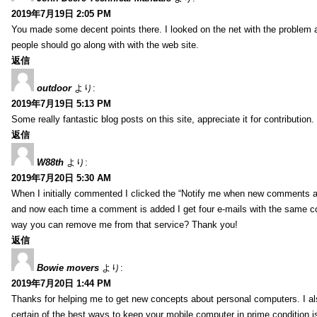
2019年7月19日 2:05 PM
You made some decent points there. I looked on the net with the problem 
people should go along with with the web site.
返信
outdoor
より:
2019年7月19日 5:13 PM
Some really fantastic blog posts on this site, appreciate it for contribution.
返信
W88th
より:
2019年7月20日 5:30 AM
When I initially commented I clicked the “Notify me when new comments 
and now each time a comment is added I get four e-mails with the same c
way you can remove me from that service? Thank you!
返信
Bowie movers
より:
2019年7月20日 1:44 PM
Thanks for helping me to get new concepts about personal computers. I als
certain of the best ways to keep your mobile computer in prime condition i