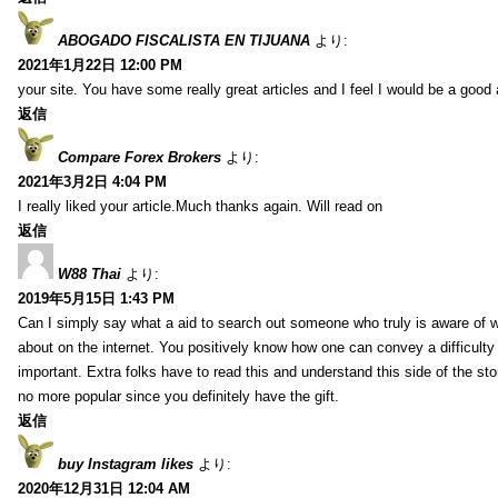
ABOGADO FISCALISTA EN TIJUANA
より:
2021年1月22日 12:00 PM
your site. You have some really great articles and I feel I would be a good 
返信
Compare Forex Brokers
より:
2021年3月2日 4:04 PM
I really liked your article.Much thanks again. Will read on
返信
W88 Thai
より:
2019年5月15日 1:43 PM
Can I simply say what a aid to search out someone who truly is aware of w
about on the internet. You positively know how one can convey a difficulty
important. Extra folks have to read this and understand this side of the sto
no more popular since you definitely have the gift.
返信
buy Instagram likes
より:
2020年12月31日 12:04 AM