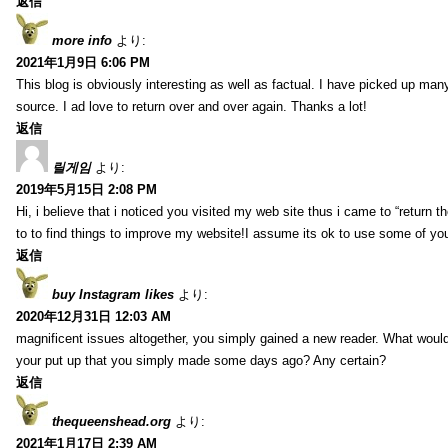
返信
more info
より:
2021年1月9日 6:06 PM
This blog is obviously interesting as well as factual. I have picked up many 
source. I ad love to return over and over again. Thanks a lot!
返信
릴게임
より:
2019年5月15日 2:08 PM
Hi, i believe that i noticed you visited my web site thus i came to “return t
to to find things to improve my website!I assume its ok to use some of yo
返信
buy Instagram likes
より:
2020年12月31日 12:03 AM
magnificent issues altogether, you simply gained a new reader. What wo
your put up that you simply made some days ago? Any certain?
返信
thequeenshead.org
より:
2021年1月17日 2:39 AM