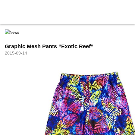
HXB
Home
Hugest
About
Academy
Contact
Store
Graphic Mesh Pants “Exotic Reef”
2015-09-14