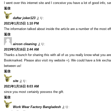
I went over this internet site and I conceive you have a lot of good info, sav
返信
daftar joker123
より:
2021年1月15日 1:10 PM
The information talked about inside the article are a number of the most ef
返信
aircon cleaning
より:
2019年5月16日 2:44 AM
Thanks a bunch for sharing this with all of us you really know what you are
Bookmarked. Please also visit my website =). We could have a link exch
between us!
返信
site
より:
2021年1月16日 8:03 AM
since you most certainly possess the gift.
返信
Work Wear Factory Bangladesh
より: