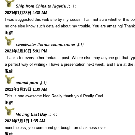
Ship from China to Nigeria
より:
2021年1月28日 4:38 AM
I was suggested this web site by my cousin. I am not sure whether this pos
no one else know such detailed about my trouble. You are amazing! Thank
返信
sweetwater florida commisioner
より:
2021年2月16日 5:01 PM
Thanks for every other fantastic post. Where else may anyone get that typ
a perfect way of writing? I have a presentation next week, and I am at the 
返信
animal porn
より:
2021年1月19日 1:39 AM
This is one awesome blog.Really thank you! Really Cool.
返信
Moving East Bay
より:
2021年3月1日 1:35 AM
nonetheless, you command get bought an shakiness over
返信