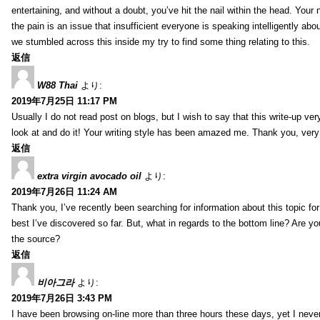
entertaining, and without a doubt, you’ve hit the nail within the head. Your 
the pain is an issue that insufficient everyone is speaking intelligently abo
we stumbled across this inside my try to find some thing relating to this.
返信
W88 Thai
より:
2019年7月25日 11:17 PM
Usually I do not read post on blogs, but I wish to say that this write-up ve
look at and do it! Your writing style has been amazed me. Thank you, very
返信
extra virgin avocado oil
より:
2019年7月26日 11:24 AM
Thank you, I’ve recently been searching for information about this topic fo
best I’ve discovered so far. But, what in regards to the bottom line? Are y
the source?
返信
비아그라
より:
2019年7月26日 3:43 PM
I have been browsing on-line more than three hours these days, yet I neve