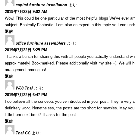
capital furniture installation
より:
2019年7月22日 9:02 AM
Wow! This could be one particular of the most helpful blogs We’ve ever arr
subject. Basically Fantastic. I am also an expert in this topic so I can unde
返信
office furniture assemblers
より:
2019年7月22日 3:25 PM
Thanks a bunch for sharing this with all people you actually understand w
approximately! Bookmarked. Please additionally visit my site =). We will h
arrangement among us!
返信
W88 Thai
より:
2019年7月22日 6:47 PM
I do believe all the concepts you’ve introduced in your post. They’re very
definitely work. Nonetheless, the posts are too short for newbies. May yo
little from next time? Thanks for the post.
返信
Thai CC
より: