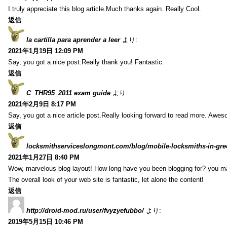
I truly appreciate this blog article.Much thanks again. Really Cool.
返信
la cartilla para aprender a leer
より:
2021年1月19日 12:09 PM
Say, you got a nice post.Really thank you! Fantastic.
返信
C_THR95_2011 exam guide
より:
2021年2月9日 8:17 PM
Say, you got a nice article post.Really looking forward to read more. Awe
返信
locksmithserviceslongmont.com/blog/mobile-locksmiths-in-gre
2021年1月27日 8:40 PM
Wow, marvelous blog layout! How long have you been blogging for? you m
The overall look of your web site is fantastic, let alone the content!
返信
http://droid-mod.ru/user/fvyzyefubbo/
より:
2019年5月15日 10:46 PM