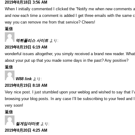
2019年8月18日 3:56 AM
When I initially commented I clicked the “Notify me when new comments 
and now each time a comment is added I get three emails with the same 
way you can remove me from that service? Cheers!
返信
먹튀폴리스 사이트
より:
2019年8月19日 6:19 AM
wonderful issues altogether, you simply received a brand new reader. Wha
about your put up that you made some days in the past? Any positive?
返信
W88 link
より:
2019年8月19日 8:18 AM
Very nice post. I just stumbled upon your weblog and wished to say that I’
browsing your blog posts. In any case I’ll be subscribing to your feed and 
very soon!
返信
릴게임야마토
より:
2019年8月20日 4:25 AM