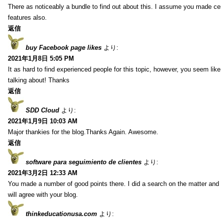
There as noticeably a bundle to find out about this. I assume you made cert
features also.
返信
buy Facebook page likes
より:
2021年1月8日 5:05 PM
It as hard to find experienced people for this topic, however, you seem li
talking about! Thanks
返信
SDD Cloud
より:
2021年1月9日 10:03 AM
Major thankies for the blog.Thanks Again. Awesome.
返信
software para seguimiento de clientes
より:
2021年3月2日 12:33 AM
You made a number of good points there. I did a search on the matter and 
will agree with your blog.
thinkeducationusa.com
より: