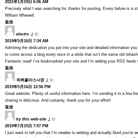
2021年1月19日 6:06 AM
Precisely what I was searching for, thanks for posting. Every failure is a 
William Whewell.
返信
electro
より:
2019年5月16日 7:34 AM
Admiring the dedication you put into your site and detailed information yo
to come across a blog every once in a while that isn’t the same old rehash
Fantastic read! I’ve bookmarked your site and I’m adding your RSS feeds
返信
먹튀폴리스사칭
より:
2019年5月16日 12:56 PM
Great website. Plenty of useful information here. I’m sending it to a few fri
sharing in delicious. And certainly, thank you for your effort!
返信
try this web-site
より:
2019年7月15日 7:57 PM
I just want to tell you that I’m newbie to weblog and actually liked you’re we