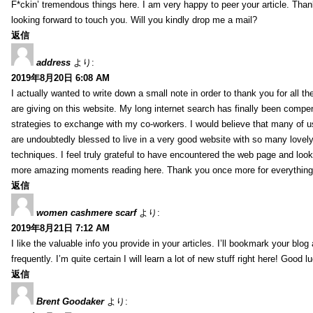
F*ckin’ tremendous things here. I am very happy to peer your article. Than
looking forward to touch you. Will you kindly drop me a mail?
返信
address
より:
2019年8月20日 6:08 AM
I actually wanted to write down a small note in order to thank you for all 
are giving on this website. My long internet search has finally been compe
strategies to exchange with my co-workers. I would believe that many of us 
are undoubtedly blessed to live in a very good website with so many lovely 
techniques. I feel truly grateful to have encountered the web page and loo
more amazing moments reading here. Thank you once more for everything
返信
women cashmere scarf
より:
2019年8月21日 7:12 AM
I like the valuable info you provide in your articles. I’ll bookmark your blo
frequently. I’m quite certain I will learn a lot of new stuff right here! Good l
返信
Brent Goodaker
より: