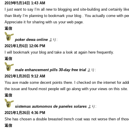
2019年5月14日 1:43 AM
I just want to say I’m all new to blogging and site-building and certainly li
than likely I’m planning to bookmark your blog . You actually come with per
Appreciate it for sharing with us your web page.
返信
poker dewa online
より:
2021年1月6日 12:06 PM
I will bookmark your blog and take a look at again here frequently.
返信
male enhancement pills 30-day free trial
より:
2021年1月20日 9:12 AM
You ave made some decent points there. I checked on the internet for addi
the issue and found most people will go along with your views on this site.
返信
sistemas autonomos de paneles solares
より:
2021年1月26日 4:36 PM
She has chosen a double breasted trench coat was not worse then of tho
返信