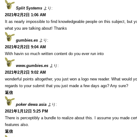
Split Systems
より:
2021年2月2日 1:06 AM
It as nearly impossible to find knowledgeable people on this subject, but 
what you are talking about! Thanks
gumbies.es
より:
2021年2月2日 9:04 AM
With havin so much written content do you ever run into
www.gumbies.es
より:
2021年2月2日 9:02 AM
wonderful points altogether, you just won a logo new reader. What would 
regards to your submit that you just made a few days ago? Any sure?
返信
poker dewa asia
より:
2021年1月12日 5:25 PM
There is perceptibly a bundle to realize about this. I assume you made cer
features also.
返信