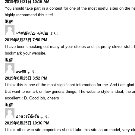
2019年8月21日 10:16 AM
You should take part in a contest for one of the most useful sites on the net
highly recommend this site!
返信
먹튀폴리스 사이트
より:
2019年8月23日 7:56 PM
I have been checking out many of your stories and it’s pretty clever stuff. 
bookmark your website.
返信
ww88
より:
2019年8月25日 3:52 PM
I think this is one of the most significant information for me. And i am glad 
But want to remark on few general things, The website style is ideal, the art
excellent : D. Good job, cheers
返信
อาหารโต๊ะจีน
より:
2019年8月25日 10:36 PM
I think other web site proprietors should take this site as an model, very 