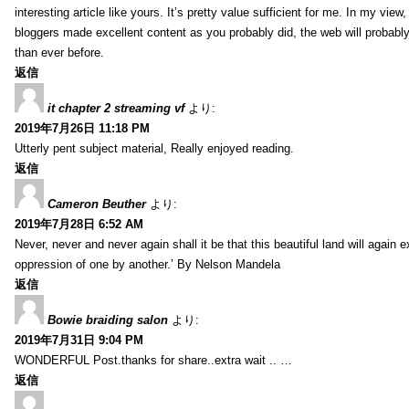
interesting article like yours. It’s pretty value sufficient for me. In my view
bloggers made excellent content as you probably did, the web will probabl
than ever before.
返信
it chapter 2 streaming vf
より:
2019年7月26日 11:18 PM
Utterly pent subject material, Really enjoyed reading.
返信
Cameron Beuther
より:
2019年7月28日 6:52 AM
Never, never and never again shall it be that this beautiful land will again 
oppression of one by another.’ By Nelson Mandela
返信
Bowie braiding salon
より:
2019年7月31日 9:04 PM
WONDERFUL Post.thanks for share..extra wait .. …
返信