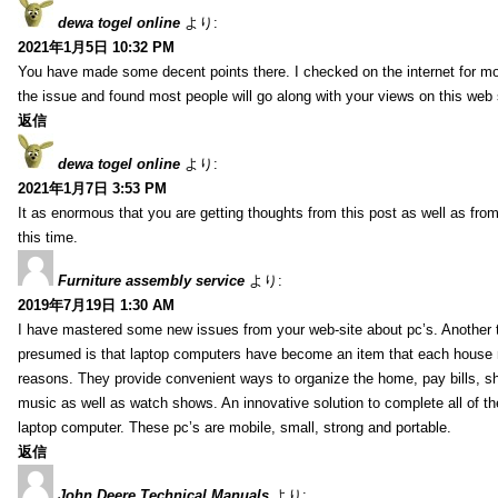
dewa togel online
より:
2021年1月5日 10:32 PM
You have made some decent points there. I checked on the internet for mo
the issue and found most people will go along with your views on this web 
返信
dewa togel online
より:
2021年1月7日 3:53 PM
It as enormous that you are getting thoughts from this post as well as fr
this time.
Furniture assembly service
より:
2019年7月19日 1:30 AM
I have mastered some new issues from your web-site about pc’s. Another t
presumed is that laptop computers have become an item that each house
reasons. They provide convenient ways to organize the home, pay bills, s
music as well as watch shows. An innovative solution to complete all of t
laptop computer. These pc’s are mobile, small, strong and portable.
返信
John Deere Technical Manuals
より: