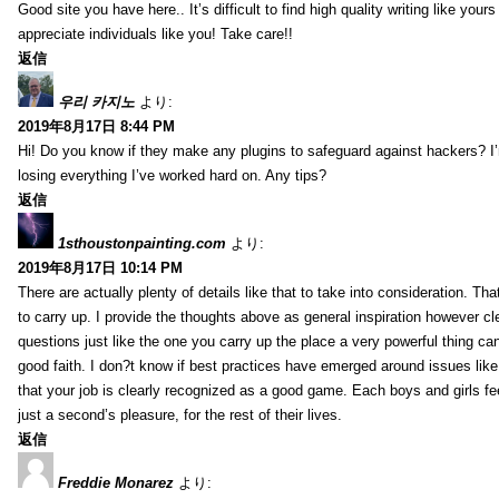
Good site you have here.. It’s difficult to find high quality writing like your
appreciate individuals like you! Take care!!
返信
우리 카지노
より:
2019年8月17日 8:44 PM
Hi! Do you know if they make any plugins to safeguard against hackers? I
losing everything I’ve worked hard on. Any tips?
返信
1sthoustonpainting.com
より:
2019年8月17日 10:14 PM
There are actually plenty of details like that to take into consideration. Tha
to carry up. I provide the thoughts above as general inspiration however cle
questions just like the one you carry up the place a very powerful thing ca
good faith. I don?t know if best practices have emerged around issues like 
that your job is clearly recognized as a good game. Each boys and girls fe
just a second’s pleasure, for the rest of their lives.
返信
Freddie Monarez
より: