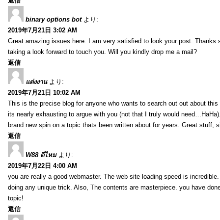
返信
binary options bot
より:
2019年7月21日 3:02 AM
Great amazing issues here. I am very satisfied to look your post. Thanks
taking a look forward to touch you. Will you kindly drop me a mail?
返信
แต่งงาน
より:
2019年7月21日 10:02 AM
This is the precise blog for anyone who wants to search out out about this 
its nearly exhausting to argue with you (not that I truly would need…HaHa).
brand new spin on a topic thats been written about for years. Great stuff, s
返信
W88 ดีไหม
より:
2019年7月22日 4:00 AM
you are really a good webmaster. The web site loading speed is incredible.
doing any unique trick. Also, The contents are masterpiece. you have done 
topic!
返信