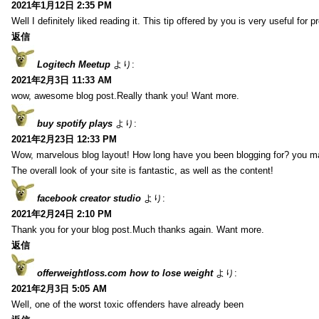
2021年1月12日 2:35 PM
Well I definitely liked reading it. This tip offered by you is very useful for p
返信
Logitech Meetup
より:
2021年2月3日 11:33 AM
wow, awesome blog post.Really thank you! Want more.
buy spotify plays
より:
2021年2月23日 12:33 PM
Wow, marvelous blog layout! How long have you been blogging for? you m
The overall look of your site is fantastic, as well as the content!
facebook creator studio
より:
2021年2月24日 2:10 PM
Thank you for your blog post.Much thanks again. Want more.
返信
offerweightloss.com how to lose weight
より:
2021年2月3日 5:05 AM
Well, one of the worst toxic offenders have already been