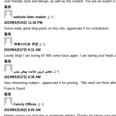
user friendly style and design, as well as the content. You are an expert in 
返信
website laten maken
より:
2019年8月25日 11:36 PM
Some really great blog posts on this site, appreciate it for contribution.
返信
먹튀사이트 추천
より:
2019年8月27日 8:31 AM
Lovely blog! I am loving it!! Will come back again. I am taking your feeds 
返信
معتبر ترین سایت پیش بینی
より:
2019年8月27日 8:38 AM
Very interesting subject , appreciate it for posting . “We need not think alik
Francis David.
返信
Family Offices
より:
2019年8月28日 8:05 AM
Merely wanna say that this is extremely helpful, Thanks for taking your time