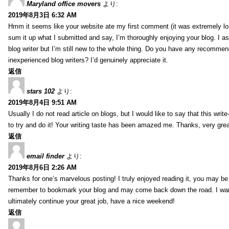
Maryland office movers
より:
2019年8月3日 6:32 AM
Hmm it seems like your website ate my first comment (it was extremely long
sum it up what I submitted and say, I’m thoroughly enjoying your blog. I as
blog writer but I’m still new to the whole thing. Do you have any recommen
inexperienced blog writers? I’d genuinely appreciate it.
返信
stars 102
より:
2019年8月4日 9:51 AM
Usually I do not read article on blogs, but I would like to say that this wri
to try and do it! Your writing taste has been amazed me. Thanks, very great
返信
email finder
より:
2019年8月6日 2:26 AM
Thanks for one’s marvelous posting! I truly enjoyed reading it, you may be a
remember to bookmark your blog and may come back down the road. I wan
ultimately continue your great job, have a nice weekend!
返信