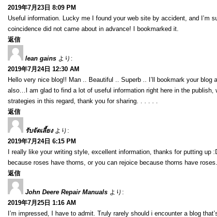
2019年7月23日 8:09 PM
Useful information. Lucky me I found your web site by accident, and I’m s
coincidence did not came about in advance! I bookmarked it.
返信
lean gains
より:
2019年7月24日 12:30 AM
Hello very nice blog!! Man .. Beautiful .. Superb .. I’ll bookmark your blog
also…I am glad to find a lot of useful information right here in the publish
strategies in this regard, thank you for sharing. . . . . .
返信
รับจัดเลี้ยง
より:
2019年7月24日 6:15 PM
I really like your writing style, excellent information, thanks for putting up
because roses have thorns, or you can rejoice because thorns have roses.
返信
John Deere Repair Manuals
より:
2019年7月25日 1:16 AM
I’m impressed, I have to admit. Truly rarely should i encounter a blog that