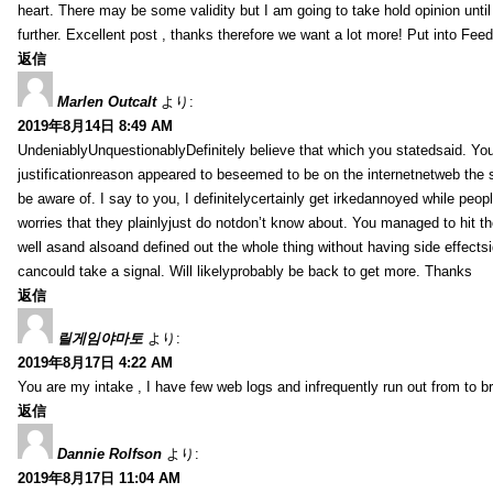
heart. There may be some validity but I am going to take hold opinion until I
further. Excellent post , thanks therefore we want a lot more! Put into Feed
返信
Marlen Outcalt
より:
2019年8月14日 8:49 AM
UndeniablyUnquestionablyDefinitely believe that which you statedsaid. You
justificationreason appeared to beseemed to be on the internetnetweb the s
be aware of. I say to you, I definitelycertainly get irkedannoyed while peop
worries that they plainlyjust do notdon’t know about. You managed to hit th
well asand alsoand defined out the whole thing without having side effectsi
cancould take a signal. Will likelyprobably be back to get more. Thanks
返信
릴게임야마토
より:
2019年8月17日 4:22 AM
You are my intake , I have few web logs and infrequently run out from to b
返信
Dannie Rolfson
より:
2019年8月17日 11:04 AM