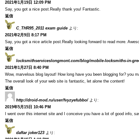
2021年1月19日 12:09 PM
Say, you got a nice post.Really thank you! Fantastic.
返信
C_THR95_2011 exam guide
より:
2021年2月9日 8:17 PM
Say, you got a nice article post.Really looking forward to read more. Awe
返信
locksmithserviceslongmont.com/blog/mobile-locksmiths-in-gre
2021年1月27日 8:40 PM
Wow, marvelous blog layout! How long have you been blogging for? you m
The overall look of your web site is fantastic, let alone the content!
返信
http://droid-mod.ru/user/fvyzyefubbo/
より:
2019年5月15日 10:46 PM
I went over this internet site and I conceive you have a lot of good info, sav
返信
daftar joker123
より: