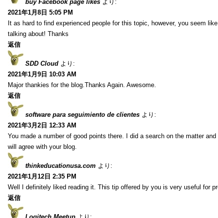
buy Facebook page likes
より:
2021年1月8日 5:05 PM
It as hard to find experienced people for this topic, however, you seem li
talking about! Thanks
返信
SDD Cloud
より:
2021年1月9日 10:03 AM
Major thankies for the blog.Thanks Again. Awesome.
返信
software para seguimiento de clientes
より:
2021年3月2日 12:33 AM
You made a number of good points there. I did a search on the matter and 
will agree with your blog.
thinkeducationusa.com
より:
2021年1月12日 2:35 PM
Well I definitely liked reading it. This tip offered by you is very useful for p
返信
Logitech Meetup
より: