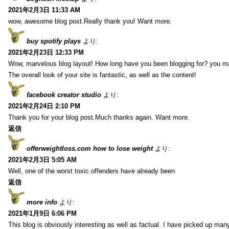
2021年2月3日 11:33 AM
wow, awesome blog post.Really thank you! Want more.
buy spotify plays
より:
2021年2月23日 12:33 PM
Wow, marvelous blog layout! How long have you been blogging for? you m
The overall look of your site is fantastic, as well as the content!
facebook creator studio
より:
2021年2月24日 2:10 PM
Thank you for your blog post.Much thanks again. Want more.
返信
offerweightloss.com how to lose weight
より:
2021年2月3日 5:05 AM
Well, one of the worst toxic offenders have already been
返信
more info
より:
2021年1月9日 6:06 PM
This blog is obviously interesting as well as factual. I have picked up many 