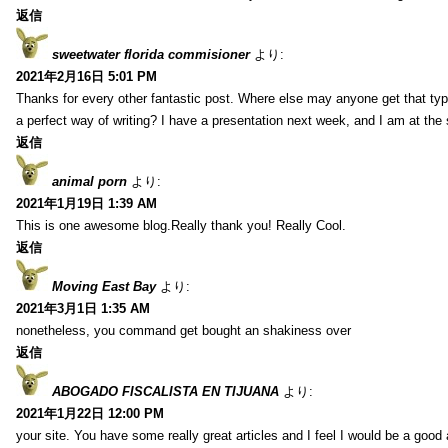
返信
sweetwater florida commisioner
より:
2021年2月16日 5:01 PM
Thanks for every other fantastic post. Where else may anyone get that typ
a perfect way of writing? I have a presentation next week, and I am at the 
返信
animal porn
より:
2021年1月19日 1:39 AM
This is one awesome blog.Really thank you! Really Cool.
返信
Moving East Bay
より:
2021年3月1日 1:35 AM
nonetheless, you command get bought an shakiness over
返信
ABOGADO FISCALISTA EN TIJUANA
より:
2021年1月22日 12:00 PM
your site. You have some really great articles and I feel I would be a good 