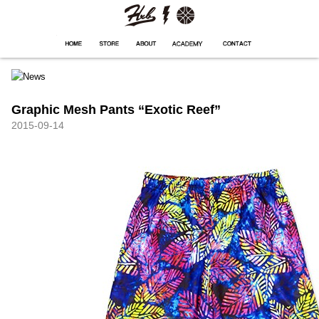
HXB
Home
Hugest
About
Academy
Contact
Store
Graphic Mesh Pants “Exotic Reef”
2015-09-14