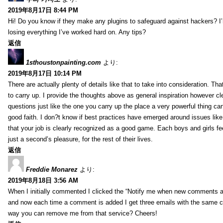
2019年8月17日 8:44 PM
Hi! Do you know if they make any plugins to safeguard against hackers? I
losing everything I’ve worked hard on. Any tips?
返信
1sthoustonpainting.com
より:
2019年8月17日 10:14 PM
There are actually plenty of details like that to take into consideration. Tha
to carry up. I provide the thoughts above as general inspiration however cle
questions just like the one you carry up the place a very powerful thing ca
good faith. I don?t know if best practices have emerged around issues like 
that your job is clearly recognized as a good game. Each boys and girls fe
just a second’s pleasure, for the rest of their lives.
返信
Freddie Monarez
より:
2019年8月18日 3:56 AM
When I initially commented I clicked the “Notify me when new comments 
and now each time a comment is added I get three emails with the same 
way you can remove me from that service? Cheers!