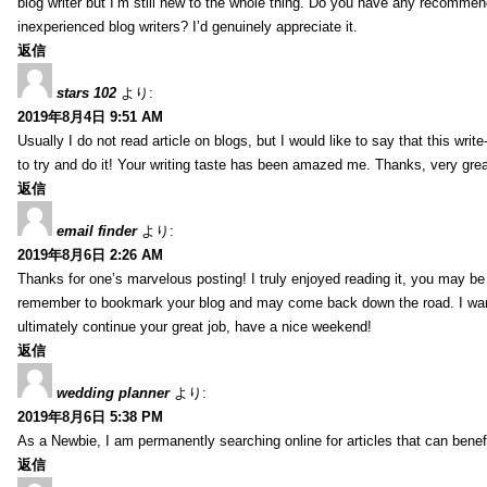
blog writer but I’m still new to the whole thing. Do you have any recommen
inexperienced blog writers? I’d genuinely appreciate it.
返信
stars 102
より:
2019年8月4日 9:51 AM
Usually I do not read article on blogs, but I would like to say that this wri
to try and do it! Your writing taste has been amazed me. Thanks, very great
返信
email finder
より:
2019年8月6日 2:26 AM
Thanks for one’s marvelous posting! I truly enjoyed reading it, you may be a
remember to bookmark your blog and may come back down the road. I wan
ultimately continue your great job, have a nice weekend!
返信
wedding planner
より:
2019年8月6日 5:38 PM
As a Newbie, I am permanently searching online for articles that can bene
返信