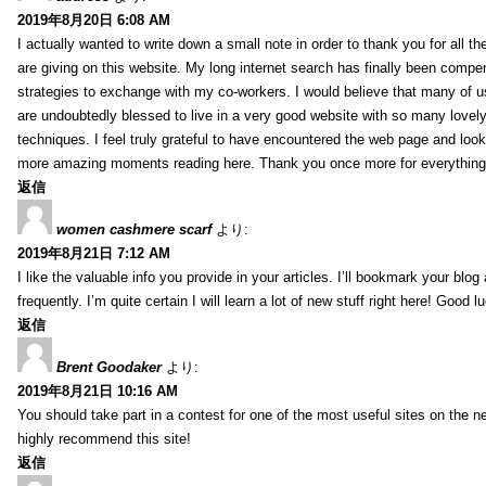
2019年8月20日 6:08 AM
I actually wanted to write down a small note in order to thank you for all 
are giving on this website. My long internet search has finally been compe
strategies to exchange with my co-workers. I would believe that many of us 
are undoubtedly blessed to live in a very good website with so many lovely 
techniques. I feel truly grateful to have encountered the web page and loo
more amazing moments reading here. Thank you once more for everything
返信
women cashmere scarf
より:
2019年8月21日 7:12 AM
I like the valuable info you provide in your articles. I’ll bookmark your blo
frequently. I’m quite certain I will learn a lot of new stuff right here! Good l
返信
Brent Goodaker
より:
2019年8月21日 10:16 AM
You should take part in a contest for one of the most useful sites on the net
highly recommend this site!
返信