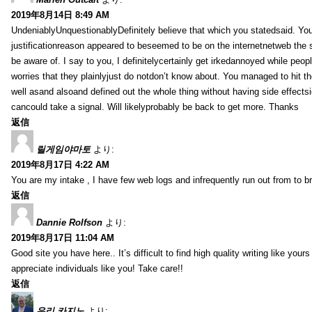
2019年8月14日 8:49 AM
UndeniablyUnquestionablyDefinitely believe that which you statedsaid. You
justificationreason appeared to beseemed to be on the internetnetweb the s
be aware of. I say to you, I definitelycertainly get irkedannoyed while peop
worries that they plainlyjust do notdon’t know about. You managed to hit th
well asand alsoand defined out the whole thing without having side effectsi
cancould take a signal. Will likelyprobably be back to get more. Thanks
返信
릴게임야마토
より:
2019年8月17日 4:22 AM
You are my intake , I have few web logs and infrequently run out from to b
返信
Dannie Rolfson
より:
2019年8月17日 11:04 AM
Good site you have here.. It’s difficult to find high quality writing like your
appreciate individuals like you! Take care!!
返信
우리 카지노
より: