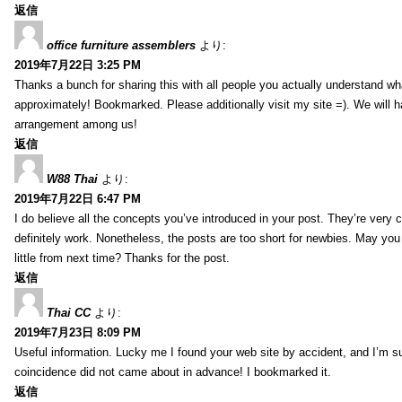
返信
office furniture assemblers
より:
2019年7月22日 3:25 PM
Thanks a bunch for sharing this with all people you actually understand w
approximately! Bookmarked. Please additionally visit my site =). We will h
arrangement among us!
返信
W88 Thai
より:
2019年7月22日 6:47 PM
I do believe all the concepts you’ve introduced in your post. They’re very
definitely work. Nonetheless, the posts are too short for newbies. May yo
little from next time? Thanks for the post.
返信
Thai CC
より:
2019年7月23日 8:09 PM
Useful information. Lucky me I found your web site by accident, and I’m s
coincidence did not came about in advance! I bookmarked it.
返信