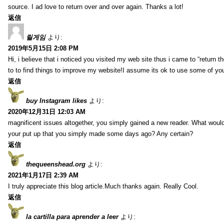
source. I ad love to return over and over again. Thanks a lot!
返信
릴게임
より:
2019年5月15日 2:08 PM
Hi, i believe that i noticed you visited my web site thus i came to “return t
to to find things to improve my website!I assume its ok to use some of yo
返信
buy Instagram likes
より:
2020年12月31日 12:03 AM
magnificent issues altogether, you simply gained a new reader. What wo
your put up that you simply made some days ago? Any certain?
返信
thequeenshead.org
より:
2021年1月17日 2:39 AM
I truly appreciate this blog article.Much thanks again. Really Cool.
返信
la cartilla para aprender a leer
より: