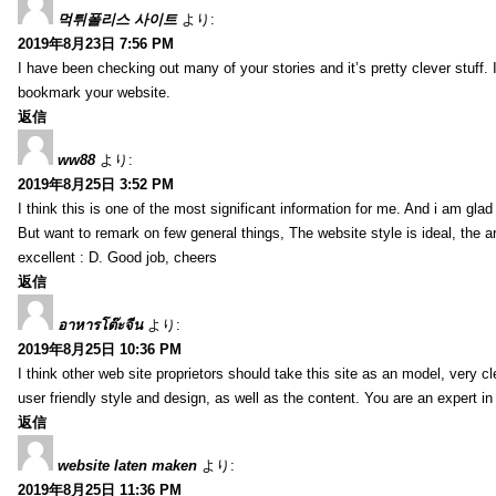
먹튀폴리스 사이트
より:
2019年8月23日 7:56 PM
I have been checking out many of your stories and it’s pretty clever stuff. 
bookmark your website.
返信
ww88
より:
2019年8月25日 3:52 PM
I think this is one of the most significant information for me. And i am glad 
But want to remark on few general things, The website style is ideal, the art
excellent : D. Good job, cheers
返信
อาหารโต๊ะจีน
より:
2019年8月25日 10:36 PM
I think other web site proprietors should take this site as an model, very 
user friendly style and design, as well as the content. You are an expert in 
返信
website laten maken
より:
2019年8月25日 11:36 PM