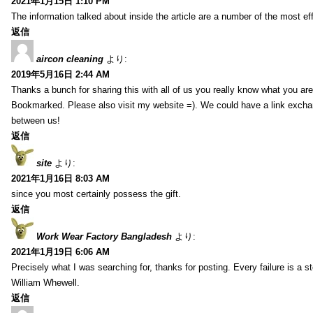
2021年1月15日 1:10 PM
The information talked about inside the article are a number of the most ef
返信
aircon cleaning
より:
2019年5月16日 2:44 AM
Thanks a bunch for sharing this with all of us you really know what you are
Bookmarked. Please also visit my website =). We could have a link exch
between us!
返信
site
より:
2021年1月16日 8:03 AM
since you most certainly possess the gift.
返信
Work Wear Factory Bangladesh
より:
2021年1月19日 6:06 AM
Precisely what I was searching for, thanks for posting. Every failure is a 
William Whewell.
返信