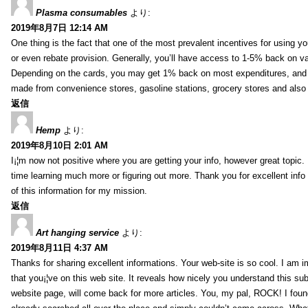
Plasma consumables
より:
2019年8月7日 12:14 AM
One thing is the fact that one of the most prevalent incentives for using y
or even rebate provision. Generally, you’ll have access to 1-5% back on v
Depending on the cards, you may get 1% back on most expenditures, and 
made from convenience stores, gasoline stations, grocery stores and als
返信
Hemp
より:
2019年8月10日 2:01 AM
I¡¦m now not positive where you are getting your info, however great topic
time learning much more or figuring out more. Thank you for excellent info 
of this information for my mission.
返信
Art hanging service
より:
2019年8月11日 4:37 AM
Thanks for sharing excellent informations. Your web-site is so cool. I am 
that you¡¦ve on this web site. It reveals how nicely you understand this s
website page, will come back for more articles. You, my pal, ROCK! I found