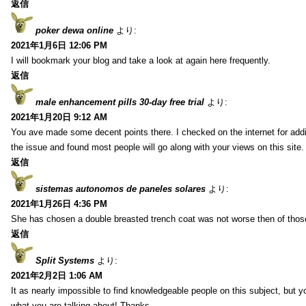
返信
poker dewa online
より:
2021年1月6日 12:06 PM
I will bookmark your blog and take a look at again here frequently.
返信
male enhancement pills 30-day free trial
より:
2021年1月20日 9:12 AM
You ave made some decent points there. I checked on the internet for addi
the issue and found most people will go along with your views on this site.
返信
sistemas autonomos de paneles solares
より:
2021年1月26日 4:36 PM
She has chosen a double breasted trench coat was not worse then of tho
返信
Split Systems
より:
2021年2月2日 1:06 AM
It as nearly impossible to find knowledgeable people on this subject, but 
what you are talking about! Thanks