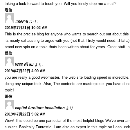
taking a look forward to touch you. Will you kindly drop me a mail?
返信
แต่งงาน
より:
2019年7月21日 10:02 AM
This is the precise blog for anyone who wants to search out out about this 
its nearly exhausting to argue with you (not that I truly would need…HaHa).
brand new spin on a topic thats been written about for years. Great stuff, s
返信
W88 ดีไหม
より:
2019年7月22日 4:00 AM
you are really a good webmaster. The web site loading speed is incredible.
doing any unique trick. Also, The contents are masterpiece. you have done 
topic!
返信
capital furniture installation
より:
2019年7月22日 9:02 AM
Wow! This could be one particular of the most helpful blogs We’ve ever arr
subject. Basically Fantastic. I am also an expert in this topic so I can unde