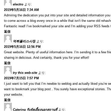
electro
より:
2019年5月16日 7:34 AM
Admiring the dedication you put into your site and detailed information yo
to come across a blog every once in a while that isn’t the same old rehash
Fantastic read! I’ve bookmarked your site and I’m adding your RSS feeds
返信
먹튀폴리스사칭
より:
2019年5月16日 12:56 PM
Great website. Plenty of useful information here. I’m sending it to a few fri
sharing in delicious. And certainly, thank you for your effort!
返信
try this web-site
より:
2019年7月15日 7:57 PM
I just want to tell you that I’m newbie to weblog and actually liked you’re we
want to bookmark your blog post . You surely have exceptional stories. Tha
your website.
返信
Catering รับจัดเลี้ยงนอกสถานที่
より: