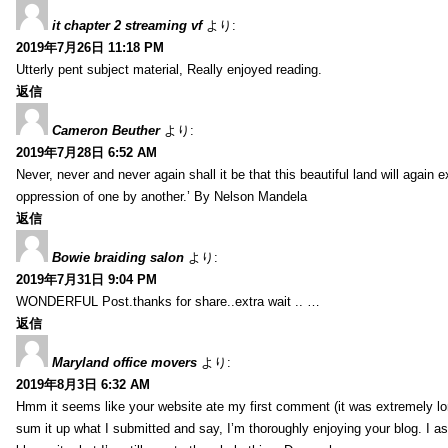
it chapter 2 streaming vf
より:
2019年7月26日 11:18 PM
Utterly pent subject material, Really enjoyed reading.
返信
Cameron Beuther
より:
2019年7月28日 6:52 AM
Never, never and never again shall it be that this beautiful land will again 
oppression of one by another.’ By Nelson Mandela
返信
Bowie braiding salon
より:
2019年7月31日 9:04 PM
WONDERFUL Post.thanks for share..extra wait .. …
返信
Maryland office movers
より:
2019年8月3日 6:32 AM
Hmm it seems like your website ate my first comment (it was extremely long
sum it up what I submitted and say, I’m thoroughly enjoying your blog. I as