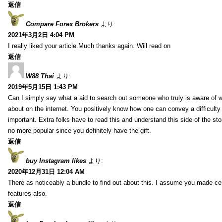
返信
Compare Forex Brokers
より:
2021年3月2日 4:04 PM
I really liked your article.Much thanks again. Will read on
返信
W88 Thai
より:
2019年5月15日 1:43 PM
Can I simply say what a aid to search out someone who truly is aware of w
about on the internet. You positively know how one can convey a difficulty
important. Extra folks have to read this and understand this side of the sto
no more popular since you definitely have the gift.
返信
buy Instagram likes
より:
2020年12月31日 12:04 AM
There as noticeably a bundle to find out about this. I assume you made cert
features also.
返信