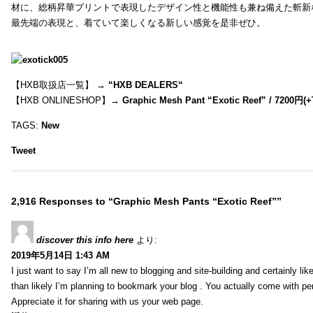
材に、総柄昇華プリントで表現したデザイン性と機能性も兼ね備えた斬新
最先端の表現と、着ていて楽しくなる新しい感覚を是非ぜひ。
【HXB取扱店一覧】 →
“
HXB DEALERS
“
【HXB ONLINESHOP】→
Graphic Mesh Pant “Exotic Reef” / 7200円(
TAGS:
New
Tweet
2,916 Responses to “Graphic Mesh Pants “Exotic Reef””
discover this info here
より:
2019年5月14日 1:43 AM
I just want to say I’m all new to blogging and site-building and certainly li
than likely I’m planning to bookmark your blog . You actually come with per
Appreciate it for sharing with us your web page.