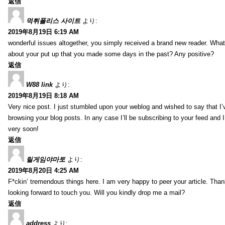
返信
먹튀폴리스 사이트
より:
2019年8月19日 6:19 AM
wonderful issues altogether, you simply received a brand new reader. Wha
about your put up that you made some days in the past? Any positive?
返信
W88 link
より:
2019年8月19日 8:18 AM
Very nice post. I just stumbled upon your weblog and wished to say that I’
browsing your blog posts. In any case I’ll be subscribing to your feed and 
very soon!
返信
릴게임야마토
より:
2019年8月20日 4:25 AM
F*ckin’ tremendous things here. I am very happy to peer your article. Than
looking forward to touch you. Will you kindly drop me a mail?
返信
address
より: