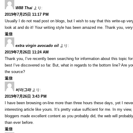
W88 Thai
より:
2019年7月25日 11:17 PM
Usually I do not read post on blogs, but I wish to say that this write-up ve
look at and do it! Your writing style has been amazed me. Thank you, very
返信
extra virgin avocado oil
より:
2019年7月26日 11:24 AM
Thank you, I’ve recently been searching for information about this topic fo
best I’ve discovered so far. But, what in regards to the bottom line? Are y
the source?
返信
비아그라
より:
2019年7月26日 3:43 PM
I have been browsing on-line more than three hours these days, yet I neve
interesting article like yours. It’s pretty value sufficient for me. In my view
bloggers made excellent content as you probably did, the web will probabl
than ever before.
返信