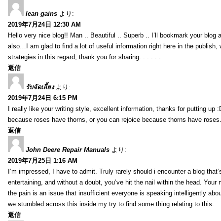
lean gains
より:
2019年7月24日 12:30 AM
Hello very nice blog!! Man .. Beautiful .. Superb .. I’ll bookmark your blog
also…I am glad to find a lot of useful information right here in the publish
strategies in this regard, thank you for sharing. . . . . .
返信
รับจัดเลี้ยง
より:
2019年7月24日 6:15 PM
I really like your writing style, excellent information, thanks for putting up
because roses have thorns, or you can rejoice because thorns have roses.
返信
John Deere Repair Manuals
より:
2019年7月25日 1:16 AM
I’m impressed, I have to admit. Truly rarely should i encounter a blog that
entertaining, and without a doubt, you’ve hit the nail within the head. Your 
the pain is an issue that insufficient everyone is speaking intelligently abo
we stumbled across this inside my try to find some thing relating to this.
返信