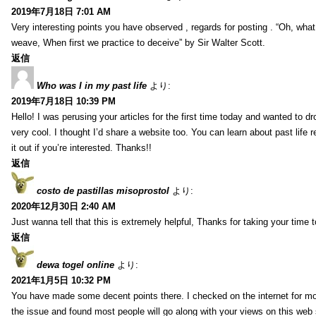
2019年7月18日 7:01 AM
Very interesting points you have observed , regards for posting . “Oh, wha
weave, When first we practice to deceive” by Sir Walter Scott.
返信
Who was I in my past life
より:
2019年7月18日 10:39 PM
Hello! I was perusing your articles for the first time today and wanted to dro
very cool. I thought I’d share a website too. You can learn about past life 
it out if you’re interested. Thanks!!
返信
costo de pastillas misoprostol
より:
2020年12月30日 2:40 AM
Just wanna tell that this is extremely helpful, Thanks for taking your time to
返信
dewa togel online
より:
2021年1月5日 10:32 PM
You have made some decent points there. I checked on the internet for mo
the issue and found most people will go along with your views on this web 