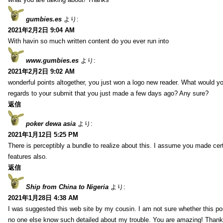
gumbies.es
より:
2021年2月2日 9:04 AM
With havin so much written content do you ever run into
www.gumbies.es
より:
2021年2月2日 9:02 AM
wonderful points altogether, you just won a logo new reader. What would 
regards to your submit that you just made a few days ago? Any sure?
返信
poker dewa asia
より:
2021年1月12日 5:25 PM
There is perceptibly a bundle to realize about this. I assume you made cer
features also.
返信
Ship from China to Nigeria
より:
2021年1月28日 4:38 AM
I was suggested this web site by my cousin. I am not sure whether this pos
no one else know such detailed about my trouble. You are amazing! Thank