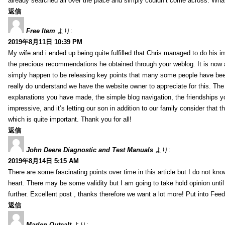
already searched all over the place and simply couldn’t come across. What
返信
Free Item
より:
2019年8月11日 10:39 PM
My wife and i ended up being quite fulfilled that Chris managed to do his i
the precious recommendations he obtained through your weblog. It is now 
simply happen to be releasing key points that many some people have been
really do understand we have the website owner to appreciate for this. Th
explanations you have made, the simple blog navigation, the friendships you h
impressive, and it’s letting our son in addition to our family consider that th
which is quite important. Thank you for all!
返信
John Deere Diagnostic and Test Manuals
より:
2019年8月14日 5:15 AM
There are some fascinating points over time in this article but I do not know
heart. There may be some validity but I am going to take hold opinion until I
further. Excellent post , thanks therefore we want a lot more! Put into Feed
返信
Marlen Outcalt
より: