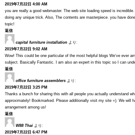
2019年7月22日 4:00 AM
you are really a good webmaster. The web site loading speed is incredible.
doing any unique trick. Also, The contents are masterpiece. you have done 
topic!
返信
capital furniture installation
より:
2019年7月22日 9:02 AM
Wow! This could be one particular of the most helpful blogs We’ve ever arr
subject. Basically Fantastic. I am also an expert in this topic so I can unde
返信
office furniture assemblers
より:
2019年7月22日 3:25 PM
Thanks a bunch for sharing this with all people you actually understand w
approximately! Bookmarked. Please additionally visit my site =). We will h
arrangement among us!
返信
W88 Thai
より:
2019年7月22日 6:47 PM