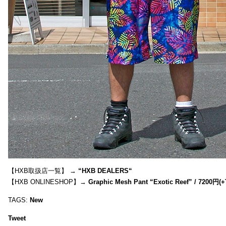
【HXB取扱店一覧】 →
“
HXB DEALERS
“
【HXB ONLINESHOP】→
Graphic Mesh Pant “Exotic Reef” / 7200円(
TAGS:
New
Tweet