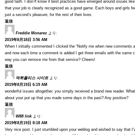
good faith. I don?t know if best practices have emerged around issues like 
that your job is clearly recognized as a good game. Each boys and girls fe
just a second’s pleasure, for the rest of their lives.
返信
Freddie Monarez
より:
2019年8月18日 3:56 AM
When I initially commented I clicked the “Notify me when new comments 
and now each time a comment is added I get three emails with the same 
way you can remove me from that service? Cheers!
返信
먹튀폴리스 사이트
より:
2019年8月19日 6:19 AM
wonderful issues altogether, you simply received a brand new reader. Wha
about your put up that you made some days in the past? Any positive?
返信
W88 link
より:
2019年8月19日 8:18 AM
Very nice post. I just stumbled upon your weblog and wished to say that I’