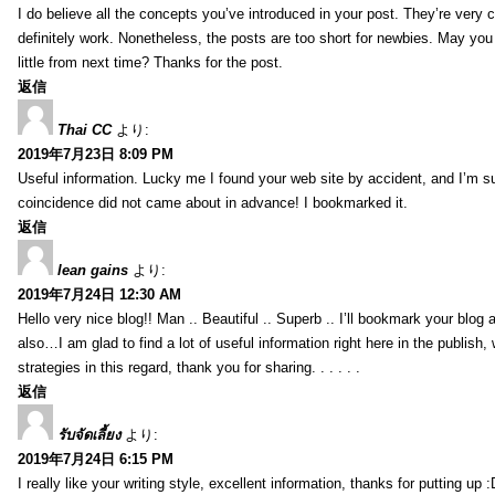
I do believe all the concepts you’ve introduced in your post. They’re very
definitely work. Nonetheless, the posts are too short for newbies. May yo
little from next time? Thanks for the post.
返信
Thai CC
より:
2019年7月23日 8:09 PM
Useful information. Lucky me I found your web site by accident, and I’m s
coincidence did not came about in advance! I bookmarked it.
返信
lean gains
より:
2019年7月24日 12:30 AM
Hello very nice blog!! Man .. Beautiful .. Superb .. I’ll bookmark your blog
also…I am glad to find a lot of useful information right here in the publish
strategies in this regard, thank you for sharing. . . . . .
返信
รับจัดเลี้ยง
より:
2019年7月24日 6:15 PM
I really like your writing style, excellent information, thanks for putting up