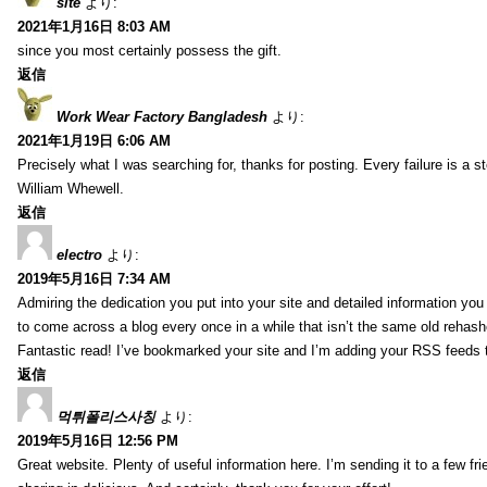
site
より:
2021年1月16日 8:03 AM
since you most certainly possess the gift.
返信
Work Wear Factory Bangladesh
より:
2021年1月19日 6:06 AM
Precisely what I was searching for, thanks for posting. Every failure is a 
William Whewell.
返信
electro
より:
2019年5月16日 7:34 AM
Admiring the dedication you put into your site and detailed information yo
to come across a blog every once in a while that isn’t the same old rehash
Fantastic read! I’ve bookmarked your site and I’m adding your RSS feeds
返信
먹튀폴리스사칭
より:
2019年5月16日 12:56 PM
Great website. Plenty of useful information here. I’m sending it to a few fri