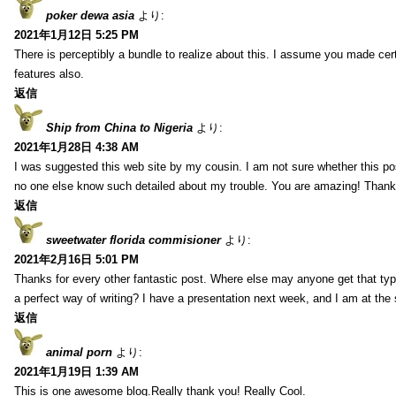
poker dewa asia
より:
2021年1月12日 5:25 PM
There is perceptibly a bundle to realize about this. I assume you made cer
features also.
返信
Ship from China to Nigeria
より:
2021年1月28日 4:38 AM
I was suggested this web site by my cousin. I am not sure whether this pos
no one else know such detailed about my trouble. You are amazing! Thank
返信
sweetwater florida commisioner
より:
2021年2月16日 5:01 PM
Thanks for every other fantastic post. Where else may anyone get that typ
a perfect way of writing? I have a presentation next week, and I am at the 
返信
animal porn
より:
2021年1月19日 1:39 AM
This is one awesome blog.Really thank you! Really Cool.