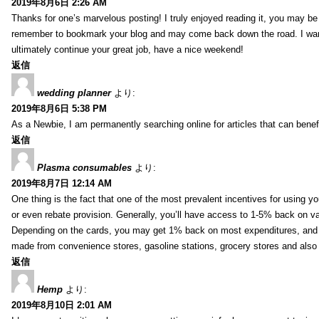
2019年8月6日 2:26 AM
Thanks for one’s marvelous posting! I truly enjoyed reading it, you may be a
remember to bookmark your blog and may come back down the road. I wan
ultimately continue your great job, have a nice weekend!
返信
wedding planner
より:
2019年8月6日 5:38 PM
As a Newbie, I am permanently searching online for articles that can bene
返信
Plasma consumables
より:
2019年8月7日 12:14 AM
One thing is the fact that one of the most prevalent incentives for using y
or even rebate provision. Generally, you’ll have access to 1-5% back on v
Depending on the cards, you may get 1% back on most expenditures, and 
made from convenience stores, gasoline stations, grocery stores and als
返信
Hemp
より:
2019年8月10日 2:01 AM