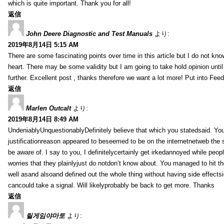
which is quite important. Thank you for all!
返信
John Deere Diagnostic and Test Manuals
より:
2019年8月14日 5:15 AM
There are some fascinating points over time in this article but I do not know
heart. There may be some validity but I am going to take hold opinion until I
further. Excellent post , thanks therefore we want a lot more! Put into Feed
返信
Marlen Outcalt
より:
2019年8月14日 8:49 AM
UndeniablyUnquestionablyDefinitely believe that which you statedsaid. You
justificationreason appeared to beseemed to be on the internetnetweb the s
be aware of. I say to you, I definitelycertainly get irkedannoyed while peop
worries that they plainlyjust do notdon’t know about. You managed to hit th
well asand alsoand defined out the whole thing without having side effectsi
cancould take a signal. Will likelyprobably be back to get more. Thanks
返信
릴게임야마토
より: