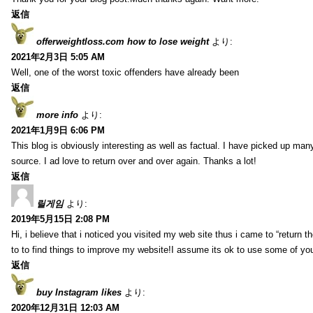
返信
offerweightloss.com how to lose weight
より:
2021年2月3日 5:05 AM
Well, one of the worst toxic offenders have already been
返信
more info
より:
2021年1月9日 6:06 PM
This blog is obviously interesting as well as factual. I have picked up many 
source. I ad love to return over and over again. Thanks a lot!
返信
릴게임
より:
2019年5月15日 2:08 PM
Hi, i believe that i noticed you visited my web site thus i came to “return t
to to find things to improve my website!I assume its ok to use some of yo
返信
buy Instagram likes
より:
2020年12月31日 12:03 AM