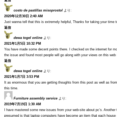
返信
costo de pastillas misoprostol
より:
2020年12月30日 2:40 AM
Just wanna tell that this is extremely helpful, Thanks for taking your time to
返信
dewa togel online
より:
2021年1月5日 10:32 PM
You have made some decent points there. I checked on the internet for mo
the issue and found most people will go along with your views on this web 
返信
dewa togel online
より:
2021年1月7日 3:53 PM
It as enormous that you are getting thoughts from this post as well as fr
this time.
Furniture assembly service
より:
2019年7月19日 1:30 AM
I have mastered some new issues from your web-site about pc’s. Another t
presumed is that laptop computers have become an item that each house