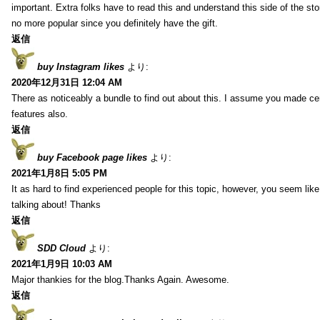
important. Extra folks have to read this and understand this side of the sto
no more popular since you definitely have the gift.
返信
buy Instagram likes
より:
2020年12月31日 12:04 AM
There as noticeably a bundle to find out about this. I assume you made cert
features also.
返信
buy Facebook page likes
より:
2021年1月8日 5:05 PM
It as hard to find experienced people for this topic, however, you seem li
talking about! Thanks
返信
SDD Cloud
より:
2021年1月9日 10:03 AM
Major thankies for the blog.Thanks Again. Awesome.
返信