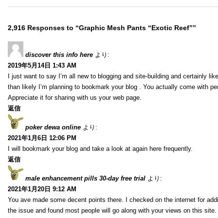
2,916 Responses to “Graphic Mesh Pants “Exotic Reef””
discover this info here
より:
2019年5月14日 1:43 AM
I just want to say I’m all new to blogging and site-building and certainly li
than likely I’m planning to bookmark your blog . You actually come with per
Appreciate it for sharing with us your web page.
返信
poker dewa online
より:
2021年1月6日 12:06 PM
I will bookmark your blog and take a look at again here frequently.
返信
male enhancement pills 30-day free trial
より:
2021年1月20日 9:12 AM
You ave made some decent points there. I checked on the internet for addi
the issue and found most people will go along with your views on this site.