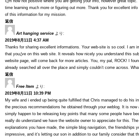
I¡¦m now not positive where you are getting your info, however great topic
time learning much more or figuring out more. Thank you for excellent info 
of this information for my mission.
返信
Art hanging service
より:
2019年8月11日 4:37 AM
Thanks for sharing excellent informations. Your web-site is so cool. I am 
that you¡¦ve on this web site. It reveals how nicely you understand this s
website page, will come back for more articles. You, my pal, ROCK! I found
already searched all over the place and simply couldn’t come across. What
返信
Free Item
より:
2019年8月11日 10:39 PM
My wife and i ended up being quite fulfilled that Chris managed to do his i
the precious recommendations he obtained through your weblog. It is now 
simply happen to be releasing key points that many some people have been
really do understand we have the website owner to appreciate for this. Th
explanations you have made, the simple blog navigation, the friendships you h
impressive, and it’s letting our son in addition to our family consider that th