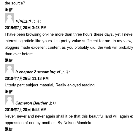
the source?
返信
비아그라
より:
2019年7月26日 3:43 PM
I have been browsing on-line more than three hours these days, yet I neve
interesting article like yours. It’s pretty value sufficient for me. In my view
bloggers made excellent content as you probably did, the web will probabl
than ever before.
返信
it chapter 2 streaming vf
より:
2019年7月26日 11:18 PM
Utterly pent subject material, Really enjoyed reading.
返信
Cameron Beuther
より:
2019年7月28日 6:52 AM
Never, never and never again shall it be that this beautiful land will again 
oppression of one by another.’ By Nelson Mandela
返信