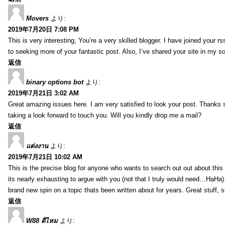
Movers
より:
2019年7月20日 7:08 PM
This is very interesting, You’re a very skilled blogger. I have joined your r
to seeking more of your fantastic post. Also, I’ve shared your site in my s
返信
binary options bot
より:
2019年7月21日 3:02 AM
Great amazing issues here. I am very satisfied to look your post. Thanks
taking a look forward to touch you. Will you kindly drop me a mail?
返信
แต่งงาน
より:
2019年7月21日 10:02 AM
This is the precise blog for anyone who wants to search out out about this 
its nearly exhausting to argue with you (not that I truly would need…HaHa).
brand new spin on a topic thats been written about for years. Great stuff, s
返信
W88 ดีไหม
より: