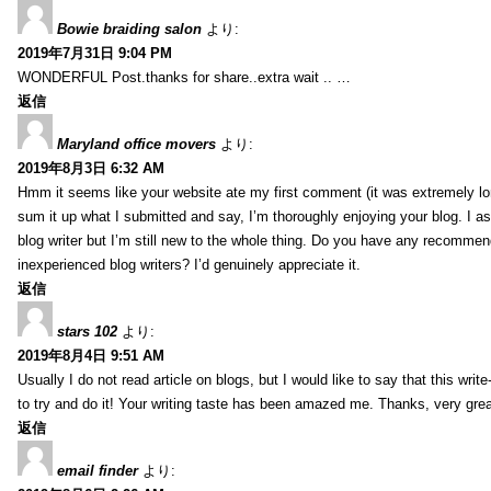
Bowie braiding salon
より:
2019年7月31日 9:04 PM
WONDERFUL Post.thanks for share..extra wait .. …
返信
Maryland office movers
より:
2019年8月3日 6:32 AM
Hmm it seems like your website ate my first comment (it was extremely long
sum it up what I submitted and say, I’m thoroughly enjoying your blog. I as
blog writer but I’m still new to the whole thing. Do you have any recommen
inexperienced blog writers? I’d genuinely appreciate it.
返信
stars 102
より:
2019年8月4日 9:51 AM
Usually I do not read article on blogs, but I would like to say that this wri
to try and do it! Your writing taste has been amazed me. Thanks, very great
返信
email finder
より: