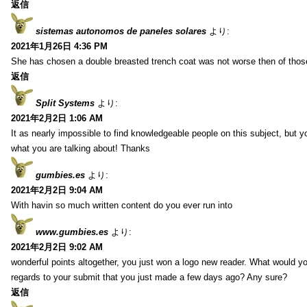
返信
sistemas autonomos de paneles solares
より:
2021年1月26日 4:36 PM
She has chosen a double breasted trench coat was not worse then of tho
返信
Split Systems
より:
2021年2月2日 1:06 AM
It as nearly impossible to find knowledgeable people on this subject, but 
what you are talking about! Thanks
gumbies.es
より:
2021年2月2日 9:04 AM
With havin so much written content do you ever run into
www.gumbies.es
より:
2021年2月2日 9:02 AM
wonderful points altogether, you just won a logo new reader. What would 
regards to your submit that you just made a few days ago? Any sure?
返信