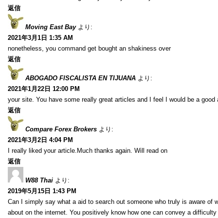
返信
Moving East Bay
より:
2021年3月1日 1:35 AM
nonetheless, you command get bought an shakiness over
返信
ABOGADO FISCALISTA EN TIJUANA
より:
2021年1月22日 12:00 PM
your site. You have some really great articles and I feel I would be a good 
返信
Compare Forex Brokers
より:
2021年3月2日 4:04 PM
I really liked your article.Much thanks again. Will read on
返信
W88 Thai
より:
2019年5月15日 1:43 PM
Can I simply say what a aid to search out someone who truly is aware of w
about on the internet. You positively know how one can convey a difficulty