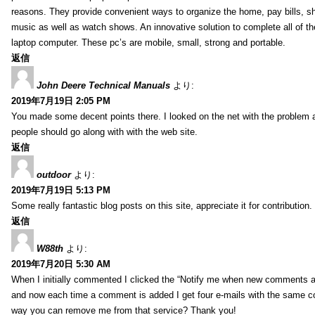
reasons. They provide convenient ways to organize the home, pay bills, s
music as well as watch shows. An innovative solution to complete all of t
laptop computer. These pc’s are mobile, small, strong and portable.
返信
John Deere Technical Manuals
より:
2019年7月19日 2:05 PM
You made some decent points there. I looked on the net with the problem 
people should go along with with the web site.
返信
outdoor
より:
2019年7月19日 5:13 PM
Some really fantastic blog posts on this site, appreciate it for contribution.
返信
W88th
より:
2019年7月20日 5:30 AM
When I initially commented I clicked the “Notify me when new comments 
and now each time a comment is added I get four e-mails with the same c
way you can remove me from that service? Thank you!