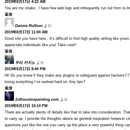
2019年8月17日 4:22 AM
You are my intake , I have few web logs and infrequently run out from to b
返信
Dannie Rolfson
より:
2019年8月17日 11:04 AM
Good site you have here.. It’s difficult to find high quality writing like your
appreciate individuals like you! Take care!!
返信
우리 카지노
より:
2019年8月17日 8:44 PM
Hi! Do you know if they make any plugins to safeguard against hackers? I
losing everything I’ve worked hard on. Any tips?
返信
1sthoustonpainting.com
より:
2019年8月17日 10:14 PM
There are actually plenty of details like that to take into consideration. Tha
to carry up. I provide the thoughts above as general inspiration however cle
questions just like the one you carry up the place a very powerful thing ca