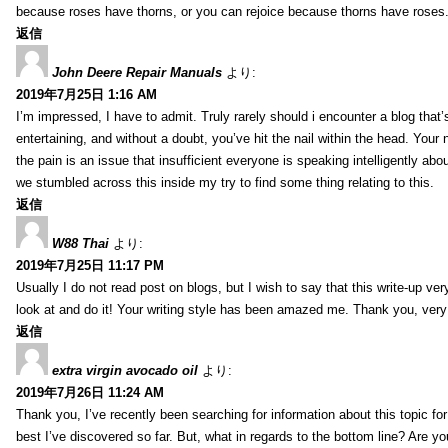
because roses have thorns, or you can rejoice because thorns have roses.
返信
John Deere Repair Manuals
より:
2019年7月25日 1:16 AM
I’m impressed, I have to admit. Truly rarely should i encounter a blog that
entertaining, and without a doubt, you’ve hit the nail within the head. Your 
the pain is an issue that insufficient everyone is speaking intelligently abo
we stumbled across this inside my try to find some thing relating to this.
返信
W88 Thai
より:
2019年7月25日 11:17 PM
Usually I do not read post on blogs, but I wish to say that this write-up ve
look at and do it! Your writing style has been amazed me. Thank you, very
返信
extra virgin avocado oil
より:
2019年7月26日 11:24 AM
Thank you, I’ve recently been searching for information about this topic fo
best I’ve discovered so far. But, what in regards to the bottom line? Are y