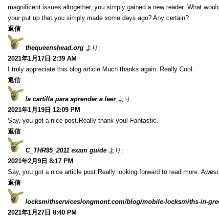
magnificent issues altogether, you simply gained a new reader. What wo
your put up that you simply made some days ago? Any certain?
返信
thequeenshead.org
より:
2021年1月17日 2:39 AM
I truly appreciate this blog article.Much thanks again. Really Cool.
返信
la cartilla para aprender a leer
より:
2021年1月19日 12:09 PM
Say, you got a nice post.Really thank you! Fantastic.
返信
C_THR95_2011 exam guide
より:
2021年2月9日 8:17 PM
Say, you got a nice article post.Really looking forward to read more. Awe
返信
locksmithserviceslongmont.com/blog/mobile-locksmiths-in-gre
2021年1月27日 8:40 PM