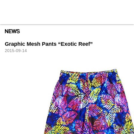
HXB
Home
Hugest
About
Academy
Contact
Store
Graphic Mesh Pants “Exotic Reef”
2015-09-14