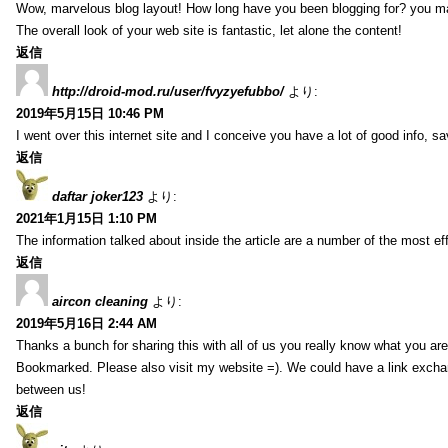
Wow, marvelous blog layout! How long have you been blogging for? you m
The overall look of your web site is fantastic, let alone the content!
返信
http://droid-mod.ru/user/fvyzyefubbo/
より:
2019年5月15日 10:46 PM
I went over this internet site and I conceive you have a lot of good info, sav
返信
daftar joker123
より:
2021年1月15日 1:10 PM
The information talked about inside the article are a number of the most ef
返信
aircon cleaning
より:
2019年5月16日 2:44 AM
Thanks a bunch for sharing this with all of us you really know what you are
Bookmarked. Please also visit my website =). We could have a link exch
between us!
返信