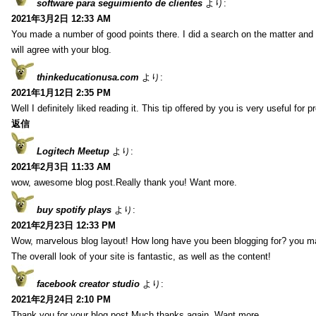
software para seguimiento de clientes
より:
2021年3月2日 12:33 AM
You made a number of good points there. I did a search on the matter and 
will agree with your blog.
thinkeducationusa.com
より:
2021年1月12日 2:35 PM
Well I definitely liked reading it. This tip offered by you is very useful for p
返信
Logitech Meetup
より:
2021年2月3日 11:33 AM
wow, awesome blog post.Really thank you! Want more.
buy spotify plays
より:
2021年2月23日 12:33 PM
Wow, marvelous blog layout! How long have you been blogging for? you m
The overall look of your site is fantastic, as well as the content!
facebook creator studio
より:
2021年2月24日 2:10 PM
Thank you for your blog post.Much thanks again. Want more.