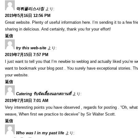
먹튀폴리스사칭
より:
2019年5月16日 12:56 PM
Great website. Plenty of useful information here. I’m sending it to a few fri
sharing in delicious. And certainly, thank you for your effort!
返信
try this web-site
より:
2019年7月15日 7:57 PM
I just want to tell you that I’m newbie to weblog and actually liked you’re we
want to bookmark your blog post . You surely have exceptional stories. Tha
your website.
返信
Catering รับจัดเลี้ยงนอกสถานที่
より:
2019年7月18日 7:01 AM
Very interesting points you have observed , regards for posting . “Oh, wha
weave, When first we practice to deceive” by Sir Walter Scott.
返信
Who was I in my past life
より: