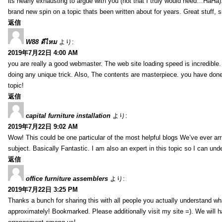
its nearly exhausting to argue with you (not that I truly would need…HaHa).
brand new spin on a topic thats been written about for years. Great stuff, s
返信
W88 ดีไหม
より:
2019年7月22日 4:00 AM
you are really a good webmaster. The web site loading speed is incredible.
doing any unique trick. Also, The contents are masterpiece. you have done 
topic!
返信
capital furniture installation
より:
2019年7月22日 9:02 AM
Wow! This could be one particular of the most helpful blogs We’ve ever arr
subject. Basically Fantastic. I am also an expert in this topic so I can unde
返信
office furniture assemblers
より:
2019年7月22日 3:25 PM
Thanks a bunch for sharing this with all people you actually understand w
approximately! Bookmarked. Please additionally visit my site =). We will h