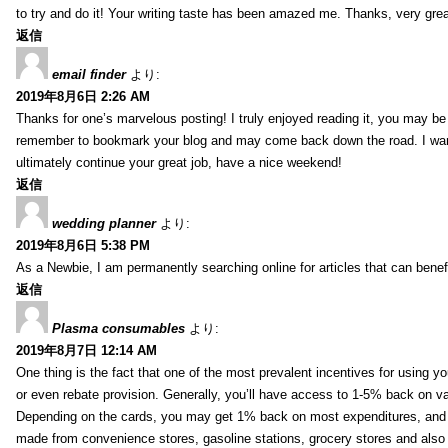
to try and do it! Your writing taste has been amazed me. Thanks, very great
返信
email finder
より:
2019年8月6日 2:26 AM
Thanks for one’s marvelous posting! I truly enjoyed reading it, you may be a
remember to bookmark your blog and may come back down the road. I wan
ultimately continue your great job, have a nice weekend!
返信
wedding planner
より:
2019年8月6日 5:38 PM
As a Newbie, I am permanently searching online for articles that can bene
返信
Plasma consumables
より:
2019年8月7日 12:14 AM
One thing is the fact that one of the most prevalent incentives for using y
or even rebate provision. Generally, you’ll have access to 1-5% back on v
Depending on the cards, you may get 1% back on most expenditures, and 
made from convenience stores, gasoline stations, grocery stores and als