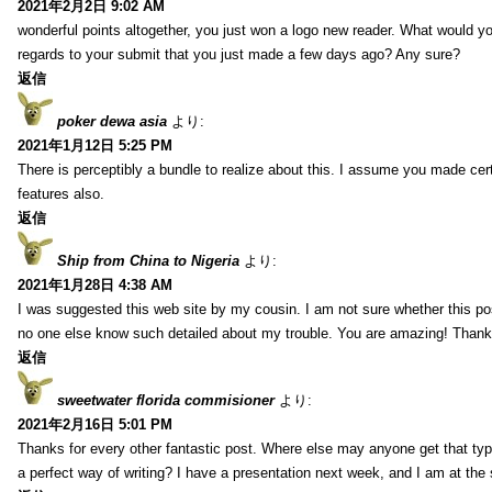
2021年2月2日 9:02 AM
wonderful points altogether, you just won a logo new reader. What would 
regards to your submit that you just made a few days ago? Any sure?
返信
poker dewa asia
より:
2021年1月12日 5:25 PM
There is perceptibly a bundle to realize about this. I assume you made cer
features also.
返信
Ship from China to Nigeria
より:
2021年1月28日 4:38 AM
I was suggested this web site by my cousin. I am not sure whether this pos
no one else know such detailed about my trouble. You are amazing! Thank
返信
sweetwater florida commisioner
より:
2021年2月16日 5:01 PM
Thanks for every other fantastic post. Where else may anyone get that typ
a perfect way of writing? I have a presentation next week, and I am at the 