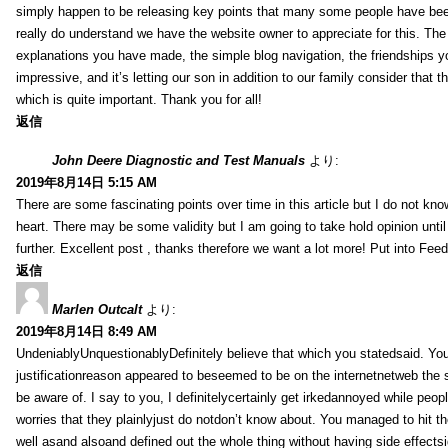
simply happen to be releasing key points that many some people have been
really do understand we have the website owner to appreciate for this. Th
explanations you have made, the simple blog navigation, the friendships you h
impressive, and it’s letting our son in addition to our family consider that th
which is quite important. Thank you for all!
返信
John Deere Diagnostic and Test Manuals
より:
2019年8月14日 5:15 AM
There are some fascinating points over time in this article but I do not know
heart. There may be some validity but I am going to take hold opinion until I
further. Excellent post , thanks therefore we want a lot more! Put into Feed
返信
Marlen Outcalt
より:
2019年8月14日 8:49 AM
UndeniablyUnquestionablyDefinitely believe that which you statedsaid. You
justificationreason appeared to beseemed to be on the internetnetweb the s
be aware of. I say to you, I definitelycertainly get irkedannoyed while peop
worries that they plainlyjust do notdon’t know about. You managed to hit th
well asand alsoand defined out the whole thing without having side effectsi