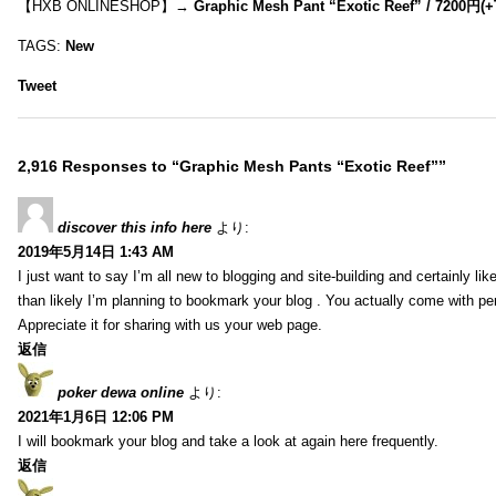
【HXB ONLINESHOP】→
Graphic Mesh Pant “Exotic Reef” / 7200円(
TAGS:
New
Tweet
2,916 Responses to “Graphic Mesh Pants “Exotic Reef””
discover this info here
より:
2019年5月14日 1:43 AM
I just want to say I’m all new to blogging and site-building and certainly li
than likely I’m planning to bookmark your blog . You actually come with per
Appreciate it for sharing with us your web page.
返信
poker dewa online
より:
2021年1月6日 12:06 PM
I will bookmark your blog and take a look at again here frequently.
返信