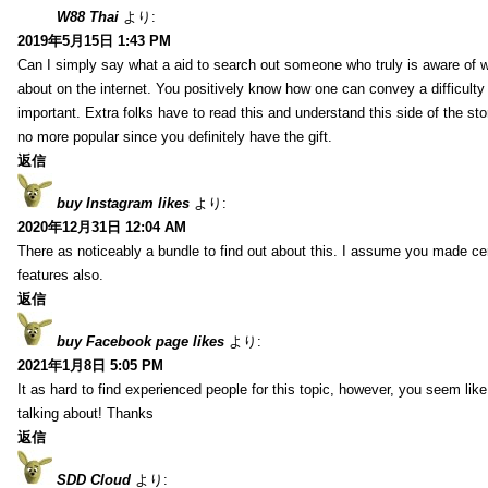
W88 Thai
より:
2019年5月15日 1:43 PM
Can I simply say what a aid to search out someone who truly is aware of w
about on the internet. You positively know how one can convey a difficulty
important. Extra folks have to read this and understand this side of the sto
no more popular since you definitely have the gift.
返信
buy Instagram likes
より:
2020年12月31日 12:04 AM
There as noticeably a bundle to find out about this. I assume you made cert
features also.
返信
buy Facebook page likes
より:
2021年1月8日 5:05 PM
It as hard to find experienced people for this topic, however, you seem li
talking about! Thanks
返信
SDD Cloud
より: