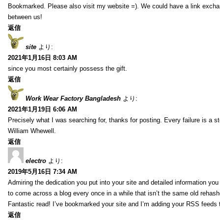
Bookmarked. Please also visit my website =). We could have a link exch
between us!
返信
site
より:
2021年1月16日 8:03 AM
since you most certainly possess the gift.
返信
Work Wear Factory Bangladesh
より:
2021年1月19日 6:06 AM
Precisely what I was searching for, thanks for posting. Every failure is a 
William Whewell.
返信
electro
より:
2019年5月16日 7:34 AM
Admiring the dedication you put into your site and detailed information yo
to come across a blog every once in a while that isn’t the same old rehash
Fantastic read! I’ve bookmarked your site and I’m adding your RSS feeds
返信