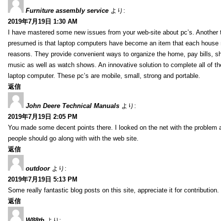
Furniture assembly service
より:
2019年7月19日 1:30 AM
I have mastered some new issues from your web-site about pc’s. Another t
presumed is that laptop computers have become an item that each house
reasons. They provide convenient ways to organize the home, pay bills, s
music as well as watch shows. An innovative solution to complete all of t
laptop computer. These pc’s are mobile, small, strong and portable.
返信
John Deere Technical Manuals
より:
2019年7月19日 2:05 PM
You made some decent points there. I looked on the net with the problem 
people should go along with with the web site.
返信
outdoor
より:
2019年7月19日 5:13 PM
Some really fantastic blog posts on this site, appreciate it for contribution.
返信
W88th
より: