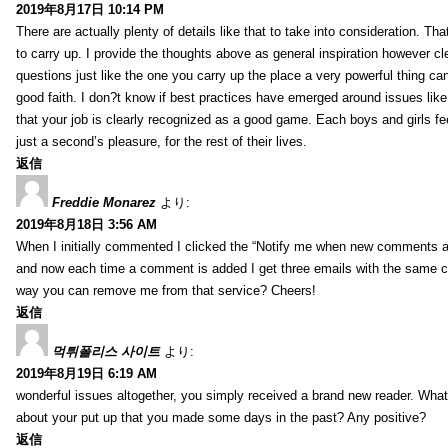
2019年8月17日 10:14 PM
There are actually plenty of details like that to take into consideration. Tha
to carry up. I provide the thoughts above as general inspiration however cle
questions just like the one you carry up the place a very powerful thing ca
good faith. I don?t know if best practices have emerged around issues like 
that your job is clearly recognized as a good game. Each boys and girls fe
just a second’s pleasure, for the rest of their lives.
返信
Freddie Monarez
より:
2019年8月18日 3:56 AM
When I initially commented I clicked the “Notify me when new comments 
and now each time a comment is added I get three emails with the same 
way you can remove me from that service? Cheers!
返信
먹튀폴리스 사이트
より:
2019年8月19日 6:19 AM
wonderful issues altogether, you simply received a brand new reader. Wha
about your put up that you made some days in the past? Any positive?
返信