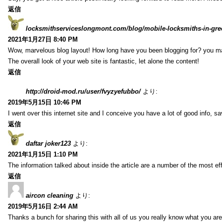
返信
locksmithserviceslongmont.com/blog/mobile-locksmiths-in-gre
2021年1月27日 8:40 PM
Wow, marvelous blog layout! How long have you been blogging for? you m
The overall look of your web site is fantastic, let alone the content!
返信
http://droid-mod.ru/user/fvyzyefubbo/
より:
2019年5月15日 10:46 PM
I went over this internet site and I conceive you have a lot of good info, sav
返信
daftar joker123
より:
2021年1月15日 1:10 PM
The information talked about inside the article are a number of the most ef
返信
aircon cleaning
より:
2019年5月16日 2:44 AM
Thanks a bunch for sharing this with all of us you really know what you are