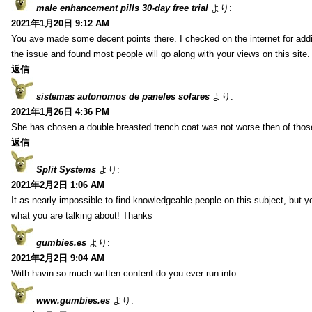
male enhancement pills 30-day free trial
より:
2021年1月20日 9:12 AM
You ave made some decent points there. I checked on the internet for addi
the issue and found most people will go along with your views on this site.
返信
sistemas autonomos de paneles solares
より:
2021年1月26日 4:36 PM
She has chosen a double breasted trench coat was not worse then of tho
返信
Split Systems
より:
2021年2月2日 1:06 AM
It as nearly impossible to find knowledgeable people on this subject, but 
what you are talking about! Thanks
gumbies.es
より:
2021年2月2日 9:04 AM
With havin so much written content do you ever run into
www.gumbies.es
より: