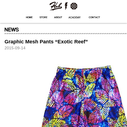
HXB
Home
Hugest
About
Academy
Contact
Store
Graphic Mesh Pants “Exotic Reef”
2015-09-14