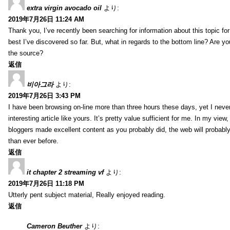
extra virgin avocado oil
より:
2019年7月26日 11:24 AM
Thank you, I’ve recently been searching for information about this topic fo
best I’ve discovered so far. But, what in regards to the bottom line? Are y
the source?
返信
비아그라
より:
2019年7月26日 3:43 PM
I have been browsing on-line more than three hours these days, yet I neve
interesting article like yours. It’s pretty value sufficient for me. In my view
bloggers made excellent content as you probably did, the web will probabl
than ever before.
返信
it chapter 2 streaming vf
より:
2019年7月26日 11:18 PM
Utterly pent subject material, Really enjoyed reading.
返信
Cameron Beuther
より: