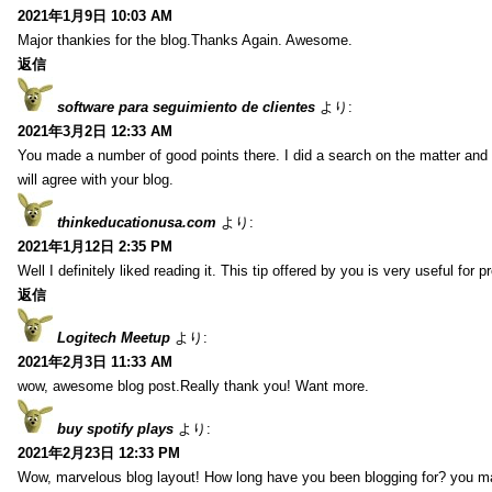
2021年1月9日 10:03 AM
Major thankies for the blog.Thanks Again. Awesome.
返信
software para seguimiento de clientes
より:
2021年3月2日 12:33 AM
You made a number of good points there. I did a search on the matter and 
will agree with your blog.
thinkeducationusa.com
より:
2021年1月12日 2:35 PM
Well I definitely liked reading it. This tip offered by you is very useful for p
返信
Logitech Meetup
より:
2021年2月3日 11:33 AM
wow, awesome blog post.Really thank you! Want more.
buy spotify plays
より:
2021年2月23日 12:33 PM
Wow, marvelous blog layout! How long have you been blogging for? you m