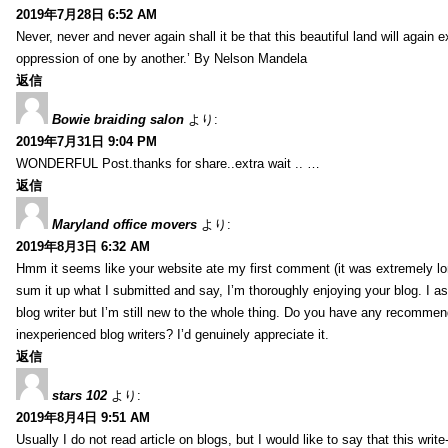
2019年7月28日 6:52 AM
Never, never and never again shall it be that this beautiful land will again 
oppression of one by another.’ By Nelson Mandela
返信
Bowie braiding salon
より:
2019年7月31日 9:04 PM
WONDERFUL Post.thanks for share..extra wait .. …
返信
Maryland office movers
より:
2019年8月3日 6:32 AM
Hmm it seems like your website ate my first comment (it was extremely long
sum it up what I submitted and say, I’m thoroughly enjoying your blog. I as
blog writer but I’m still new to the whole thing. Do you have any recommen
inexperienced blog writers? I’d genuinely appreciate it.
返信
stars 102
より:
2019年8月4日 9:51 AM
Usually I do not read article on blogs, but I would like to say that this wri