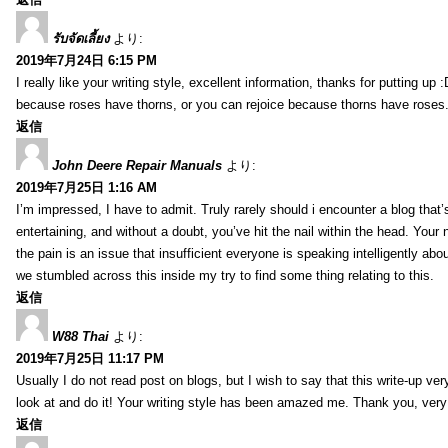
รับจัดเลี้ยง
より:
2019年7月24日 6:15 PM
I really like your writing style, excellent information, thanks for putting up
because roses have thorns, or you can rejoice because thorns have roses.
返信
John Deere Repair Manuals
より:
2019年7月25日 1:16 AM
I’m impressed, I have to admit. Truly rarely should i encounter a blog that
entertaining, and without a doubt, you’ve hit the nail within the head. Your 
the pain is an issue that insufficient everyone is speaking intelligently abo
we stumbled across this inside my try to find some thing relating to this.
返信
W88 Thai
より:
2019年7月25日 11:17 PM
Usually I do not read post on blogs, but I wish to say that this write-up ve
look at and do it! Your writing style has been amazed me. Thank you, very
返信