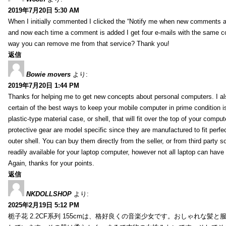
2019年7月20日 5:30 AM
When I initially commented I clicked the “Notify me when new comments 
and now each time a comment is added I get four e-mails with the same c
way you can remove me from that service? Thank you!
返信
Bowie movers
より:
2019年7月20日 1:44 PM
Thanks for helping me to get new concepts about personal computers. I als
certain of the best ways to keep your mobile computer in prime condition i
plastic-type material case, or shell, that will fit over the top of your compu
protective gear are model specific since they are manufactured to fit perfe
outer shell. You can buy them directly from the seller, or from third party s
readily available for your laptop computer, however not all laptop can have
Again, thanks for your points.
返信
NKDOLLSHOP
より:
2025年2月19日 5:12 PM
栀子花 2.2CF系列 155cmは、格好良くの音楽少女です。おしゃれな髪