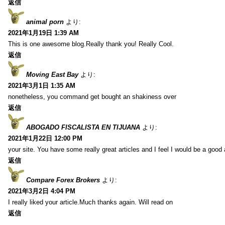
返信
animal porn
より:
2021年1月19日 1:39 AM
This is one awesome blog.Really thank you! Really Cool.
返信
Moving East Bay
より:
2021年3月1日 1:35 AM
nonetheless, you command get bought an shakiness over
返信
ABOGADO FISCALISTA EN TIJUANA
より:
2021年1月22日 12:00 PM
your site. You have some really great articles and I feel I would be a good 
返信
Compare Forex Brokers
より:
2021年3月2日 4:04 PM
I really liked your article.Much thanks again. Will read on
返信