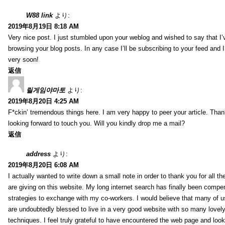
W88 link
より:
2019年8月19日 8:18 AM
Very nice post. I just stumbled upon your weblog and wished to say that I’
browsing your blog posts. In any case I’ll be subscribing to your feed and 
very soon!
返信
릴게임야마토
より:
2019年8月20日 4:25 AM
F*ckin’ tremendous things here. I am very happy to peer your article. Than
looking forward to touch you. Will you kindly drop me a mail?
返信
address
より:
2019年8月20日 6:08 AM
I actually wanted to write down a small note in order to thank you for all 
are giving on this website. My long internet search has finally been compe
strategies to exchange with my co-workers. I would believe that many of us 
are undoubtedly blessed to live in a very good website with so many lovely 
techniques. I feel truly grateful to have encountered the web page and loo