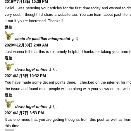
2019年7月18日 10:39 PM
Hello! I was perusing your articles for the first time today and wanted to dro
very cool. I thought I’d share a website too. You can learn about past life 
it out if you’re interested. Thanks!!
返信
costo de pastillas misoprostol
より:
2020年12月30日 2:40 AM
Just wanna tell that this is extremely helpful, Thanks for taking your time to
返信
dewa togel online
より:
2021年1月5日 10:32 PM
You have made some decent points there. I checked on the internet for mo
the issue and found most people will go along with your views on this web 
返信
dewa togel online
より:
2021年1月7日 3:53 PM
It as enormous that you are getting thoughts from this post as well as fr
this time.