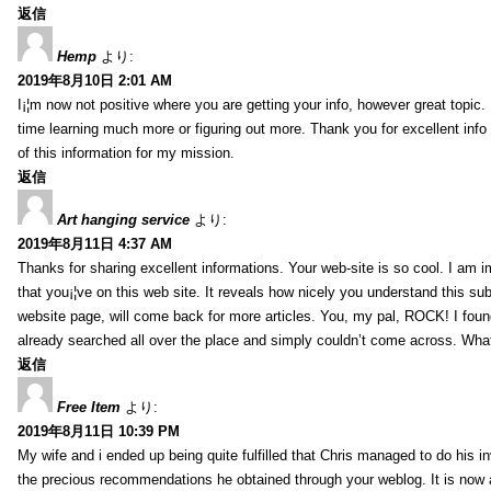
返信
Hemp
より:
2019年8月10日 2:01 AM
I¡¦m now not positive where you are getting your info, however great topic
time learning much more or figuring out more. Thank you for excellent info 
of this information for my mission.
返信
Art hanging service
より:
2019年8月11日 4:37 AM
Thanks for sharing excellent informations. Your web-site is so cool. I am 
that you¡¦ve on this web site. It reveals how nicely you understand this s
website page, will come back for more articles. You, my pal, ROCK! I found
already searched all over the place and simply couldn’t come across. What
返信
Free Item
より:
2019年8月11日 10:39 PM
My wife and i ended up being quite fulfilled that Chris managed to do his i
the precious recommendations he obtained through your weblog. It is now 