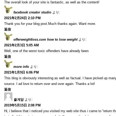
The overall look of your site is fantastic, as well as the content!
facebook creator studio
より:
2021年2月24日 2:10 PM
Thank you for your blog post.Much thanks again. Want more.
返信
offerweightloss.com how to lose weight
より:
2021年2月3日 5:05 AM
Well, one of the worst toxic offenders have already been
返信
more info
より:
2021年1月9日 6:06 PM
This blog is obviously interesting as well as factual. I have picked up many 
source. I ad love to return over and over again. Thanks a lot!
返信
릴게임
より:
2019年5月15日 2:08 PM
Hi, i believe that i noticed you visited my web site thus i came to “return t