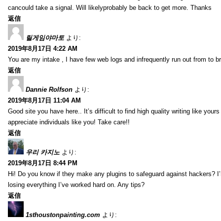
cancould take a signal. Will likelyprobably be back to get more. Thanks
返信
릴게임야마토
より:
2019年8月17日 4:22 AM
You are my intake , I have few web logs and infrequently run out from to b
返信
Dannie Rolfson
より:
2019年8月17日 11:04 AM
Good site you have here.. It’s difficult to find high quality writing like your
appreciate individuals like you! Take care!!
返信
우리 카지노
より:
2019年8月17日 8:44 PM
Hi! Do you know if they make any plugins to safeguard against hackers? I
losing everything I’ve worked hard on. Any tips?
返信
1sthoustonpainting.com
より: