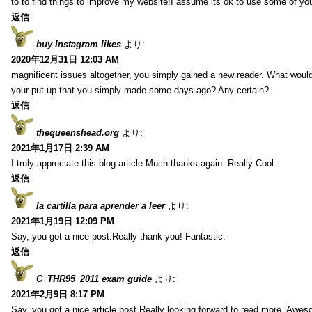
to to find things to improve my website!I assume its ok to use some of yo
返信
buy Instagram likes
より:
2020年12月31日 12:03 AM
magnificent issues altogether, you simply gained a new reader. What wo
your put up that you simply made some days ago? Any certain?
返信
thequeenshead.org
より:
2021年1月17日 2:39 AM
I truly appreciate this blog article.Much thanks again. Really Cool.
返信
la cartilla para aprender a leer
より:
2021年1月19日 12:09 PM
Say, you got a nice post.Really thank you! Fantastic.
返信
C_THR95_2011 exam guide
より:
2021年2月9日 8:17 PM
Say, you got a nice article post.Really looking forward to read more. Awe