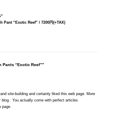
S
“
h Pant “Exotic Reef” / 7200円(+TAX)
 Pants “Exotic Reef””
 and site-building and certainly liked this web page. More
 blog . You actually come with perfect articles.
b page.