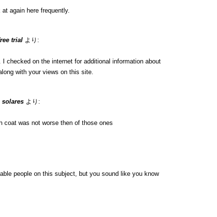
 at again here frequently.
ee trial
より:
 checked on the internet for additional information about
long with your views on this site.
 solares
より:
h coat was not worse then of those ones
eable people on this subject, but you sound like you know