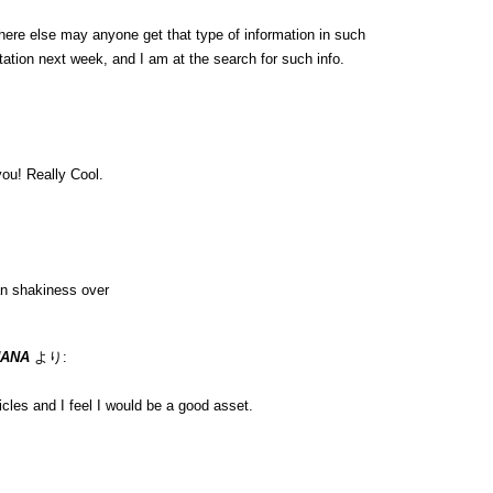
here else may anyone get that type of information in such
tation next week, and I am at the search for such info.
ou! Really Cool.
n shakiness over
UANA
より:
icles and I feel I would be a good asset.