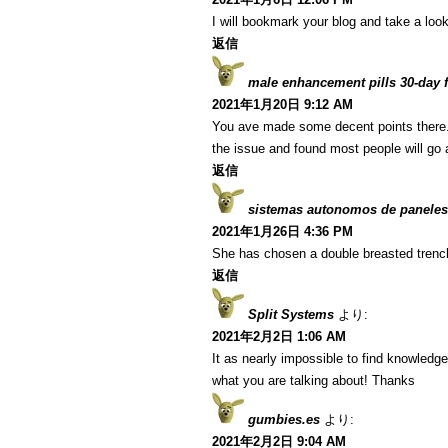
I will bookmark your blog and take a look
返信
male enhancement pills 30-day fr
2021年1月20日 9:12 AM
You ave made some decent points there. I
the issue and found most people will go a
返信
sistemas autonomos de paneles
2021年1月26日 4:36 PM
She has chosen a double breasted trenc
返信
Split Systems
より:
2021年2月2日 1:06 AM
It as nearly impossible to find knowledg
what you are talking about! Thanks
gumbies.es
より:
2021年2月2日 9:04 AM