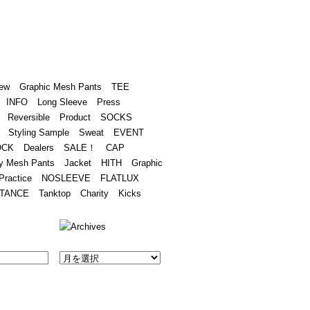
Academy
Contact
ew
Graphic Mesh Pants
TEE
INFO
Long Sleeve
Press
Reversible
Product
SOCKS
Styling Sample
Sweat
EVENT
OCK
Dealers
SALE！
CAP
y Mesh Pants
Jacket
HITH
Graphic
Practice
NOSLEEVE
FLATLUX
TANCE
Tanktop
Charity
Kicks