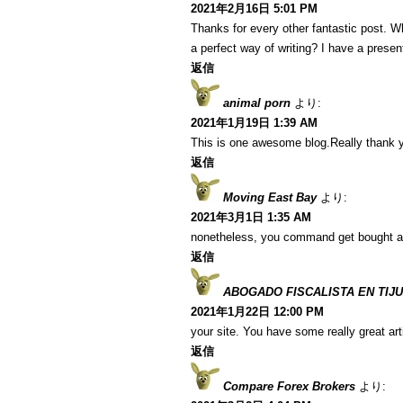
2021年2月16日 5:01 PM
Thanks for every other fantastic post. W
a perfect way of writing? I have a presen
返信
animal porn
より:
2021年1月19日 1:39 AM
This is one awesome blog.Really thank y
返信
Moving East Bay
より:
2021年3月1日 1:35 AM
nonetheless, you command get bought a
返信
ABOGADO FISCALISTA EN TIJ
2021年1月22日 12:00 PM
your site. You have some really great art
返信
Compare Forex Brokers
より: