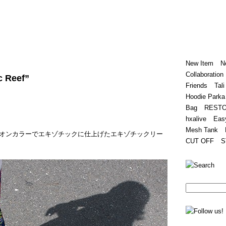
Home
Hugest
About
Store
New Item
N
Collaboration
c Reef”
Friends
Tali
Hoodie Parka
Bag
REST
hxalive
Eas
Mesh Tank
オンカラーでエキゾチックに仕上げたエキゾチックリー
CUT OFF
S