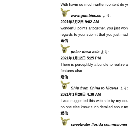
With havin so much written content do yo
www.gumbies.es
より:
2021年2月2日 9:02 AM
wonderful points altogether, you just w
regards to your submit that you just ma
返信
poker dewa asia
より:
2021年1月12日 5:25 PM
There is perceptibly a bundle to realize
features also.
返信
Ship from China to Nigeria
より:
2021年1月28日 4:38 AM
I was suggested this web site by my cous
no one else know such detailed about m
返信
sweetwater florida commisioner