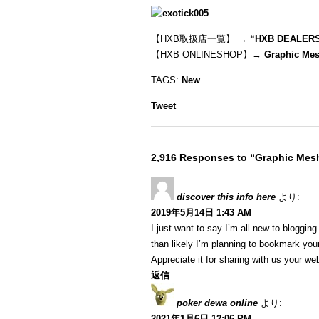
【HXB取扱店一覧】 →
“
HXB DEALER
【HXB ONLINESHOP】→
Graphic Mes
TAGS:
New
Tweet
2,916 Responses to “Graphic Mesh
discover this info here
より:
2019年5月14日 1:43 AM
I just want to say I’m all new to blogging
than likely I’m planning to bookmark your
Appreciate it for sharing with us your we
返信
poker dewa online
より:
2021年1月6日 12:06 PM