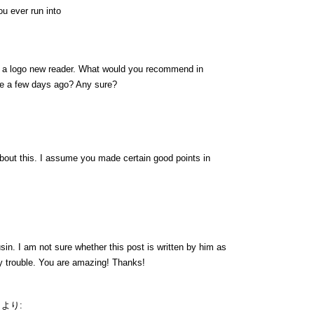
u ever run into
on a logo new reader. What would you recommend in
de a few days ago? Any sure?
 about this. I assume you made certain good points in
in. I am not sure whether this post is written by him as
y trouble. You are amazing! Thanks!
より: