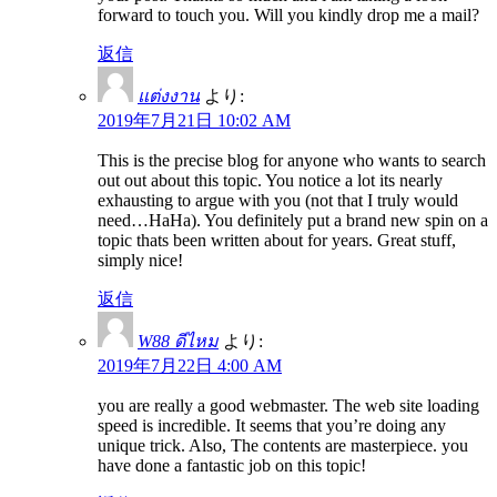
forward to touch you. Will you kindly drop me a mail?
返信
แต่งงาน
より:
2019年7月21日 10:02 AM
This is the precise blog for anyone who wants to search
out out about this topic. You notice a lot its nearly
exhausting to argue with you (not that I truly would
need…HaHa). You definitely put a brand new spin on a
topic thats been written about for years. Great stuff,
simply nice!
返信
W88 ดีไหม
より:
2019年7月22日 4:00 AM
you are really a good webmaster. The web site loading
speed is incredible. It seems that you’re doing any
unique trick. Also, The contents are masterpiece. you
have done a fantastic job on this topic!