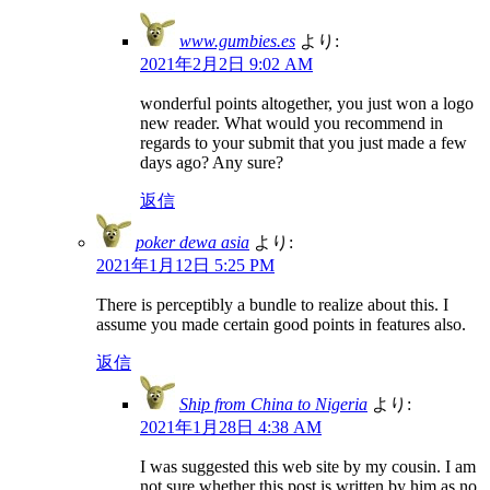
www.gumbies.es
より:
2021年2月2日 9:02 AM
wonderful points altogether, you just won a logo
new reader. What would you recommend in
regards to your submit that you just made a few
days ago? Any sure?
返信
poker dewa asia
より:
2021年1月12日 5:25 PM
There is perceptibly a bundle to realize about this. I
assume you made certain good points in features also.
返信
Ship from China to Nigeria
より:
2021年1月28日 4:38 AM
I was suggested this web site by my cousin. I am
not sure whether this post is written by him as no