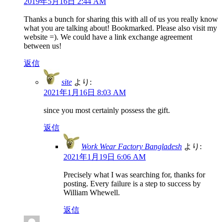
2019年5月16日 2:44 AM
Thanks a bunch for sharing this with all of us you really know
what you are talking about! Bookmarked. Please also visit my
website =). We could have a link exchange agreement
between us!
返信
site
より:
2021年1月16日 8:03 AM
since you most certainly possess the gift.
返信
Work Wear Factory Bangladesh
より:
2021年1月19日 6:06 AM
Precisely what I was searching for, thanks for
posting. Every failure is a step to success by
William Whewell.
返信