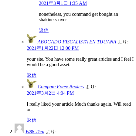
2021年3月1日 1:35 AM
nonetheless, you command get bought an
shakiness over
返信
ABOGADO FISCALISTA EN TIJUANA
より:
2021年1月22日 12:00 PM
your site. You have some really great articles and I feel I
would be a good asset.
返信
Compare Forex Brokers
より:
2021年3月2日 4:04 PM
I really liked your article.Much thanks again. Will read
on
返信
W88 Thai
より: