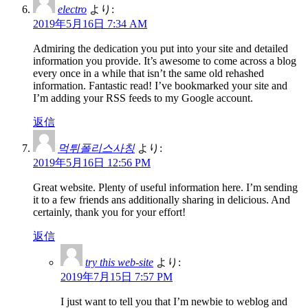
electro
より:
2019年5月16日 7:34 AM
Admiring the dedication you put into your site and detailed
information you provide. It’s awesome to come across a blog
every once in a while that isn’t the same old rehashed
information. Fantastic read! I’ve bookmarked your site and
I’m adding your RSS feeds to my Google account.
返信
먹튀폴리스사칭
より:
2019年5月16日 12:56 PM
Great website. Plenty of useful information here. I’m sending
it to a few friends ans additionally sharing in delicious. And
certainly, thank you for your effort!
返信
try this web-site
より:
2019年7月15日 7:57 PM
I just want to tell you that I’m newbie to weblog and