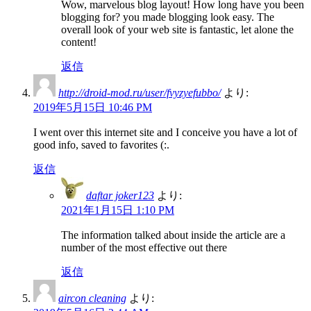
Wow, marvelous blog layout! How long have you been
blogging for? you made blogging look easy. The
overall look of your web site is fantastic, let alone the
content!
返信
http://droid-mod.ru/user/fvyzyefubbo/
より:
2019年5月15日 10:46 PM
I went over this internet site and I conceive you have a lot of
good info, saved to favorites (:.
返信
daftar joker123
より:
2021年1月15日 1:10 PM
The information talked about inside the article are a
number of the most effective out there
返信
aircon cleaning
より: