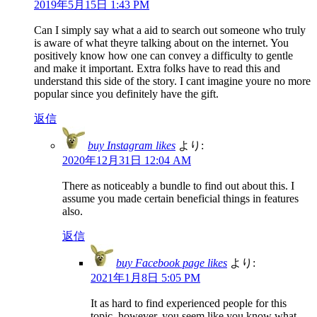
2019年5月15日 1:43 PM
Can I simply say what a aid to search out someone who truly
is aware of what theyre talking about on the internet. You
positively know how one can convey a difficulty to gentle
and make it important. Extra folks have to read this and
understand this side of the story. I cant imagine youre no more
popular since you definitely have the gift.
返信
buy Instagram likes
より:
2020年12月31日 12:04 AM
There as noticeably a bundle to find out about this. I
assume you made certain beneficial things in features
also.
返信
buy Facebook page likes
より:
2021年1月8日 5:05 PM
It as hard to find experienced people for this
topic, however, you seem like you know what