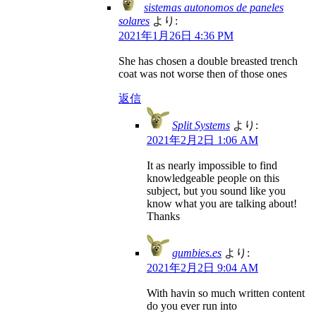
sistemas autonomos de paneles
solares
より:
2021年1月26日 4:36 PM
She has chosen a double breasted trench
coat was not worse then of those ones
返信
Split Systems
より:
2021年2月2日 1:06 AM
It as nearly impossible to find
knowledgeable people on this
subject, but you sound like you
know what you are talking about!
Thanks
gumbies.es
より:
2021年2月2日 9:04 AM
With havin so much written content
do you ever run into