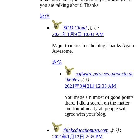
you are talking about! Thanks
返信
SDD Cloud
より:
2021年1月9日 10:03 AM
Major thankies for the blog.Thanks Again.
Awesome.
返信
software para seguimiento de
clientes
より:
2021年3月2日 12:33 AM
You made a number of good points
there. I did a search on the matter
and found nearly all people will
agree with your blog.
thinkeducationusa.com
より:
2021年1月12日 2:35 PM