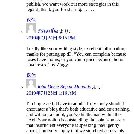
publish, we want work out more strategies in this
regard, thank you for sharing. . . . . .
返信
รับจัดเลี้ยง
より:
2019年7月24日 6:15 PM
I really like your writing style, excellent information,
thanks for putting up :D. “You can complain because
roses have thorns, or you can rejoice because thorns
have roses.” by Ziggy.
返信
John Deere Repair Manuals
より:
2019年7月25日 1:16 AM
I’m impressed, I have to admit. Truly rarely should i
encounter a blog that’s both educative and entertaining,
and without a doubt, you’ve hit the nail within the
head. Your notion is outstanding; the pain is an issue
that insufficient everyone is speaking intelligently
about. I am very happy that we stumbled across this