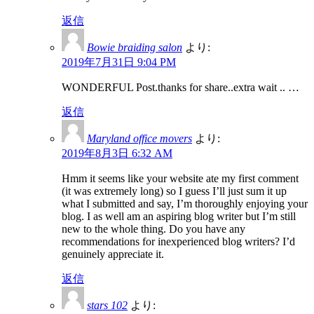
返信
Bowie braiding salon
より:
2019年7月31日 9:04 PM
WONDERFUL Post.thanks for share..extra wait .. …
返信
Maryland office movers
より:
2019年8月3日 6:32 AM
Hmm it seems like your website ate my first comment
(it was extremely long) so I guess I’ll just sum it up
what I submitted and say, I’m thoroughly enjoying your
blog. I as well am an aspiring blog writer but I’m still
new to the whole thing. Do you have any
recommendations for inexperienced blog writers? I’d
genuinely appreciate it.
返信
stars 102
より: