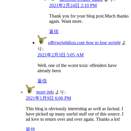
2021年2月24日 2:10 PM
Thank you for your blog post.Much thanks
again. Want more.
返信
offerweightloss.com how to lose weight
よ
り:
2021年2月3日 5:05 AM
Well, one of the worst toxic offenders have
already been
返信
more info
より:
2021年1月9日 6:06 PM
This blog is obviously interesting as well as factual. I
have picked up many useful stuff out of this source. I
ad love to return over and over again. Thanks a lot!
返信