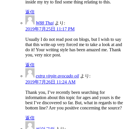
inside my try to find some thing relating to this.
返信
W88 Thai
より:
2019年7月25日 11:17 PM
Usually I do not read post on blogs, but I wish to say
that this write-up very forced me to take a look at and
do it! Your writing style has been amazed me. Thank
you, very nice post.
返信
extra virgin avocado oil
より:
2019年7月26日 11:24 AM
Thank you, I’ve recently been searching for
information about this topic for ages and yours is the
best I’ve discovered so far. But, what in regards to the
bottom line? Are you positive concerning the source?
返信
비아그라
より: