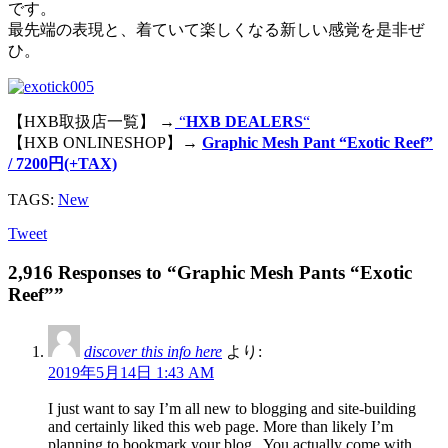
です。
最先端の表現と、着ていて楽しくなる新しい感覚を是非ぜ
ひ。
【HXB取扱店一覧】 →
“
HXB DEALERS
“
【HXB ONLINESHOP】→
Graphic Mesh Pant “Exotic Reef”
/ 7200円(+TAX)
TAGS:
New
Tweet
2,916 Responses to “Graphic Mesh Pants “Exotic
Reef””
discover this info here
より:
2019年5月14日 1:43 AM
I just want to say I’m all new to blogging and site-building
and certainly liked this web page. More than likely I’m
planning to bookmark your blog . You actually come with