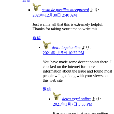
返信
costo de pastillas misoprostol
より:
2020年12月30日 2:40 AM
Just wanna tell that this is extremely helpful,
Thanks for taking your time to write this.
返信
dewa togel online
より:
2021年1月5日 10:32 PM
You have made some decent points there. I
checked on the internet for more
information about the issue and found most
people will go along with your views on
this web site.
返信
dewa togel online
より:
2021年1月7日 3:53 PM
It as enormous that you are getting