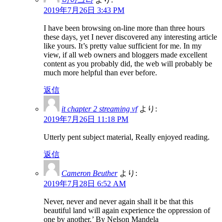
2019年7月26日 3:43 PM
I have been browsing on-line more than three hours
these days, yet I never discovered any interesting article
like yours. It’s pretty value sufficient for me. In my
view, if all web owners and bloggers made excellent
content as you probably did, the web will probably be
much more helpful than ever before.
返信
it chapter 2 streaming vf
より:
2019年7月26日 11:18 PM
Utterly pent subject material, Really enjoyed reading.
返信
Cameron Beuther
より:
2019年7月28日 6:52 AM
Never, never and never again shall it be that this
beautiful land will again experience the oppression of
one by another.’ By Nelson Mandela