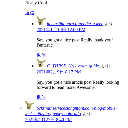
Really Cool.
返信
la cartilla para aprender a leer
より:
2021年1月19日 12:09 PM
Say, you got a nice post.Really thank you!
Fantastic.
返信
C_THR95_2011 exam guide
より:
2021年2月9日 8:17 PM
Say, you got a nice article post.Really looking
forward to read more. Awesome.
返信
locksmithserviceslongmont.com/blog/mobile-
locksmiths-in-greeley-colorado
より:
2021年1月27日 8:40 PM