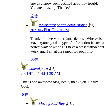
one else know such detailed about my trouble.
You are amazing! Thanks!
返信
sweetwater florida commisioner
より:
2021年2月16日 5:01 PM
Thanks for every other fantastic post. Where else
may anyone get that type of information in such a
perfect way of writing? I have a presentation next
week, and I am at the search for such info.
返信
animal porn
より:
2021年1月19日 1:39 AM
This is one awesome blog.Really thank you! Really
Cool.
返信
Moving East Bay
より: