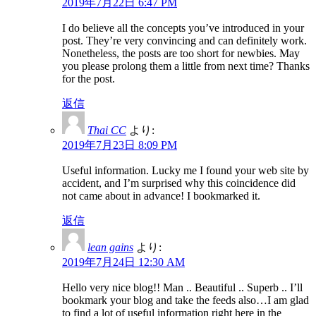
2019年7月22日 6:47 PM
I do believe all the concepts you’ve introduced in your
post. They’re very convincing and can definitely work.
Nonetheless, the posts are too short for newbies. May
you please prolong them a little from next time? Thanks
for the post.
返信
Thai CC
より:
2019年7月23日 8:09 PM
Useful information. Lucky me I found your web site by
accident, and I’m surprised why this coincidence did
not came about in advance! I bookmarked it.
返信
lean gains
より:
2019年7月24日 12:30 AM
Hello very nice blog!! Man .. Beautiful .. Superb .. I’ll
bookmark your blog and take the feeds also…I am glad
to find a lot of useful information right here in the