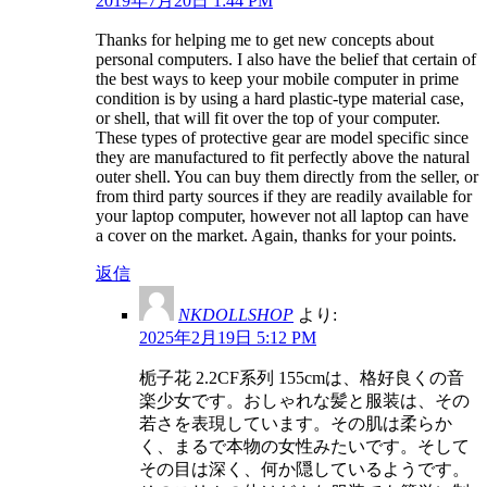
2019年7月20日 1:44 PM
Thanks for helping me to get new concepts about
personal computers. I also have the belief that certain of
the best ways to keep your mobile computer in prime
condition is by using a hard plastic-type material case,
or shell, that will fit over the top of your computer.
These types of protective gear are model specific since
they are manufactured to fit perfectly above the natural
outer shell. You can buy them directly from the seller, or
from third party sources if they are readily available for
your laptop computer, however not all laptop can have
a cover on the market. Again, thanks for your points.
返信
NKDOLLSHOP
より:
2025年2月19日 5:12 PM
栀子花 2.2CF系列 155cmは、格好良くの音
楽少女です。おしゃれな髪と服装は、その
若さを表現しています。その肌は柔らか
く、まるで本物の女性みたいです。そして
その目は深く、何か隠しているようです。