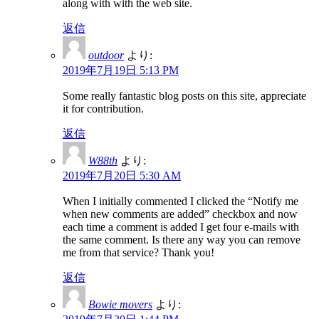
along with with the web site.
返信
outdoor
より:
2019年7月19日 5:13 PM
Some really fantastic blog posts on this site, appreciate
it for contribution.
返信
W88th
より:
2019年7月20日 5:30 AM
When I initially commented I clicked the “Notify me
when new comments are added” checkbox and now
each time a comment is added I get four e-mails with
the same comment. Is there any way you can remove
me from that service? Thank you!
返信
Bowie movers
より: