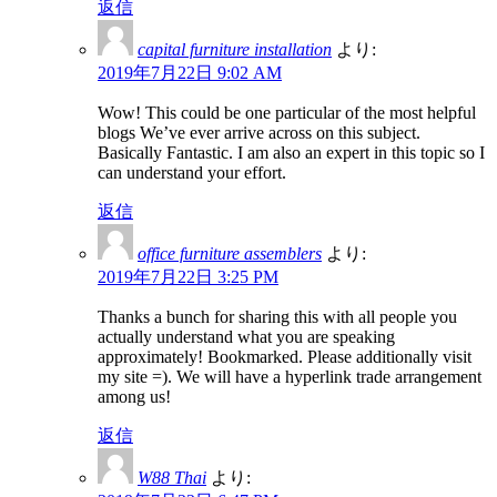
返信
capital furniture installation
より:
2019年7月22日 9:02 AM
Wow! This could be one particular of the most helpful
blogs We’ve ever arrive across on this subject.
Basically Fantastic. I am also an expert in this topic so I
can understand your effort.
返信
office furniture assemblers
より:
2019年7月22日 3:25 PM
Thanks a bunch for sharing this with all people you
actually understand what you are speaking
approximately! Bookmarked. Please additionally visit
my site =). We will have a hyperlink trade arrangement
among us!
返信
W88 Thai
より: