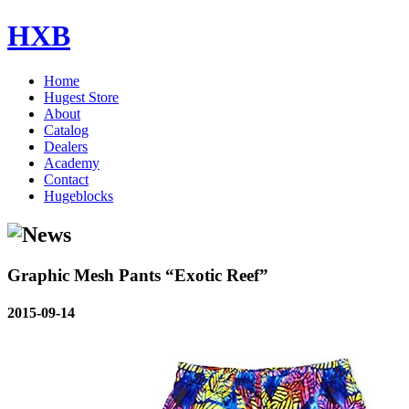
HXB
Home
Hugest Store
About
Catalog
Dealers
Academy
Contact
Hugeblocks
Graphic Mesh Pants “Exotic Reef”
2015-09-14