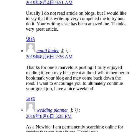
2019年8月4日 9:51 AM
Usually I do not read article on blogs, but I would like
to say that this write-up very compelled me to try and
do it! Your writing taste has been amazed me. Thanks,
very great article.
返信
email finder
より:
2019年8月6日 2:26 AM
Thanks for one’s marvelous posting! I truly enjoyed
reading it, you may be a great author.I will remember to
bookmark your blog and may come back down the
road. I want to encourage you to ultimately continue
your great job, have a nice weekend!
返信
wedding planner
より:
2019年8月6日 5:38 PM
As a Newbie, I am permanently searching online for