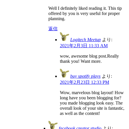
Well I definitely liked reading it. This tip
offered by you is very useful for proper
planning.
返信
Logitech Meetup
より:
2021年2月3日 11:33 AM
wow, awesome blog post.Really
thank you! Want more.
buy spotify plays
より:
2021年2月23日 12:33 PM
Wow, marvelous blog layout! How
long have you been blogging for?
you made blogging look easy. The
overall look of your site is fantastic,
as well as the content!
facebook creator studio
より: