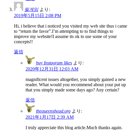
릴게임
より:
2019年5月15日 2:08 PM
Hi, i believe that i noticed you visited my web site thus i came
to “return the favor”.I’m attempting to to find things to
improve my website!I assume its ok to use some of your
concepts!!
返信
buy Instagram likes
より:
2020年12月31日 12:03 AM
magnificent issues altogether, you simply gained a new
reader. What would you recommend about your put up
that you simply made some days ago? Any certain?
返信
thequeenshead.org
より:
2021年1月17日 2:39 AM
I truly appreciate this blog article.Much thanks again.