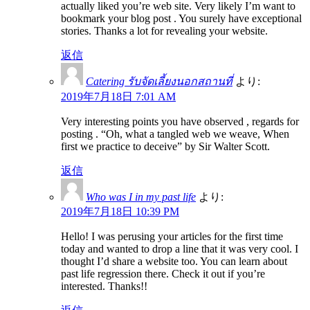
actually liked you’re web site. Very likely I’m want to
bookmark your blog post . You surely have exceptional
stories. Thanks a lot for revealing your website.
返信
Catering รับจัดเลี้ยงนอกสถานที่
より:
2019年7月18日 7:01 AM
Very interesting points you have observed , regards for
posting . “Oh, what a tangled web we weave, When
first we practice to deceive” by Sir Walter Scott.
返信
Who was I in my past life
より:
2019年7月18日 10:39 PM
Hello! I was perusing your articles for the first time
today and wanted to drop a line that it was very cool. I
thought I’d share a website too. You can learn about
past life regression there. Check it out if you’re
interested. Thanks!!