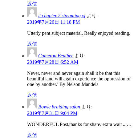
返信
it chapter 2 streaming vf
より:
2019年7月26日 11:18 PM
Utterly pent subject material, Really enjoyed reading.
返信
Cameron Beuther
より:
2019年7月28日 6:52 AM
Never, never and never again shall it be that this
beautiful land will again experience the oppression of
one by another.’ By Nelson Mandela
返信
Bowie braiding salon
より:
2019年7月31日 9:04 PM
WONDERFUL Post.thanks for share..extra wait .. …
返信