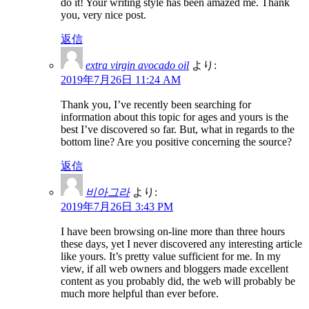
do it! Your writing style has been amazed me. Thank
you, very nice post.
返信
extra virgin avocado oil
より:
2019年7月26日 11:24 AM
Thank you, I’ve recently been searching for
information about this topic for ages and yours is the
best I’ve discovered so far. But, what in regards to the
bottom line? Are you positive concerning the source?
返信
비아그라
より:
2019年7月26日 3:43 PM
I have been browsing on-line more than three hours
these days, yet I never discovered any interesting article
like yours. It’s pretty value sufficient for me. In my
view, if all web owners and bloggers made excellent
content as you probably did, the web will probably be
much more helpful than ever before.