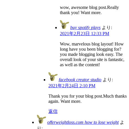
wow, awesome blog post.Really
thank you! Want more.
buy spotify plays
より:
2021年2月23日 12:33 PM
Wow, marvelous blog layout! How
long have you been blogging for?
you made blogging look easy. The
overall look of your site is fantastic,
as well as the content!
facebook creator studio
より:
2021年2月24日 2:10 PM
Thank you for your blog post.Much thanks
again. Want more.
返信
offerweightloss.com how to lose weight
よ
り: