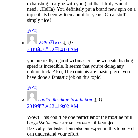
exhausting to argue with you (not that I truly would
need…HaHa). You definitely put a brand new spin on a
topic thats been written about for years. Great stuff,
simply nice!
返信
W88 ดีไหม
より:
2019年7月22日 4:00 AM
you are really a good webmaster. The web site loading
speed is incredible. It seems that you’re doing any
unique trick. Also, The contents are masterpiece. you
have done a fantastic job on this topic!
返信
capital furniture installation
より:
2019年7月22日 9:02 AM
Wow! This could be one particular of the most helpful
blogs We’ve ever arrive across on this subject.
Basically Fantastic. I am also an expert in this topic so I
can understand your effort.