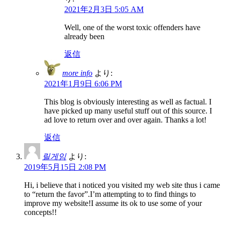
2021年2月3日 5:05 AM
Well, one of the worst toxic offenders have
already been
返信
more info
より:
2021年1月9日 6:06 PM
This blog is obviously interesting as well as factual. I
have picked up many useful stuff out of this source. I
ad love to return over and over again. Thanks a lot!
返信
릴게임
より:
2019年5月15日 2:08 PM
Hi, i believe that i noticed you visited my web site thus i came
to “return the favor”.I’m attempting to to find things to
improve my website!I assume its ok to use some of your
concepts!!