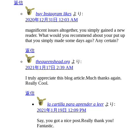
返信
buy Instagram likes
より:
2020年12月31日 12:03 AM
magnificent issues altogether, you simply gained a new
reader. What would you recommend about your put up
that you simply made some days ago? Any certain?
返信
thequeenshead.org
より:
2021年1月17日 2:39 AM
I truly appreciate this blog article.Much thanks again.
Really Cool.
返信
la cartilla para aprender a leer
より:
2021年1月19日 12:09 PM
Say, you got a nice post.Really thank you!
Fantastic.