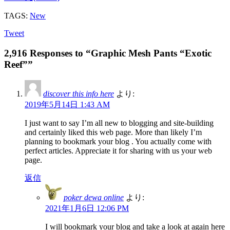
TAGS:
New
Tweet
2,916 Responses to “Graphic Mesh Pants “Exotic
Reef””
discover this info here
より:
2019年5月14日 1:43 AM
I just want to say I’m all new to blogging and site-building
and certainly liked this web page. More than likely I’m
planning to bookmark your blog . You actually come with
perfect articles. Appreciate it for sharing with us your web
page.
返信
poker dewa online
より:
2021年1月6日 12:06 PM
I will bookmark your blog and take a look at again here