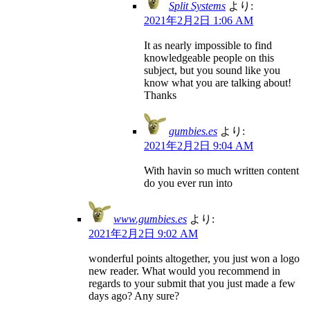
Split Systems
より:
2021年2月2日 1:06 AM
It as nearly impossible to find
knowledgeable people on this
subject, but you sound like you
know what you are talking about!
Thanks
gumbies.es
より:
2021年2月2日 9:04 AM
With havin so much written content
do you ever run into
www.gumbies.es
より:
2021年2月2日 9:02 AM
wonderful points altogether, you just won a logo
new reader. What would you recommend in
regards to your submit that you just made a few
days ago? Any sure?