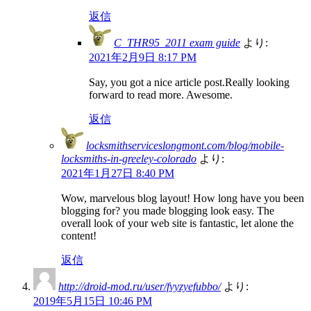
返信
C_THR95_2011 exam guide
より:
2021年2月9日 8:17 PM
Say, you got a nice article post.Really looking
forward to read more. Awesome.
返信
locksmithserviceslongmont.com/blog/mobile-
locksmiths-in-greeley-colorado
より:
2021年1月27日 8:40 PM
Wow, marvelous blog layout! How long have you been
blogging for? you made blogging look easy. The
overall look of your web site is fantastic, let alone the
content!
返信
http://droid-mod.ru/user/fvyzyefubbo/
より:
2019年5月15日 10:46 PM