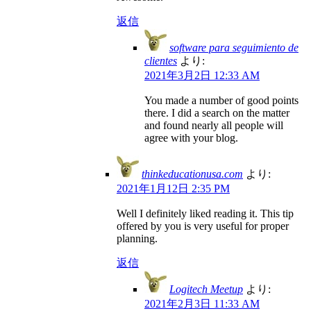
返信
software para seguimiento de
clientes
より:
2021年3月2日 12:33 AM
You made a number of good points
there. I did a search on the matter
and found nearly all people will
agree with your blog.
thinkeducationusa.com
より:
2021年1月12日 2:35 PM
Well I definitely liked reading it. This tip
offered by you is very useful for proper
planning.
返信
Logitech Meetup
より:
2021年2月3日 11:33 AM