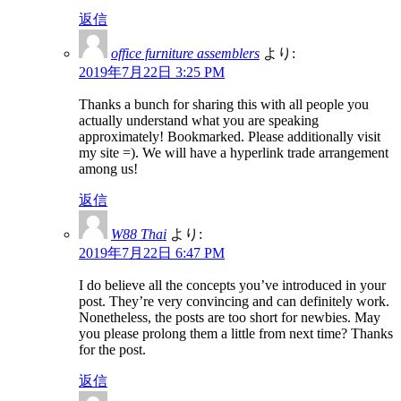
返信
office furniture assemblers
より:
2019年7月22日 3:25 PM
Thanks a bunch for sharing this with all people you
actually understand what you are speaking
approximately! Bookmarked. Please additionally visit
my site =). We will have a hyperlink trade arrangement
among us!
返信
W88 Thai
より:
2019年7月22日 6:47 PM
I do believe all the concepts you’ve introduced in your
post. They’re very convincing and can definitely work.
Nonetheless, the posts are too short for newbies. May
you please prolong them a little from next time? Thanks
for the post.
返信