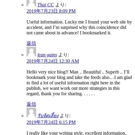
Thai CC
より:
2019年7月23日 8:09 PM
Useful information. Lucky me I found your web site by
accident, and I’m surprised why this coincidence did
not came about in advance! I bookmarked it.
返信
lean gains
より:
2019年7月24日 12:30 AM
Hello very nice blog!! Man .. Beautiful .. Superb .. I’ll
bookmark your blog and take the feeds also…I am glad
to find a lot of useful information right here in the
publish, we want work out more strategies in this
regard, thank you for sharing. . . . . .
返信
รับจัดเลี้ยง
より:
2019年7月24日 6:15 PM
I really like your writing style, excellent information,