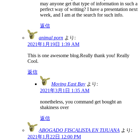
may anyone get that type of information in such a
perfect way of writing? I have a presentation next
week, and I am at the search for such info.
返信
animal porn
より:
2021年1月19日 1:39 AM
This is one awesome blog.Really thank you! Really
Cool.
返信
Moving East Bay
より:
2021年3月1日 1:35 AM
nonetheless, you command get bought an
shakiness over
返信
ABOGADO FISCALISTA EN TIJUANA
より:
2021年1月22日 12:00 PM