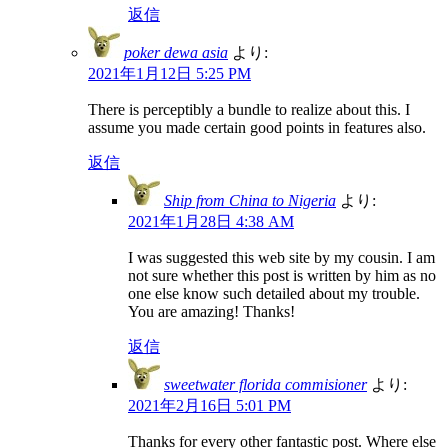
返信
poker dewa asia
より:
2021年1月12日 5:25 PM
There is perceptibly a bundle to realize about this. I
assume you made certain good points in features also.
返信
Ship from China to Nigeria
より:
2021年1月28日 4:38 AM
I was suggested this web site by my cousin. I am
not sure whether this post is written by him as no
one else know such detailed about my trouble.
You are amazing! Thanks!
返信
sweetwater florida commisioner
より:
2021年2月16日 5:01 PM
Thanks for every other fantastic post. Where else