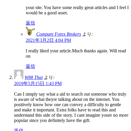
your site. You have some really great articles and I feel I
would be a good asset.
返信
Compare Forex Brokers
より:
2021年3月2日 4:04 PM
I really liked your article.Much thanks again. Will read
on
返信
W88 Thai
より:
2019年5月15日 1:43 PM
Can I simply say what a aid to search out someone who truly
is aware of what theyre talking about on the internet. You
positively know how one can convey a difficulty to gentle
and make it important. Extra folks have to read this and
understand this side of the story. I cant imagine youre no more
popular since you definitely have the gift.
返信