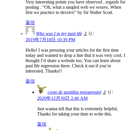
Very interesting points you have observed , regards for
posting . “Oh, what a tangled web we weave, When
first we practice to deceive” by Sir Walter Scott.
返信
Who was I in my past life
より:
2019年7月18日 10:39 PM
Hello! I was perusing your articles for the first time
today and wanted to drop a line that it was very cool. I
thought I’d share a website too. You can learn about
past life regression there. Check it out if you’re
interested. Thanks!!
返信
costo de pastillas misoprostol
より:
2020年12月30日 2:40 AM
Just wanna tell that this is extremely helpful,
Thanks for taking your time to write this.
返信