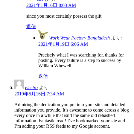
2021年1月16日 8:03 AM
since you most certainly possess the gift.
返信
Work Wear Factory Bangladesh
より:
2021年1月19日 6:06 AM
Precisely what I was searching for, thanks for
posting. Every failure is a step to success by
William Whewell.
返信
electro
より:
2019年5月16日 7:34 AM
Admiring the dedication you put into your site and detailed
information you provide. It’s awesome to come across a blog
every once in a while that isn’t the same old rehashed
information. Fantastic read! I’ve bookmarked your site and
I’m adding your RSS feeds to my Google account.