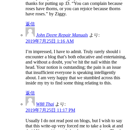
thanks for putting up :D. “You can complain because
roses have thorns, or you can rejoice because thorns
have roses.” by Ziggy.
返信
John Deere Repair Manuals
より:
2019年7月25日 1:16 AM
I’m impressed, I have to admit. Truly rarely should i
encounter a blog that’s both educative and entertaining,
and without a doubt, you’ve hit the nail within the
head. Your notion is outstanding; the pain is an issue
that insufficient everyone is speaking intelligently
about. I am very happy that we stumbled across this
inside my try to find some thing relating to this.
返信
W88 Thai
より:
2019年7月25日 11:17 PM
Usually I do not read post on blogs, but I wish to say
that this write-up very forced me to take a look at and