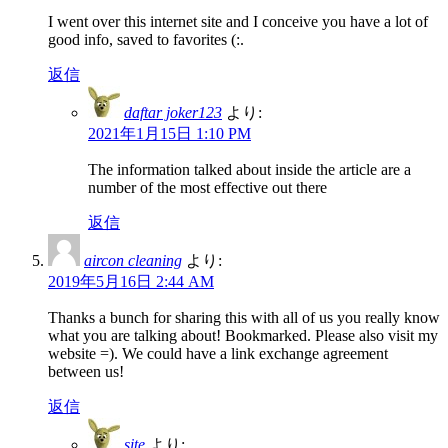
I went over this internet site and I conceive you have a lot of
good info, saved to favorites (:.
返信
daftar joker123
より:
2021年1月15日 1:10 PM
The information talked about inside the article are a
number of the most effective out there
返信
aircon cleaning
より:
2019年5月16日 2:44 AM
Thanks a bunch for sharing this with all of us you really know
what you are talking about! Bookmarked. Please also visit my
website =). We could have a link exchange agreement
between us!
返信
site
より: