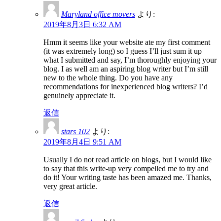
Maryland office movers
より:
2019年8月3日 6:32 AM
Hmm it seems like your website ate my first comment
(it was extremely long) so I guess I’ll just sum it up
what I submitted and say, I’m thoroughly enjoying your
blog. I as well am an aspiring blog writer but I’m still
new to the whole thing. Do you have any
recommendations for inexperienced blog writers? I’d
genuinely appreciate it.
返信
stars 102
より:
2019年8月4日 9:51 AM
Usually I do not read article on blogs, but I would like
to say that this write-up very compelled me to try and
do it! Your writing taste has been amazed me. Thanks,
very great article.
返信