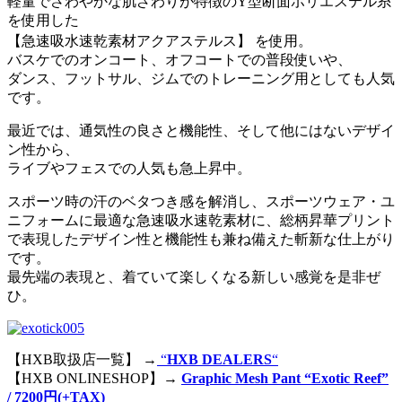
軽量でさわやかな肌ざわりが特徴のY型断面ポリエステル糸
を使用した
【急速吸水速乾素材アクアステルス】 を使用。
バスケでのオンコート、オフコートでの普段使いや、
ダンス、フットサル、ジムでのトレーニング用としても人気
です。
最近では、通気性の良さと機能性、そして他にはないデザイ
ン性から、
ライブやフェスでの人気も急上昇中。
スポーツ時の汗のベタつき感を解消し、スポーツウェア・ユ
ニフォームに最適な急速吸水速乾素材に、総柄昇華プリント
で表現したデザイン性と機能性も兼ね備えた斬新な仕上がり
です。
最先端の表現と、着ていて楽しくなる新しい感覚を是非ぜ
ひ。
【HXB取扱店一覧】 →
“
HXB DEALERS
“
【HXB ONLINESHOP】→
Graphic Mesh Pant “Exotic Reef”
/ 7200円(+TAX)