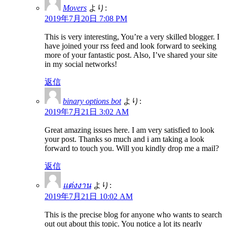
Movers
より:
2019年7月20日 7:08 PM
This is very interesting, You’re a very skilled blogger. I
have joined your rss feed and look forward to seeking
more of your fantastic post. Also, I’ve shared your site
in my social networks!
返信
binary options bot
より:
2019年7月21日 3:02 AM
Great amazing issues here. I am very satisfied to look
your post. Thanks so much and i am taking a look
forward to touch you. Will you kindly drop me a mail?
返信
แต่งงาน
より:
2019年7月21日 10:02 AM
This is the precise blog for anyone who wants to search
out out about this topic. You notice a lot its nearly