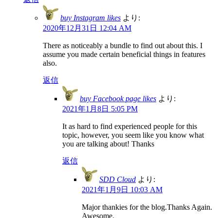
buy Instagram likes
より:
2020年12月31日 12:04 AM
There as noticeably a bundle to find out about this. I
assume you made certain beneficial things in features
also.
返信
buy Facebook page likes
より:
2021年1月8日 5:05 PM
It as hard to find experienced people for this
topic, however, you seem like you know what
you are talking about! Thanks
返信
SDD Cloud
より:
2021年1月9日 10:03 AM
Major thankies for the blog.Thanks Again.
Awesome.