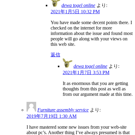
dewa togel online
より:
2021年1月5日 10:32 PM
You have made some decent points there. I
checked on the internet for more
information about the issue and found most
people will go along with your views on
this web site.
返信
dewa togel online
より:
2021年1月7日 3:53 PM
It as enormous that you are getting
thoughts from this post as well as
from our argument made at this time.
Furniture assembly service
より:
2019年7月19日 1:30 AM
I have mastered some new issues from your web-site
about pc’s. Another thing I’ve always presumed is that