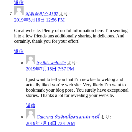
返信
먹튀폴리스사칭
より:
2019年5月16日 12:56 PM
Great website. Plenty of useful information here. I’m sending
it to a few friends ans additionally sharing in delicious. And
certainly, thank you for your effort!
返信
try this web-site
より:
2019年7月15日 7:57 PM
I just want to tell you that I’m newbie to weblog and
actually liked you’re web site. Very likely I’m want to
bookmark your blog post . You surely have exceptional
stories. Thanks a lot for revealing your website.
返信
Catering รับจัดเลี้ยงนอกสถานที่
より:
2019年7月18日 7:01 AM