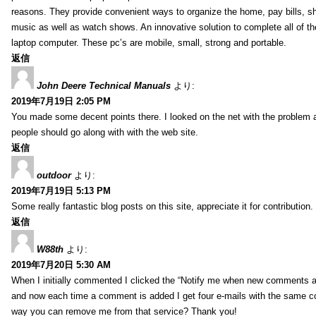
reasons. They provide convenient ways to organize the home, pay bills, s
music as well as watch shows. An innovative solution to complete all of t
laptop computer. These pc’s are mobile, small, strong and portable.
返信
John Deere Technical Manuals
より:
2019年7月19日 2:05 PM
You made some decent points there. I looked on the net with the problem 
people should go along with with the web site.
返信
outdoor
より:
2019年7月19日 5:13 PM
Some really fantastic blog posts on this site, appreciate it for contribution.
返信
W88th
より:
2019年7月20日 5:30 AM
When I initially commented I clicked the “Notify me when new comments 
and now each time a comment is added I get four e-mails with the same c
way you can remove me from that service? Thank you!