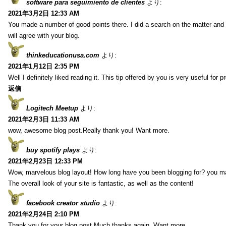
software para seguimiento de clientes
より:
2021年3月2日 12:33 AM
You made a number of good points there. I did a search on the matter and 
will agree with your blog.
thinkeducationusa.com
より:
2021年1月12日 2:35 PM
Well I definitely liked reading it. This tip offered by you is very useful for p
返信
Logitech Meetup
より:
2021年2月3日 11:33 AM
wow, awesome blog post.Really thank you! Want more.
buy spotify plays
より:
2021年2月23日 12:33 PM
Wow, marvelous blog layout! How long have you been blogging for? you m
The overall look of your site is fantastic, as well as the content!
facebook creator studio
より:
2021年2月24日 2:10 PM
Thank you for your blog post.Much thanks again. Want more.