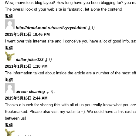
Wow, marvelous blog layout! How long have you been blogging for? you m
The overall look of your web site is fantastic, let alone the content!
返信
http://droid-mod.ru/user/fvyzyefubbo/
より:
2019年5月15日 10:46 PM
I went over this internet site and I conceive you have a lot of good info, sav
返信
daftar joker123
より:
2021年1月15日 1:10 PM
The information talked about inside the article are a number of the most ef
返信
aircon cleaning
より:
2019年5月16日 2:44 AM
Thanks a bunch for sharing this with all of us you really know what you are
Bookmarked. Please also visit my website =). We could have a link exch
between us!
返信