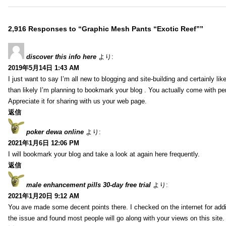
2,916 Responses to “Graphic Mesh Pants “Exotic Reef””
discover this info here
より:
2019年5月14日 1:43 AM
I just want to say I’m all new to blogging and site-building and certainly li
than likely I’m planning to bookmark your blog . You actually come with per
Appreciate it for sharing with us your web page.
返信
poker dewa online
より:
2021年1月6日 12:06 PM
I will bookmark your blog and take a look at again here frequently.
返信
male enhancement pills 30-day free trial
より:
2021年1月20日 9:12 AM
You ave made some decent points there. I checked on the internet for addi
the issue and found most people will go along with your views on this site.