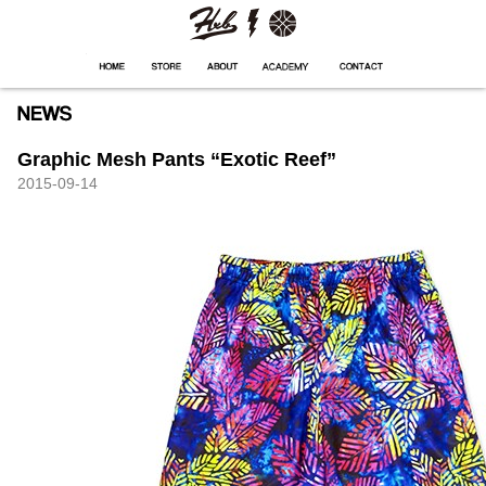
HXB
Home
Hugest
About
Academy
Contact
Store
Graphic Mesh Pants “Exotic Reef”
2015-09-14