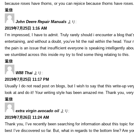
because roses have thorns, or you can rejoice because thorns have roses.
返信
John Deere Repair Manuals
より:
2019年7月25日 1:16 AM
I’m impressed, I have to admit. Truly rarely should i encounter a blog that
entertaining, and without a doubt, you’ve hit the nail within the head. Your 
the pain is an issue that insufficient everyone is speaking intelligently abo
we stumbled across this inside my try to find some thing relating to this.
返信
W88 Thai
より:
2019年7月25日 11:17 PM
Usually I do not read post on blogs, but I wish to say that this write-up ve
look at and do it! Your writing style has been amazed me. Thank you, very
返信
extra virgin avocado oil
より:
2019年7月26日 11:24 AM
Thank you, I’ve recently been searching for information about this topic fo
best I’ve discovered so far. But, what in regards to the bottom line? Are y