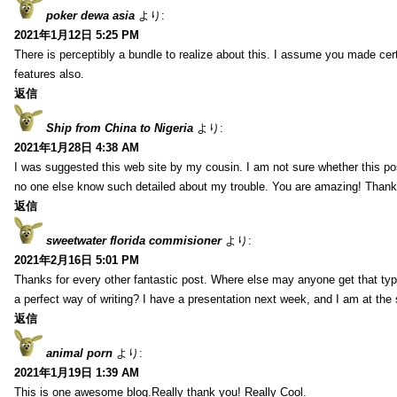
poker dewa asia
より:
2021年1月12日 5:25 PM
There is perceptibly a bundle to realize about this. I assume you made cer
features also.
返信
Ship from China to Nigeria
より:
2021年1月28日 4:38 AM
I was suggested this web site by my cousin. I am not sure whether this pos
no one else know such detailed about my trouble. You are amazing! Thank
返信
sweetwater florida commisioner
より:
2021年2月16日 5:01 PM
Thanks for every other fantastic post. Where else may anyone get that typ
a perfect way of writing? I have a presentation next week, and I am at the 
返信
animal porn
より:
2021年1月19日 1:39 AM
This is one awesome blog.Really thank you! Really Cool.