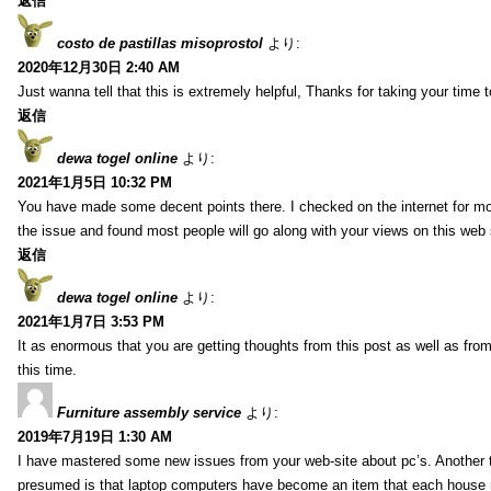
返信
costo de pastillas misoprostol
より:
2020年12月30日 2:40 AM
Just wanna tell that this is extremely helpful, Thanks for taking your time to
返信
dewa togel online
より:
2021年1月5日 10:32 PM
You have made some decent points there. I checked on the internet for mo
the issue and found most people will go along with your views on this web 
返信
dewa togel online
より:
2021年1月7日 3:53 PM
It as enormous that you are getting thoughts from this post as well as fr
this time.
Furniture assembly service
より:
2019年7月19日 1:30 AM
I have mastered some new issues from your web-site about pc’s. Another t
presumed is that laptop computers have become an item that each house