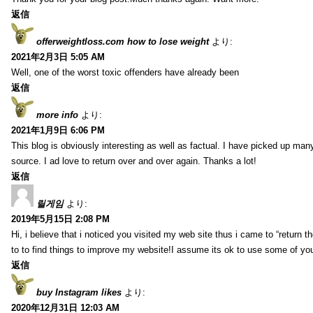
返信
offerweightloss.com how to lose weight
より:
2021年2月3日 5:05 AM
Well, one of the worst toxic offenders have already been
返信
more info
より:
2021年1月9日 6:06 PM
This blog is obviously interesting as well as factual. I have picked up many 
source. I ad love to return over and over again. Thanks a lot!
返信
릴게임
より:
2019年5月15日 2:08 PM
Hi, i believe that i noticed you visited my web site thus i came to “return t
to to find things to improve my website!I assume its ok to use some of yo
返信
buy Instagram likes
より:
2020年12月31日 12:03 AM