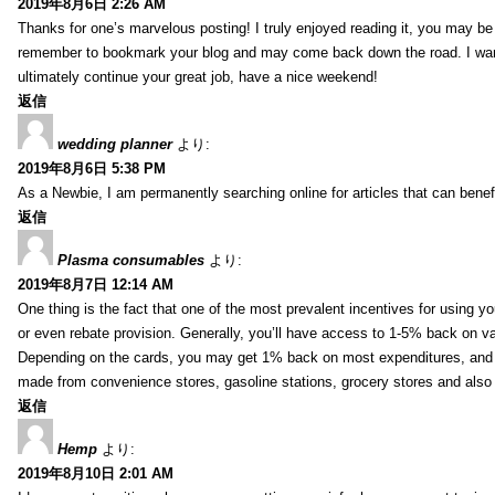
2019年8月6日 2:26 AM
Thanks for one’s marvelous posting! I truly enjoyed reading it, you may be a
remember to bookmark your blog and may come back down the road. I wan
ultimately continue your great job, have a nice weekend!
返信
wedding planner
より:
2019年8月6日 5:38 PM
As a Newbie, I am permanently searching online for articles that can bene
返信
Plasma consumables
より:
2019年8月7日 12:14 AM
One thing is the fact that one of the most prevalent incentives for using y
or even rebate provision. Generally, you’ll have access to 1-5% back on v
Depending on the cards, you may get 1% back on most expenditures, and 
made from convenience stores, gasoline stations, grocery stores and als
返信
Hemp
より:
2019年8月10日 2:01 AM