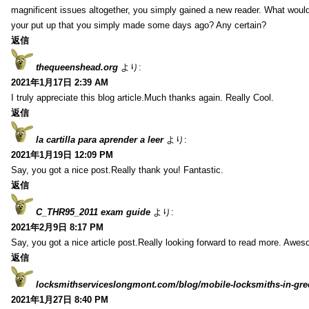
magnificent issues altogether, you simply gained a new reader. What wo
your put up that you simply made some days ago? Any certain?
返信
thequeenshead.org
より:
2021年1月17日 2:39 AM
I truly appreciate this blog article.Much thanks again. Really Cool.
返信
la cartilla para aprender a leer
より:
2021年1月19日 12:09 PM
Say, you got a nice post.Really thank you! Fantastic.
返信
C_THR95_2011 exam guide
より:
2021年2月9日 8:17 PM
Say, you got a nice article post.Really looking forward to read more. Awe
返信
locksmithserviceslongmont.com/blog/mobile-locksmiths-in-gre
2021年1月27日 8:40 PM