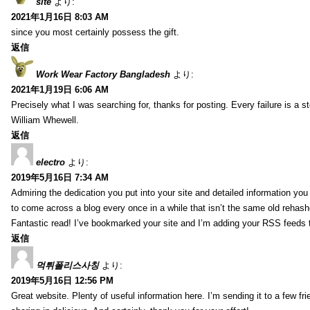
site
より:
2021年1月16日 8:03 AM
since you most certainly possess the gift.
返信
Work Wear Factory Bangladesh
より:
2021年1月19日 6:06 AM
Precisely what I was searching for, thanks for posting. Every failure is a 
William Whewell.
返信
electro
より:
2019年5月16日 7:34 AM
Admiring the dedication you put into your site and detailed information yo
to come across a blog every once in a while that isn’t the same old rehash
Fantastic read! I’ve bookmarked your site and I’m adding your RSS feeds
返信
먹튀폴리스사칭
より:
2019年5月16日 12:56 PM
Great website. Plenty of useful information here. I’m sending it to a few fri