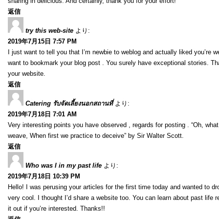
sharing in delicious. And certainly, thank you for your effort!
返信
try this web-site
より:
2019年7月15日 7:57 PM
I just want to tell you that I’m newbie to weblog and actually liked you’re we
want to bookmark your blog post . You surely have exceptional stories. Tha
your website.
返信
Catering รับจัดเลี้ยงนอกสถานที่
より:
2019年7月18日 7:01 AM
Very interesting points you have observed , regards for posting . “Oh, wha
weave, When first we practice to deceive” by Sir Walter Scott.
返信
Who was I in my past life
より:
2019年7月18日 10:39 PM
Hello! I was perusing your articles for the first time today and wanted to dro
very cool. I thought I’d share a website too. You can learn about past life 
it out if you’re interested. Thanks!!