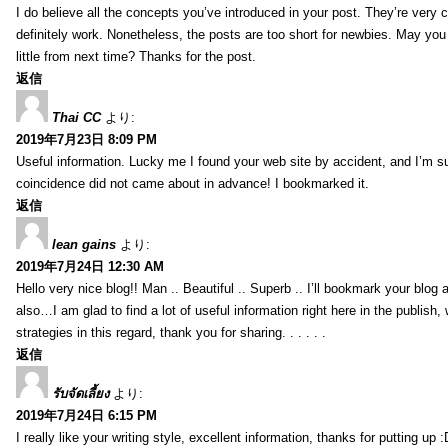
I do believe all the concepts you’ve introduced in your post. They’re very
definitely work. Nonetheless, the posts are too short for newbies. May yo
little from next time? Thanks for the post.
返信
Thai CC
より:
2019年7月23日 8:09 PM
Useful information. Lucky me I found your web site by accident, and I’m s
coincidence did not came about in advance! I bookmarked it.
返信
lean gains
より:
2019年7月24日 12:30 AM
Hello very nice blog!! Man .. Beautiful .. Superb .. I’ll bookmark your blog
also…I am glad to find a lot of useful information right here in the publish
strategies in this regard, thank you for sharing. . . . . .
返信
รับจัดเลี้ยง
より:
2019年7月24日 6:15 PM
I really like your writing style, excellent information, thanks for putting up