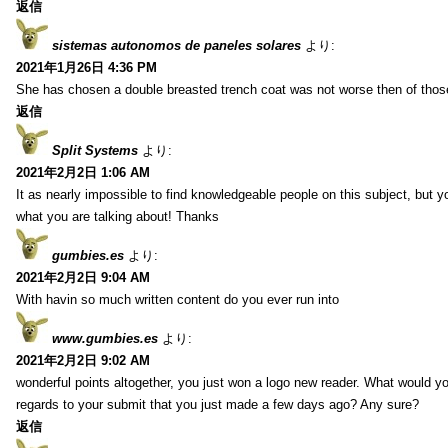
返信
sistemas autonomos de paneles solares
より:
2021年1月26日 4:36 PM
She has chosen a double breasted trench coat was not worse then of tho
返信
Split Systems
より:
2021年2月2日 1:06 AM
It as nearly impossible to find knowledgeable people on this subject, but 
what you are talking about! Thanks
gumbies.es
より:
2021年2月2日 9:04 AM
With havin so much written content do you ever run into
www.gumbies.es
より:
2021年2月2日 9:02 AM
wonderful points altogether, you just won a logo new reader. What would 
regards to your submit that you just made a few days ago? Any sure?
返信