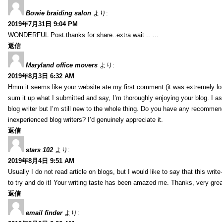
Bowie braiding salon
より:
2019年7月31日 9:04 PM
WONDERFUL Post.thanks for share..extra wait .. …
返信
Maryland office movers
より:
2019年8月3日 6:32 AM
Hmm it seems like your website ate my first comment (it was extremely long
sum it up what I submitted and say, I’m thoroughly enjoying your blog. I as
blog writer but I’m still new to the whole thing. Do you have any recommen
inexperienced blog writers? I’d genuinely appreciate it.
返信
stars 102
より:
2019年8月4日 9:51 AM
Usually I do not read article on blogs, but I would like to say that this wri
to try and do it! Your writing taste has been amazed me. Thanks, very great
返信
email finder
より: