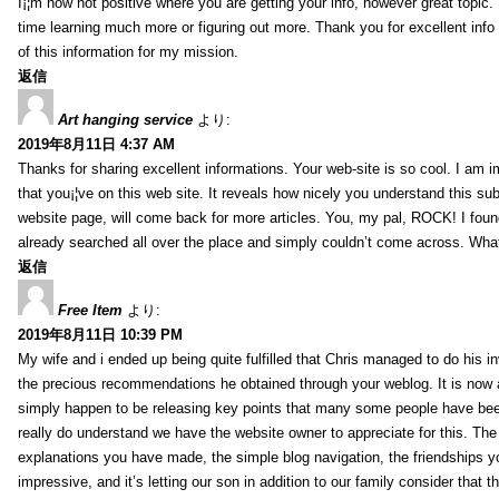
I¡¦m now not positive where you are getting your info, however great topic
time learning much more or figuring out more. Thank you for excellent info 
of this information for my mission.
返信
Art hanging service
より:
2019年8月11日 4:37 AM
Thanks for sharing excellent informations. Your web-site is so cool. I am 
that you¡¦ve on this web site. It reveals how nicely you understand this s
website page, will come back for more articles. You, my pal, ROCK! I found
already searched all over the place and simply couldn’t come across. What
返信
Free Item
より:
2019年8月11日 10:39 PM
My wife and i ended up being quite fulfilled that Chris managed to do his i
the precious recommendations he obtained through your weblog. It is now 
simply happen to be releasing key points that many some people have been
really do understand we have the website owner to appreciate for this. Th
explanations you have made, the simple blog navigation, the friendships you h
impressive, and it’s letting our son in addition to our family consider that th