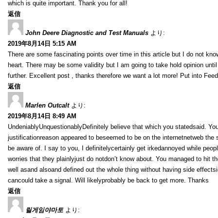
which is quite important. Thank you for all!
返信
John Deere Diagnostic and Test Manuals
より:
2019年8月14日 5:15 AM
There are some fascinating points over time in this article but I do not know
heart. There may be some validity but I am going to take hold opinion until I
further. Excellent post , thanks therefore we want a lot more! Put into Feed
返信
Marlen Outcalt
より:
2019年8月14日 8:49 AM
UndeniablyUnquestionablyDefinitely believe that which you statedsaid. You
justificationreason appeared to beseemed to be on the internetnetweb the s
be aware of. I say to you, I definitelycertainly get irkedannoyed while peop
worries that they plainlyjust do notdon’t know about. You managed to hit th
well asand alsoand defined out the whole thing without having side effectsi
cancould take a signal. Will likelyprobably be back to get more. Thanks
返信
릴게임야마토
より: