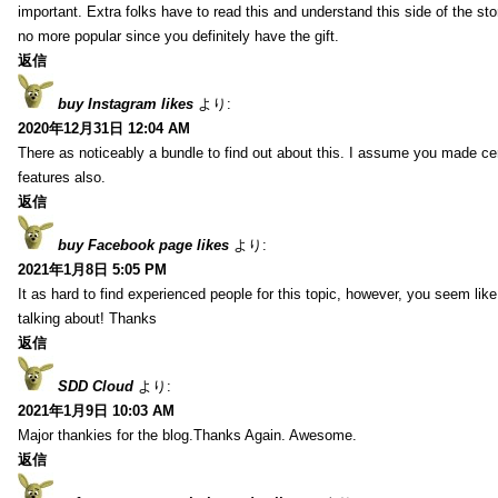
important. Extra folks have to read this and understand this side of the sto
no more popular since you definitely have the gift.
返信
buy Instagram likes
より:
2020年12月31日 12:04 AM
There as noticeably a bundle to find out about this. I assume you made cert
features also.
返信
buy Facebook page likes
より:
2021年1月8日 5:05 PM
It as hard to find experienced people for this topic, however, you seem li
talking about! Thanks
返信
SDD Cloud
より:
2021年1月9日 10:03 AM
Major thankies for the blog.Thanks Again. Awesome.
返信