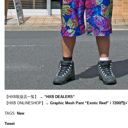
【HXB取扱店一覧】 →
“
HXB DEALERS
“
【HXB ONLINESHOP】→
Graphic Mesh Pant “Exotic Reef” / 7200円(
TAGS:
New
Tweet