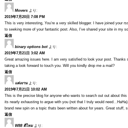
Movers
より:
2019年7月20日 7:08 PM
This is very interesting, You’re a very skilled blogger. I have joined your r
to seeking more of your fantastic post. Also, I’ve shared your site in my s
返信
binary options bot
より:
2019年7月21日 3:02 AM
Great amazing issues here. I am very satisfied to look your post. Thanks
taking a look forward to touch you. Will you kindly drop me a mail?
返信
แต่งงาน
より:
2019年7月21日 10:02 AM
This is the precise blog for anyone who wants to search out out about this 
its nearly exhausting to argue with you (not that I truly would need…HaHa).
brand new spin on a topic thats been written about for years. Great stuff, s
返信
W88 ดีไหม
より: