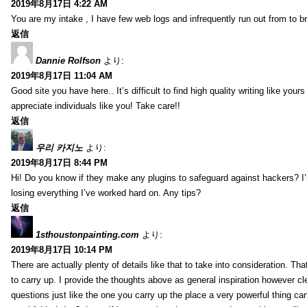
2019年8月17日 4:22 AM
You are my intake , I have few web logs and infrequently run out from to b
返信
Dannie Rolfson
より:
2019年8月17日 11:04 AM
Good site you have here.. It’s difficult to find high quality writing like your
appreciate individuals like you! Take care!!
返信
우리 카지노
より:
2019年8月17日 8:44 PM
Hi! Do you know if they make any plugins to safeguard against hackers? I
losing everything I’ve worked hard on. Any tips?
返信
1sthoustonpainting.com
より:
2019年8月17日 10:14 PM
There are actually plenty of details like that to take into consideration. Tha
to carry up. I provide the thoughts above as general inspiration however cle
questions just like the one you carry up the place a very powerful thing ca