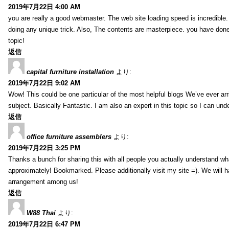
2019年7月22日 4:00 AM
you are really a good webmaster. The web site loading speed is incredible.
doing any unique trick. Also, The contents are masterpiece. you have done 
topic!
返信
capital furniture installation
より:
2019年7月22日 9:02 AM
Wow! This could be one particular of the most helpful blogs We’ve ever arr
subject. Basically Fantastic. I am also an expert in this topic so I can unde
返信
office furniture assemblers
より:
2019年7月22日 3:25 PM
Thanks a bunch for sharing this with all people you actually understand w
approximately! Bookmarked. Please additionally visit my site =). We will h
arrangement among us!
返信
W88 Thai
より:
2019年7月22日 6:47 PM