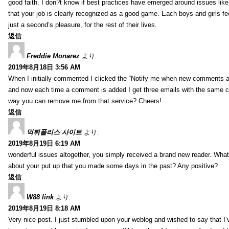
good faith. I don?t know if best practices have emerged around issues like 
that your job is clearly recognized as a good game. Each boys and girls fe
just a second’s pleasure, for the rest of their lives.
返信
Freddie Monarez
より:
2019年8月18日 3:56 AM
When I initially commented I clicked the “Notify me when new comments 
and now each time a comment is added I get three emails with the same 
way you can remove me from that service? Cheers!
返信
먹튀폴리스 사이트
より:
2019年8月19日 6:19 AM
wonderful issues altogether, you simply received a brand new reader. Wha
about your put up that you made some days in the past? Any positive?
返信
W88 link
より:
2019年8月19日 8:18 AM
Very nice post. I just stumbled upon your weblog and wished to say that I’