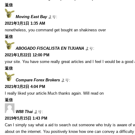
返信
Moving East Bay
より:
2021年3月1日 1:35 AM
nonetheless, you command get bought an shakiness over
返信
ABOGADO FISCALISTA EN TIJUANA
より:
2021年1月22日 12:00 PM
your site. You have some really great articles and I feel I would be a good 
返信
Compare Forex Brokers
より:
2021年3月2日 4:04 PM
I really liked your article.Much thanks again. Will read on
返信
W88 Thai
より:
2019年5月15日 1:43 PM
Can I simply say what a aid to search out someone who truly is aware of w
about on the internet. You positively know how one can convey a difficulty