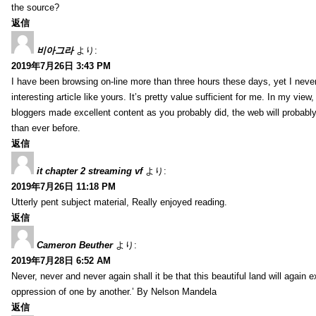
the source?
返信
비아그라
より:
2019年7月26日 3:43 PM
I have been browsing on-line more than three hours these days, yet I neve
interesting article like yours. It’s pretty value sufficient for me. In my view
bloggers made excellent content as you probably did, the web will probabl
than ever before.
返信
it chapter 2 streaming vf
より:
2019年7月26日 11:18 PM
Utterly pent subject material, Really enjoyed reading.
返信
Cameron Beuther
より:
2019年7月28日 6:52 AM
Never, never and never again shall it be that this beautiful land will again 
oppression of one by another.’ By Nelson Mandela
返信