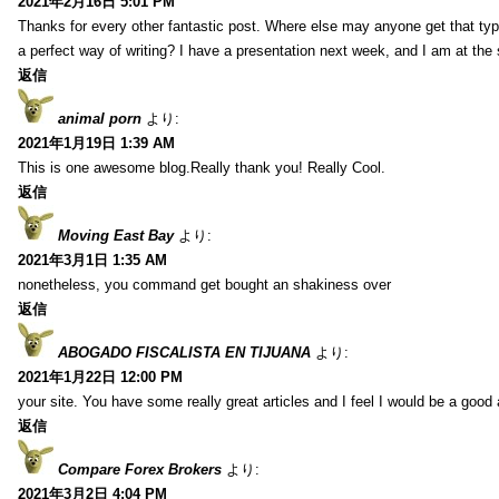
2021年2月16日 5:01 PM
Thanks for every other fantastic post. Where else may anyone get that typ
a perfect way of writing? I have a presentation next week, and I am at the 
返信
animal porn
より:
2021年1月19日 1:39 AM
This is one awesome blog.Really thank you! Really Cool.
返信
Moving East Bay
より:
2021年3月1日 1:35 AM
nonetheless, you command get bought an shakiness over
返信
ABOGADO FISCALISTA EN TIJUANA
より:
2021年1月22日 12:00 PM
your site. You have some really great articles and I feel I would be a good 
返信
Compare Forex Brokers
より:
2021年3月2日 4:04 PM