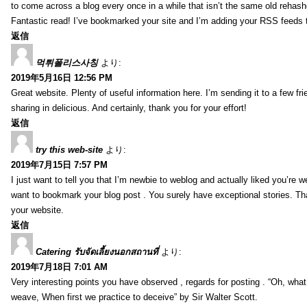
to come across a blog every once in a while that isn’t the same old rehash
Fantastic read! I’ve bookmarked your site and I’m adding your RSS feeds
返信
먹튀폴리스사칭
より:
2019年5月16日 12:56 PM
Great website. Plenty of useful information here. I’m sending it to a few fri
sharing in delicious. And certainly, thank you for your effort!
返信
try this web-site
より:
2019年7月15日 7:57 PM
I just want to tell you that I’m newbie to weblog and actually liked you’re we
want to bookmark your blog post . You surely have exceptional stories. Tha
your website.
返信
Catering รับจัดเลี้ยงนอกสถานที่
より:
2019年7月18日 7:01 AM
Very interesting points you have observed , regards for posting . “Oh, wha
weave, When first we practice to deceive” by Sir Walter Scott.