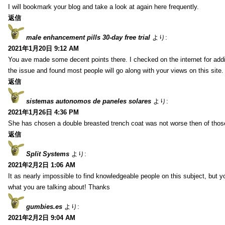
I will bookmark your blog and take a look at again here frequently.
返信
male enhancement pills 30-day free trial
より:
2021年1月20日 9:12 AM
You ave made some decent points there. I checked on the internet for addi
the issue and found most people will go along with your views on this site.
返信
sistemas autonomos de paneles solares
より:
2021年1月26日 4:36 PM
She has chosen a double breasted trench coat was not worse then of tho
返信
Split Systems
より:
2021年2月2日 1:06 AM
It as nearly impossible to find knowledgeable people on this subject, but 
what you are talking about! Thanks
gumbies.es
より:
2021年2月2日 9:04 AM