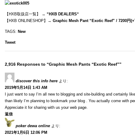
【HXB取扱店一覧】 →
“
HXB DEALERS
“
【HXB ONLINESHOP】→
Graphic Mesh Pant “Exotic Reef” / 7200円(
TAGS:
New
Tweet
2,916 Responses to “Graphic Mesh Pants “Exotic Reef””
discover this info here
より:
2019年5月14日 1:43 AM
I just want to say I’m all new to blogging and site-building and certainly li
than likely I’m planning to bookmark your blog . You actually come with per
Appreciate it for sharing with us your web page.
返信
poker dewa online
より:
2021年1月6日 12:06 PM