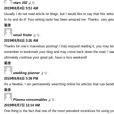
stars 102
より:
2019年8月4日 9:51 AM
Usually I do not read article on blogs, but I would like to say that this wri
to try and do it! Your writing taste has been amazed me. Thanks, very great
返信
email finder
より:
2019年8月6日 2:26 AM
Thanks for one’s marvelous posting! I truly enjoyed reading it, you may be a
remember to bookmark your blog and may come back down the road. I wan
ultimately continue your great job, have a nice weekend!
返信
wedding planner
より:
2019年8月6日 5:38 PM
As a Newbie, I am permanently searching online for articles that can bene
返信
Plasma consumables
より:
2019年8月7日 12:14 AM
One thing is the fact that one of the most prevalent incentives for using y