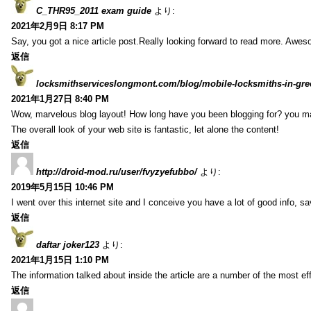
C_THR95_2011 exam guide
より:
2021年2月9日 8:17 PM
Say, you got a nice article post.Really looking forward to read more. Awe
返信
locksmithserviceslongmont.com/blog/mobile-locksmiths-in-gre
2021年1月27日 8:40 PM
Wow, marvelous blog layout! How long have you been blogging for? you m
The overall look of your web site is fantastic, let alone the content!
返信
http://droid-mod.ru/user/fvyzyefubbo/
より:
2019年5月15日 10:46 PM
I went over this internet site and I conceive you have a lot of good info, sav
返信
daftar joker123
より:
2021年1月15日 1:10 PM
The information talked about inside the article are a number of the most ef
返信