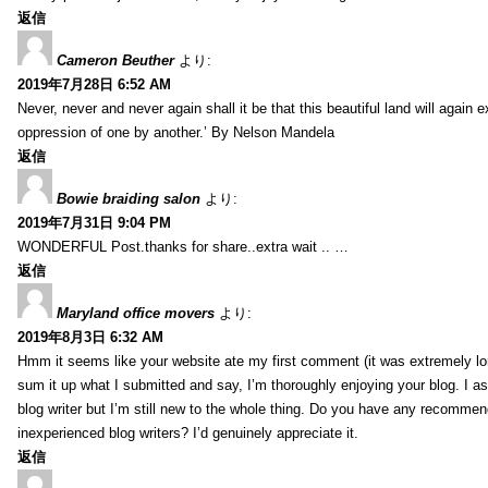
返信
Cameron Beuther
より:
2019年7月28日 6:52 AM
Never, never and never again shall it be that this beautiful land will again 
oppression of one by another.’ By Nelson Mandela
返信
Bowie braiding salon
より:
2019年7月31日 9:04 PM
WONDERFUL Post.thanks for share..extra wait .. …
返信
Maryland office movers
より:
2019年8月3日 6:32 AM
Hmm it seems like your website ate my first comment (it was extremely long
sum it up what I submitted and say, I’m thoroughly enjoying your blog. I as
blog writer but I’m still new to the whole thing. Do you have any recommen
inexperienced blog writers? I’d genuinely appreciate it.
返信