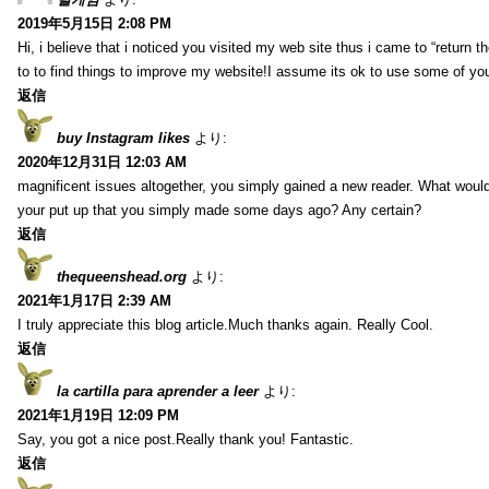
2019年5月15日 2:08 PM
Hi, i believe that i noticed you visited my web site thus i came to “return t
to to find things to improve my website!I assume its ok to use some of yo
返信
buy Instagram likes
より:
2020年12月31日 12:03 AM
magnificent issues altogether, you simply gained a new reader. What wo
your put up that you simply made some days ago? Any certain?
返信
thequeenshead.org
より:
2021年1月17日 2:39 AM
I truly appreciate this blog article.Much thanks again. Really Cool.
返信
la cartilla para aprender a leer
より:
2021年1月19日 12:09 PM
Say, you got a nice post.Really thank you! Fantastic.
返信