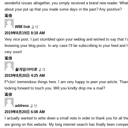
wonderful issues altogether, you simply received a brand new reader. Wha
about your put up that you made some days in the past? Any positive?
返信
W88 link
より:
2019年8月19日 8:18 AM
Very nice post. I just stumbled upon your weblog and wished to say that I’
browsing your blog posts. In any case I’ll be subscribing to your feed and 
very soon!
返信
릴게임야마토
より:
2019年8月20日 4:25 AM
F*ckin’ tremendous things here. I am very happy to peer your article. Than
looking forward to touch you. Will you kindly drop me a mail?
返信
address
より:
2019年8月20日 6:08 AM
I actually wanted to write down a small note in order to thank you for all 
are giving on this website. My long internet search has finally been compe