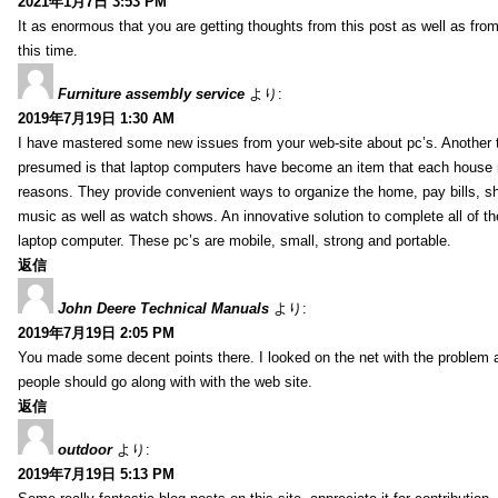
2021年1月7日 3:53 PM
It as enormous that you are getting thoughts from this post as well as fr
this time.
Furniture assembly service
より:
2019年7月19日 1:30 AM
I have mastered some new issues from your web-site about pc’s. Another t
presumed is that laptop computers have become an item that each house
reasons. They provide convenient ways to organize the home, pay bills, s
music as well as watch shows. An innovative solution to complete all of t
laptop computer. These pc’s are mobile, small, strong and portable.
返信
John Deere Technical Manuals
より:
2019年7月19日 2:05 PM
You made some decent points there. I looked on the net with the problem 
people should go along with with the web site.
返信
outdoor
より:
2019年7月19日 5:13 PM