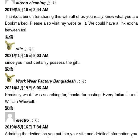
aircon cleaning
より:
2019年5月16日 2:44 AM
Thanks a bunch for sharing this with all of us you really know what you are
Bookmarked. Please also visit my website =). We could have a link exch
between us!
返信
site
より:
2021年1月16日 8:03 AM
since you most certainly possess the gift.
返信
Work Wear Factory Bangladesh
より:
2021年1月19日 6:06 AM
Precisely what I was searching for, thanks for posting. Every failure is a 
William Whewell.
返信
electro
より:
2019年5月16日 7:34 AM
Admiring the dedication you put into your site and detailed information yo