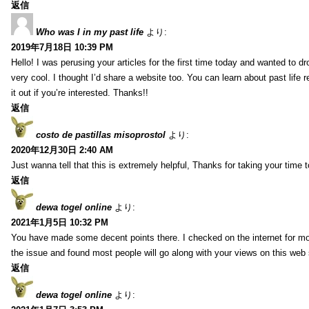
返信
Who was I in my past life
より:
2019年7月18日 10:39 PM
Hello! I was perusing your articles for the first time today and wanted to dro
very cool. I thought I’d share a website too. You can learn about past life 
it out if you’re interested. Thanks!!
返信
costo de pastillas misoprostol
より:
2020年12月30日 2:40 AM
Just wanna tell that this is extremely helpful, Thanks for taking your time to
返信
dewa togel online
より:
2021年1月5日 10:32 PM
You have made some decent points there. I checked on the internet for mo
the issue and found most people will go along with your views on this web 
返信
dewa togel online
より: