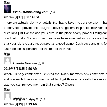
返信
1sthoustonpainting.com
より:
2019年8月17日 10:14 PM
There are actually plenty of details like that to take into consideration. Tha
to carry up. I provide the thoughts above as general inspiration however cle
questions just like the one you carry up the place a very powerful thing ca
good faith. I don?t know if best practices have emerged around issues like 
that your job is clearly recognized as a good game. Each boys and girls fe
just a second’s pleasure, for the rest of their lives.
返信
Freddie Monarez
より:
2019年8月18日 3:56 AM
When I initially commented I clicked the “Notify me when new comments 
and now each time a comment is added I get three emails with the same 
way you can remove me from that service? Cheers!
返信
먹튀폴리스 사이트
より:
2019年8月19日 6:19 AM