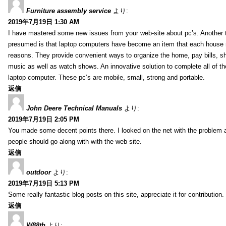
Furniture assembly service
より:
2019年7月19日 1:30 AM
I have mastered some new issues from your web-site about pc’s. Another t
presumed is that laptop computers have become an item that each house
reasons. They provide convenient ways to organize the home, pay bills, s
music as well as watch shows. An innovative solution to complete all of t
laptop computer. These pc’s are mobile, small, strong and portable.
返信
John Deere Technical Manuals
より:
2019年7月19日 2:05 PM
You made some decent points there. I looked on the net with the problem 
people should go along with with the web site.
返信
outdoor
より:
2019年7月19日 5:13 PM
Some really fantastic blog posts on this site, appreciate it for contribution.
返信
W88th
より: