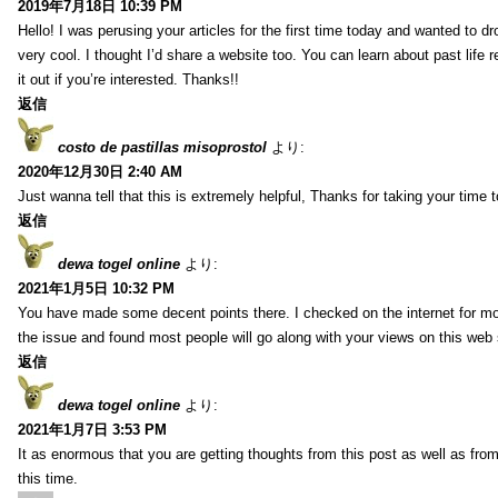
2019年7月18日 10:39 PM
Hello! I was perusing your articles for the first time today and wanted to dro
very cool. I thought I’d share a website too. You can learn about past life 
it out if you’re interested. Thanks!!
返信
costo de pastillas misoprostol
より:
2020年12月30日 2:40 AM
Just wanna tell that this is extremely helpful, Thanks for taking your time to
返信
dewa togel online
より:
2021年1月5日 10:32 PM
You have made some decent points there. I checked on the internet for mo
the issue and found most people will go along with your views on this web 
返信
dewa togel online
より:
2021年1月7日 3:53 PM
It as enormous that you are getting thoughts from this post as well as fr
this time.