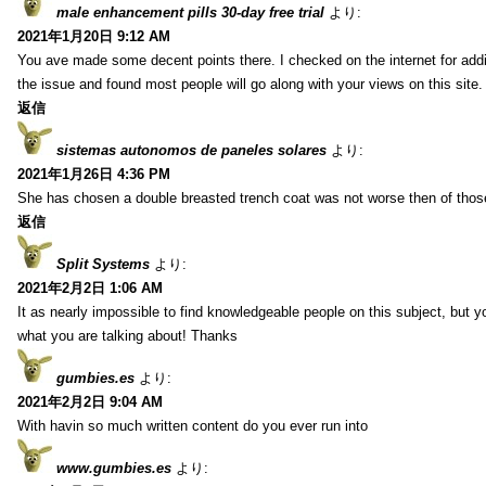
male enhancement pills 30-day free trial
より:
2021年1月20日 9:12 AM
You ave made some decent points there. I checked on the internet for addi
the issue and found most people will go along with your views on this site.
返信
sistemas autonomos de paneles solares
より:
2021年1月26日 4:36 PM
She has chosen a double breasted trench coat was not worse then of tho
返信
Split Systems
より:
2021年2月2日 1:06 AM
It as nearly impossible to find knowledgeable people on this subject, but 
what you are talking about! Thanks
gumbies.es
より:
2021年2月2日 9:04 AM
With havin so much written content do you ever run into
www.gumbies.es
より: