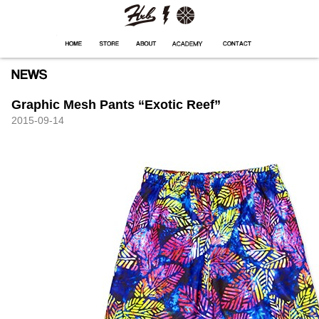
HXB
Home
Hugest
About
Academy
Contact
Store
Graphic Mesh Pants “Exotic Reef”
2015-09-14