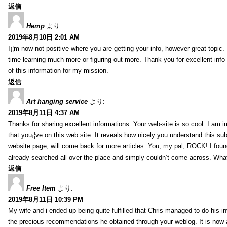
返信
Hemp
より:
2019年8月10日 2:01 AM
I¡¦m now not positive where you are getting your info, however great topic
time learning much more or figuring out more. Thank you for excellent info 
of this information for my mission.
返信
Art hanging service
より:
2019年8月11日 4:37 AM
Thanks for sharing excellent informations. Your web-site is so cool. I am 
that you¡¦ve on this web site. It reveals how nicely you understand this s
website page, will come back for more articles. You, my pal, ROCK! I found
already searched all over the place and simply couldn’t come across. What
返信
Free Item
より:
2019年8月11日 10:39 PM
My wife and i ended up being quite fulfilled that Chris managed to do his i
the precious recommendations he obtained through your weblog. It is now 