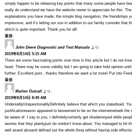
simply happen to be releasing key points that many some people have been
really do understand we have the website owner to appreciate for this. Th
explanations you have made, the simple blog navigation, the friendships you h
impressive, and it’s letting our son in addition to our family consider that th
which is quite important. Thank you for all!
返信
John Deere Diagnostic and Test Manuals
より:
2019年8月14日 5:15 AM
There are some fascinating points over time in this article but I do not know
heart. There may be some validity but I am going to take hold opinion until I
further. Excellent post , thanks therefore we want a lot more! Put into Feed
返信
Marlen Outcalt
より:
2019年8月14日 8:49 AM
UndeniablyUnquestionablyDefinitely believe that which you statedsaid. You
justificationreason appeared to beseemed to be on the internetnetweb the s
be aware of. I say to you, I definitelycertainly get irkedannoyed while peop
worries that they plainlyjust do notdon’t know about. You managed to hit th
well asand alsoand defined out the whole thing without having side effectsi