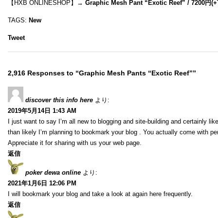
【HXB ONLINESHOP】→
Graphic Mesh Pant “Exotic Reef” / 7200円(
TAGS:
New
Tweet
2,916 Responses to “Graphic Mesh Pants “Exotic Reef””
discover this info here
より:
2019年5月14日 1:43 AM
I just want to say I’m all new to blogging and site-building and certainly li
than likely I’m planning to bookmark your blog . You actually come with per
Appreciate it for sharing with us your web page.
返信
poker dewa online
より:
2021年1月6日 12:06 PM
I will bookmark your blog and take a look at again here frequently.
返信