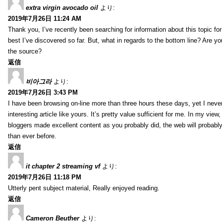
extra virgin avocado oil
より:
2019年7月26日 11:24 AM
Thank you, I’ve recently been searching for information about this topic fo
best I’ve discovered so far. But, what in regards to the bottom line? Are y
the source?
返信
비아그라
より:
2019年7月26日 3:43 PM
I have been browsing on-line more than three hours these days, yet I neve
interesting article like yours. It’s pretty value sufficient for me. In my view
bloggers made excellent content as you probably did, the web will probabl
than ever before.
返信
it chapter 2 streaming vf
より:
2019年7月26日 11:18 PM
Utterly pent subject material, Really enjoyed reading.
返信
Cameron Beuther
より: