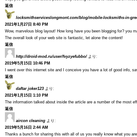
返信
locksmithserviceslongmont.com/blog/mobile-locksmiths-in-gre
2021年1月27日 8:40 PM
Wow, marvelous blog layout! How long have you been blogging for? you m
The overall look of your web site is fantastic, let alone the content!
返信
http://droid-mod.ru/user/fvyzyefubbo/
より:
2019年5月15日 10:46 PM
I went over this internet site and I conceive you have a lot of good info, sav
返信
daftar joker123
より:
2021年1月15日 1:10 PM
The information talked about inside the article are a number of the most ef
返信
aircon cleaning
より:
2019年5月16日 2:44 AM
Thanks a bunch for sharing this with all of us you really know what you are