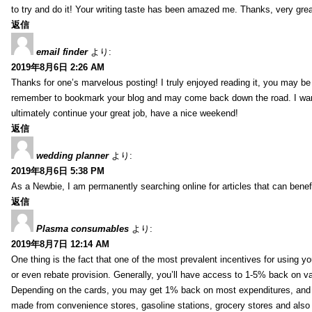
to try and do it! Your writing taste has been amazed me. Thanks, very great
返信
email finder
より:
2019年8月6日 2:26 AM
Thanks for one’s marvelous posting! I truly enjoyed reading it, you may be a
remember to bookmark your blog and may come back down the road. I wan
ultimately continue your great job, have a nice weekend!
返信
wedding planner
より:
2019年8月6日 5:38 PM
As a Newbie, I am permanently searching online for articles that can bene
返信
Plasma consumables
より:
2019年8月7日 12:14 AM
One thing is the fact that one of the most prevalent incentives for using y
or even rebate provision. Generally, you’ll have access to 1-5% back on v
Depending on the cards, you may get 1% back on most expenditures, and 
made from convenience stores, gasoline stations, grocery stores and als