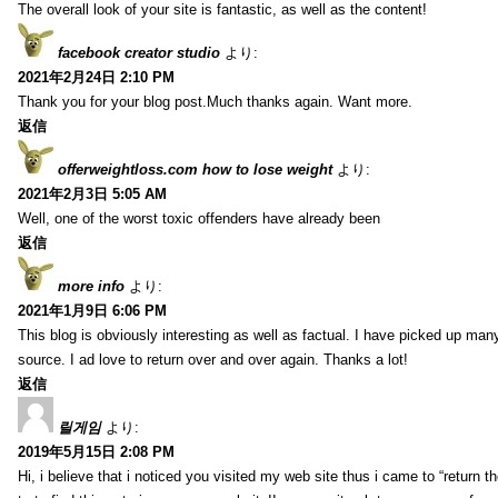
The overall look of your site is fantastic, as well as the content!
facebook creator studio
より:
2021年2月24日 2:10 PM
Thank you for your blog post.Much thanks again. Want more.
返信
offerweightloss.com how to lose weight
より:
2021年2月3日 5:05 AM
Well, one of the worst toxic offenders have already been
返信
more info
より:
2021年1月9日 6:06 PM
This blog is obviously interesting as well as factual. I have picked up many 
source. I ad love to return over and over again. Thanks a lot!
返信
릴게임
より:
2019年5月15日 2:08 PM
Hi, i believe that i noticed you visited my web site thus i came to “return t