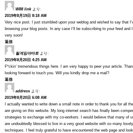
W88 link
より:
2019年8月19日 8:18 AM
Very nice post. I just stumbled upon your weblog and wished to say that I’
browsing your blog posts. In any case I’ll be subscribing to your feed and 
very soon!
返信
릴게임야마토
より:
2019年8月20日 4:25 AM
F*ckin’ tremendous things here. I am very happy to peer your article. Than
looking forward to touch you. Will you kindly drop me a mail?
返信
address
より:
2019年8月20日 6:08 AM
I actually wanted to write down a small note in order to thank you for all 
are giving on this website. My long internet search has finally been compe
strategies to exchange with my co-workers. I would believe that many of us 
are undoubtedly blessed to live in a very good website with so many lovely 
techniques. I feel truly grateful to have encountered the web page and loo