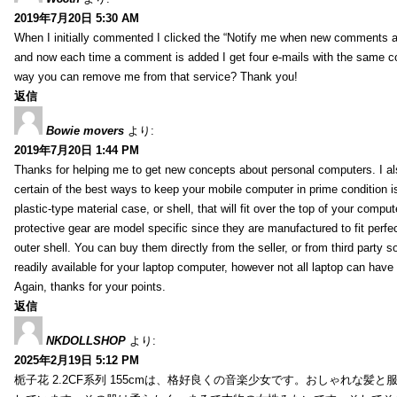
2019年7月20日 5:30 AM
When I initially commented I clicked the “Notify me when new comments 
and now each time a comment is added I get four e-mails with the same c
way you can remove me from that service? Thank you!
返信
Bowie movers
より:
2019年7月20日 1:44 PM
Thanks for helping me to get new concepts about personal computers. I als
certain of the best ways to keep your mobile computer in prime condition i
plastic-type material case, or shell, that will fit over the top of your compu
protective gear are model specific since they are manufactured to fit perfe
outer shell. You can buy them directly from the seller, or from third party s
readily available for your laptop computer, however not all laptop can have
Again, thanks for your points.
返信
NKDOLLSHOP
より:
2025年2月19日 5:12 PM
栀子花 2.2CF系列 155cmは、格好良くの音楽少女です。おしゃれな髪