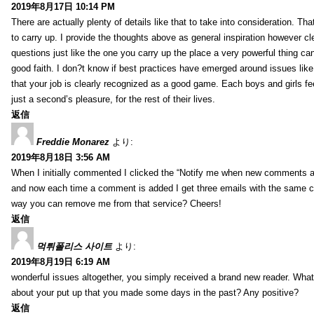
2019年8月17日 10:14 PM
There are actually plenty of details like that to take into consideration. Tha
to carry up. I provide the thoughts above as general inspiration however cle
questions just like the one you carry up the place a very powerful thing ca
good faith. I don?t know if best practices have emerged around issues like 
that your job is clearly recognized as a good game. Each boys and girls fe
just a second’s pleasure, for the rest of their lives.
返信
Freddie Monarez
より:
2019年8月18日 3:56 AM
When I initially commented I clicked the “Notify me when new comments 
and now each time a comment is added I get three emails with the same 
way you can remove me from that service? Cheers!
返信
먹튀폴리스 사이트
より:
2019年8月19日 6:19 AM
wonderful issues altogether, you simply received a brand new reader. Wha
about your put up that you made some days in the past? Any positive?
返信