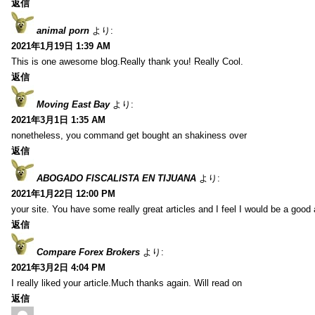
返信
animal porn
より:
2021年1月19日 1:39 AM
This is one awesome blog.Really thank you! Really Cool.
返信
Moving East Bay
より:
2021年3月1日 1:35 AM
nonetheless, you command get bought an shakiness over
返信
ABOGADO FISCALISTA EN TIJUANA
より:
2021年1月22日 12:00 PM
your site. You have some really great articles and I feel I would be a good 
返信
Compare Forex Brokers
より:
2021年3月2日 4:04 PM
I really liked your article.Much thanks again. Will read on
返信