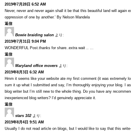
2019年7月28日 6:52 AM
Never, never and never again shall it be that this beautiful land will again 
oppression of one by another.’ By Nelson Mandela
返信
Bowie braiding salon
より:
2019年7月31日 9:04 PM
WONDERFUL Post.thanks for share..extra wait .. …
返信
Maryland office movers
より:
2019年8月3日 6:32 AM
Hmm it seems like your website ate my first comment (it was extremely long
sum it up what I submitted and say, I’m thoroughly enjoying your blog. I as
blog writer but I’m still new to the whole thing. Do you have any recommen
inexperienced blog writers? I’d genuinely appreciate it.
返信
stars 102
より:
2019年8月4日 9:51 AM
Usually I do not read article on blogs, but I would like to say that this wri