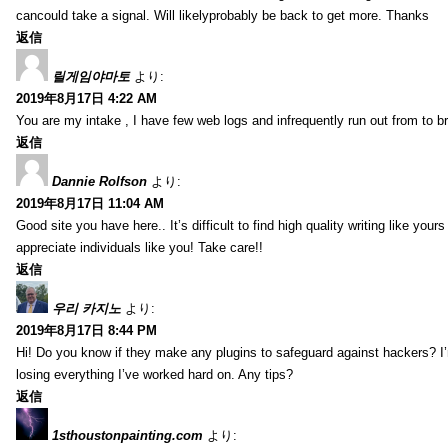
cancould take a signal. Will likelyprobably be back to get more. Thanks
返信
릴게임야마토
より:
2019年8月17日 4:22 AM
You are my intake , I have few web logs and infrequently run out from to b
返信
Dannie Rolfson
より:
2019年8月17日 11:04 AM
Good site you have here.. It’s difficult to find high quality writing like your
appreciate individuals like you! Take care!!
返信
우리 카지노
より:
2019年8月17日 8:44 PM
Hi! Do you know if they make any plugins to safeguard against hackers? I
losing everything I’ve worked hard on. Any tips?
返信
1sthoustonpainting.com
より: