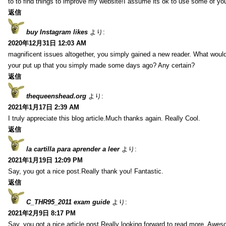
to to find things to improve my website!I assume its ok to use some of yo
返信
buy Instagram likes
より:
2020年12月31日 12:03 AM
magnificent issues altogether, you simply gained a new reader. What wo
your put up that you simply made some days ago? Any certain?
返信
thequeenshead.org
より:
2021年1月17日 2:39 AM
I truly appreciate this blog article.Much thanks again. Really Cool.
返信
la cartilla para aprender a leer
より:
2021年1月19日 12:09 PM
Say, you got a nice post.Really thank you! Fantastic.
返信
C_THR95_2011 exam guide
より:
2021年2月9日 8:17 PM
Say, you got a nice article post.Really looking forward to read more. Awe