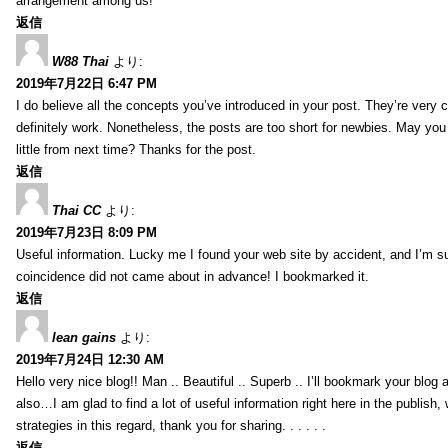
arrangement among us!
返信
W88 Thai
より:
2019年7月22日 6:47 PM
I do believe all the concepts you’ve introduced in your post. They’re very
definitely work. Nonetheless, the posts are too short for newbies. May yo
little from next time? Thanks for the post.
返信
Thai CC
より:
2019年7月23日 8:09 PM
Useful information. Lucky me I found your web site by accident, and I’m s
coincidence did not came about in advance! I bookmarked it.
返信
lean gains
より:
2019年7月24日 12:30 AM
Hello very nice blog!! Man .. Beautiful .. Superb .. I’ll bookmark your blog
also…I am glad to find a lot of useful information right here in the publish
strategies in this regard, thank you for sharing. . . . . .
返信