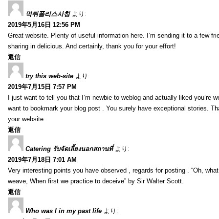
먹튀폴리스사칭
より:
2019年5月16日 12:56 PM
Great website. Plenty of useful information here. I’m sending it to a few fri
sharing in delicious. And certainly, thank you for your effort!
返信
try this web-site
より:
2019年7月15日 7:57 PM
I just want to tell you that I’m newbie to weblog and actually liked you’re we
want to bookmark your blog post . You surely have exceptional stories. Tha
your website.
返信
Catering รับจัดเลี้ยงนอกสถานที่
より:
2019年7月18日 7:01 AM
Very interesting points you have observed , regards for posting . “Oh, wha
weave, When first we practice to deceive” by Sir Walter Scott.
返信
Who was I in my past life
より: