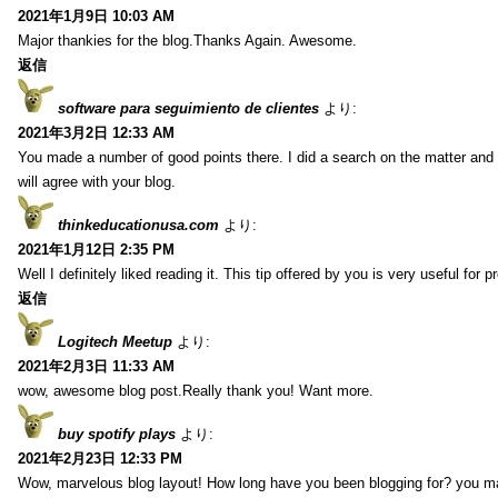
2021年1月9日 10:03 AM
Major thankies for the blog.Thanks Again. Awesome.
返信
software para seguimiento de clientes
より:
2021年3月2日 12:33 AM
You made a number of good points there. I did a search on the matter and 
will agree with your blog.
thinkeducationusa.com
より:
2021年1月12日 2:35 PM
Well I definitely liked reading it. This tip offered by you is very useful for p
返信
Logitech Meetup
より:
2021年2月3日 11:33 AM
wow, awesome blog post.Really thank you! Want more.
buy spotify plays
より:
2021年2月23日 12:33 PM
Wow, marvelous blog layout! How long have you been blogging for? you m