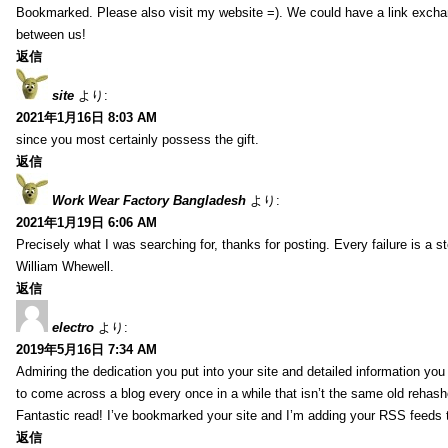
Bookmarked. Please also visit my website =). We could have a link exch
between us!
返信
site
より:
2021年1月16日 8:03 AM
since you most certainly possess the gift.
返信
Work Wear Factory Bangladesh
より:
2021年1月19日 6:06 AM
Precisely what I was searching for, thanks for posting. Every failure is a 
William Whewell.
返信
electro
より:
2019年5月16日 7:34 AM
Admiring the dedication you put into your site and detailed information yo
to come across a blog every once in a while that isn’t the same old rehash
Fantastic read! I’ve bookmarked your site and I’m adding your RSS feeds
返信