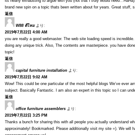
its nearly exhausting to argue with you (not that I truly would need…HaHa).
brand new spin on a topic thats been written about for years. Great stuff, s
返信
W88 ดีไหม
より:
2019年7月22日 4:00 AM
you are really a good webmaster. The web site loading speed is incredible.
doing any unique trick. Also, The contents are masterpiece. you have done 
topic!
返信
capital furniture installation
より:
2019年7月22日 9:02 AM
Wow! This could be one particular of the most helpful blogs We’ve ever arr
subject. Basically Fantastic. I am also an expert in this topic so I can unde
返信
office furniture assemblers
より:
2019年7月22日 3:25 PM
Thanks a bunch for sharing this with all people you actually understand w
approximately! Bookmarked. Please additionally visit my site =). We will h