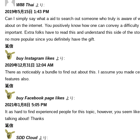
W88 Thai
より:
2019年5月15日 1:43 PM
Can I simply say what a aid to search out someone who truly is aware of w
about on the internet. You positively know how one can convey a difficulty
important. Extra folks have to read this and understand this side of the sto
no more popular since you definitely have the gift.
返信
buy Instagram likes
より:
2020年12月31日 12:04 AM
There as noticeably a bundle to find out about this. I assume you made cert
features also.
返信
buy Facebook page likes
より:
2021年1月8日 5:05 PM
It as hard to find experienced people for this topic, however, you seem li
talking about! Thanks
返信
SDD Cloud
より: