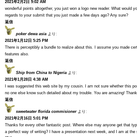
2021年2月2日 9:02 AM
wonderful points altogether, you just won a logo new reader. What would 
regards to your submit that you just made a few days ago? Any sure?
返信
poker dewa asia
より:
2021年1月12日 5:25 PM
There is perceptibly a bundle to realize about this. I assume you made cer
features also.
返信
Ship from China to Nigeria
より:
2021年1月28日 4:38 AM
I was suggested this web site by my cousin. I am not sure whether this pos
no one else know such detailed about my trouble. You are amazing! Thank
返信
sweetwater florida commisioner
より:
2021年2月16日 5:01 PM
Thanks for every other fantastic post. Where else may anyone get that typ
a perfect way of writing? I have a presentation next week, and I am at the 