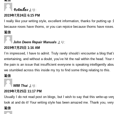
รับจัดเลี้ยง
より:
2019年7月24日 6:15 PM
I really like your writing style, excellent information, thanks for putting up
because roses have thorns, or you can rejoice because thorns have roses.
返信
John Deere Repair Manuals
より:
2019年7月25日 1:16 AM
I’m impressed, I have to admit. Truly rarely should i encounter a blog that
entertaining, and without a doubt, you’ve hit the nail within the head. Your 
the pain is an issue that insufficient everyone is speaking intelligently abo
we stumbled across this inside my try to find some thing relating to this.
返信
W88 Thai
より:
2019年7月25日 11:17 PM
Usually I do not read post on blogs, but I wish to say that this write-up ve
look at and do it! Your writing style has been amazed me. Thank you, very
返信