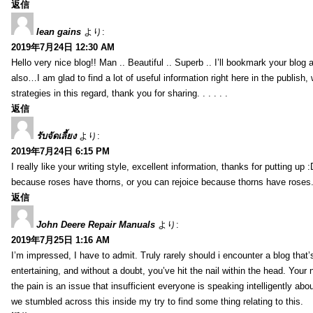
返信
lean gains
より:
2019年7月24日 12:30 AM
Hello very nice blog!! Man .. Beautiful .. Superb .. I’ll bookmark your blog
also…I am glad to find a lot of useful information right here in the publish
strategies in this regard, thank you for sharing. . . . . .
返信
รับจัดเลี้ยง
より:
2019年7月24日 6:15 PM
I really like your writing style, excellent information, thanks for putting up
because roses have thorns, or you can rejoice because thorns have roses.
返信
John Deere Repair Manuals
より:
2019年7月25日 1:16 AM
I’m impressed, I have to admit. Truly rarely should i encounter a blog that
entertaining, and without a doubt, you’ve hit the nail within the head. Your 
the pain is an issue that insufficient everyone is speaking intelligently abo
we stumbled across this inside my try to find some thing relating to this.