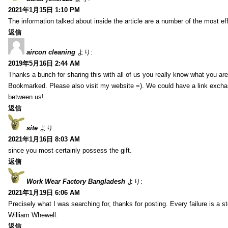
2021年1月15日 1:10 PM
The information talked about inside the article are a number of the most ef
返信
aircon cleaning
より:
2019年5月16日 2:44 AM
Thanks a bunch for sharing this with all of us you really know what you are
Bookmarked. Please also visit my website =). We could have a link exch
between us!
返信
site
より:
2021年1月16日 8:03 AM
since you most certainly possess the gift.
返信
Work Wear Factory Bangladesh
より:
2021年1月19日 6:06 AM
Precisely what I was searching for, thanks for posting. Every failure is a 
William Whewell.
返信