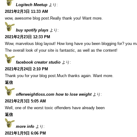
Logitech Meetup
より:
2021年2月3日 11:33 AM
wow, awesome blog post.Really thank you! Want more.
buy spotify plays
より:
2021年2月23日 12:33 PM
Wow, marvelous blog layout! How long have you been blogging for? you m
The overall look of your site is fantastic, as well as the content!
facebook creator studio
より:
2021年2月24日 2:10 PM
Thank you for your blog post.Much thanks again. Want more.
返信
offerweightloss.com how to lose weight
より:
2021年2月3日 5:05 AM
Well, one of the worst toxic offenders have already been
返信
more info
より:
2021年1月9日 6:06 PM