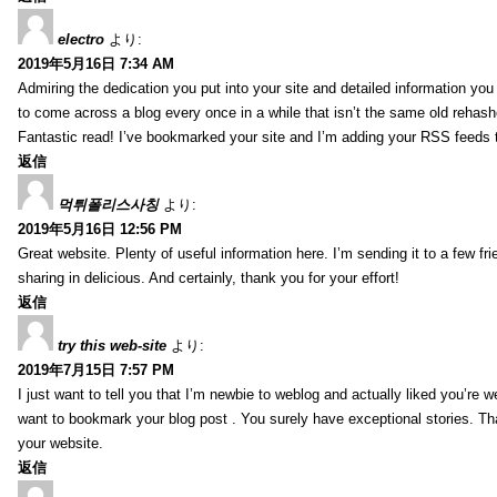
electro
より:
2019年5月16日 7:34 AM
Admiring the dedication you put into your site and detailed information yo
to come across a blog every once in a while that isn’t the same old rehash
Fantastic read! I’ve bookmarked your site and I’m adding your RSS feeds
返信
먹튀폴리스사칭
より:
2019年5月16日 12:56 PM
Great website. Plenty of useful information here. I’m sending it to a few fri
sharing in delicious. And certainly, thank you for your effort!
返信
try this web-site
より:
2019年7月15日 7:57 PM
I just want to tell you that I’m newbie to weblog and actually liked you’re we
want to bookmark your blog post . You surely have exceptional stories. Tha
your website.
返信