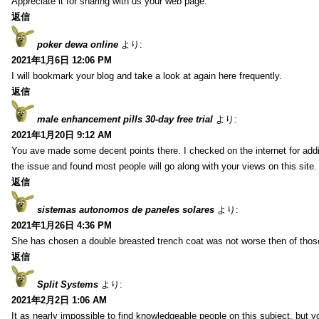
Appreciate it for sharing with us your web page.
返信
poker dewa online
より:
2021年1月6日 12:06 PM
I will bookmark your blog and take a look at again here frequently.
返信
male enhancement pills 30-day free trial
より:
2021年1月20日 9:12 AM
You ave made some decent points there. I checked on the internet for addi
the issue and found most people will go along with your views on this site.
返信
sistemas autonomos de paneles solares
より:
2021年1月26日 4:36 PM
She has chosen a double breasted trench coat was not worse then of tho
返信
Split Systems
より:
2021年2月2日 1:06 AM
It as nearly impossible to find knowledgeable people on this subject, but 