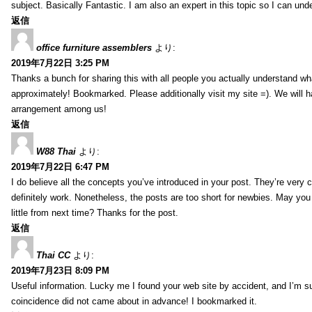
subject. Basically Fantastic. I am also an expert in this topic so I can unde
返信
office furniture assemblers
より:
2019年7月22日 3:25 PM
Thanks a bunch for sharing this with all people you actually understand w
approximately! Bookmarked. Please additionally visit my site =). We will h
arrangement among us!
返信
W88 Thai
より:
2019年7月22日 6:47 PM
I do believe all the concepts you’ve introduced in your post. They’re very
definitely work. Nonetheless, the posts are too short for newbies. May yo
little from next time? Thanks for the post.
返信
Thai CC
より:
2019年7月23日 8:09 PM
Useful information. Lucky me I found your web site by accident, and I’m s
coincidence did not came about in advance! I bookmarked it.