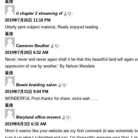
返信
it chapter 2 streaming vf
より:
2019年7月26日 11:18 PM
Utterly pent subject material, Really enjoyed reading.
返信
Cameron Beuther
より:
2019年7月28日 6:52 AM
Never, never and never again shall it be that this beautiful land will again 
oppression of one by another.’ By Nelson Mandela
返信
Bowie braiding salon
より:
2019年7月31日 9:04 PM
WONDERFUL Post.thanks for share..extra wait .. …
返信
Maryland office movers
より:
2019年8月3日 6:32 AM
Hmm it seems like your website ate my first comment (it was extremely long
sum it up what I submitted and say, I’m thoroughly enjoying your blog. I as