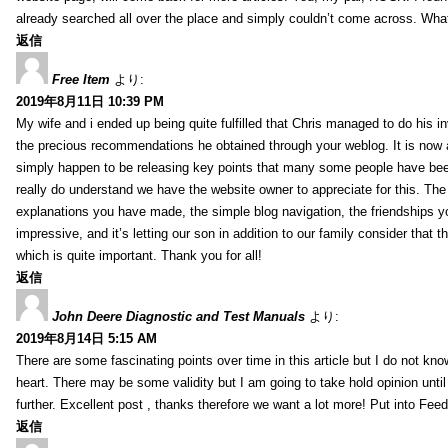
already searched all over the place and simply couldn’t come across. What
返信
Free Item
より:
2019年8月11日 10:39 PM
My wife and i ended up being quite fulfilled that Chris managed to do his i
the precious recommendations he obtained through your weblog. It is now 
simply happen to be releasing key points that many some people have been
really do understand we have the website owner to appreciate for this. Th
explanations you have made, the simple blog navigation, the friendships you h
impressive, and it’s letting our son in addition to our family consider that th
which is quite important. Thank you for all!
返信
John Deere Diagnostic and Test Manuals
より:
2019年8月14日 5:15 AM
There are some fascinating points over time in this article but I do not know
heart. There may be some validity but I am going to take hold opinion until I
further. Excellent post , thanks therefore we want a lot more! Put into Feed
返信