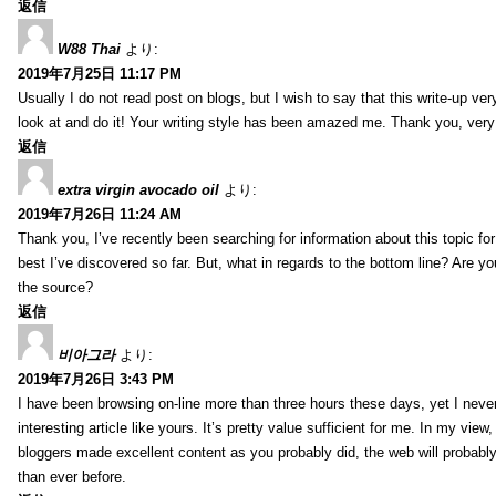
返信
W88 Thai
より:
2019年7月25日 11:17 PM
Usually I do not read post on blogs, but I wish to say that this write-up ve
look at and do it! Your writing style has been amazed me. Thank you, very
返信
extra virgin avocado oil
より:
2019年7月26日 11:24 AM
Thank you, I’ve recently been searching for information about this topic fo
best I’ve discovered so far. But, what in regards to the bottom line? Are y
the source?
返信
비아그라
より:
2019年7月26日 3:43 PM
I have been browsing on-line more than three hours these days, yet I neve
interesting article like yours. It’s pretty value sufficient for me. In my view
bloggers made excellent content as you probably did, the web will probabl
than ever before.