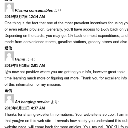
Plasma consumables
より:
2019年8月7日 12:14 AM
One thing is the fact that one of the most prevalent incentives for using y
or even rebate provision. Generally, you’ll have access to 1-5% back on v
Depending on the cards, you may get 1% back on most expenditures, and 
made from convenience stores, gasoline stations, grocery stores and als
返信
Hemp
より:
2019年8月10日 2:01 AM
I¡¦m now not positive where you are getting your info, however great topic
time learning much more or figuring out more. Thank you for excellent info 
of this information for my mission.
返信
Art hanging service
より:
2019年8月11日 4:37 AM
Thanks for sharing excellent informations. Your web-site is so cool. I am 
that you¡¦ve on this web site. It reveals how nicely you understand this s
website page, will come back for more articles. You, my pal, ROCK! I found