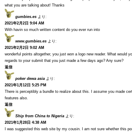
what you are talking about! Thanks
gumbies.es
より:
2021年2月2日 9:04 AM
With havin so much written content do you ever run into
www.gumbies.es
より:
2021年2月2日 9:02 AM
wonderful points altogether, you just won a logo new reader. What would 
regards to your submit that you just made a few days ago? Any sure?
返信
poker dewa asia
より:
2021年1月12日 5:25 PM
There is perceptibly a bundle to realize about this. I assume you made cer
features also.
返信
Ship from China to Nigeria
より:
2021年1月28日 4:38 AM
I was suggested this web site by my cousin. I am not sure whether this pos