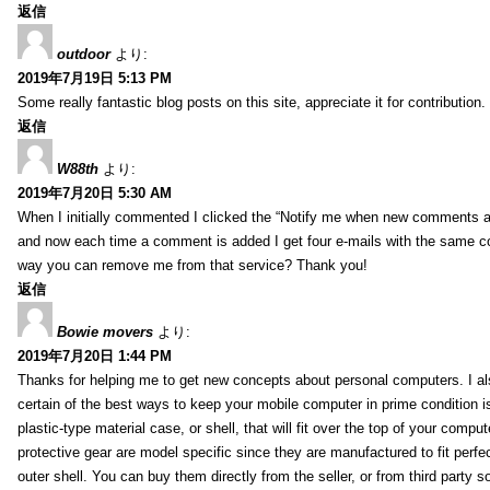
返信
outdoor
より:
2019年7月19日 5:13 PM
Some really fantastic blog posts on this site, appreciate it for contribution.
返信
W88th
より:
2019年7月20日 5:30 AM
When I initially commented I clicked the “Notify me when new comments 
and now each time a comment is added I get four e-mails with the same c
way you can remove me from that service? Thank you!
返信
Bowie movers
より:
2019年7月20日 1:44 PM
Thanks for helping me to get new concepts about personal computers. I als
certain of the best ways to keep your mobile computer in prime condition i
plastic-type material case, or shell, that will fit over the top of your compu
protective gear are model specific since they are manufactured to fit perfe
outer shell. You can buy them directly from the seller, or from third party s