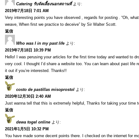
Catering รับจัดเลี้ยงนอกสถานที่
より:
2019年7月18日 7:01 AM
Very interesting points you have observed , regards for posting . “Oh, wha
weave, When first we practice to deceive” by Sir Walter Scott.
返信
Who was I in my past life
より:
2019年7月18日 10:39 PM
Hello! I was perusing your articles for the first time today and wanted to dro
very cool. I thought I’d share a website too. You can learn about past life 
it out if you’re interested. Thanks!!
返信
costo de pastillas misoprostol
より:
2020年12月30日 2:40 AM
Just wanna tell that this is extremely helpful, Thanks for taking your time to
返信
dewa togel online
より:
2021年1月5日 10:32 PM
You have made some decent points there. I checked on the internet for mo