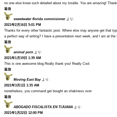
no one else know such detailed about my trouble. You are amazing! Thank
返信
sweetwater florida commisioner
より:
2021年2月16日 5:01 PM
Thanks for every other fantastic post. Where else may anyone get that typ
a perfect way of writing? I have a presentation next week, and I am at the 
返信
animal porn
より:
2021年1月19日 1:39 AM
This is one awesome blog.Really thank you! Really Cool.
返信
Moving East Bay
より:
2021年3月1日 1:35 AM
nonetheless, you command get bought an shakiness over
返信
ABOGADO FISCALISTA EN TIJUANA
より:
2021年1月22日 12:00 PM