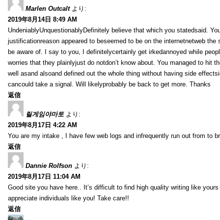
Marlen Outcalt
より:
2019年8月14日 8:49 AM
UndeniablyUnquestionablyDefinitely believe that which you statedsaid. You
justificationreason appeared to beseemed to be on the internetnetweb the s
be aware of. I say to you, I definitelycertainly get irkedannoyed while peop
worries that they plainlyjust do notdon’t know about. You managed to hit th
well asand alsoand defined out the whole thing without having side effectsi
cancould take a signal. Will likelyprobably be back to get more. Thanks
返信
릴게임야마토
より:
2019年8月17日 4:22 AM
You are my intake , I have few web logs and infrequently run out from to b
返信
Dannie Rolfson
より:
2019年8月17日 11:04 AM
Good site you have here.. It’s difficult to find high quality writing like your
appreciate individuals like you! Take care!!
返信