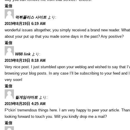
返信
먹튀폴리스 사이트
より:
2019年8月19日 6:19 AM
wonderful issues altogether, you simply received a brand new reader. Wha
about your put up that you made some days in the past? Any positive?
返信
W88 link
より:
2019年8月19日 8:18 AM
Very nice post. I just stumbled upon your weblog and wished to say that I’
browsing your blog posts. In any case I’ll be subscribing to your feed and 
very soon!
返信
릴게임야마토
より:
2019年8月20日 4:25 AM
F*ckin’ tremendous things here. I am very happy to peer your article. Than
looking forward to touch you. Will you kindly drop me a mail?
返信