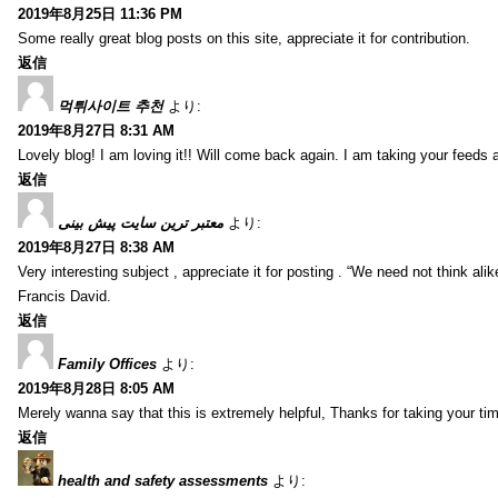
2019年8月25日 11:36 PM
Some really great blog posts on this site, appreciate it for contribution.
返信
먹튀사이트 추천
より:
2019年8月27日 8:31 AM
Lovely blog! I am loving it!! Will come back again. I am taking your feeds 
返信
معتبر ترین سایت پیش بینی
より:
2019年8月27日 8:38 AM
Very interesting subject , appreciate it for posting . “We need not think alik
Francis David.
返信
Family Offices
より:
2019年8月28日 8:05 AM
Merely wanna say that this is extremely helpful, Thanks for taking your time
返信
health and safety assessments
より: