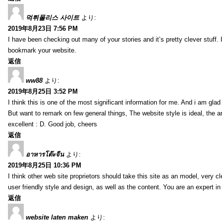
먹튀폴리스 사이트
より:
2019年8月23日 7:56 PM
I have been checking out many of your stories and it’s pretty clever stuff. 
bookmark your website.
返信
ww88
より:
2019年8月25日 3:52 PM
I think this is one of the most significant information for me. And i am glad 
But want to remark on few general things, The website style is ideal, the art
excellent : D. Good job, cheers
返信
อาหารโต๊ะจีน
より:
2019年8月25日 10:36 PM
I think other web site proprietors should take this site as an model, very 
user friendly style and design, as well as the content. You are an expert in 
返信
website laten maken
より: