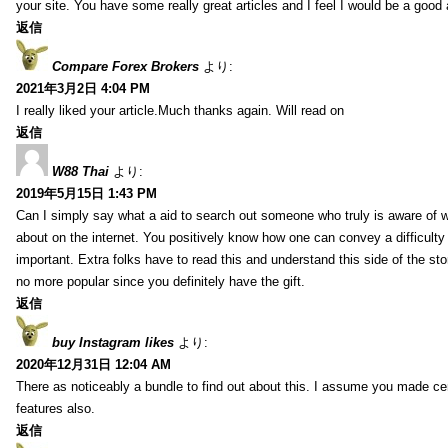
your site. You have some really great articles and I feel I would be a good 
返信
Compare Forex Brokers
より:
2021年3月2日 4:04 PM
I really liked your article.Much thanks again. Will read on
返信
W88 Thai
より:
2019年5月15日 1:43 PM
Can I simply say what a aid to search out someone who truly is aware of w
about on the internet. You positively know how one can convey a difficulty
important. Extra folks have to read this and understand this side of the sto
no more popular since you definitely have the gift.
返信
buy Instagram likes
より:
2020年12月31日 12:04 AM
There as noticeably a bundle to find out about this. I assume you made cert
features also.
返信