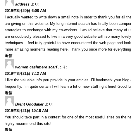
address
より:
2019年8月20日 6:08 AM
I actually wanted to write down a small note in order to thank you for all 
are giving on this website. My long internet search has finally been compe
strategies to exchange with my co-workers. I would believe that many of us 
are undoubtedly blessed to live in a very good website with so many lovely 
techniques. I feel truly grateful to have encountered the web page and loo
more amazing moments reading here. Thank you once more for everything
返信
women cashmere scarf
より:
2019年8月21日 7:12 AM
I like the valuable info you provide in your articles. I’ll bookmark your blo
frequently. I’m quite certain I will learn a lot of new stuff right here! Good l
返信
Brent Goodaker
より:
2019年8月21日 10:16 AM
You should take part in a contest for one of the most useful sites on the net
highly recommend this site!
返信