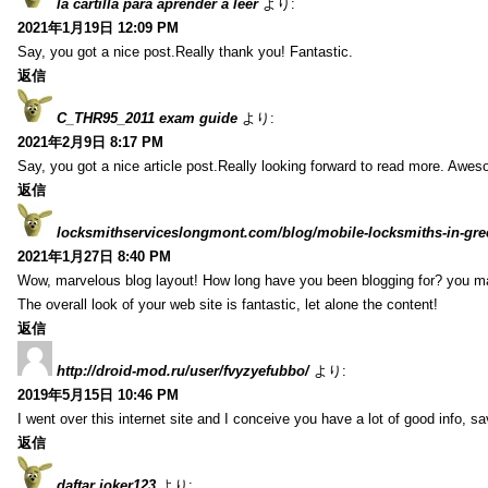
la cartilla para aprender a leer
より:
2021年1月19日 12:09 PM
Say, you got a nice post.Really thank you! Fantastic.
返信
C_THR95_2011 exam guide
より:
2021年2月9日 8:17 PM
Say, you got a nice article post.Really looking forward to read more. Awe
返信
locksmithserviceslongmont.com/blog/mobile-locksmiths-in-gre
2021年1月27日 8:40 PM
Wow, marvelous blog layout! How long have you been blogging for? you m
The overall look of your web site is fantastic, let alone the content!
返信
http://droid-mod.ru/user/fvyzyefubbo/
より:
2019年5月15日 10:46 PM
I went over this internet site and I conceive you have a lot of good info, sav
返信
daftar joker123
より: