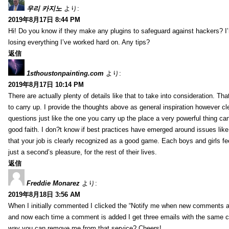
우리 카지노
より:
2019年8月17日 8:44 PM
Hi! Do you know if they make any plugins to safeguard against hackers? I
losing everything I’ve worked hard on. Any tips?
返信
1sthoustonpainting.com
より:
2019年8月17日 10:14 PM
There are actually plenty of details like that to take into consideration. Tha
to carry up. I provide the thoughts above as general inspiration however cle
questions just like the one you carry up the place a very powerful thing ca
good faith. I don?t know if best practices have emerged around issues like 
that your job is clearly recognized as a good game. Each boys and girls fe
just a second’s pleasure, for the rest of their lives.
返信
Freddie Monarez
より:
2019年8月18日 3:56 AM
When I initially commented I clicked the “Notify me when new comments 
and now each time a comment is added I get three emails with the same 
way you can remove me from that service? Cheers!