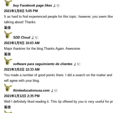
buy Facebook page likes
より:
2021年1月8日 5:05 PM
It as hard to find experienced people for this topic, however, you seem li
talking about! Thanks
返信
SDD Cloud
より:
2021年1月9日 10:03 AM
Major thankies for the blog.Thanks Again. Awesome.
返信
software para seguimiento de clientes
より:
2021年3月2日 12:33 AM
You made a number of good points there. I did a search on the matter and 
will agree with your blog.
thinkeducationusa.com
より:
2021年1月12日 2:35 PM
Well I definitely liked reading it. This tip offered by you is very useful for p
返信