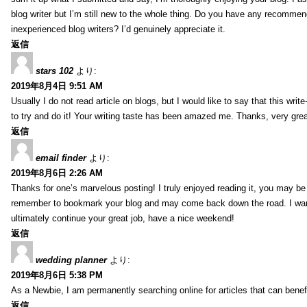
blog writer but I’m still new to the whole thing. Do you have any recommen
inexperienced blog writers? I’d genuinely appreciate it.
返信
stars 102
より:
2019年8月4日 9:51 AM
Usually I do not read article on blogs, but I would like to say that this wri
to try and do it! Your writing taste has been amazed me. Thanks, very great
返信
email finder
より:
2019年8月6日 2:26 AM
Thanks for one’s marvelous posting! I truly enjoyed reading it, you may be a
remember to bookmark your blog and may come back down the road. I wan
ultimately continue your great job, have a nice weekend!
返信
wedding planner
より:
2019年8月6日 5:38 PM
As a Newbie, I am permanently searching online for articles that can bene
返信