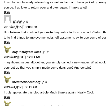
This blog is obviously interesting as well as factual. I have picked up many 
source. I ad love to return over and over again. Thanks a lot!
返信
릴게임
より:
2019年5月15日 2:08 PM
Hi, i believe that i noticed you visited my web site thus i came to “return t
to to find things to improve my website!I assume its ok to use some of yo
返信
buy Instagram likes
より:
2020年12月31日 12:03 AM
magnificent issues altogether, you simply gained a new reader. What wo
your put up that you simply made some days ago? Any certain?
返信
thequeenshead.org
より:
2021年1月17日 2:39 AM
I truly appreciate this blog article.Much thanks again. Really Cool.
返信