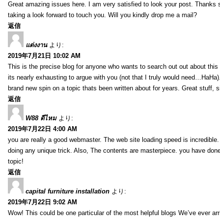
Great amazing issues here. I am very satisfied to look your post. Thanks
taking a look forward to touch you. Will you kindly drop me a mail?
返信
แต่งงาน
より:
2019年7月21日 10:02 AM
This is the precise blog for anyone who wants to search out out about this 
its nearly exhausting to argue with you (not that I truly would need…HaHa).
brand new spin on a topic thats been written about for years. Great stuff, s
返信
W88 ดีไหม
より:
2019年7月22日 4:00 AM
you are really a good webmaster. The web site loading speed is incredible.
doing any unique trick. Also, The contents are masterpiece. you have done 
topic!
返信
capital furniture installation
より:
2019年7月22日 9:02 AM
Wow! This could be one particular of the most helpful blogs We’ve ever arr