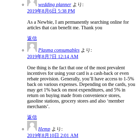
wedding planner
より:
2019年8月6日 5:38 PM
As a Newbie, I am permanently searching online for
articles that can benefit me. Thank you
返信
Plasma consumables
より:
2019年8月7日 12:14 AM
One thing is the fact that one of the most prevalent
incentives for using your card is a cash-back or even
rebate provision. Generally, you’ll have access to 1-5%
back on various expenses. Depending on the cards, you
may get 1% back on most expenditures, and 5% in
return on buying made from convenience stores,
gasoline stations, grocery stores and also ‘member
merchants’.
返信
Hemp
より:
2019年8月10日 2:01 AM