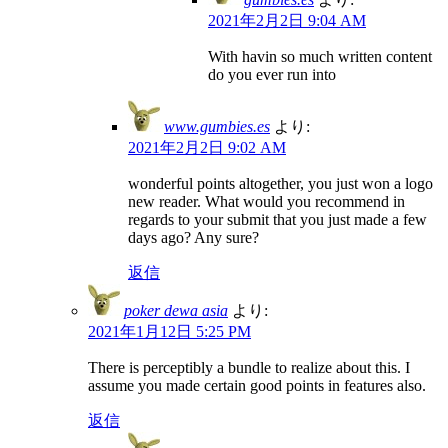
2021年2月2日 9:04 AM
With havin so much written content
do you ever run into
www.gumbies.es
より:
2021年2月2日 9:02 AM
wonderful points altogether, you just won a logo
new reader. What would you recommend in
regards to your submit that you just made a few
days ago? Any sure?
返信
poker dewa asia
より:
2021年1月12日 5:25 PM
There is perceptibly a bundle to realize about this. I
assume you made certain good points in features also.
返信