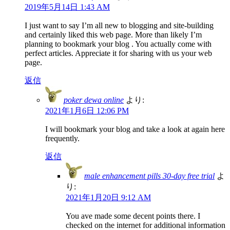
2019年5月14日 1:43 AM
I just want to say I’m all new to blogging and site-building
and certainly liked this web page. More than likely I’m
planning to bookmark your blog . You actually come with
perfect articles. Appreciate it for sharing with us your web
page.
返信
poker dewa online
より:
2021年1月6日 12:06 PM
I will bookmark your blog and take a look at again here
frequently.
返信
male enhancement pills 30-day free trial
よ
り:
2021年1月20日 9:12 AM
You ave made some decent points there. I
checked on the internet for additional information