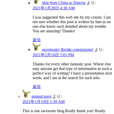
Ship from China to Nigeria
より:
2021年1月28日 4:38 AM
I was suggested this web site by my cousin. I am
not sure whether this post is written by him as no
one else know such detailed about my trouble.
You are amazing! Thanks!
返信
sweetwater florida commisioner
より:
2021年2月16日 5:01 PM
Thanks for every other fantastic post. Where else
may anyone get that type of information in such a
perfect way of writing? I have a presentation next
week, and I am at the search for such info.
返信
animal porn
より:
2021年1月19日 1:39 AM
This is one awesome blog.Really thank you! Really