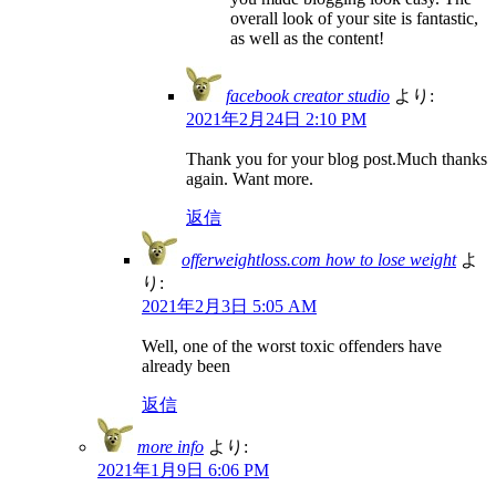
overall look of your site is fantastic,
as well as the content!
facebook creator studio
より:
2021年2月24日 2:10 PM
Thank you for your blog post.Much thanks
again. Want more.
返信
offerweightloss.com how to lose weight
よ
り:
2021年2月3日 5:05 AM
Well, one of the worst toxic offenders have
already been
返信
more info
より:
2021年1月9日 6:06 PM