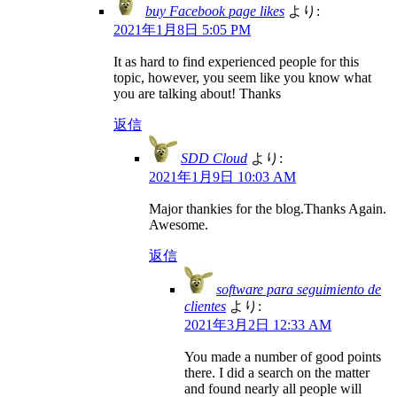
buy Facebook page likes
より:
2021年1月8日 5:05 PM
It as hard to find experienced people for this
topic, however, you seem like you know what
you are talking about! Thanks
返信
SDD Cloud
より:
2021年1月9日 10:03 AM
Major thankies for the blog.Thanks Again.
Awesome.
返信
software para seguimiento de
clientes
より:
2021年3月2日 12:33 AM
You made a number of good points
there. I did a search on the matter
and found nearly all people will