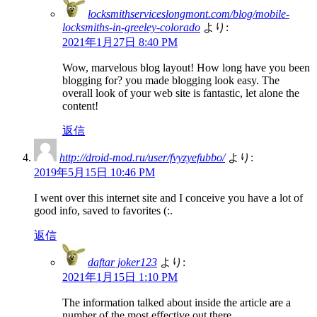
locksmithserviceslongmont.com/blog/mobile-
locksmiths-in-greeley-colorado
より:
2021年1月27日 8:40 PM
Wow, marvelous blog layout! How long have you been
blogging for? you made blogging look easy. The
overall look of your web site is fantastic, let alone the
content!
返信
http://droid-mod.ru/user/fvyzyefubbo/
より:
2019年5月15日 10:46 PM
I went over this internet site and I conceive you have a lot of
good info, saved to favorites (:.
返信
daftar joker123
より:
2021年1月15日 1:10 PM
The information talked about inside the article are a
number of the most effective out there