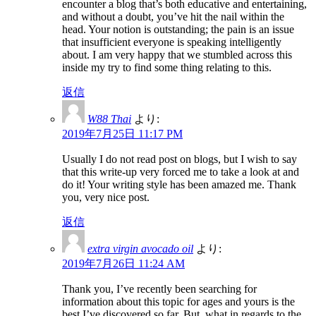
encounter a blog that’s both educative and entertaining,
and without a doubt, you’ve hit the nail within the
head. Your notion is outstanding; the pain is an issue
that insufficient everyone is speaking intelligently
about. I am very happy that we stumbled across this
inside my try to find some thing relating to this.
返信
W88 Thai
より:
2019年7月25日 11:17 PM
Usually I do not read post on blogs, but I wish to say
that this write-up very forced me to take a look at and
do it! Your writing style has been amazed me. Thank
you, very nice post.
返信
extra virgin avocado oil
より:
2019年7月26日 11:24 AM
Thank you, I’ve recently been searching for
information about this topic for ages and yours is the
best I’ve discovered so far. But, what in regards to the