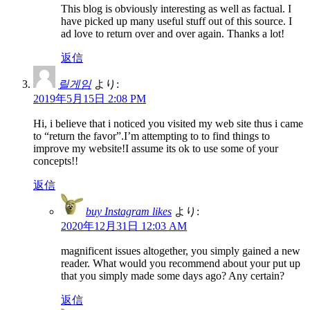
This blog is obviously interesting as well as factual. I
have picked up many useful stuff out of this source. I
ad love to return over and over again. Thanks a lot!
返信
릴게임
より:
2019年5月15日 2:08 PM
Hi, i believe that i noticed you visited my web site thus i came
to “return the favor”.I’m attempting to to find things to
improve my website!I assume its ok to use some of your
concepts!!
返信
buy Instagram likes
より:
2020年12月31日 12:03 AM
magnificent issues altogether, you simply gained a new
reader. What would you recommend about your put up
that you simply made some days ago? Any certain?
返信