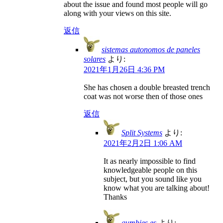
about the issue and found most people will go
along with your views on this site.
返信
sistemas autonomos de paneles
solares
より:
2021年1月26日 4:36 PM
She has chosen a double breasted trench
coat was not worse then of those ones
返信
Split Systems
より:
2021年2月2日 1:06 AM
It as nearly impossible to find
knowledgeable people on this
subject, but you sound like you
know what you are talking about!
Thanks
gumbies.es
より: