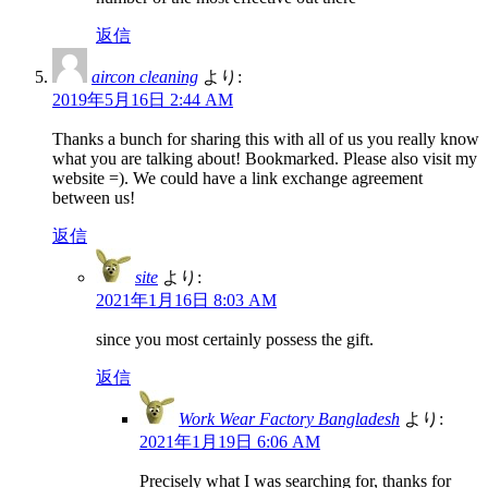
返信
aircon cleaning
より:
2019年5月16日 2:44 AM
Thanks a bunch for sharing this with all of us you really know
what you are talking about! Bookmarked. Please also visit my
website =). We could have a link exchange agreement
between us!
返信
site
より:
2021年1月16日 8:03 AM
since you most certainly possess the gift.
返信
Work Wear Factory Bangladesh
より:
2021年1月19日 6:06 AM
Precisely what I was searching for, thanks for