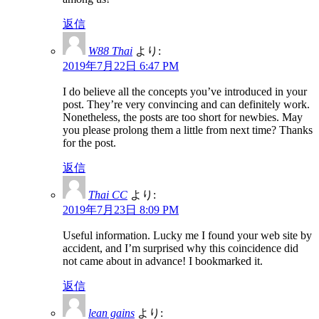
返信
W88 Thai
より:
2019年7月22日 6:47 PM
I do believe all the concepts you’ve introduced in your
post. They’re very convincing and can definitely work.
Nonetheless, the posts are too short for newbies. May
you please prolong them a little from next time? Thanks
for the post.
返信
Thai CC
より:
2019年7月23日 8:09 PM
Useful information. Lucky me I found your web site by
accident, and I’m surprised why this coincidence did
not came about in advance! I bookmarked it.
返信
lean gains
より: