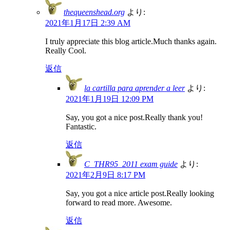
thequeenshead.org
より:
2021年1月17日 2:39 AM
I truly appreciate this blog article.Much thanks again.
Really Cool.
返信
la cartilla para aprender a leer
より:
2021年1月19日 12:09 PM
Say, you got a nice post.Really thank you!
Fantastic.
返信
C_THR95_2011 exam guide
より:
2021年2月9日 8:17 PM
Say, you got a nice article post.Really looking
forward to read more. Awesome.
返信