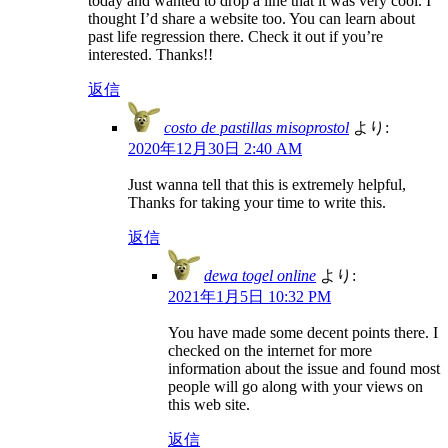
today and wanted to drop a line that it was very cool. I
thought I’d share a website too. You can learn about
past life regression there. Check it out if you’re
interested. Thanks!!
返信
costo de pastillas misoprostol
より:
2020年12月30日 2:40 AM
Just wanna tell that this is extremely helpful,
Thanks for taking your time to write this.
返信
dewa togel online
より:
2021年1月5日 10:32 PM
You have made some decent points there. I
checked on the internet for more
information about the issue and found most
people will go along with your views on
this web site.
返信