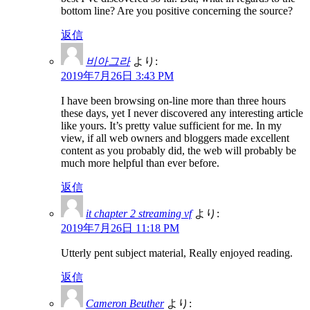
bottom line? Are you positive concerning the source?
返信
비아그라
より:
2019年7月26日 3:43 PM
I have been browsing on-line more than three hours
these days, yet I never discovered any interesting article
like yours. It’s pretty value sufficient for me. In my
view, if all web owners and bloggers made excellent
content as you probably did, the web will probably be
much more helpful than ever before.
返信
it chapter 2 streaming vf
より:
2019年7月26日 11:18 PM
Utterly pent subject material, Really enjoyed reading.
返信
Cameron Beuther
より: