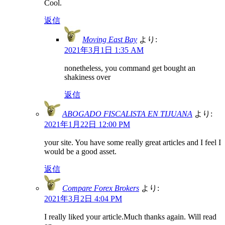
Cool.
返信
Moving East Bay
より:
2021年3月1日 1:35 AM
nonetheless, you command get bought an
shakiness over
返信
ABOGADO FISCALISTA EN TIJUANA
より:
2021年1月22日 12:00 PM
your site. You have some really great articles and I feel I
would be a good asset.
返信
Compare Forex Brokers
より:
2021年3月2日 4:04 PM
I really liked your article.Much thanks again. Will read