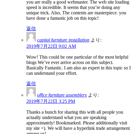
you are really a good webmaster. The web site loading
speed is incredible. It seems that you’re doing any
unique trick. Also, The contents are masterpiece. you
have done a fantastic job on this topic!
返信
capital furniture installation
より:
2019年7月22日 9:02 AM
Wow! This could be one particular of the most helpful
blogs We’ve ever arrive across on this subject.
Basically Fantastic. I am also an expert in this topic so I
can understand your effort.
返信
office furniture assemblers
より:
2019年7月22日 3:25 PM
Thanks a bunch for sharing this with all people you
actually understand what you are speaking
approximately! Bookmarked. Please additionally visit
my site =). We will have a hyperlink trade arrangement
among us!