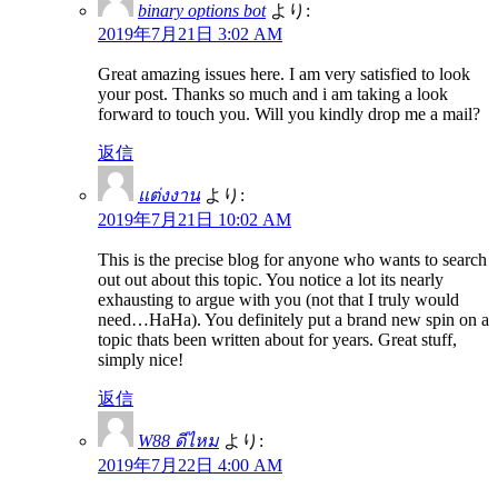
binary options bot
より:
2019年7月21日 3:02 AM
Great amazing issues here. I am very satisfied to look
your post. Thanks so much and i am taking a look
forward to touch you. Will you kindly drop me a mail?
返信
แต่งงาน
より:
2019年7月21日 10:02 AM
This is the precise blog for anyone who wants to search
out out about this topic. You notice a lot its nearly
exhausting to argue with you (not that I truly would
need…HaHa). You definitely put a brand new spin on a
topic thats been written about for years. Great stuff,
simply nice!
返信
W88 ดีไหม
より:
2019年7月22日 4:00 AM