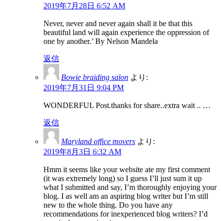
2019年7月28日 6:52 AM
Never, never and never again shall it be that this
beautiful land will again experience the oppression of
one by another.’ By Nelson Mandela
返信
Bowie braiding salon
より:
2019年7月31日 9:04 PM
WONDERFUL Post.thanks for share..extra wait .. …
返信
Maryland office movers
より:
2019年8月3日 6:32 AM
Hmm it seems like your website ate my first comment
(it was extremely long) so I guess I’ll just sum it up
what I submitted and say, I’m thoroughly enjoying your
blog. I as well am an aspiring blog writer but I’m still
new to the whole thing. Do you have any
recommendations for inexperienced blog writers? I’d