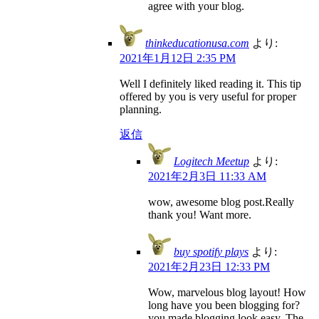
agree with your blog.
thinkeducationusa.com
より:
2021年1月12日 2:35 PM
Well I definitely liked reading it. This tip
offered by you is very useful for proper
planning.
返信
Logitech Meetup
より:
2021年2月3日 11:33 AM
wow, awesome blog post.Really
thank you! Want more.
buy spotify plays
より:
2021年2月23日 12:33 PM
Wow, marvelous blog layout! How
long have you been blogging for?
you made blogging look easy. The