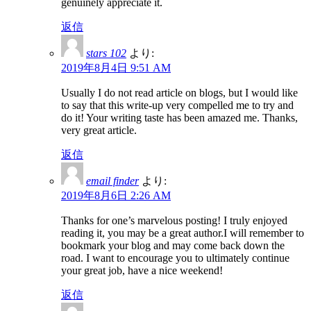
genuinely appreciate it.
返信
stars 102
より:
2019年8月4日 9:51 AM
Usually I do not read article on blogs, but I would like
to say that this write-up very compelled me to try and
do it! Your writing taste has been amazed me. Thanks,
very great article.
返信
email finder
より:
2019年8月6日 2:26 AM
Thanks for one’s marvelous posting! I truly enjoyed
reading it, you may be a great author.I will remember to
bookmark your blog and may come back down the
road. I want to encourage you to ultimately continue
your great job, have a nice weekend!
返信