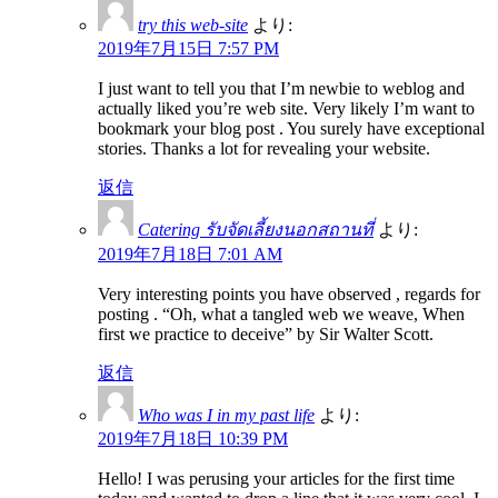
try this web-site
より:
2019年7月15日 7:57 PM
I just want to tell you that I’m newbie to weblog and
actually liked you’re web site. Very likely I’m want to
bookmark your blog post . You surely have exceptional
stories. Thanks a lot for revealing your website.
返信
Catering รับจัดเลี้ยงนอกสถานที่
より:
2019年7月18日 7:01 AM
Very interesting points you have observed , regards for
posting . “Oh, what a tangled web we weave, When
first we practice to deceive” by Sir Walter Scott.
返信
Who was I in my past life
より:
2019年7月18日 10:39 PM
Hello! I was perusing your articles for the first time