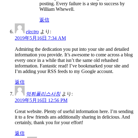
posting. Every failure is a step to success by
William Whewell.
返信
electro
より:
2019年5月16日 7:34 AM
Admiring the dedication you put into your site and detailed
information you provide. It’s awesome to come across a blog
every once in a while that isn’t the same old rehashed
information. Fantastic read! I’ve bookmarked your site and
I’m adding your RSS feeds to my Google account.
返信
먹튀폴리스사칭
より:
2019年5月16日 12:56 PM
Great website. Plenty of useful information here. I’m sending
it to a few friends ans additionally sharing in delicious. And
certainly, thank you for your effort!
返信