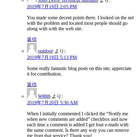
John Deere Technical Manuals
より:
2019年7月19日 2:05 PM
You made some decent points there. I looked on the net
with the problem and located most people should go
along with with the web site.
返信
outdoor
より:
2019年7月19日 5:13 PM
Some really fantastic blog posts on this site, appreciate
it for contribution.
返信
W88th
より:
2019年7月20日 5:30 AM
When I initially commented I clicked the “Notify me
when new comments are added” checkbox and now
each time a comment is added I get four e-mails with
the same comment. Is there any way you can remove
me from that service? Thank you!