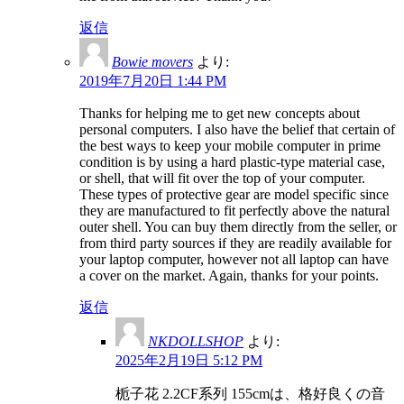
返信
Bowie movers
より:
2019年7月20日 1:44 PM
Thanks for helping me to get new concepts about
personal computers. I also have the belief that certain of
the best ways to keep your mobile computer in prime
condition is by using a hard plastic-type material case,
or shell, that will fit over the top of your computer.
These types of protective gear are model specific since
they are manufactured to fit perfectly above the natural
outer shell. You can buy them directly from the seller, or
from third party sources if they are readily available for
your laptop computer, however not all laptop can have
a cover on the market. Again, thanks for your points.
返信
NKDOLLSHOP
より:
2025年2月19日 5:12 PM
栀子花 2.2CF系列 155cmは、格好良くの音