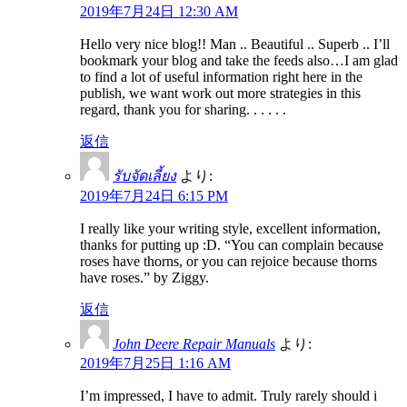
2019年7月24日 12:30 AM
Hello very nice blog!! Man .. Beautiful .. Superb .. I’ll
bookmark your blog and take the feeds also…I am glad
to find a lot of useful information right here in the
publish, we want work out more strategies in this
regard, thank you for sharing. . . . . .
返信
รับจัดเลี้ยง
より:
2019年7月24日 6:15 PM
I really like your writing style, excellent information,
thanks for putting up :D. “You can complain because
roses have thorns, or you can rejoice because thorns
have roses.” by Ziggy.
返信
John Deere Repair Manuals
より:
2019年7月25日 1:16 AM
I’m impressed, I have to admit. Truly rarely should i