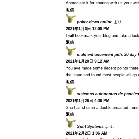
Appreciate it for sharing with us your we
返信
poker dewa online
より:
2021年1月6日 12:06 PM
I will bookmark your blog and take a look
返信
male enhancement pills 30-day fr
2021年1月20日 9:12 AM
You ave made some decent points there. I
the issue and found most people will go a
返信
sistemas autonomos de paneles
2021年1月26日 4:36 PM
She has chosen a double breasted trenc
返信
Split Systems
より:
2021年2月2日 1:06 AM