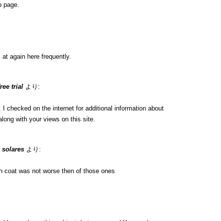
b page.
 at again here frequently.
ee trial
より:
 checked on the internet for additional information about
long with your views on this site.
 solares
より:
h coat was not worse then of those ones