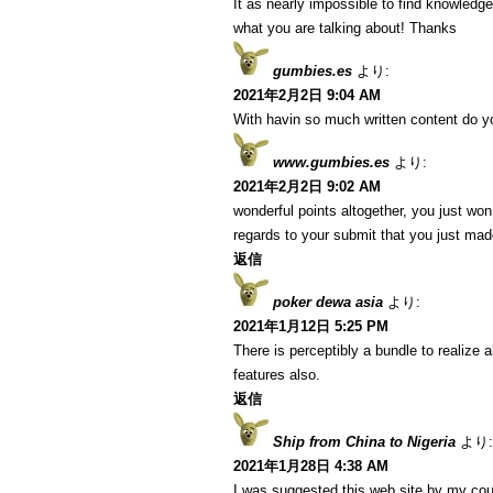
It as nearly impossible to find knowledg
what you are talking about! Thanks
gumbies.es
より:
2021年2月2日 9:04 AM
With havin so much written content do yo
www.gumbies.es
より:
2021年2月2日 9:02 AM
wonderful points altogether, you just w
regards to your submit that you just ma
返信
poker dewa asia
より:
2021年1月12日 5:25 PM
There is perceptibly a bundle to realize
features also.
返信
Ship from China to Nigeria
より:
2021年1月28日 4:38 AM
I was suggested this web site by my cous