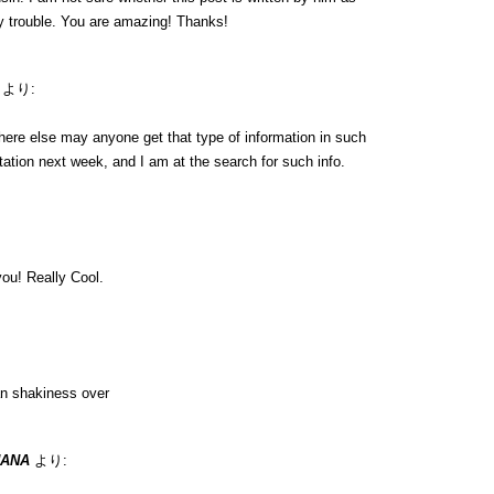
y trouble. You are amazing! Thanks!
より:
here else may anyone get that type of information in such
tation next week, and I am at the search for such info.
ou! Really Cool.
n shakiness over
UANA
より: