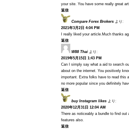
your site. You have some really great art
返信
Compare Forex Brokers
より:
2021年3月2日 4:04 PM
I really liked your article.Much thanks ag
返信
W88 Thai
より:
2019年5月15日 1:43 PM
Can I simply say what a aid to search ou
about on the internet. You positively kn
important. Extra folks have to read this 
no more popular since you definitely have
返信
buy Instagram likes
より:
2020年12月31日 12:04 AM
There as noticeably a bundle to find out 
features also.
返信