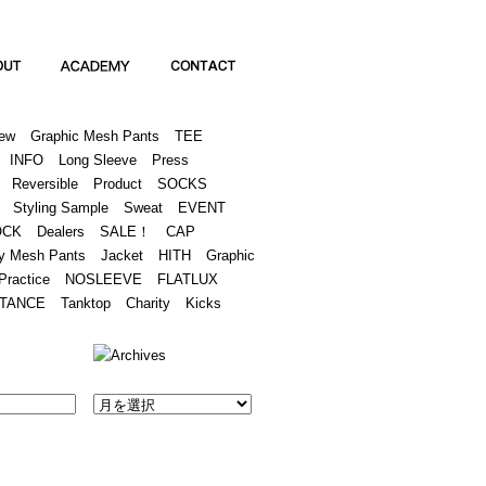
Academy
Contact
ew
Graphic Mesh Pants
TEE
INFO
Long Sleeve
Press
Reversible
Product
SOCKS
Styling Sample
Sweat
EVENT
OCK
Dealers
SALE！
CAP
y Mesh Pants
Jacket
HITH
Graphic
Practice
NOSLEEVE
FLATLUX
TANCE
Tanktop
Charity
Kicks