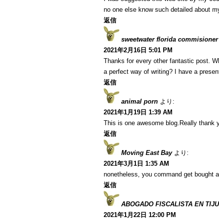
no one else know such detailed about m
返信
sweetwater florida commisioner
2021年2月16日 5:01 PM
Thanks for every other fantastic post. W
a perfect way of writing? I have a presen
返信
animal porn
より:
2021年1月19日 1:39 AM
This is one awesome blog.Really thank y
返信
Moving East Bay
より:
2021年3月1日 1:35 AM
nonetheless, you command get bought a
返信
ABOGADO FISCALISTA EN TIJ
2021年1月22日 12:00 PM