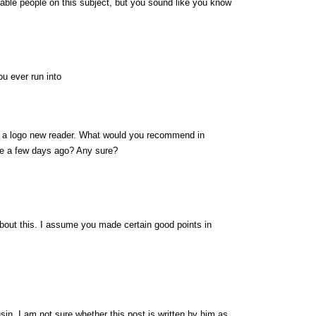
eable people on this subject, but you sound like you know
u ever run into
on a logo new reader. What would you recommend in
de a few days ago? Any sure?
 about this. I assume you made certain good points in
in. I am not sure whether this post is written by him as