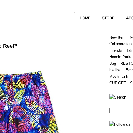
Home
Hugest
About
Store
New Item
N
Collaboration
c Reef”
Friends
Tali
Hoodie Parka
Bag
REST
hxalive
Eas
Mesh Tank
CUT OFF
S