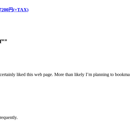
/ 7200円(+TAX)
f””
 certainly liked this web page. More than likely I’m planning to bookmar
requently.