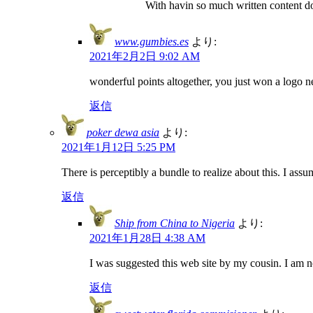
With havin so much written content do
www.gumbies.es
より:
2021年2月2日 9:02 AM
wonderful points altogether, you just won a logo
返信
poker dewa asia
より:
2021年1月12日 5:25 PM
There is perceptibly a bundle to realize about this. I ass
返信
Ship from China to Nigeria
より:
2021年1月28日 4:38 AM
I was suggested this web site by my cousin. I am n
返信