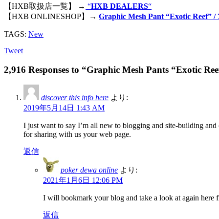
【HXB取扱店一覧】 →
“
HXB DEALERS
“
【HXB ONLINESHOP】→
Graphic Mesh Pant “Exotic Reef” 
TAGS:
New
Tweet
2,916 Responses to “Graphic Mesh Pants “Exotic Ree
discover this info here
より:
2019年5月14日 1:43 AM
I just want to say I’m all new to blogging and site-building and
for sharing with us your web page.
返信
poker dewa online
より:
2021年1月6日 12:06 PM
I will bookmark your blog and take a look at again here f
返信