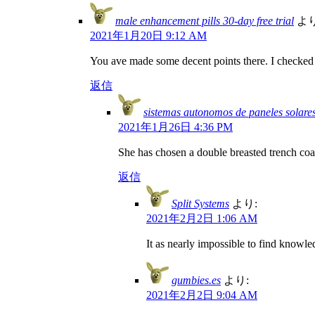
male enhancement pills 30-day free trial
より
2021年1月20日 9:12 AM
You ave made some decent points there. I checked o
返信
sistemas autonomos de paneles solare
2021年1月26日 4:36 PM
She has chosen a double breasted trench coa
返信
Split Systems
より:
2021年2月2日 1:06 AM
It as nearly impossible to find knowl
gumbies.es
より:
2021年2月2日 9:04 AM