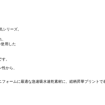
気シリーズ。
れ、
を使用した
です。
ン性から、
ニフォームに最適な急速吸水速乾素材に、総柄昇華プリントで
。