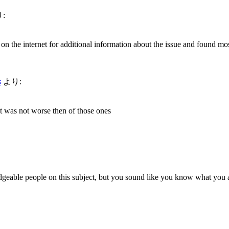
:
n the internet for additional information about the issue and found mos
s
より:
t was not worse then of those ones
edgeable people on this subject, but you sound like you know what you 