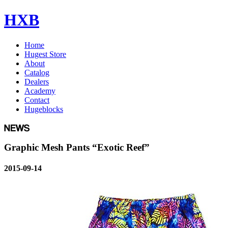
HXB
Home
Hugest Store
About
Catalog
Dealers
Academy
Contact
Hugeblocks
Graphic Mesh Pants “Exotic Reef”
2015-09-14