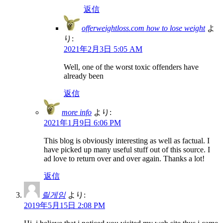
返信
offerweightloss.com how to lose weight
よ
り:
2021年2月3日 5:05 AM
Well, one of the worst toxic offenders have
already been
返信
more info
より:
2021年1月9日 6:06 PM
This blog is obviously interesting as well as factual. I
have picked up many useful stuff out of this source. I
ad love to return over and over again. Thanks a lot!
返信
릴게임
より:
2019年5月15日 2:08 PM