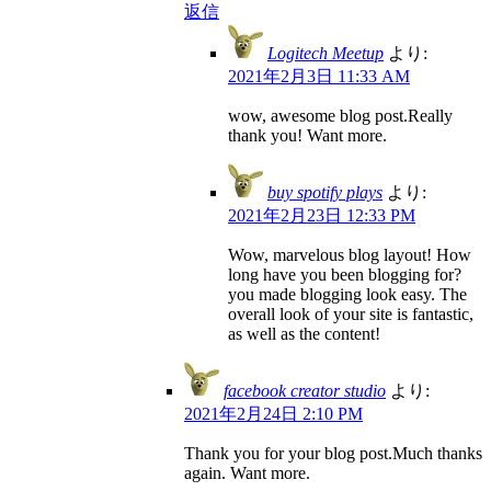
返信
Logitech Meetup
より:
2021年2月3日 11:33 AM
wow, awesome blog post.Really
thank you! Want more.
buy spotify plays
より:
2021年2月23日 12:33 PM
Wow, marvelous blog layout! How
long have you been blogging for?
you made blogging look easy. The
overall look of your site is fantastic,
as well as the content!
facebook creator studio
より:
2021年2月24日 2:10 PM
Thank you for your blog post.Much thanks
again. Want more.