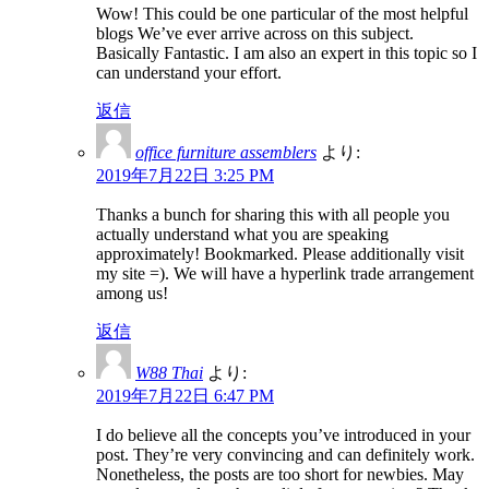
Wow! This could be one particular of the most helpful
blogs We’ve ever arrive across on this subject.
Basically Fantastic. I am also an expert in this topic so I
can understand your effort.
返信
office furniture assemblers
より:
2019年7月22日 3:25 PM
Thanks a bunch for sharing this with all people you
actually understand what you are speaking
approximately! Bookmarked. Please additionally visit
my site =). We will have a hyperlink trade arrangement
among us!
返信
W88 Thai
より:
2019年7月22日 6:47 PM
I do believe all the concepts you’ve introduced in your
post. They’re very convincing and can definitely work.
Nonetheless, the posts are too short for newbies. May