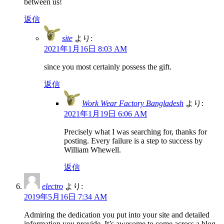
between us!
返信
site
より:
2021年1月16日 8:03 AM
since you most certainly possess the gift.
返信
Work Wear Factory Bangladesh
より:
2021年1月19日 6:06 AM
Precisely what I was searching for, thanks for
posting. Every failure is a step to success by
William Whewell.
返信
electro
より:
2019年5月16日 7:34 AM
Admiring the dedication you put into your site and detailed
information you provide. It’s awesome to come across a blog