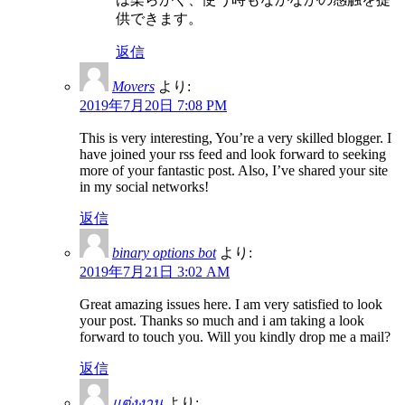
供できます。
返信
Movers
より:
2019年7月20日 7:08 PM
This is very interesting, You’re a very skilled blogger. I
have joined your rss feed and look forward to seeking
more of your fantastic post. Also, I’ve shared your site
in my social networks!
返信
binary options bot
より:
2019年7月21日 3:02 AM
Great amazing issues here. I am very satisfied to look
your post. Thanks so much and i am taking a look
forward to touch you. Will you kindly drop me a mail?
返信
แต่งงาน
より: