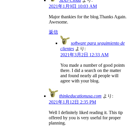
SDD Cloud
より:
2021年1月9日 10:03 AM
Major thankies for the blog.Thanks Again.
Awesome.
返信
software para seguimiento de
clientes
より:
2021年3月2日 12:33 AM
You made a number of good points
there. I did a search on the matter
and found nearly all people will
agree with your blog.
thinkeducationusa.com
より:
2021年1月12日 2:35 PM
Well I definitely liked reading it. This tip
offered by you is very useful for proper
planning.