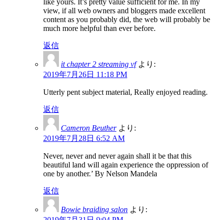
like yours. It’s pretty value sufficient for me. In my
view, if all web owners and bloggers made excellent
content as you probably did, the web will probably be
much more helpful than ever before.
返信
it chapter 2 streaming vf
より:
2019年7月26日 11:18 PM
Utterly pent subject material, Really enjoyed reading.
返信
Cameron Beuther
より:
2019年7月28日 6:52 AM
Never, never and never again shall it be that this
beautiful land will again experience the oppression of
one by another.’ By Nelson Mandela
返信
Bowie braiding salon
より:
2019年7月31日 9:04 PM