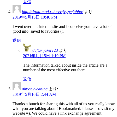
返信
http://droid-mod.ru/user/fvyzyefubbo/
より:
2019年5月15日 10:46 PM
I went over this internet site and I conceive you have a lot of
good info, saved to favorites (:.
返信
daftar joker123
より:
2021年1月15日 1:10 PM
The information talked about inside the article are a
number of the most effective out there
返信
aircon cleaning
より:
2019年5月16日 2:44 AM
Thanks a bunch for sharing this with all of us you really know
what you are talking about! Bookmarked. Please also visit my
website =). We could have a link exchange agreement