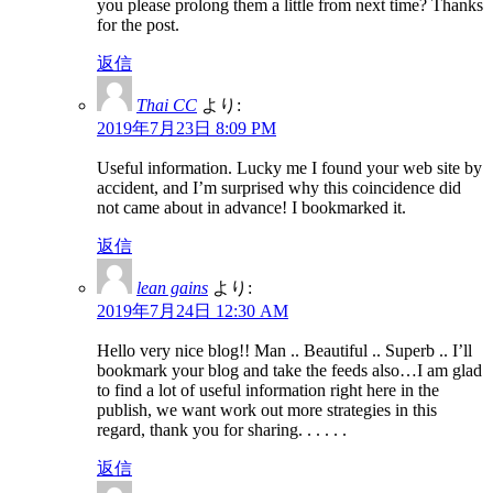
you please prolong them a little from next time? Thanks
for the post.
返信
Thai CC
より:
2019年7月23日 8:09 PM
Useful information. Lucky me I found your web site by
accident, and I’m surprised why this coincidence did
not came about in advance! I bookmarked it.
返信
lean gains
より:
2019年7月24日 12:30 AM
Hello very nice blog!! Man .. Beautiful .. Superb .. I’ll
bookmark your blog and take the feeds also…I am glad
to find a lot of useful information right here in the
publish, we want work out more strategies in this
regard, thank you for sharing. . . . . .
返信