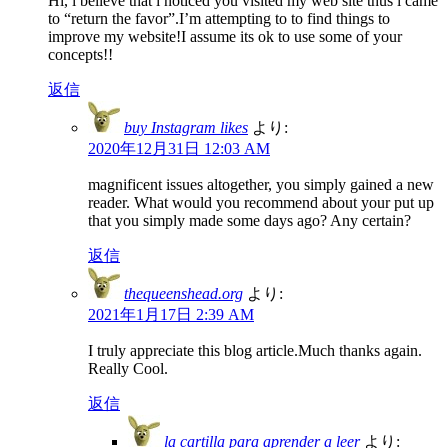
Hi, i believe that i noticed you visited my web site thus i came
to “return the favor”.I’m attempting to to find things to
improve my website!I assume its ok to use some of your
concepts!!
返信
buy Instagram likes
より:
2020年12月31日 12:03 AM
magnificent issues altogether, you simply gained a new
reader. What would you recommend about your put up
that you simply made some days ago? Any certain?
返信
thequeenshead.org
より:
2021年1月17日 2:39 AM
I truly appreciate this blog article.Much thanks again.
Really Cool.
返信
la cartilla para aprender a leer
より: