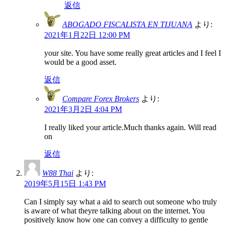
返信
ABOGADO FISCALISTA EN TIJUANA
より:
2021年1月22日 12:00 PM
your site. You have some really great articles and I feel I
would be a good asset.
返信
Compare Forex Brokers
より:
2021年3月2日 4:04 PM
I really liked your article.Much thanks again. Will read
on
返信
W88 Thai
より:
2019年5月15日 1:43 PM
Can I simply say what a aid to search out someone who truly
is aware of what theyre talking about on the internet. You
positively know how one can convey a difficulty to gentle