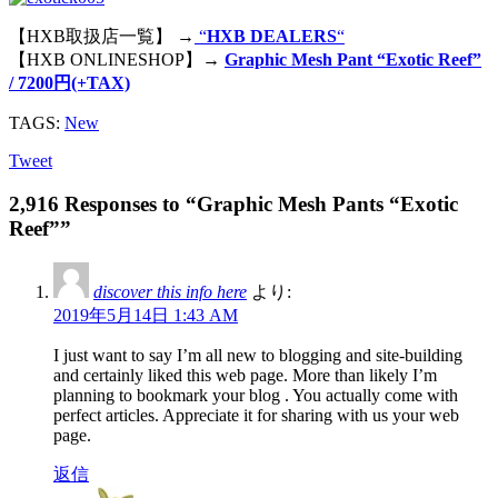
【HXB取扱店一覧】 →
“
HXB DEALERS
“
【HXB ONLINESHOP】→
Graphic Mesh Pant “Exotic Reef”
/ 7200円(+TAX)
TAGS:
New
Tweet
2,916 Responses to “Graphic Mesh Pants “Exotic
Reef””
discover this info here
より:
2019年5月14日 1:43 AM
I just want to say I’m all new to blogging and site-building
and certainly liked this web page. More than likely I’m
planning to bookmark your blog . You actually come with
perfect articles. Appreciate it for sharing with us your web
page.
返信