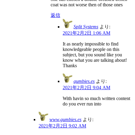
coat was not worse then of those ones
返信
Split Systems
より:
2021年2月2日 1:06 AM
It as nearly impossible to find
knowledgeable people on this
subject, but you sound like you
know what you are talking about!
Thanks
gumbies.es
より:
2021年2月2日 9:04 AM
With havin so much written content
do you ever run into
www.gumbies.es
より:
2021年2月2日 9:02 AM