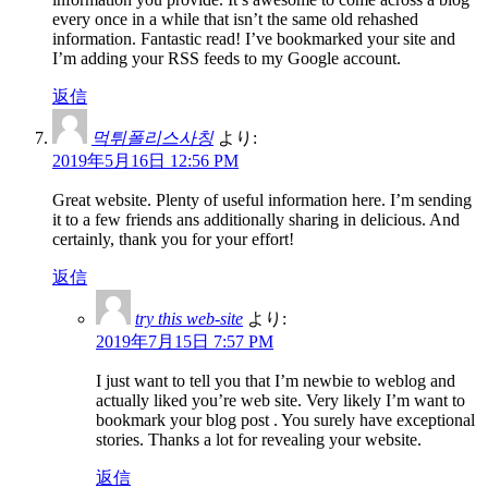
every once in a while that isn’t the same old rehashed
information. Fantastic read! I’ve bookmarked your site and
I’m adding your RSS feeds to my Google account.
返信
먹튀폴리스사칭
より:
2019年5月16日 12:56 PM
Great website. Plenty of useful information here. I’m sending
it to a few friends ans additionally sharing in delicious. And
certainly, thank you for your effort!
返信
try this web-site
より:
2019年7月15日 7:57 PM
I just want to tell you that I’m newbie to weblog and
actually liked you’re web site. Very likely I’m want to
bookmark your blog post . You surely have exceptional
stories. Thanks a lot for revealing your website.
返信