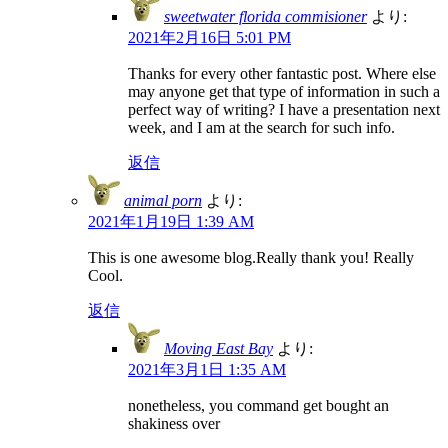
sweetwater florida commisioner
より:
2021年2月16日 5:01 PM
Thanks for every other fantastic post. Where else
may anyone get that type of information in such a
perfect way of writing? I have a presentation next
week, and I am at the search for such info.
返信
animal porn
より:
2021年1月19日 1:39 AM
This is one awesome blog.Really thank you! Really
Cool.
返信
Moving East Bay
より:
2021年3月1日 1:35 AM
nonetheless, you command get bought an
shakiness over