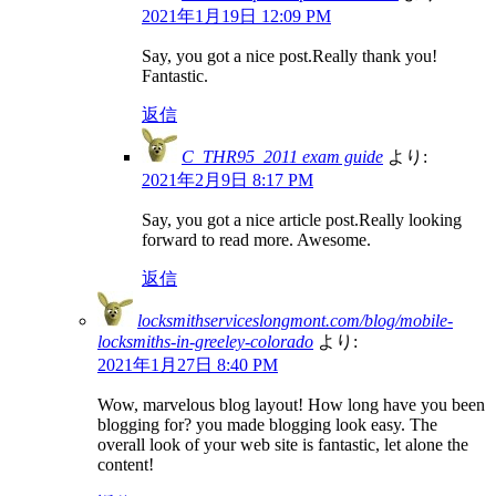
2021年1月19日 12:09 PM
Say, you got a nice post.Really thank you!
Fantastic.
返信
C_THR95_2011 exam guide
より:
2021年2月9日 8:17 PM
Say, you got a nice article post.Really looking
forward to read more. Awesome.
返信
locksmithserviceslongmont.com/blog/mobile-
locksmiths-in-greeley-colorado
より:
2021年1月27日 8:40 PM
Wow, marvelous blog layout! How long have you been
blogging for? you made blogging look easy. The
overall look of your web site is fantastic, let alone the
content!