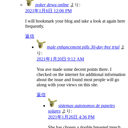
poker dewa online
より:
2021年1月6日 12:06 PM
I will bookmark your blog and take a look at again here
frequently.
返信
male enhancement pills 30-day free trial
よ
り:
2021年1月20日 9:12 AM
You ave made some decent points there. I
checked on the internet for additional information
about the issue and found most people will go
along with your views on this site.
返信
sistemas autonomos de paneles
solares
より:
2021年1月26日 4:36 PM
She has chosen a double breasted trench