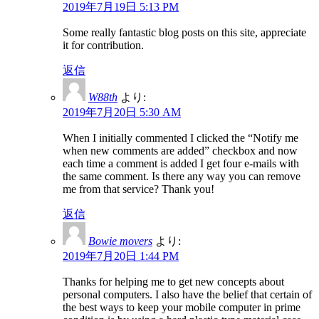
2019年7月19日 5:13 PM
Some really fantastic blog posts on this site, appreciate
it for contribution.
返信
W88th
より:
2019年7月20日 5:30 AM
When I initially commented I clicked the “Notify me
when new comments are added” checkbox and now
each time a comment is added I get four e-mails with
the same comment. Is there any way you can remove
me from that service? Thank you!
返信
Bowie movers
より:
2019年7月20日 1:44 PM
Thanks for helping me to get new concepts about
personal computers. I also have the belief that certain of
the best ways to keep your mobile computer in prime