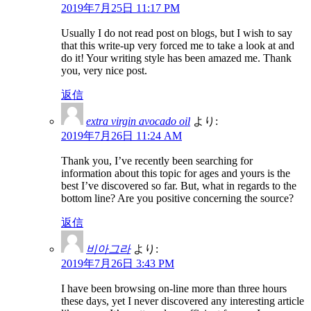
2019年7月25日 11:17 PM
Usually I do not read post on blogs, but I wish to say
that this write-up very forced me to take a look at and
do it! Your writing style has been amazed me. Thank
you, very nice post.
返信
extra virgin avocado oil
より:
2019年7月26日 11:24 AM
Thank you, I’ve recently been searching for
information about this topic for ages and yours is the
best I’ve discovered so far. But, what in regards to the
bottom line? Are you positive concerning the source?
返信
비아그라
より:
2019年7月26日 3:43 PM
I have been browsing on-line more than three hours
these days, yet I never discovered any interesting article