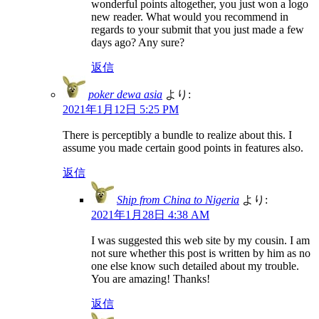
wonderful points altogether, you just won a logo
new reader. What would you recommend in
regards to your submit that you just made a few
days ago? Any sure?
返信
poker dewa asia
より:
2021年1月12日 5:25 PM
There is perceptibly a bundle to realize about this. I
assume you made certain good points in features also.
返信
Ship from China to Nigeria
より:
2021年1月28日 4:38 AM
I was suggested this web site by my cousin. I am
not sure whether this post is written by him as no
one else know such detailed about my trouble.
You are amazing! Thanks!
返信