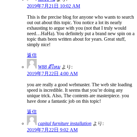
2019年7月21日 10:02 AM
This is the precise blog for anyone who wants to search
out out about this topic. You notice a lot its nearly
exhausting to argue with you (not that I truly would
need…HaHa). You definitely put a brand new spin on a
topic thats been written about for years. Great stuff,
simply nice!
返信
W88 ดีไหม
より:
2019年7月22日 4:00 AM
you are really a good webmaster. The web site loading
speed is incredible. It seems that you’re doing any
unique trick. Also, The contents are masterpiece. you
have done a fantastic job on this topic!
返信
capital furniture installation
より:
2019年7月22日 9:02 AM