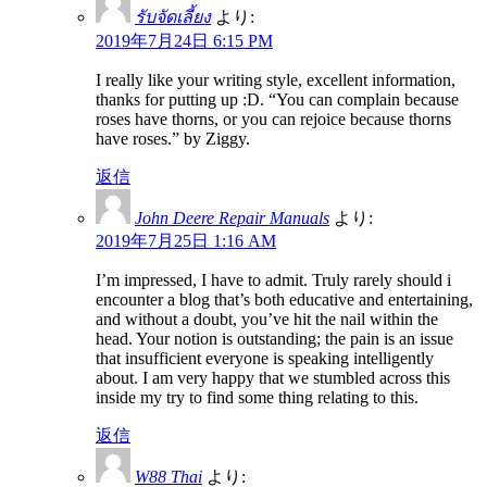
รับจัดเลี้ยง
より:
2019年7月24日 6:15 PM
I really like your writing style, excellent information,
thanks for putting up :D. “You can complain because
roses have thorns, or you can rejoice because thorns
have roses.” by Ziggy.
返信
John Deere Repair Manuals
より:
2019年7月25日 1:16 AM
I’m impressed, I have to admit. Truly rarely should i
encounter a blog that’s both educative and entertaining,
and without a doubt, you’ve hit the nail within the
head. Your notion is outstanding; the pain is an issue
that insufficient everyone is speaking intelligently
about. I am very happy that we stumbled across this
inside my try to find some thing relating to this.
返信
W88 Thai
より: