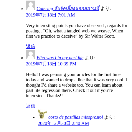
Catering รับจัดเลี้ยงนอกสถานที่
より:
2019年7月18日 7:01 AM
Very interesting points you have observed , regards for
posting . “Oh, what a tangled web we weave, When
first we practice to deceive” by Sir Walter Scott.
返信
Who was I in my past life
より:
2019年7月18日 10:39 PM
Hello! I was perusing your articles for the first time
today and wanted to drop a line that it was very cool. I
thought I’d share a website too. You can learn about
past life regression there. Check it out if you’re
interested. Thanks!!
返信
costo de pastillas misoprostol
より:
2020年12月30日 2:40 AM