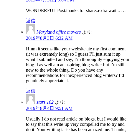
WONDERFUL Post.thanks for share..extra wait .. …
返信
Maryland office movers
より:
2019年8月3日 6:32 AM
Hmm it seems like your website ate my first comment
(it was extremely long) so I guess I’ll just sum it up
what I submitted and say, I’m thoroughly enjoying your
blog. I as well am an aspiring blog writer but I’m still
new to the whole thing. Do you have any
recommendations for inexperienced blog writers? I’d
genuinely appreciate it.
返信
stars 102
より:
2019年8月4日 9:51 AM
Usually I do not read article on blogs, but I would like
to say that this write-up very compelled me to try and
do it! Your writing taste has been amazed me. Thanks,