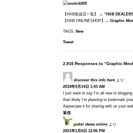
【HXB取扱店一覧】 →
“
HXB DEALER
【HXB ONLINESHOP】→
Graphic Mes
TAGS:
New
Tweet
2,916 Responses to “Graphic Mesh
discover this info here
より:
2019年5月14日 1:43 AM
I just want to say I’m all new to blogging
than likely I’m planning to bookmark your
Appreciate it for sharing with us your we
返信
poker dewa online
より:
2021年1月6日 12:06 PM