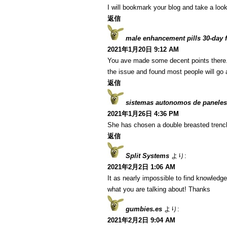
I will bookmark your blog and take a look
返信
male enhancement pills 30-day fr
2021年1月20日 9:12 AM
You ave made some decent points there. I
the issue and found most people will go a
返信
sistemas autonomos de paneles
2021年1月26日 4:36 PM
She has chosen a double breasted trenc
返信
Split Systems
より:
2021年2月2日 1:06 AM
It as nearly impossible to find knowledg
what you are talking about! Thanks
gumbies.es
より:
2021年2月2日 9:04 AM