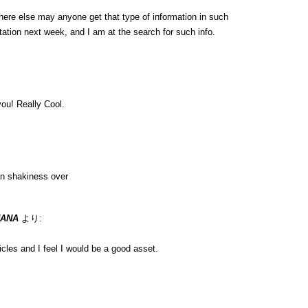
here else may anyone get that type of information in such
tation next week, and I am at the search for such info.
ou! Really Cool.
n shakiness over
UANA
より:
icles and I feel I would be a good asset.