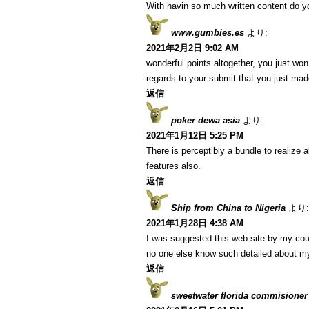
With havin so much written content do yo
www.gumbies.es
より:
2021年2月2日 9:02 AM
wonderful points altogether, you just w
regards to your submit that you just ma
返信
poker dewa asia
より:
2021年1月12日 5:25 PM
There is perceptibly a bundle to realize
features also.
返信
Ship from China to Nigeria
より:
2021年1月28日 4:38 AM
I was suggested this web site by my cous
no one else know such detailed about m
返信
sweetwater florida commisioner