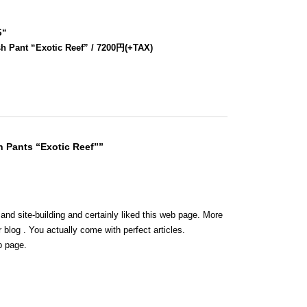
S
“
h Pant “Exotic Reef” / 7200円(+TAX)
 Pants “Exotic Reef””
 and site-building and certainly liked this web page. More
 blog . You actually come with perfect articles.
b page.