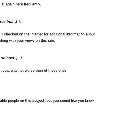
 at again here frequently.
ee trial
より:
 checked on the internet for additional information about
long with your views on this site.
 solares
より:
h coat was not worse then of those ones
eable people on this subject, but you sound like you know