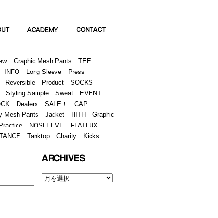
Academy
Contact
ew
Graphic Mesh Pants
TEE
INFO
Long Sleeve
Press
Reversible
Product
SOCKS
Styling Sample
Sweat
EVENT
OCK
Dealers
SALE！
CAP
y Mesh Pants
Jacket
HITH
Graphic
Practice
NOSLEEVE
FLATLUX
TANCE
Tanktop
Charity
Kicks