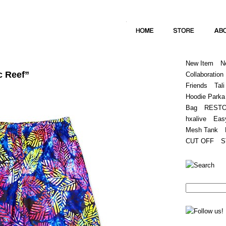
Home
Hugest
About
Store
New Item
N
c Reef”
Collaboration
Friends
Tali
Hoodie Parka
Bag
REST
hxalive
Eas
Mesh Tank
CUT OFF
S