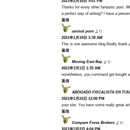
2021年2月16日 5:01 PM
Thanks for every other fantastic post. W
a perfect way of writing? I have a presen
返信
animal porn
より:
2021年1月19日 1:39 AM
This is one awesome blog.Really thank y
返信
Moving East Bay
より:
2021年3月1日 1:35 AM
nonetheless, you command get bought a
返信
ABOGADO FISCALISTA EN TIJ
2021年1月22日 12:00 PM
your site. You have some really great art
返信
Compare Forex Brokers
より:
2021年3月2日 4:04 PM