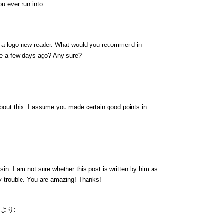
u ever run into
on a logo new reader. What would you recommend in
de a few days ago? Any sure?
 about this. I assume you made certain good points in
in. I am not sure whether this post is written by him as
y trouble. You are amazing! Thanks!
より: