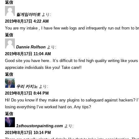
返信
릴게임야마토
より:
2019年8月17日 4:22 AM
You are my intake , I have few web logs and infrequently run out from to b
返信
Dannie Rolfson
より:
2019年8月17日 11:04 AM
Good site you have here.. It’s difficult to find high quality writing like your
appreciate individuals like you! Take care!!
返信
우리 카지노
より:
2019年8月17日 8:44 PM
Hi! Do you know if they make any plugins to safeguard against hackers? I
losing everything I’ve worked hard on. Any tips?
返信
1sthoustonpainting.com
より:
2019年8月17日 10:14 PM