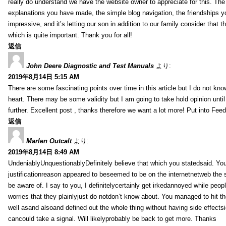
really do understand we have the website owner to appreciate for this. Th
explanations you have made, the simple blog navigation, the friendships you h
impressive, and it’s letting our son in addition to our family consider that th
which is quite important. Thank you for all!
返信
John Deere Diagnostic and Test Manuals
より:
2019年8月14日 5:15 AM
There are some fascinating points over time in this article but I do not know
heart. There may be some validity but I am going to take hold opinion until I
further. Excellent post , thanks therefore we want a lot more! Put into Feed
返信
Marlen Outcalt
より:
2019年8月14日 8:49 AM
UndeniablyUnquestionablyDefinitely believe that which you statedsaid. You
justificationreason appeared to beseemed to be on the internetnetweb the s
be aware of. I say to you, I definitelycertainly get irkedannoyed while peop
worries that they plainlyjust do notdon’t know about. You managed to hit th
well asand alsoand defined out the whole thing without having side effectsi
cancould take a signal. Will likelyprobably be back to get more. Thanks