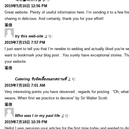
2019年5月16日 12:56 PM
Great website. Plenty of useful information here. I’m sending it to a few fri
sharing in delicious. And certainly, thank you for your effort!
返信
try this web-site
より:
2019年7月15日 7:57 PM
I just want to tell you that I’m newbie to weblog and actually liked you’re we
want to bookmark your blog post . You surely have exceptional stories. Tha
your website.
返信
Catering รับจัดเลี้ยงนอกสถานที่
より:
2019年7月18日 7:01 AM
Very interesting points you have observed , regards for posting . “Oh, wha
weave, When first we practice to deceive” by Sir Walter Scott.
返信
Who was I in my past life
より:
2019年7月18日 10:39 PM
Hello! I was perusing your articles for the first time today and wanted to dro