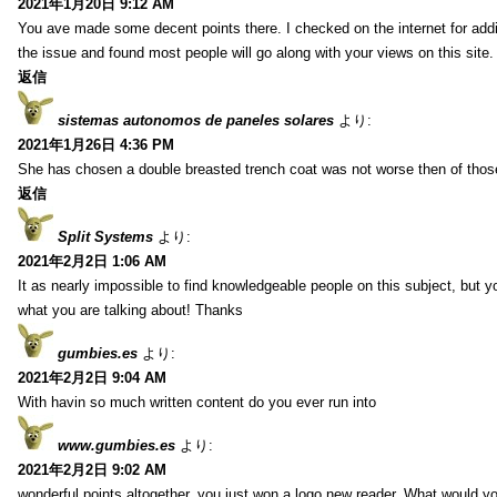
2021年1月20日 9:12 AM
You ave made some decent points there. I checked on the internet for addi
the issue and found most people will go along with your views on this site.
返信
sistemas autonomos de paneles solares
より:
2021年1月26日 4:36 PM
She has chosen a double breasted trench coat was not worse then of tho
返信
Split Systems
より:
2021年2月2日 1:06 AM
It as nearly impossible to find knowledgeable people on this subject, but 
what you are talking about! Thanks
gumbies.es
より:
2021年2月2日 9:04 AM
With havin so much written content do you ever run into
www.gumbies.es
より:
2021年2月2日 9:02 AM
wonderful points altogether, you just won a logo new reader. What would 