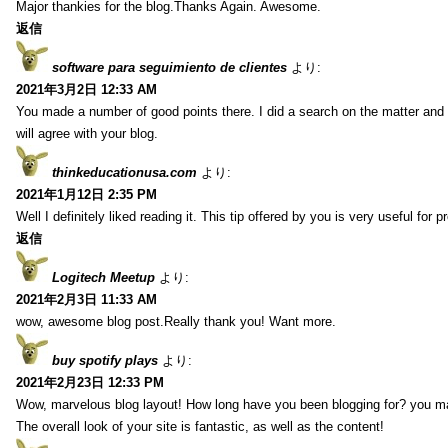
Major thankies for the blog.Thanks Again. Awesome.
返信
software para seguimiento de clientes
より:
2021年3月2日 12:33 AM
You made a number of good points there. I did a search on the matter and 
will agree with your blog.
thinkeducationusa.com
より:
2021年1月12日 2:35 PM
Well I definitely liked reading it. This tip offered by you is very useful for p
返信
Logitech Meetup
より:
2021年2月3日 11:33 AM
wow, awesome blog post.Really thank you! Want more.
buy spotify plays
より:
2021年2月23日 12:33 PM
Wow, marvelous blog layout! How long have you been blogging for? you m
The overall look of your site is fantastic, as well as the content!