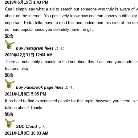
2019年5月15日 1:43 PM
Can I simply say what a aid to search out someone who truly is aware of w
about on the internet. You positively know how one can convey a difficulty
important. Extra folks have to read this and understand this side of the sto
no more popular since you definitely have the gift.
返信
buy Instagram likes
より:
2020年12月31日 12:04 AM
There as noticeably a bundle to find out about this. I assume you made cert
features also.
返信
buy Facebook page likes
より:
2021年1月8日 5:05 PM
It as hard to find experienced people for this topic, however, you seem li
talking about! Thanks
返信
SDD Cloud
より:
2021年1月9日 10:03 AM