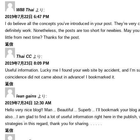
W88 Thai
より:
2019年7月22日 6:47 PM
I do believe all the concepts you’ve introduced in your post. They’re very
definitely work. Nonetheless, the posts are too short for newbies. May yo
little from next time? Thanks for the post.
返信
Thai CC
より:
2019年7月23日 8:09 PM
Useful information. Lucky me I found your web site by accident, and I’m s
coincidence did not came about in advance! I bookmarked it.
返信
lean gains
より:
2019年7月24日 12:30 AM
Hello very nice blog!! Man .. Beautiful .. Superb .. I’ll bookmark your blog
also…I am glad to find a lot of useful information right here in the publish
strategies in this regard, thank you for sharing. . . . . .
返信