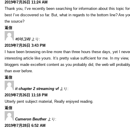
2019年7月26日 11:24 AM
Thank you, I’ve recently been searching for information about this topic fo
best I’ve discovered so far. But, what in regards to the bottom line? Are y
the source?
返信
비아그라
より:
2019年7月26日 3:43 PM
I have been browsing on-line more than three hours these days, yet I neve
interesting article like yours. It’s pretty value sufficient for me. In my view
bloggers made excellent content as you probably did, the web will probabl
than ever before.
返信
it chapter 2 streaming vf
より:
2019年7月26日 11:18 PM
Utterly pent subject material, Really enjoyed reading.
返信
Cameron Beuther
より:
2019年7月28日 6:52 AM