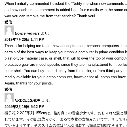
When I initially commented I clicked the “Notify me when new comments 
and now each time a comment is added I get four e-mails with the same c
way you can remove me from that service? Thank you!
返信
Bowie movers
より:
2019年7月20日 1:44 PM
Thanks for helping me to get new concepts about personal computers. I als
certain of the best ways to keep your mobile computer in prime condition i
plastic-type material case, or shell, that will fit over the top of your compu
protective gear are model specific since they are manufactured to fit perfe
outer shell. You can buy them directly from the seller, or from third party s
readily available for your laptop computer, however not all laptop can have
Again, thanks for your points.
返信
NKDOLLSHOP
より:
2025年2月19日 5:12 PM
栀子花 2.2CF系列 155cmは、格好良くの音楽少女です。おしゃれな髪
しています。その肌は柔らかく、まるで本物の女性みたいです。そしてそ
ているようです。そのスリムの体はどんな服装でも簡単に制御できます。