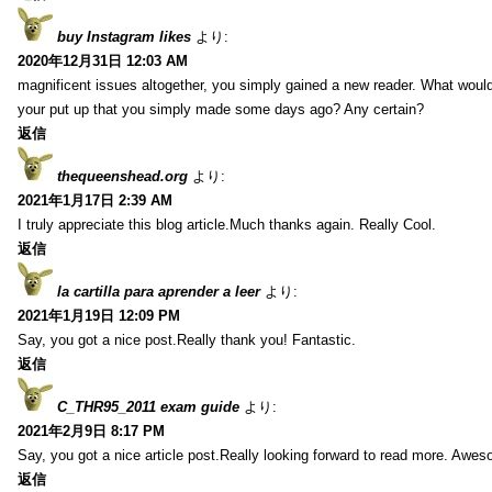
buy Instagram likes
より:
2020年12月31日 12:03 AM
magnificent issues altogether, you simply gained a new reader. What wo
your put up that you simply made some days ago? Any certain?
返信
thequeenshead.org
より:
2021年1月17日 2:39 AM
I truly appreciate this blog article.Much thanks again. Really Cool.
返信
la cartilla para aprender a leer
より:
2021年1月19日 12:09 PM
Say, you got a nice post.Really thank you! Fantastic.
返信
C_THR95_2011 exam guide
より:
2021年2月9日 8:17 PM
Say, you got a nice article post.Really looking forward to read more. Awe
返信