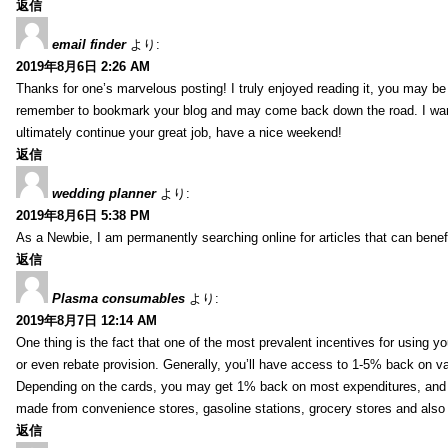
返信
email finder
より:
2019年8月6日 2:26 AM
Thanks for one’s marvelous posting! I truly enjoyed reading it, you may be a
remember to bookmark your blog and may come back down the road. I wan
ultimately continue your great job, have a nice weekend!
返信
wedding planner
より:
2019年8月6日 5:38 PM
As a Newbie, I am permanently searching online for articles that can bene
返信
Plasma consumables
より:
2019年8月7日 12:14 AM
One thing is the fact that one of the most prevalent incentives for using y
or even rebate provision. Generally, you’ll have access to 1-5% back on v
Depending on the cards, you may get 1% back on most expenditures, and 
made from convenience stores, gasoline stations, grocery stores and als
返信