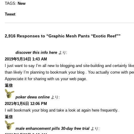
TAGS:
New
Tweet
2,916 Responses to “Graphic Mesh Pants “Exotic Reef””
discover this info here
より:
2019年5月14日 1:43 AM
I just want to say I’m all new to blogging and site-building and certainly li
than likely I’m planning to bookmark your blog . You actually come with per
Appreciate it for sharing with us your web page.
返信
poker dewa online
より:
2021年1月6日 12:06 PM
I will bookmark your blog and take a look at again here frequently.
返信
male enhancement pills 30-day free trial
より: