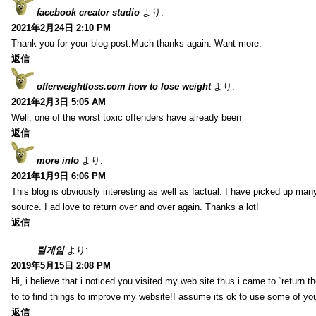
facebook creator studio
より:
2021年2月24日 2:10 PM
Thank you for your blog post.Much thanks again. Want more.
返信
offerweightloss.com how to lose weight
より:
2021年2月3日 5:05 AM
Well, one of the worst toxic offenders have already been
返信
more info
より:
2021年1月9日 6:06 PM
This blog is obviously interesting as well as factual. I have picked up many 
source. I ad love to return over and over again. Thanks a lot!
返信
릴게임
より:
2019年5月15日 2:08 PM
Hi, i believe that i noticed you visited my web site thus i came to “return t
to to find things to improve my website!I assume its ok to use some of yo
返信