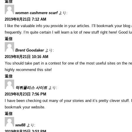
返信
women cashmere scarf
より:
2019年8月21日 7:12 AM
I like the valuable info you provide in your articles. I’ll bookmark your blo
frequently. I’m quite certain I will learn a lot of new stuff right here! Good l
返信
Brent Goodaker
より:
2019年8月21日 10:16 AM
You should take part in a contest for one of the most useful sites on the net
highly recommend this site!
返信
먹튀폴리스 사이트
より:
2019年8月23日 7:56 PM
I have been checking out many of your stories and it’s pretty clever stuff. 
bookmark your website.
返信
ww88
より:
2019年8月25日 3:52 PM