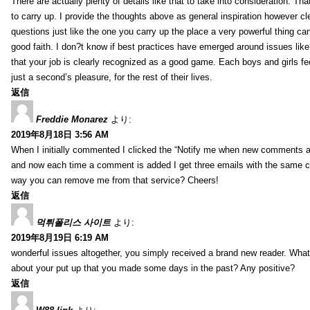
There are actually plenty of details like that to take into consideration. Tha
to carry up. I provide the thoughts above as general inspiration however cle
questions just like the one you carry up the place a very powerful thing ca
good faith. I don?t know if best practices have emerged around issues like 
that your job is clearly recognized as a good game. Each boys and girls fe
just a second’s pleasure, for the rest of their lives.
返信
Freddie Monarez
より:
2019年8月18日 3:56 AM
When I initially commented I clicked the “Notify me when new comments 
and now each time a comment is added I get three emails with the same 
way you can remove me from that service? Cheers!
返信
먹튀폴리스 사이트
より:
2019年8月19日 6:19 AM
wonderful issues altogether, you simply received a brand new reader. Wha
about your put up that you made some days in the past? Any positive?
返信