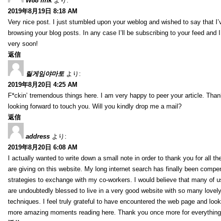
W88 link
より:
2019年8月19日 8:18 AM
Very nice post. I just stumbled upon your weblog and wished to say that I’
browsing your blog posts. In any case I’ll be subscribing to your feed and 
very soon!
返信
릴게임야마토
より:
2019年8月20日 4:25 AM
F*ckin’ tremendous things here. I am very happy to peer your article. Than
looking forward to touch you. Will you kindly drop me a mail?
返信
address
より:
2019年8月20日 6:08 AM
I actually wanted to write down a small note in order to thank you for all 
are giving on this website. My long internet search has finally been compe
strategies to exchange with my co-workers. I would believe that many of us 
are undoubtedly blessed to live in a very good website with so many lovely 
techniques. I feel truly grateful to have encountered the web page and loo
more amazing moments reading here. Thank you once more for everything