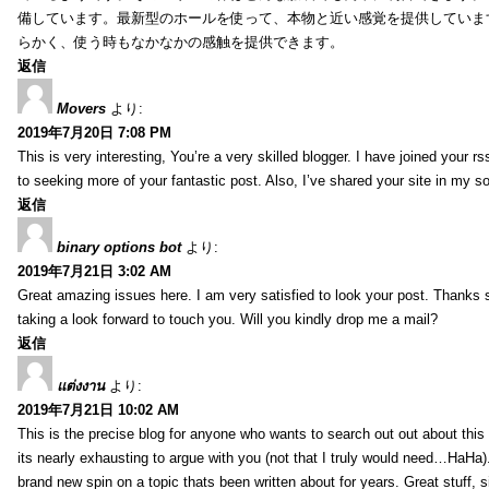
備しています。最新型のホールを使って、本物と近い感覚を提供していま
らかく、使う時もなかなかの感触を提供できます。
返信
Movers
より:
2019年7月20日 7:08 PM
This is very interesting, You’re a very skilled blogger. I have joined your r
to seeking more of your fantastic post. Also, I’ve shared your site in my s
返信
binary options bot
より:
2019年7月21日 3:02 AM
Great amazing issues here. I am very satisfied to look your post. Thanks
taking a look forward to touch you. Will you kindly drop me a mail?
返信
แต่งงาน
より:
2019年7月21日 10:02 AM
This is the precise blog for anyone who wants to search out out about this 
its nearly exhausting to argue with you (not that I truly would need…HaHa).
brand new spin on a topic thats been written about for years. Great stuff, s