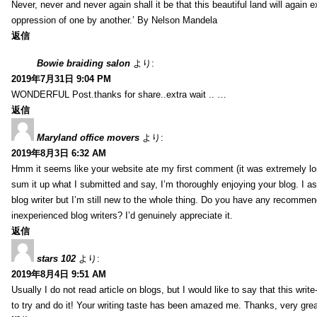
Never, never and never again shall it be that this beautiful land will again 
oppression of one by another.’ By Nelson Mandela
返信
Bowie braiding salon
より:
2019年7月31日 9:04 PM
WONDERFUL Post.thanks for share..extra wait .. …
返信
Maryland office movers
より:
2019年8月3日 6:32 AM
Hmm it seems like your website ate my first comment (it was extremely long
sum it up what I submitted and say, I’m thoroughly enjoying your blog. I as
blog writer but I’m still new to the whole thing. Do you have any recommen
inexperienced blog writers? I’d genuinely appreciate it.
返信
stars 102
より:
2019年8月4日 9:51 AM
Usually I do not read article on blogs, but I would like to say that this wri
to try and do it! Your writing taste has been amazed me. Thanks, very great