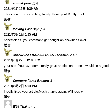
animal porn
より:
2021年1月19日 1:39 AM
This is one awesome blog.Really thank you! Really Cool.
返信
Moving East Bay
より:
2021年3月1日 1:35 AM
nonetheless, you command get bought an shakiness over
返信
ABOGADO FISCALISTA EN TIJUANA
より:
2021年1月22日 12:00 PM
your site. You have some really great articles and I feel I would be a good 
返信
Compare Forex Brokers
より:
2021年3月2日 4:04 PM
I really liked your article.Much thanks again. Will read on
返信
W88 Thai
より: