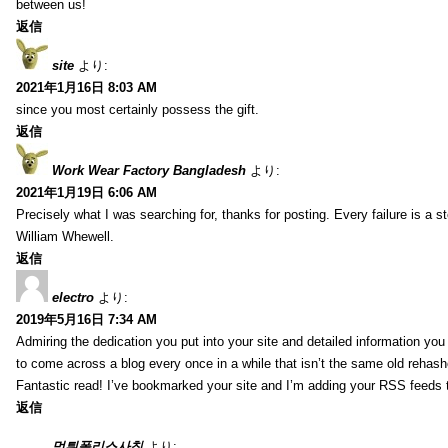
between us!
返信
site
より:
2021年1月16日 8:03 AM
since you most certainly possess the gift.
返信
Work Wear Factory Bangladesh
より:
2021年1月19日 6:06 AM
Precisely what I was searching for, thanks for posting. Every failure is a 
William Whewell.
返信
electro
より:
2019年5月16日 7:34 AM
Admiring the dedication you put into your site and detailed information yo
to come across a blog every once in a while that isn’t the same old rehash
Fantastic read! I’ve bookmarked your site and I’m adding your RSS feeds
返信
먹튀폴리스사칭
より: