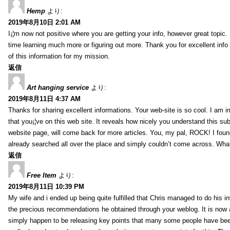
Hemp
より:
2019年8月10日 2:01 AM
I¡¦m now not positive where you are getting your info, however great topic
time learning much more or figuring out more. Thank you for excellent info 
of this information for my mission.
返信
Art hanging service
より:
2019年8月11日 4:37 AM
Thanks for sharing excellent informations. Your web-site is so cool. I am 
that you¡¦ve on this web site. It reveals how nicely you understand this s
website page, will come back for more articles. You, my pal, ROCK! I found
already searched all over the place and simply couldn’t come across. What
返信
Free Item
より:
2019年8月11日 10:39 PM
My wife and i ended up being quite fulfilled that Chris managed to do his i
the precious recommendations he obtained through your weblog. It is now 
simply happen to be releasing key points that many some people have been