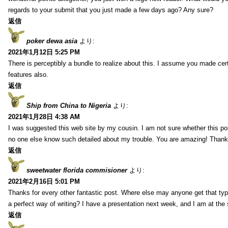
regards to your submit that you just made a few days ago? Any sure?
返信
poker dewa asia
より:
2021年1月12日 5:25 PM
There is perceptibly a bundle to realize about this. I assume you made cer
features also.
返信
Ship from China to Nigeria
より:
2021年1月28日 4:38 AM
I was suggested this web site by my cousin. I am not sure whether this pos
no one else know such detailed about my trouble. You are amazing! Thank
返信
sweetwater florida commisioner
より:
2021年2月16日 5:01 PM
Thanks for every other fantastic post. Where else may anyone get that typ
a perfect way of writing? I have a presentation next week, and I am at the 
返信