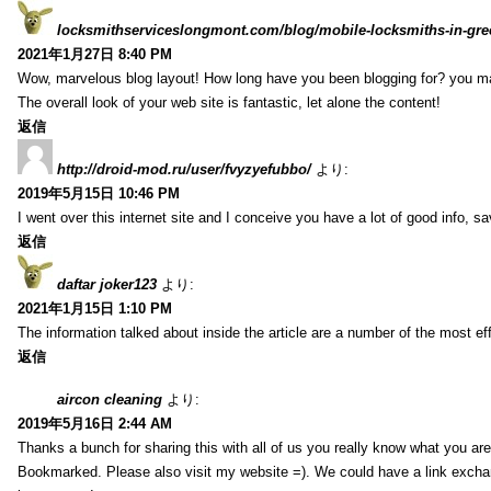
locksmithserviceslongmont.com/blog/mobile-locksmiths-in-gre
2021年1月27日 8:40 PM
Wow, marvelous blog layout! How long have you been blogging for? you m
The overall look of your web site is fantastic, let alone the content!
返信
http://droid-mod.ru/user/fvyzyefubbo/
より:
2019年5月15日 10:46 PM
I went over this internet site and I conceive you have a lot of good info, sav
返信
daftar joker123
より:
2021年1月15日 1:10 PM
The information talked about inside the article are a number of the most ef
返信
aircon cleaning
より:
2019年5月16日 2:44 AM
Thanks a bunch for sharing this with all of us you really know what you are
Bookmarked. Please also visit my website =). We could have a link exch