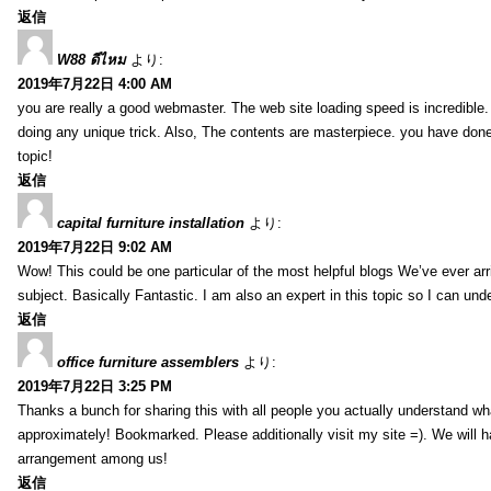
返信
W88 ดีไหม
より:
2019年7月22日 4:00 AM
you are really a good webmaster. The web site loading speed is incredible.
doing any unique trick. Also, The contents are masterpiece. you have done 
topic!
返信
capital furniture installation
より:
2019年7月22日 9:02 AM
Wow! This could be one particular of the most helpful blogs We’ve ever arr
subject. Basically Fantastic. I am also an expert in this topic so I can unde
返信
office furniture assemblers
より:
2019年7月22日 3:25 PM
Thanks a bunch for sharing this with all people you actually understand w
approximately! Bookmarked. Please additionally visit my site =). We will h
arrangement among us!
返信