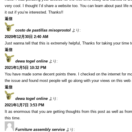
very cool. I thought I’d share a website too. You can learn about past life 
it out if you’re interested. Thanks!!
返信
costo de pastillas misoprostol
より:
2020年12月30日 2:40 AM
Just wanna tell that this is extremely helpful, Thanks for taking your time to
返信
dewa togel online
より:
2021年1月5日 10:32 PM
You have made some decent points there. I checked on the internet for mo
the issue and found most people will go along with your views on this web 
返信
dewa togel online
より:
2021年1月7日 3:53 PM
It as enormous that you are getting thoughts from this post as well as fr
this time.
Furniture assembly service
より: