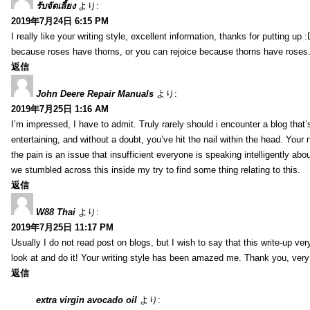
รับจัดเลี้ยง
より:
2019年7月24日 6:15 PM
I really like your writing style, excellent information, thanks for putting up
because roses have thorns, or you can rejoice because thorns have roses.
返信
John Deere Repair Manuals
より:
2019年7月25日 1:16 AM
I’m impressed, I have to admit. Truly rarely should i encounter a blog that
entertaining, and without a doubt, you’ve hit the nail within the head. Your 
the pain is an issue that insufficient everyone is speaking intelligently abo
we stumbled across this inside my try to find some thing relating to this.
返信
W88 Thai
より:
2019年7月25日 11:17 PM
Usually I do not read post on blogs, but I wish to say that this write-up ve
look at and do it! Your writing style has been amazed me. Thank you, very
返信
extra virgin avocado oil
より: