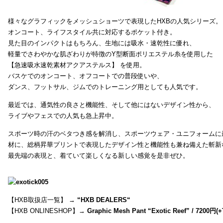
様々なグラフィックをメッシュショーツで表現したHXBの人気シリーズ。
オンコート、ライフスタイル共に対応するポケット付き。
見た目のインパクトはもちろん、生地には吸水・速乾性に優れ、
軽量でさわやかな肌ざわりが特徴のY型断面ポリエステル糸を使用した
【急速吸水速乾素材アクアステルス】 を使用。
バスケでのオンコート、オフコートでの普段使いや、
ダンス、フットサル、ジムでのトレーニング用としても人気です。
最近では、通気性の良さと機能性、そして他にはないデザイン性から、
ライブやフェスでの人気も急上昇中。
スポーツ時の汗のベタつき感を解消し、スポーツウェア・ユニフォームに
材に、総柄昇華プリントで表現したデザイン性と機能性も兼ね備えた斬新
最先端の表現と、着ていて楽しくなる新しい感覚を是非ぜひ。
【HXB取扱店一覧】 →
“
HXB DEALERS
“
【HXB ONLINESHOP】→
Graphic Mesh Pant “Exotic Reef” / 7200円(