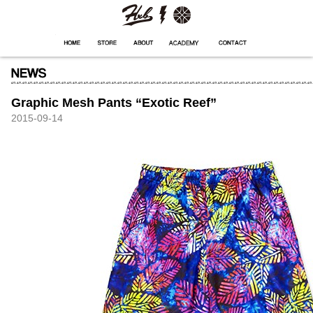
HXB
Home
Hugest
About
Academy
Contact
Store
Graphic Mesh Pants “Exotic Reef”
2015-09-14