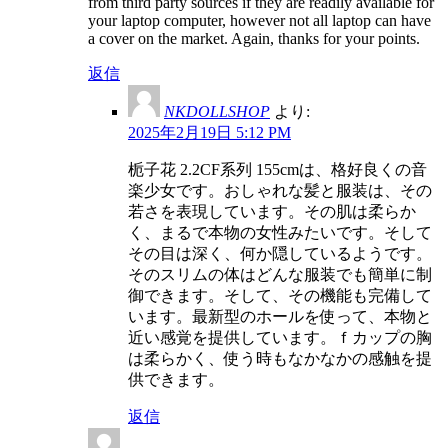
from third party sources if they are readily available for
your laptop computer, however not all laptop can have
a cover on the market. Again, thanks for your points.
返信
NKDOLLSHOP
より:
2025年2月19日 5:12 PM
栀子花 2.2CF系列 155cmは、格好良くの音
楽少女です。おしゃれな髪と服装は、その
若さを表現しています。その肌は柔らか
く、まるで本物の女性みたいです。そして
その目は深く、何か隠しているようです。
そのスリムの体はどんな服装でも簡単に制
御できます。そして、その機能も完備して
います。最新型のホールを使って、本物と
近い感覚を提供しています。ｆカップの胸
は柔らかく、使う時もなかなかの感触を提
供できます。
返信