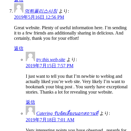
먹튀폴리스사칭
より:
2019年5月16日 12:56 PM
Great website. Plenty of useful information here. I’m sending
it to a few friends ans additionally sharing in delicious. And
certainly, thank you for your effort!
返信
try this web-site
より:
2019年7月15日 7:57 PM
I just want to tell you that I’m newbie to weblog and
actually liked you’re web site. Very likely I’m want to
bookmark your blog post . You surely have exceptional
stories. Thanks a lot for revealing your website.
返信
Catering รับจัดเลี้ยงนอกสถานที่
より:
2019年7月18日 7:01 AM
Very interesting points you have observed , regards for