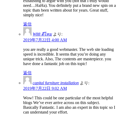
exhausting to argue with you (not that I truly would
need…HaHa). You definitely put a brand new spin on a
topic thats been written about for years. Great stuff,
simply nice!
返信
W88 ดีไหม
より:
2019年7月22日 4:00 AM
you are really a good webmaster. The web site loading
speed is incredible. It seems that you’re doing any
unique trick. Also, The contents are masterpiece. you
have done a fantastic job on this topic!
返信
capital furniture installation
より:
2019年7月22日 9:02 AM
Wow! This could be one particular of the most helpful
blogs We’ve ever arrive across on this subject.
Basically Fantastic. I am also an expert in this topic so I
can understand your effort.