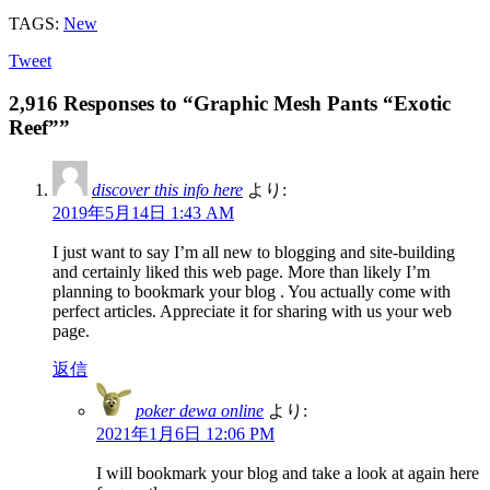
TAGS:
New
Tweet
2,916 Responses to “Graphic Mesh Pants “Exotic
Reef””
discover this info here
より:
2019年5月14日 1:43 AM
I just want to say I’m all new to blogging and site-building
and certainly liked this web page. More than likely I’m
planning to bookmark your blog . You actually come with
perfect articles. Appreciate it for sharing with us your web
page.
返信
poker dewa online
より:
2021年1月6日 12:06 PM
I will bookmark your blog and take a look at again here