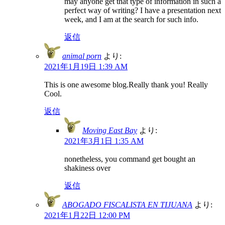
may anyone get that type of information in such a
perfect way of writing? I have a presentation next
week, and I am at the search for such info.
返信
animal porn
より:
2021年1月19日 1:39 AM
This is one awesome blog.Really thank you! Really
Cool.
返信
Moving East Bay
より:
2021年3月1日 1:35 AM
nonetheless, you command get bought an
shakiness over
返信
ABOGADO FISCALISTA EN TIJUANA
より:
2021年1月22日 12:00 PM