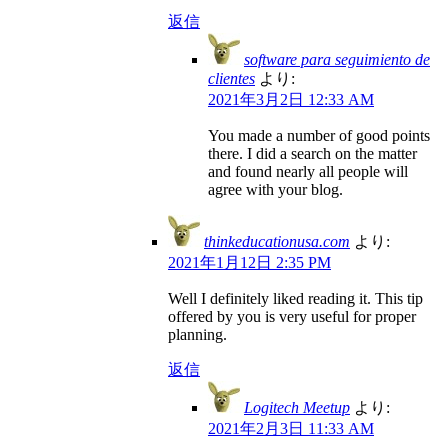
返信
software para seguimiento de
clientes
より:
2021年3月2日 12:33 AM
You made a number of good points
there. I did a search on the matter
and found nearly all people will
agree with your blog.
thinkeducationusa.com
より:
2021年1月12日 2:35 PM
Well I definitely liked reading it. This tip
offered by you is very useful for proper
planning.
返信
Logitech Meetup
より:
2021年2月3日 11:33 AM