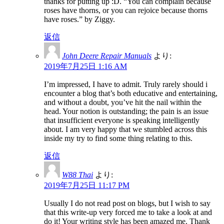
thanks for putting up :D. “You can complain because
roses have thorns, or you can rejoice because thorns
have roses.” by Ziggy.
返信
John Deere Repair Manuals
より:
2019年7月25日 1:16 AM
I’m impressed, I have to admit. Truly rarely should i
encounter a blog that’s both educative and entertaining,
and without a doubt, you’ve hit the nail within the
head. Your notion is outstanding; the pain is an issue
that insufficient everyone is speaking intelligently
about. I am very happy that we stumbled across this
inside my try to find some thing relating to this.
返信
W88 Thai
より:
2019年7月25日 11:17 PM
Usually I do not read post on blogs, but I wish to say
that this write-up very forced me to take a look at and
do it! Your writing style has been amazed me. Thank