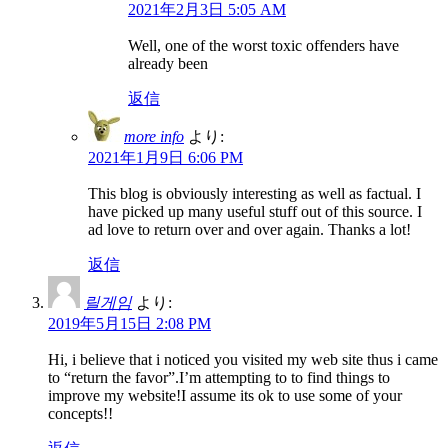
2021年2月3日 5:05 AM
Well, one of the worst toxic offenders have
already been
返信
more info
より:
2021年1月9日 6:06 PM
This blog is obviously interesting as well as factual. I
have picked up many useful stuff out of this source. I
ad love to return over and over again. Thanks a lot!
返信
릴게임
より:
2019年5月15日 2:08 PM
Hi, i believe that i noticed you visited my web site thus i came
to “return the favor”.I’m attempting to to find things to
improve my website!I assume its ok to use some of your
concepts!!