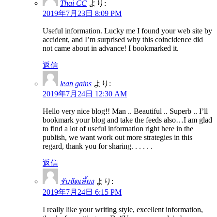
Thai CC
より:
2019年7月23日 8:09 PM
Useful information. Lucky me I found your web site by
accident, and I’m surprised why this coincidence did
not came about in advance! I bookmarked it.
返信
lean gains
より:
2019年7月24日 12:30 AM
Hello very nice blog!! Man .. Beautiful .. Superb .. I’ll
bookmark your blog and take the feeds also…I am glad
to find a lot of useful information right here in the
publish, we want work out more strategies in this
regard, thank you for sharing. . . . . .
返信
รับจัดเลี้ยง
より:
2019年7月24日 6:15 PM
I really like your writing style, excellent information,