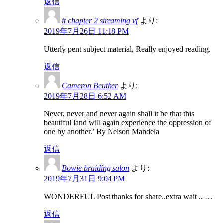
返信
it chapter 2 streaming vf
より:
2019年7月26日 11:18 PM
Utterly pent subject material, Really enjoyed reading.
返信
Cameron Beuther
より:
2019年7月28日 6:52 AM
Never, never and never again shall it be that this
beautiful land will again experience the oppression of
one by another.’ By Nelson Mandela
返信
Bowie braiding salon
より:
2019年7月31日 9:04 PM
WONDERFUL Post.thanks for share..extra wait .. …
返信