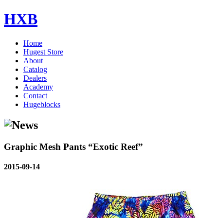
HXB
Home
Hugest Store
About
Catalog
Dealers
Academy
Contact
Hugeblocks
Graphic Mesh Pants “Exotic Reef”
2015-09-14