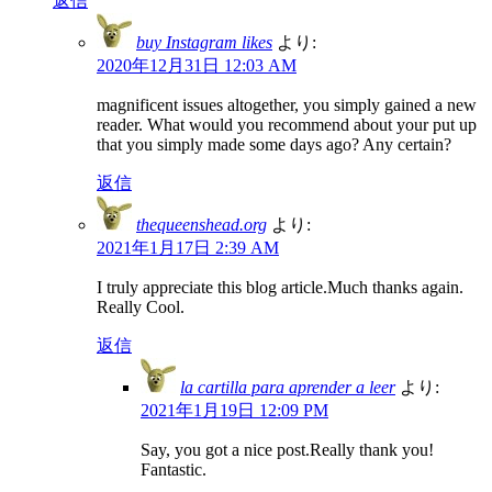
返信
buy Instagram likes
より:
2020年12月31日 12:03 AM
magnificent issues altogether, you simply gained a new
reader. What would you recommend about your put up
that you simply made some days ago? Any certain?
返信
thequeenshead.org
より:
2021年1月17日 2:39 AM
I truly appreciate this blog article.Much thanks again.
Really Cool.
返信
la cartilla para aprender a leer
より:
2021年1月19日 12:09 PM
Say, you got a nice post.Really thank you!
Fantastic.