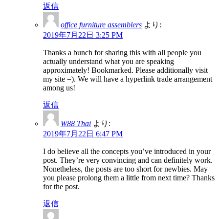
返信
office furniture assemblers
より:
2019年7月22日 3:25 PM
Thanks a bunch for sharing this with all people you
actually understand what you are speaking
approximately! Bookmarked. Please additionally visit
my site =). We will have a hyperlink trade arrangement
among us!
返信
W88 Thai
より:
2019年7月22日 6:47 PM
I do believe all the concepts you’ve introduced in your
post. They’re very convincing and can definitely work.
Nonetheless, the posts are too short for newbies. May
you please prolong them a little from next time? Thanks
for the post.
返信