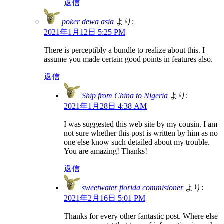
返信
poker dewa asia
より:
2021年1月12日 5:25 PM
There is perceptibly a bundle to realize about this. I
assume you made certain good points in features also.
返信
Ship from China to Nigeria
より:
2021年1月28日 4:38 AM
I was suggested this web site by my cousin. I am
not sure whether this post is written by him as no
one else know such detailed about my trouble.
You are amazing! Thanks!
返信
sweetwater florida commisioner
より:
2021年2月16日 5:01 PM
Thanks for every other fantastic post. Where else