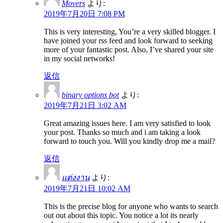
Movers
より:
2019年7月20日 7:08 PM
This is very interesting, You’re a very skilled blogger. I
have joined your rss feed and look forward to seeking
more of your fantastic post. Also, I’ve shared your site
in my social networks!
返信
binary options bot
より:
2019年7月21日 3:02 AM
Great amazing issues here. I am very satisfied to look
your post. Thanks so much and i am taking a look
forward to touch you. Will you kindly drop me a mail?
返信
แต่งงาน
より:
2019年7月21日 10:02 AM
This is the precise blog for anyone who wants to search
out out about this topic. You notice a lot its nearly