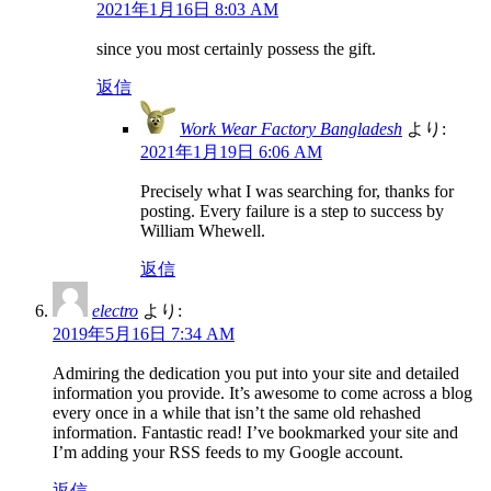
2021年1月16日 8:03 AM
since you most certainly possess the gift.
返信
Work Wear Factory Bangladesh
より:
2021年1月19日 6:06 AM
Precisely what I was searching for, thanks for
posting. Every failure is a step to success by
William Whewell.
返信
electro
より:
2019年5月16日 7:34 AM
Admiring the dedication you put into your site and detailed
information you provide. It’s awesome to come across a blog
every once in a while that isn’t the same old rehashed
information. Fantastic read! I’ve bookmarked your site and
I’m adding your RSS feeds to my Google account.
返信