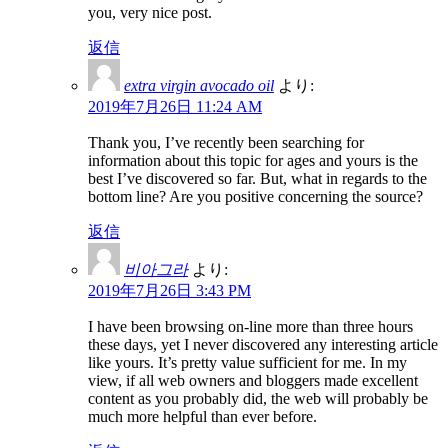
you, very nice post.
返信
extra virgin avocado oil
より:
2019年7月26日 11:24 AM
Thank you, I’ve recently been searching for
information about this topic for ages and yours is the
best I’ve discovered so far. But, what in regards to the
bottom line? Are you positive concerning the source?
返信
비아그라
より:
2019年7月26日 3:43 PM
I have been browsing on-line more than three hours
these days, yet I never discovered any interesting article
like yours. It’s pretty value sufficient for me. In my
view, if all web owners and bloggers made excellent
content as you probably did, the web will probably be
much more helpful than ever before.