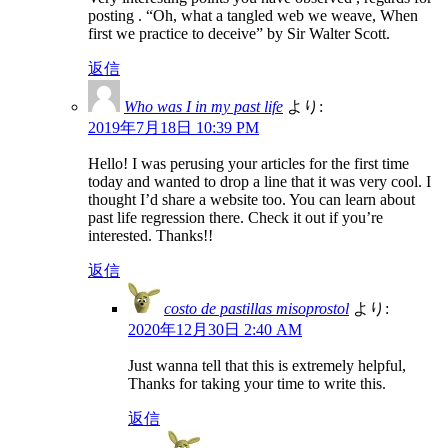
posting . “Oh, what a tangled web we weave, When
first we practice to deceive” by Sir Walter Scott.
返信
Who was I in my past life
より:
2019年7月18日 10:39 PM
Hello! I was perusing your articles for the first time
today and wanted to drop a line that it was very cool. I
thought I’d share a website too. You can learn about
past life regression there. Check it out if you’re
interested. Thanks!!
返信
costo de pastillas misoprostol
より:
2020年12月30日 2:40 AM
Just wanna tell that this is extremely helpful,
Thanks for taking your time to write this.
返信