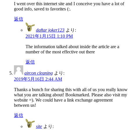
I went over this internet site and I conceive you have a lot of
good info, saved to favorites (:.
返信
daftar joker123
より:
2021年1月15日 1:10 PM
The information talked about inside the article are a
number of the most effective out there
返信
aircon cleaning
より:
2019年5月16日 2:44 AM
Thanks a bunch for sharing this with all of us you really know
what you are talking about! Bookmarked. Please also visit my
website =). We could have a link exchange agreement
between us!
返信
site
より: