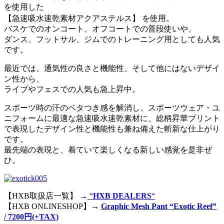
を使用した
【急速吸水速乾素材アクアステルス】 を使用。
バスケでのオンコート、オフコートでの普段使いや、
ダンス、フットサル、ジムでのトレーニング用としても人気
です。
最近では、通気性の良さと機能性、そして他にはないデザイ
ン性から、
ライブやフェスでの人気も急上昇中。
スポーツ時の汗のベタつき感を解消し、スポーツウェア・ユ
ニフォームに最適な急速吸水速乾素材に、総柄昇華プリント
で表現したデザイン性と機能性も兼ね備えた斬新な仕上がり
です。
最先端の表現と、着ていて楽しくなる新しい感覚を是非ぜ
ひ。
【HXB取扱店一覧】 →
“
HXB DEALERS
“
【HXB ONLINESHOP】→
Graphic Mesh Pant “Exotic Reef”
/ 7200円(+TAX)