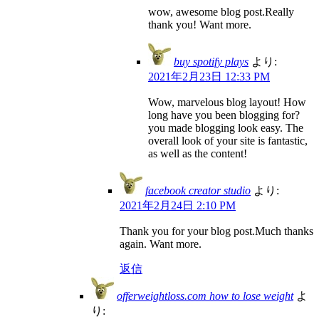
wow, awesome blog post.Really
thank you! Want more.
buy spotify plays
より:
2021年2月23日 12:33 PM
Wow, marvelous blog layout! How
long have you been blogging for?
you made blogging look easy. The
overall look of your site is fantastic,
as well as the content!
facebook creator studio
より:
2021年2月24日 2:10 PM
Thank you for your blog post.Much thanks
again. Want more.
返信
offerweightloss.com how to lose weight
よ
り: