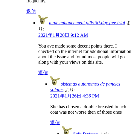
frequently.
返信
male enhancement pills 30-day free trial
よ
り:
2021年1月20日 9:12 AM
You ave made some decent points there. I
checked on the internet for additional information
about the issue and found most people will go
along with your views on this site.
返信
sistemas autonomos de paneles
solares
より:
2021年1月26日 4:36 PM
She has chosen a double breasted trench
coat was not worse then of those ones
返信
Split Systems
より: