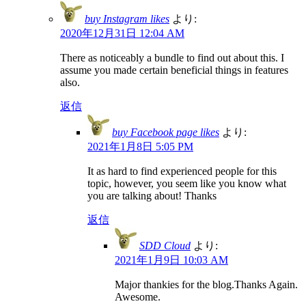
buy Instagram likes
より:
2020年12月31日 12:04 AM
There as noticeably a bundle to find out about this. I
assume you made certain beneficial things in features
also.
返信
buy Facebook page likes
より:
2021年1月8日 5:05 PM
It as hard to find experienced people for this
topic, however, you seem like you know what
you are talking about! Thanks
返信
SDD Cloud
より:
2021年1月9日 10:03 AM
Major thankies for the blog.Thanks Again.
Awesome.