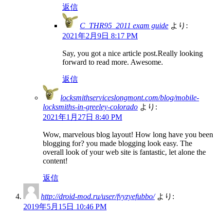
返信
C_THR95_2011 exam guide
より:
2021年2月9日 8:17 PM
Say, you got a nice article post.Really looking
forward to read more. Awesome.
返信
locksmithserviceslongmont.com/blog/mobile-
locksmiths-in-greeley-colorado
より:
2021年1月27日 8:40 PM
Wow, marvelous blog layout! How long have you been
blogging for? you made blogging look easy. The
overall look of your web site is fantastic, let alone the
content!
返信
http://droid-mod.ru/user/fvyzyefubbo/
より:
2019年5月15日 10:46 PM