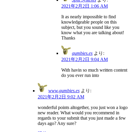
2021年2月2日 1:06 AM
It as nearly impossible to find
knowledgeable people on this
subject, but you sound like you
know what you are talking about!
Thanks
gumbies.es
より:
2021年2月2日 9:04 AM
With havin so much written content
do you ever run into
www.gumbies.es
より:
2021年2月2日 9:02 AM
wonderful points altogether, you just won a logo
new reader. What would you recommend in
regards to your submit that you just made a few
days ago? Any sure?