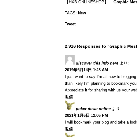
【HXB ONLINESHOP】→
Graphic Mes
TAGS:
New
Tweet
2,916 Responses to “Graphic Mesh
discover this info here
より:
2019年5月14日 1:43 AM
I just want to say I’m all new to blogging
than likely I’m planning to bookmark your
Appreciate it for sharing with us your we
返信
poker dewa online
より:
2021年1月6日 12:06 PM
I will bookmark your blog and take a look
返信