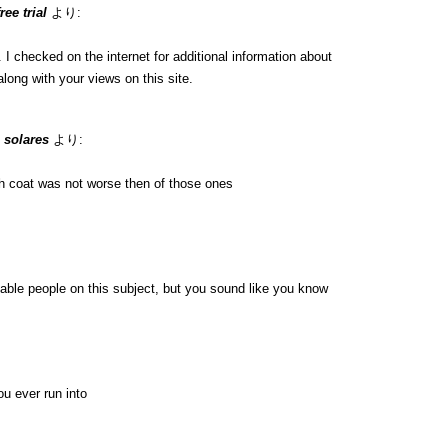
ee trial
より:
 checked on the internet for additional information about
long with your views on this site.
 solares
より:
h coat was not worse then of those ones
eable people on this subject, but you sound like you know
u ever run into