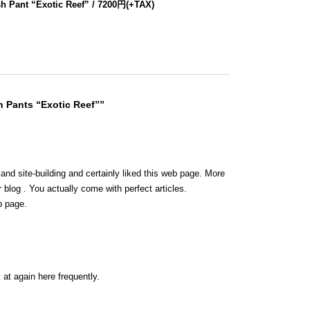
h Pant “Exotic Reef” / 7200円(+TAX)
 Pants “Exotic Reef””
 and site-building and certainly liked this web page. More
 blog . You actually come with perfect articles.
b page.
 at again here frequently.