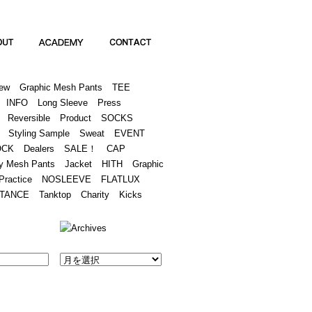
Academy
Contact
ew
Graphic Mesh Pants
TEE
INFO
Long Sleeve
Press
Reversible
Product
SOCKS
Styling Sample
Sweat
EVENT
OCK
Dealers
SALE！
CAP
y Mesh Pants
Jacket
HITH
Graphic
Practice
NOSLEEVE
FLATLUX
TANCE
Tanktop
Charity
Kicks