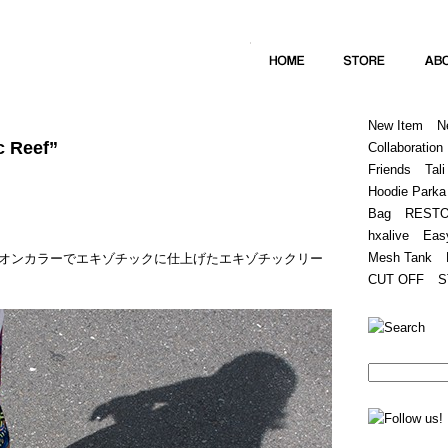
Home
Hugest
About
Store
New Item
N
c Reef”
Collaboration
Friends
Tali
Hoodie Parka
Bag
REST
hxalive
Eas
Mesh Tank
オンカラーでエキゾチックに仕上げたエキゾチックリー
CUT OFF
S