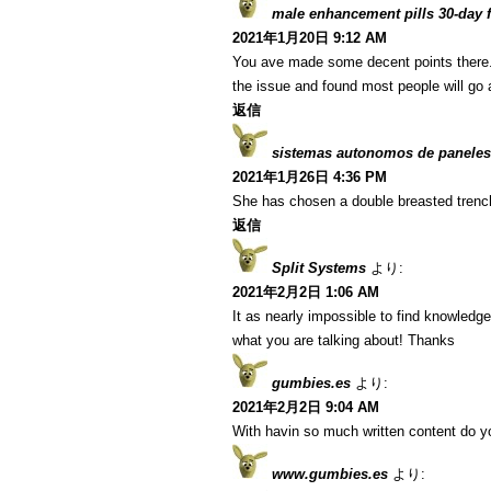
male enhancement pills 30-day fr
2021年1月20日 9:12 AM
You ave made some decent points there. I
the issue and found most people will go a
返信
sistemas autonomos de paneles
2021年1月26日 4:36 PM
She has chosen a double breasted trenc
返信
Split Systems
より:
2021年2月2日 1:06 AM
It as nearly impossible to find knowledg
what you are talking about! Thanks
gumbies.es
より:
2021年2月2日 9:04 AM
With havin so much written content do yo
www.gumbies.es
より: