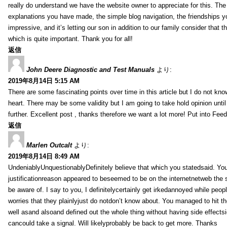
really do understand we have the website owner to appreciate for this. Th
explanations you have made, the simple blog navigation, the friendships you h
impressive, and it’s letting our son in addition to our family consider that th
which is quite important. Thank you for all!
返信
John Deere Diagnostic and Test Manuals
より:
2019年8月14日 5:15 AM
There are some fascinating points over time in this article but I do not know
heart. There may be some validity but I am going to take hold opinion until I
further. Excellent post , thanks therefore we want a lot more! Put into Feed
返信
Marlen Outcalt
より:
2019年8月14日 8:49 AM
UndeniablyUnquestionablyDefinitely believe that which you statedsaid. You
justificationreason appeared to beseemed to be on the internetnetweb the s
be aware of. I say to you, I definitelycertainly get irkedannoyed while peop
worries that they plainlyjust do notdon’t know about. You managed to hit th
well asand alsoand defined out the whole thing without having side effectsi
cancould take a signal. Will likelyprobably be back to get more. Thanks