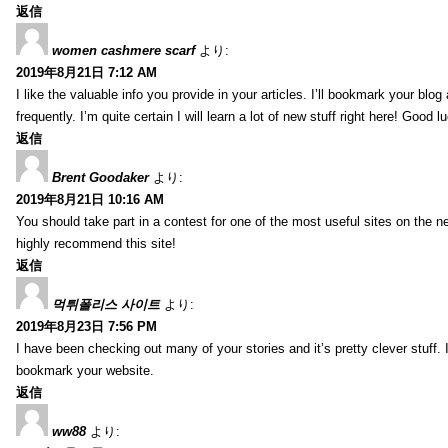
返信
women cashmere scarf
より:
2019年8月21日 7:12 AM
I like the valuable info you provide in your articles. I’ll bookmark your blo
frequently. I’m quite certain I will learn a lot of new stuff right here! Good l
返信
Brent Goodaker
より:
2019年8月21日 10:16 AM
You should take part in a contest for one of the most useful sites on the net
highly recommend this site!
返信
먹튀폴리스 사이트
より:
2019年8月23日 7:56 PM
I have been checking out many of your stories and it’s pretty clever stuff. 
bookmark your website.
返信
ww88
より: