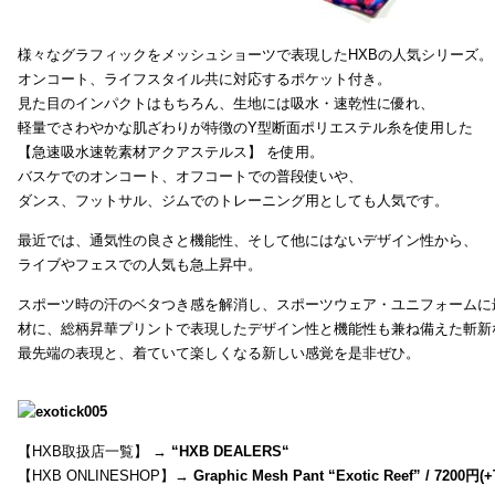
様々なグラフィックをメッシュショーツで表現したHXBの人気シリーズ。
オンコート、ライフスタイル共に対応するポケット付き。
見た目のインパクトはもちろん、生地には吸水・速乾性に優れ、
軽量でさわやかな肌ざわりが特徴のY型断面ポリエステル糸を使用した
【急速吸水速乾素材アクアステルス】 を使用。
バスケでのオンコート、オフコートでの普段使いや、
ダンス、フットサル、ジムでのトレーニング用としても人気です。
最近では、通気性の良さと機能性、そして他にはないデザイン性から、
ライブやフェスでの人気も急上昇中。
スポーツ時の汗のベタつき感を解消し、スポーツウェア・ユニフォームに
材に、総柄昇華プリントで表現したデザイン性と機能性も兼ね備えた斬新
最先端の表現と、着ていて楽しくなる新しい感覚を是非ぜひ。
【HXB取扱店一覧】 →
“
HXB DEALERS
“
【HXB ONLINESHOP】→
Graphic Mesh Pant “Exotic Reef” / 7200円(