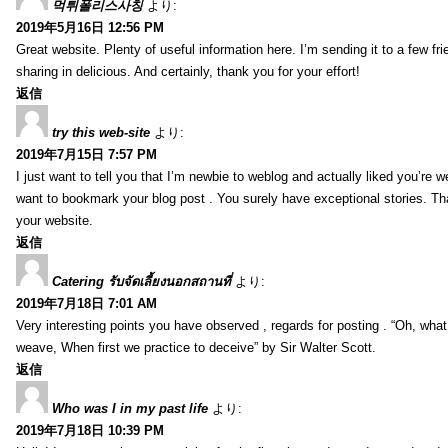
먹튀폴리스사칭
より:
2019年5月16日 12:56 PM
Great website. Plenty of useful information here. I’m sending it to a few fri
sharing in delicious. And certainly, thank you for your effort!
返信
try this web-site
より:
2019年7月15日 7:57 PM
I just want to tell you that I’m newbie to weblog and actually liked you’re we
want to bookmark your blog post . You surely have exceptional stories. Tha
your website.
返信
Catering รับจัดเลี้ยงนอกสถานที่
より:
2019年7月18日 7:01 AM
Very interesting points you have observed , regards for posting . “Oh, wha
weave, When first we practice to deceive” by Sir Walter Scott.
返信
Who was I in my past life
より:
2019年7月18日 10:39 PM