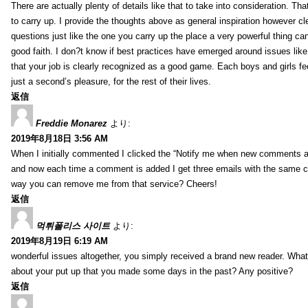
There are actually plenty of details like that to take into consideration. Tha
to carry up. I provide the thoughts above as general inspiration however cle
questions just like the one you carry up the place a very powerful thing ca
good faith. I don?t know if best practices have emerged around issues like 
that your job is clearly recognized as a good game. Each boys and girls fe
just a second’s pleasure, for the rest of their lives.
返信
Freddie Monarez
より:
2019年8月18日 3:56 AM
When I initially commented I clicked the “Notify me when new comments 
and now each time a comment is added I get three emails with the same 
way you can remove me from that service? Cheers!
返信
먹튀폴리스 사이트
より:
2019年8月19日 6:19 AM
wonderful issues altogether, you simply received a brand new reader. Wha
about your put up that you made some days in the past? Any positive?
返信