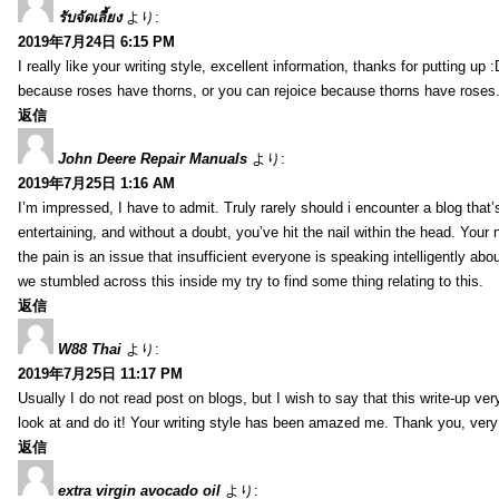
รับจัดเลี้ยง
より:
2019年7月24日 6:15 PM
I really like your writing style, excellent information, thanks for putting up
because roses have thorns, or you can rejoice because thorns have roses.
返信
John Deere Repair Manuals
より:
2019年7月25日 1:16 AM
I’m impressed, I have to admit. Truly rarely should i encounter a blog that
entertaining, and without a doubt, you’ve hit the nail within the head. Your 
the pain is an issue that insufficient everyone is speaking intelligently abo
we stumbled across this inside my try to find some thing relating to this.
返信
W88 Thai
より:
2019年7月25日 11:17 PM
Usually I do not read post on blogs, but I wish to say that this write-up ve
look at and do it! Your writing style has been amazed me. Thank you, very
返信
extra virgin avocado oil
より: