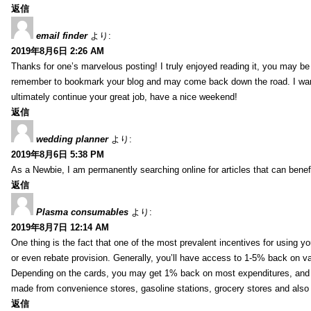
返信
email finder
より:
2019年8月6日 2:26 AM
Thanks for one’s marvelous posting! I truly enjoyed reading it, you may be a
remember to bookmark your blog and may come back down the road. I wan
ultimately continue your great job, have a nice weekend!
返信
wedding planner
より:
2019年8月6日 5:38 PM
As a Newbie, I am permanently searching online for articles that can bene
返信
Plasma consumables
より:
2019年8月7日 12:14 AM
One thing is the fact that one of the most prevalent incentives for using y
or even rebate provision. Generally, you’ll have access to 1-5% back on v
Depending on the cards, you may get 1% back on most expenditures, and 
made from convenience stores, gasoline stations, grocery stores and als
返信