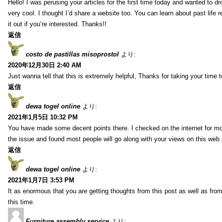
Hello! I was perusing your articles for the first time today and wanted to dro
very cool. I thought I’d share a website too. You can learn about past life 
it out if you’re interested. Thanks!!
返信
costo de pastillas misoprostol
より:
2020年12月30日 2:40 AM
Just wanna tell that this is extremely helpful, Thanks for taking your time to
返信
dewa togel online
より:
2021年1月5日 10:32 PM
You have made some decent points there. I checked on the internet for mo
the issue and found most people will go along with your views on this web 
返信
dewa togel online
より:
2021年1月7日 3:53 PM
It as enormous that you are getting thoughts from this post as well as fr
this time.
Furniture assembly service
より: