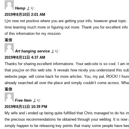
Hemp
より:
2019年8月10日 2:01 AM
I¡¦m now not positive where you are getting your info, however great topic
time learning much more or figuring out more. Thank you for excellent info 
of this information for my mission.
返信
Art hanging service
より:
2019年8月11日 4:37 AM
Thanks for sharing excellent informations. Your web-site is so cool. I am 
that you¡¦ve on this web site. It reveals how nicely you understand this s
website page, will come back for more articles. You, my pal, ROCK! I found
already searched all over the place and simply couldn’t come across. What
返信
Free Item
より:
2019年8月11日 10:39 PM
My wife and i ended up being quite fulfilled that Chris managed to do his i
the precious recommendations he obtained through your weblog. It is now 
simply happen to be releasing key points that many some people have been