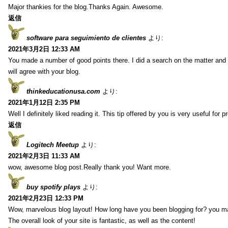
Major thankies for the blog.Thanks Again. Awesome.
返信
software para seguimiento de clientes
より:
2021年3月2日 12:33 AM
You made a number of good points there. I did a search on the matter and 
will agree with your blog.
thinkeducationusa.com
より:
2021年1月12日 2:35 PM
Well I definitely liked reading it. This tip offered by you is very useful for p
返信
Logitech Meetup
より:
2021年2月3日 11:33 AM
wow, awesome blog post.Really thank you! Want more.
buy spotify plays
より:
2021年2月23日 12:33 PM
Wow, marvelous blog layout! How long have you been blogging for? you m
The overall look of your site is fantastic, as well as the content!