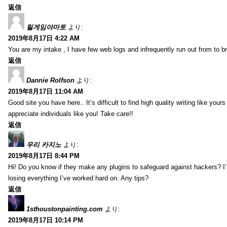
返信
릴게임야마토
より:
2019年8月17日 4:22 AM
You are my intake , I have few web logs and infrequently run out from to b
返信
Dannie Rolfson
より:
2019年8月17日 11:04 AM
Good site you have here.. It’s difficult to find high quality writing like your
appreciate individuals like you! Take care!!
返信
우리 카지노
より:
2019年8月17日 8:44 PM
Hi! Do you know if they make any plugins to safeguard against hackers? I
losing everything I’ve worked hard on. Any tips?
返信
1sthoustonpainting.com
より:
2019年8月17日 10:14 PM