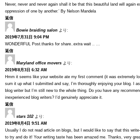
Never, never and never again shall it be that this beautiful land will again 
oppression of one by another.’ By Nelson Mandela
返信
Bowie braiding salon
より:
2019年7月31日 9:04 PM
WONDERFUL Post.thanks for share..extra wait .. …
返信
Maryland office movers
より:
2019年8月3日 6:32 AM
Hmm it seems like your website ate my first comment (it was extremely long
sum it up what I submitted and say, I’m thoroughly enjoying your blog. I as
blog writer but I’m still new to the whole thing. Do you have any recommen
inexperienced blog writers? I’d genuinely appreciate it.
返信
stars 102
より:
2019年8月4日 9:51 AM
Usually I do not read article on blogs, but I would like to say that this wri
to try and do it! Your writing taste has been amazed me. Thanks, very great