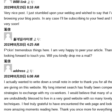
W88 link
より:
2019年8月19日 8:18 AM
Very nice post. I just stumbled upon your weblog and wished to say that I’
browsing your blog posts. In any case I’ll be subscribing to your feed and 
very soon!
返信
릴게임야마토
より:
2019年8月20日 4:25 AM
F*ckin’ tremendous things here. I am very happy to peer your article. Than
looking forward to touch you. Will you kindly drop me a mail?
返信
address
より:
2019年8月20日 6:08 AM
I actually wanted to write down a small note in order to thank you for all 
are giving on this website. My long internet search has finally been compe
strategies to exchange with my co-workers. I would believe that many of us 
are undoubtedly blessed to live in a very good website with so many lovely 
techniques. I feel truly grateful to have encountered the web page and loo
more amazing moments reading here. Thank you once more for everything