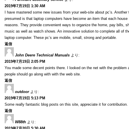
2019年7月19日 1:30 AM
I have mastered some new issues from your web-site about pc’s. Another t
presumed is that laptop computers have become an item that each house
reasons. They provide convenient ways to organize the home, pay bills, s
music as well as watch shows. An innovative solution to complete all of t
laptop computer. These pc’s are mobile, small, strong and portable.
返信
John Deere Technical Manuals
より:
2019年7月19日 2:05 PM
You made some decent points there. I looked on the net with the problem 
people should go along with with the web site.
返信
outdoor
より:
2019年7月19日 5:13 PM
Some really fantastic blog posts on this site, appreciate it for contribution.
返信
W88th
より:
2019年7月20日 5:30 AM