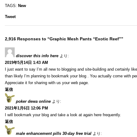
TAGS:
New
Tweet
2,916 Responses to “Graphic Mesh Pants “Exotic Reef””
discover this info here
より:
2019年5月14日 1:43 AM
I just want to say I’m all new to blogging and site-building and certainly li
than likely I’m planning to bookmark your blog . You actually come with per
Appreciate it for sharing with us your web page.
返信
poker dewa online
より:
2021年1月6日 12:06 PM
I will bookmark your blog and take a look at again here frequently.
返信
male enhancement pills 30-day free trial
より: