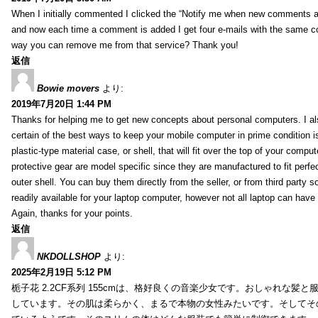
When I initially commented I clicked the “Notify me when new comments 
and now each time a comment is added I get four e-mails with the same c
way you can remove me from that service? Thank you!
返信
Bowie movers
より:
2019年7月20日 1:44 PM
Thanks for helping me to get new concepts about personal computers. I als
certain of the best ways to keep your mobile computer in prime condition i
plastic-type material case, or shell, that will fit over the top of your compu
protective gear are model specific since they are manufactured to fit perfe
outer shell. You can buy them directly from the seller, or from third party s
readily available for your laptop computer, however not all laptop can have
Again, thanks for your points.
返信
NKDOLLSHOP
より:
2025年2月19日 5:12 PM
栀子花 2.2CF系列 155cmは、格好良くの音楽少女です。おしゃれな髪
しています。その肌は柔らかく、まるで本物の女性みたいです。そしてそ