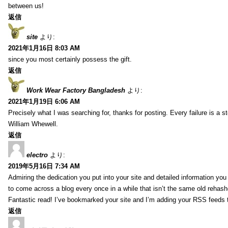
between us!
返信
site
より:
2021年1月16日 8:03 AM
since you most certainly possess the gift.
返信
Work Wear Factory Bangladesh
より:
2021年1月19日 6:06 AM
Precisely what I was searching for, thanks for posting. Every failure is a 
William Whewell.
返信
electro
より:
2019年5月16日 7:34 AM
Admiring the dedication you put into your site and detailed information yo
to come across a blog every once in a while that isn’t the same old rehash
Fantastic read! I’ve bookmarked your site and I’m adding your RSS feeds
返信