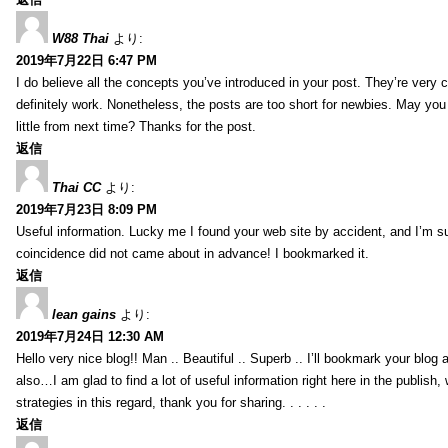
W88 Thai
より:
2019年7月22日 6:47 PM
I do believe all the concepts you’ve introduced in your post. They’re very
definitely work. Nonetheless, the posts are too short for newbies. May yo
little from next time? Thanks for the post.
返信
Thai CC
より:
2019年7月23日 8:09 PM
Useful information. Lucky me I found your web site by accident, and I’m s
coincidence did not came about in advance! I bookmarked it.
返信
lean gains
より:
2019年7月24日 12:30 AM
Hello very nice blog!! Man .. Beautiful .. Superb .. I’ll bookmark your blog
also…I am glad to find a lot of useful information right here in the publish
strategies in this regard, thank you for sharing. . . . . .
返信