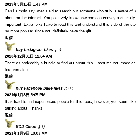
2019年5月15日 1:43 PM
Can I simply say what a aid to search out someone who truly is aware of w
about on the internet. You positively know how one can convey a difficulty
important. Extra folks have to read this and understand this side of the sto
no more popular since you definitely have the gift.
返信
buy Instagram likes
より:
2020年12月31日 12:04 AM
There as noticeably a bundle to find out about this. I assume you made cert
features also.
返信
buy Facebook page likes
より:
2021年1月8日 5:05 PM
It as hard to find experienced people for this topic, however, you seem li
talking about! Thanks
返信
SDD Cloud
より:
2021年1月9日 10:03 AM