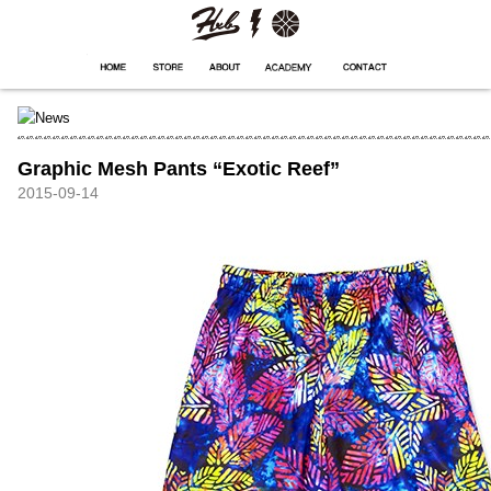
HXB
Home
Hugest
About
Academy
Contact
Store
Graphic Mesh Pants “Exotic Reef”
2015-09-14