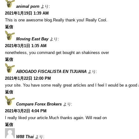
animal porn
より:
2021年1月19日 1:39 AM
This is one awesome blog.Really thank you! Really Cool.
返信
Moving East Bay
より:
2021年3月1日 1:35 AM
nonetheless, you command get bought an shakiness over
返信
ABOGADO FISCALISTA EN TIJUANA
より:
2021年1月22日 12:00 PM
your site. You have some really great articles and I feel I would be a good 
返信
Compare Forex Brokers
より:
2021年3月2日 4:04 PM
I really liked your article.Much thanks again. Will read on
返信
W88 Thai
より: