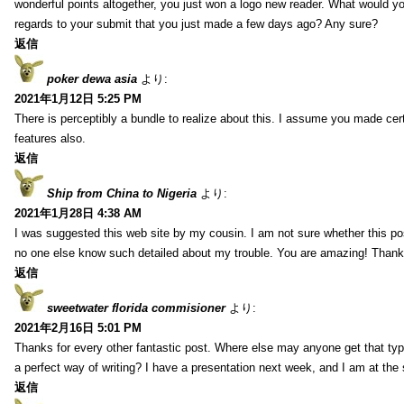
wonderful points altogether, you just won a logo new reader. What would 
regards to your submit that you just made a few days ago? Any sure?
返信
poker dewa asia
より:
2021年1月12日 5:25 PM
There is perceptibly a bundle to realize about this. I assume you made cer
features also.
返信
Ship from China to Nigeria
より:
2021年1月28日 4:38 AM
I was suggested this web site by my cousin. I am not sure whether this pos
no one else know such detailed about my trouble. You are amazing! Thank
返信
sweetwater florida commisioner
より:
2021年2月16日 5:01 PM
Thanks for every other fantastic post. Where else may anyone get that typ
a perfect way of writing? I have a presentation next week, and I am at the 
返信