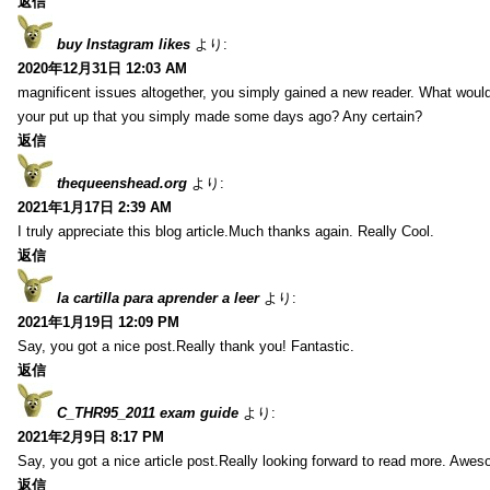
返信
buy Instagram likes
より:
2020年12月31日 12:03 AM
magnificent issues altogether, you simply gained a new reader. What wo
your put up that you simply made some days ago? Any certain?
返信
thequeenshead.org
より:
2021年1月17日 2:39 AM
I truly appreciate this blog article.Much thanks again. Really Cool.
返信
la cartilla para aprender a leer
より:
2021年1月19日 12:09 PM
Say, you got a nice post.Really thank you! Fantastic.
返信
C_THR95_2011 exam guide
より:
2021年2月9日 8:17 PM
Say, you got a nice article post.Really looking forward to read more. Awe
返信