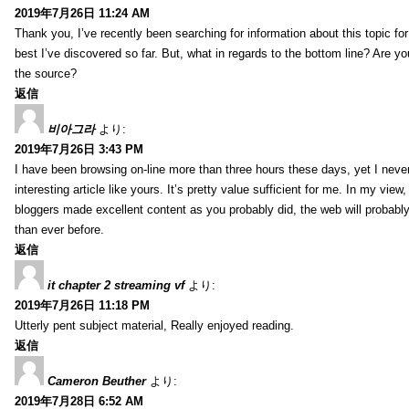
2019年7月26日 11:24 AM
Thank you, I’ve recently been searching for information about this topic fo
best I’ve discovered so far. But, what in regards to the bottom line? Are y
the source?
返信
비아그라
より:
2019年7月26日 3:43 PM
I have been browsing on-line more than three hours these days, yet I neve
interesting article like yours. It’s pretty value sufficient for me. In my view
bloggers made excellent content as you probably did, the web will probabl
than ever before.
返信
it chapter 2 streaming vf
より:
2019年7月26日 11:18 PM
Utterly pent subject material, Really enjoyed reading.
返信
Cameron Beuther
より:
2019年7月28日 6:52 AM