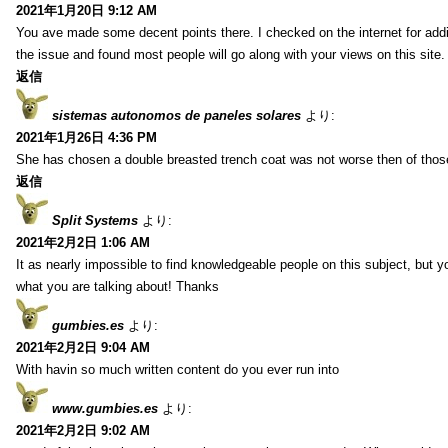
2021年1月20日 9:12 AM
You ave made some decent points there. I checked on the internet for addi
the issue and found most people will go along with your views on this site.
返信
sistemas autonomos de paneles solares
より:
2021年1月26日 4:36 PM
She has chosen a double breasted trench coat was not worse then of tho
返信
Split Systems
より:
2021年2月2日 1:06 AM
It as nearly impossible to find knowledgeable people on this subject, but 
what you are talking about! Thanks
gumbies.es
より:
2021年2月2日 9:04 AM
With havin so much written content do you ever run into
www.gumbies.es
より:
2021年2月2日 9:02 AM