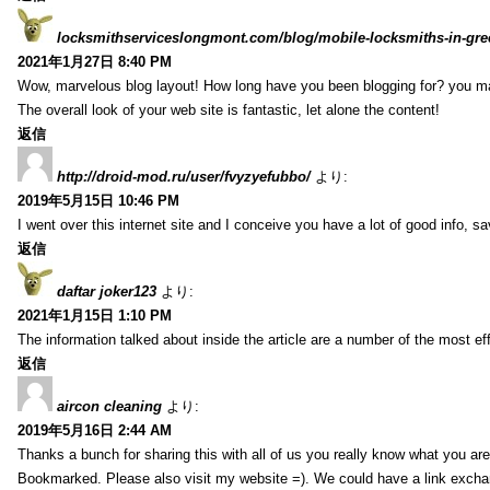
locksmithserviceslongmont.com/blog/mobile-locksmiths-in-gre
2021年1月27日 8:40 PM
Wow, marvelous blog layout! How long have you been blogging for? you m
The overall look of your web site is fantastic, let alone the content!
返信
http://droid-mod.ru/user/fvyzyefubbo/
より:
2019年5月15日 10:46 PM
I went over this internet site and I conceive you have a lot of good info, sav
返信
daftar joker123
より:
2021年1月15日 1:10 PM
The information talked about inside the article are a number of the most ef
返信
aircon cleaning
より:
2019年5月16日 2:44 AM
Thanks a bunch for sharing this with all of us you really know what you are
Bookmarked. Please also visit my website =). We could have a link exch