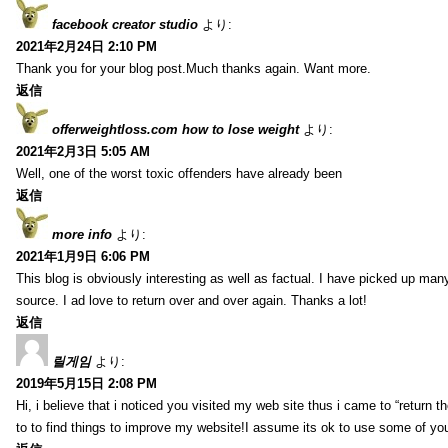
facebook creator studio
より:
2021年2月24日 2:10 PM
Thank you for your blog post.Much thanks again. Want more.
返信
offerweightloss.com how to lose weight
より:
2021年2月3日 5:05 AM
Well, one of the worst toxic offenders have already been
返信
more info
より:
2021年1月9日 6:06 PM
This blog is obviously interesting as well as factual. I have picked up many 
source. I ad love to return over and over again. Thanks a lot!
返信
릴게임
より:
2019年5月15日 2:08 PM
Hi, i believe that i noticed you visited my web site thus i came to “return t
to to find things to improve my website!I assume its ok to use some of yo