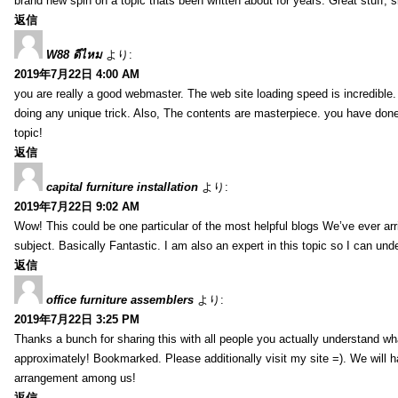
brand new spin on a topic thats been written about for years. Great stuff, s
返信
W88 ดีไหม
より:
2019年7月22日 4:00 AM
you are really a good webmaster. The web site loading speed is incredible.
doing any unique trick. Also, The contents are masterpiece. you have done 
topic!
返信
capital furniture installation
より:
2019年7月22日 9:02 AM
Wow! This could be one particular of the most helpful blogs We’ve ever arr
subject. Basically Fantastic. I am also an expert in this topic so I can unde
返信
office furniture assemblers
より:
2019年7月22日 3:25 PM
Thanks a bunch for sharing this with all people you actually understand w
approximately! Bookmarked. Please additionally visit my site =). We will h
arrangement among us!
返信